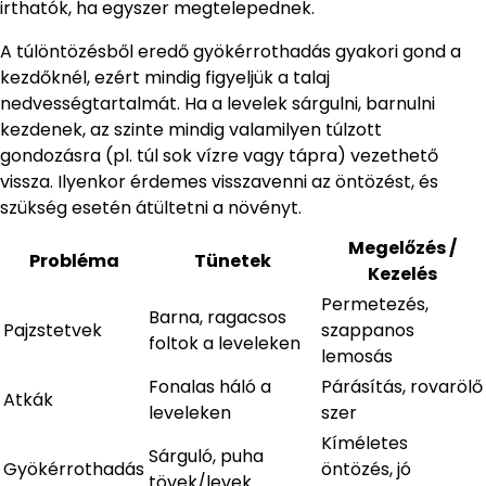
irthatók, ha egyszer megtelepednek.
A túlöntözésből eredő gyökérrothadás gyakori gond a
kezdőknél, ezért mindig figyeljük a talaj
nedvességtartalmát. Ha a levelek sárgulni, barnulni
kezdenek, az szinte mindig valamilyen túlzott
gondozásra (pl. túl sok vízre vagy tápra) vezethető
vissza. Ilyenkor érdemes visszavenni az öntözést, és
szükség esetén átültetni a növényt.
Megelőzés /
Probléma
Tünetek
Kezelés
Permetezés,
Barna, ragacsos
Pajzstetvek
szappanos
foltok a leveleken
lemosás
Fonalas háló a
Párásítás, rovarölő
Atkák
leveleken
szer
Kíméletes
Sárguló, puha
Gyökérrothadás
öntözés, jó
tövek/levek