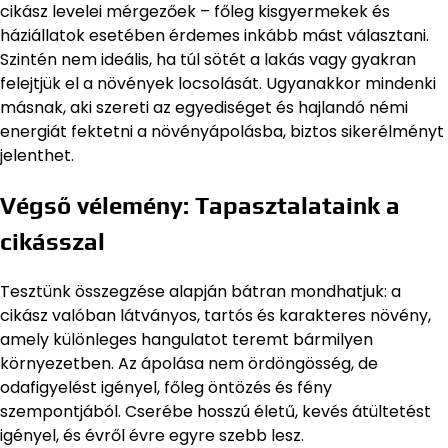
cikász levelei mérgezőek – főleg kisgyermekek és
háziállatok esetében érdemes inkább mást választani.
Szintén nem ideális, ha túl sötét a lakás vagy gyakran
felejtjük el a növények locsolását. Ugyanakkor mindenki
másnak, aki szereti az egyediséget és hajlandó némi
energiát fektetni a növényápolásba, biztos sikerélményt
jelenthet.
Végső vélemény: Tapasztalataink a
cikásszal
Tesztünk összegzése alapján bátran mondhatjuk: a
cikász valóban látványos, tartós és karakteres növény,
amely különleges hangulatot teremt bármilyen
környezetben. Az ápolása nem ördöngösség, de
odafigyelést igényel, főleg öntözés és fény
szempontjából. Cserébe hosszú életű, kevés átültetést
igényel, és évről évre egyre szebb lesz.