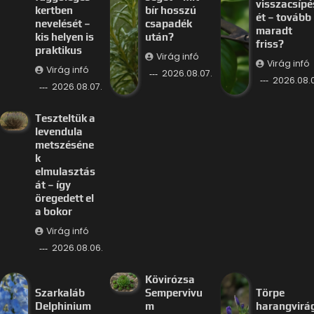
visszacsípé
kertben
bír hosszú
ét – tovább
nevelését –
csapadék
maradt
kis helyen is
után?
friss?
praktikus
Virág infó
Virág infó
Virág infó
2026.08.07.
2026.08.
2026.08.07.
Teszteltük a
levendula
metszéséne
k
elmulasztás
át – így
öregedett el
a bokor
Virág infó
2026.08.06.
Kövirózsa
Szarkaláb
Sempervivu
Törpe
Delphinium
m
harangvirá