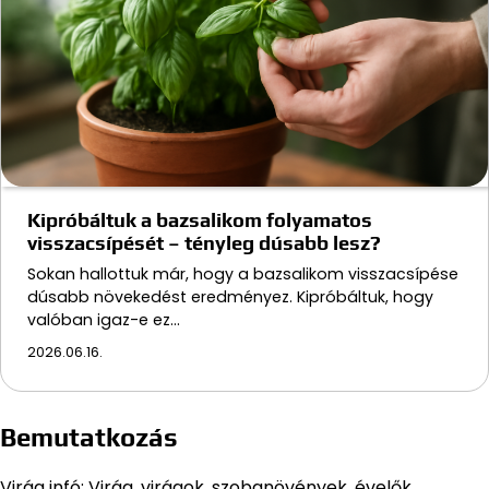
Kipróbáltuk a bazsalikom folyamatos
visszacsípését – tényleg dúsabb lesz?
Sokan hallottuk már, hogy a bazsalikom visszacsípése
dúsabb növekedést eredményez. Kipróbáltuk, hogy
valóban igaz-e ez…
2026.06.16.
Bemutatkozás
Virág infó: Virág, virágok, szobanövények, évelők,