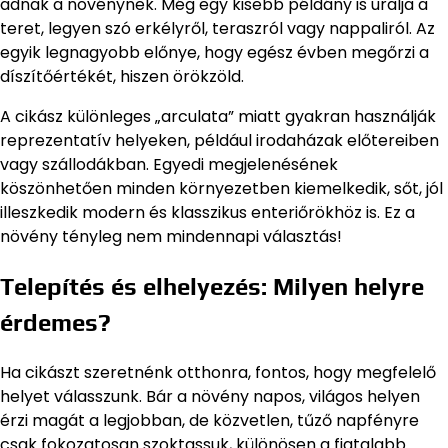
adnak a növénynek. Még egy kisebb példány is uralja a
teret, legyen szó erkélyről, teraszról vagy nappaliról. Az
egyik legnagyobb előnye, hogy egész évben megőrzi a
díszítőértékét, hiszen örökzöld.
A cikász különleges „arculata” miatt gyakran használják
reprezentatív helyeken, például irodaházak előtereiben
vagy szállodákban. Egyedi megjelenésének
köszönhetően minden környezetben kiemelkedik, sőt, jól
illeszkedik modern és klasszikus enteriőrökhöz is. Ez a
növény tényleg nem mindennapi választás!
Telepítés és elhelyezés: Milyen helyre
érdemes?
Ha cikászt szeretnénk otthonra, fontos, hogy megfelelő
helyet válasszunk. Bár a növény napos, világos helyen
érzi magát a legjobban, de közvetlen, tűző napfényre
csak fokozatosan szoktassuk, különösen a fiatalabb