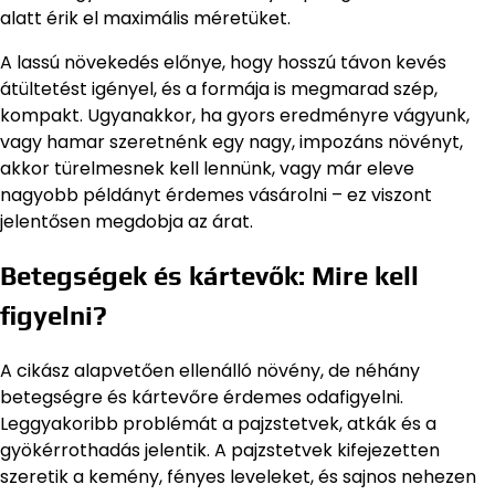
alatt érik el maximális méretüket.
A lassú növekedés előnye, hogy hosszú távon kevés
átültetést igényel, és a formája is megmarad szép,
kompakt. Ugyanakkor, ha gyors eredményre vágyunk,
vagy hamar szeretnénk egy nagy, impozáns növényt,
akkor türelmesnek kell lennünk, vagy már eleve
nagyobb példányt érdemes vásárolni – ez viszont
jelentősen megdobja az árat.
Betegségek és kártevők: Mire kell
figyelni?
A cikász alapvetően ellenálló növény, de néhány
betegségre és kártevőre érdemes odafigyelni.
Leggyakoribb problémát a pajzstetvek, atkák és a
gyökérrothadás jelentik. A pajzstetvek kifejezetten
szeretik a kemény, fényes leveleket, és sajnos nehezen