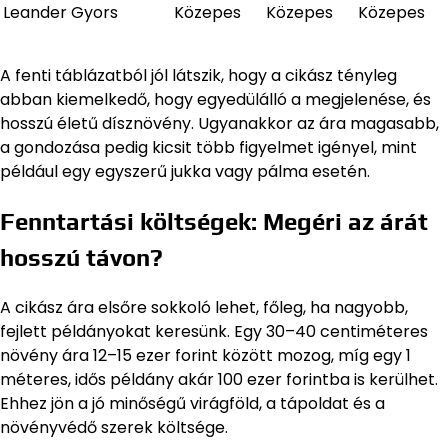
Leander
Gyors
Közepes
Közepes
Közepes
A fenti táblázatból jól látszik, hogy a cikász tényleg
abban kiemelkedő, hogy egyedülálló a megjelenése, és
hosszú életű dísznövény. Ugyanakkor az ára magasabb,
a gondozása pedig kicsit több figyelmet igényel, mint
például egy egyszerű jukka vagy pálma esetén.
Fenntartási költségek: Megéri az árát
hosszú távon?
A cikász ára elsőre sokkoló lehet, főleg, ha nagyobb,
fejlett példányokat keresünk. Egy 30–40 centiméteres
növény ára 12–15 ezer forint között mozog, míg egy 1
méteres, idős példány akár 100 ezer forintba is kerülhet.
Ehhez jön a jó minőségű virágföld, a tápoldat és a
növényvédő szerek költsége.