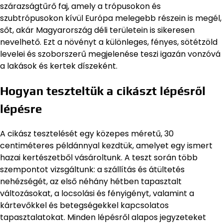
szárazságtűrő faj, amely a trópusokon és
szubtrópusokon kívül Európa melegebb részein is megél,
sőt, akár Magyarország déli területein is sikeresen
nevelhető. Ezt a növényt a különleges, fényes, sötétzöld
levelei és szoborszerű megjelenése teszi igazán vonzóvá
a lakások és kertek díszeként.
Hogyan teszteltük a cikászt lépésről
lépésre
A cikász tesztelését egy közepes méretű, 30
centiméteres példánnyal kezdtük, amelyet egy ismert
hazai kertészetből vásároltunk. A teszt során több
szempontot vizsgáltunk: a szállítás és átültetés
nehézségét, az első néhány hétben tapasztalt
változásokat, a locsolási és fényigényt, valamint a
kártevőkkel és betegségekkel kapcsolatos
tapasztalatokat. Minden lépésről alapos jegyzeteket