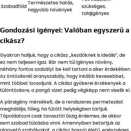
Természetes hatás,
Szabadföld
szükséges,
nagyobb növények
talajigényes
Gondozási igényei: Valóban egyszerű a
cikász?
Gyakran halljuk, hogy a cikász „kezdőknek is ideális”, de
ez nem teljesen igaz. Bár nem túl igényes növény,
néhány fontos szabályt be kell tartani a siker érdekében.
Az öntözésnél aranyszabály, hogy inkább kevesebbet,
mint többet locsoljunk. A cikász gyökerei érzékenyek a
túlöntözésre, a pangó vizet pedig végképp nem viselik el.
A páraigény mérsékelt, de a rendszeres permetezést
meghálálja, főleg, ha fűtött helyiségben tartjuk.
Tápoldatozni csak tavasztól őszig érdemes, de akkor
sem szabad túlzásba vinni. Amennyiben betartjuk az
alapvető szabályokat, a cikász hosszú életű, egészséges