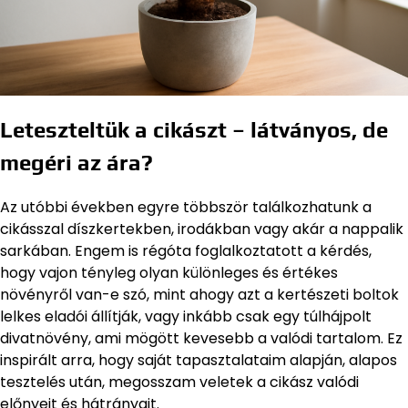
Leteszteltük a cikászt – látványos, de
megéri az ára?
Az utóbbi években egyre többször találkozhatunk a
cikásszal díszkertekben, irodákban vagy akár a nappalik
sarkában. Engem is régóta foglalkoztatott a kérdés,
hogy vajon tényleg olyan különleges és értékes
növényről van-e szó, mint ahogy azt a kertészeti boltok
lelkes eladói állítják, vagy inkább csak egy túlhájpolt
divatnövény, ami mögött kevesebb a valódi tartalom. Ez
inspirált arra, hogy saját tapasztalataim alapján, alapos
tesztelés után, megosszam veletek a cikász valódi
előnyeit és hátrányait.