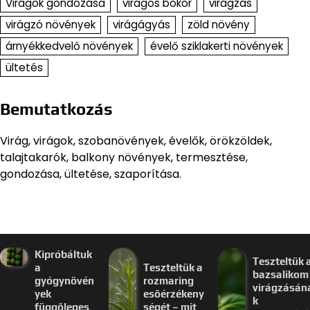
Virágok gondozása
virágos bokor
virágzás
virágzó növények
virágágyás
zöld növény
árnyékkedvelő növények
évelő sziklakerti növények
ültetés
Bemutatkozás
Virág, virágok, szobanövények, évelők, örökzöldek,
talajtakarók, balkony növények, termesztése,
gondozása, ültetése, szaporítása.
Kipróbáltuk
Teszteltük 
a
Teszteltük a
bazsalikom
gyógynövén
rozmaring
virágzásán
yek
esőérzékeny
k
függőleges
ségét – mit