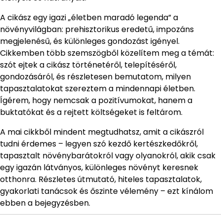
A cikász egy igazi „életben maradó legenda” a
növényvilágban: prehisztorikus eredetű, impozáns
megjelenésű, és különleges gondozást igényel.
Cikkemben több szemszögből közelítem meg a témát:
szót ejtek a cikász történetéről, telepítéséről,
gondozásáról, és részletesen bemutatom, milyen
tapasztalatokat szereztem a mindennapi életben.
Ígérem, hogy nemcsak a pozitívumokat, hanem a
buktatókat és a rejtett költségeket is feltárom.
A mai cikkből mindent megtudhatsz, amit a cikászról
tudni érdemes – legyen szó kezdő kertészkedőkről,
tapasztalt növénybarátokról vagy olyanokról, akik csak
egy igazán látványos, különleges növényt keresnek
otthonra. Részletes útmutató, hiteles tapasztalatok,
gyakorlati tanácsok és őszinte vélemény – ezt kínálom
ebben a bejegyzésben.