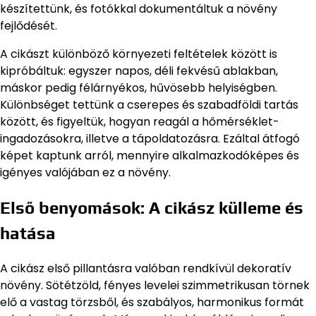
készítettünk, és fotókkal dokumentáltuk a növény
fejlődését.
A cikászt különböző környezeti feltételek között is
kipróbáltuk: egyszer napos, déli fekvésű ablakban,
máskor pedig félárnyékos, hűvösebb helyiségben.
Különbséget tettünk a cserepes és szabadföldi tartás
között, és figyeltük, hogyan reagál a hőmérséklet-
ingadozásokra, illetve a tápoldatozásra. Ezáltal átfogó
képet kaptunk arról, mennyire alkalmazkodóképes és
igényes valójában ez a növény.
Első benyomások: A cikász külleme és
hatása
A cikász első pillantásra valóban rendkívül dekoratív
növény. Sötétzöld, fényes levelei szimmetrikusan törnek
elő a vastag törzsből, és szabályos, harmonikus formát