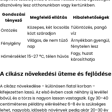
dísznövény lesz otthonunkban vagy kertünkben.
Gondozási
Megfelelő ellátás
Hibalehetőségek
tényező
Közepes, két locsolás
Túlöntözés, pangó
Öntözés
közt száradjon
víz
Világos, de nem tűző
Árnyékban gyengül,
Fényigény
nap
fénytelen lesz
Fagy, huzat
Hőmérséklet
15–27 °C, télen hűvös
károsíthatja
A cikász növekedési üteme és fejlődése
A cikász növekedése – különösen fiatal korban –
kifejezetten lassú. Az első évben csak néhány új levéllel
bővül, és a törzs is nagyon lassan vastagszik. Egy 30–40
centiméteres példány eléréséhez 6–8 év is szükséges
lehet, nagyobb, idősebb növények pedig akár 20–30 év