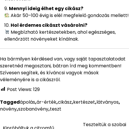
Mennyi ideig élhet egy cikász?
Akár 50–100 évig is elél megfelelő gondozás mellett!
Hol érdemes cikászt vásárolni?
Megbízható kertészetekben, ahol egészséges,
ellenőrzött növényeket kínálnak.
Ha bármilyen kérdésed van, vagy saját tapasztalatodat
szeretnéd megosztani, bátran írd meg kommentben!
Szívesen segítek, és kíváncsi vagyok mások
véleményére is a cikászról.
Post Views:
129
Tagged
ápolás
,
ár-érték
,
cikász
,
kertészet
,
látványos
,
növény
,
szobanövény
,
teszt
Teszteltük a szobai
Bejegyzés
Kipróbáltuk a citromfű