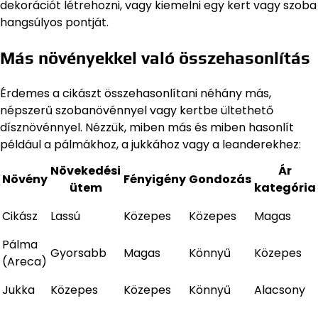
dekorációt létrehozni, vagy kiemelni egy kert vagy szoba
hangsúlyos pontját.
Más növényekkel való összehasonlítás
Érdemes a cikászt összehasonlítani néhány más,
népszerű szobanövénnyel vagy kertbe ültethető
dísznövénnyel. Nézzük, miben más és miben hasonlít
például a pálmákhoz, a jukkához vagy a leanderekhez:
Növekedési
Ár
Növény
Fényigény
Gondozás
ütem
kategória
Cikász
Lassú
Közepes
Közepes
Magas
Pálma
Gyorsabb
Magas
Könnyű
Közepes
(Areca)
Jukka
Közepes
Közepes
Könnyű
Alacsony