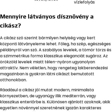
vízlefolyás
Mennyire látványos dísznövény a
cikász?
A cikász szó szerint bármilyen helyiség vagy kert
központi látványeleme lehet. Főleg, ha szép, egészséges
példányról van szó. A szabályos levelek, a tömör törzs és
a szimmetrikus forma klasszikus eleganciát sugároz. Az
örökzöld levelek miatt télen-nyáron ugyanolyan
attraktív. Nem véletlen, hogy rengeteg lakberendezési
magazinban is gyakran látni cikászt bemutatott
otthonokban.
Ráadásul a cikász jól mutat modern, minimalista
környezetben, de ugyanúgy illik mediterrán, vagy
klasszikus enteriőrbe is. Különösen ajánlott azoknak, akik
egyetlen növénnyel szeretnének igazán karakteres