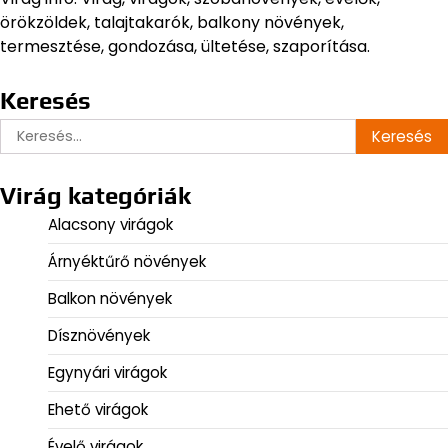
örökzöldek, talajtakarók, balkony növények,
termesztése, gondozása, ültetése, szaporítása.
Keresés
Keresés:
Virág kategóriák
Alacsony virágok
Árnyéktűrő növények
Balkon növények
Dísznövények
Egynyári virágok
Ehető virágok
Évelő virágok