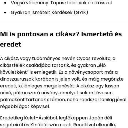
Végső vélemény: Tapasztalataink a cikásszal
Gyakran Ismételt Kérdések (GYIK)
Mi is pontosan a cikász? Ismertető és
eredet
A cikász, vagy tudományos nevén Cycas revoluta, a
cikászfélék családjába tartozik, és gyakran „élő
kövületként” is emlegetik. Ez a növénycsoport már a
dinoszauruszok korában is jelen volt, és máig megőrizte
eredeti, különleges megjelenését. A cikász egy lassan
növő, pálmaszerű növény, amelyet sokan tévesen
pálmaként tartanak számon, noha rendszertanilag jóval
régebbi ágat képvisel.
Eredetileg Kelet-Ázsiából, legfőképpen Japán déli
szigeteiről és Kínából származik. Rendkívül ellenálló,