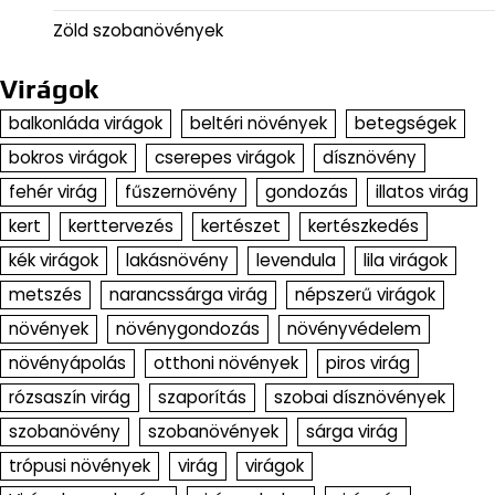
Zöld szobanövények
Virágok
balkonláda virágok
beltéri növények
betegségek
bokros virágok
cserepes virágok
dísznövény
fehér virág
fűszernövény
gondozás
illatos virág
kert
kerttervezés
kertészet
kertészkedés
kék virágok
lakásnövény
levendula
lila virágok
metszés
narancssárga virág
népszerű virágok
növények
növénygondozás
növényvédelem
növényápolás
otthoni növények
piros virág
rózsaszín virág
szaporítás
szobai dísznövények
szobanövény
szobanövények
sárga virág
trópusi növények
virág
virágok