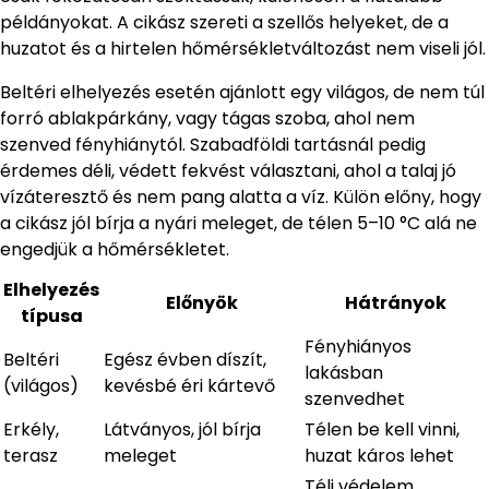
példányokat. A cikász szereti a szellős helyeket, de a
huzatot és a hirtelen hőmérsékletváltozást nem viseli jól.
Beltéri elhelyezés esetén ajánlott egy világos, de nem túl
forró ablakpárkány, vagy tágas szoba, ahol nem
szenved fényhiánytól. Szabadföldi tartásnál pedig
érdemes déli, védett fekvést választani, ahol a talaj jó
vízáteresztő és nem pang alatta a víz. Külön előny, hogy
a cikász jól bírja a nyári meleget, de télen 5–10 °C alá ne
engedjük a hőmérsékletet.
Elhelyezés
Előnyök
Hátrányok
típusa
Fényhiányos
Beltéri
Egész évben díszít,
lakásban
(világos)
kevésbé éri kártevő
szenvedhet
Erkély,
Látványos, jól bírja
Télen be kell vinni,
terasz
meleget
huzat káros lehet
Téli védelem