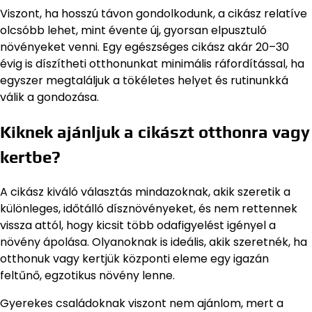
Viszont, ha hosszú távon gondolkodunk, a cikász relatíve
olcsóbb lehet, mint évente új, gyorsan elpusztuló
növényeket venni. Egy egészséges cikász akár 20–30
évig is díszítheti otthonunkat minimális ráfordítással, ha
egyszer megtaláljuk a tökéletes helyet és rutinunkká
válik a gondozása.
Kiknek ajánljuk a cikászt otthonra vagy
kertbe?
A cikász kiváló választás mindazoknak, akik szeretik a
különleges, időtálló dísznövényeket, és nem rettennek
vissza attól, hogy kicsit több odafigyelést igényel a
növény ápolása. Olyanoknak is ideális, akik szeretnék, ha
otthonuk vagy kertjük központi eleme egy igazán
feltűnő, egzotikus növény lenne.
Gyerekes családoknak viszont nem ajánlom, mert a