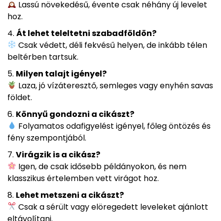
Lassú növekedésű, évente csak néhány új levelet
hoz.
Át lehet teleltetni szabadföldön?
Csak védett, déli fekvésű helyen, de inkább télen
beltérben tartsuk.
Milyen talajt igényel?
Laza, jó vízáteresztő, semleges vagy enyhén savas
földet.
Könnyű gondozni a cikászt?
Folyamatos odafigyelést igényel, főleg öntözés és
fény szempontjából.
Virágzik is a cikász?
Igen, de csak idősebb példányokon, és nem
klasszikus értelemben vett virágot hoz.
Lehet metszeni a cikászt?
Csak a sérült vagy elöregedett leveleket ajánlott
eltávolítani.