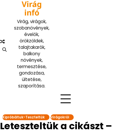
Virág
Skip
to
infó
content
Virág, virágok,
szobanövények,
évelők,
örökzöldek,
talajtakarók,
balkony
növények,
termesztése,
gondozása,
ültetése,
szaporítása.
Kipróbáltuk-Teszteltük
Virágokról
Leteszteltük a cikászt –