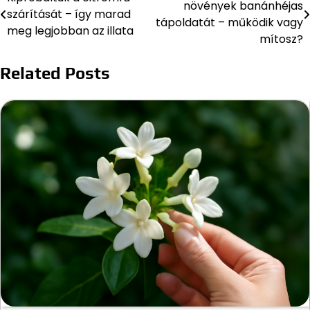
növények banánhéjas
szárítását – így marad
navigáció
tápoldatát – működik vagy
meg legjobban az illata
mítosz?
Related Posts