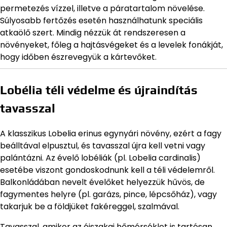
permetezés vízzel, illetve a páratartalom növelése.
Súlyosabb fertőzés esetén használhatunk speciális
atkaölő szert. Mindig nézzük át rendszeresen a
növényeket, főleg a hajtásvégeket és a levelek fonákját,
hogy időben észrevegyük a kártevőket.
Lobélia téli védelme és újraindítás
tavasszal
A klasszikus Lobelia erinus egynyári növény, ezért a fagy
beálltával elpusztul, és tavasszal újra kell vetni vagy
palántázni. Az évelő lobéliák (pl. Lobelia cardinalis)
esetébe viszont gondoskodnunk kell a téli védelemről.
Balkonládában nevelt évelőket helyezzük hűvös, de
fagymentes helyre (pl. garázs, pince, lépcsőház), vagy
takarjuk be a földjüket fakéreggel, szalmával.
Tavasszal, amikor az éjszakai hőmérséklet is tartósan