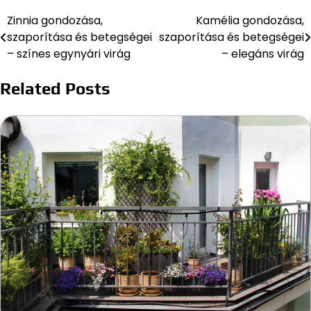
Zinnia gondozása,
Kamélia gondozása,
Bejegyzés
szaporítása és betegségei
szaporítása és betegségei
navigáció
– színes egynyári virág
– elegáns virág
Related Posts