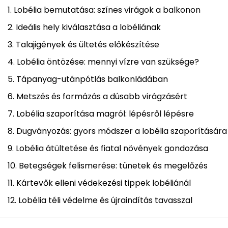
Lobélia bemutatása: színes virágok a balkonon
Ideális hely kiválasztása a lobéliának
Talajigények és ültetés előkészítése
Lobélia öntözése: mennyi vízre van szüksége?
Tápanyag-utánpótlás balkonládában
Metszés és formázás a dúsabb virágzásért
Lobélia szaporítása magról: lépésről lépésre
Dugványozás: gyors módszer a lobélia szaporítására
Lobélia átültetése és fiatal növények gondozása
Betegségek felismerése: tünetek és megelőzés
Kártevők elleni védekezési tippek lobéliánál
Lobélia téli védelme és újraindítás tavasszal