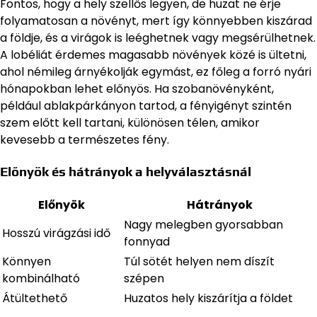
Fontos, hogy a hely szellős legyen, de huzat ne érje
folyamatosan a növényt, mert így könnyebben kiszárad
a földje, és a virágok is leéghetnek vagy megsérülhetnek.
A lobéliát érdemes magasabb növények közé is ültetni,
ahol némileg árnyékolják egymást, ez főleg a forró nyári
hónapokban lehet előnyös. Ha szobanövényként,
például ablakpárkányon tartod, a fényigényt szintén
szem előtt kell tartani, különösen télen, amikor
kevesebb a természetes fény.
Előnyök és hátrányok a helyválasztásnál
Előnyök
Hátrányok
Nagy melegben gyorsabban
Hosszú virágzási idő
fonnyad
Könnyen
Túl sötét helyen nem díszít
kombinálható
szépen
Átültethető
Huzatos hely kiszárítja a földet