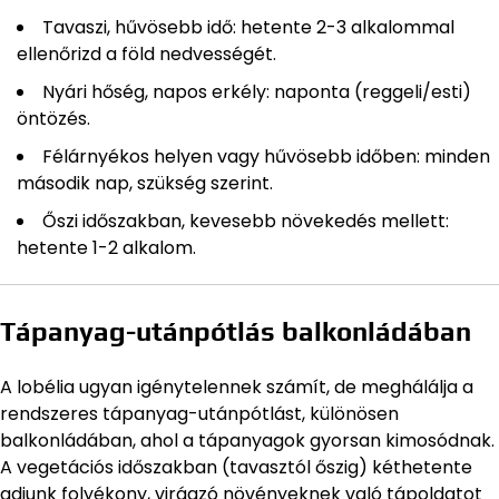
Tavaszi, hűvösebb idő: hetente 2-3 alkalommal
ellenőrizd a föld nedvességét.
Nyári hőség, napos erkély: naponta (reggeli/esti)
öntözés.
Félárnyékos helyen vagy hűvösebb időben: minden
második nap, szükség szerint.
Őszi időszakban, kevesebb növekedés mellett:
hetente 1-2 alkalom.
Tápanyag-utánpótlás balkonládában
A lobélia ugyan igénytelennek számít, de meghálálja a
rendszeres tápanyag-utánpótlást, különösen
balkonládában, ahol a tápanyagok gyorsan kimosódnak.
A vegetációs időszakban (tavasztól őszig) kéthetente
adjunk folyékony, virágzó növényeknek való tápoldatot