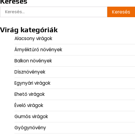
Keresés
Keresés:
Virág kategóriák
Alacsony virágok
Árnyéktűrő növények
Balkon növények
Dísznövények
Egynyári virágok
Ehető virágok
Évelő virágok
Gumós virágok
Gyógynövény