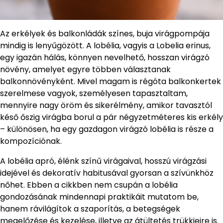
Az erkélyek és balkonládák színes, buja virágpompája
mindig is lenyűgözött. A lobélia, vagyis a Lobelia erinus,
egy igazán hálás, könnyen nevelhető, hosszan virágzó
növény, amelyet egyre többen választanak
balkonnövényként. Mivel magam is régóta balkonkertek
szerelmese vagyok, személyesen tapasztaltam,
mennyire nagy öröm és sikerélmény, amikor tavasztól
késő őszig virágba borul a pár négyzetméteres kis erkély
– különösen, ha egy gazdagon virágzó lobélia is része a
kompozíciónak.
A lobélia apró, élénk színű virágaival, hosszú virágzási
idejével és dekoratív habitusával gyorsan a szívünkhöz
nőhet. Ebben a cikkben nem csupán a lobélia
gondozásának mindennapi praktikáit mutatom be,
hanem rávilágítok a szaporítás, a betegségek
megelőzése és kezelése, illetve az átültetés trükkjeire is.