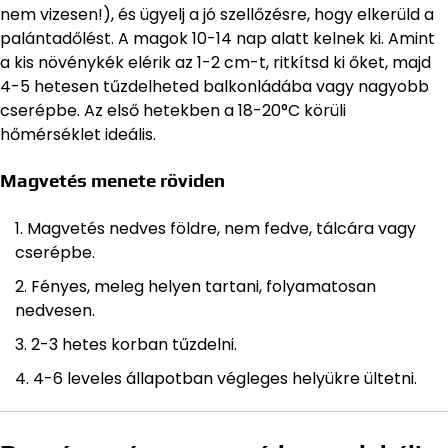
nem vizesen!), és ügyelj a jó szellőzésre, hogy elkerüld a
palántadőlést. A magok 10-14 nap alatt kelnek ki. Amint
a kis növénykék elérik az 1-2 cm-t, ritkítsd ki őket, majd
4-5 hetesen tűzdelheted balkonládába vagy nagyobb
cserépbe. Az első hetekben a 18-20°C körüli
hőmérséklet ideális.
Magvetés menete röviden
Magvetés nedves földre, nem fedve, tálcára vagy
cserépbe.
Fényes, meleg helyen tartani, folyamatosan
nedvesen.
2-3 hetes korban tűzdelni.
4-6 leveles állapotban végleges helyükre ültetni.