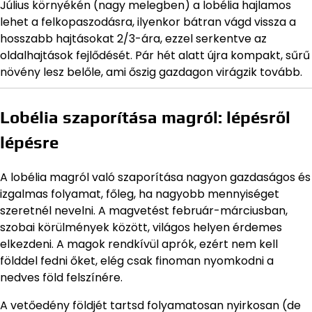
Július környékén (nagy melegben) a lobélia hajlamos
lehet a felkopaszodásra, ilyenkor bátran vágd vissza a
hosszabb hajtásokat 2/3-ára, ezzel serkentve az
oldalhajtások fejlődését. Pár hét alatt újra kompakt, sűrű
növény lesz belőle, ami őszig gazdagon virágzik tovább.
Lobélia szaporítása magról: lépésről
lépésre
A lobélia magról való szaporítása nagyon gazdaságos és
izgalmas folyamat, főleg, ha nagyobb mennyiséget
szeretnél nevelni. A magvetést február-márciusban,
szobai körülmények között, világos helyen érdemes
elkezdeni. A magok rendkívül aprók, ezért nem kell
földdel fedni őket, elég csak finoman nyomkodni a
nedves föld felszínére.
A vetőedény földjét tartsd folyamatosan nyirkosan (de