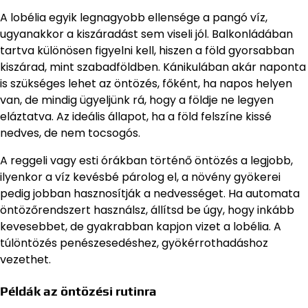
A lobélia egyik legnagyobb ellensége a pangó víz,
ugyanakkor a kiszáradást sem viseli jól. Balkonládában
tartva különösen figyelni kell, hiszen a föld gyorsabban
kiszárad, mint szabadföldben. Kánikulában akár naponta
is szükséges lehet az öntözés, főként, ha napos helyen
van, de mindig ügyeljünk rá, hogy a földje ne legyen
eláztatva. Az ideális állapot, ha a föld felszíne kissé
nedves, de nem tocsogós.
A reggeli vagy esti órákban történő öntözés a legjobb,
ilyenkor a víz kevésbé párolog el, a növény gyökerei
pedig jobban hasznosítják a nedvességet. Ha automata
öntözőrendszert használsz, állítsd be úgy, hogy inkább
kevesebbet, de gyakrabban kapjon vizet a lobélia. A
túlöntözés penészesedéshez, gyökérrothadáshoz
vezethet.
Példák az öntözési rutinra