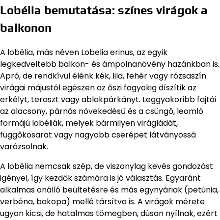
Lobélia bemutatása: színes virágok a
balkonon
A lobélia, más néven Lobelia erinus, az egyik
legkedveltebb balkon- és ámpolnanövény hazánkban is.
Apró, de rendkívül élénk kék, lila, fehér vagy rózsaszín
virágai májustól egészen az őszi fagyokig díszítik az
erkélyt, teraszt vagy ablakpárkányt. Leggyakoribb fajtái
az alacsony, párnás növekedésű és a csüngő, leomló
formájú lobéliák, melyek bármilyen virágládát,
függőkosarat vagy nagyobb cserépet látványossá
varázsolnak.
A lobélia nemcsak szép, de viszonylag kevés gondozást
igényel, így kezdők számára is jó választás. Egyaránt
alkalmas önálló beültetésre és más egynyáriak (petúnia,
verbéna, bakopa) mellé társítva is. A virágok mérete
ugyan kicsi, de hatalmas tömegben, dúsan nyílnak, ezért