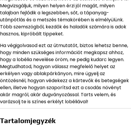
Megvizsgáljuk, milyen helyen érzi jól magát, milyen
talajban fejlődik a legszebben, sőt, a tápanyag-
utánpótlás és a metszés témakörében is elmélyülünk.
Több szemszögből, kezdők és haladók számára is adok
hasznos, kipróbált tippeket.
Ha végigolvasod ezt az útmutatót, biztos lehetsz benne,
hogy minden szükséges információt megkapsz ahhoz,
hogy a lobélia nevelése öröm, ne pedig kudarc legyen.
Megtudhatod, hogyan válassz megfelelő helyet az
erkélyen vagy ablakpárkányon, mire ügyelj az
öntözésnél, hogyan védekezz a kártevők és betegségek
ellen, illetve hogyan szaporítsd ezt a csodás növényt
akár magról, akár dugványozással. Tarts velem, és
varázsolj te is színes erkélyt lobéliával!
Tartalomjegyzék