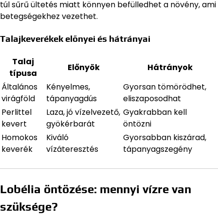
túl sűrű ültetés miatt könnyen befülledhet a növény, ami
betegségekhez vezethet.
Talajkeverékek előnyei és hátrányai
Talaj
Előnyök
Hátrányok
típusa
Általános
Kényelmes,
Gyorsan tömörödhet,
virágföld
tápanyagdús
eliszaposodhat
Perlittel
Laza, jó vízelvezető,
Gyakrabban kell
kevert
gyökérbarát
öntözni
Homokos
Kiváló
Gyorsabban kiszárad,
keverék
vízáteresztés
tápanyagszegény
Lobélia öntözése: mennyi vízre van
szüksége?