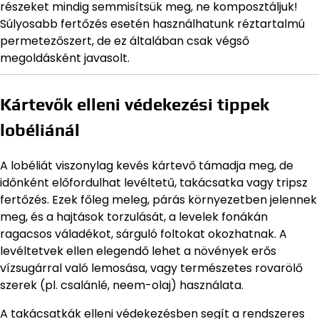
részeket mindig semmisítsük meg, ne komposztáljuk!
Súlyosabb fertőzés esetén használhatunk réztartalmú
permetezőszert, de ez általában csak végső
megoldásként javasolt.
Kártevők elleni védekezési tippek
lobéliánál
A lobéliát viszonylag kevés kártevő támadja meg, de
időnként előfordulhat levéltetű, takácsatka vagy tripsz
fertőzés. Ezek főleg meleg, párás környezetben jelennek
meg, és a hajtások torzulását, a levelek fonákán
ragacsos váladékot, sárguló foltokat okozhatnak. A
levéltetvek ellen elegendő lehet a növények erős
vízsugárral való lemosása, vagy természetes rovarölő
szerek (pl. csalánlé, neem-olaj) használata.
A takácsatkák elleni védekezésben segít a rendszeres