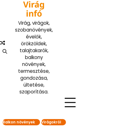
Virág
Skip
to
infó
content
Virág, virágok,
szobanövények,
évelők,
örökzöldek,
talajtakarók,
balkony
növények,
termesztése,
gondozása,
ültetése,
szaporítása.
Balkon növények
Virágokról