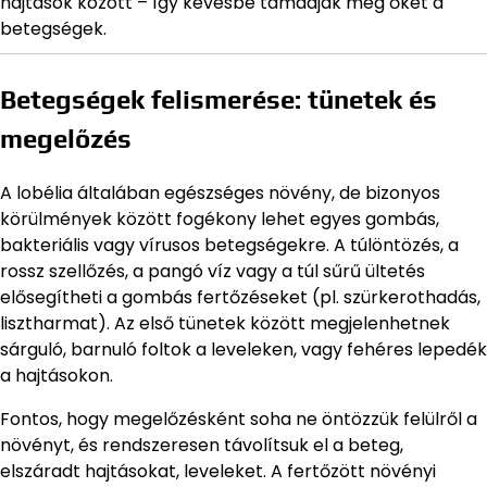
hajtások között – így kevésbé támadják meg őket a
betegségek.
Betegségek felismerése: tünetek és
megelőzés
A lobélia általában egészséges növény, de bizonyos
körülmények között fogékony lehet egyes gombás,
bakteriális vagy vírusos betegségekre. A túlöntözés, a
rossz szellőzés, a pangó víz vagy a túl sűrű ültetés
elősegítheti a gombás fertőzéseket (pl. szürkerothadás,
lisztharmat). Az első tünetek között megjelenhetnek
sárguló, barnuló foltok a leveleken, vagy fehéres lepedék
a hajtásokon.
Fontos, hogy megelőzésként soha ne öntözzük felülről a
növényt, és rendszeresen távolítsuk el a beteg,
elszáradt hajtásokat, leveleket. A fertőzött növényi