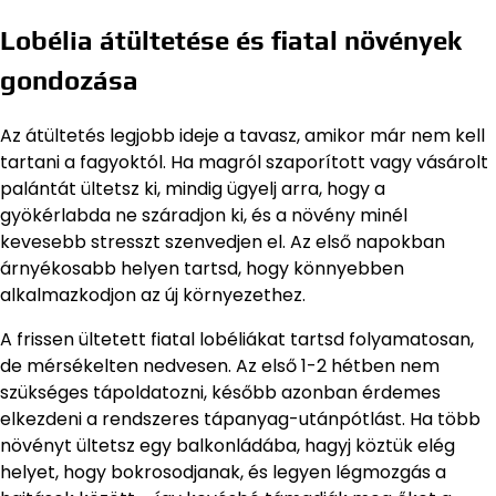
Lobélia átültetése és fiatal növények
gondozása
Az átültetés legjobb ideje a tavasz, amikor már nem kell
tartani a fagyoktól. Ha magról szaporított vagy vásárolt
palántát ültetsz ki, mindig ügyelj arra, hogy a
gyökérlabda ne száradjon ki, és a növény minél
kevesebb stresszt szenvedjen el. Az első napokban
árnyékosabb helyen tartsd, hogy könnyebben
alkalmazkodjon az új környezethez.
A frissen ültetett fiatal lobéliákat tartsd folyamatosan,
de mérsékelten nedvesen. Az első 1-2 hétben nem
szükséges tápoldatozni, később azonban érdemes
elkezdeni a rendszeres tápanyag-utánpótlást. Ha több
növényt ültetsz egy balkonládába, hagyj köztük elég
helyet, hogy bokrosodjanak, és legyen légmozgás a