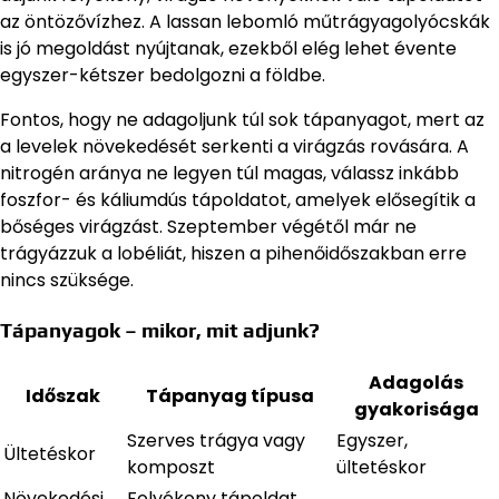
az öntözővízhez. A lassan lebomló műtrágyagolyócskák
is jó megoldást nyújtanak, ezekből elég lehet évente
egyszer-kétszer bedolgozni a földbe.
Fontos, hogy ne adagoljunk túl sok tápanyagot, mert az
a levelek növekedését serkenti a virágzás rovására. A
nitrogén aránya ne legyen túl magas, válassz inkább
foszfor- és káliumdús tápoldatot, amelyek elősegítik a
bőséges virágzást. Szeptember végétől már ne
trágyázzuk a lobéliát, hiszen a pihenőidőszakban erre
nincs szüksége.
Tápanyagok – mikor, mit adjunk?
Adagolás
Időszak
Tápanyag típusa
gyakorisága
Szerves trágya vagy
Egyszer,
Ültetéskor
komposzt
ültetéskor
Növekedési
Folyékony tápoldat,