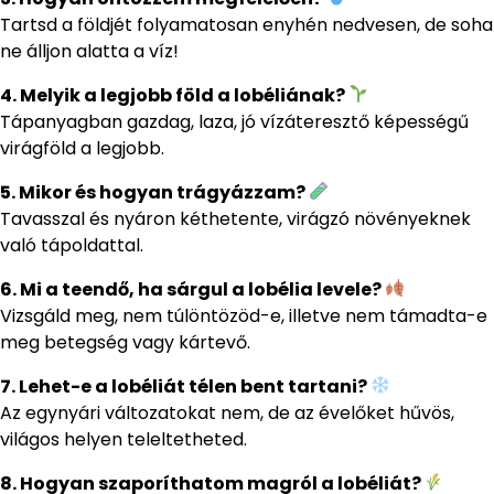
Tartsd a földjét folyamatosan enyhén nedvesen, de soha
ne álljon alatta a víz!
4. Melyik a legjobb föld a lobéliának?
Tápanyagban gazdag, laza, jó vízáteresztő képességű
virágföld a legjobb.
5. Mikor és hogyan trágyázzam?
Tavasszal és nyáron kéthetente, virágzó növényeknek
való tápoldattal.
6. Mi a teendő, ha sárgul a lobélia levele?
Vizsgáld meg, nem túlöntözöd-e, illetve nem támadta-e
meg betegség vagy kártevő.
7. Lehet-e a lobéliát télen bent tartani?
Az egynyári változatokat nem, de az évelőket hűvös,
világos helyen teleltetheted.
8. Hogyan szaporíthatom magról a lobéliát?