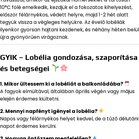
10°C fölé emelkedik, kezdjük el a fokozatos kihelyezést,
először félárnyékos, védett helyre, majd 1-2 hét alatt
tegyük vissza a végleges helyükre. Az évelő lobéliák
ilyenkor gyorsan hajtani kezdenek, és néhány héten belül
újra gyönyörűen virágoznak.
GYIK – Lobélia gondozása, szaporítása
és betegségei
1. Mikor ültessem ki a lobéliát a balkonládába?
A fagyok elmúltával, általában április végén vagy május
elején érdemes kiültetni.
2. Mennyi napfényt igényel a lobélia?
Napos vagy félárnyékos helyet kedvel, de a tűző délutáni
napot érdemes kerülni.
3. Hogyan öntözzem megfelelően?