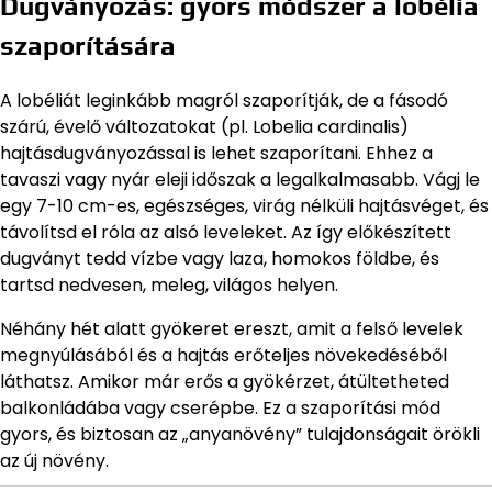
Dugványozás: gyors módszer a lobélia
szaporítására
A lobéliát leginkább magról szaporítják, de a fásodó
szárú, évelő változatokat (pl. Lobelia cardinalis)
hajtásdugványozással is lehet szaporítani. Ehhez a
tavaszi vagy nyár eleji időszak a legalkalmasabb. Vágj le
egy 7-10 cm-es, egészséges, virág nélküli hajtásvéget, és
távolítsd el róla az alsó leveleket. Az így előkészített
dugványt tedd vízbe vagy laza, homokos földbe, és
tartsd nedvesen, meleg, világos helyen.
Néhány hét alatt gyökeret ereszt, amit a felső levelek
megnyúlásából és a hajtás erőteljes növekedéséből
láthatsz. Amikor már erős a gyökérzet, átültetheted
balkonládába vagy cserépbe. Ez a szaporítási mód
gyors, és biztosan az „anyanövény” tulajdonságait örökli
az új növény.