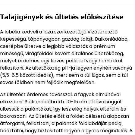
Talajigények és ültetés előkészítése
A lobélia kedveli a laza szerkezetű, jó vízáteresztő
képességű, tápanyagban gazdag talajt. Balkonládába,
cserépbe ültetve a legjobb választás a prémium
minőségű, virágfölddel kevert általános ültetőközeg,
melyet érdemes egy kevés perlittel vagy homokkal
fellazítani. Az ültetőközeg pH-ja legyen enyhén savanyú
(5,5-6,5 között ideális), mert sem a túl lúgos, sem a túl
savas földben nem fejlődik megfelelően.
Az ültetést érdemes tavasszal, a fagyok elmúltával
elkezdeni. Balkonládába kb. 10-15 cm tőtávolsággal
ültessük a palántákat, így lesz elég helyük elterülni és
bokrosodni. Az ültetés előtt a földet célszerű alaposan
átforgatni, fellazítani, a palánták földlabdáját pedig
beáztatni, hogy biztosított legyen a gyors megindulás. A