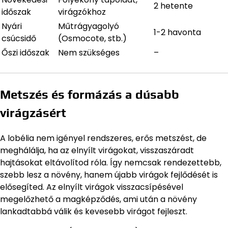
2 hetente
időszak
virágzókhoz
Nyári
Műtrágyagolyó
1-2 havonta
csúcsidő
(Osmocote, stb.)
Őszi időszak
Nem szükséges
–
Metszés és formázás a dúsabb
virágzásért
A lobélia nem igényel rendszeres, erős metszést, de
meghálálja, ha az elnyílt virágokat, visszaszáradt
hajtásokat eltávolítod róla. Így nemcsak rendezettebb,
szebb lesz a növény, hanem újabb virágok fejlődését is
elősegíted. Az elnyílt virágok visszacsípésével
megelőzhető a magképződés, ami után a növény
lankadtabbá válik és kevesebb virágot fejleszt.