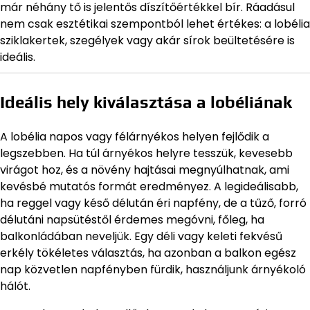
már néhány tő is jelentős díszítőértékkel bír. Ráadásul
nem csak esztétikai szempontból lehet értékes: a lobélia
sziklakertek, szegélyek vagy akár sírok beültetésére is
ideális.
Ideális hely kiválasztása a lobéliának
A lobélia napos vagy félárnyékos helyen fejlődik a
legszebben. Ha túl árnyékos helyre tesszük, kevesebb
virágot hoz, és a növény hajtásai megnyúlhatnak, ami
kevésbé mutatós formát eredményez. A legideálisabb,
ha reggel vagy késő délután éri napfény, de a tűző, forró
délutáni napsütéstől érdemes megóvni, főleg, ha
balkonládában neveljük. Egy déli vagy keleti fekvésű
erkély tökéletes választás, ha azonban a balkon egész
nap közvetlen napfényben fürdik, használjunk árnyékoló
hálót.