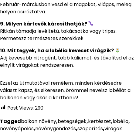
Február-márciusban vesd el a magokat, világos, meleg
helyen csíráztatva.
9. Milyen kártevők károsíthatják?
Ritkán támadja levéltetű, takácsatka vagy tripsz.
Permetezz természetes szerekkel!
10. Mit tegyek, ha a lobélia keveset virágzik?
Adj kevesebb nitrogént, több káliumot, és távolítsd el az
elnyílt virágokat rendszeresen.
Ezzel az útmutatóval remélem, minden kérdésedre
választ kapsz, és sikeresen, örömmel nevelsz lobéliát a
balkonon vagy akár a kertben is!
Post Views:
290
Tagged
balkon növény
,
betegségek
,
kertészet
,
lobélia
,
növényápolás
,
növénygondozás
,
szaporítás
,
virágok