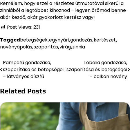
Remélem, hogy ezzel a részletes útmutatóval sikerül a
zinniából a legtöbbet kihoznod – legyen örömöd benne
akár kezdő, akár gyakorlott kertész vagy!
Post Views:
231
Tagged
betegségek
,
egynyári
,
gondozás
,
kertészet
,
növényápolás
,
szaporítás
,
virág
,
zinnia
Pampafű gondozása,
Lobélia gondozása,
Bejegyzés
szaporítása és betegségei
szaporítása és betegségei
navigáció
– látványos díszfű
– balkon növény
Related Posts