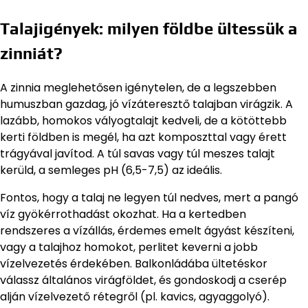
Talajigények: milyen földbe ültessük a
zinniát?
A zinnia meglehetősen igénytelen, de a legszebben
humuszban gazdag, jó vízáteresztő talajban virágzik. A
lazább, homokos vályogtalajt kedveli, de a kötöttebb
kerti földben is megél, ha azt komposzttal vagy érett
trágyával javítod. A túl savas vagy túl meszes talajt
kerüld, a semleges pH (6,5-7,5) az ideális.
Fontos, hogy a talaj ne legyen túl nedves, mert a pangó
víz gyökérrothadást okozhat. Ha a kertedben
rendszeres a vízállás, érdemes emelt ágyást készíteni,
vagy a talajhoz homokot, perlitet keverni a jobb
vízelvezetés érdekében. Balkonládába ültetéskor
válassz általános virágföldet, és gondoskodj a cserép
alján vízelvezető rétegről (pl. kavics, agyaggolyó).