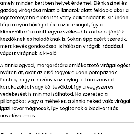
amely minden kertben helyet érdemel. Élénk színei és
gazdag virágzása miatt pillanatok alatt feldobja akár a
legszerényebb előkertet vagy balkonládát is. Kitűnően
bírja a nyári hőséget és a szárazságot, így a
klímaváltozás miatt egyre szélesebb körben ajánlják
kezdőknek és haladóknak is. Sokan épp azért szeretik,
mert kevés gondozással is hálásan virágzik, ráadásul
vágott virágnak is kiváló.
A zinnia egyedi, margarétára emlékeztető virágai egész
nyáron át, akár az első fagyokig üdén pompáznak.
Fontos, hogy a növény viszonylag ritkán szenved
kórokozóktól vagy kártevőktől, így a vegyszeres
védekezést is minimalizálhatod. Ha szereted a
pillangókat vagy a méheket, a zinnia neked való: virágai
igazi rovarmágnesek, így segítenek a biodiverzitás
növelésében is.