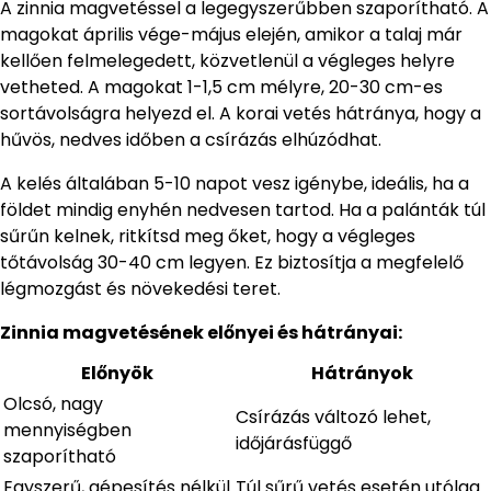
A zinnia magvetéssel a legegyszerűbben szaporítható. A
magokat április vége-május elején, amikor a talaj már
kellően felmelegedett, közvetlenül a végleges helyre
vetheted. A magokat 1-1,5 cm mélyre, 20-30 cm-es
sortávolságra helyezd el. A korai vetés hátránya, hogy a
hűvös, nedves időben a csírázás elhúzódhat.
A kelés általában 5-10 napot vesz igénybe, ideális, ha a
földet mindig enyhén nedvesen tartod. Ha a palánták túl
sűrűn kelnek, ritkítsd meg őket, hogy a végleges
tőtávolság 30-40 cm legyen. Ez biztosítja a megfelelő
légmozgást és növekedési teret.
Zinnia magvetésének előnyei és hátrányai:
Előnyök
Hátrányok
Olcsó, nagy
Csírázás változó lehet,
mennyiségben
időjárásfüggő
szaporítható
Egyszerű, gépesítés nélkül
Túl sűrű vetés esetén utólag