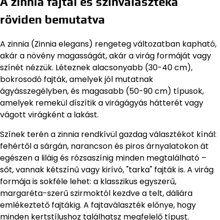
A zinnia fajtái és színválasztéka
röviden bemutatva
A zinnia (Zinnia elegans) rengeteg változatban kapható,
akár a növény magasságát, akár a virág formáját vagy
színét nézzük. Léteznek alacsonyabb (30-40 cm),
bokrosodó fajták, amelyek jól mutatnak
ágyásszegélyben, és magasabb (50-90 cm) típusok,
amelyek remekül díszítik a virágágyás hátterét vagy
vágott virágként a lakást.
Színek terén a zinnia rendkívül gazdag választékot kínál:
fehértől a sárgán, narancson és piros árnyalatokon át
egészen a liláig és rózsaszínig minden megtalálható –
sőt, vannak kétszínű vagy kirívó, "tarka" fajták is. A virág
formája is sokféle lehet: a klasszikus egyszerű,
margaréta-szerű szirmoktól kezdve a telt, dáliára
emlékeztető fajtákig. A fajtaválaszték előnye, hogy
minden kertstílushoz találhatsz megfelelő típust.