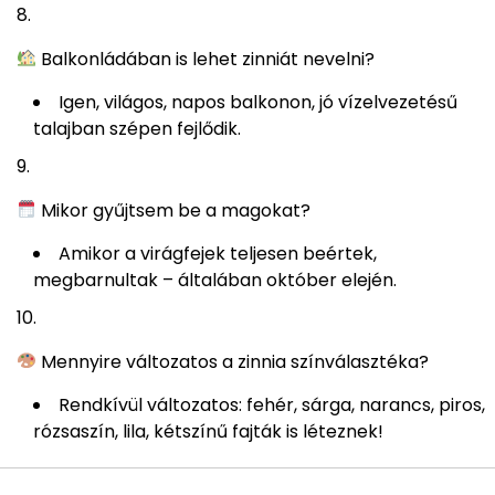
Balkonládában is lehet zinniát nevelni?
Igen, világos, napos balkonon, jó vízelvezetésű
talajban szépen fejlődik.
Mikor gyűjtsem be a magokat?
Amikor a virágfejek teljesen beértek,
megbarnultak – általában október elején.
Mennyire változatos a zinnia színválasztéka?
Rendkívül változatos: fehér, sárga, narancs, piros,
rózsaszín, lila, kétszínű fajták is léteznek!