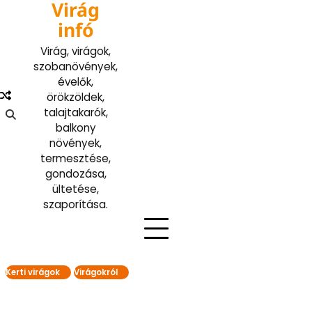
Virág
Skip
to
infó
content
Virág, virágok,
szobanövények,
évelők,
örökzöldek,
talajtakarók,
balkony
növények,
termesztése,
gondozása,
ültetése,
szaporítása.
Kerti virágok
Virágokról