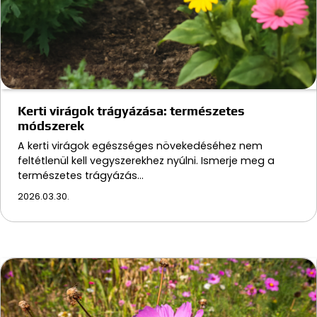
Kerti virágok trágyázása: természetes
módszerek
A kerti virágok egészséges növekedéséhez nem
feltétlenül kell vegyszerekhez nyúlni. Ismerje meg a
természetes trágyázás…
2026.03.30.