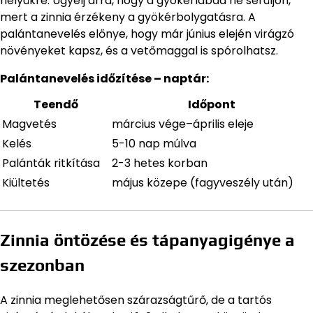
helyükre. Ügyelj arra, hogy a gyökérlabda ne sérüljön,
mert a zinnia érzékeny a gyökérbolygatásra. A
palántanevelés előnye, hogy már június elején virágzó
növényeket kapsz, és a vetőmaggal is spórolhatsz.
Palántanevelés időzítése – naptár:
Teendő
Időpont
Magvetés
március vége–április eleje
Kelés
5-10 nap múlva
Palánták ritkítása
2-3 hetes korban
Kiültetés
május közepe (fagyveszély után)
Zinnia öntözése és tápanyagigénye a
szezonban
A zinnia meglehetősen szárazságtűrő, de a tartós