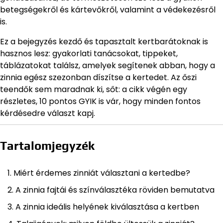
betegségekről és kártevőkről, valamint a védekezésről
is.
Ez a bejegyzés kezdő és tapasztalt kertbarátoknak is
hasznos lesz: gyakorlati tanácsokat, tippeket,
táblázatokat találsz, amelyek segítenek abban, hogy a
zinnia egész szezonban díszítse a kertedet. Az őszi
teendők sem maradnak ki, sőt: a cikk végén egy
részletes, 10 pontos GYIK is vár, hogy minden fontos
kérdésedre választ kapj.
Tartalomjegyzék
Miért érdemes zinniát választani a kertedbe?
A zinnia fajtái és színválasztéka röviden bemutatva
A zinnia ideális helyének kiválasztása a kertben