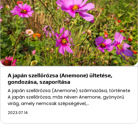
A japán szellőrózsa (Anemone) ültetése,
gondozása, szaporítása
A japán szellőrózsa (Anemone) származása, története
A japán szellőrózsa, más néven Anemone, gyönyörű
virág, amely nemcsak szépségével,…
2023.07.14.