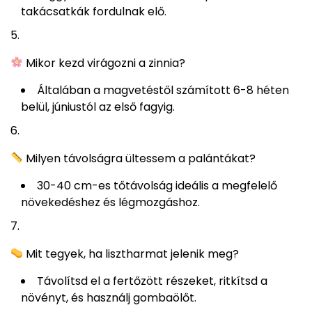
takácsatkák fordulnak elő.
Mikor kezd virágozni a zinnia?
Általában a magvetéstől számított 6-8 héten
belül, júniustól az első fagyig.
Milyen távolságra ültessem a palántákat?
30-40 cm-es tőtávolság ideális a megfelelő
növekedéshez és légmozgáshoz.
Mit tegyek, ha lisztharmat jelenik meg?
Távolítsd el a fertőzött részeket, ritkítsd a
növényt, és használj gombaölőt.