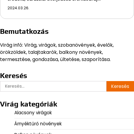
2024.03.26.
Bemutatkozás
Virág infó: Virág, virágok, szobanövények, évelők,
örökzöldek, talajtakarók, balkony növények,
termesztése, gondozása, ültetése, szaporítása.
Keresés
Keresés:
Virág kategóriák
Alacsony virágok
Árnyéktűrő növények