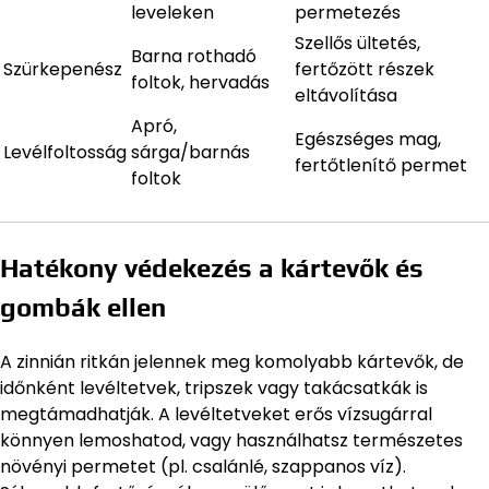
leveleken
permetezés
Szellős ültetés,
Barna rothadó
Szürkepenész
fertőzött részek
foltok, hervadás
eltávolítása
Apró,
Egészséges mag,
Levélfoltosság
sárga/barnás
fertőtlenítő permet
foltok
Hatékony védekezés a kártevők és
gombák ellen
A zinnián ritkán jelennek meg komolyabb kártevők, de
időnként levéltetvek, tripszek vagy takácsatkák is
megtámadhatják. A levéltetveket erős vízsugárral
könnyen lemoshatod, vagy használhatsz természetes
növényi permetet (pl. csalánlé, szappanos víz).