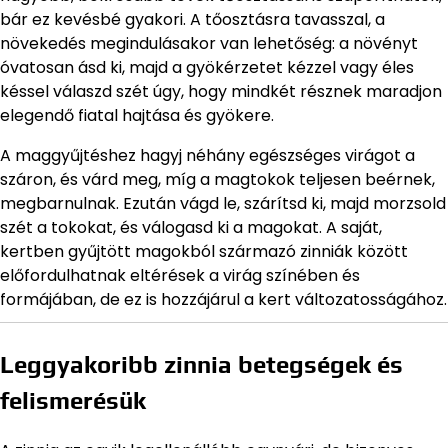
bár ez kevésbé gyakori. A tőosztásra tavasszal, a
növekedés megindulásakor van lehetőség: a növényt
óvatosan ásd ki, majd a gyökérzetet kézzel vagy éles
késsel válaszd szét úgy, hogy mindkét résznek maradjon
elegendő fiatal hajtása és gyökere.
A maggyűjtéshez hagyj néhány egészséges virágot a
száron, és várd meg, míg a magtokok teljesen beérnek,
megbarnulnak. Ezután vágd le, szárítsd ki, majd morzsold
szét a tokokat, és válogasd ki a magokat. A saját,
kertben gyűjtött magokból származó zinniák között
előfordulhatnak eltérések a virág színében és
formájában, de ez is hozzájárul a kert változatosságához.
Leggyakoribb zinnia betegségek és
felismerésük