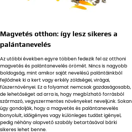
Magvetés otthon: így lesz sikeres a
palántanevelés
Az utóbbi években egyre többen fedezik fel az otthoni
magvetés és palántanevelés örömét. Nincs is nagyobb
boldogság, mint amikor saját nevelésű palántáinkból
fejlődnek ki a kert vagy erkély zöldségei, virágai,
fűszernövényei. Ez a folyamat nemcsak gazdaságosabb,
de lehetőséget ad arra is, hogy megbízható forrásból
származó, vegyszermentes növényeket neveljünk. Sokan
úgy gondolják, hogy a magvetés és palántanevelés
bonyolult, időigényes vagy különleges tudást igényel,
pedig néhány alapvető szabály betartásával bárki
sikeres lehet benne.