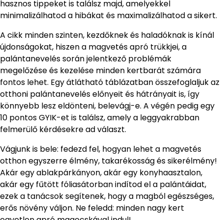
hasznos tippeket is találsz majd, amelyekkel
minimalizálhatod a hibákat és maximalizálhatod a sikert.
A cikk minden szinten, kezdőknek és haladóknak is kínál
újdonságokat, hiszen a magvetés apró trükkjei, a
palántanevelés során jelentkező problémák
megelőzése és kezelése minden kertbarát számára
fontos lehet. Egy átlátható táblázatban összefoglaljuk az
otthoni palántanevelés előnyeit és hátrányait is, így
könnyebb lesz eldönteni, belevágj-e. A végén pedig egy
10 pontos GYIK-et is találsz, amely a leggyakrabban
felmerülő kérdésekre ad választ.
Vágjunk is bele: fedezd fel, hogyan lehet a magvetés
otthon egyszerre élmény, takarékosság és sikerélmény!
Akár egy ablakpárkányon, akár egy konyhaasztalon,
akár egy fűtött fóliasátorban indítod el a palántáidat,
ezek a tanácsok segítenek, hogy a magból egészséges,
erős növény váljon. Ne feledd: minden nagy kert
egyetlen apró magocskával indul!