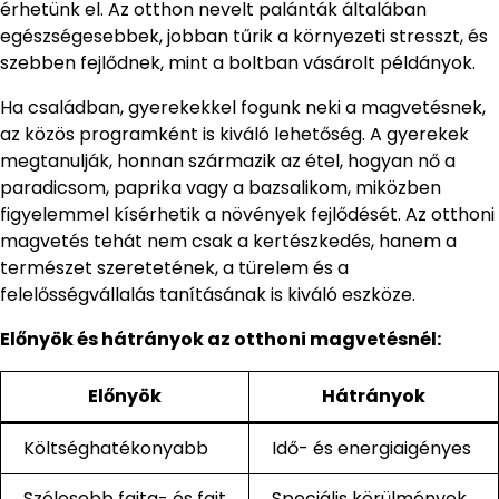
érhetünk el. Az otthon nevelt palánták általában
egészségesebbek, jobban tűrik a környezeti stresszt, és
szebben fejlődnek, mint a boltban vásárolt példányok.
Ha családban, gyerekekkel fogunk neki a magvetésnek,
az közös programként is kiváló lehetőség. A gyerekek
megtanulják, honnan származik az étel, hogyan nő a
paradicsom, paprika vagy a bazsalikom, miközben
figyelemmel kísérhetik a növények fejlődését. Az otthoni
magvetés tehát nem csak a kertészkedés, hanem a
természet szeretetének, a türelem és a
felelősségvállalás tanításának is kiváló eszköze.
Előnyök és hátrányok az otthoni magvetésnél:
Előnyök
Hátrányok
Költséghatékonyabb
Idő- és energiaigényes
Szélesebb fajta- és fajt
Speciális körülmények