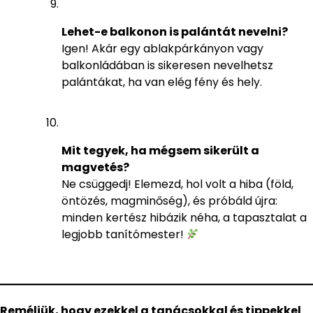
Lehet-e balkonon is palántát nevelni?
Igen! Akár egy ablakpárkányon vagy
balkonládában is sikeresen nevelhetsz
palántákat, ha van elég fény és hely.
Mit tegyek, ha mégsem sikerült a
magvetés?
Ne csüggedj! Elemezd, hol volt a hiba (föld,
öntözés, magminőség), és próbáld újra:
minden kertész hibázik néha, a tapasztalat a
legjobb tanítómester!
Reméljük, hogy ezekkel a tanácsokkal és tippekkel