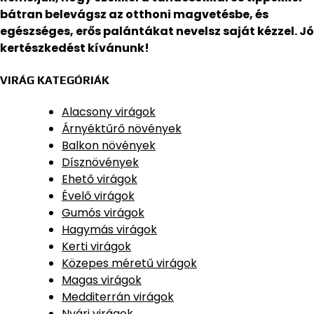
bátran belevágsz az otthoni magvetésbe, és
egészséges, erős palántákat nevelsz saját kézzel. Jó
kertészkedést kívánunk!
VIRÁG KATEGÓRIÁK
Alacsony virágok
Árnyéktűrő növények
Balkon növények
Dísznövények
Ehető virágok
Évelő virágok
Gumós virágok
Hagymás virágok
Kerti virágok
Közepes méretű virágok
Magas virágok
Medditerrán virágok
Nyári virágok