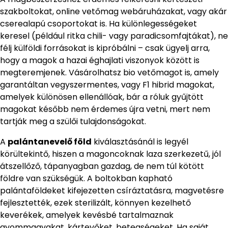
szakboltokat, online vetőmag webáruházakat, vagy akár
cserealapú csoportokat is. Ha különlegességeket
keresel (például ritka chili- vagy paradicsomfajtákat), ne
félj külföldi forrásokat is kipróbálni – csak ügyelj arra,
hogy a magok a hazai éghajlati viszonyok között is
megteremjenek. Vásárolhatsz bio vetőmagot is, amely
garantáltan vegyszermentes, vagy F1 hibrid magokat,
amelyek különösen ellenállóak, bár a róluk gyűjtött
magokat később nem érdemes újra vetni, mert nem
tartják meg a szülői tulajdonságokat.
A
palántanevelő föld
kiválasztásánál is legyél
körültekintő, hiszen a magoncoknak laza szerkezetű, jól
átszellőző, tápanyagban gazdag, de nem túl kötött
földre van szükségük. A boltokban kapható
palántaföldeket kifejezetten csíráztatásra, magvetésre
fejlesztették, ezek sterilizált, könnyen kezelhető
keverékek, amelyek kevésbé tartalmaznak
gyommagvakat, kártevőket, betegségeket. Ha saját