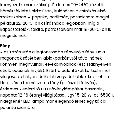
környezetre van szükség. Érdemes 20-24°C közötti
hőmérsékletet biztosítani, különösen a csírázás első
szakaszában. A paprika, padlizsán, paradicsom magjai
például 22-26°C-on csíráznak a legjobban, míg a
káposztafélék, saláta, petrezselyem már 18-20°C-on is
megindulnak.
Fény:
A csírázás után a legfontosabb tényező a fény. Ha a
magoncok sötétben, ablakpárkánytól távol nőnek,
könnyen megnyúlnak, elvékonyodnak (ezt szaknyelven
etiolálódásnak hívják). Ezért a palántákat tartsd minél
világosabb helyen, délkeleti vagy déli ablak közelében.
Ha kevés a természetes fény (pl. északi fekvés),
érdemes kiegészítő LED növénylámpákat használni,
naponta 12-16 órányi világítással. Egy 15-20 W-os, 6500 K
hidegfehér LED lámpa már elegendő lehet egy tálca
palánta számára.