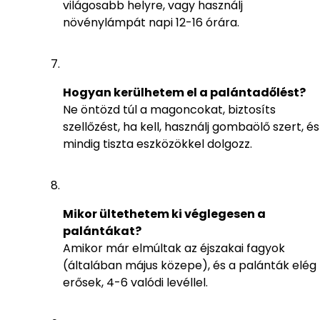
világosabb helyre, vagy használj
növénylámpát napi 12-16 órára.
Hogyan kerülhetem el a palántadőlést?
Ne öntözd túl a magoncokat, biztosíts
szellőzést, ha kell, használj gombaölő szert, és
mindig tiszta eszközökkel dolgozz.
Mikor ültethetem ki véglegesen a
palántákat?
Amikor már elmúltak az éjszakai fagyok
(általában május közepe), és a palánták elég
erősek, 4-6 valódi levéllel.