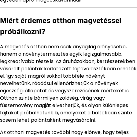
Miért érdemes otthon magvetéssel
próbálkozni?
A magvetés otthon nem csak anyagilag előnyösebb,
hanem a növénytermesztés egyik legizgalmasabb,
legkreatívabb része is. Az áruházakban, kertészetekben
vásárolt palánták korlátozott fajtaválasztékban érhetők
el, így saját magról sokkal többféle növényt
nevelhetünk, ráadásul ellenőrizhetjük a növények
egészségi állapotát és vegyszerezésének mértékét is.
Otthon szinte bármilyen zöldség, virág vagy
fűszernövény magját elvethetjük, és olyan különleges
fajtákat próbálhatunk ki, amelyeket a boltokban szinte
sosem lehet palántaként megvásárolni.
Az otthoni magvetés további nagy előnye, hogy teljes