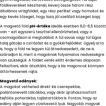
földkeveréket készítenél, keverj össze három rész
általános virágföldet, egy rész perlitet vagy homokot és
egy kevés tőzeget, hogy laza, jól szellőző közeget kapj.
A magvető föld
pH-értéke
ideális esetben 6,0-6,5 között
van – ezt egyszerű teszttel ellenőrizheted, vagy a
csomagoláson is megtalálod. A túl savas vagy túl lúgos
talaj gátolja a csírázást és a gyökérfejlődést. Ügyelj arra
is, hogy a föld ne legyen túl átnedvesedett, de ne is
száradjon ki, mert a magoknak folyamatos nedvességre
van szükségük. A földet vetés előtt érdemes alaposan
fellazítani, akár átszitálni, hogy a kis magoncok könnyen
áttörhessenek rajta.
Magvető edények:
A magokat vetheted direkt kis cserepekbe,
palántanevelő tálcákba, vagy akár újrahasznosított
tejfölös poharakba, tojástartókba is. Fontos, hogy az
edény alján legyen vízelvezető lyuk. Nagyobb magvak