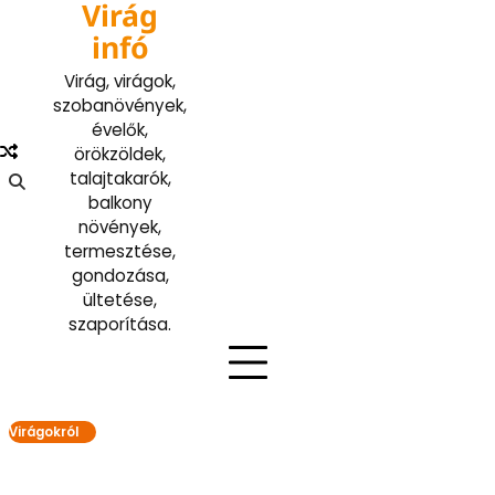
Virág
Skip
to
infó
content
Virág, virágok,
szobanövények,
évelők,
örökzöldek,
talajtakarók,
balkony
növények,
termesztése,
gondozása,
ültetése,
szaporítása.
Virágokról