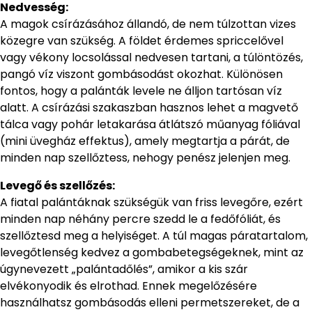
Nedvesség:
A magok csírázásához állandó, de nem túlzottan vizes
közegre van szükség. A földet érdemes spriccelővel
vagy vékony locsolással nedvesen tartani, a túlöntözés,
pangó víz viszont gombásodást okozhat. Különösen
fontos, hogy a palánták levele ne álljon tartósan víz
alatt. A csírázási szakaszban hasznos lehet a magvető
tálca vagy pohár letakarása átlátszó műanyag fóliával
(mini üvegház effektus), amely megtartja a párát, de
minden nap szellőztess, nehogy penész jelenjen meg.
Levegő és szellőzés:
A fiatal palántáknak szükségük van friss levegőre, ezért
minden nap néhány percre szedd le a fedőfóliát, és
szellőztesd meg a helyiséget. A túl magas páratartalom,
levegőtlenség kedvez a gombabetegségeknek, mint az
úgynevezett „palántadőlés”, amikor a kis szár
elvékonyodik és elrothad. Ennek megelőzésére
használhatsz gombásodás elleni permetszereket, de a