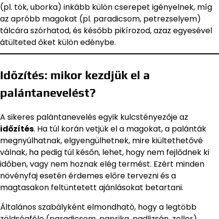
(pl. tök, uborka) inkább külön cserepet igényelnek, míg
az apróbb magokat (pl. paradicsom, petrezselyem)
tálcára szórhatod, és később pikírozod, azaz egyesével
átülteted őket külön edénybe.
Időzítés: mikor kezdjük el a
palántanevelést?
A sikeres palántanevelés egyik kulcstényezője az
időzítés
. Ha túl korán vetjük el a magokat, a palánták
megnyúlhatnak, elgyengülhetnek, mire kiültethetővé
válnak, ha pedig túl későn, lehet, hogy nem fejlődnek ki
időben, vagy nem hoznak elég termést. Ezért minden
növényfaj esetén érdemes előre tervezni és a
magtasakon feltüntetett ajánlásokat betartani.
Általános szabályként elmondható, hogy a legtöbb
zöldségféle (paradicsom, paprika, padlizsán, zeller)