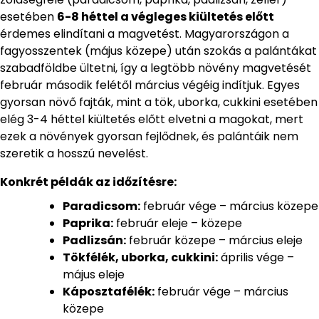
esetében
6-8 héttel a végleges kiültetés előtt
érdemes elindítani a magvetést. Magyarországon a
fagyosszentek (május közepe) után szokás a palántákat
szabadföldbe ültetni, így a legtöbb növény magvetését
február második felétől március végéig indítjuk. Egyes
gyorsan növő fajták, mint a tök, uborka, cukkini esetében
elég 3-4 héttel kiültetés előtt elvetni a magokat, mert
ezek a növények gyorsan fejlődnek, és palántáik nem
szeretik a hosszú nevelést.
Konkrét példák az időzítésre:
Paradicsom:
február vége – március közepe
Paprika:
február eleje – közepe
Padlizsán:
február közepe – március eleje
Tökfélék, uborka, cukkini:
április vége –
május eleje
Káposztafélék:
február vége – március
közepe