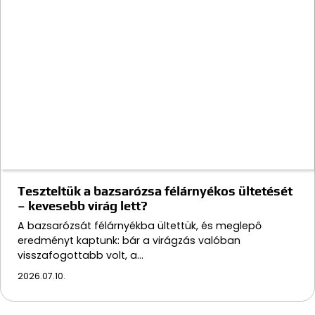
Teszteltük a bazsarózsa félárnyékos ültetését
– kevesebb virág lett?
A bazsarózsát félárnyékba ültettük, és meglepő
eredményt kaptunk: bár a virágzás valóban
visszafogottabb volt, a…
2026.07.10.