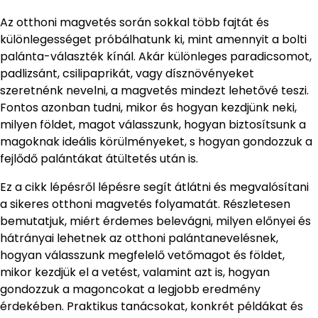
Az otthoni magvetés során sokkal több fajtát és
különlegességet próbálhatunk ki, mint amennyit a bolti
palánta-választék kínál. Akár különleges paradicsomot,
padlizsánt, csilipaprikát, vagy dísznövényeket
szeretnénk nevelni, a magvetés mindezt lehetővé teszi.
Fontos azonban tudni, mikor és hogyan kezdjünk neki,
milyen földet, magot válasszunk, hogyan biztosítsunk a
magoknak ideális körülményeket, s hogyan gondozzuk a
fejlődő palántákat átültetés után is.
Ez a cikk lépésről lépésre segít átlátni és megvalósítani
a sikeres otthoni magvetés folyamatát. Részletesen
bemutatjuk, miért érdemes belevágni, milyen előnyei és
hátrányai lehetnek az otthoni palántanevelésnek,
hogyan válasszunk megfelelő vetőmagot és földet,
mikor kezdjük el a vetést, valamint azt is, hogyan
gondozzuk a magoncokat a legjobb eredmény
érdekében. Praktikus tanácsokat, konkrét példákat és