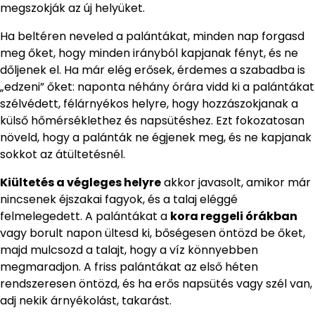
megszokják az új helyüket.
Ha beltéren neveled a palántákat, minden nap forgasd
meg őket, hogy minden irányból kapjanak fényt, és ne
dőljenek el. Ha már elég erősek, érdemes a szabadba is
„edzeni” őket: naponta néhány órára vidd ki a palántákat
szélvédett, félárnyékos helyre, hogy hozzászokjanak a
külső hőmérséklethez és napsütéshez. Ezt fokozatosan
növeld, hogy a palánták ne égjenek meg, és ne kapjanak
sokkot az átültetésnél.
Kiültetés a végleges helyre
akkor javasolt, amikor már
nincsenek éjszakai fagyok, és a talaj eléggé
felmelegedett. A palántákat a
kora reggeli órákban
vagy borult napon ültesd ki, bőségesen öntözd be őket,
majd mulcsozd a talajt, hogy a víz könnyebben
megmaradjon. A friss palántákat az első héten
rendszeresen öntözd, és ha erős napsütés vagy szél van,
adj nekik árnyékolást, takarást.