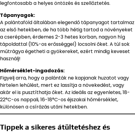
legfontosabb a helyes öntözés és szellőztetés.
Tápanyagok:
A palántaföld általában elegendő tápanyagot tartalmaz
az első hetekben, de ha több hétig tartod a növényeket
a cserépben, érdemes 2-3 hetes korban, nagyon híg
tápoldattal (10%-os erősséggel) locsolni őket. A túl sok
műtrágya égetheti a gyökereket, ezért mindig keveset
használj!
Hőmérséklet-ingadozás:
Figyelj arra, hogy a palánták ne kapjanak huzatot vagy
hirtelen lehűlést, mert ez lassítja a növekedést, vagy
akár el is pusztíthatja őket. Az ideális az egyenletes, 18-
22°C-os nappali, 16-18°C-os éjszakai hőmérséklet,
különösen a csírázás utáni hetekben.
Tippek a sikeres átültetéshez és