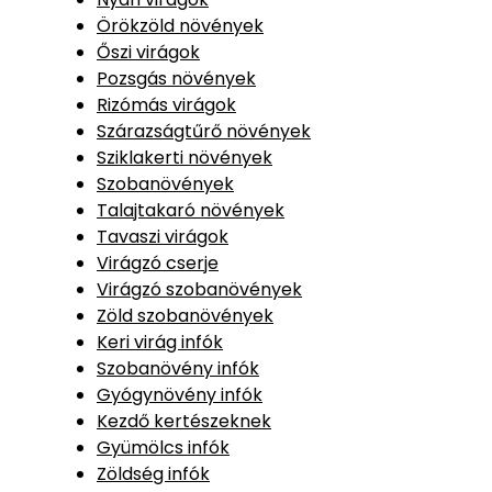
Örökzöld növények
Őszi virágok
Pozsgás növények
Rizómás virágok
Szárazságtűrő növények
Sziklakerti növények
Szobanövények
Talajtakaró növények
Tavaszi virágok
Virágzó cserje
Virágzó szobanövények
Zöld szobanövények
Keri virág infók
Szobanövény infók
Gyógynövény infók
Kezdő kertészeknek
Gyümölcs infók
Zöldség infók