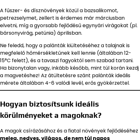
A fűszer- és dísznövények közül a bazsalikomot,
petrezselymet, zellert is érdemes már márciusban
elvetni, míg a gyorsabb fejlődésű egynyári virágokat (pl.
bársonyvirág, petúnia) áprilisban.
Ne feledd, hogy a palánták kiültetéséhez a talajnak is
megfelelő hőmérsékletűnek kell lennie (általában 12-
15°C felett), és a tavaszi fagyoktól sem szabad tartani.
Ha bizonytalan vagy, inkább később, mint túl korán kezdj
a magvetéshez! Az átültetésre szánt palánták ideális
mérete általában 4-6 valódi levél, erős gyökérzettel.
Hogyan biztosítsunk ideális
körülményeket a magoknak?
A magok csírázásához és a fiatal növények fejlődéséhez
meleg, nedves, világos, de nem túl napos