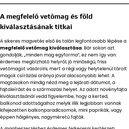
A megfelelő vetőmag és föld
kiválasztásának titkai
A sikeres magvetés első és talán legfontosabb lépése a
megfelelő vetőmag kiválasztása
. Bár sokan azt
gondolják, „minden mag egyforma”, ez nem így van:
érdemes megbízható helyről, jó minőségű, friss
vetőmagot vásárolni, mert a régi vagy helytelenül tárolt
magok csírázási aránya jóval alacsonyabb lehet. A
magtasakon mindig nézd meg a lejárati dátumot, a
fajtaleírást és a származási helyet. Az adott növényfajta
kiválasztásánál vedd figyelembe, hogy a kerted,
balkonod adottságaihoz melyik illik legjobban: vannak
kifejezetten balkonparadicsomok, mini paprikák, vagy
éppen hőigényes, nagyméretű fajták.
A magbeszerzéshez érdemes felkeresni kertészeti