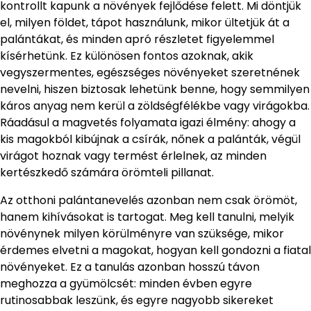
kontrollt kapunk a növények fejlődése felett. Mi döntjük
el, milyen földet, tápot használunk, mikor ültetjük át a
palántákat, és minden apró részletet figyelemmel
kísérhetünk. Ez különösen fontos azoknak, akik
vegyszermentes, egészséges növényeket szeretnének
nevelni, hiszen biztosak lehetünk benne, hogy semmilyen
káros anyag nem kerül a zöldségfélékbe vagy virágokba.
Ráadásul a magvetés folyamata igazi élmény: ahogy a
kis magokból kibújnak a csírák, nőnek a palánták, végül
virágot hoznak vagy termést érlelnek, az minden
kertészkedő számára örömteli pillanat.
Az otthoni palántanevelés azonban nem csak örömöt,
hanem kihívásokat is tartogat. Meg kell tanulni, melyik
növénynek milyen körülményre van szüksége, mikor
érdemes elvetni a magokat, hogyan kell gondozni a fiatal
növényeket. Ez a tanulás azonban hosszú távon
meghozza a gyümölcsét: minden évben egyre
rutinosabbak leszünk, és egyre nagyobb sikereket