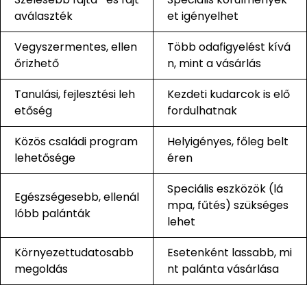
aválaszték
et igényelhet
Vegyszermentes, ellen
Több odafigyelést kívá
őrizhető
n, mint a vásárlás
Tanulási, fejlesztési leh
Kezdeti kudarcok is elő
etőség
fordulhatnak
Közös családi program
Helyigényes, főleg belt
lehetősége
éren
Speciális eszközök (lá
Egészségesebb, ellenál
mpa, fűtés) szükséges
lóbb palánták
lehet
Környezettudatosabb
Esetenként lassabb, mi
megoldás
nt palánta vásárlása