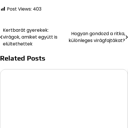
Post Views:
403
Kertbarát gyerekek:
Bejegyzés
Hogyan gondozd a ritka,
virágok, amiket együtt is
különleges virágfajtákat?
navigáció
elültethettek
Related Posts