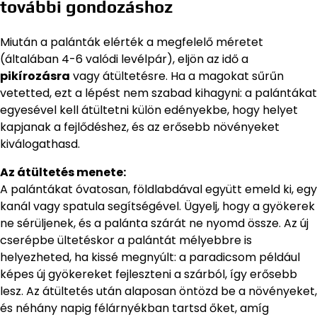
további gondozáshoz
Miután a palánták elérték a megfelelő méretet
(általában 4-6 valódi levélpár), eljön az idő a
pikírozásra
vagy átültetésre. Ha a magokat sűrűn
vetetted, ezt a lépést nem szabad kihagyni: a palántákat
egyesével kell átültetni külön edényekbe, hogy helyet
kapjanak a fejlődéshez, és az erősebb növényeket
kiválogathasd.
Az átültetés menete:
A palántákat óvatosan, földlabdával együtt emeld ki, egy
kanál vagy spatula segítségével. Ügyelj, hogy a gyökerek
ne sérüljenek, és a palánta szárát ne nyomd össze. Az új
cserépbe ültetéskor a palántát mélyebbre is
helyezheted, ha kissé megnyúlt: a paradicsom például
képes új gyökereket fejleszteni a szárból, így erősebb
lesz. Az átültetés után alaposan öntözd be a növényeket,
és néhány napig félárnyékban tartsd őket, amíg