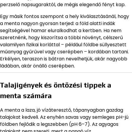
perzselő napsugaraktól, de mégis elegendő fényt kap.
Egy másik fontos szempont a hely kiválasztásánál, hogy
a menta nagyon gyorsan terjed: a föld alatti indák
segítségével hamar eluralkodhat a kertben. Ha nem
szeretnénk, hogy kiszorítsa a többi növényt, célszerű
valamilyen fizikai korláttal – például földbe süllyesztett
műanyag gyűrűvel vagy cserépben – kordában tartani.
Erkélyen, teraszon is bátran nevelhetjük, akár nagyobb
ládában, akár önálló cserépben.
Talajigények és öntözési tippek a
menta számára
A menta a laza, jó vízáteresztő, tápanyagban gazdag
talajokat kedveli. Az enyhén savas vagy semleges pH-jú
földben fejlődik a legszebben (pH 6–7). Az agyagos
talajokat nem szereti, mert a pangó víz