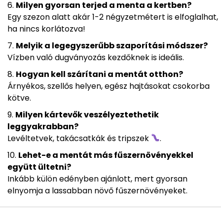
Milyen gyorsan terjed a menta a kertben?
Egy szezon alatt akár 1-2 négyzetmétert is elfoglalhat,
ha nincs korlátozva!
Melyik a legegyszerűbb szaporítási módszer?
Vízben való dugványozás kezdőknek is ideális.
Hogyan kell szárítani a mentát otthon?
Árnyékos, szellős helyen, egész hajtásokat csokorba
kötve.
Milyen kártevők veszélyeztethetik
leggyakrabban?
Levéltetvek, takácsatkák és tripszek
.
Lehet-e a mentát más fűszernövényekkel
együtt ültetni?
Inkább külön edényben ajánlott, mert gyorsan
elnyomja a lassabban növő fűszernövényeket.