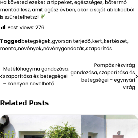
Ha követed ezeket a tippeket, egészséges, bőtermő
mentád lesz, amit egész évben, akár a saját ablakodból
is szüretelhetsz!
Post Views:
276
Tagged
betegségek
,
gyorsan terjedő
,
kert
,
kertészet
,
menta
,
növények
,
növénygondozás
,
szaporítás
Pompás rézvirág
Bejegyzés
Metélőhagyma gondozása,
gondozása, szaporítása és
szaporítása és betegségei
navigáció
betegségei – egynyári
– könnyen nevelhető
virág
Related Posts