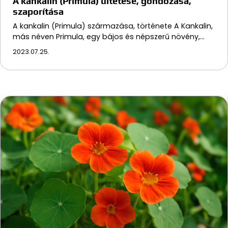
A kankalin (Primula) ültetése, gondozása,
szaporítása
A kankalin (Primula) származása, története A Kankalin,
más néven Primula, egy bájos és népszerű növény,…
2023.07.25.