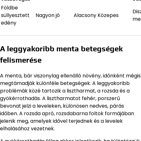
Földbe
Dis
süllyesztett
Nagyon jó
Alacsony
Közepes
me
edény
A leggyakoribb menta betegségek
felismerése
A menta, bár viszonylag ellenálló növény, időnként mégis
megtámadják különféle betegségek. A leggyakoribb
problémák közé tartozik a lisztharmat, a rozsda és a
gyökérrothadás. A lisztharmatot fehér, porszerű
bevonat jelzi a leveleken, különösen nedves, párás
időben. A rozsda apró, rozsdabarna foltok formájában
jelenik meg, amelyek idővel terjednek és a levelek
elhalásához vezetnek.