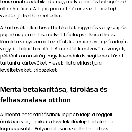
teáskanál szódabikarbóna), mely gombás betegségek
ellen hatásos. A tejes permet (7 rész víz, 1 rész tej)
szintén jó lisztharmat ellen.
A kártevők ellen bevethető a fokhagymás vagy csípős
paprikás permet is, melyet házilag is elkészíthetsz.
Kerüld a vegyszeres kezelést, különösen virágzás idején
vagy betakarítás előtt. A mentát körülvevő növények,
például körömvirág vagy levendula is segítenek távol
tartani a kártevőket – ezek illata elriasztja a
levéltetveket, tripszeket.
Menta betakarítása, tárolása és
felhasználása otthon
A menta betakarításának legjobb ideje a reggeli
órákban van, amikor a levelek illóolaj-tartalma a
legmagasabb. Folyamatosan szedheted a friss