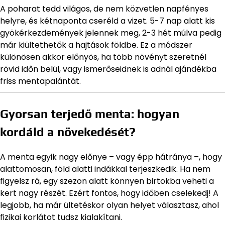
A poharat tedd világos, de nem közvetlen napfényes
helyre, és kétnaponta cseréld a vizet. 5-7 nap alatt kis
gyökérkezdemények jelennek meg, 2-3 hét múlva pedig
már kiültethetők a hajtások földbe. Ez a módszer
különösen akkor előnyös, ha több növényt szeretnél
rövid időn belül, vagy ismerőseidnek is adnál ajándékba
friss mentapalántát.
Gyorsan terjedő menta: hogyan
kordáld a növekedését?
A menta egyik nagy előnye – vagy épp hátránya –, hogy
alattomosan, föld alatti indákkal terjeszkedik. Ha nem
figyelsz rá, egy szezon alatt könnyen birtokba veheti a
kert nagy részét. Ezért fontos, hogy időben cselekedj! A
legjobb, ha már ültetéskor olyan helyet választasz, ahol
fizikai korlátot tudsz kialakítani.