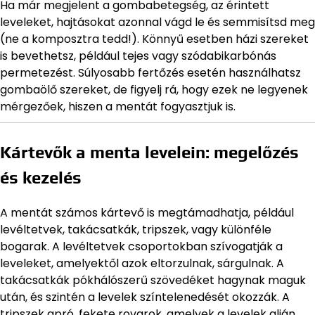
Ha már megjelent a gombabetegség, az érintett
leveleket, hajtásokat azonnal vágd le és semmisítsd meg
(ne a komposztra tedd!). Könnyű esetben házi szereket
is bevethetsz, például tejes vagy szódabikarbónás
permetezést. Súlyosabb fertőzés esetén használhatsz
gombaölő szereket, de figyelj rá, hogy ezek ne legyenek
mérgezőek, hiszen a mentát fogyasztjuk is.
Kártevők a menta levelein: megelőzés
és kezelés
A mentát számos kártevő is megtámadhatja, például
levéltetvek, takácsatkák, tripszek, vagy különféle
bogarak. A levéltetvek csoportokban szívogatják a
leveleket, amelyektől azok eltorzulnak, sárgulnak. A
takácsatkák pókhálószerű szövedéket hagynak maguk
után, és szintén a levelek színtelenedését okozzák. A
tripszek apró, fekete rovarok, amelyek a levelek alján