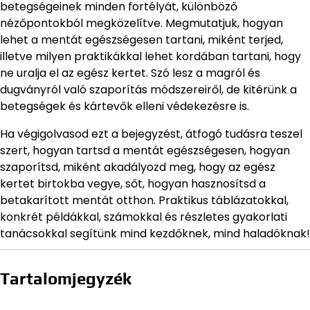
betegségeinek minden fortélyát, különböző
nézőpontokból megközelítve. Megmutatjuk, hogyan
lehet a mentát egészségesen tartani, miként terjed,
illetve milyen praktikákkal lehet kordában tartani, hogy
ne uralja el az egész kertet. Szó lesz a magról és
dugványról való szaporítás módszereiről, de kitérünk a
betegségek és kártevők elleni védekezésre is.
Ha végigolvasod ezt a bejegyzést, átfogó tudásra teszel
szert, hogyan tartsd a mentát egészségesen, hogyan
szaporítsd, miként akadályozd meg, hogy az egész
kertet birtokba vegye, sőt, hogyan hasznosítsd a
betakarított mentát otthon. Praktikus táblázatokkal,
konkrét példákkal, számokkal és részletes gyakorlati
tanácsokkal segítünk mind kezdőknek, mind haladóknak!
Tartalomjegyzék