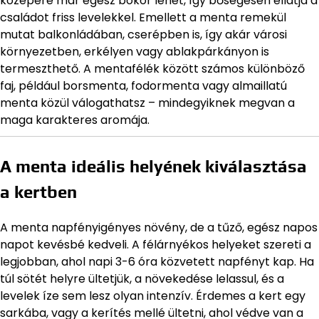
közepére már egész bokor lehet, így bőségesen ellátja a
családot friss levelekkel. Emellett a menta remekül
mutat balkonládában, cserépben is, így akár városi
környezetben, erkélyen vagy ablakpárkányon is
termeszthető. A mentafélék között számos különböző
faj, például borsmenta, fodormenta vagy almaillatú
menta közül válogathatsz – mindegyiknek megvan a
maga karakteres aromája.
A menta ideális helyének kiválasztása
a kertben
A menta napfényigényes növény, de a tűző, egész napos
napot kevésbé kedveli. A félárnyékos helyeket szereti a
legjobban, ahol napi 3-6 óra közvetett napfényt kap. Ha
túl sötét helyre ültetjük, a növekedése lelassul, és a
levelek íze sem lesz olyan intenzív. Érdemes a kert egy
sarkába, vagy a kerítés mellé ültetni, ahol védve van a