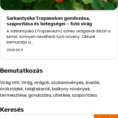
Sarkantyúka Tropaeolum gondozása,
szaporítása és betegségei – futó virág
A sarkantyúka (Tropaeolum) színes virágaival díszíti a
kertet, könnyen nevelhető futó növény. Cikkünk
bemutatja a…
2026.05.11.
Bemutatkozás
Virág infó: Virág, virágok, szobanövények, évelők,
örökzöldek, talajtakarók, balkony növények,
termesztése, gondozása, ültetése, szaporítása.
Keresés
Keresés: