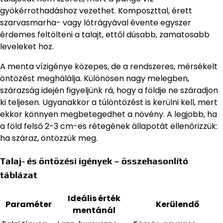
gyökérrothadáshoz vezethet. Komposzttal, érett
szarvasmarha- vagy lótrágyával évente egyszer
érdemes feltölteni a talajt, ettől dúsabb, zamatosabb
leveleket hoz.
A menta vízigénye közepes, de a rendszeres, mérsékelt
öntözést meghálálja. Különösen nagy melegben,
szárazság idején figyeljünk rá, hogy a földje ne száradjon
ki teljesen. Ugyanakkor a túlöntözést is kerülni kell, mert
ekkor könnyen megbetegedhet a növény. A legjobb, ha
a föld felső 2-3 cm-es rétegének állapotát ellenőrizzük:
ha száraz, öntözzük meg.
Talaj- és öntözési igények – összehasonlító
táblázat
Ideális érték
Paraméter
Kerülendő
mentánál