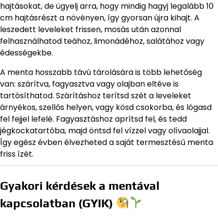
hajtásokat, de ügyelj arra, hogy mindig hagyj legalább 10
cm hajtásrészt a növényen, így gyorsan újra kihajt. A
leszedett leveleket frissen, mosás után azonnal
felhasználhatod teához, limonádéhoz, salátához vagy
édességekbe.
A menta hosszabb távú tárolására is több lehetőség
van: szárítva, fagyasztva vagy olajban eltéve is
tartósíthatod. Szárításhoz terítsd szét a leveleket
árnyékos, szellős helyen, vagy kösd csokorba, és lógasd
fel fejjel lefelé. Fagyasztáshoz aprítsd fel, és tedd
jégkockatartóba, majd öntsd fel vízzel vagy olívaolajjal.
Így egész évben élvezheted a saját termesztésű menta
friss ízét.
Gyakori kérdések a mentával
kapcsolatban (GYIK)