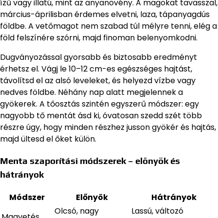
ízű vagy illatú, mint az anyanövény. A magokat tavasszal,
március-áprilisban érdemes elvetni, laza, tápanyagdús
földbe. A vetőmagot nem szabad túl mélyre tenni, elég a
föld felszínére szórni, majd finoman belenyomkodni.
Dugványozással gyorsabb és biztosabb eredményt
érhetsz el. Vágj le 10–12 cm-es egészséges hajtást,
távolítsd el az alsó leveleket, és helyezd vízbe vagy
nedves földbe. Néhány nap alatt megjelennek a
gyökerek. A tőosztás szintén egyszerű módszer: egy
nagyobb tő mentát ásd ki, óvatosan szedd szét több
részre úgy, hogy minden részhez jusson gyökér és hajtás,
majd ültesd el őket külön.
Menta szaporítási módszerek – előnyök és
hátrányok
Módszer
Előnyök
Hátrányok
Olcsó, nagy
Lassú, változó
Magvetés