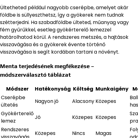
Ültetheted például nagyobb cserépbe, amelyet akár
földbe is süllyeszthetsz, így a gyökerek nem tudnak
szétterjedni. Ha szabadföldbe ülteted, műanyag vagy
fém gyűrűkkel, esetleg gyökérterelő lemezzel
határolhatod körül. A rendszeres metszés, a hajtások
visszavágása és a gyökerek évente történő
visszavágása is segít kordában tartani a növényt.
Menta terjedésének megfékezése –
módszerválasztó táblázat
Módszer
Hatékonyság
Költség
Munkaigény
M
Cserépbe
Bal
Nagyon jó
Alacsony
Közepes
ültetés
has
Gyökérterelő
Sz
Jó
Közepes
Közepes
lemez
pra
Rendszeres
Fo
Közepes
Nincs
Magas
visszavágás
oda