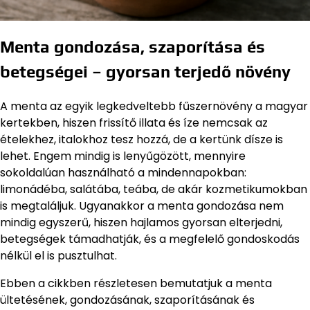
Menta gondozása, szaporítása és
betegségei – gyorsan terjedő növény
A menta az egyik legkedveltebb fűszernövény a magyar
kertekben, hiszen frissítő illata és íze nemcsak az
ételekhez, italokhoz tesz hozzá, de a kertünk dísze is
lehet. Engem mindig is lenyűgözött, mennyire
sokoldalúan használható a mindennapokban:
limonádéba, salátába, teába, de akár kozmetikumokban
is megtaláljuk. Ugyanakkor a menta gondozása nem
mindig egyszerű, hiszen hajlamos gyorsan elterjedni,
betegségek támadhatják, és a megfelelő gondoskodás
nélkül el is pusztulhat.
Ebben a cikkben részletesen bemutatjuk a menta
ültetésének, gondozásának, szaporításának és