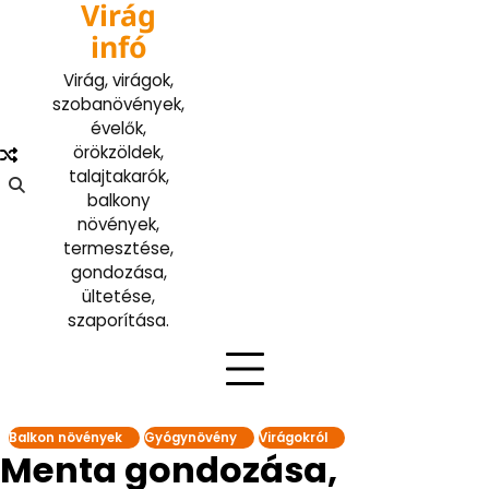
Virág
Skip
to
infó
content
Virág, virágok,
szobanövények,
évelők,
örökzöldek,
talajtakarók,
balkony
növények,
termesztése,
gondozása,
ültetése,
szaporítása.
Balkon növények
Gyógynövény
Virágokról
Menta gondozása,