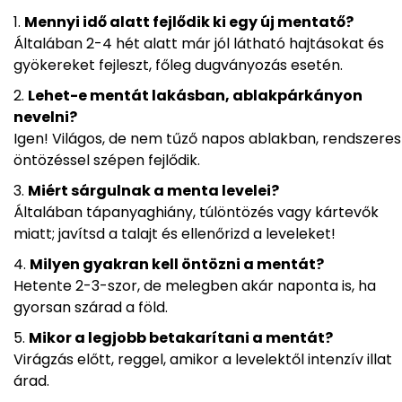
Mennyi idő alatt fejlődik ki egy új mentatő?
Általában 2-4 hét alatt már jól látható hajtásokat és
gyökereket fejleszt, főleg dugványozás esetén.
Lehet-e mentát lakásban, ablakpárkányon
nevelni?
Igen! Világos, de nem tűző napos ablakban, rendszeres
öntözéssel szépen fejlődik.
Miért sárgulnak a menta levelei?
Általában tápanyaghiány, túlöntözés vagy kártevők
miatt; javítsd a talajt és ellenőrizd a leveleket!
Milyen gyakran kell öntözni a mentát?
Hetente 2-3-szor, de melegben akár naponta is, ha
gyorsan szárad a föld.
Mikor a legjobb betakarítani a mentát?
Virágzás előtt, reggel, amikor a levelektől intenzív illat
árad.