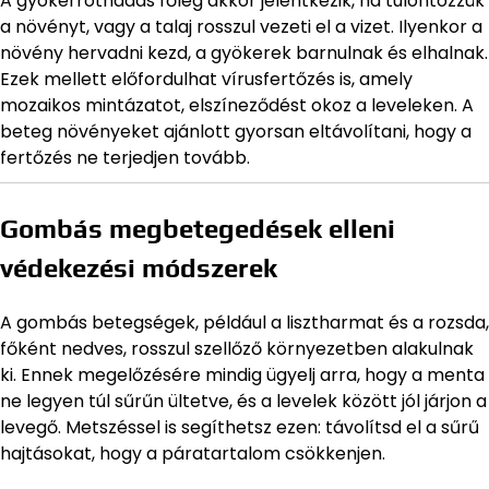
A gyökérrothadás főleg akkor jelentkezik, ha túlöntözzük
a növényt, vagy a talaj rosszul vezeti el a vizet. Ilyenkor a
növény hervadni kezd, a gyökerek barnulnak és elhalnak.
Ezek mellett előfordulhat vírusfertőzés is, amely
mozaikos mintázatot, elszíneződést okoz a leveleken. A
beteg növényeket ajánlott gyorsan eltávolítani, hogy a
fertőzés ne terjedjen tovább.
Gombás megbetegedések elleni
védekezési módszerek
A gombás betegségek, például a lisztharmat és a rozsda,
főként nedves, rosszul szellőző környezetben alakulnak
ki. Ennek megelőzésére mindig ügyelj arra, hogy a menta
ne legyen túl sűrűn ültetve, és a levelek között jól járjon a
levegő. Metszéssel is segíthetsz ezen: távolítsd el a sűrű
hajtásokat, hogy a páratartalom csökkenjen.