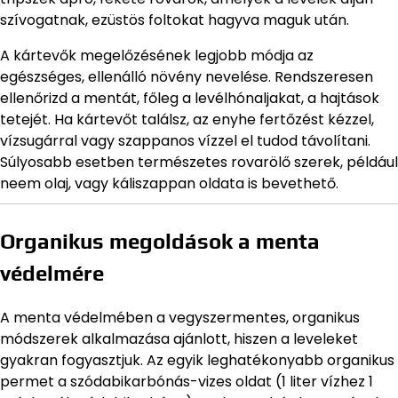
szívogatnak, ezüstös foltokat hagyva maguk után.
A kártevők megelőzésének legjobb módja az
egészséges, ellenálló növény nevelése. Rendszeresen
ellenőrizd a mentát, főleg a levélhónaljakat, a hajtások
tetejét. Ha kártevőt találsz, az enyhe fertőzést kézzel,
vízsugárral vagy szappanos vízzel el tudod távolítani.
Súlyosabb esetben természetes rovarölő szerek, például
neem olaj, vagy káliszappan oldata is bevethető.
Organikus megoldások a menta
védelmére
A menta védelmében a vegyszermentes, organikus
módszerek alkalmazása ajánlott, hiszen a leveleket
gyakran fogyasztjuk. Az egyik leghatékonyabb organikus
permet a szódabikarbónás-vizes oldat (1 liter vízhez 1