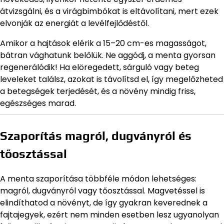
átvizsgálni, és a virágbimbókat is eltávolítani, mert ezek
elvonják az energiát a levélfejlődéstől.
Amikor a hajtások elérik a 15–20 cm-es magasságot,
bátran vághatunk belőlük. Ne aggódj, a menta gyorsan
regenerálódik! Ha elöregedett, sárguló vagy beteg
leveleket találsz, azokat is távolítsd el, így megelőzheted
a betegségek terjedését, és a növény mindig friss,
egészséges marad.
Szaporítás magról, dugványról és
tőosztással
A menta szaporítása többféle módon lehetséges:
magról, dugványról vagy tőosztással. Magvetéssel is
elindíthatod a növényt, de így gyakran keverednek a
fajtajegyek, ezért nem minden esetben lesz ugyanolyan