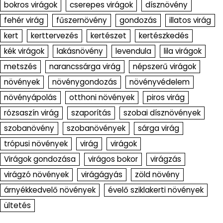
bokros virágok
cserepes virágok
dísznövény
fehér virág
fűszernövény
gondozás
illatos virág
kert
kerttervezés
kertészet
kertészkedés
kék virágok
lakásnövény
levendula
lila virágok
metszés
narancssárga virág
népszerű virágok
növények
növénygondozás
növényvédelem
növényápolás
otthoni növények
piros virág
rózsaszín virág
szaporítás
szobai dísznövények
szobanövény
szobanövények
sárga virág
trópusi növények
virág
virágok
Virágok gondozása
virágos bokor
virágzás
virágzó növények
virágágyás
zöld növény
árnyékkedvelő növények
évelő sziklakerti növények
ültetés