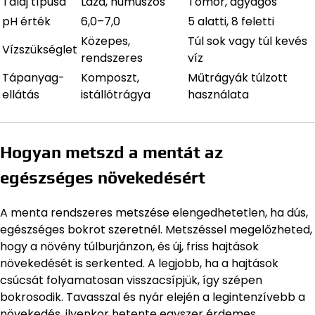
Talaj típusa
Laza, humuszos
Tömör, agyagos
pH érték
6,0–7,0
5 alatti, 8 feletti
Közepes,
Túl sok vagy túl kevés
Vízszükséglet
rendszeres
víz
Tápanyag-
Komposzt,
Műtrágyák túlzott
ellátás
istállótrágya
használata
Hogyan metszd a mentát az
egészséges növekedésért
A menta rendszeres metszése elengedhetetlen, ha dús,
egészséges bokrot szeretnél. Metszéssel megelőzheted,
hogy a növény túlburjánzon, és új, friss hajtások
növekedését is serkented. A legjobb, ha a hajtások
csúcsát folyamatosan visszacsípjük, így szépen
bokrosodik. Tavasszal és nyár elején a legintenzívebb a
növekedés, ilyenkor hetente egyszer érdemes