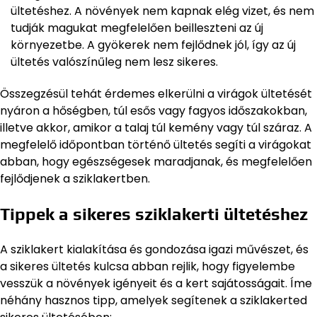
ültetéshez. A növények nem kapnak elég vizet, és nem
tudják magukat megfelelően beilleszteni az új
környezetbe. A gyökerek nem fejlődnek jól, így az új
ültetés valószínűleg nem lesz sikeres.
Összegzésül tehát érdemes elkerülni a virágok ültetését
nyáron a hőségben, túl esős vagy fagyos időszakokban,
illetve akkor, amikor a talaj túl kemény vagy túl száraz. A
megfelelő időpontban történő ültetés segíti a virágokat
abban, hogy egészségesek maradjanak, és megfelelően
fejlődjenek a sziklakertben.
Tippek a sikeres sziklakerti ültetéshez
A sziklakert kialakítása és gondozása igazi művészet, és
a sikeres ültetés kulcsa abban rejlik, hogy figyelembe
vesszük a növények igényeit és a kert sajátosságait. Íme
néhány hasznos tipp, amelyek segítenek a sziklakerted