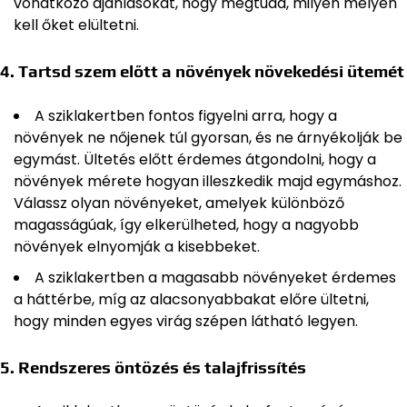
vonatkozó ajánlásokat, hogy megtudd, milyen mélyen
kell őket elültetni.
4.
Tartsd szem előtt a növények növekedési ütemét
A sziklakertben fontos figyelni arra, hogy a
növények ne nőjenek túl gyorsan, és ne árnyékolják be
egymást. Ültetés előtt érdemes átgondolni, hogy a
növények mérete hogyan illeszkedik majd egymáshoz.
Válassz olyan növényeket, amelyek különböző
magasságúak, így elkerülheted, hogy a nagyobb
növények elnyomják a kisebbeket.
A sziklakertben a magasabb növényeket érdemes
a háttérbe, míg az alacsonyabbakat előre ültetni,
hogy minden egyes virág szépen látható legyen.
5.
Rendszeres öntözés és talajfrissítés