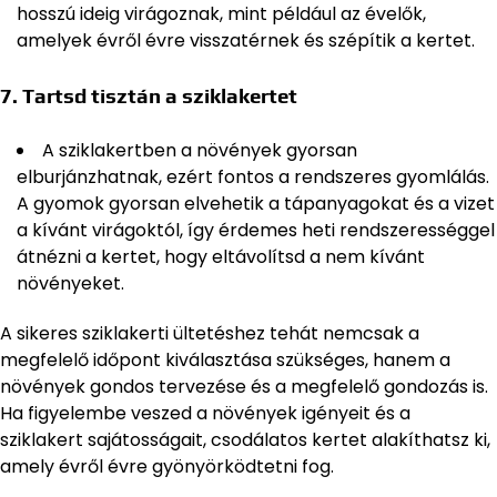
hosszú ideig virágoznak, mint például az évelők,
amelyek évről évre visszatérnek és szépítik a kertet.
7.
Tartsd tisztán a sziklakertet
A sziklakertben a növények gyorsan
elburjánzhatnak, ezért fontos a rendszeres gyomlálás.
A gyomok gyorsan elvehetik a tápanyagokat és a vizet
a kívánt virágoktól, így érdemes heti rendszerességgel
átnézni a kertet, hogy eltávolítsd a nem kívánt
növényeket.
A sikeres sziklakerti ültetéshez tehát nemcsak a
megfelelő időpont kiválasztása szükséges, hanem a
növények gondos tervezése és a megfelelő gondozás is.
Ha figyelembe veszed a növények igényeit és a
sziklakert sajátosságait, csodálatos kertet alakíthatsz ki,
amely évről évre gyönyörködtetni fog.