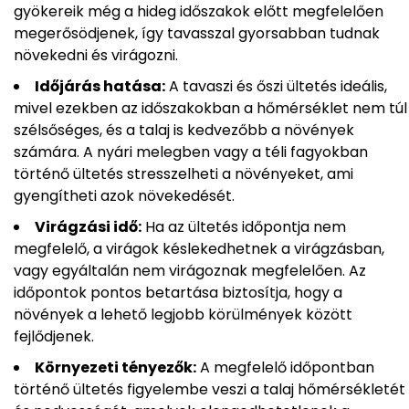
gyökereik még a hideg időszakok előtt megfelelően
megerősödjenek, így tavasszal gyorsabban tudnak
növekedni és virágozni.
Időjárás hatása:
A tavaszi és őszi ültetés ideális,
mivel ezekben az időszakokban a hőmérséklet nem túl
szélsőséges, és a talaj is kedvezőbb a növények
számára. A nyári melegben vagy a téli fagyokban
történő ültetés stresszelheti a növényeket, ami
gyengítheti azok növekedését.
Virágzási idő:
Ha az ültetés időpontja nem
megfelelő, a virágok késlekedhetnek a virágzásban,
vagy egyáltalán nem virágoznak megfelelően. Az
időpontok pontos betartása biztosítja, hogy a
növények a lehető legjobb körülmények között
fejlődjenek.
Környezeti tényezők:
A megfelelő időpontban
történő ültetés figyelembe veszi a talaj hőmérsékletét