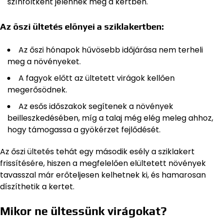
színfoltként jelennek meg a kertben.
Az őszi ültetés előnyei a sziklakertben:
Az őszi hónapok hűvösebb időjárása nem terheli
meg a növényeket.
A fagyok előtt az ültetett virágok kellően
megerősödnek.
Az esős időszakok segítenek a növények
beilleszkedésében, míg a talaj még elég meleg ahhoz,
hogy támogassa a gyökérzet fejlődését.
Az őszi ültetés tehát egy második esély a sziklakert
frissítésére, hiszen a megfelelően elültetett növények
tavasszal már erőteljesen kelhetnek ki, és hamarosan
díszíthetik a kertet.
Mikor ne ültessünk virágokat?