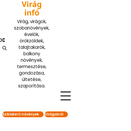
Virág
Skip
to
infó
content
Virág, virágok,
szobanövények,
évelők,
örökzöldek,
talajtakarók,
balkony
növények,
termesztése,
gondozása,
ültetése,
szaporítása.
Sziklakerti növények
Virágokról