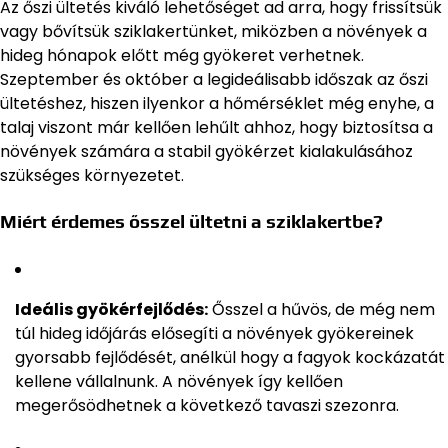
Az őszi ültetés kiváló lehetőséget ad arra, hogy frissítsük
vagy bővítsük sziklakertünket, miközben a növények a
hideg hónapok előtt még gyökeret verhetnek.
Szeptember és október a legideálisabb időszak az őszi
ültetéshez, hiszen ilyenkor a hőmérséklet még enyhe, a
talaj viszont már kellően lehűlt ahhoz, hogy biztosítsa a
növények számára a stabil gyökérzet kialakulásához
szükséges környezetet.
Miért érdemes ősszel ültetni a sziklakertbe?
Ideális gyökérfejlődés:
Ősszel a hűvös, de még nem
túl hideg időjárás elősegíti a növények gyökereinek
gyorsabb fejlődését, anélkül hogy a fagyok kockázatát
kellene vállalnunk. A növények így kellően
megerősödhetnek a következő tavaszi szezonra.