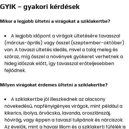
GYIK – gyakori kérdések
Mikor a legjobb ültetni a virágokat a sziklakertbe?
A legjobb időpont a virágok ültetésére tavasszal
(március-április) vagy ősszel (szeptember-október)
van. A tavaszi ültetés ideális, mivel a talaj meleg és
száraz, míg ősszel a növények gyökeret verhetnek a
hideg időszak előtt, így tavasszal erőteljesebben
fejlődnek.
Milyen virágokat érdemes ültetni a sziklakertbe?
A sziklakertbe jól illeszkednek az alacsony
növekedésű, napfényigényes virágok, mint például a
kikerics, ibolya, árvácska, lavanda, oroszlánszáj,
hóvirág, vagy éppen a tavaszi tulipánok és nárciszok.
Az évelők, mint a havasi liliom és a sziklakerti fűfélék is