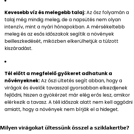
Kevesebb víz és melegebb talaj:
Az ősz folyamán a
talaj még mindig meleg, de a napsütés nem olyan
intenzív, mint a nyári hónapokban. A mérsékeltebb
meleg és az esős időszakok segítik a növények
beilleszkedését, miközben elkerülhetjük a túlzott
kiszáradást.
Tél előtt a megfelelő gyökeret adhatunk a
növényeknek:
Az őszi ültetés segít abban, hogy a
virágok és évelők tavasszal gyorsabban elkezdjenek
fejlődni, hiszen a gyökérzet már elég erős lesz, amikor
elérkezik a tavasz. A téli időszak alatt nem kell aggódni
amiatt, hogy a növények nem bírják el a hideget.
Milyen virágokat ültessünk ősszel a sziklakertbe?