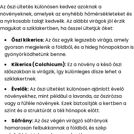
Az őszi ültetés különösen kedvez azoknak a
növényeknek, amelyek az enyhébb hőmérsékleteket és
a nyirkosabb talajt kedvelik. Az alábbi virágok jól érzik
magukat a sziklakertben, ha ősszel ültetjük őket:
Őszi kikerics:
Az ősz egyik legszebb virága, amely
gyorsan megjelenik a földből, és a hideg hónapokban is
gyönyörködhetünk benne.
Kikerics (Colchicum):
Ez a növény a késő őszi
időszakban is virágzik, így különleges dísze lehet a
sziklakertnek.
Évelők:
Az őszi ültetést különösen ajánlott évelő
növényekhez, mint például a lavanda, az őszirózsa
vagy a fűféle növények. Ezek biztosítják a kertben a
színt és a struktúrát a téli hónapok előtt.
Sáfrány:
Az ősz végén virágzó sáfrányok
hamarosan felbukkannak a földből, és szép