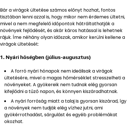
Bár a virágok ültetése számos előnyt hozhat, fontos
tisztában lenni azzal is, hogy mikor nem érdemes ültetni,
mivel a nem megfelelő időpontok hátráltathatják a
növények fejlődését, és akár káros hatással is lehetnek
rájuk. Íme néhány olyan időszak, amikor kerülni kellene a
virágok ültetését:
1.
Nyári hőségben (július-augusztus)
A forró nyári hónapok nem ideálisak a virágok
ültetésére, mivel a magas hőmérséklet stresszelheti a
növényeket. A gyökereik nem tudnak elég gyorsan
kifejlődni a tűző napon, és könnyen kiszáradhatnak.
A nyári forróság miatt a talaj is gyorsan kiszárad, így
a növények nem tudják elég vízhez jutni, ami
gyökérrothadást, sárgulást és egyéb problémákat
okozhat.