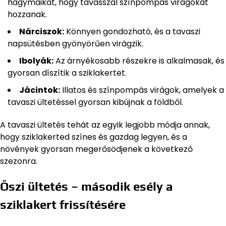
hagymáikat, hogy tavasszal színpompás virágokat
hozzanak.
Nárciszok:
Könnyen gondozható, és a tavaszi
napsütésben gyönyörűen virágzik.
Ibolyák:
Az árnyékosabb részekre is alkalmasak, és
gyorsan díszítik a sziklakertet.
Jácintok:
Illatos és színpompás virágok, amelyek a
tavaszi ültetéssel gyorsan kibújnak a földből.
A tavaszi ültetés tehát az egyik legjobb módja annak,
hogy sziklakerted színes és gazdag legyen, és a
növények gyorsan megerősödjenek a következő
szezonra.
Őszi ültetés – második esély a
sziklakert frissítésére