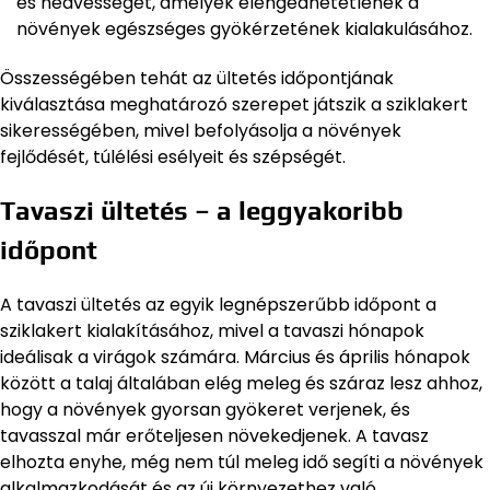
és nedvességét, amelyek elengedhetetlenek a
növények egészséges gyökérzetének kialakulásához.
Összességében tehát az ültetés időpontjának
kiválasztása meghatározó szerepet játszik a sziklakert
sikerességében, mivel befolyásolja a növények
fejlődését, túlélési esélyeit és szépségét.
Tavaszi ültetés – a leggyakoribb
időpont
A tavaszi ültetés az egyik legnépszerűbb időpont a
sziklakert kialakításához, mivel a tavaszi hónapok
ideálisak a virágok számára. Március és április hónapok
között a talaj általában elég meleg és száraz lesz ahhoz,
hogy a növények gyorsan gyökeret verjenek, és
tavasszal már erőteljesen növekedjenek. A tavasz
elhozta enyhe, még nem túl meleg idő segíti a növények
alkalmazkodását és az új környezethez való