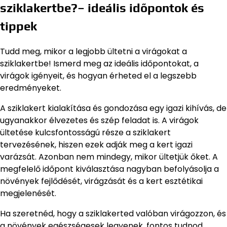
sziklakertbe?– ideális időpontok és
tippek
Tudd meg, mikor a legjobb ültetni a virágokat a
sziklakertbe! Ismerd meg az ideális időpontokat, a
virágok igényeit, és hogyan érheted el a legszebb
eredményeket.
A sziklakert kialakítása és gondozása egy igazi kihívás, de
ugyanakkor élvezetes és szép feladat is. A virágok
ültetése kulcsfontosságú része a sziklakert
tervezésének, hiszen ezek adják meg a kert igazi
varázsát. Azonban nem mindegy, mikor ültetjük őket. A
megfelelő időpont kiválasztása nagyban befolyásolja a
növények fejlődését, virágzását és a kert esztétikai
megjelenését.
Ha szeretnéd, hogy a sziklakerted valóban virágozzon, és
a növények egészségesek legyenek, fontos tudnod,