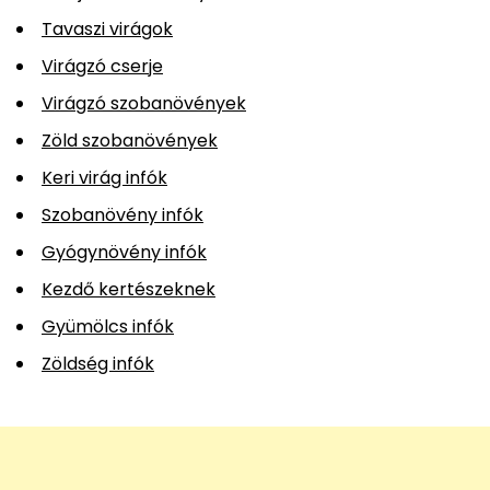
Tavaszi virágok
Virágzó cserje
Virágzó szobanövények
Zöld szobanövények
Keri virág infók
Szobanövény infók
Gyógynövény infók
Kezdő kertészeknek
Gyümölcs infók
Zöldség infók