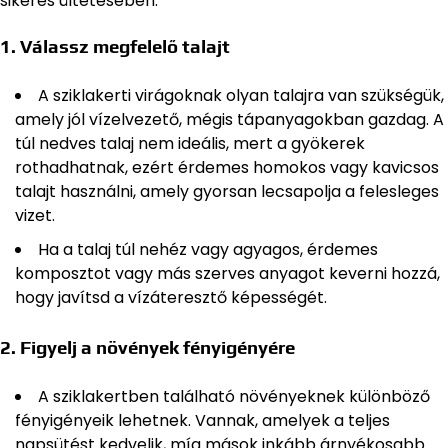
sikeres ültetésében:
1.
Válassz megfelelő talajt
A sziklakerti virágoknak olyan talajra van szükségük,
amely jól vízelvezető, mégis tápanyagokban gazdag. A
túl nedves talaj nem ideális, mert a gyökerek
rothadhatnak, ezért érdemes homokos vagy kavicsos
talajt használni, amely gyorsan lecsapolja a felesleges
vizet.
Ha a talaj túl nehéz vagy agyagos, érdemes
komposztot vagy más szerves anyagot keverni hozzá,
hogy javítsd a vízáteresztő képességét.
2.
Figyelj a növények fényigényére
A sziklakertben található növényeknek különböző
fényigényeik lehetnek. Vannak, amelyek a teljes
napsütést kedvelik, míg mások inkább árnyékosabb