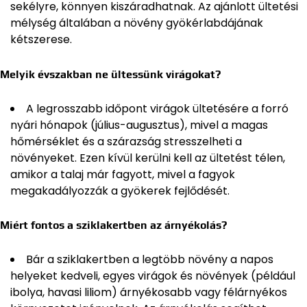
sekélyre, könnyen kiszáradhatnak. Az ajánlott ültetési
mélység általában a növény gyökérlabdájának
kétszerese.
Melyik évszakban ne ültessünk virágokat?
A legrosszabb időpont virágok ültetésére a forró
nyári hónapok (július-augusztus), mivel a magas
hőmérséklet és a szárazság stresszelheti a
növényeket. Ezen kívül kerülni kell az ültetést télen,
amikor a talaj már fagyott, mivel a fagyok
megakadályozzák a gyökerek fejlődését.
Miért fontos a sziklakertben az árnyékolás?
Bár a sziklakertben a legtöbb növény a napos
helyeket kedveli, egyes virágok és növények (például
ibolya, havasi liliom) árnyékosabb vagy félárnyékos