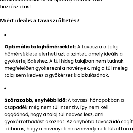
hozzászokást.
Miért ideális a tavaszi ültetés?
Optimális talajhőmérséklet:
A tavaszra a talaj
hőmérséklete elérheti azt a szintet, amely ideális a
gyökérfejlődéshez. A túl hideg talajban nem tudnak
megfelelően gyökerezni a növények, míg a túl meleg
talaj sem kedvez a gyökérzet kialakulásának.
Szárazabb, enyhébb idő:
A tavaszi hónapokban a
csapadék még nem túl intenzív, így nem kell
aggódnod, hogy a talaj túl nedves lesz, ami
gyökérrothadást okozhat. Az enyhébb tavaszi idő segít
abban is, hogy a növények ne szenvedjenek túlzottan a