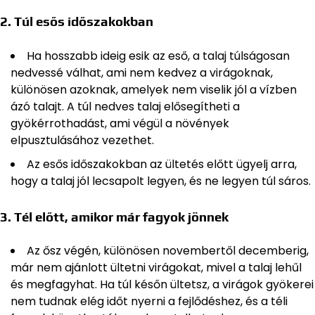
2.
Túl esős időszakokban
Ha hosszabb ideig esik az eső, a talaj túlságosan
nedvessé válhat, ami nem kedvez a virágoknak,
különösen azoknak, amelyek nem viselik jól a vízben
ázó talajt. A túl nedves talaj elősegítheti a
gyökérrothadást, ami végül a növények
elpusztulásához vezethet.
Az esős időszakokban az ültetés előtt ügyelj arra,
hogy a talaj jól lecsapolt legyen, és ne legyen túl sáros.
3.
Tél előtt, amikor már fagyok jönnek
Az ősz végén, különösen novembertől decemberig,
már nem ajánlott ültetni virágokat, mivel a talaj lehűl
és megfagyhat. Ha túl későn ültetsz, a virágok gyökerei
nem tudnak elég időt nyerni a fejlődéshez, és a téli