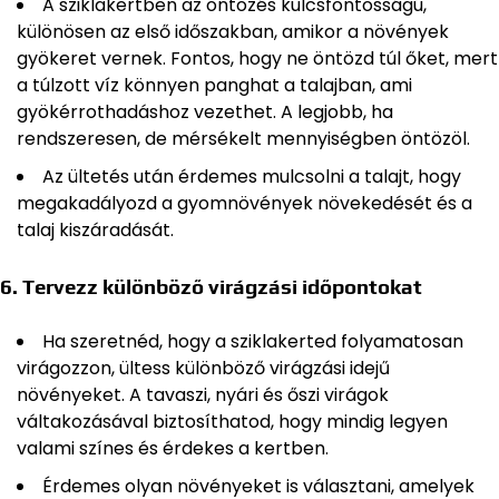
A sziklakertben az öntözés kulcsfontosságú,
különösen az első időszakban, amikor a növények
gyökeret vernek. Fontos, hogy ne öntözd túl őket, mert
a túlzott víz könnyen panghat a talajban, ami
gyökérrothadáshoz vezethet. A legjobb, ha
rendszeresen, de mérsékelt mennyiségben öntözöl.
Az ültetés után érdemes mulcsolni a talajt, hogy
megakadályozd a gyomnövények növekedését és a
talaj kiszáradását.
6.
Tervezz különböző virágzási időpontokat
Ha szeretnéd, hogy a sziklakerted folyamatosan
virágozzon, ültess különböző virágzási idejű
növényeket. A tavaszi, nyári és őszi virágok
váltakozásával biztosíthatod, hogy mindig legyen
valami színes és érdekes a kertben.
Érdemes olyan növényeket is választani, amelyek