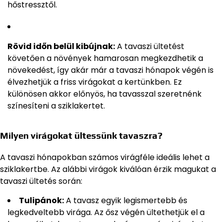
hőstressztől.
Rövid időn belül kibújnak:
A tavaszi ültetést
követően a növények hamarosan megkezdhetik a
növekedést, így akár már a tavaszi hónapok végén is
élvezhetjük a friss virágokat a kertünkben. Ez
különösen akkor előnyös, ha tavasszal szeretnénk
színesíteni a sziklakertet.
Milyen virágokat ültessünk tavaszra?
A tavaszi hónapokban számos virágféle ideális lehet a
sziklakertbe. Az alábbi virágok kiválóan érzik magukat a
tavaszi ültetés során:
Tulipánok:
A tavasz egyik legismertebb és
legkedveltebb virága. Az ősz végén ültethetjük el a