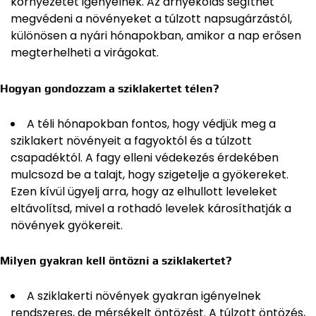
környezetet igényelnek. Az árnyékolás segíthet
megvédeni a növényeket a túlzott napsugárzástól,
különösen a nyári hónapokban, amikor a nap erősen
megterhelheti a virágokat.
Hogyan gondozzam a sziklakertet télen?
A téli hónapokban fontos, hogy védjük meg a
sziklakert növényeit a fagyoktól és a túlzott
csapadéktól. A fagy elleni védekezés érdekében
mulcsozd be a talajt, hogy szigetelje a gyökereket.
Ezen kívül ügyelj arra, hogy az elhullott leveleket
eltávolítsd, mivel a rothadó levelek károsíthatják a
növények gyökereit.
Milyen gyakran kell öntözni a sziklakertet?
A sziklakerti növények gyakran igényelnek
rendszeres, de mérsékelt öntözést. A túlzott öntözés,