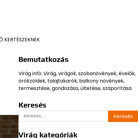
Ő KERTÉSZEKNEK
Bemutatkozás
Virág infó: Virág, virágok, szobanövények, évelők,
örökzöldek, talajtakarók, balkony növények,
termesztése, gondozása, ültetése, szaporítása.
Keresés
Keresés:
Virág kategóriák