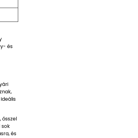
y
ny- és
yári
znak,
Ideális
, ősszel
 sok
sra, és