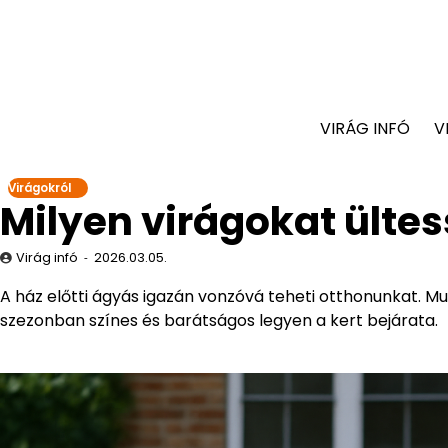
VIRÁG INFÓ
V
Virágokról
Milyen virágokat ültes
Virág infó
2026.03.05.
A ház előtti ágyás igazán vonzóvá teheti otthonunkat. Mu
szezonban színes és barátságos legyen a kert bejárata.