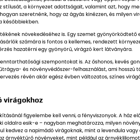
 stílusát, a környezet adottságait, valamint azt, hogy me
, hogyan szeretnénk, hogy az ágyás kinézzen, és milyen vi
 a későbbiekben.
 értékének növekedéséhez is. Egy szemet gyönyörködtető 
vásárlók számára is fontos a kellemes, rendezett környeze
rzés hazatérni egy gyönyörű, virágzó kert látványára.
fenntarthatósági szempontokat is. Az őshonos, kevés go
műtrágya- és növényvédőszer-felhasználást, ami hosszú 
rvezés révén akár egész évben változatos, színes virág
ő virágokhoz
tásánál figyelembe kell venni, a fényviszonyok. A ház elő
zaki oldalra esik-e – nagyban meghatározza, milyen növén
dául kedvez a napimádó virágoknak, mint a levendula vagy
az árnyéktűrő növényeket, mint például az árnyékliliomot