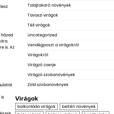
Talajtakaró növények
lesz
Tavaszi virágok
Téli virágok
a házad
Uncategorized
ára.
Vendégposzt a virágokról
e is. Az
Virágokról
Virágzó cserje
Virágzó szobanövények
Zöld szobanövények
gulatát
 is
Virágok
balkonláda virágok
beltéri növények
részek