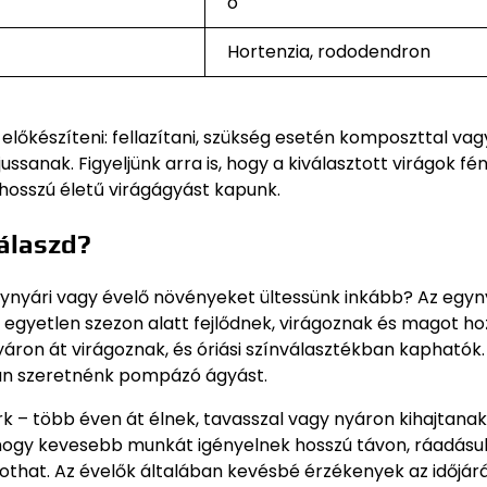
ó
Hortenzia, rododendron
előkészíteni: fellazítani, szükség esetén komposzttal vag
ussanak. Figyeljünk arra is, hogy a kiválasztott virágok fé
 hosszú életű virágágyást kapunk.
válaszd?
gynyári vagy évelő növényeket ültessünk inkább? Az egyn
– egyetlen szezon alatt fejlődnek, virágoznak és magot ho
áron át virágoznak, és óriási színválasztékban kaphatók. 
ban szeretnénk pompázó ágyást.
ark – több éven át élnek, tavasszal vagy nyáron kihajtanak
hogy kevesebb munkát igényelnek hosszú távon, ráadásul
kothat. Az évelők általában kevésbé érzékenyek az időjárá