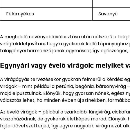
Félárnyékos
Savanyú
A megfelelő növények kiválasztása után célszerű a talajt 
virágfölddel javítani, hogy a gyökerek kellő tápanyaghoz j
talajigényei harmonizáljanak egymással, így egészséges,
Egynyári vagy évelő virágok: melyiket 
A virágágyás tervezésekor gyakran felmerül a kérdés: e
virágok – mint például a petúnia, begónia, bársonyvirág 
majd elpusztulnak. Előnyük, hogy gyorsan nőnek, egész ny
választás lehet, ha minden évben új színekben, formák
Az évelő virágok – például a szarkaláb, lángvirág, cickaf
visszahúzódnak, de gyökerük életképes marad. Előnyük, 
fajta idővel szétterjed, így egyre nagyobb virágmezőt al