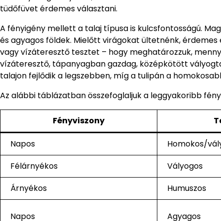
tüdőfüvet érdemes választani.
A fényigény mellett a talaj típusa is kulcsfontosságú. M
és agyagos földek. Mielőtt virágokat ültetnénk, érdemes e
vagy vízáteresztő tesztet – hogy meghatározzuk, mennyire
vízáteresztő, tápanyagban gazdag, középkötött vályogtala
talajon fejlődik a legszebben, míg a tulipán a homokosabb,
Az alábbi táblázatban összefoglaljuk a leggyakoribb fény- 
Fényviszony
T
Napos
Homokos/vál
Félárnyékos
Vályogos
Árnyékos
Humuszos
Napos
Agyagos