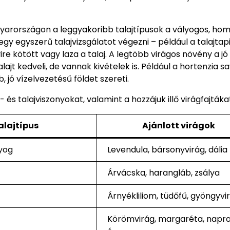
agyarországon a leggyakoribb talajtípusok a vályogos, ho
gy egyszerű talajvizsgálatot végezni – például a talajtap
 kötött vagy laza a talaj. A legtöbb virágos növény a jó
jt kedveli, de vannak kivételek is. Például a hortenzia s
 jó vízelvezetésű földet szereti.
és talajviszonyokat, valamint a hozzájuk illő virágfajtáka
alajtípus
Ajánlott virágok
yog
Levendula, bársonyvirág, dália
Árvácska, harangláb, zsálya
Árnyékliliom, tüdőfű, gyöngyvi
Körömvirág, margaréta, napr