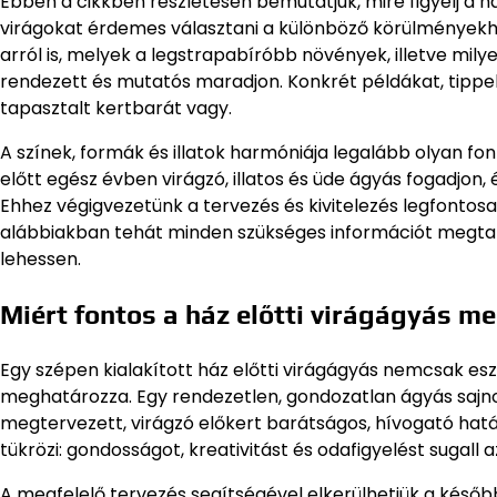
Ebben a cikkben részletesen bemutatjuk, mire figyelj a h
virágokat érdemes választani a különböző körülményekh
arról is, melyek a legstrapabíróbb növények, illetve mil
rendezett és mutatós maradjon. Konkrét példákat, tippek
tapasztalt kertbarát vagy.
A színek, formák és illatok harmóniája legalább olyan f
előtt egész évben virágzó, illatos és üde ágyás fogadjo
Ehhez végigvezetünk a tervezés és kivitelezés legfontosa
alábbiakban tehát minden szükséges információt megtal
lehessen.
Miért fontos a ház előtti virágágyás m
Egy szépen kialakított ház előtti virágágyás nemcsak e
meghatározza. Egy rendezetlen, gondozatlan ágyás sajn
megtervezett, virágzó előkert barátságos, hívogató hatás
tükrözi: gondosságot, kreativitást és odafigyelést sugall 
A megfelelő tervezés segítségével elkerülhetjük a későb