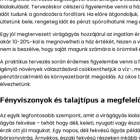
kialakulását. Tervezéskor célszerű figyelembe venni a ház
időt tudunk a gondozásra fordítani. Ha előre átgondoljuk
ültetünk bele, rengeteg időt és pénzt spórolhatunk meg
Egy jól megtervezett virágágyás hozzájárul az ingatlan
akár 10-20%-kal is megnövelheti a ház értékét, hiszen a 
nem is beszélve, hogy saját magunk számára is örömteli é
A praktikus tervezés során érdemes figyelembe venni a 
igénylő növények választásával csökkenthetjük a víz-, 
pénztárcakímélő és környezetbarát megoldás. Az okos te
élvezhetünk.
Fényviszonyok és talajtípus a megfelel
Az egyik legfontosabb szempont, amit a virágágyás kialakí
ágyás fekvése – tehát hogy déli, keleti, nyugati vagy és
érzik ott jól magukat. Egy napos, déli fekvésű ágyás pél
bársonyvirág. Árnyékos, északi fekvésű részeken inkább 