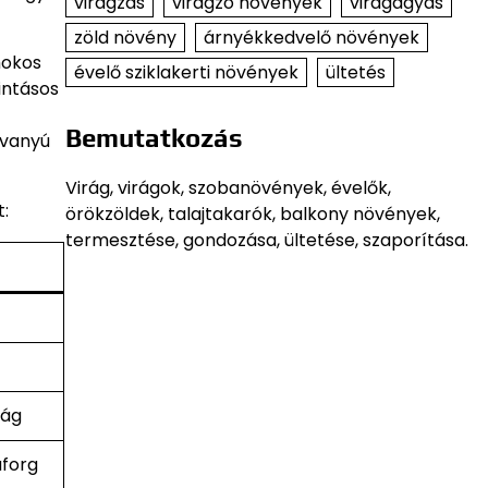
virágzás
virágzó növények
virágágyás
zöld növény
árnyékkedvelő növények
mokos
évelő sziklakerti növények
ültetés
intásos
Bemutatkozás
avanyú
Virág, virágok, szobanövények, évelők,
t:
örökzöldek, talajtakarók, balkony növények,
termesztése, gondozása, ültetése, szaporítása.
rág
aforg