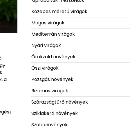
Kipróbáltuk-Teszteltük
Közepes méretű virágok
Magas virágok
Mediterrán virágok
Nyári virágok
Örökzöld növények
ő
Egy
Őszi virágok
s
, a
Pozsgás növények
Rizómás virágok
Szárazságtűrő növények
egész
Sziklakerti növények
Szobanövények