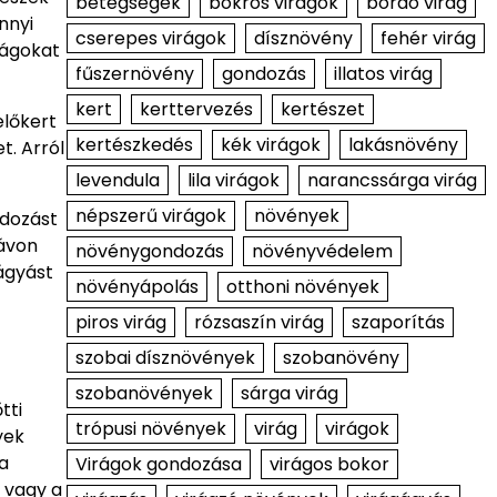
betegségek
bokros virágok
bordó virág
nnyi
cserepes virágok
dísznövény
fehér virág
rágokat
fűszernövény
gondozás
illatos virág
kert
kerttervezés
kertészet
előkert
kertészkedés
kék virágok
lakásnövény
t. Arról
levendula
lila virágok
narancssárga virág
népszerű virágok
növények
ndozást
távon
növénygondozás
növényvédelem
ágyást
növényápolás
otthoni növények
piros virág
rózsaszín virág
szaporítás
szobai dísznövények
szobanövény
szobanövények
sárga virág
tti
trópusi növények
virág
virágok
yek
 a
Virágok gondozása
virágos bokor
 vagy a