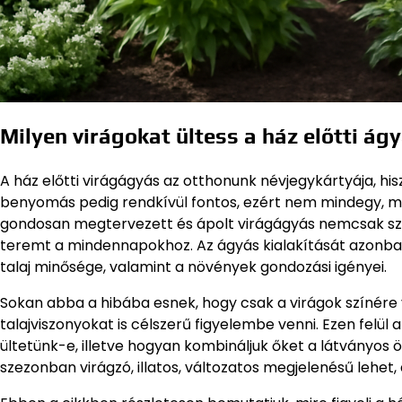
Milyen virágokat ültess a ház előtti ág
A ház előtti virágágyás az otthonunk névjegykártyája, his
benyomás pedig rendkívül fontos, ezért nem mindegy, mi
gondosan megtervezett és ápolt virágágyás nemcsak sze
teremt a mindennapokhoz. Az ágyás kialakítását azonban 
talaj minősége, valamint a növények gondozási igényei.
Sokan abba a hibába esnek, hogy csak a virágok színére
talajviszonyokat is célszerű figyelembe venni. Ezen felül
ültetünk-e, illetve hogyan kombináljuk őket a látványos 
szezonban virágzó, illatos, változatos megjelenésű lehe