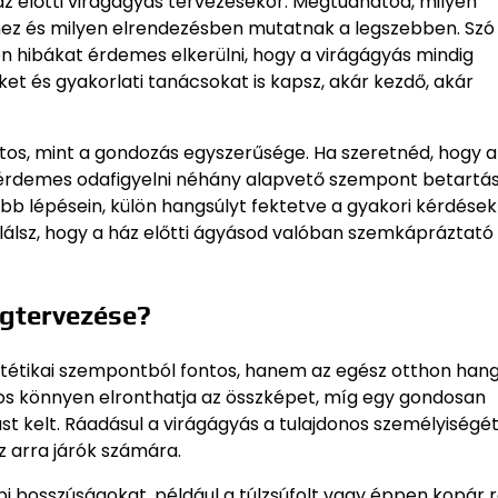
áz előtti virágágyás tervezésekor. Megtudhatod, milyen
ez és milyen elrendezésben mutatnak a legszebben. Szó 
yen hibákat érdemes elkerülni, hogy a virágágyás mindig
et és gyakorlati tanácsokat is kapsz, akár kezdő, akár
ontos, mint a gondozás egyszerűsége. Ha szeretnéd, hogy 
n, érdemes odafigyelni néhány alapvető szempont betartás
bb lépésein, külön hangsúlyt fektetve a gyakori kérdésekr
álsz, hogy a ház előtti ágyásod valóban szemkápráztató
egtervezése?
sztétikai szempontból fontos, hanem az egész otthon han
os könnyen elronthatja az összképet, míg egy gondosan
t kelt. Ráadásul a virágágyás a tulajdonos személyiségét
az arra járók számára.
bi bosszúságokat, például a túlzsúfolt vagy éppen kopár 