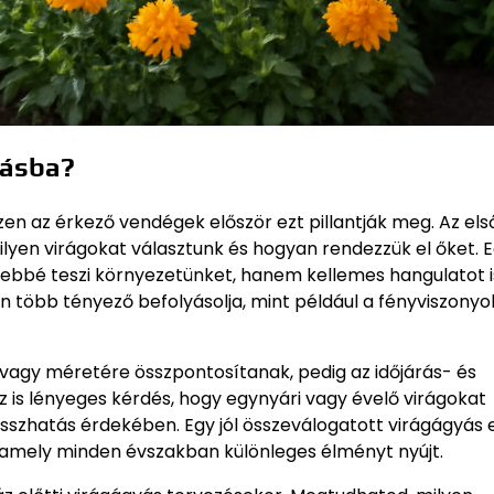
yásba?
zen az érkező vendégek először ezt pillantják meg. Az els
lyen virágokat választunk és hogyan rendezzük el őket. 
bbé teszi környezetünket, hanem kellemes hangulatot i
több tényező befolyásolja, mint például a fényviszonyok
 vagy méretére összpontosítanak, pedig az időjárás- és
 az is lényeges kérdés, hogy egynyári vagy évelő virágokat
összhatás érdekében. Egy jól összeválogatott virágágyás 
t, amely minden évszakban különleges élményt nyújt.