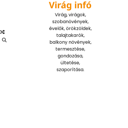
Virág infó
Skip
to
Virág, virágok,
content
szobanövények,
évelők, örökzöldek,
talajtakarók,
balkony növények,
termesztése,
gondozása,
ültetése,
szaporítása.