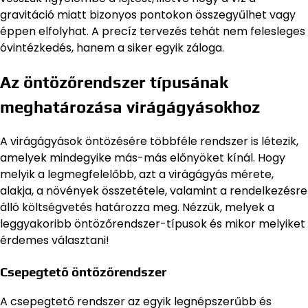
gravitáció miatt bizonyos pontokon összegyűlhet vagy
éppen elfolyhat. A precíz tervezés tehát nem felesleges
óvintézkedés, hanem a siker egyik záloga.
Az öntözőrendszer típusának
meghatározása virágágyásokhoz
A virágágyások öntözésére többféle rendszer is létezik,
amelyek mindegyike más-más előnyöket kínál. Hogy
melyik a legmegfelelőbb, azt a virágágyás mérete,
alakja, a növények összetétele, valamint a rendelkezésre
álló költségvetés határozza meg. Nézzük, melyek a
leggyakoribb öntözőrendszer-típusok és mikor melyiket
érdemes választani!
Csepegtető öntözőrendszer
A csepegtető rendszer az egyik legnépszerűbb és