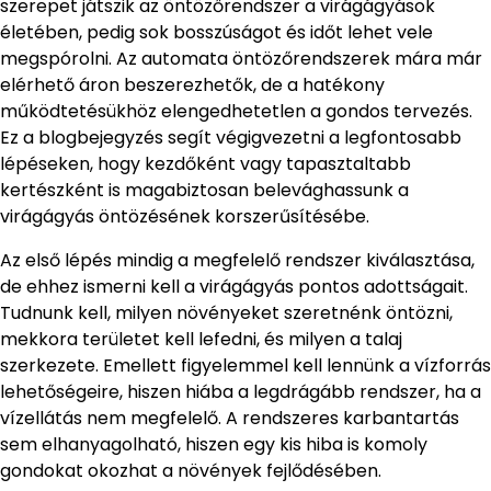
szerepet játszik az öntözőrendszer a virágágyások
életében, pedig sok bosszúságot és időt lehet vele
megspórolni. Az automata öntözőrendszerek mára már
elérhető áron beszerezhetők, de a hatékony
működtetésükhöz elengedhetetlen a gondos tervezés.
Ez a blogbejegyzés segít végigvezetni a legfontosabb
lépéseken, hogy kezdőként vagy tapasztaltabb
kertészként is magabiztosan belevághassunk a
virágágyás öntözésének korszerűsítésébe.
Az első lépés mindig a megfelelő rendszer kiválasztása,
de ehhez ismerni kell a virágágyás pontos adottságait.
Tudnunk kell, milyen növényeket szeretnénk öntözni,
mekkora területet kell lefedni, és milyen a talaj
szerkezete. Emellett figyelemmel kell lennünk a vízforrás
lehetőségeire, hiszen hiába a legdrágább rendszer, ha a
vízellátás nem megfelelő. A rendszeres karbantartás
sem elhanyagolható, hiszen egy kis hiba is komoly
gondokat okozhat a növények fejlődésében.