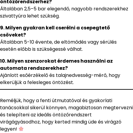
öntözőrendszerhez?
Általában 2,5–5 bar elegendő, nagyobb rendszerekhez
szivattyúra lehet szükség.
9. Milyen gyakran kell cserélni a csepegtető
csöveket?
Általában 5-10 évente, de eltömődés vagy sérülés
esetén előbb is szükségessé válhat.
10. Milyen szenzorokat érdemes használni az
automata rendszerekhez?
Ajánlott esőérzékelő és talajnedvesség-mérő, hogy
elkerüljük a felesleges öntözést.
Reméljük, hogy a fenti útmutatóval és gyakorlati
tanácsokkal sikerül könnyen, magabiztosan megtervezni
és telepíteni az ideális öntözőrendszert
virágágyásodhoz, hogy kerted mindig üde és virágzó
legyen!