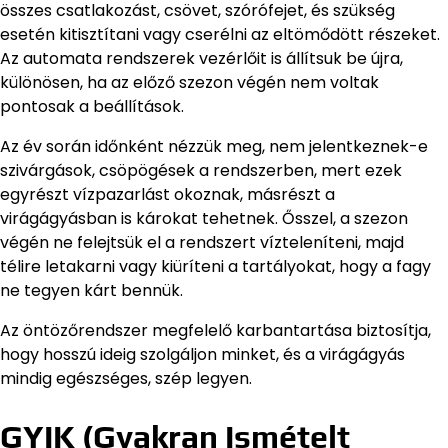
összes csatlakozást, csövet, szórófejet, és szükség
esetén kitisztítani vagy cserélni az eltömődött részeket.
Az automata rendszerek vezérlőit is állítsuk be újra,
különösen, ha az előző szezon végén nem voltak
pontosak a beállítások.
Az év során időnként nézzük meg, nem jelentkeznek-e
szivárgások, csöpögések a rendszerben, mert ezek
egyrészt vízpazarlást okoznak, másrészt a
virágágyásban is károkat tehetnek. Ősszel, a szezon
végén ne felejtsük el a rendszert vízteleníteni, majd
télire letakarni vagy kiüríteni a tartályokat, hogy a fagy
ne tegyen kárt bennük.
Az öntözőrendszer megfelelő karbantartása biztosítja,
hogy hosszú ideig szolgáljon minket, és a virágágyás
mindig egészséges, szép legyen.
GYIK (Gyakran Ismételt