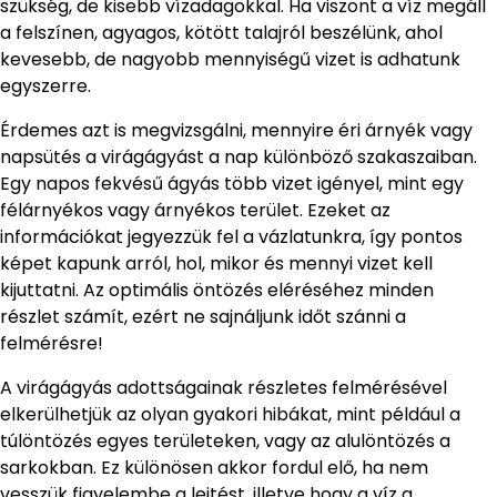
szükség, de kisebb vízadagokkal. Ha viszont a víz megáll
a felszínen, agyagos, kötött talajról beszélünk, ahol
kevesebb, de nagyobb mennyiségű vizet is adhatunk
egyszerre.
Érdemes azt is megvizsgálni, mennyire éri árnyék vagy
napsütés a virágágyást a nap különböző szakaszaiban.
Egy napos fekvésű ágyás több vizet igényel, mint egy
félárnyékos vagy árnyékos terület. Ezeket az
információkat jegyezzük fel a vázlatunkra, így pontos
képet kapunk arról, hol, mikor és mennyi vizet kell
kijuttatni. Az optimális öntözés eléréséhez minden
részlet számít, ezért ne sajnáljunk időt szánni a
felmérésre!
A virágágyás adottságainak részletes felmérésével
elkerülhetjük az olyan gyakori hibákat, mint például a
túlöntözés egyes területeken, vagy az alulöntözés a
sarkokban. Ez különösen akkor fordul elő, ha nem
vesszük figyelembe a lejtést, illetve hogy a víz a