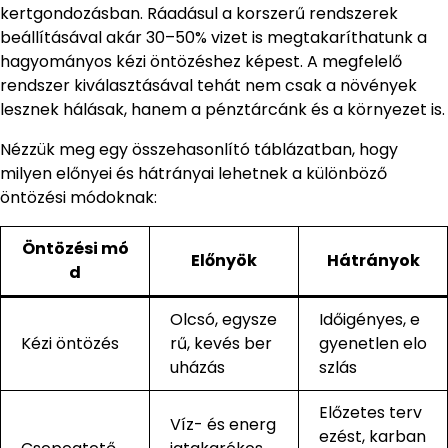
kertgondozásban. Ráadásul a korszerű rendszerek
beállításával akár 30–50% vizet is megtakaríthatunk a
hagyományos kézi öntözéshez képest. A megfelelő
rendszer kiválasztásával tehát nem csak a növények
lesznek hálásak, hanem a pénztárcánk és a környezet is.
Nézzük meg egy összehasonlító táblázatban, hogy
milyen előnyei és hátrányai lehetnek a különböző
öntözési módoknak:
Öntözési mó
Előnyök
Hátrányok
d
Olcsó, egysze
Időigényes, e
Kézi öntözés
rű, kevés ber
gyenetlen elo
uházás
szlás
Előzetes terv
Víz- és energ
ezést, karban