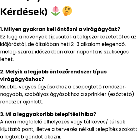
Kérdések)
1. Milyen gyakran kell öntözni a virágágyást?
Ez függ a növények típusától, a talaj szerkezetétől és az
időjárástól, de általában heti 2-3 alkalom elegendő,
meleg, száraz időszakban akár naponta is szükséges
lehet.
2. Melyik a legjobb öntözőrendszer típus
virágágyáshoz?
Kisebb, vegyes ágyásokhoz a csepegtető rendszer,
nagyobb, szabályos ágyásokhoz a sprinkler (esőztető)
rendszer ajánlott.
3. Mi a leggyakoribb telepítési hiba?
A nem megfelelő elhelyezés vagy túl kevés/ túl sok
kijuttató pont, illetve a tervezés nélküli telepítés szokott
a legtöbb gondot okozni.