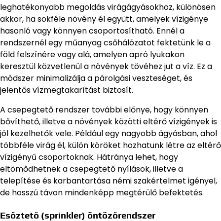
leghatékonyabb megoldás virágágyásokhoz, különösen
akkor, ha sokféle növény él együtt, amelyek vízigénye
hasonló vagy könnyen csoportosítható. Ennél a
rendszernél egy műanyag csőhálózatot fektetünk le a
föld felszínére vagy alá, amelyen apró lyukakon
keresztül közvetlenül a növények tövéhez jut a víz. Ez a
módszer minimalizálja a párolgási veszteséget, és
jelentős vízmegtakarítást biztosít.
A csepegtető rendszer további előnye, hogy könnyen
bővíthető, illetve a növények közötti eltérő vízigények is
jól kezelhetők vele. Például egy nagyobb ágyásban, ahol
többféle virág él, külön köröket hozhatunk létre az eltérő
vízigényű csoportoknak. Hátránya lehet, hogy
eltömődhetnek a csepegtető nyílások, illetve a
telepítése és karbantartása némi szakértelmet igényel,
de hosszú távon mindenképp megtérülő befektetés.
Esőztető (sprinkler) öntözőrendszer