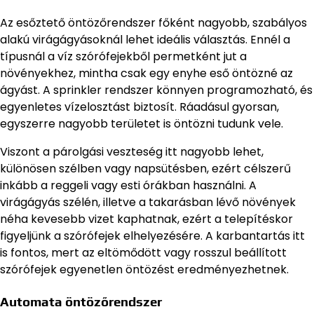
Az esőztető öntözőrendszer főként nagyobb, szabályos
alakú virágágyásoknál lehet ideális választás. Ennél a
típusnál a víz szórófejekből permetként jut a
növényekhez, mintha csak egy enyhe eső öntözné az
ágyást. A sprinkler rendszer könnyen programozható, és
egyenletes vízelosztást biztosít. Ráadásul gyorsan,
egyszerre nagyobb területet is öntözni tudunk vele.
Viszont a párolgási veszteség itt nagyobb lehet,
különösen szélben vagy napsütésben, ezért célszerű
inkább a reggeli vagy esti órákban használni. A
virágágyás szélén, illetve a takarásban lévő növények
néha kevesebb vizet kaphatnak, ezért a telepítéskor
figyeljünk a szórófejek elhelyezésére. A karbantartás itt
is fontos, mert az eltömődött vagy rosszul beállított
szórófejek egyenetlen öntözést eredményezhetnek.
Automata öntözőrendszer