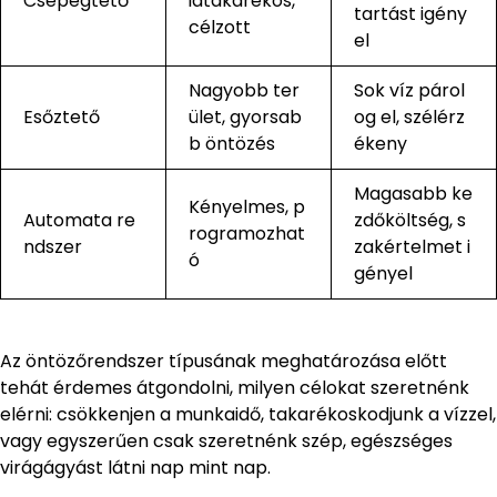
Csepegtető
iatakarékos,
tartást igény
célzott
el
Nagyobb ter
Sok víz párol
Esőztető
ület, gyorsab
og el, szélérz
b öntözés
ékeny
Magasabb ke
Kényelmes, p
Automata re
zdőköltség, s
rogramozhat
ndszer
zakértelmet i
ó
gényel
Az öntözőrendszer típusának meghatározása előtt
tehát érdemes átgondolni, milyen célokat szeretnénk
elérni: csökkenjen a munkaidő, takarékoskodjunk a vízzel,
vagy egyszerűen csak szeretnénk szép, egészséges
virágágyást látni nap mint nap.