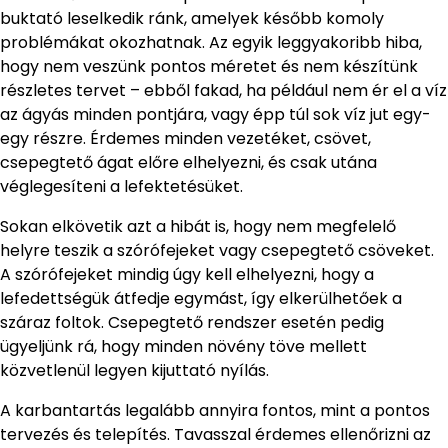
buktató leselkedik ránk, amelyek később komoly
problémákat okozhatnak. Az egyik leggyakoribb hiba,
hogy nem veszünk pontos méretet és nem készítünk
részletes tervet – ebből fakad, ha például nem ér el a víz
az ágyás minden pontjára, vagy épp túl sok víz jut egy-
egy részre. Érdemes minden vezetéket, csövet,
csepegtető ágat előre elhelyezni, és csak utána
véglegesíteni a lefektetésüket.
Sokan elkövetik azt a hibát is, hogy nem megfelelő
helyre teszik a szórófejeket vagy csepegtető csöveket.
A szórófejeket mindig úgy kell elhelyezni, hogy a
lefedettségük átfedje egymást, így elkerülhetőek a
száraz foltok. Csepegtető rendszer esetén pedig
ügyeljünk rá, hogy minden növény töve mellett
közvetlenül legyen kijuttató nyílás.
A karbantartás legalább annyira fontos, mint a pontos
tervezés és telepítés. Tavasszal érdemes ellenőrizni az