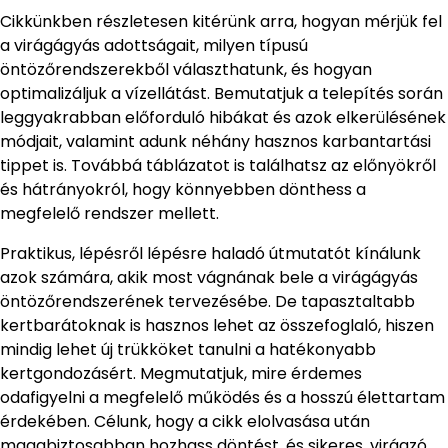
Cikkünkben részletesen kitérünk arra, hogyan mérjük fel
a virágágyás adottságait, milyen típusú
öntözőrendszerekből választhatunk, és hogyan
optimalizáljuk a vízellátást. Bemutatjuk a telepítés során
leggyakrabban előforduló hibákat és azok elkerülésének
módjait, valamint adunk néhány hasznos karbantartási
tippet is. Továbbá táblázatot is találhatsz az előnyökről
és hátrányokról, hogy könnyebben dönthess a
megfelelő rendszer mellett.
Praktikus, lépésről lépésre haladó útmutatót kínálunk
azok számára, akik most vágnának bele a virágágyás
öntözőrendszerének tervezésébe. De tapasztaltabb
kertbarátoknak is hasznos lehet az összefoglaló, hiszen
mindig lehet új trükköket tanulni a hatékonyabb
kertgondozásért. Megmutatjuk, mire érdemes
odafigyelni a megfelelő működés és a hosszú élettartam
érdekében. Célunk, hogy a cikk elolvasása után
magabiztosabban hozhass döntést, és sikeres, virágzó