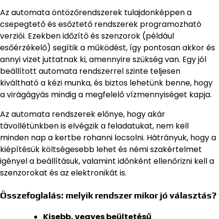
Az automata öntözőrendszerek tulajdonképpen a
csepegtető és esőztető rendszerek programozható
verziói. Ezekben időzítő és szenzorok (például
esőérzékelő) segítik a működést, így pontosan akkor és
annyi vizet juttatnak ki, amennyire szükség van. Egy jól
beállított automata rendszerrel szinte teljesen
kiváltható a kézi munka, és biztos lehetünk benne, hogy
a virágágyás mindig a megfelelő vízmennyiséget kapja.
Az automata rendszerek előnye, hogy akár
távollétünkben is elvégzik a feladatukat, nem kell
minden nap a kertbe rohanni locsolni. Hátrányuk, hogy a
kiépítésük költségesebb lehet és némi szakértelmet
igényel a beállításuk, valamint időnként ellenőrizni kell a
szenzorokat és az elektronikát is.
Összefoglalás: melyik rendszer mikor jó választás?
Kisebb, vegyes beültetésű