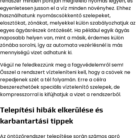
rendszer minden pontján megfelelő nyomás legyen, és
egyenletesen jusson el a víz minden növényhez. Ehhez
használhatunk nyomáscsökkentő szelepeket,
elosztókat, zónákat, melyekkel külön szabályozhatjuk az
egyes ágyásrészek öntözését. Ha például egyik ágyás
naposabb helyen van, mint a másik, érdemes külön
zónába sorolni, így az automata vezérlésnél is más
mennyiségű vizet adhatunk ki.
Végül ne feledkezzünk meg a fagyvédelemről sem!
Ősszel a rendszert vízteleníteni kell, hogy a csövek ne
repedjenek szét a tél folyamán. Erre a célra
beszerezhetőek speciális víztelenítő szelepek, de
kompresszorral is kifújhatjuk a vizet a rendszerből.
Telepítési hibák elkerülése és
karbantartási tippek
Az öntözőrendszer telepítése során számos apró