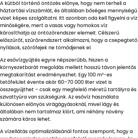
A kútból történő öntözés előnye, hogy nem terheli a
háztartási vízszámlát, és általában bőséges mennyiségű
vizet képes szolgáltatni. Itt azonban oda kell figyelni a víz
minőségére, mert a vasas vagy homokos víz
károsíthatja az öntözőrendszer elemeit. Célszerű
előszűrőt, szűrőrendszert alkalmazni, hogy a csepegtető
nyílások, szórófejek ne tömődjenek el.
Az esővízgyűjtés egyre népszerűbb, hiszen a
környezetbarát megoldás mellett hosszú távon jelentős
megtakarítást eredményezhet. Egy 100 m²-es
tetőfelület évente akár 60–70 000 liter vizet is
összegyűjthet – csak egy megfelelő méretű tartályra és
szivattyúra van szükségünk. Az esővíz használata
különösen előnyös virágágyásoknál, mivel lágy és
általában nem tartalmaz klórt, ami néhány növény
számára káros lehet.
A vízellátás optimalizálásánál fontos szempont, hogy a