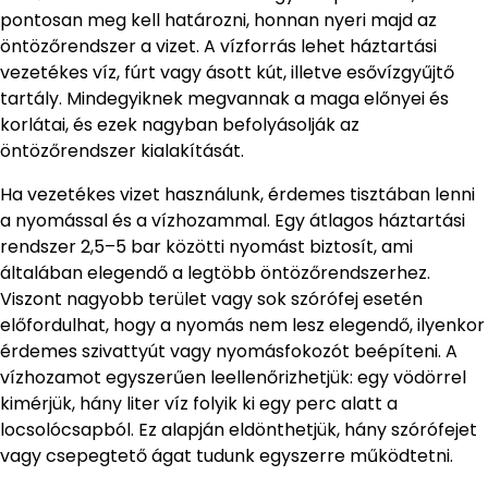
pontosan meg kell határozni, honnan nyeri majd az
öntözőrendszer a vizet. A vízforrás lehet háztartási
vezetékes víz, fúrt vagy ásott kút, illetve esővízgyűjtő
tartály. Mindegyiknek megvannak a maga előnyei és
korlátai, és ezek nagyban befolyásolják az
öntözőrendszer kialakítását.
Ha vezetékes vizet használunk, érdemes tisztában lenni
a nyomással és a vízhozammal. Egy átlagos háztartási
rendszer 2,5–5 bar közötti nyomást biztosít, ami
általában elegendő a legtöbb öntözőrendszerhez.
Viszont nagyobb terület vagy sok szórófej esetén
előfordulhat, hogy a nyomás nem lesz elegendő, ilyenkor
érdemes szivattyút vagy nyomásfokozót beépíteni. A
vízhozamot egyszerűen leellenőrizhetjük: egy vödörrel
kimérjük, hány liter víz folyik ki egy perc alatt a
locsolócsapból. Ez alapján eldönthetjük, hány szórófejet
vagy csepegtető ágat tudunk egyszerre működtetni.