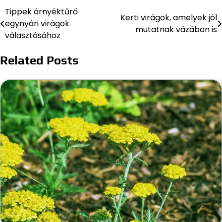
Tippek árnyéktűrő
Bejegyzés
Kerti virágok, amelyek jól
egynyári virágok
mutatnak vázában is
navigáció
választásához
Related Posts