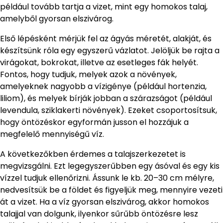
például tovább tartja a vizet, mint egy homokos talaj,
amelyből gyorsan elszivárog.
Első lépésként mérjük fel az ágyás méretét, alakját, és
készítsünk róla egy egyszerű vázlatot. Jelöljük be rajta a
virágokat, bokrokat, illetve az esetleges fák helyét.
Fontos, hogy tudjuk, melyek azok a növények,
amelyeknek nagyobb a vízigénye (például hortenzia,
liliom), és melyek bírják jobban a szárazságot (például
levendula, sziklakerti növények). Ezeket csoportosítsuk,
hogy öntözéskor egyformán jusson el hozzájuk a
megfelelő mennyiségű víz.
A következőkben érdemes a talajszerkezetet is
megvizsgálni. Ezt legegyszerűbben egy ásóval és egy kis
vízzel tudjuk ellenőrizni. Ássunk le kb. 20–30 cm mélyre,
nedvesítsük be a földet és figyeljük meg, mennyire vezeti
át a vizet. Ha a víz gyorsan elszivárog, akkor homokos
talajjal van dolgunk, ilyenkor sűrűbb öntözésre lesz