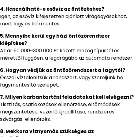
4. Használható-e esővíz az öntözéshez?
Igen, az esővíz kifejezetten ajánlott virágágyásokhoz,
mert lágy és klórmentes.
5. Mennyibe kerül egy házi öntözőrendszer
kiépítése?
Az ár 50 000–300 000 Ft között mozog típustól és
mérettől függően, a legdrágább az automata rendszer.
6. Hogyan védjük az öntözőrendszert a fagytól?
Ősszel víztelenítsük a rendszert, vagy szereljünk be
fagymentesítő szelepet.
7. Milyen karbantartási feladatokat kell elvégezni?
Tisztítás, csatlakozások ellenőrzése, eltömődések
megszüntetése, vezérlő újraállítása, rendszeres
szivárgás-ellenőrzés.
8. Mekkora víznyomás szükséges az