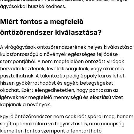
ágyásokkal büszkélkedhess.
Miért fontos a megfelelő
öntözőrendszer kiválasztása?
A virágágyások öntözőrendszerének helyes kiválasztása
kulcsfontosságú a növények egészséges fejlődése
szempontjából. A nem megfelelően öntözött virágok
hervadni kezdenek, leveleik sárgulnak, vagy akár el is
pusztulhatnak. A túlöntözés pedig éppoly káros lehet,
hiszen gyökérrothadást és egyéb betegségeket
okozhat. Ezért elengedhetetlen, hogy pontosan az
igényeknek megfelelő mennyiségű és eloszlású vizet
kapjanak a növények.
Egy jó öntözőrendszer nem csak időt spórol meg, hanem
segít optimalizálni a vízfogyasztást is, ami manapság
kiemelten fontos szempont a fenntartható