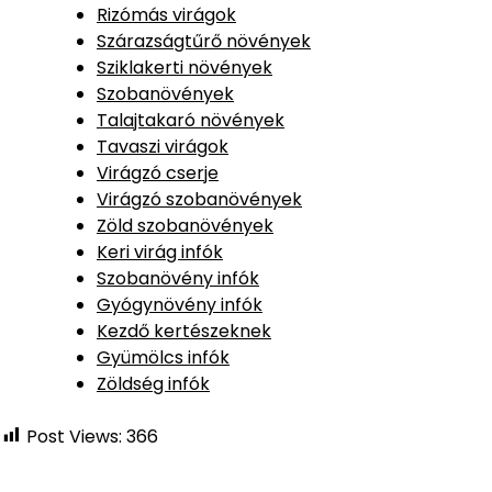
Rizómás virágok
Szárazságtűrő növények
Sziklakerti növények
Szobanövények
Talajtakaró növények
Tavaszi virágok
Virágzó cserje
Virágzó szobanövények
Zöld szobanövények
Keri virág infók
Szobanövény infók
Gyógynövény infók
Kezdő kertészeknek
Gyümölcs infók
Zöldség infók
Post Views:
366