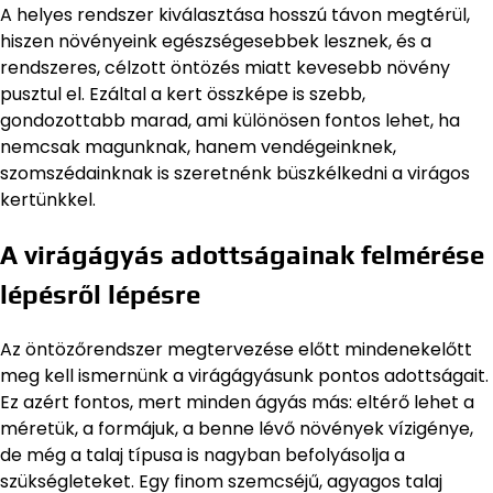
A helyes rendszer kiválasztása hosszú távon megtérül,
hiszen növényeink egészségesebbek lesznek, és a
rendszeres, célzott öntözés miatt kevesebb növény
pusztul el. Ezáltal a kert összképe is szebb,
gondozottabb marad, ami különösen fontos lehet, ha
nemcsak magunknak, hanem vendégeinknek,
szomszédainknak is szeretnénk büszkélkedni a virágos
kertünkkel.
A virágágyás adottságainak felmérése
lépésről lépésre
Az öntözőrendszer megtervezése előtt mindenekelőtt
meg kell ismernünk a virágágyásunk pontos adottságait.
Ez azért fontos, mert minden ágyás más: eltérő lehet a
méretük, a formájuk, a benne lévő növények vízigénye,
de még a talaj típusa is nagyban befolyásolja a
szükségleteket. Egy finom szemcséjű, agyagos talaj