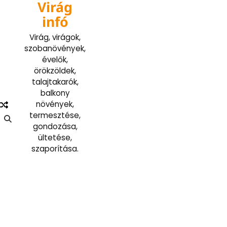
Virág
Skip
to
infó
content
Virág, virágok,
szobanövények,
évelők,
örökzöldek,
talajtakarók,
balkony
növények,
termesztése,
gondozása,
ültetése,
szaporítása.