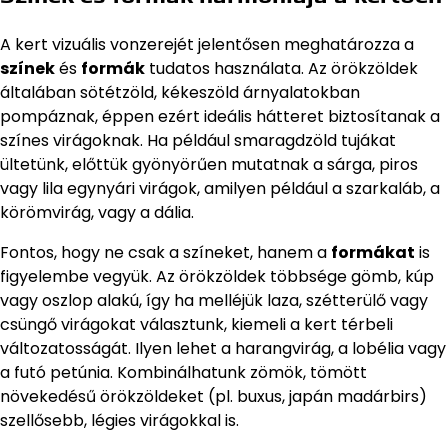
A kert vizuális vonzerejét jelentősen meghatározza a
színek
és
formák
tudatos használata. Az örökzöldek
általában sötétzöld, kékeszöld árnyalatokban
pompáznak, éppen ezért ideális hátteret biztosítanak a
színes virágoknak. Ha például smaragdzöld tujákat
ültetünk, előttük gyönyörűen mutatnak a sárga, piros
vagy lila egynyári virágok, amilyen például a szarkaláb, a
körömvirág, vagy a dália.
Fontos, hogy ne csak a színeket, hanem a
formákat
is
figyelembe vegyük. Az örökzöldek többsége gömb, kúp
vagy oszlop alakú, így ha melléjük laza, szétterülő vagy
csüngő virágokat választunk, kiemeli a kert térbeli
változatosságát. Ilyen lehet a harangvirág, a lobélia vagy
a futó petúnia. Kombinálhatunk zömök, tömött
növekedésű örökzöldeket (pl. buxus, japán madárbirs)
szellősebb, légies virágokkal is.