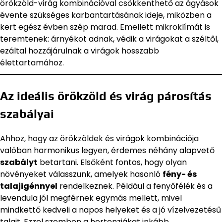
örökzöld-virág kombinációval csökkenthető az ágyások
évente szükséges karbantartásának ideje, miközben a
kert egész évben szép marad. Emellett mikroklímát is
teremtenek: árnyékot adnak, védik a virágokat a széltől,
ezáltal hozzájárulnak a virágok hosszabb
élettartamához.
Az ideális örökzöld és virág párosítás
szabályai
Ahhoz, hogy az örökzöldek és virágok kombinációja
valóban harmonikus legyen, érdemes néhány alapvető
szabályt
betartani. Elsőként fontos, hogy olyan
növényeket válasszunk, amelyek hasonló
fény- és
talajigénnyel
rendelkeznek. Például a fenyőfélék és a
levendula jól megférnek egymás mellett, mivel
mindkettő kedveli a napos helyeket és a jó vízelvezetésű
talajt. Ezzel szemben a hortenziákat inkább