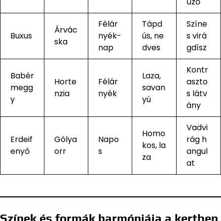
űző
Félár
Tápd
Színe
Árvác
Buxus
nyék-
ús, ne
s virá
ska
nap
dves
gdísz
Kontr
Babér
Laza,
Horte
Félár
aszto
megg
savan
nzia
nyék
s látv
y
yú
ány
Vadvi
Homo
Erdeif
Gólya
Napo
rág h
kos, la
enyő
orr
s
angul
za
at
Színek és formák harmóniája a kertben