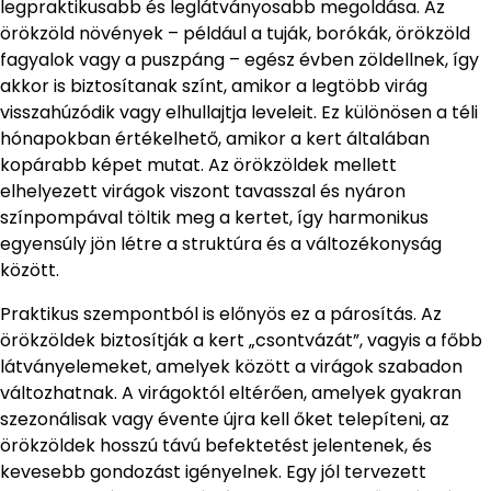
legpraktikusabb és leglátványosabb megoldása. Az
örökzöld növények – például a tuják, borókák, örökzöld
fagyalok vagy a puszpáng – egész évben zöldellnek, így
akkor is biztosítanak színt, amikor a legtöbb virág
visszahúzódik vagy elhullajtja leveleit. Ez különösen a téli
hónapokban értékelhető, amikor a kert általában
kopárabb képet mutat. Az örökzöldek mellett
elhelyezett virágok viszont tavasszal és nyáron
színpompával töltik meg a kertet, így harmonikus
egyensúly jön létre a struktúra és a változékonyság
között.
Praktikus szempontból is előnyös ez a párosítás. Az
örökzöldek biztosítják a kert „csontvázát”, vagyis a főbb
látványelemeket, amelyek között a virágok szabadon
változhatnak. A virágoktól eltérően, amelyek gyakran
szezonálisak vagy évente újra kell őket telepíteni, az
örökzöldek hosszú távú befektetést jelentenek, és
kevesebb gondozást igényelnek. Egy jól tervezett