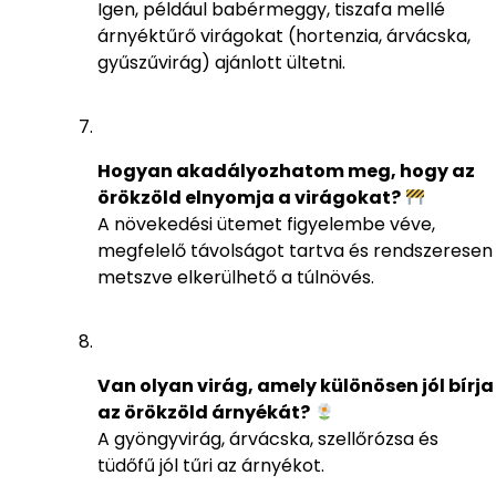
Igen, például babérmeggy, tiszafa mellé
árnyéktűrő virágokat (hortenzia, árvácska,
gyűszűvirág) ajánlott ültetni.
Hogyan akadályozhatom meg, hogy az
örökzöld elnyomja a virágokat?
A növekedési ütemet figyelembe véve,
megfelelő távolságot tartva és rendszeresen
metszve elkerülhető a túlnövés.
Van olyan virág, amely különösen jól bírja
az örökzöld árnyékát?
A gyöngyvirág, árvácska, szellőrózsa és
tüdőfű jól tűri az árnyékot.