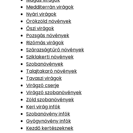
Medditerrán virágok
Nyári virágok
Örökzöld növények
Őszi virágok
Pozsgás növények
Rizómás virágok
Szárazságtűrő növények
Sziklakerti növények
Szobanövények
Talajtakaró növények
Tavaszi virágok
Virágzó cserje
Virágzó szobanövények
Zöld szobanövények
Keri virág infók
Szobanövény infók
Gyógynövény infók
Kezdő kertészeknek