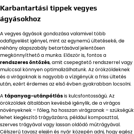
Karbantartási tippek vegyes
ágyásokhoz
A vegyes ágyások gondozása valamivel több
odafigyelést igényel, mint az egynemű ültetéseké, de
néhány alapszabály betartásával jelentősen
megkönnyíthető a munka. Először is, fontos a
rendszeres öntözés
, amit csepegtető rendszerrel vagy
mulccsal könnyen optimalizálhatunk. Az örökzöldeknek
és a virágoknak is nagyobb a vízigényük a friss ültetés
után, ezért érdemes az első évben gyakrabban locsolni.
A
tápanyag-utánpótlás
is kulcsfontosságú. Az
örökzöldek általában kevésbé igénylik, de a virágos
növényeknek – főleg, ha hosszan virágzanak – szükségük
lehet kiegészítő trágyázásra, például komposzttal,
szerves trágyával vagy lassan oldódó műtrágyával.
Célszerű tavasz elején és nyár közepén adni, hogy egész