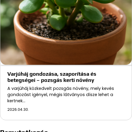
Varjúháj gondozása, szaporítása és
betegségei – pozsgás kerti növény
A varjúháj közkedvelt pozsgás növény, mely kevés
gondozást igényel, mégis látványos dísze lehet a
kertnek…
2026.04.30.