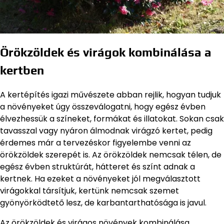
Örökzöldek és virágok kombinálása a
kertben
A kertépítés igazi művészete abban rejlik, hogyan tudjuk
a növényeket úgy összeválogatni, hogy egész évben
élvezhessük a színeket, formákat és illatokat. Sokan csak
tavasszal vagy nyáron álmodnak virágzó kertet, pedig
érdemes már a tervezéskor figyelembe venni az
örökzöldek szerepét is. Az örökzöldek nemcsak télen, de
egész évben struktúrát, hátteret és színt adnak a
kertnek. Ha ezeket a növényeket jól megválasztott
virágokkal társítjuk, kertünk nemcsak szemet
gyönyörködtető lesz, de karbantarthatósága is javul.
Az örökzöldek és virágos növények kombinálása