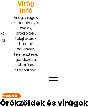
Virág
Skip
to
infó
content
Virág, virágok,
szobanövények,
évelők,
örökzöldek,
talajtakarók,
balkony
növények,
termesztése,
gondozása,
ültetése,
szaporítása.
Virágokról
Örökzöldek és virágok