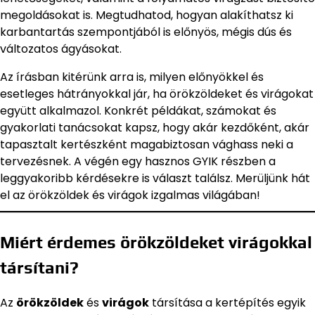
megoldásokat is. Megtudhatod, hogyan alakíthatsz ki
karbantartás szempontjából is előnyös, mégis dús és
változatos ágyásokat.
Az írásban kitérünk arra is, milyen előnyökkel és
esetleges hátrányokkal jár, ha örökzöldeket és virágokat
együtt alkalmazol. Konkrét példákat, számokat és
gyakorlati tanácsokat kapsz, hogy akár kezdőként, akár
tapasztalt kertészként magabiztosan vághass neki a
tervezésnek. A végén egy hasznos GYIK részben a
leggyakoribb kérdésekre is választ találsz. Merüljünk hát
el az örökzöldek és virágok izgalmas világában!
Miért érdemes örökzöldeket virágokkal
társítani?
Az
örökzöldek
és
virágok
társítása a kertépítés egyik