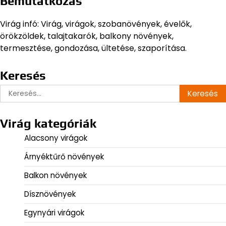
Bemutatkozás
Virág infó: Virág, virágok, szobanövények, évelők,
örökzöldek, talajtakarók, balkony növények,
termesztése, gondozása, ültetése, szaporítása.
Keresés
Keresés:
Virág kategóriák
Alacsony virágok
Árnyéktűrő növények
Balkon növények
Dísznövények
Egynyári virágok