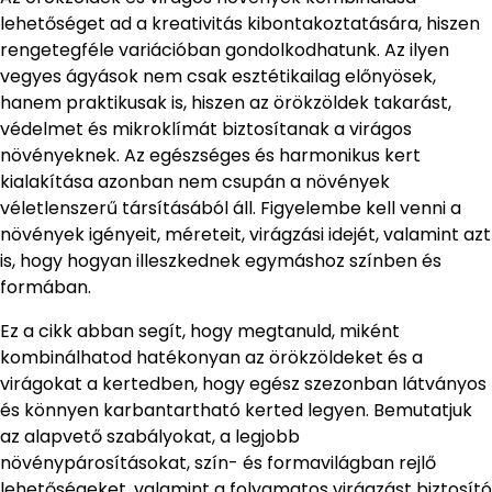
lehetőséget ad a kreativitás kibontakoztatására, hiszen
rengetegféle variációban gondolkodhatunk. Az ilyen
vegyes ágyások nem csak esztétikailag előnyösek,
hanem praktikusak is, hiszen az örökzöldek takarást,
védelmet és mikroklímát biztosítanak a virágos
növényeknek. Az egészséges és harmonikus kert
kialakítása azonban nem csupán a növények
véletlenszerű társításából áll. Figyelembe kell venni a
növények igényeit, méreteit, virágzási idejét, valamint azt
is, hogy hogyan illeszkednek egymáshoz színben és
formában.
Ez a cikk abban segít, hogy megtanuld, miként
kombinálhatod hatékonyan az örökzöldeket és a
virágokat a kertedben, hogy egész szezonban látványos
és könnyen karbantartható kerted legyen. Bemutatjuk
az alapvető szabályokat, a legjobb
növénypárosításokat, szín- és formavilágban rejlő
lehetőségeket, valamint a folyamatos virágzást biztosító