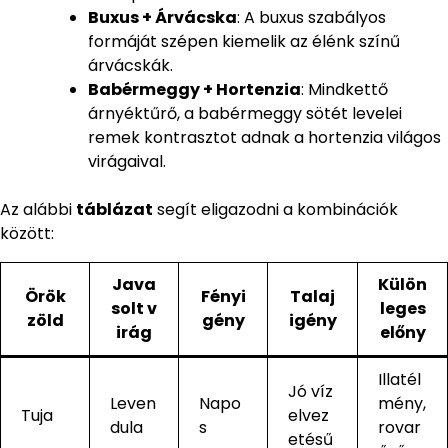
Buxus + Árvácska
: A buxus szabályos
formáját szépen kiemelik az élénk színű
árvácskák.
Babérmeggy + Hortenzia
: Mindkettő
árnyéktűrő, a babérmeggy sötét levelei
remek kontrasztot adnak a hortenzia világos
virágaival.
Az alábbi
táblázat
segít eligazodni a kombinációk
között:
Java
Külön
Örök
Fényi
Talaj
solt v
leges
zöld
gény
igény
irág
előny
Illatél
Jó víz
Leven
Napo
mény,
Tuja
elvez
dula
s
rovar
etésű