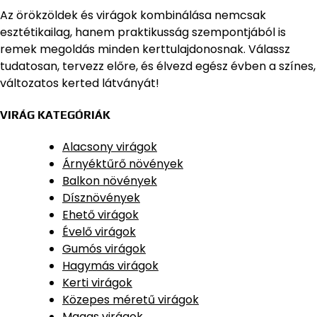
Az örökzöldek és virágok kombinálása nemcsak
esztétikailag, hanem praktikusság szempontjából is
remek megoldás minden kerttulajdonosnak. Válassz
tudatosan, tervezz előre, és élvezd egész évben a színes,
változatos kerted látványát!
VIRÁG KATEGÓRIÁK
Alacsony virágok
Árnyéktűrő növények
Balkon növények
Dísznövények
Ehető virágok
Évelő virágok
Gumós virágok
Hagymás virágok
Kerti virágok
Közepes méretű virágok
Magas virágok