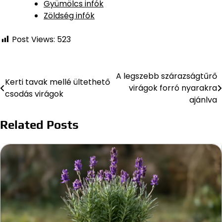
Gyümölcs infók
Zöldség infók
Post Views:
523
A legszebb szárazságtűrő
Bejegyzés
Kerti tavak mellé ültethető
virágok forró nyarakra
csodás virágok
navigáció
ajánlva
Related Posts