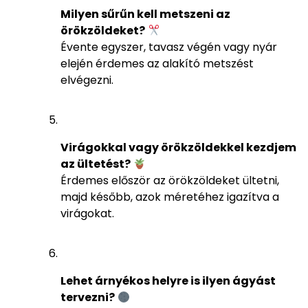
Milyen sűrűn kell metszeni az
örökzöldeket?
Évente egyszer, tavasz végén vagy nyár
elején érdemes az alakító metszést
elvégezni.
Virágokkal vagy örökzöldekkel kezdjem
az ültetést?
Érdemes először az örökzöldeket ültetni,
majd később, azok méretéhez igazítva a
virágokat.
Lehet árnyékos helyre is ilyen ágyást
tervezni?