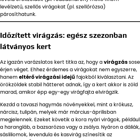
levélzetű, szellős virágokat (pl. szellőrózsa)
párosíthatunk.
Időzített virágzás: egész szezonban
látványos kert
Az igazán varázslatos kert titka az, hogy a
virágzás
sose
érjen véget. Ehhez érdemes a virágokat nem egyszerre,
hanem
eltérő virágzási idejű
fajokból kiválasztani. Az
örökzöldek stabil hátteret adnak, így a kert akkor is zöld
marad, amikor épp egy-egy virágfajta elvirágzik.
Kezdd a tavaszi hagymás növényekkel, mint a krókusz,
nárcisz, tulipán, melyek már március-áprilisban
megjelennek. Ezeket követik a kora nyári virágok, például
a harangláb, a bazsarózsa vagy a zsálya. Nyáron a dáliák,
sásliliomok, levendula és kasvirág színesítik az