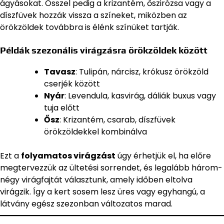
ágyásokat. Ősszel pedig a krizantém, őszirózsa vagy a
díszfüvek hozzák vissza a színeket, miközben az
örökzöldek továbbra is élénk színüket tartják.
Példák szezonális virágzásra örökzöldek között
Tavasz
: Tulipán, nárcisz, krókusz örökzöld
cserjék között
Nyár
: Levendula, kasvirág, dáliák buxus vagy
tuja előtt
Ősz
: Krizantém, csarab, díszfüvek
örökzöldekkel kombinálva
Ezt a
folyamatos virágzást
úgy érhetjük el, ha előre
megtervezzük az ültetési sorrendet, és legalább három-
négy virágfajtát választunk, amely időben eltolva
virágzik. Így a kert sosem lesz üres vagy egyhangú, a
látvány egész szezonban változatos marad.