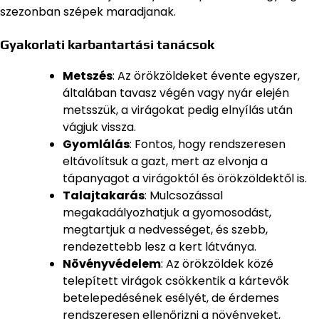
szezonban szépek maradjanak.
Gyakorlati karbantartási tanácsok
Metszés
: Az örökzöldeket évente egyszer,
általában tavasz végén vagy nyár elején
metsszük, a virágokat pedig elnyílás után
vágjuk vissza.
Gyomlálás
: Fontos, hogy rendszeresen
eltávolítsuk a gazt, mert az elvonja a
tápanyagot a virágoktól és örökzöldektől is.
Talajtakarás
: Mulcsozással
megakadályozhatjuk a gyomosodást,
megtartjuk a nedvességet, és szebb,
rendezettebb lesz a kert látványa.
Növényvédelem
: Az örökzöldek közé
telepített virágok csökkentik a kártevők
betelepedésének esélyét, de érdemes
rendszeresen ellenőrizni a növényeket,