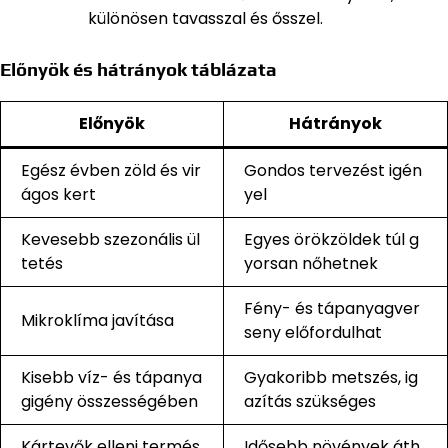
különösen tavasszal és ősszel.
Előnyök és hátrányok táblázata
Előnyök
Hátrányok
Egész évben zöld és vir
Gondos tervezést igén
ágos kert
yel
Kevesebb szezonális ül
Egyes örökzöldek túl g
tetés
yorsan nőhetnek
Fény- és tápanyagver
Mikroklíma javítása
seny előfordulhat
Kisebb víz- és tápanya
Gyakoribb metszés, ig
gigény összességében
azítás szükséges
Kártevők elleni termés
Idősebb növények áth