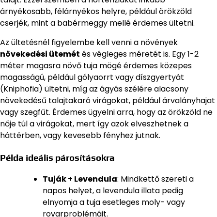
árnyékosabb, félárnyékos helyre, például örökzöld
cserjék, mint a babérmeggy mellé érdemes ültetni.
Az ültetésnél figyelembe kell venni a növények
növekedési ütemét
és végleges méretét is. Egy 1-2
méter magasra növő tuja mögé érdemes közepes
magasságú, például gólyaorrt vagy díszgyertyát
(Kniphofia) ültetni, míg az ágyás szélére alacsony
növekedésű talajtakaró virágokat, például árvalányhajat
vagy szegfűt. Érdemes ügyelni arra, hogy az örökzöld ne
nője túl a virágokat, mert így azok elveszhetnek a
háttérben, vagy kevesebb fényhez jutnak.
Példa ideális párosításokra
Tuják + Levendula
: Mindkettő szereti a
napos helyet, a levendula illata pedig
elnyomja a tuja esetleges moly- vagy
rovarproblémáit.