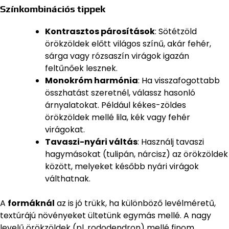
Színkombinációs tippek
Kontrasztos párosítások
: Sötétzöld
örökzöldek előtt világos színű, akár fehér,
sárga vagy rózsaszín virágok igazán
feltűnőek lesznek.
Monokróm harmónia
: Ha visszafogottabb
összhatást szeretnél, válassz hasonló
árnyalatokat. Például kékes-zöldes
örökzöldek mellé lila, kék vagy fehér
virágokat.
Tavaszi-nyári váltás
: Használj tavaszi
hagymásokat (tulipán, nárcisz) az örökzöldek
között, melyeket később nyári virágok
válthatnak.
A
formáknál
az is jó trükk, ha különböző levélméretű,
textúrájú növényeket ültetünk egymás mellé. A nagy
levelű örökzöldek (pl. rododendron) mellé finom