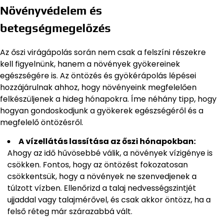
Növényvédelem és
betegségmegelőzés
Az őszi virágápolás során nem csak a felszíni részekre
kell figyelnünk, hanem a növények gyökereinek
egészségére is. Az öntözés és gyökérápolás lépései
hozzájárulnak ahhoz, hogy növényeink megfelelően
felkészüljenek a hideg hónapokra. Íme néhány tipp, hogy
hogyan gondoskodjunk a gyökerek egészségéről és a
megfelelő öntözésről.
A vízellátás lassítása az őszi hónapokban:
Ahogy az idő hűvösebbé válik, a növények vízigénye is
csökken. Fontos, hogy az öntözést fokozatosan
csökkentsük, hogy a növények ne szenvedjenek a
túlzott vízben. Ellenőrizd a talaj nedvességszintjét
ujjaddal vagy talajmérővel, és csak akkor öntözz, ha a
felső réteg már szárazabbá vált.