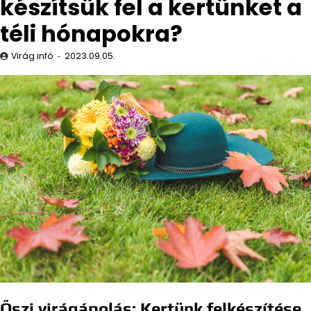
készítsük fel a kertünket a
téli hónapokra?
Virág infó
2023.09.05.
Őszi virágápolás: Kertünk felkészítése