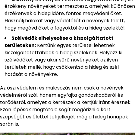
érzékeny növényeket termesztesz, amelyek különösen
érzékenyek a hideg időre, fontos megvédeni őket.
Használj hálókat vagy védőfóliát a növények felett,
hogy megóvd őket a fagyoktól és a hideg szelektől.
Szélvédők elhelyezése a kiszolgáltatott
területeken:
Kertünk egyes területei lehetnek
kiszolgáltatottabbak a hideg szeleknek. Helyezz ki
szélvédőket vagy akár sűrű növényeket az ilyen
területek mellé, hogy csökkentsd a hideg és szél
hatását a növényekre.
Az őszi védelem és mulcsozás nem csak a növények
védelméről szól, hanem egyfajta gondoskodásról és
törődésről, amelyet a kertészek a kertjük iránt éreznek.
Ezen lépések megtétele segít megőrizni a kert
szépségét és élettel teli jellegét még a hideg hónapok
során is.