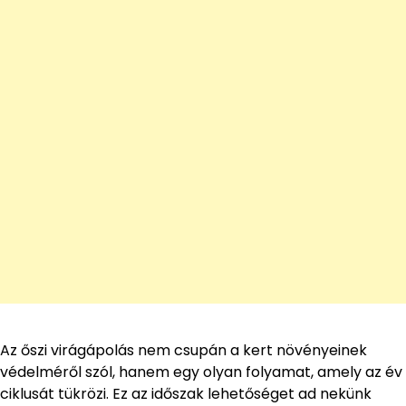
Az őszi virágápolás nem csupán a kert növényeinek
védelméről szól, hanem egy olyan folyamat, amely az év
ciklusát tükrözi. Ez az időszak lehetőséget ad nekünk