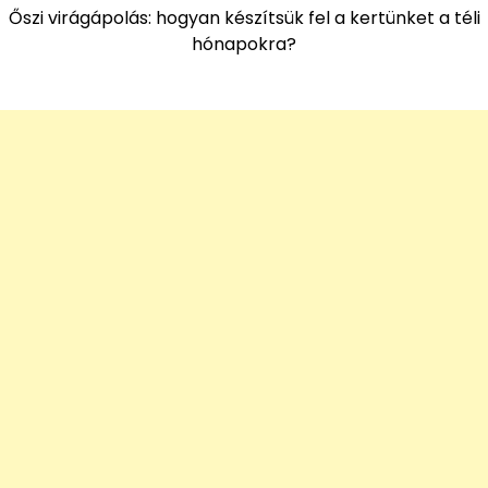
Őszi virágápolás: hogyan készítsük fel a kertünket a téli
hónapokra?