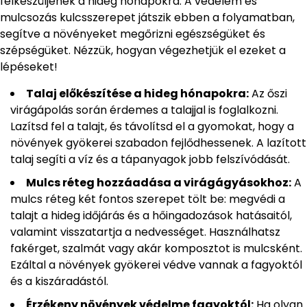
felkészüljenek a hideg hónapokra. A védelem és
mulcsozás kulcsszerepet játszik ebben a folyamatban,
segítve a növényeket megőrizni egészségüket és
szépségüket. Nézzük, hogyan végezhetjük el ezeket a
lépéseket!
Talaj előkészítése a hideg hónapokra:
Az őszi
virágápolás során érdemes a talajjal is foglalkozni.
Lazítsd fel a talajt, és távolítsd el a gyomokat, hogy a
növények gyökerei szabadon fejlődhessenek. A lazított
talaj segíti a víz és a tápanyagok jobb felszívódását.
Mulcs réteg hozzáadása a virágágyásokhoz:
A
mulcs réteg két fontos szerepet tölt be: megvédi a
talajt a hideg időjárás és a hőingadozások hatásaitól,
valamint visszatartja a nedvességet. Használhatsz
fakérget, szalmát vagy akár komposztot is mulcsként.
Ezáltal a növények gyökerei védve vannak a fagyoktól
és a kiszáradástól.
Érzékeny növények védelme fagyoktól:
Ha olyan