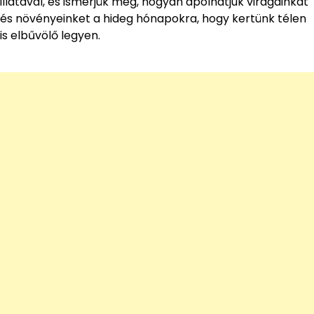
illatával, és ismerjük meg, hogyan ápolhatjuk virágainkat
és növényeinket a hideg hónapokra, hogy kertünk télen
is elbűvölő legyen.