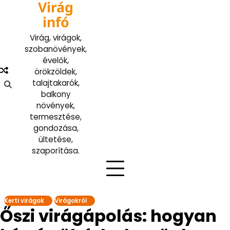
Virág
Skip
to
infó
content
Virág, virágok,
szobanövények,
évelők,
örökzöldek,
talajtakarók,
balkony
növények,
termesztése,
gondozása,
ültetése,
szaporítása.
Kerti virágok
Virágokról
Őszi virágápolás: hogyan