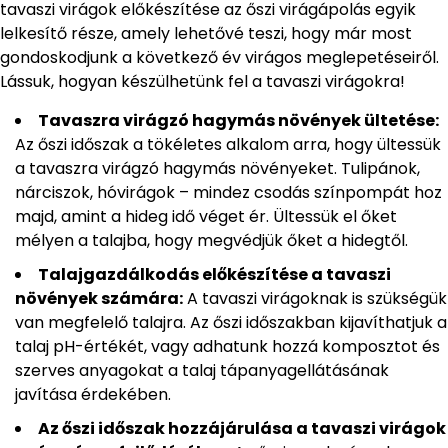
tavaszi virágok előkészítése az őszi virágápolás egyik
lelkesítő része, amely lehetővé teszi, hogy már most
gondoskodjunk a következő év virágos meglepetéseiről.
Lássuk, hogyan készülhetünk fel a tavaszi virágokra!
Tavaszra virágzó hagymás növények ültetése:
Az őszi időszak a tökéletes alkalom arra, hogy ültessük
a tavaszra virágzó hagymás növényeket. Tulipánok,
nárciszok, hóvirágok – mindez csodás színpompát hoz
majd, amint a hideg idő véget ér. Ültessük el őket
mélyen a talajba, hogy megvédjük őket a hidegtől.
Talajgazdálkodás előkészítése a tavaszi
növények számára:
A tavaszi virágoknak is szükségük
van megfelelő talajra. Az őszi időszakban kijavíthatjuk a
talaj pH-értékét, vagy adhatunk hozzá komposztot és
szerves anyagokat a talaj tápanyagellátásának
javítása érdekében.
Az őszi időszak hozzájárulása a tavaszi virágok