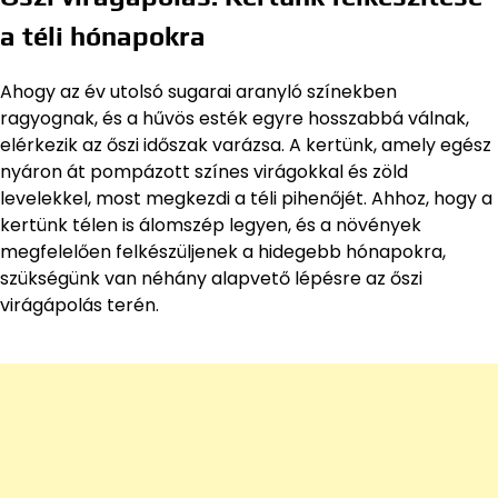
a téli hónapokra
Ahogy az év utolsó sugarai aranyló színekben
ragyognak, és a hűvös esték egyre hosszabbá válnak,
elérkezik az őszi időszak varázsa. A kertünk, amely egész
nyáron át pompázott színes virágokkal és zöld
levelekkel, most megkezdi a téli pihenőjét. Ahhoz, hogy a
kertünk télen is álomszép legyen, és a növények
megfelelően felkészüljenek a hidegebb hónapokra,
szükségünk van néhány alapvető lépésre az őszi
virágápolás terén.