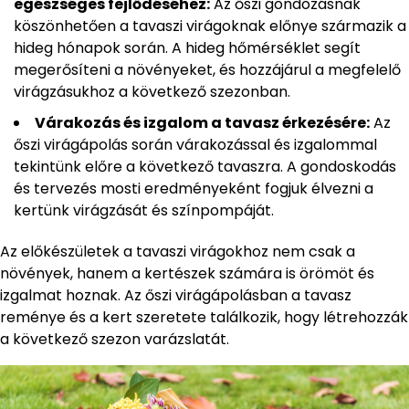
egészséges fejlődéséhez:
Az őszi gondozásnak
köszönhetően a tavaszi virágoknak előnye származik a
hideg hónapok során. A hideg hőmérséklet segít
megerősíteni a növényeket, és hozzájárul a megfelelő
virágzásukhoz a következő szezonban.
Várakozás és izgalom a tavasz érkezésére:
Az
őszi virágápolás során várakozással és izgalommal
tekintünk előre a következő tavaszra. A gondoskodás
és tervezés mosti eredményeként fogjuk élvezni a
kertünk virágzását és színpompáját.
Az előkészületek a tavaszi virágokhoz nem csak a
növények, hanem a kertészek számára is örömöt és
izgalmat hoznak. Az őszi virágápolásban a tavasz
reménye és a kert szeretete találkozik, hogy létrehozzák
a következő szezon varázslatát.