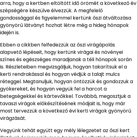
arra, hogy a kertben eltöltött idő örömét a következő év
szépségére készülve élvezzük. A megfelelő
gondossággal és figyelemmel kertünk őszi átváltozása
gyönyörű látványt hozhat létre még a hideg hónapok
idején is.
Ebben a cikkben felfedezzük az őszi virágápolás
alapvető lépéseit, hogy kertünk virágai és növényei
színes és egészséges maradjanak a téli hónapok során
is. Részleteiben megvizsgáljuk, hogyan takarítsuk el a
kerti rendrakással és hogyan védjük a talajt mulcs
réteggel. Megtanuljuk, hogyan öntözzük és gondozzuk a
gyökereket, és hogyan vegyük fel a harcot a
betegségekkel és kártevőkkel. Továbbá, megosztjuk a
tavaszi virágok előkészítésének módjait is, hogy már
most tervezzük a következő évi kerti virágok gyönyörű
virágzását.
Vegyünk tehát együtt egy mély lélegzetet az őszi kert