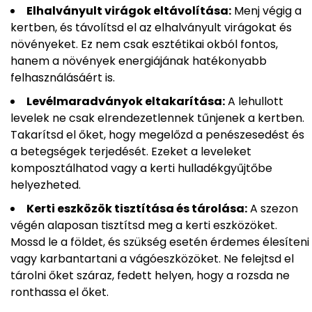
Elhalványult virágok eltávolítása:
Menj végig a
kertben, és távolítsd el az elhalványult virágokat és
növényeket. Ez nem csak esztétikai okból fontos,
hanem a növények energiájának hatékonyabb
felhasználásáért is.
Levélmaradványok eltakarítása:
A lehullott
levelek ne csak elrendezetlennek tűnjenek a kertben.
Takarítsd el őket, hogy megelőzd a penészesedést és
a betegségek terjedését. Ezeket a leveleket
komposztálhatod vagy a kerti hulladékgyűjtőbe
helyezheted.
Kerti eszközök tisztítása és tárolása:
A szezon
végén alaposan tisztítsd meg a kerti eszközöket.
Mossd le a földet, és szükség esetén érdemes élesíteni
vagy karbantartani a vágóeszközöket. Ne felejtsd el
tárolni őket száraz, fedett helyen, hogy a rozsda ne
ronthassa el őket.