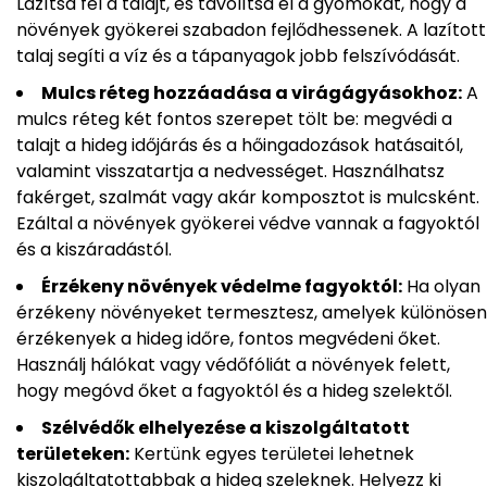
Lazítsd fel a talajt, és távolítsd el a gyomokat, hogy a
növények gyökerei szabadon fejlődhessenek. A lazított
talaj segíti a víz és a tápanyagok jobb felszívódását.
Mulcs réteg hozzáadása a virágágyásokhoz:
A
mulcs réteg két fontos szerepet tölt be: megvédi a
talajt a hideg időjárás és a hőingadozások hatásaitól,
valamint visszatartja a nedvességet. Használhatsz
fakérget, szalmát vagy akár komposztot is mulcsként.
Ezáltal a növények gyökerei védve vannak a fagyoktól
és a kiszáradástól.
Érzékeny növények védelme fagyoktól:
Ha olyan
érzékeny növényeket termesztesz, amelyek különösen
érzékenyek a hideg időre, fontos megvédeni őket.
Használj hálókat vagy védőfóliát a növények felett,
hogy megóvd őket a fagyoktól és a hideg szelektől.
Szélvédők elhelyezése a kiszolgáltatott
területeken:
Kertünk egyes területei lehetnek
kiszolgáltatottabbak a hideg szeleknek. Helyezz ki