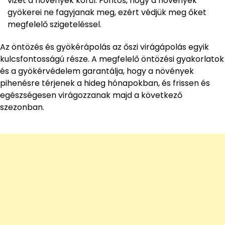
vizet a növények körül. Fontos, hogy a növények
gyökerei ne fagyjanak meg, ezért védjük meg őket
megfelelő szigeteléssel.
Az öntözés és gyökérápolás az őszi virágápolás egyik
kulcsfontosságú része. A megfelelő öntözési gyakorlatok
és a gyökérvédelem garantálja, hogy a növények
pihenésre térjenek a hideg hónapokban, és frissen és
egészségesen virágozzanak majd a következő
szezonban.