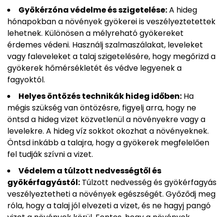
Gyökérzóna védelme és szigetelése:
A hideg
hónapokban a növények gyökerei is veszélyeztetettek
lehetnek. Különösen a mélyreható gyökereket
érdemes védeni. Használj szalmaszálakat, leveleket
vagy faleveleket a talaj szigetelésére, hogy megőrizd a
gyökerek hőmérsékletét és védve legyenek a
fagyoktól.
Helyes öntözés technikák hideg időben:
Ha
mégis szükség van öntözésre, figyelj arra, hogy ne
öntsd a hideg vizet közvetlenül a növényekre vagy a
levelekre. A hideg víz sokkot okozhat a növényeknek.
Öntsd inkább a talajra, hogy a gyökerek megfelelően
fel tudják szívni a vizet.
Védelem a túlzott nedvességtől és
gyökérfagyástól:
Túlzott nedvesség és gyökérfagyás
veszélyeztetheti a növények egészségét. Győződj meg
róla, hogy a talaj jól elvezeti a vizet, és ne hagyj pangó