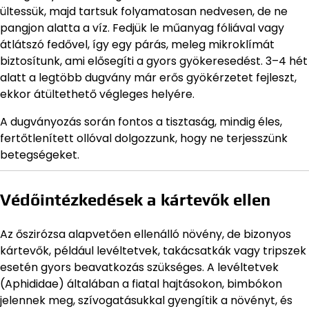
ültessük, majd tartsuk folyamatosan nedvesen, de ne
pangjon alatta a víz. Fedjük le műanyag fóliával vagy
átlátszó fedővel, így egy párás, meleg mikroklímát
biztosítunk, ami elősegíti a gyors gyökeresedést. 3–4 hét
alatt a legtöbb dugvány már erős gyökérzetet fejleszt,
ekkor átültethető végleges helyére.
A dugványozás során fontos a tisztaság, mindig éles,
fertőtlenített ollóval dolgozzunk, hogy ne terjesszünk
betegségeket.
Védőintézkedések a kártevők ellen
Az őszirózsa alapvetően ellenálló növény, de bizonyos
kártevők, például levéltetvek, takácsatkák vagy tripszek
esetén gyors beavatkozás szükséges. A levéltetvek
(Aphididae) általában a fiatal hajtásokon, bimbókon
jelennek meg, szívogatásukkal gyengítik a növényt, és