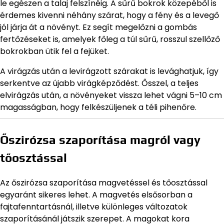
le egészen a talaj felszínéig. A sűrű bokrok közepéből is
érdemes kivenni néhány szárat, hogy a fény és a levegő
jól járja át a növényt. Ez segít megelőzni a gombás
fertőzéseket is, amelyek főleg a túl sűrű, rosszul szellőző
bokrokban ütik fel a fejüket.
A virágzás után a levirágzott szárakat is levághatjuk, így
serkentve az újabb virágképződést. Ősszel, a teljes
elvirágzás után, a növényeket vissza lehet vágni 5–10 cm
magasságban, hogy felkészüljenek a téli pihenőre.
Őszirózsa szaporítása magról vagy
tőosztással
Az őszirózsa szaporítása magvetéssel és tőosztással
egyaránt sikeres lehet. A magvetés elsősorban a
fajtafenntartásnál, illetve különleges változatok
szaporításánál játszik szerepet. A magokat kora