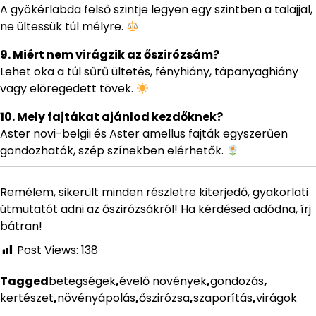
A gyökérlabda felső szintje legyen egy szintben a talajjal,
ne ültessük túl mélyre.
9. Miért nem virágzik az őszirózsám?
Lehet oka a túl sűrű ültetés, fényhiány, tápanyaghiány
vagy elöregedett tövek.
10. Mely fajtákat ajánlod kezdőknek?
Aster novi-belgii és Aster amellus fajták egyszerűen
gondozhatók, szép színekben elérhetők.
Remélem, sikerült minden részletre kiterjedő, gyakorlati
útmutatót adni az őszirózsákról! Ha kérdésed adódna, írj
bátran!
Post Views:
138
Tagged
betegségek
,
évelő növények
,
gondozás
,
kertészet
,
növényápolás
,
őszirózsa
,
szaporítás
,
virágok