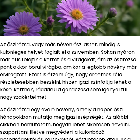
Az őszirózsa, vagy más néven őszi aster, mindig is
különleges helyet foglalt el a szívemben. Sokan nyáron
már el is felejtik a kertet és a virágokat, ám az őszirózsa
pont akkor borul virágba, amikor a legtöbb növény már
elvirágzott. Ezért is érzem úgy, hogy érdemes róla
részletesebben beszélni, hiszen igazi színfoltja lehet a
késői kertnek, ráadásul a gondozása sem igényel túl
nagy szakértelmet.
Az őszirózsa egy évelő növény, amely a napos őszi
hónapokban mutatja meg igazi szépségét. Az alábbi
cikkben bemutatom, hogyan lehet sikeresen nevelni,
szaporítani, illetve megvédeni a különböző
betegségektől és kártevőktől. Részletesen kitérünk a