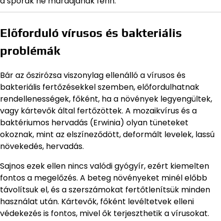
a spórák ne maradjanak fenn.
Előforduló vírusos és bakteriális
problémák
Bár az őszirózsa viszonylag ellenálló a vírusos és
bakteriális fertőzésekkel szemben, előfordulhatnak
rendellenességek, főként, ha a növények legyengültek,
vagy kártevők által fertőzöttek. A mozaikvírus és a
baktériumos hervadás (Erwinia) olyan tüneteket
okoznak, mint az elszíneződött, deformált levelek, lassú
növekedés, hervadás.
Sajnos ezek ellen nincs valódi gyógyír, ezért kiemelten
fontos a megelőzés. A beteg növényeket minél előbb
távolítsuk el, és a szerszámokat fertőtlenítsük minden
használat után. Kártevők, főként levéltetvek elleni
védekezés is fontos, mivel ők terjeszthetik a vírusokat.