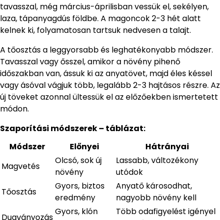
tavasszal, még március-áprilisban vessük el, sekélyen,
laza, tápanyagdús földbe. A magoncok 2-3 hét alatt
kelnek ki, folyamatosan tartsuk nedvesen a talajt.
A tőosztás a leggyorsabb és leghatékonyabb módszer.
Tavasszal vagy ősszel, amikor a növény pihenő
időszakban van, ássuk ki az anyatövet, majd éles késsel
vagy ásóval vágjuk több, legalább 2-3 hajtásos részre. Az
új töveket azonnal ültessük el az előzőekben ismertetett
módon.
Szaporítási módszerek – táblázat:
Módszer
Előnyei
Hátrányai
Olcsó, sok új
Lassabb, változékony
Magvetés
növény
utódok
Gyors, biztos
Anyatő károsodhat,
Tőosztás
eredmény
nagyobb növény kell
Gyors, klón
Több odafigyelést igényel
Dugványozás