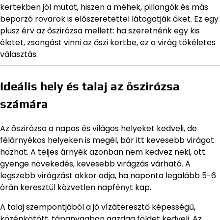
kertekben jól mutat, hiszen a méhek, pillangók és más
beporzó rovarok is előszeretettel látogatják őket. Ez egy
plusz érv az őszirózsa mellett: ha szeretnénk egy kis
életet, zsongást vinni az őszi kertbe, ez a virág tökéletes
választás.
Ideális hely és talaj az őszirózsa
számára
Az őszirózsa a napos és világos helyeket kedveli, de
félárnyékos helyeken is megél, bár itt kevesebb virágot
hozhat. A teljes árnyék azonban nem kedvez neki, ott
gyenge növekedés, kevesebb virágzás várható. A
legszebb virágzást akkor adja, ha naponta legalább 5-6
órán keresztül közvetlen napfényt kap.
A talaj szempontjából a jó vízáteresztő képességű,
középkötött, tápanyagban gazdag földet kedveli. Az