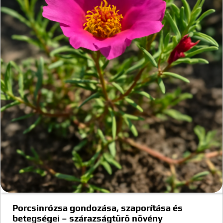
Porcsinrózsa gondozása, szaporítása és
betegségei – szárazságtűrő növény