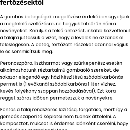
fertőzésektől
A gombás betegségek megelőzése érdekében ügyeljünk
a megfelelő szellőzésre, ne hagyjuk túl sűrűn nőni a
növényeket. Kerüljük a felső öntözést, inkább közvetlenül
a talajra juttassuk a vizet, hogy a levelek ne ázzanak el
feleslegesen. A beteg, fertőzött részeket azonnal vágjuk
le és semmisítsük meg.
Peronoszpóra, lisztharmat vagy szürkepenész esetén
alkalmazhatunk réztartalmú gombaölő szereket, de
sokszor elegendő egy házi készítésű szódabikarbónás
permet is (1 evőkanál szódabikarbóna 1 liter vízhez,
kevés folyékony szappan hozzáadásával). Ezt kora
reggel, száraz időben permetezzük a növényekre.
Fontos a talaj rendszeres lazítása, forgatása, mert így a
gombák szaporító képletei nem tudnak áttelelni. A
komposztot, mulcsot is érdemes időnként cserélni, hogy