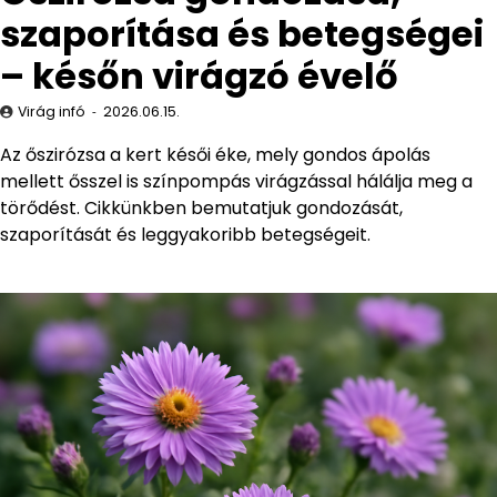
szaporítása és betegségei
– későn virágzó évelő
Virág infó
2026.06.15.
Az őszirózsa a kert késői éke, mely gondos ápolás
mellett ősszel is színpompás virágzással hálálja meg a
törődést. Cikkünkben bemutatjuk gondozását,
szaporítását és leggyakoribb betegségeit.