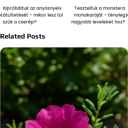
Kipróbáltuk az anyósnyelv
Teszteltük a monstera
Bejegyzés
átültetését – mikor lesz túl
mohakaróját – tényleg
navigáció
szűk a cserép?
nagyobb leveleket hoz?
Related Posts