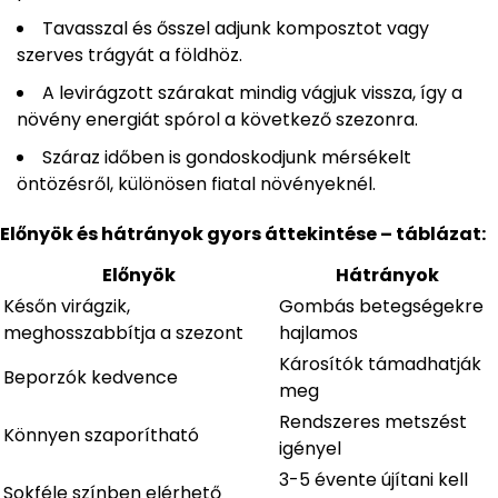
Tavasszal és ősszel adjunk komposztot vagy
szerves trágyát a földhöz.
A levirágzott szárakat mindig vágjuk vissza, így a
növény energiát spórol a következő szezonra.
Száraz időben is gondoskodjunk mérsékelt
öntözésről, különösen fiatal növényeknél.
Előnyök és hátrányok gyors áttekintése – táblázat:
Előnyök
Hátrányok
Későn virágzik,
Gombás betegségekre
meghosszabbítja a szezont
hajlamos
Károsítók támadhatják
Beporzók kedvence
meg
Rendszeres metszést
Könnyen szaporítható
igényel
3-5 évente újítani kell
Sokféle színben elérhető