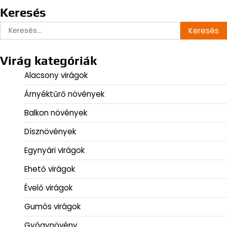
Keresés
Keresés:
Virág kategóriák
Alacsony virágok
Árnyéktűrő növények
Balkon növények
Dísznövények
Egynyári virágok
Ehető virágok
Évelő virágok
Gumós virágok
Gyógynövény