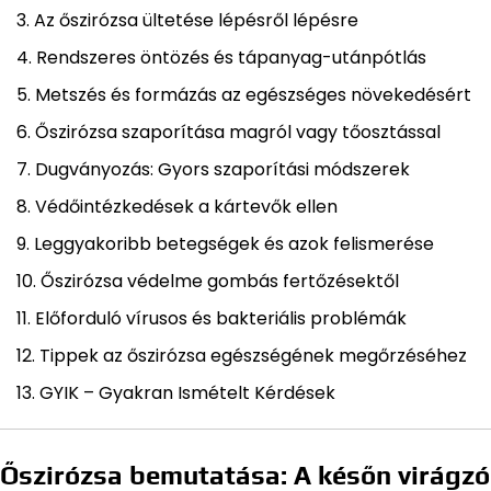
Az őszirózsa ültetése lépésről lépésre
Rendszeres öntözés és tápanyag-utánpótlás
Metszés és formázás az egészséges növekedésért
Őszirózsa szaporítása magról vagy tőosztással
Dugványozás: Gyors szaporítási módszerek
Védőintézkedések a kártevők ellen
Leggyakoribb betegségek és azok felismerése
Őszirózsa védelme gombás fertőzésektől
Előforduló vírusos és bakteriális problémák
Tippek az őszirózsa egészségének megőrzéséhez
GYIK – Gyakran Ismételt Kérdések
Őszirózsa bemutatása: A későn virágzó