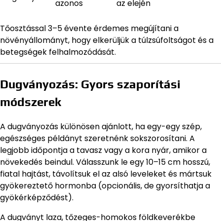
azonos
az elején
Tőosztással 3–5 évente érdemes megújítani a
növényállományt, hogy elkerüljük a túlzsúfoltságot és a
betegségek felhalmozódását.
Dugványozás: Gyors szaporítási
módszerek
A dugványozás különösen ajánlott, ha egy-egy szép,
egészséges példányt szeretnénk sokszorosítani. A
legjobb időpontja a tavasz vagy a kora nyár, amikor a
növekedés beindul. Válasszunk le egy 10–15 cm hosszú,
fiatal hajtást, távolítsuk el az alsó leveleket és mártsuk
gyökereztető hormonba (opcionális, de gyorsíthatja a
gyökérképződést).
A dugványt laza, tőzeges-homokos földkeverékbe