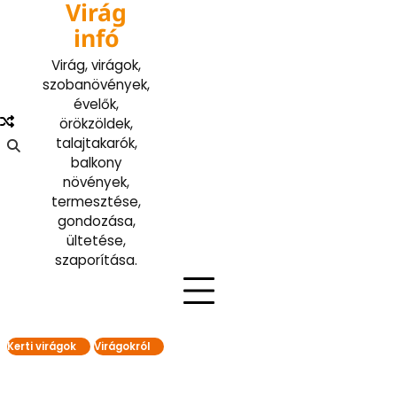
Virág
Skip
to
infó
content
Virág, virágok,
szobanövények,
évelők,
örökzöldek,
talajtakarók,
balkony
növények,
termesztése,
gondozása,
ültetése,
szaporítása.
Kerti virágok
Virágokról