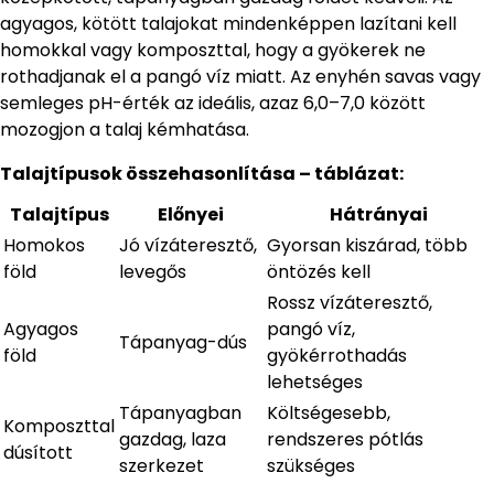
agyagos, kötött talajokat mindenképpen lazítani kell
homokkal vagy komposzttal, hogy a gyökerek ne
rothadjanak el a pangó víz miatt. Az enyhén savas vagy
semleges pH-érték az ideális, azaz 6,0–7,0 között
mozogjon a talaj kémhatása.
Talajtípusok összehasonlítása – táblázat:
Talajtípus
Előnyei
Hátrányai
Homokos
Jó vízáteresztő,
Gyorsan kiszárad, több
föld
levegős
öntözés kell
Rossz vízáteresztő,
Agyagos
pangó víz,
Tápanyag-dús
föld
gyökérrothadás
lehetséges
Tápanyagban
Költségesebb,
Komposzttal
gazdag, laza
rendszeres pótlás
dúsított
szerkezet
szükséges