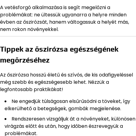
A vetésforgó alkalmazása is segít megelőzni a
problémákat: ne ültessük ugyanarra a helyre minden
évben az őszirózsát, hanem váltogassuk a helyét más,
nem rokon növényekkel.
Tippek az őszirózsa egészségének
megőrzéséhez
Az őszirózsa hosszú életű és szívós, de kis odafigyeléssel
még szebb és egészségesebb lehet. Nézzük a
legfontosabb praktikákat!
Ne engedjük túlságosan elsűrűsödni a töveket, így
elkerülhető a betegségek, gombák megjelenése.
Rendszeresen vizsgáljuk át a növényeket, különösen
virágzás előtt és után, hogy időben észrevegyük a
problémákat.