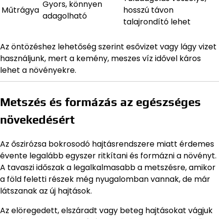
Gyors, könnyen
Műtrágya
hosszú távon
adagolható
talajrondító lehet
Az öntözéshez lehetőség szerint esővizet vagy lágy vizet
használjunk, mert a kemény, meszes víz idővel káros
lehet a növényekre.
Metszés és formázás az egészséges
növekedésért
Az őszirózsa bokrosodó hajtásrendszere miatt érdemes
évente legalább egyszer ritkítani és formázni a növényt.
A tavaszi időszak a legalkalmasabb a metszésre, amikor
a föld feletti részek még nyugalomban vannak, de már
látszanak az új hajtások.
Az elöregedett, elszáradt vagy beteg hajtásokat vágjuk