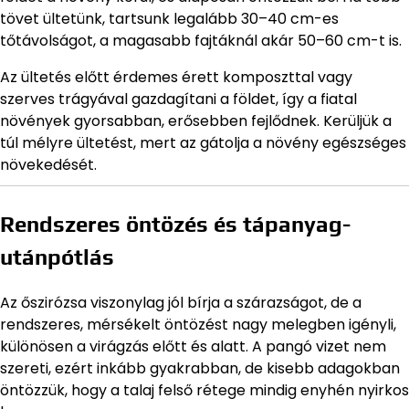
tövet ültetünk, tartsunk legalább 30–40 cm-es
tőtávolságot, a magasabb fajtáknál akár 50–60 cm-t is.
Az ültetés előtt érdemes érett komposzttal vagy
szerves trágyával gazdagítani a földet, így a fiatal
növények gyorsabban, erősebben fejlődnek. Kerüljük a
túl mélyre ültetést, mert az gátolja a növény egészséges
növekedését.
Rendszeres öntözés és tápanyag-
utánpótlás
Az őszirózsa viszonylag jól bírja a szárazságot, de a
rendszeres, mérsékelt öntözést nagy melegben igényli,
különösen a virágzás előtt és alatt. A pangó vizet nem
szereti, ezért inkább gyakrabban, de kisebb adagokban
öntözzük, hogy a talaj felső rétege mindig enyhén nyirkos