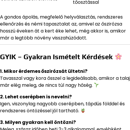
tőosztással
A gondos ápolás, megfelelő helyválasztás, rendszeres
ellenőrzés és némi tapasztalat az, amivel az őszirózsa
hosszú éveken át a kert éke lehet, még akkor is, amikor
már a legtöbb növény visszahúzódott.
GYIK – Gyakran Ismételt Kérdések
1. Mikor érdemes őszirózsát ültetni?
Tavasszal vagy kora ősszel a legideálisabb, amikor a talaj
már elég meleg, de nincs túl nagy hőség.
2. Lehet cserépben is nevelni?
Igen, viszonylag nagyobb cserépben, tápdús földdel és
rendszeres öntözéssel jól tartható.
3. Milyen gyakran kell öntözni?
Meleg, száraz időben heti 2-3 alkalommal, egyébként