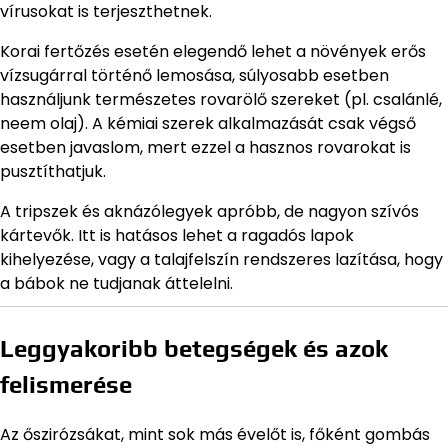
vírusokat is terjeszthetnek.
Korai fertőzés esetén elegendő lehet a növények erős
vízsugárral történő lemosása, súlyosabb esetben
használjunk természetes rovarölő szereket (pl. csalánlé,
neem olaj). A kémiai szerek alkalmazását csak végső
esetben javaslom, mert ezzel a hasznos rovarokat is
pusztíthatjuk.
A tripszek és aknázólegyek apróbb, de nagyon szívós
kártevők. Itt is hatásos lehet a ragadós lapok
kihelyezése, vagy a talajfelszín rendszeres lazítása, hogy
a bábok ne tudjanak áttelelni.
Leggyakoribb betegségek és azok
felismerése
Az őszirózsákat, mint sok más évelőt is, főként gombás