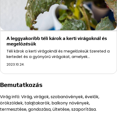
A leggyakoribb téli károk a kerti virágoknál és
megelőzésük
Téli károk a kerti virágoknál és megelőzésük Szereted a
kertedet és a gyönyörű virágokat, amelyek…
2023.10.24.
Bemutatkozás
Virág infó: Virág, virágok, szobanövények, évelők,
örökzöldek, talajtakarók, balkony növények,
termesztése, gondozása, ültetése, szaporítása.