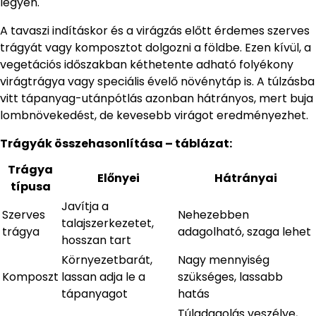
legyen.
A tavaszi indításkor és a virágzás előtt érdemes szerves
trágyát vagy komposztot dolgozni a földbe. Ezen kívül, a
vegetációs időszakban kéthetente adható folyékony
virágtrágya vagy speciális évelő növénytáp is. A túlzásba
vitt tápanyag-utánpótlás azonban hátrányos, mert buja
lombnövekedést, de kevesebb virágot eredményezhet.
Trágyák összehasonlítása – táblázat:
Trágya
Előnyei
Hátrányai
típusa
Javítja a
Szerves
Nehezebben
talajszerkezetet,
trágya
adagolható, szaga lehet
hosszan tart
Környezetbarát,
Nagy mennyiség
Komposzt
lassan adja le a
szükséges, lassabb
tápanyagot
hatás
Túladagolás veszélye,