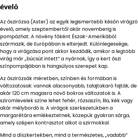
évelő
Az őszirózsa (Aster) az egyik legismertebb későn virágzó
évelő, amely szeptembertől akár novemberig is
pompázhat. A növény főként Észak-Amerikából
származik, de Európában is elterjedt. Különlegessége,
hogy a virágzása pont akkor kezdődik, amikor a legtöbb
virág már „búcsút intett” a nyárnak, így a kert őszi
színpompájában is hangsúlyos szerepet kap.
Az őszirózsák méretben, színben és formában is
változatosak: vannak alacsonyabb, talajtakaró fajták, de
akár 120 cm magasra növő bokros változatok is. A
sziromlevelek színe lehet fehér, rózsaszín, lila, kék vagy
akár mélybordó is. A virágok szerkezetükben a
margarétára emlékeztetnek, közepük gyakran sárga,
amely szépen kontrasztot alkot a szirmokkal.
Mind a díszkertekben, mind a természetes, „vadabb”