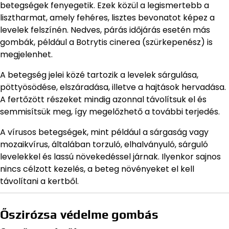
betegségek fenyegetik. Ezek közül a legismertebb a
lisztharmat, amely fehéres, lisztes bevonatot képez a
levelek felszínén. Nedves, párás időjárás esetén más
gombák, például a Botrytis cinerea (szürkepenész) is
megjelenhet.
A betegség jelei közé tartozik a levelek sárgulása,
pöttyösödése, elszáradása, illetve a hajtások hervadása.
A fertőzött részeket mindig azonnal távolítsuk el és
semmisítsük meg, így megelőzhető a további terjedés.
A vírusos betegségek, mint például a sárgaság vagy
mozaikvírus, általában torzuló, elhalványuló, sárguló
levelekkel és lassú növekedéssel járnak. Ilyenkor sajnos
nincs célzott kezelés, a beteg növényeket el kell
távolítani a kertből.
Őszirózsa védelme gombás