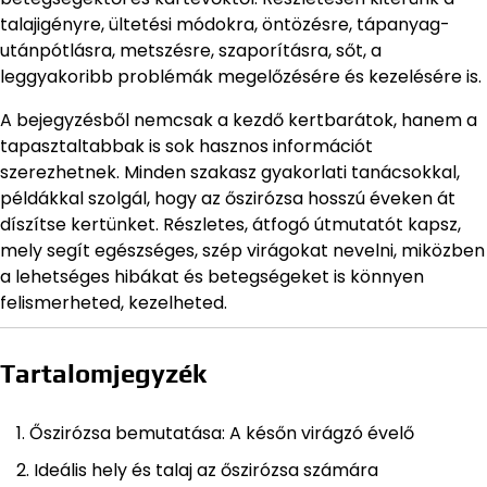
talajigényre, ültetési módokra, öntözésre, tápanyag-
utánpótlásra, metszésre, szaporításra, sőt, a
leggyakoribb problémák megelőzésére és kezelésére is.
A bejegyzésből nemcsak a kezdő kertbarátok, hanem a
tapasztaltabbak is sok hasznos információt
szerezhetnek. Minden szakasz gyakorlati tanácsokkal,
példákkal szolgál, hogy az őszirózsa hosszú éveken át
díszítse kertünket. Részletes, átfogó útmutatót kapsz,
mely segít egészséges, szép virágokat nevelni, miközben
a lehetséges hibákat és betegségeket is könnyen
felismerheted, kezelheted.
Tartalomjegyzék
Őszirózsa bemutatása: A későn virágzó évelő
Ideális hely és talaj az őszirózsa számára