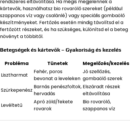
rendszeres eltávolítása. Ha mégis megjelennek a
kártevők, használhatsz bio rovarölő szereket (például
szappanos víz vagy csalánlé) vagy speciális gombaölő
készítményeket. Fertőzés esetén mindig távolítsd el a
fertőzött részeket, és ha szükséges, különítsd el a beteg
növényt a többitől.
Betegségek és kártevők – Gyakoriság és kezelés
Probléma
Tünetek
Megelőzés/kezelés
Fehér, poros
Jó szellőzés,
Lisztharmat
bevonat a leveleken
gombaölő szerek
Barnás penészfoltok,
Elszáradt részek
Szürkepenész
hervadás
eltávolítása
Apró zöld/fekete
Bio rovarölő,
Levéltetű
rovarok
szappanos víz