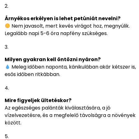
Árnyékos erkélyen is lehet petúniát nevelni?
Nem javasolt, mert kevés virágot hoz, megnyúlik.
Legalább napi 5-6 óra napfény szükséges.
Milyen gyakran kell öntözni nyáron?
Meleg időben naponta, kánikulában akár kétszer is,
esős időben ritkábban.
Mire figyeljek ültetéskor?
Az egészséges palánták kiválasztására, a jó
vízelvezetésre, és a megfelelő távolságra a növények
között.