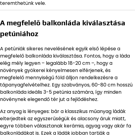
teremthetünk vele.
A megfelelő balkonláda kiválasztása
petúniához
A petúniák sikeres nevelésének egyik első lépése a
megfelelő balkonláda kiválasztása. Fontos, hogy a láda
elég mély legyen – legalább 18-20 cm –, hogy a
növények gyökerei kényelmesen elférjenek, és
megfelelő mennyiségű föld álljon rendelkezésre a
tápanyagfelvételhez. Egy szabványos, 60-80 cm hosszú
balkonláda ideális 3-5 petúnia számára, így minden
növénynek elegendő tér jut a fejlődéshez.
Az anyag is lényeges: bár a klasszikus műanyag ládák
elterjedtek az egyszerűségük és alacsony áruk miatt,
egyre többen választanak kerámia, agyag vagy akár fa
balkonládákat is. Ezek a ládák jobban tartják a