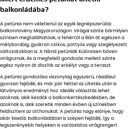
balkonládába?
A petúnia nem véletlenül az egyik legnépszerűbb
balkonnövény Magyarországon. Virágai szinte bármilyen
színben megtalálhatóak, a fehértől a lilán át egészen a
mélybordóig, gyakran csíkos, pöttyös vagy szegélyezett
változatokban is. A hibrid petúniák különösen bőven
virágoznak, és a megfelelő gondozás mellett szinte
egész nyáron át díszítik az erkélyt vagy a teraszt.
A petúnia gondozása viszonylag egyszerű, ráadásul
gyorsan fejlődik, és már pár héttel az ültetés után is
látványos eredményt hoz. Ideális választás lehet
azoknak, akik kezdők a balkonkertészkedésben, de
azoknak is, akik szeretik minden évben új színekben
feldíszíteni az otthonukat. A petúnia nagy előnye, hogy
akár kisebb balkonládában is szépen fejlődik, így a
legszerényebb helyeken is varázslatos virágtengert