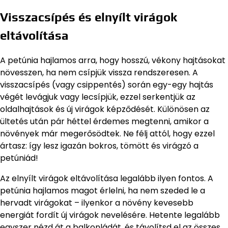
Visszacsípés és elnyílt virágok
eltávolítása
A petúnia hajlamos arra, hogy hosszú, vékony hajtásokat
növesszen, ha nem csípjük vissza rendszeresen. A
visszacsípés (vagy csippentés) során egy-egy hajtás
végét levágjuk vagy lecsípjük, ezzel serkentjük az
oldalhajtások és új virágok képződését. Különösen az
ültetés után pár héttel érdemes megtenni, amikor a
növények már megerősödtek. Ne félj attól, hogy ezzel
ártasz: így lesz igazán bokros, tömött és virágzó a
petúniád!
Az elnyílt virágok eltávolítása legalább ilyen fontos. A
petúnia hajlamos magot érlelni, ha nem szeded le a
hervadt virágokat – ilyenkor a növény kevesebb
energiát fordít új virágok nevelésére. Hetente legalább
egyszer nézd át a balkonládát, és távolítsd el az összes