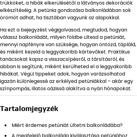
trükköket, a hibák elkerülésétől a látványos dekorációk
elkészítéséig. A petúnia gondozása balkonládában sok
örömöt adhat, ha tisztában vagyunk az alapokkal.
Ha ezt a bejegyzést végigolvasod, megtudod, hogyan
válassz balkonládát, milyen földbe ültesd a petúniát,
mennyi napfényre van szüksége, hogyan öntözd, tápláld,
és miként kezeld a leggyakoribb kártevőket. Praktikus
tanácsokat kapsz a visszacsípésről, a társításról, és
abban is segítünk, miként kerülheted el a leggyakoribb
hibákat. Végül tippeket adok, hogyan varázsolhatod
igazán különlegessé az erkélyed petúniákkal – akár egy
színpompás, illatos oázissá alakítva a nyári hónapokat.
Tartalomjegyzék
Miért érdemes petúniát ültetni balkonládába?
A megfelelő balkonláda kiválasztása petúniához