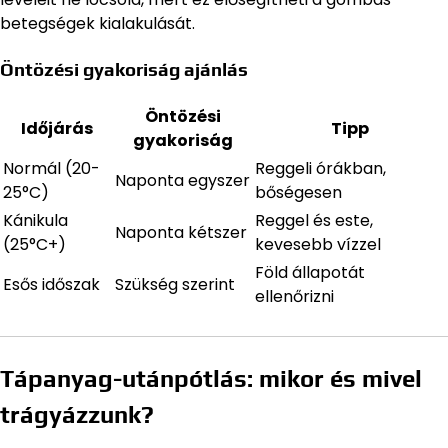
betegségek kialakulását.
Öntözési gyakoriság ajánlás
Öntözési
Időjárás
Tipp
gyakoriság
Normál (20-
Reggeli órákban,
Naponta egyszer
25°C)
bőségesen
Kánikula
Reggel és este,
Naponta kétszer
(25°C+)
kevesebb vízzel
Föld állapotát
Esős időszak
Szükség szerint
ellenőrizni
Tápanyag-utánpótlás: mikor és mivel
trágyázzunk?