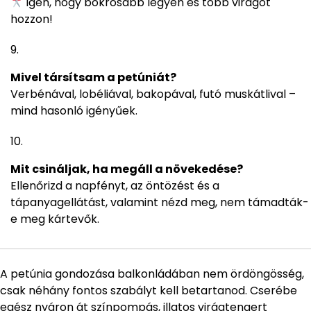
Igen, hogy bokrosabb legyen és több virágot
hozzon!
Mivel társítsam a petúniát?
Verbénával, lobéliával, bakopával, futó muskátlival –
mind hasonló igényűek.
Mit csináljak, ha megáll a növekedése?
Ellenőrizd a napfényt, az öntözést és a
tápanyagellátást, valamint nézd meg, nem támadták-
e meg kártevők.
A petúnia gondozása balkonládában nem ördöngösség,
csak néhány fontos szabályt kell betartanod. Cserébe
egész nyáron át színpompás, illatos virágtengert