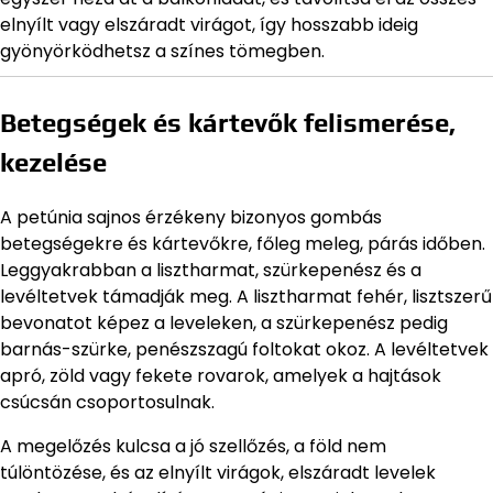
elnyílt vagy elszáradt virágot, így hosszabb ideig
gyönyörködhetsz a színes tömegben.
Betegségek és kártevők felismerése,
kezelése
A petúnia sajnos érzékeny bizonyos gombás
betegségekre és kártevőkre, főleg meleg, párás időben.
Leggyakrabban a lisztharmat, szürkepenész és a
levéltetvek támadják meg. A lisztharmat fehér, lisztszerű
bevonatot képez a leveleken, a szürkepenész pedig
barnás-szürke, penészszagú foltokat okoz. A levéltetvek
apró, zöld vagy fekete rovarok, amelyek a hajtások
csúcsán csoportosulnak.
A megelőzés kulcsa a jó szellőzés, a föld nem
túlöntözése, és az elnyílt virágok, elszáradt levelek