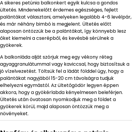
A sikeres petúnia balkonkert egyik kulcsa a gondos
ültetés. Mindenekelőtt érdemes egészséges, fejlett
palántákat választani, amelyeken legalább 4-6 levélpár,
és már néhány bimbó is megjelent. Ültetés előtt
alaposan öntözzük be a palántákat, így könnyebb lesz
őket kiemelni a cserépből, és kevésbé sérülnek a
gyökerek.
A balkonláda alját szórjuk meg egy vékony réteg
agyaggranulátummal vagy kaviccsal, hogy biztosítsuk a
jó vízelvezetést. Töltsük fel a ládát földdel úgy, hogy a
palántákat nagyjából 15-20 cm távolságra tudjuk
elhelyezni egymástól. Az ültetőgödör legyen éppen
akkora, hogy a gyökérlabda kényelmesen beleférjen.
Ültetés után óvatosan nyomkodjuk meg a földet a
gyökerek körül, majd alaposan öntözzük meg a
növényeket.