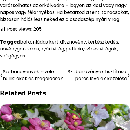
varázsolhatsz az erkélyedre – legyen az kicsi vagy nagy,
napos vagy félárnyékos. Ha betartod a fenti tanácsokat,
biztosan hálás lesz neked ez a csodaszép nyári virág!
Post Views:
205
Tagged
balkonládás kert
,
dísznövény
,
kertészkedés
,
növénygondozás
,
nyári virág
,
petúnia
,
színes virágok
,
virágágyás
Szobanövények levele
Szobanövények tisztítása:
Bejegyzés
hullik: okok és megoldások
poros levelek kezelése
navigáció
Related Posts