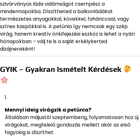
szivárványos láda vidámságot csempész a
mindennapokba. Díszítheted a balkonládákat
természetes anyagokkal, kövekkel, fahánccsal, vagy
színes kaspókkal is. A petúnia így nemcsak egy szép
virág, hanem kreatív önkifejezési eszköz is lehet a nyári
hónapokban – válj te is a saját erkélykerted
dizájnereként!
GYIK – Gyakran Ismételt Kérdések
Mennyi ideig virágzik a petúnia?
Általában májustól szeptemberig, folyamatosan hoz új
virágokat, megfelelő gondozás mellett akár az első
fagyokig is díszíthet.