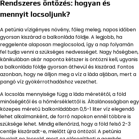
Rendszeres öntözés: hogyan és
mennyit locsoljunk?
A petúnia vízigényes növény, főleg meleg, napos időben
gyorsan kiszárad a balkonláda földje. A legjobb, ha
reggelente alaposan meglocsolod, így a nap folyamán
fel tudja venni a szükséges nedvességet. Nagy hőségben,
kánikulában akár naponta kétszer is öntözni kell, ugyanis
a balkonláda földje gyorsan áthevül és kiszárad. Fontos
azonban, hogy ne álljon meg a víz a láda aljában, mert a
pangó víz gyökérrothadáshoz vezethet.
A locsolás mennyisége függ a láda méretétől, a föld
minőségétől és a hőmérséklettől is. Általánosságban egy
közepes méretű balkonládában 0,5-1 liter víz elegendő
lehet alkalmanként, de forró napokon ennél többre is
szüksége lehet. Mindig ellenőrizd, hogy a föld felső 2-3
centije kiszáradt-e, mielőtt újra öntözöl. A petúnia
leveleit ne locsold, mert ez elősegítheti a gombás