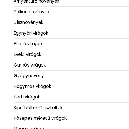
Árnyéktűrő növények
Balkon növények
Dísznövények
Egynyári virágok
Ehető virágok
Évelő virágok
Gumós virágok
Gyógynövény
Hagymás virágok
Kerti virágok
Kipróbáltuk-Teszteltük
Közepes méretű virágok
Magas virágok