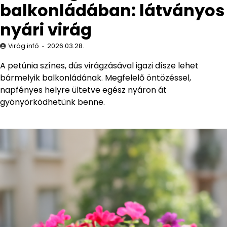
balkonládában: látványos
nyári virág
Virág infó
2026.03.28.
A petúnia színes, dús virágzásával igazi dísze lehet
bármelyik balkonládának. Megfelelő öntözéssel,
napfényes helyre ültetve egész nyáron át
gyönyörködhetünk benne.