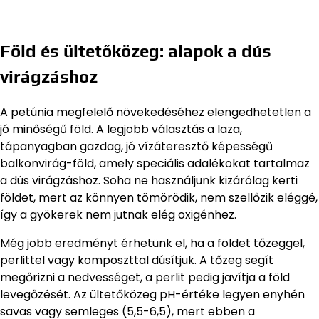
Föld és ültetőközeg: alapok a dús
virágzáshoz
A petúnia megfelelő növekedéséhez elengedhetetlen a
jó minőségű föld. A legjobb választás a laza,
tápanyagban gazdag, jó vízáteresztő képességű
balkonvirág-föld, amely speciális adalékokat tartalmaz
a dús virágzáshoz. Soha ne használjunk kizárólag kerti
földet, mert az könnyen tömörödik, nem szellőzik eléggé,
így a gyökerek nem jutnak elég oxigénhez.
Még jobb eredményt érhetünk el, ha a földet tőzeggel,
perlittel vagy komposzttal dúsítjuk. A tőzeg segít
megőrizni a nedvességet, a perlit pedig javítja a föld
levegőzését. Az ültetőközeg pH-értéke legyen enyhén
savas vagy semleges (5,5-6,5), mert ebben a