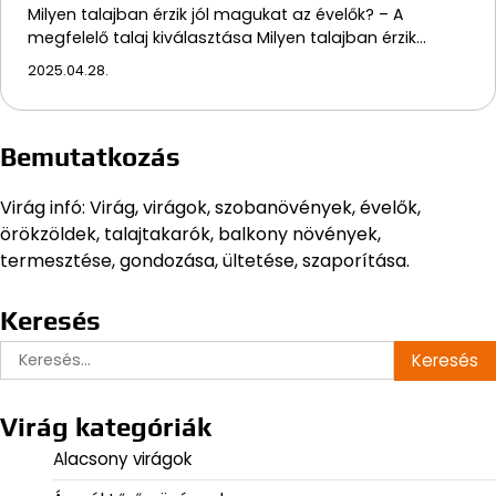
Milyen talajban érzik jól magukat az évelők? – A
megfelelő talaj kiválasztása Milyen talajban érzik…
2025.04.28.
Bemutatkozás
Virág infó: Virág, virágok, szobanövények, évelők,
örökzöldek, talajtakarók, balkony növények,
termesztése, gondozása, ültetése, szaporítása.
Keresés
Keresés:
Virág kategóriák
Alacsony virágok