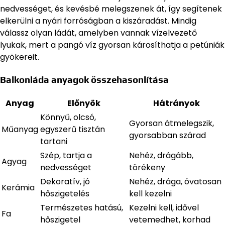
nedvességet, és kevésbé melegszenek át, így segítenek
elkerülni a nyári forróságban a kiszáradást. Mindig
válassz olyan ládát, amelyben vannak vízelvezető
lyukak, mert a pangó víz gyorsan károsíthatja a petúniák
gyökereit.
Balkonláda anyagok összehasonlítása
Anyag
Előnyök
Hátrányok
Könnyű, olcsó,
Gyorsan átmelegszik,
Műanyag
egyszerű tisztán
gyorsabban szárad
tartani
Szép, tartja a
Nehéz, drágább,
Agyag
nedvességet
törékeny
Dekoratív, jó
Nehéz, drága, óvatosan
Kerámia
hőszigetelés
kell kezelni
Természetes hatású,
Kezelni kell, idővel
Fa
hőszigetel
vetemedhet, korhad