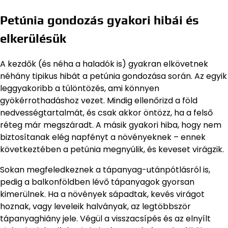
Petúnia gondozás gyakori hibái és
elkerülésük
A kezdők (és néha a haladók is) gyakran elkövetnek
néhány tipikus hibát a petúnia gondozása során. Az egyik
leggyakoribb a túlöntözés, ami könnyen
gyökérrothadáshoz vezet. Mindig ellenőrizd a föld
nedvességtartalmát, és csak akkor öntözz, ha a felső
réteg már megszáradt. A másik gyakori hiba, hogy nem
biztosítanak elég napfényt a növényeknek – ennek
következtében a petúnia megnyúlik, és keveset virágzik.
Sokan megfeledkeznek a tápanyag-utánpótlásról is,
pedig a balkonföldben lévő tápanyagok gyorsan
kimerülnek. Ha a növények sápadtak, kevés virágot
hoznak, vagy leveleik halványak, az legtöbbször
tápanyaghiány jele. Végül a visszacsípés és az elnyílt