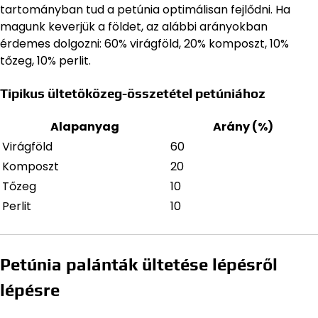
tartományban tud a petúnia optimálisan fejlődni. Ha
magunk keverjük a földet, az alábbi arányokban
érdemes dolgozni: 60% virágföld, 20% komposzt, 10%
tőzeg, 10% perlit.
Tipikus ültetőközeg-összetétel petúniához
Alapanyag
Arány (%)
Virágföld
60
Komposzt
20
Tőzeg
10
Perlit
10
Petúnia palánták ültetése lépésről
lépésre