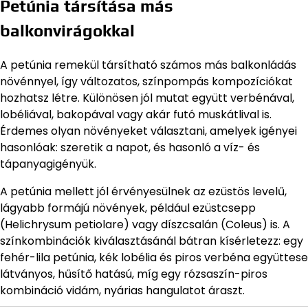
Petúnia társítása más
balkonvirágokkal
A petúnia remekül társítható számos más balkonládás
növénnyel, így változatos, színpompás kompozíciókat
hozhatsz létre. Különösen jól mutat együtt verbénával,
lobéliával, bakopával vagy akár futó muskátlival is.
Érdemes olyan növényeket választani, amelyek igényei
hasonlóak: szeretik a napot, és hasonló a víz- és
tápanyagigényük.
A petúnia mellett jól érvényesülnek az ezüstös levelű,
lágyabb formájú növények, például ezüstcsepp
(Helichrysum petiolare) vagy díszcsalán (Coleus) is. A
színkombinációk kiválasztásánál bátran kísérletezz: egy
fehér-lila petúnia, kék lobélia és piros verbéna együttese
látványos, hűsítő hatású, míg egy rózsaszín-piros
kombináció vidám, nyárias hangulatot áraszt.