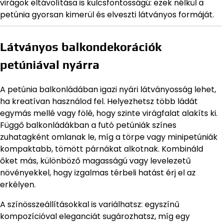
virágok eltávolítása is kulcsfontosságú: ezek nélkül a
petúnia gyorsan kimerül és elveszti látványos formáját.
Látványos balkondekorációk
petúniával nyárra
A petúnia balkonládában igazi nyári látványosság lehet,
ha kreatívan használod fel. Helyezhetsz több ládát
egymás mellé vagy fölé, hogy szinte virágfalat alakíts ki.
Függő balkonládákban a futó petúniák színes
zuhatagként omlanak le, míg a törpe vagy minipetúniák
kompaktabb, tömött párnákat alkotnak. Kombináld
őket más, különböző magasságú vagy levelezetű
növényekkel, hogy izgalmas térbeli hatást érj el az
erkélyen.
A színösszeállításokkal is variálhatsz: egyszínű
kompozícióval eleganciát sugározhatsz, míg egy