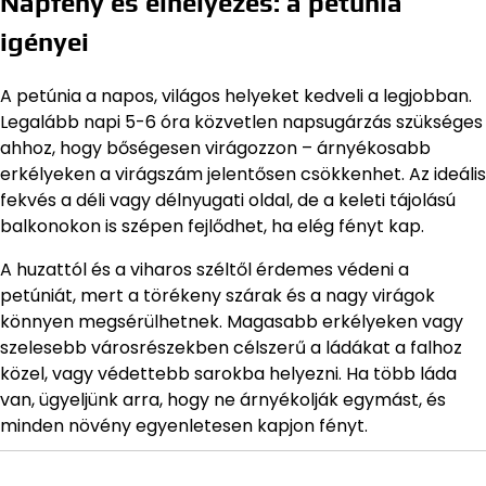
Napfény és elhelyezés: a petúnia
igényei
A petúnia a napos, világos helyeket kedveli a legjobban.
Legalább napi 5-6 óra közvetlen napsugárzás szükséges
ahhoz, hogy bőségesen virágozzon – árnyékosabb
erkélyeken a virágszám jelentősen csökkenhet. Az ideális
fekvés a déli vagy délnyugati oldal, de a keleti tájolású
balkonokon is szépen fejlődhet, ha elég fényt kap.
A huzattól és a viharos széltől érdemes védeni a
petúniát, mert a törékeny szárak és a nagy virágok
könnyen megsérülhetnek. Magasabb erkélyeken vagy
szelesebb városrészekben célszerű a ládákat a falhoz
közel, vagy védettebb sarokba helyezni. Ha több láda
van, ügyeljünk arra, hogy ne árnyékolják egymást, és
minden növény egyenletesen kapjon fényt.