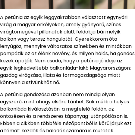
A petúnia az egyik leggyakrabban választott egynyári
virág a magyar erkélyeken, amely gyönyörű, színes
virágtömegével pillanatok alatt feldobja bármelyik
balkon vagy terasz hangulatát. Gyerekkorom óta
lenyűgöz, mennyire változatos színekben és mintákban
pompázik ez az élénk növény, és milyen hálás, ha gondos
kezek ápolják. Nem csoda, hogy a petúnia jó ideje az
egyik legkedveltebb balkonláda-lakó Magyarországon:
gazdag virágzása, illata és formagazdagsága miatt
könnyen a szívünkhöz nő.
A petúnia gondozása azonban nem mindig olyan
egyszerű, mint ahogy elsőre tűnhet. Sok múlik a helyes
balkonláda kiválasztásán, a megfelelő földön, az
öntözésen és a rendszeres tápanyag-utánpótláson is.
Ebben a cikkben többféle nézőpontból is körüljárjuk ezt
a témát: kezdők és haladók számára is mutatok