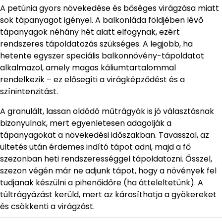
A petúnia gyors növekedése és bőséges virágzása miatt
sok tápanyagot igényel. A balkonláda földjében lévő
tápanyagok néhány hét alatt elfogynak, ezért
rendszeres tápoldatozás szükséges. A legjobb, ha
hetente egyszer speciális balkonnövény-tápoldatot
alkalmazol, amely magas káliumtartalommal
rendelkezik – ez elősegíti a virágképződést és a
színintenzitást.
A granulált, lassan oldódó műtrágyák is jó választásnak
bizonyulnak, mert egyenletesen adagolják a
tápanyagokat a növekedési időszakban. Tavasszal, az
ültetés után érdemes indító tápot adni, majd a fő
szezonban heti rendszerességgel tápoldatozni. Ősszel,
szezon végén már ne adjunk tápot, hogy a növények fel
tudjanak készülni a pihenőidőre (ha átteleltetünk). A
túltrágyázást kerüld, mert az károsíthatja a gyökereket
és csökkenti a virágzást.