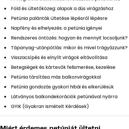
Föld és ültetőközeg: alapok a dús virágzáshoz
Petúnia palánták ültetése lépésről lépésre
Napfény és elhelyezés: a petúnia igényei
Rendszeres öntözés: hogyan és mennyit locsoljunk?
Tápanyag-utánpótlás: mikor és mivel trágyázzunk?
Visszacsípés és elnyílt virágok eltávolítása
Betegségek és kártevők felismerése, kezelése
Petúnia társítása más balkonvirágokkal
Petúnia gondozás gyakori hibái és elkerülésük
Látványos balkondekorációk petúniával nyárra
GYIK (Gyakran Ismételt Kérdések)
Miért érdemes petúniát ültetni