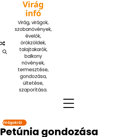
Virág
Skip
to
infó
content
Virág, virágok,
szobanövények,
évelők,
örökzöldek,
talajtakarók,
balkony
növények,
termesztése,
gondozása,
ültetése,
szaporítása.
Virágokról
Petúnia gondozása