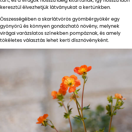
tart, és a virágok hosszú ideig kitartanak, így hosszú időn
keresztül élvezhetjük látványukat a kertünkben.
Összességében a skarlátvörös gyömbérgyökér egy
gyönyörű és könnyen gondozható növény, melynek
virágai varázslatos színekben pompáznak, és amely
tökéletes választás lehet kerti dísznövényként.