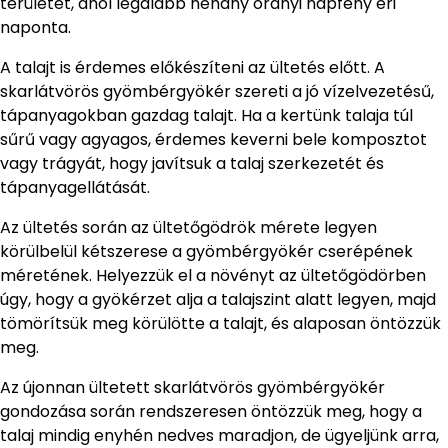
területet, ahol legalább néhány órányi napfény éri
naponta.
A talajt is érdemes előkészíteni az ültetés előtt. A
skarlátvörös gyömbérgyökér szereti a jó vízelvezetésű,
tápanyagokban gazdag talajt. Ha a kertünk talaja túl
sűrű vagy agyagos, érdemes keverni bele komposztot
vagy trágyát, hogy javítsuk a talaj szerkezetét és
tápanyagellátását.
Az ültetés során az ültetőgödrök mérete legyen
körülbelül kétszerese a gyömbérgyökér cserépének
méretének. Helyezzük el a növényt az ültetőgödörben
úgy, hogy a gyökérzet alja a talajszint alatt legyen, majd
tömörítsük meg körülötte a talajt, és alaposan öntözzük
meg.
Az újonnan ültetett skarlátvörös gyömbérgyökér
gondozása során rendszeresen öntözzük meg, hogy a
talaj mindig enyhén nedves maradjon, de ügyeljünk arra,