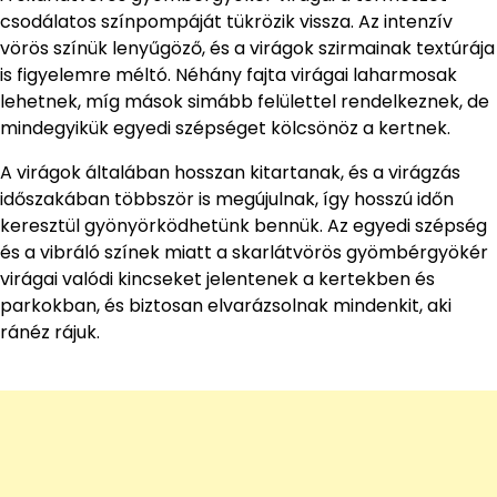
csodálatos színpompáját tükrözik vissza. Az intenzív
vörös színük lenyűgöző, és a virágok szirmainak textúrája
is figyelemre méltó. Néhány fajta virágai laharmosak
lehetnek, míg mások simább felülettel rendelkeznek, de
mindegyikük egyedi szépséget kölcsönöz a kertnek.
A virágok általában hosszan kitartanak, és a virágzás
időszakában többször is megújulnak, így hosszú időn
keresztül gyönyörködhetünk bennük. Az egyedi szépség
és a vibráló színek miatt a skarlátvörös gyömbérgyökér
virágai valódi kincseket jelentenek a kertekben és
parkokban, és biztosan elvarázsolnak mindenkit, aki
ránéz rájuk.