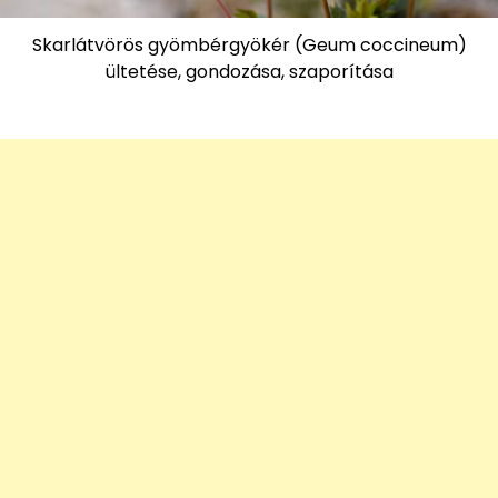
Skarlátvörös gyömbérgyökér (Geum coccineum)
ültetése, gondozása, szaporítása