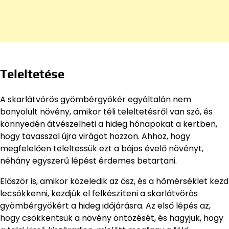
Teleltetése
A skarlátvörös gyömbérgyökér egyáltalán nem
bonyolult növény, amikor téli teleltetésről van szó, és
könnyedén átvészelheti a hideg hónapokat a kertben,
hogy tavasszal újra virágot hozzon. Ahhoz, hogy
megfelelően teleltessük ezt a bájos évelő növényt,
néhány egyszerű lépést érdemes betartani.
Először is, amikor közeledik az ősz, és a hőmérséklet kezd
lecsökkenni, kezdjük el felkészíteni a skarlátvörös
gyömbérgyökért a hideg időjárásra. Az első lépés az,
hogy csökkentsük a növény öntözését, és hagyjuk, hogy