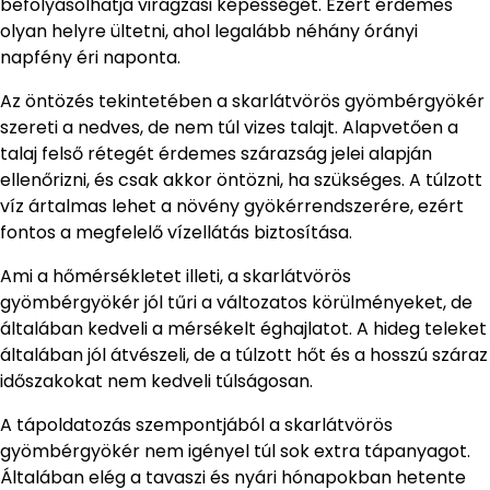
befolyásolhatja virágzási képességét. Ezért érdemes
olyan helyre ültetni, ahol legalább néhány órányi
napfény éri naponta.
Az öntözés tekintetében a skarlátvörös gyömbérgyökér
szereti a nedves, de nem túl vizes talajt. Alapvetően a
talaj felső rétegét érdemes szárazság jelei alapján
ellenőrizni, és csak akkor öntözni, ha szükséges. A túlzott
víz ártalmas lehet a növény gyökérrendszerére, ezért
fontos a megfelelő vízellátás biztosítása.
Ami a hőmérsékletet illeti, a skarlátvörös
gyömbérgyökér jól tűri a változatos körülményeket, de
általában kedveli a mérsékelt éghajlatot. A hideg teleket
általában jól átvészeli, de a túlzott hőt és a hosszú száraz
időszakokat nem kedveli túlságosan.
A tápoldatozás szempontjából a skarlátvörös
gyömbérgyökér nem igényel túl sok extra tápanyagot.
Általában elég a tavaszi és nyári hónapokban hetente