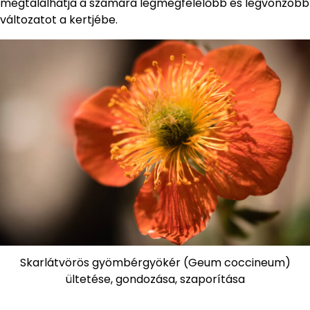
megtalálhatja a számára legmegfelelőbb és legvonzóbb
változatot a kertjébe.
Skarlátvörös gyömbérgyökér (Geum coccineum)
ültetése, gondozása, szaporítása