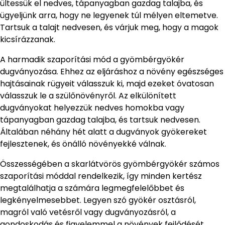
ültessük el nedves, tápanyagban gazdag talajba, és
ügyeljünk arra, hogy ne legyenek túl mélyen eltemetve.
Tartsuk a talajt nedvesen, és várjuk meg, hogy a magok
kicsírázzanak.
A harmadik szaporítási mód a gyömbérgyökér
dugványozása. Ehhez az eljáráshoz a növény egészséges
hajtásainak rügyeit válasszuk ki, majd ezeket óvatosan
válasszuk le a szülőnövényről. Az elkülönített
dugványokat helyezzük nedves homokba vagy
tápanyagban gazdag talajba, és tartsuk nedvesen.
Általában néhány hét alatt a dugványok gyökereket
fejlesztenek, és önálló növényekké válnak.
Összességében a skarlátvörös gyömbérgyökér számos
szaporítási móddal rendelkezik, így minden kertész
megtalálhatja a számára legmegfelelőbbet és
legkényelmesebbet. Legyen szó gyökér osztásról,
magról való vetésről vagy dugványozásról, a
gondoskodás és figyelemmel a növények fejlődését