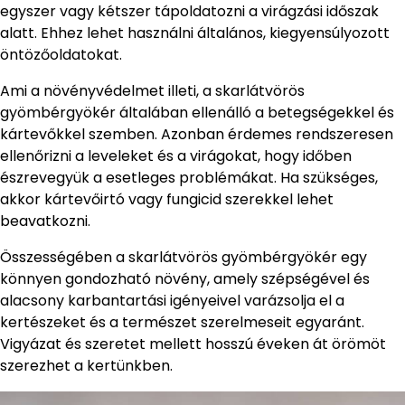
egyszer vagy kétszer tápoldatozni a virágzási időszak
alatt. Ehhez lehet használni általános, kiegyensúlyozott
öntözőoldatokat.
Ami a növényvédelmet illeti, a skarlátvörös
gyömbérgyökér általában ellenálló a betegségekkel és
kártevőkkel szemben. Azonban érdemes rendszeresen
ellenőrizni a leveleket és a virágokat, hogy időben
észrevegyük a esetleges problémákat. Ha szükséges,
akkor kártevőirtó vagy fungicid szerekkel lehet
beavatkozni.
Összességében a skarlátvörös gyömbérgyökér egy
könnyen gondozható növény, amely szépségével és
alacsony karbantartási igényeivel varázsolja el a
kertészeket és a természet szerelmeseit egyaránt.
Vigyázat és szeretet mellett hosszú éveken át örömöt
szerezhet a kertünkben.