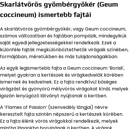
Skarlátvörös gyömbérgyökér (Geum
coccineum) ismertebb fajtái
A skarlátvörös gyömbérgyökér, vagy Geum coccineum,
számos változatban és fajtában pompázik, mindegyikük
saját egyedi jellegzetességekkel rendelkezik. Ezek a
különféle fajták megkülönböztethetők virágaik színében,
formájában, méretükben és más tulajdonságaikban.
Az egyik legismertebb fajta a Geum coccineum ‘Borisii’,
melyet gyakran a kertészek és virágkedvelők körében
ismernek és kedvelnek. Ez a fajta rendkívül bőséges
virágzást és gyönyörű mélyvörös virágokat kínál, melyek
igazán lenyűgöző látványt nyújtanak a kertben.
A ‘Flames of Passion’ (szenvedély lángjai) névre
keresztelt fajta szintén népszerű a kertészek körében.
Ez a fajta élénk vörös virágokkal rendelkezik, melyek
mintha lángokba borulnának a kertben. A virágok