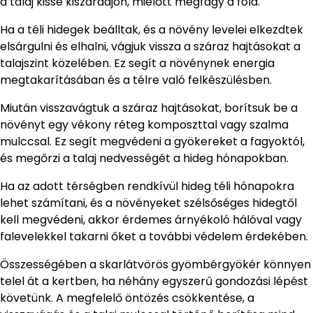
a talaj kissé kiszáradjon, mielőtt megfagy a föld.
Ha a téli hidegek beálltak, és a növény levelei elkezdtek
elsárgulni és elhalni, vágjuk vissza a száraz hajtásokat a
talajszint közelében. Ez segít a növénynek energia
megtakarításában és a télre való felkészülésben.
Miután visszavágtuk a száraz hajtásokat, borítsuk be a
növényt egy vékony réteg komposzttal vagy szalma
mulccsal. Ez segít megvédeni a gyökereket a fagyoktól,
és megőrzi a talaj nedvességét a hideg hónapokban.
Ha az adott térségben rendkívül hideg téli hónapokra
lehet számítani, és a növényeket szélsőséges hidegtől
kell megvédeni, akkor érdemes árnyékoló hálóval vagy
falevelekkel takarni őket a további védelem érdekében.
Összességében a skarlátvörös gyömbérgyökér könnyen
telel át a kertben, ha néhány egyszerű gondozási lépést
követünk. A megfelelő öntözés csökkentése, a