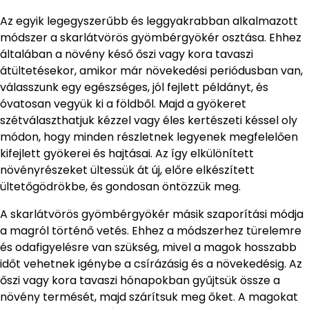
Az egyik legegyszerűbb és leggyakrabban alkalmazott
módszer a skarlátvörös gyömbérgyökér osztása. Ehhez
általában a növény késő őszi vagy kora tavaszi
átültetésekor, amikor már növekedési periódusban van,
válasszunk egy egészséges, jól fejlett példányt, és
óvatosan vegyük ki a földből. Majd a gyökeret
szétválaszthatjuk kézzel vagy éles kertészeti késsel oly
módon, hogy minden részletnek legyenek megfelelően
kifejlett gyökerei és hajtásai. Az így elkülönített
növényrészeket ültessük át új, előre elkészített
ültetőgödrökbe, és gondosan öntözzük meg.
A skarlátvörös gyömbérgyökér másik szaporítási módja
a magról történő vetés. Ehhez a módszerhez türelemre
és odafigyelésre van szükség, mivel a magok hosszabb
időt vehetnek igénybe a csírázásig és a növekedésig. Az
őszi vagy kora tavaszi hónapokban gyűjtsük össze a
növény termését, majd szárítsuk meg őket. A magokat