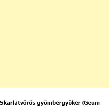
Skarlátvörös gyömbérgyökér (Geum