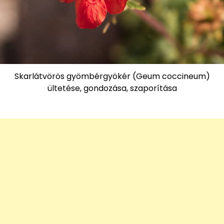
Skarlátvörös gyömbérgyökér (Geum coccineum)
ültetése, gondozása, szaporítása