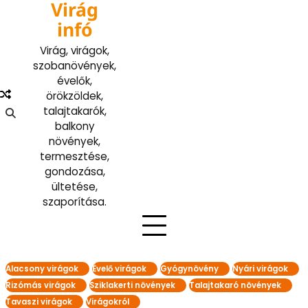
Virág
Skip
to
infó
content
Virág, virágok,
szobanövények,
évelők,
örökzöldek,
talajtakarók,
balkony
növények,
termesztése,
gondozása,
ültetése,
szaporítása.
Alacsony virágok
Évelő virágok
Gyógynövény
Nyári virágok
Rizómás virágok
Sziklakerti növények
Talajtakaró növények
Tavaszi virágok
Virágokról