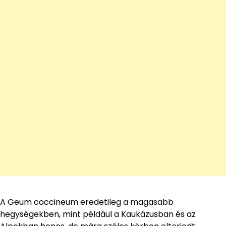
A Geum coccineum eredetileg a magasabb
hegységekben, mint például a Kaukázusban és az