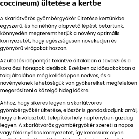
coccineum) ültetése a kertbe
A skarlátvörös gyömbérgyökér ültetése kertünkbe
egyszerű, és ha néhány alapvető lépést betartunk,
könnyedén megteremthetjük a növény optimális
környezetét, hogy egészségesen növekedjen és
gyönyörű virágokat hozzon.
Az ültetés időpontját tekintve általában a tavaszi és a
kora őszi hónapok ideálisak. Ezekben az időszakokban a
talaj általában még kellőképpen nedves, és a
növényeknek lehetőségük van gyökereiket megfelelően
megerősíteni a közelgő hideg időkre.
Ahhoz, hogy sikeres legyen a skarlátvörös
gyömbérgyökér ültetése, először is gondoskodjunk arról,
hogy a kiválasztott telepítési hely napfényben gazdag
legyen. A skarlátvörös gyömbérgyökér szereti a napos
vagy félárnyékos környezetet, így keressünk olyan