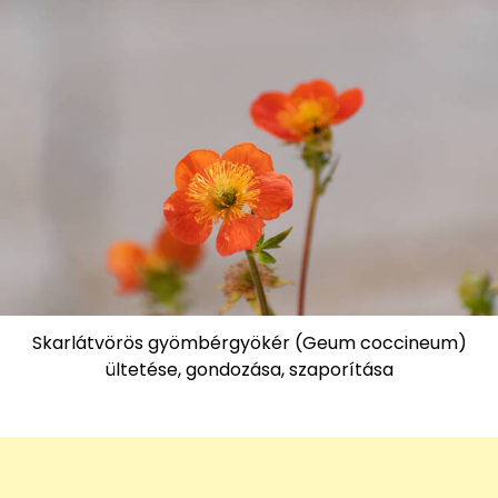
Skarlátvörös gyömbérgyökér (Geum coccineum)
ültetése, gondozása, szaporítása