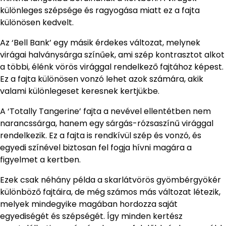
különleges szépsége és ragyogása miatt ez a fajta
különösen kedvelt.
Az ‘Bell Bank’ egy másik érdekes változat, melynek
virágai halványsárga színűek, ami szép kontrasztot alkot
a többi, élénk vörös virággal rendelkező fajtához képest.
Ez a fajta különösen vonzó lehet azok számára, akik
valami különlegeset keresnek kertjükbe.
A ‘Totally Tangerine’ fajta a nevével ellentétben nem
narancssárga, hanem egy sárgás-rózsaszínű virággal
rendelkezik. Ez a fajta is rendkívül szép és vonzó, és
egyedi színével biztosan fel fogja hívni magára a
figyelmet a kertben.
Ezek csak néhány példa a skarlátvörös gyömbérgyökér
különböző fajtáira, de még számos más változat létezik,
melyek mindegyike magában hordozza saját
egyediségét és szépségét. Így minden kertész