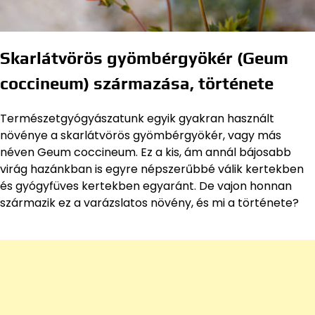
Skarlátvörös gyömbérgyökér (Geum
coccineum) származása, története
Természetgyógyászatunk egyik gyakran használt
növénye a skarlátvörös gyömbérgyökér, vagy más
néven Geum coccineum. Ez a kis, ám annál bájosabb
virág hazánkban is egyre népszerűbbé válik kertekben
és gyógyfüves kertekben egyaránt. De vajon honnan
származik ez a varázslatos növény, és mi a története?