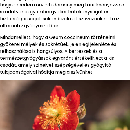
hogy a modern orvostudomány még tanulmányozza a
skarlátvörös gyömbérgyökér hatékonyságát és
biztonságosságát, sokan bizalmat szavaznak neki az
alternatív gyógyászatban.
Mindamellett, hogy a Geum coccineum történelmi
gyökerei mélyek és sokrétűek, jelenlegi jelenléte és
felhasználása is hangsúlyos. A kertészek és a
természetgyógyászok egyaránt értékelik ezt a kis
csodát, amely színeivel, szépségével és gyógyító
tulajdonságaival hódítja meg a szívünket.