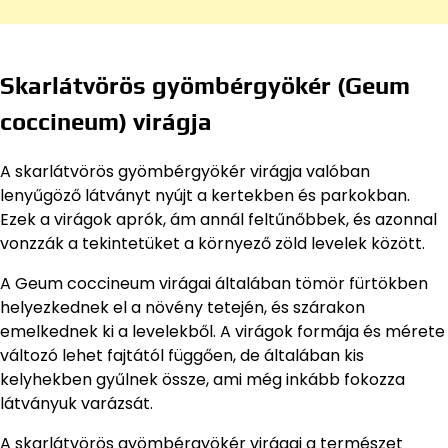
Skarlátvörös gyömbérgyökér (Geum
coccineum) virágja
A skarlátvörös gyömbérgyökér virágja valóban
lenyűgöző látványt nyújt a kertekben és parkokban.
Ezek a virágok aprók, ám annál feltűnőbbek, és azonnal
vonzzák a tekintetüket a környező zöld levelek között.
A Geum coccineum virágai általában tömör fürtökben
helyezkednek el a növény tetején, és szárakon
emelkednek ki a levelekből. A virágok formája és mérete
változó lehet fajtától függően, de általában kis
kelyhekben gyűlnek össze, ami még inkább fokozza
látványuk varázsát.
A skarlátvörös gyömbérgyökér virágai a természet