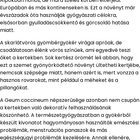
Alpokban honos, de mára széles körben elterjedt
Európában és más kontinenseken is. Ezt a növényt már
évszázadok óta használják gyógyászati célokra,
elsősorban gyulladáscsökkentő és görcsoldó hatása
miatt.
A skarlátvörös gyömbérgyökér virágai apróak, de
csodálatosan élénk vörös színűek, ami egyedivé teszi
őket a kertekben. Sok kertész örömét leli abban, hogy
ezt a szemet gyönyörködtető növényt ültetheti kertjébe,
nemcsak szépsége miatt, hanem azért is, mert vonzza a
hasznos rovarokat, mint például a méheket és a
pillangókat.
A Geum coccineum népszerűsége azonban nem csupán
a kertekben való dekoratív felhasználásának
köszönhető. A természetgyógyászatban a gyökérből
készült kivonatot hagyományosan használták emésztési
problémák, menstruációs panaszok és más
egészségügyi problémák kezelésére. Annak ellenére,