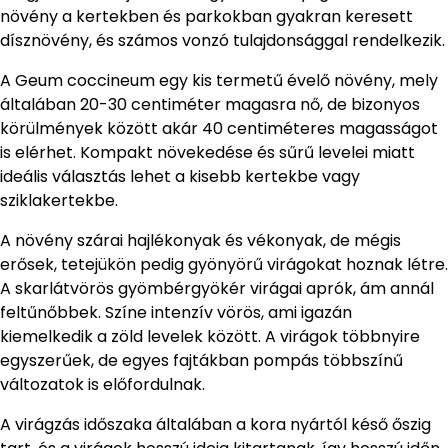
növény a kertekben és parkokban gyakran keresett
dísznövény, és számos vonzó tulajdonsággal rendelkezik.
A Geum coccineum egy kis termetű évelő növény, mely
általában 20-30 centiméter magasra nő, de bizonyos
körülmények között akár 40 centiméteres magasságot
is elérhet. Kompakt növekedése és sűrű levelei miatt
ideális választás lehet a kisebb kertekbe vagy
sziklakertekbe.
A növény szárai hajlékonyak és vékonyak, de mégis
erősek, tetejükön pedig gyönyörű virágokat hoznak létre.
A skarlátvörös gyömbérgyökér virágai aprók, ám annál
feltűnőbbek. Színe intenzív vörös, ami igazán
kiemelkedik a zöld levelek között. A virágok többnyire
egyszerűek, de egyes fajtákban pompás többszínű
változatok is előfordulnak.
A virágzás időszaka általában a kora nyártól késő őszig