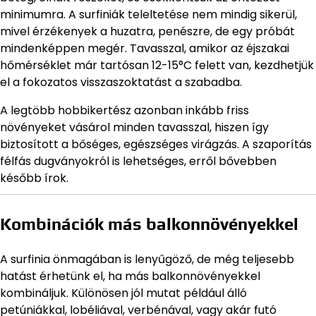
minimumra. A surfiniák teleltetése nem mindig sikerül,
mivel érzékenyek a huzatra, penészre, de egy próbát
mindenképpen megér. Tavasszal, amikor az éjszakai
hőmérséklet már tartósan 12-15°C felett van, kezdhetjük
el a fokozatos visszaszoktatást a szabadba.
A legtöbb hobbikertész azonban inkább friss
növényeket vásárol minden tavasszal, hiszen így
biztosított a bőséges, egészséges virágzás. A szaporítás
félfás dugványokról is lehetséges, erről bővebben
később írok.
Kombinációk más balkonnövényekkel
A surfinia önmagában is lenyűgöző, de még teljesebb
hatást érhetünk el, ha más balkonnövényekkel
kombináljuk. Különösen jól mutat például álló
petúniákkal, lobéliával, verbénával, vagy akár futó