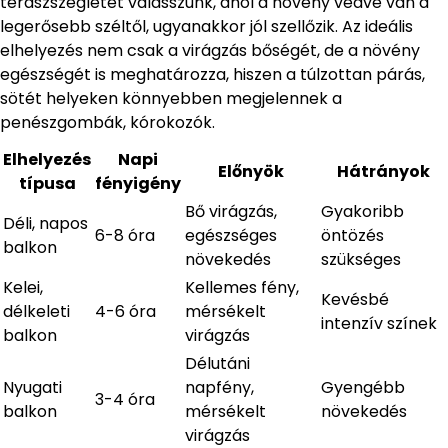
teraszszegletet válasszunk, ahol a növény védve van a
legerősebb széltől, ugyanakkor jól szellőzik. Az ideális
elhelyezés nem csak a virágzás bőségét, de a növény
egészségét is meghatározza, hiszen a túlzottan párás,
sötét helyeken könnyebben megjelennek a
penészgombák, kórokozók.
Elhelyezés
Napi
Előnyök
Hátrányok
típusa
fényigény
Bő virágzás,
Gyakoribb
Déli, napos
6-8 óra
egészséges
öntözés
balkon
növekedés
szükséges
Kelei,
Kellemes fény,
Kevésbé
délkeleti
4-6 óra
mérsékelt
intenzív színek
balkon
virágzás
Délutáni
Nyugati
napfény,
Gyengébb
3-4 óra
balkon
mérsékelt
növekedés
virágzás