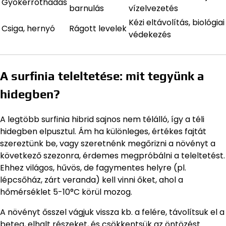
Gyökérrothadás
barnulás
vízelvezetés
Kézi eltávolítás, biológiai
Csiga, hernyó
Rágott levelek
védekezés
A surfinia teleltetése: mit tegyünk a
hidegben?
A legtöbb surfinia hibrid sajnos nem télálló, így a téli
hidegben elpusztul. Ám ha különleges, értékes fajtát
szereztünk be, vagy szeretnénk megőrizni a növényt a
következő szezonra, érdemes megpróbálni a teleltetést.
Ehhez világos, hűvös, de fagymentes helyre (pl.
lépcsőház, zárt veranda) kell vinni őket, ahol a
hőmérséklet 5-10°C körül mozog.
A növényt ősszel vágjuk vissza kb. a felére, távolítsuk el a
beteg, elhalt részeket, és csökkentsük az öntözést