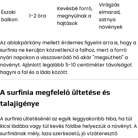
Virágzás
Kevésbé forró,
Északi
elmarad,
1-2 óra
megnyúlnak a
balkon
satnya
hajtások
növények
Az ablakpárkány mellett érdemes figyelni arra is, hogy a
surfinia ne kerüljön közvetlenül a falhoz, mert a forró
nyári napokon a visszaverődő hő akár "megsütheti" a
növényt. Ajánlott legalább 5-10 centiméter távolságot
hagyni a fal és a láda között.
A surfinia megfelelő ültetése és
talajigénye
A surfinia ültetésénél az egyik leggyakoribb hiba, ha túl
kicsi ládába vagy túl kevés földbe helyezzük a növényt. A
surfiniának mély, laza szerkezetű, jó vízáteresztő