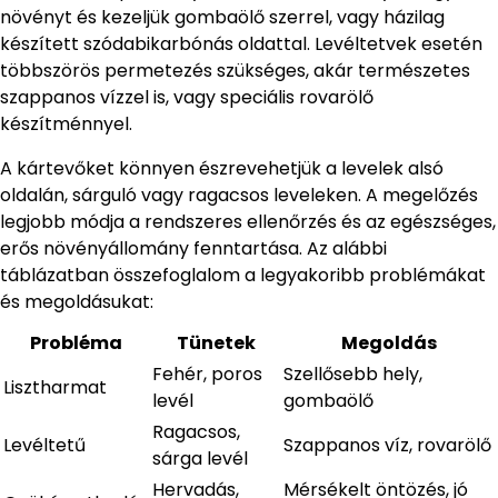
növényt és kezeljük gombaölő szerrel, vagy házilag
készített szódabikarbónás oldattal. Levéltetvek esetén
többszörös permetezés szükséges, akár természetes
szappanos vízzel is, vagy speciális rovarölő
készítménnyel.
A kártevőket könnyen észrevehetjük a levelek alsó
oldalán, sárguló vagy ragacsos leveleken. A megelőzés
legjobb módja a rendszeres ellenőrzés és az egészséges,
erős növényállomány fenntartása. Az alábbi
táblázatban összefoglalom a legyakoribb problémákat
és megoldásukat:
Probléma
Tünetek
Megoldás
Fehér, poros
Szellősebb hely,
Lisztharmat
levél
gombaölő
Ragacsos,
Levéltetű
Szappanos víz, rovarölő
sárga levél
Hervadás,
Mérsékelt öntözés, jó