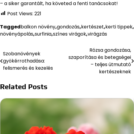
– a siker garantált, ha követed a fenti tanácsokat!
Post Views:
221
Tagged
balkon növény
,
gondozás
,
kertészet
,
kerti tippek
,
növényápolás
,
surfinia
,
színes virágok
,
virágzás
Rózsa gondozása,
Bejegyzés
Szobanövények
szaporítása és betegségei
gyökérrothadása:
navigáció
– teljes útmutató
felismerés és kezelés
kertészeknek
Related Posts