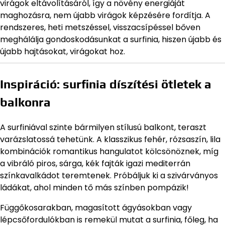
virágok eltávolításáról, így a növény energiáját
maghozásra, nem újabb virágok képzésére fordítja. A
rendszeres, heti metszéssel, visszacsípéssel bőven
meghálálja gondoskodásunkat a surfinia, hiszen újabb és
újabb hajtásokat, virágokat hoz.
Inspiráció: surfinia díszítési ötletek a
balkonra
A surfiniával szinte bármilyen stílusú balkont, teraszt
varázslatossá tehetünk. A klasszikus fehér, rózsaszín, lila
kombinációk romantikus hangulatot kölcsönöznek, míg
a vibráló piros, sárga, kék fajták igazi mediterrán
színkavalkádot teremtenek. Próbáljuk ki a szivárványos
ládákat, ahol minden tő más színben pompázik!
Függőkosarakban, magasított ágyásokban vagy
lépcsőfordulókban is remekül mutat a surfinia, főleg, ha