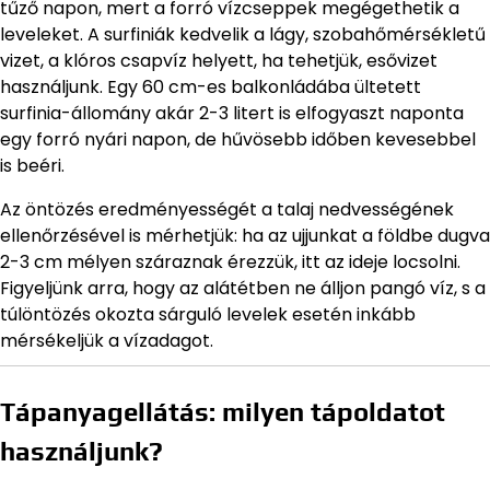
tűző napon, mert a forró vízcseppek megégethetik a
leveleket. A surfiniák kedvelik a lágy, szobahőmérsékletű
vizet, a klóros csapvíz helyett, ha tehetjük, esővizet
használjunk. Egy 60 cm-es balkonládába ültetett
surfinia-állomány akár 2-3 litert is elfogyaszt naponta
egy forró nyári napon, de hűvösebb időben kevesebbel
is beéri.
Az öntözés eredményességét a talaj nedvességének
ellenőrzésével is mérhetjük: ha az ujjunkat a földbe dugva
2-3 cm mélyen száraznak érezzük, itt az ideje locsolni.
Figyeljünk arra, hogy az alátétben ne álljon pangó víz, s a
túlöntözés okozta sárguló levelek esetén inkább
mérsékeljük a vízadagot.
Tápanyagellátás: milyen tápoldatot
használjunk?