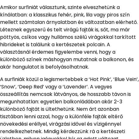
Amikor surfiniát választunk, szinte elveszhetünk a
kínálatban: a klasszikus fehér, pink, lila vagy piros szín
mellett számtalan árnyalatban és változatban elérhető.
Léteznek egyszerű és telt virágú fajták is, sőt, ma már
pöttyös, csíkos vagy hullámos szélű virágokkal tarkított
hibrideket is találunk a kertészetek polcain. A
választásnál érdemes figyelembe venni, hogy a
különböző színek máshogyan mutatnak a balkonon, és
akár hangulatot is befolyásolhatnak.
A surfiniák közül a legismertebbek a ‘Hot Pink’, ‘Blue Vein’,
‘Snow’, ‘Deep Red’ vagy a ‘Lavender’. A vegyes
összeállítás nemcsak látványos, de hosszabb távon is
megunhatatlan: egyetlen balkonládában akár 2-3
különböző fajtát is ültethetünk. Nem árt azonban
tisztában lenni azzal, hogy a különféle fajták eltérő
növekedési eréllyel, virágzási idővel és vízigénnyel
rendelkezhetnek. Mindig kérdezzünk rá a kertészeti
üzletben, milyen igényekkel bír az adott változat.