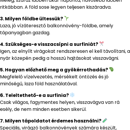
Meleg, száraz időben akár naponta, hűvösebb időben
ritkábban. A föld sose legyen teljesen kiszáradva.
3. Milyen földbe ültessük?
Laza, jó vízáteresztő balkonnövény-földbe, amely
tápanyagban gazdag.
4. Szükséges-e visszacsípni a surfiniát?
Igen, az elnyílt virágokat rendszeresen el kell távolítani, a
nyár közepén pedig a hosszú hajtásokat visszavágni.
5. Hogyan előzhető meg a gyökérrothadás?
Megfelelő vízelvezetés, mérsékelt öntözés és jó
minőségű, laza föld használatával.
6. Teleltethető-e a surfinia?
Csak világos, fagymentes helyen, visszavágva van rá
esély, de nem minden esetben sikerül.
7. Milyen tápoldatot érdemes használni?
Speciális, virágzó balkonnövények számára készült,