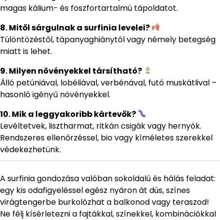
magas kálium- és foszfortartalmú tápoldatot.
8. Mitől sárgulnak a surfinia levelei?
Túlöntözéstől, tápanyaghiánytól vagy némely betegség
miatt is lehet.
9. Milyen növényekkel társítható?
Álló petúniával, lobéliával, verbénával, futó muskátlival –
hasonló igényű növényekkel.
10. Mik a leggyakoribb kártevők?
Levéltetvek, lisztharmat, ritkán csigák vagy hernyók.
Rendszeres ellenőrzéssel, bio vagy kíméletes szerekkel
védekezhetünk.
A surfinia gondozása valóban sokoldalú és hálás feladat:
egy kis odafigyeléssel egész nyáron át dús, színes
virágtengerbe burkolózhat a balkonod vagy teraszod!
Ne félj kísérletezni a fajtákkal, színekkel, kombinációkkal