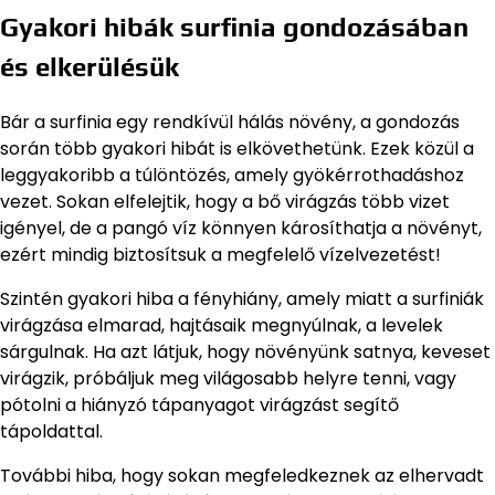
Gyakori hibák surfinia gondozásában
és elkerülésük
Bár a surfinia egy rendkívül hálás növény, a gondozás
során több gyakori hibát is elkövethetünk. Ezek közül a
leggyakoribb a túlöntözés, amely gyökérrothadáshoz
vezet. Sokan elfelejtik, hogy a bő virágzás több vizet
igényel, de a pangó víz könnyen károsíthatja a növényt,
ezért mindig biztosítsuk a megfelelő vízelvezetést!
Szintén gyakori hiba a fényhiány, amely miatt a surfiniák
virágzása elmarad, hajtásaik megnyúlnak, a levelek
sárgulnak. Ha azt látjuk, hogy növényünk satnya, keveset
virágzik, próbáljuk meg világosabb helyre tenni, vagy
pótolni a hiányzó tápanyagot virágzást segítő
tápoldattal.
További hiba, hogy sokan megfeledkeznek az elhervadt