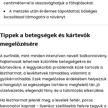
centiméterrel is visszavághatjuk a főhajtásokat.
A metszés után érdemes tápoldattal, bőséges
locsolással támogatni a növényt.
Tippek a betegségek és kártevők
megelőzésére
A surfiniák, mint minden intenzíven nevelt balkonnövény,
hajlamosak lehetnek különféle betegségekre és
kártevőkre. A leggyakoribb problémák közé tartozik a
lisztharmat, a levéltetvek támadása, valamint a
gyökérrothadás. Ezek megelőzése érdekében helyezzük
a hangsúlyt az egészséges tartásra: megfelelő tér, jó
vízelvezetés, elegendő fény, és a túlöntözés elkerülése.
Ha lisztharmat jelenik meg, a levelek fehér, poros
bevonatot kapnak – ilyenkor szellősebb helyre tegyük a