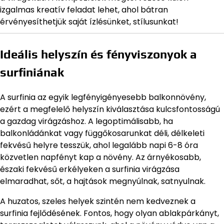
izgalmas kreatív feladat lehet, ahol bátran
érvényesíthetjük saját ízlésünket, stílusunkat!
Ideális helyszín és fényviszonyok a
surfiniának
A surfinia az egyik legfényigényesebb balkonnövény,
ezért a megfelelő helyszín kiválasztása kulcsfontosságú
a gazdag virágzáshoz. A legoptimálisabb, ha
balkonládánkat vagy függőkosarunkat déli, délkeleti
fekvésű helyre tesszük, ahol legalább napi 6-8 óra
közvetlen napfényt kap a növény. Az árnyékosabb,
északi fekvésű erkélyeken a surfinia virágzása
elmaradhat, sőt, a hajtások megnyúlnak, satnyulnak.
A huzatos, szeles helyek szintén nem kedveznek a
surfinia fejlődésének. Fontos, hogy olyan ablakpárkányt,