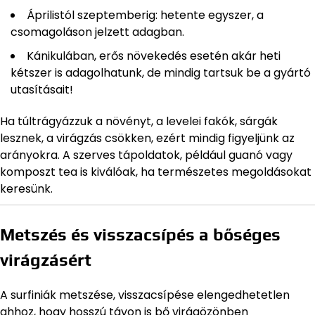
Áprilistól szeptemberig: hetente egyszer, a
csomagoláson jelzett adagban.
Kánikulában, erős növekedés esetén akár heti
kétszer is adagolhatunk, de mindig tartsuk be a gyártó
utasításait!
Ha túltrágyázzuk a növényt, a levelei fakók, sárgák
lesznek, a virágzás csökken, ezért mindig figyeljünk az
arányokra. A szerves tápoldatok, például guanó vagy
komposzt tea is kiválóak, ha természetes megoldásokat
keresünk.
Metszés és visszacsípés a bőséges
virágzásért
A surfiniák metszése, visszacsípése elengedhetetlen
ahhoz, hogy hosszú távon is bő virágözönben