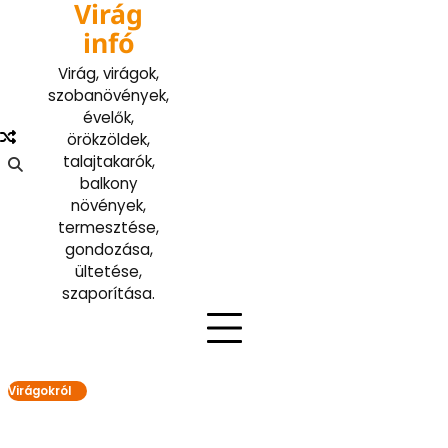
Virág
Skip
to
infó
content
Virág, virágok,
szobanövények,
évelők,
örökzöldek,
talajtakarók,
balkony
növények,
termesztése,
gondozása,
ültetése,
szaporítása.
Virágokról