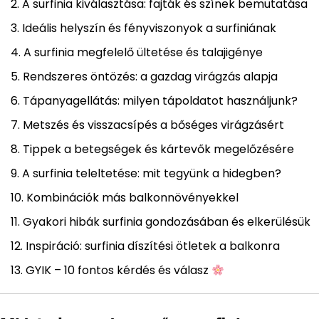
A surfinia kiválasztása: fajták és színek bemutatása
Ideális helyszín és fényviszonyok a surfiniának
A surfinia megfelelő ültetése és talajigénye
Rendszeres öntözés: a gazdag virágzás alapja
Tápanyagellátás: milyen tápoldatot használjunk?
Metszés és visszacsípés a bőséges virágzásért
Tippek a betegségek és kártevők megelőzésére
A surfinia teleltetése: mit tegyünk a hidegben?
Kombinációk más balkonnövényekkel
Gyakori hibák surfinia gondozásában és elkerülésük
Inspiráció: surfinia díszítési ötletek a balkonra
GYIK – 10 fontos kérdés és válasz