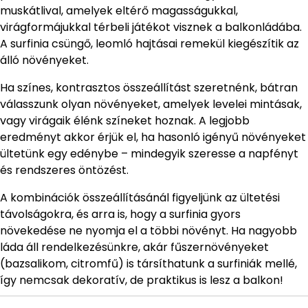
muskátlival, amelyek eltérő magasságukkal,
virágformájukkal térbeli játékot visznek a balkonládába.
A surfinia csüngő, leomló hajtásai remekül kiegészítik az
álló növényeket.
Ha színes, kontrasztos összeállítást szeretnénk, bátran
válasszunk olyan növényeket, amelyek levelei mintásak,
vagy virágaik élénk színeket hoznak. A legjobb
eredményt akkor érjük el, ha hasonló igényű növényeket
ültetünk egy edénybe – mindegyik szeresse a napfényt
és rendszeres öntözést.
A kombinációk összeállításánál figyeljünk az ültetési
távolságokra, és arra is, hogy a surfinia gyors
növekedése ne nyomja el a többi növényt. Ha nagyobb
láda áll rendelkezésünkre, akár fűszernövényeket
(bazsalikom, citromfű) is társíthatunk a surfiniák mellé,
így nemcsak dekoratív, de praktikus is lesz a balkon!