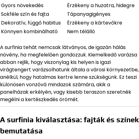
Gyors növekedés
Érzékeny a huzatra, hidegre
Sokféle szín és fajta
Tápanyagigényes
Dekoratív, függő habitus
Érzékeny a kártevőkre
Könnyen kombinálható
Nem télálló
A surfinia tehát nemcsak látványos, de igazán hálás
növény, ha megfelelően gondozzuk. Kiemelkedő varázsa
abban rejlik, hogy viszonylag kis helyen is igazi
virágtengert varázsolhatunk általa a városi környezetbe,
anélkül, hogy hatalmas kertre lenne szükségünk. Ez teszi
különösen vonzóvá mindazok számára, akik a
panelházak erkélyén, vagy kisebb teraszon szeretnék
megélni a kertészkedés örömét.
A surfinia kiválasztása: fajták és színek
bemutatása