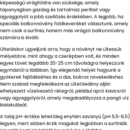
képességű virágföldre van szüksége, amely
tápanyagban gazdag és tartalmaz perlitet vagy
agyaggolyót a jobb szellőzés érdekében. A legjobb, ha
speciális balkonnövény földkeveréket választunk, amely
nem csak a surfinia, hanem más virágzó balkonnövény
számára is kiváló.
Ültetéskor ügyeljünk arra, hogy a növényt ne ültessük
mélyebbre, mint ahogy a cserépben volt, és minden
egyes tövet legalább 20-25 cm távolságra helyezzünk
egymástól a ládában. Így elegendő helyet hagyunk a
gyökerek fejlődéséhez és a dús, bokros növekedéshez.
Nem szabad megfeledkezni az ültetőedény alján
elhelyezett vízelvezető rétegről, például apró kavicsról
vagy agyaggolyóról, amely megakadályozza a pangó víz
kialakulását.
A talaj pH-értéke lehetőleg enyhén savanyú (pH 5,5-6,5)
legyen, mert ebben érzik magukat legjobban a surfiniák.