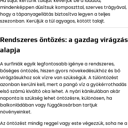
Ha saját kertünk talaját keverjük be a ládába,
mindenképpen dúsítsuk komposzttal, szerves trágyával,
hogy a tápanyagellátás biztosítva legyen a teljes
szezonban. Kerüljük a túl agyagos, kötött talajt.
Rendszeres öntözés: a gazdag virágzás
alapja
A surfiniák egyik legfontosabb igénye a rendszeres,
bőséges öntözés, hiszen gyors növekedésükhöz és bő
virágzásukhoz sok vízre van szükségük. A túlöntözést
azonban kerülni kell, mert a pangó víz a gyökérrothadás
első számú kiváltó oka lehet. A nyári kánikulában akár
naponta is szükség lehet öntözésre, különösen, ha
balkonládában vagy függőkosárban tartjuk
növényeinket.
Az öntözést mindig reggel vagy este végezzük, soha ne a