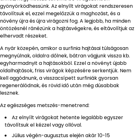
gyönyörködhessünk. Az elnyílt virágokat rendszeresen
távolítsuk el, ezzel megelőzzük a maghozást, és a
növény újra és újra virágozni fog. A legjobb, ha minden
öntözésnél ránézünk a hajtásvégekre, és eltávolítjuk az
elhervadt részeket.
A nyár közepén, amikor a surfinia hajtásai túlságosan
megnyúlnak, oldalra dőlnek, bátran vágjunk vissza kb.
egyharmadnyit a hajtásokból. Ezzel a növényt újabb
oldalhajtások, friss virágok képzésére serkentjük. Nem
kell aggódnunk, a visszacsípett surfiniák gyorsan
regenerálódnak, és rövid idő után még dúsabbak
lesznek.
Az egészséges metszés-menetrend:
Az elnyílt virágokat hetente legalább egyszer
távolítsuk el kézzel vagy ollóval.
Július végén-augusztus elején akár 10-15