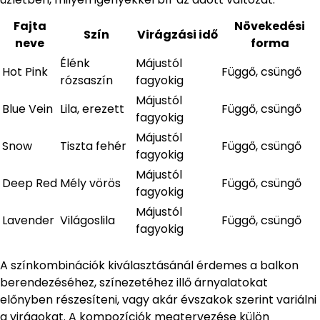
Fajta
Növekedési
Szín
Virágzási idő
neve
forma
Élénk
Májustól
Hot Pink
Függő, csüngő
rózsaszín
fagyokig
Májustól
Blue Vein
Lila, erezett
Függő, csüngő
fagyokig
Májustól
Snow
Tiszta fehér
Függő, csüngő
fagyokig
Májustól
Deep Red
Mély vörös
Függő, csüngő
fagyokig
Májustól
Lavender
Világoslila
Függő, csüngő
fagyokig
A színkombinációk kiválasztásánál érdemes a balkon
berendezéséhez, színezetéhez illő árnyalatokat
előnyben részesíteni, vagy akár évszakok szerint variálni
a virágokat. A kompozíciók megtervezése külön