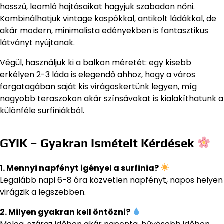
hosszú, leomló hajtásaikat hagyjuk szabadon nőni.
Kombinálhatjuk vintage kaspókkal, antikolt ládákkal, de
akár modern, minimalista edényekben is fantasztikus
látványt nyújtanak.
Végül, használjuk ki a balkon méretét: egy kisebb
erkélyen 2-3 láda is elegendő ahhoz, hogy a város
forgatagában saját kis virágoskertünk legyen, míg
nagyobb teraszokon akár színsávokat is kialakíthatunk a
különféle surfiniákból.
GYIK – Gyakran Ismételt Kérdések
1. Mennyi napfényt igényel a surfinia?
Legalább napi 6-8 óra közvetlen napfényt, napos helyen
virágzik a legszebben.
2. Milyen gyakran kell öntözni?