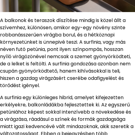
A balkonok és teraszok díszítése mindig is közel állt a
szívemhez, különösen, amikor egy-egy növény szinte
robbanásszerűen virágba borul, és a hétköznapi
környezetünket is ünnepivé teszi. A surfinia, vagy más
néven futó petúnia, pont ilyen: színpompás, hosszan
nyíló virágözönével nemcsak a szemet gyönyörködteti,
de a lelket is feltölti. A surfinia gondozása azonban nem
csupán gyönyörködtető, hanem kihívásokkal is teli,
hiszen a gazdag virágzásért cserébe odafigyelést és
törődést igényel.
A surfinia egy különleges hibrid, amelyet kifejezetten
erkélyekre, balkonládákba fejlesztettek ki. Az egyszerű
petúniához képest sokkal intenzívebb a növekedése és
a virágzása, ráadásul a színek és formák gazdagsága
miatt igazi kedvencévé vált mindazoknak, akik szeretik a
változatosságot. Ebben a bejegyzésben több