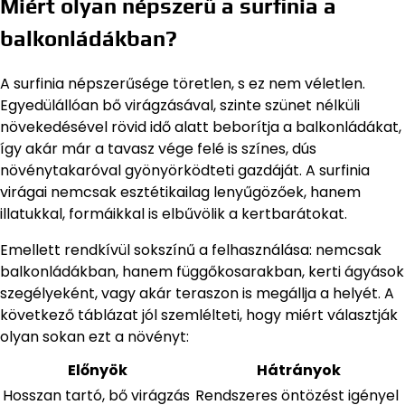
Miért olyan népszerű a surfinia a
balkonládákban?
A surfinia népszerűsége töretlen, s ez nem véletlen.
Egyedülállóan bő virágzásával, szinte szünet nélküli
növekedésével rövid idő alatt beborítja a balkonládákat,
így akár már a tavasz vége felé is színes, dús
növénytakaróval gyönyörködteti gazdáját. A surfinia
virágai nemcsak esztétikailag lenyűgözőek, hanem
illatukkal, formáikkal is elbűvölik a kertbarátokat.
Emellett rendkívül sokszínű a felhasználása: nemcsak
balkonládákban, hanem függőkosarakban, kerti ágyások
szegélyeként, vagy akár teraszon is megállja a helyét. A
következő táblázat jól szemlélteti, hogy miért választják
olyan sokan ezt a növényt:
Előnyök
Hátrányok
Hosszan tartó, bő virágzás
Rendszeres öntözést igényel