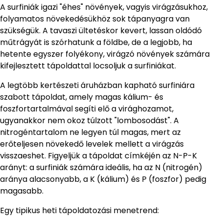
A surfiniák igazi "éhes" növények, vagyis virágzásukhoz,
folyamatos növekedésükhöz sok tápanyagra van
szükségük. A tavaszi ültetéskor kevert, lassan oldódó
műtrágyát is szórhatunk a földbe, de a legjobb, ha
hetente egyszer folyékony, virágzó növények számára
kifejlesztett tápoldattal locsoljuk a surfiniákat.
A legtöbb kertészeti áruházban kapható surfiniára
szabott tápoldat, amely magas kálium- és
foszfortartalmával segíti elő a virághozamot,
ugyanakkor nem okoz túlzott "lombosodást". A
nitrogéntartalom ne legyen túl magas, mert az
erőteljesen növekedő levelek mellett a virágzás
visszaeshet. Figyeljük a tápoldat címkéjén az N-P-K
arányt: a surfiniák számára ideális, ha az N (nitrogén)
aránya alacsonyabb, a K (kálium) és P (foszfor) pedig
magasabb.
Egy tipikus heti tápoldatozási menetrend: