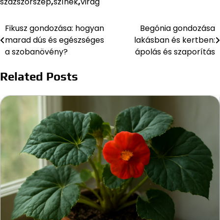
százszorszép
,
színek
,
virág
Fikusz gondozása: hogyan
Begónia gondozása
Bejegyzés
marad dús és egészséges
lakásban és kertben:
navigáció
a szobanövény?
ápolás és szaporítás
Related Posts