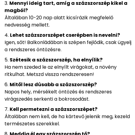
Mennyi ideig tart, amíg a százszorszép kikel a
magból?
Általában 10-20 nap alatt kicsírázik megfelelő
nedvesség mellett.
Lehet százszorszépet cserépben is nevelni?
Igen, sőt! Balkonládában is szépen fejlődik, csak ügyelj
a rendszeres öntözésre.
Szétesik a százszorszép, ha elnyílik?
Ha nem szeded le az elnyílt virágokat, a növény
ritkulhat. Metszd vissza rendszeresen!
Mitől lesz dúsabb a százszorszép?
Napos hely, mérsékelt öntözés és rendszeres
virágszedés serkenti a bokrosodást.
Kell permetezni a százszorszépet?
Általában nem kell, de ha kártevő jelenik meg, kezeld
természetes szerekkel.
Meddig él egy százszorszép tő?