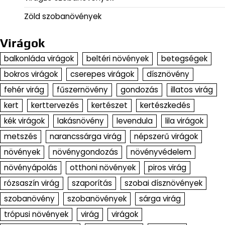
Zöld szobanövények
Virágok
balkonláda virágok
beltéri növények
betegségek
bokros virágok
cserepes virágok
dísznövény
fehér virág
fűszernövény
gondozás
illatos virág
kert
kerttervezés
kertészet
kertészkedés
kék virágok
lakásnövény
levendula
lila virágok
metszés
narancssárga virág
népszerű virágok
növények
növénygondozás
növényvédelem
növényápolás
otthoni növények
piros virág
rózsaszín virág
szaporítás
szobai dísznövények
szobanövény
szobanövények
sárga virág
trópusi növények
virág
virágok