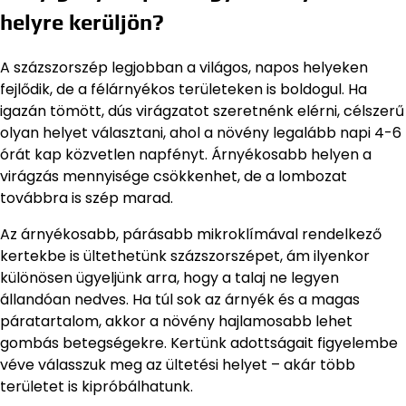
helyre kerüljön?
A százszorszép legjobban a világos, napos helyeken
fejlődik, de a félárnyékos területeken is boldogul. Ha
igazán tömött, dús virágzatot szeretnénk elérni, célszerű
olyan helyet választani, ahol a növény legalább napi 4-6
órát kap közvetlen napfényt. Árnyékosabb helyen a
virágzás mennyisége csökkenhet, de a lombozat
továbbra is szép marad.
Az árnyékosabb, párásabb mikroklímával rendelkező
kertekbe is ültethetünk százszorszépet, ám ilyenkor
különösen ügyeljünk arra, hogy a talaj ne legyen
állandóan nedves. Ha túl sok az árnyék és a magas
páratartalom, akkor a növény hajlamosabb lehet
gombás betegségekre. Kertünk adottságait figyelembe
véve válasszuk meg az ültetési helyet – akár több
területet is kipróbálhatunk.