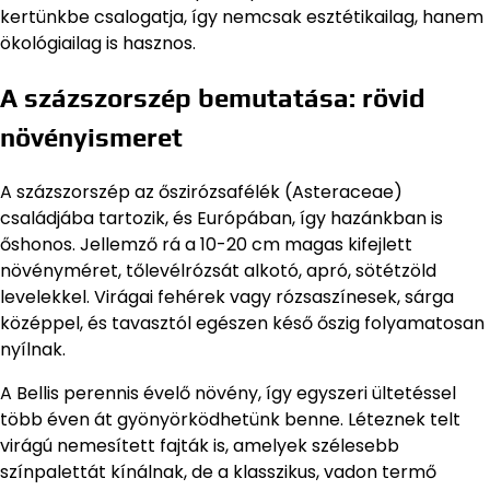
kertünkbe csalogatja, így nemcsak esztétikailag, hanem
ökológiailag is hasznos.
A százszorszép bemutatása: rövid
növényismeret
A százszorszép az őszirózsafélék (Asteraceae)
családjába tartozik, és Európában, így hazánkban is
őshonos. Jellemző rá a 10-20 cm magas kifejlett
növényméret, tőlevélrózsát alkotó, apró, sötétzöld
levelekkel. Virágai fehérek vagy rózsaszínesek, sárga
középpel, és tavasztól egészen késő őszig folyamatosan
nyílnak.
A Bellis perennis évelő növény, így egyszeri ültetéssel
több éven át gyönyörködhetünk benne. Léteznek telt
virágú nemesített fajták is, amelyek szélesebb
színpalettát kínálnak, de a klasszikus, vadon termő