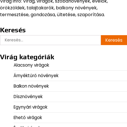
Virág infó: Virág, virágok, szobanövények, évelők,
örökzöldek, talajtakarók, balkony növények,
termesztése, gondozása, ültetése, szaporítása.
Keresés
Keresés:
Virág kategóriák
Alacsony virágok
Árnyéktűrő növények
Balkon növények
Dísznövények
Egynyári virágok
Ehető virágok