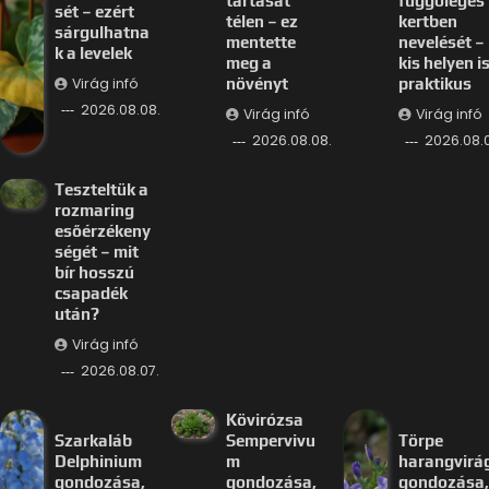
tartását
függőleges
sét – ezért
télen – ez
kertben
sárgulhatna
mentette
nevelését –
k a levelek
meg a
kis helyen i
Virág infó
növényt
praktikus
2026.08.08.
Virág infó
Virág infó
2026.08.08.
2026.08.0
Teszteltük a
rozmaring
esőérzékeny
ségét – mit
bír hosszú
csapadék
után?
Virág infó
2026.08.07.
Kövirózsa
Szarkaláb
Sempervivu
Törpe
Delphinium
m
harangvirá
gondozása,
gondozása,
gondozása,