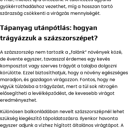
gyökérrothadáshoz vezethet, míg a hosszan tartó
szárazság csökkenti a virágzás mennyiségét.
Tápanyag utánpótlás: hogyan
trágyázzuk a százszorszépet?
A százszorszép nem tartozik a „falánk” növények közé,
de évente egyszer, tavasszal érdemes egy kevés
komposztot vagy szerves trágyát a talajba dolgozni
körülötte. Ezzel biztosíthatjuk, hogy a növény egészséges
maradjon, és gazdagon virágozzon. Fontos, hogy ne
vigyük túlzásba a trágyázást, mert a túl sok nitrogén
elősegítheti a levélképződést, de kevesebb virágot
eredményezhet.
Különösen balkonládában nevelt százszorszépnél lehet
szükség kiegészítő tápoldatozásra. Ilyenkor havonta
egyszer adjunk a vízhez hígított általános virágtápot. A