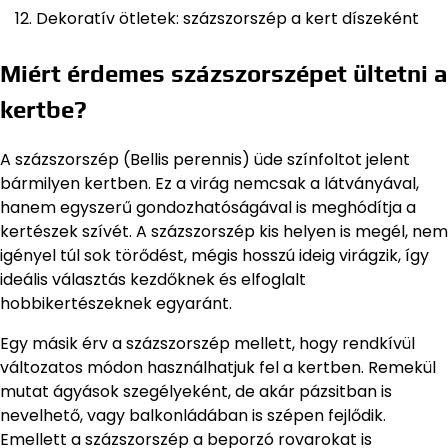
Dekoratív ötletek: százszorszép a kert díszeként
Miért érdemes százszorszépet ültetni a
kertbe?
A százszorszép (Bellis perennis) üde színfoltot jelent
bármilyen kertben. Ez a virág nemcsak a látványával,
hanem egyszerű gondozhatóságával is meghódítja a
kertészek szívét. A százszorszép kis helyen is megél, nem
igényel túl sok törődést, mégis hosszú ideig virágzik, így
ideális választás kezdőknek és elfoglalt
hobbikertészeknek egyaránt.
Egy másik érv a százszorszép mellett, hogy rendkívül
változatos módon használhatjuk fel a kertben. Remekül
mutat ágyások szegélyeként, de akár pázsitban is
nevelhető, vagy balkonládában is szépen fejlődik.
Emellett a százszorszép a beporzó rovarokat is