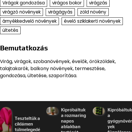
Virágok gondozása
virágos bokor
virágzás
virágzó növények
virágágyás
zöld növény
árnyékkedvelő növények
évelő sziklakerti növények
ültetés
Bemutatkozás
Virág, virágok, szobanövények, évelők, örökzöldek,
talajtakarók, balkony növények, termesztése,
gondozása, ültetése, szaporítása.
Kipróbáltuk
Kipróbáltuk
a rozmaring
a
Teszteltük a
napos
gyógynövé
ciklámen
ablakban
yek
túlmelegedé