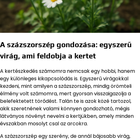
A százszorszép gondozása: egyszerű
virág, ami feldobja a kertet
A kertészkedés számomra nemcsak egy hobbi, hanem
egy különleges kikapcsolódás is. Egyszerű virágokkal
kezdeni, mint amilyen a százszorszép, mindig örömteli
élmény volt számomra, mert gyorsan visszaigazolja a
belefektetett törődést. Talán te is azok közé tartozol,
akik szeretnének valami könnyen gondozható, mégis
látványos növényt nevelni a kertjükben, amely minden
évszakban mosolyt csal az arcokra.
A százszorszép egy szerény, de annál bájosabb virág,