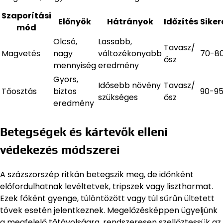
Szaporítási
Előnyök
Hátrányok
Időzítés
Siker
mód
Olcsó,
Lassabb,
Tavasz/
Magvetés
nagy
változékonyabb
70-8
ősz
mennyiség
eredmény
Gyors,
Idősebb növény
Tavasz/
Tőosztás
biztos
90-9
szükséges
ősz
eredmény
Betegségek és kártevők elleni
védekezés módszerei
A százszorszép ritkán betegszik meg, de időnként
előfordulhatnak levéltetvek, tripszek vagy lisztharmat.
Ezek főként gyenge, túlöntözött vagy túl sűrűn ültetett
tövek esetén jelentkeznek. Megelőzésképpen ügyeljünk
a megfelelő tőtávolságra, rendszeresen szellőztessük az