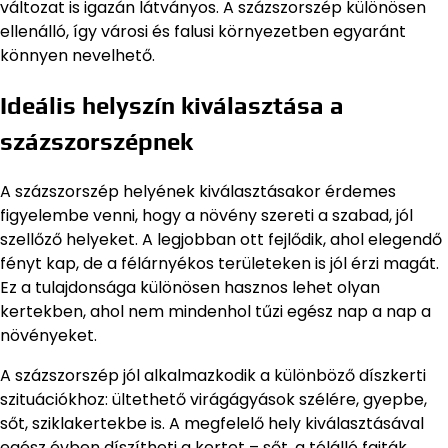
változat is igazán látványos. A százszorszép különösen
ellenálló, így városi és falusi környezetben egyaránt
könnyen nevelhető.
Ideális helyszín kiválasztása a
százszorszépnek
A százszorszép helyének kiválasztásakor érdemes
figyelembe venni, hogy a növény szereti a szabad, jól
szellőző helyeket. A legjobban ott fejlődik, ahol elegendő
fényt kap, de a félárnyékos területeken is jól érzi magát.
Ez a tulajdonsága különösen hasznos lehet olyan
kertekben, ahol nem mindenhol tűzi egész nap a nap a
növényeket.
A százszorszép jól alkalmazkodik a különböző díszkerti
szituációkhoz: ültethető virágágyások szélére, gyepbe,
sőt, sziklakertekbe is. A megfelelő hely kiválasztásával
egész évben díszítheti a kertet – sőt, a télálló fajták