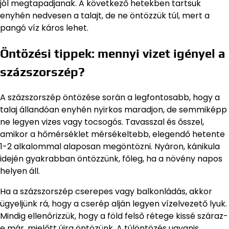
jól megtapadjanak. A következő hetekben tartsuk
enyhén nedvesen a talajt, de ne öntözzük túl, mert a
pangó víz káros lehet.
Öntözési tippek: mennyi vizet igényel a
százszorszép?
A százszorszép öntözése során a legfontosabb, hogy a
talaj állandóan enyhén nyirkos maradjon, de semmiképp
ne legyen vizes vagy tocsogós. Tavasszal és ősszel,
amikor a hőmérséklet mérsékeltebb, elegendő hetente
1-2 alkalommal alaposan megöntözni. Nyáron, kánikula
idején gyakrabban öntözzünk, főleg, ha a növény napos
helyen áll.
Ha a százszorszép cserepes vagy balkonládás, akkor
ügyeljünk rá, hogy a cserép alján legyen vízelvezető lyuk.
Mindig ellenőrizzük, hogy a föld felső rétege kissé száraz-
e már, mielőtt újra öntözünk. A túlöntözés ugyanis