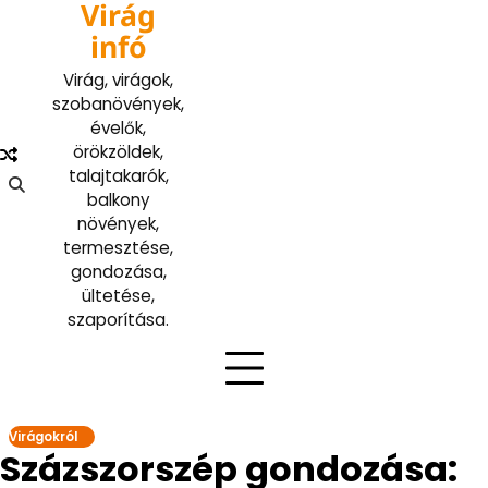
Virág
Skip
to
infó
content
Virág, virágok,
szobanövények,
évelők,
örökzöldek,
talajtakarók,
balkony
növények,
termesztése,
gondozása,
ültetése,
szaporítása.
Virágokról
Százszorszép gondozása: