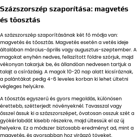
Százszorszép szaporítása: magvetés
és tőosztás
A százszorszép szaporításának két fő módja van:
magvetés és tőosztás. Magvetés esetén a vetés ideje
általában március-április vagy augusztus-szeptember. A
magokat enyhén nedves, fellazított földre szórjuk, majd
vékonyan takarjuk be, és állandóan nedvesen tartjuk a
talajt a csírázásig. A magok 10-20 nap alatt kicsíráznak,
a palántákat pedig 4-6 leveles korban ki lehet ültetni
végleges helyükre.
A tőosztás egyszerű és gyors megoldás, különösen
érettebb, szétterjedt növényeknél. Tavasszal vagy
ősszel ássuk ki a százszorszépet, óvatosan osszuk szét a
gyökérlabdát kisebb részekre, majd ültessük el az új
helyekre. Ez a módszer biztosabb eredményt ad, mint a
magvetés, és gyorsabban hoz virágzó töveket.