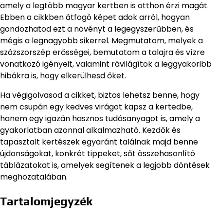
amely a legtöbb magyar kertben is otthon érzi magát.
Ebben a cikkben átfogó képet adok arról, hogyan
gondozhatod ezt a növényt a legegyszerűbben, és
mégis a legnagyobb sikerrel. Megmutatom, melyek a
százszorszép erősségei, bemutatom a talajra és vízre
vonatkozó igényeit, valamint rávilágítok a leggyakoribb
hibákra is, hogy elkerülhesd őket.
Ha végigolvasod a cikket, biztos lehetsz benne, hogy
nem csupán egy kedves virágot kapsz a kertedbe,
hanem egy igazán hasznos tudásanyagot is, amely a
gyakorlatban azonnal alkalmazható. Kezdők és
tapasztalt kertészek egyaránt találnak majd benne
újdonságokat, konkrét tippeket, sőt összehasonlító
táblázatokat is, amelyek segítenek a legjobb döntések
meghozatalában.
Tartalomjegyzék