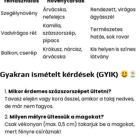
felhasználás
növénytársak
Árvácska,
Rendezett, virágos
Szegélynövény
nefelejcs
ágyásszél
Kamilla,
Természetes
Vadvirágos rét
százszorszép,
hatás, sok rovar
pipacs
Krókusz, nárcisz,
Kis helyen is színes
Balkon, cserép
árvácska
látvány
Gyakran ismételt kérdések (GYIK)
Mikor érdemes százszorszépet ültetni?
Tavasz elején vagy kora ősszel, amikor a talaj nedves,
de már nem fagyos.
Milyen mélyre ültessük a magokat?
Csak vékonyan (max. 0,5 cm) takarjuk be a magokat,
mert fényre csíráznak!