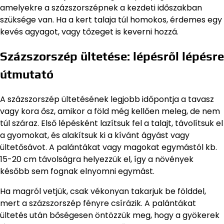
amelyekre a százszorszépnek a kezdeti időszakban
szüksége van. Ha a kert talaja túl homokos, érdemes egy
kevés agyagot, vagy tőzeget is keverni hozzá.
Százszorszép ültetése: lépésről lépésre
útmutató
A százszorszép ültetésének legjobb időpontja a tavasz
vagy kora ősz, amikor a föld még kellően meleg, de nem
túl száraz. Első lépésként lazítsuk fel a talajt, távolítsuk el
a gyomokat, és alakítsuk ki a kívánt ágyást vagy
ültetősávot. A palántákat vagy magokat egymástól kb.
15-20 cm távolságra helyezzük el, így a növények
később sem fognak elnyomni egymást.
Ha magról vetjük, csak vékonyan takarjuk be földdel,
mert a százszorszép fényre csírázik. A palántákat
ültetés után bőségesen öntözzük meg, hogy a gyökerek