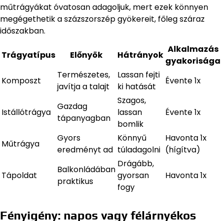
műtrágyákat óvatosan adagoljuk, mert ezek könnyen
megégethetik a százszorszép gyökereit, főleg száraz
időszakban.
Alkalmazás
Trágyatípus
Előnyök
Hátrányok
gyakorisága
Természetes,
Lassan fejti
Komposzt
Évente 1x
javítja a talajt
ki hatását
Szagos,
Gazdag
Istállótrágya
lassan
Évente 1x
tápanyagban
bomlik
Gyors
Könnyű
Havonta 1x
Műtrágya
eredményt ad
túladagolni
(hígítva)
Drágább,
Balkonládában
Tápoldat
gyorsan
Havonta 1x
praktikus
fogy
Fényigény: napos vagy félárnyékos