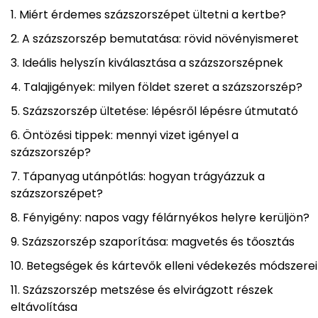
Miért érdemes százszorszépet ültetni a kertbe?
A százszorszép bemutatása: rövid növényismeret
Ideális helyszín kiválasztása a százszorszépnek
Talajigények: milyen földet szeret a százszorszép?
Százszorszép ültetése: lépésről lépésre útmutató
Öntözési tippek: mennyi vizet igényel a
százszorszép?
Tápanyag utánpótlás: hogyan trágyázzuk a
százszorszépet?
Fényigény: napos vagy félárnyékos helyre kerüljön?
Százszorszép szaporítása: magvetés és tőosztás
Betegségek és kártevők elleni védekezés módszerei
Százszorszép metszése és elvirágzott részek
eltávolítása