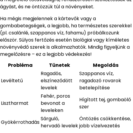
ágyást, és ne öntözzük túl a növényeket.
Ha mégis megjelennek a kártevők vagy a
gombabetegségek, a legjobb, ha természetes szerekkel
(pl. csalánlé, szappanos víz, fahamu) próbálkozunk
először. Súlyos fertőzés esetén biológiai vagy kíméletes
növényvédő szerek is alkalmazhatók. Mindig figyeljünk a
megelőzésre – ez a legjobb védekezés!
Probléma
Tünetek
Megoldás
Ragadós,
Szappanos víz,
Levéltetű
elszíneződött
ragadozó rovarok
levelek
betelepítése
Fehér, poros
Hígított tej, gombaölő
Lisztharmat
bevonat a
szer
leveleken
Sárguló,
Öntözés csökkentése,
Gyökérrothadás
hervadó levelek
jobb vízelvezetés