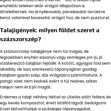
enyhébb teleken akár virágzó állapotban is
áttelelhetnek. Ha árnyékosabb, páradúsabb területre
kerül, valamivel kevesebb virágot hoz, de nem pusztul el.
Talajigények: milyen földet szeret a
százszorszép?
A százszorszép talajigénye nem túl magas, de
legszebben enyhén savanyú vagy semleges pH-jú, jó
vízáteresztő talajban fejlődik. A kötött, agyagos föld sem
akadály, de laza szerkezetű tápanyagban gazdag
talajban igazán szép, dús virágzásra számíthatunk. A
pangó vizet nem kedveli, ezért a túl nedves, szikes
talajon nem érzi jól magát.
Érdemes a talajt néhány héttel az ültetés előtt felásni, és
egy kevés komposztot, érett istállótrágyát bedolgozni.
Ezzel biztosíthatjuk a szükséges tápanyagokat,