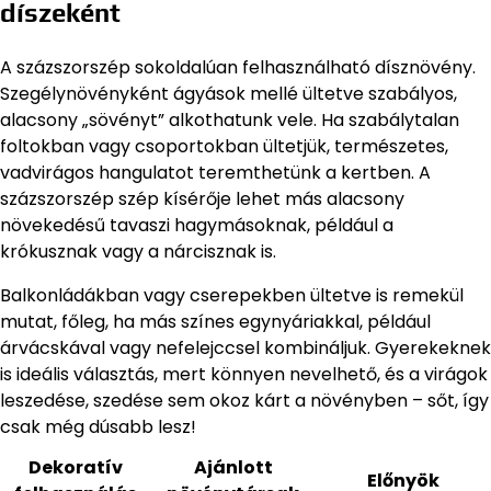
díszeként
A százszorszép sokoldalúan felhasználható dísznövény.
Szegélynövényként ágyások mellé ültetve szabályos,
alacsony „sövényt” alkothatunk vele. Ha szabálytalan
foltokban vagy csoportokban ültetjük, természetes,
vadvirágos hangulatot teremthetünk a kertben. A
százszorszép szép kísérője lehet más alacsony
növekedésű tavaszi hagymásoknak, például a
krókusznak vagy a nárcisznak is.
Balkonládákban vagy cserepekben ültetve is remekül
mutat, főleg, ha más színes egynyáriakkal, például
árvácskával vagy nefelejccsel kombináljuk. Gyerekeknek
is ideális választás, mert könnyen nevelhető, és a virágok
leszedése, szedése sem okoz kárt a növényben – sőt, így
csak még dúsabb lesz!
Dekoratív
Ajánlott
Előnyök