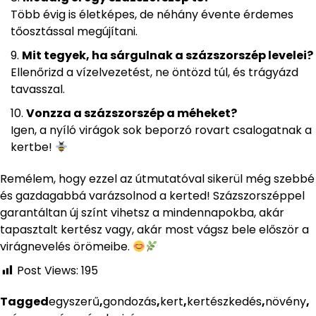
Több évig is életképes, de néhány évente érdemes
tőosztással megújítani.
Mit tegyek, ha sárgulnak a százszorszép levelei?
Ellenőrizd a vízelvezetést, ne öntözd túl, és trágyázd
tavasszal.
Vonzza a százszorszép a méheket?
Igen, a nyíló virágok sok beporzó rovart csalogatnak a
kertbe!
Remélem, hogy ezzel az útmutatóval sikerül még szebbé
és gazdagabbá varázsolnod a kerted! Százszorszéppel
garantáltan új színt vihetsz a mindennapokba, akár
tapasztalt kertész vagy, akár most vágsz bele először a
virágnevelés örömeibe.
Post Views:
195
Tagged
egyszerű
,
gondozás
,
kert
,
kertészkedés
,
növény
,