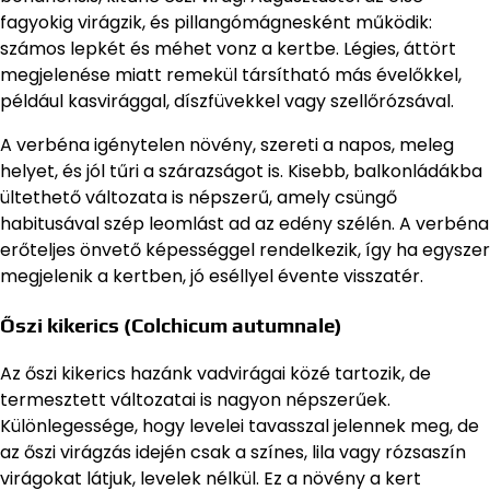
fagyokig virágzik, és pillangómágnesként működik:
számos lepkét és méhet vonz a kertbe. Légies, áttört
megjelenése miatt remekül társítható más évelőkkel,
például kasvirággal, díszfüvekkel vagy szellőrózsával.
A verbéna igénytelen növény, szereti a napos, meleg
helyet, és jól tűri a szárazságot is. Kisebb, balkonládákba
ültethető változata is népszerű, amely csüngő
habitusával szép leomlást ad az edény szélén. A verbéna
erőteljes önvető képességgel rendelkezik, így ha egyszer
megjelenik a kertben, jó eséllyel évente visszatér.
Őszi kikerics (Colchicum autumnale)
Az őszi kikerics hazánk vadvirágai közé tartozik, de
termesztett változatai is nagyon népszerűek.
Különlegessége, hogy levelei tavasszal jelennek meg, de
az őszi virágzás idején csak a színes, lila vagy rózsaszín
virágokat látjuk, levelek nélkül. Ez a növény a kert