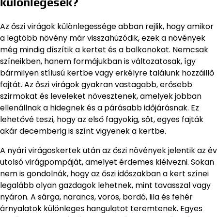
különlegesek?
Az őszi virágok különlegessége abban rejlik, hogy amikor
a legtöbb növény már visszahúzódik, ezek a növények
még mindig díszítik a kertet és a balkonokat. Nemcsak
színeikben, hanem formájukban is változatosak, így
bármilyen stílusú kertbe vagy erkélyre találunk hozzáillő
fajtát. Az őszi virágok gyakran vastagabb, erősebb
szirmokat és leveleket növesztenek, amelyek jobban
ellenállnak a hidegnek és a párásabb időjárásnak. Ez
lehetővé teszi, hogy az első fagyokig, sőt, egyes fajták
akár decemberig is színt vigyenek a kertbe.
A nyári virágoskertek után az őszi növények jelentik az év
utolsó virágpompáját, amelyet érdemes kiélvezni. Sokan
nem is gondolnák, hogy az őszi időszakban a kert színei
legalább olyan gazdagok lehetnek, mint tavasszal vagy
nyáron. A sárga, narancs, vörös, bordó, lila és fehér
árnyalatok különleges hangulatot teremtenek. Egyes