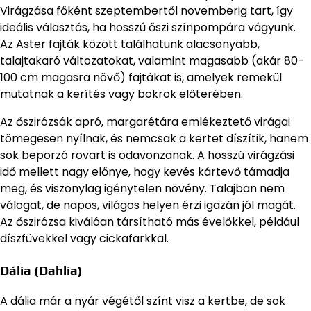
Virágzása főként szeptembertől novemberig tart, így
ideális választás, ha hosszú őszi színpompára vágyunk.
Az Aster fajták között találhatunk alacsonyabb,
talajtakaró változatokat, valamint magasabb (akár 80-
100 cm magasra növő) fajtákat is, amelyek remekül
mutatnak a kerítés vagy bokrok előterében.
Az őszirózsák apró, margarétára emlékeztető virágai
tömegesen nyílnak, és nemcsak a kertet díszítik, hanem
sok beporzó rovart is odavonzanak. A hosszú virágzási
idő mellett nagy előnye, hogy kevés kártevő támadja
meg, és viszonylag igénytelen növény. Talajban nem
válogat, de napos, világos helyen érzi igazán jól magát.
Az őszirózsa kiválóan társítható más évelőkkel, például
díszfüvekkel vagy cickafarkkal.
Dália (Dahlia)
A dália már a nyár végétől színt visz a kertbe, de sok