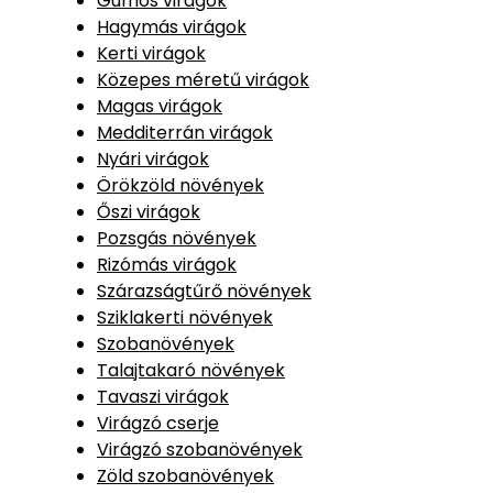
Gumós virágok
Hagymás virágok
Kerti virágok
Közepes méretű virágok
Magas virágok
Medditerrán virágok
Nyári virágok
Örökzöld növények
Őszi virágok
Pozsgás növények
Rizómás virágok
Szárazságtűrő növények
Sziklakerti növények
Szobanövények
Talajtakaró növények
Tavaszi virágok
Virágzó cserje
Virágzó szobanövények
Zöld szobanövények