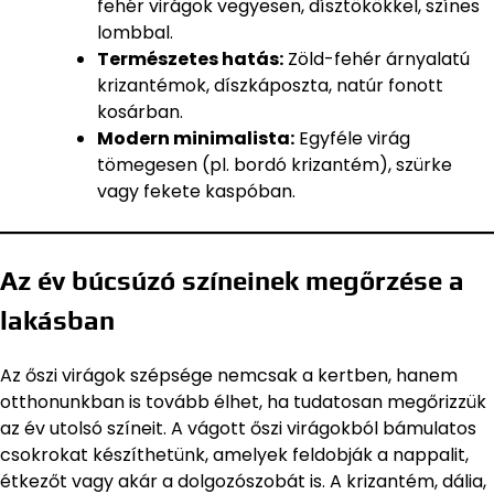
fehér virágok vegyesen, dísztökökkel, színes
lombbal.
Természetes hatás:
Zöld-fehér árnyalatú
krizantémok, díszkáposzta, natúr fonott
kosárban.
Modern minimalista:
Egyféle virág
tömegesen (pl. bordó krizantém), szürke
vagy fekete kaspóban.
Az év búcsúzó színeinek megőrzése a
lakásban
Az őszi virágok szépsége nemcsak a kertben, hanem
otthonunkban is tovább élhet, ha tudatosan megőrizzük
az év utolsó színeit. A vágott őszi virágokból bámulatos
csokrokat készíthetünk, amelyek feldobják a nappalit,
étkezőt vagy akár a dolgozószobát is. A krizantém, dália,