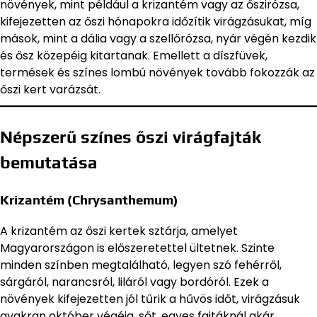
növények, mint például a krizantém vagy az őszirózsa,
kifejezetten az őszi hónapokra időzítik virágzásukat, míg
mások, mint a dália vagy a szellőrózsa, nyár végén kezdik
és ősz közepéig kitartanak. Emellett a díszfüvek,
termések és színes lombú növények tovább fokozzák az
őszi kert varázsát.
Népszerű színes őszi virágfajták
bemutatása
Krizantém (Chrysanthemum)
A krizantém az őszi kertek sztárja, amelyet
Magyarországon is előszeretettel ültetnek. Szinte
minden színben megtalálható, legyen szó fehérről,
sárgáról, narancsról, liláról vagy bordóról. Ezek a
növények kifejezetten jól tűrik a hűvös időt, virágzásuk
gyakran október végéig, sőt, egyes fajtáknál akár