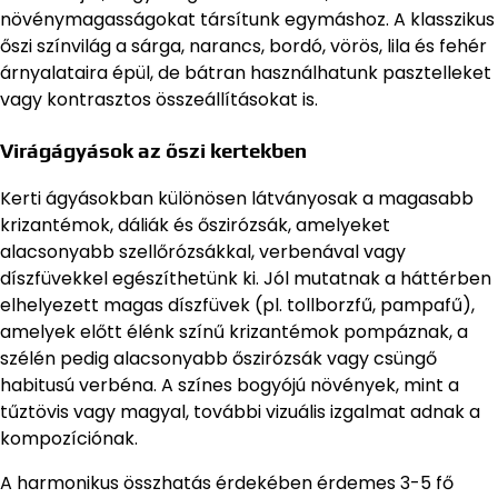
növénymagasságokat társítunk egymáshoz. A klasszikus
őszi színvilág a sárga, narancs, bordó, vörös, lila és fehér
árnyalataira épül, de bátran használhatunk pasztelleket
vagy kontrasztos összeállításokat is.
Virágágyások az őszi kertekben
Kerti ágyásokban különösen látványosak a magasabb
krizantémok, dáliák és őszirózsák, amelyeket
alacsonyabb szellőrózsákkal, verbenával vagy
díszfüvekkel egészíthetünk ki. Jól mutatnak a háttérben
elhelyezett magas díszfüvek (pl. tollborzfű, pampafű),
amelyek előtt élénk színű krizantémok pompáznak, a
szélén pedig alacsonyabb őszirózsák vagy csüngő
habitusú verbéna. A színes bogyójú növények, mint a
tűztövis vagy magyal, további vizuális izgalmat adnak a
kompozíciónak.
A harmonikus összhatás érdekében érdemes 3-5 fő