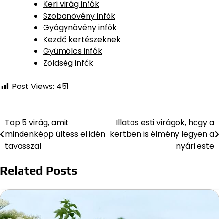
Keri virág infók
Szobanövény infók
Gyógynövény infók
Kezdő kertészeknek
Gyümölcs infók
Zöldség infók
Post Views:
451
Top 5 virág, amit
Illatos esti virágok, hogy a
Bejegyzés
mindenképp ültess el idén
kertben is élmény legyen a
navigáció
tavasszal
nyári este
Related Posts