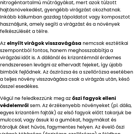
nitrogéntartalmú műtrágyákat, mert azok túlzott
hajtásnövekedést, gyengébb virágzást okozhatnak.
Inkább káliumban gazdag tápoldatot vagy komposztot
használjunk, amely segíti a virágzást és a növények
felkészülését a télre.
Az
elnyílt virágok visszavágása
nemcsak esztétikai
szempontból fontos, hanem meghosszabbítja a
virágzási időt is. A dáliánál és krizantémnál érdemes
rendszeresen levágni az elhervadt fejeket, így újabb
bimbók fejlődnek. Az őszirózsa és a szellőrózsa esetében
a teljes növény visszavágása csak a virágzás után, késő
ősszel esedékes.
Végül ne feledkezzünk meg az
őszi fagyok elleni
védelemről
sem. Az érzékenyebb növényeket (pl. dália,
egyes krizantém fajták) az első fagyok előtt takarjuk be
mulccsal, vagy ássuk ki a gumókat, hagymákat és
tároljuk őket hűvös, fagymentes helyen. Az évelő őszi