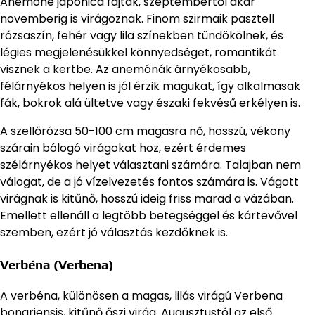
Anemone japonica fajták, szeptembertől akár
novemberig is virágoznak. Finom szirmaik pasztell
rózsaszín, fehér vagy lila színekben tündökölnek, és
légies megjelenésükkel könnyedséget, romantikát
visznek a kertbe. Az anemónák árnyékosabb,
félárnyékos helyen is jól érzik magukat, így alkalmasak
fák, bokrok alá ültetve vagy északi fekvésű erkélyen is.
A szellőrózsa 50-100 cm magasra nő, hosszú, vékony
szárain bólogó virágokat hoz, ezért érdemes
szélárnyékos helyet választani számára. Talajban nem
válogat, de a jó vízelvezetés fontos számára is. Vágott
virágnak is kitűnő, hosszú ideig friss marad a vázában.
Emellett ellenáll a legtöbb betegséggel és kártevővel
szemben, ezért jó választás kezdőknek is.
Verbéna (Verbena)
A verbéna, különösen a magas, lilás virágú Verbena
bonariensis, kitűnő őszi virág. Augusztustól az első