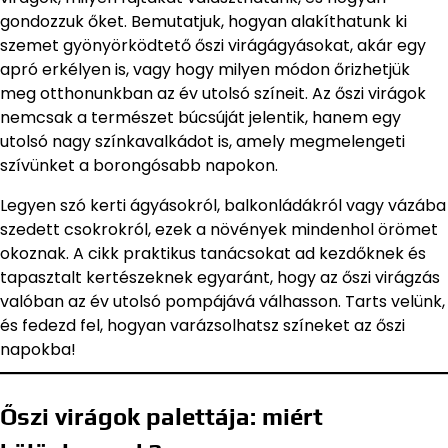
gondozzuk őket. Bemutatjuk, hogyan alakíthatunk ki
szemet gyönyörködtető őszi virágágyásokat, akár egy
apró erkélyen is, vagy hogy milyen módon őrizhetjük
meg otthonunkban az év utolsó színeit. Az őszi virágok
nemcsak a természet búcsúját jelentik, hanem egy
utolsó nagy színkavalkádot is, amely megmelengeti
szívünket a borongósabb napokon.
Legyen szó kerti ágyásokról, balkonládákról vagy vázába
szedett csokrokról, ezek a növények mindenhol örömet
okoznak. A cikk praktikus tanácsokat ad kezdőknek és
tapasztalt kertészeknek egyaránt, hogy az őszi virágzás
valóban az év utolsó pompájává válhasson. Tarts velünk,
és fedezd fel, hogyan varázsolhatsz színeket az őszi
napokba!
Őszi virágok palettája: miért