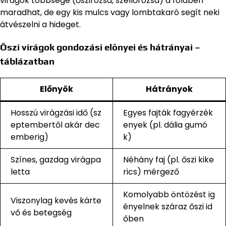
virágok többsége (őszirózsa, szellőrózsa) a földben
maradhat, de egy kis mulcs vagy lombtakaró segít neki
átvészelni a hideget.
Őszi virágok gondozási előnyei és hátrányai –
táblázatban
Előnyök
Hátrányok
Hosszú virágzási idő (sz
Egyes fajták fagyérzék
eptembertől akár dec
enyek (pl. dália gumó
emberig)
k)
Színes, gazdag virágpa
Néhány faj (pl. őszi kike
letta
rics) mérgező
Komolyabb öntözést ig
Viszonylag kevés kárte
ényelnek száraz őszi id
vő és betegség
őben