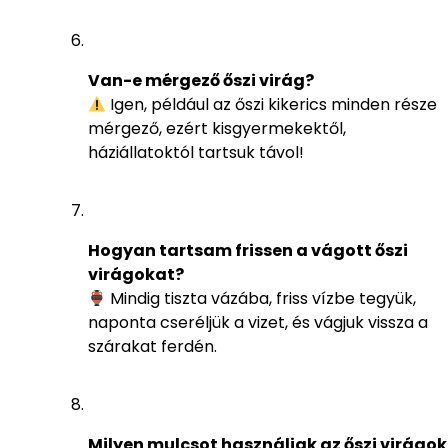
Van-e mérgező őszi virág?
Igen, például az őszi kikerics minden része
mérgező, ezért kisgyermekektől,
háziállatoktól tartsuk távol!
Hogyan tartsam frissen a vágott őszi
virágokat?
Mindig tiszta vázába, friss vízbe tegyük,
naponta cseréljük a vizet, és vágjuk vissza a
szárakat ferdén.
Milyen mulcsot használjak az őszi virágok