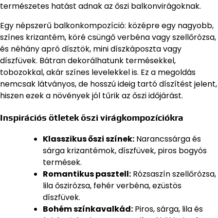
természetes hatást adnak az őszi balkonvirágoknak.
Egy népszerű balkonkompozíció: középre egy nagyobb,
színes krizantém, köré csüngő verbéna vagy szellőrózsa,
és néhány apró dísztök, mini díszkáposzta vagy
díszfüvek. Bátran dekorálhatunk termésekkel,
tobozokkal, akár színes levelekkel is. Ez a megoldás
nemcsak látványos, de hosszú ideig tartó díszítést jelent,
hiszen ezek a növények jól tűrik az őszi időjárást.
Inspirációs ötletek őszi virágkompozíciókra
Klasszikus őszi színek:
Narancssárga és
sárga krizantémok, díszfüvek, piros bogyós
termések.
Romantikus pasztell:
Rózsaszín szellőrózsa,
lila őszirózsa, fehér verbéna, ezüstös
díszfüvek.
Bohém színkavalkád:
Piros, sárga, lila és