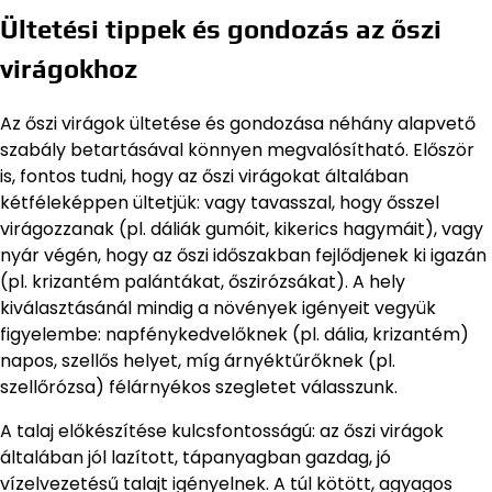
Ültetési tippek és gondozás az őszi
virágokhoz
Az őszi virágok ültetése és gondozása néhány alapvető
szabály betartásával könnyen megvalósítható. Először
is, fontos tudni, hogy az őszi virágokat általában
kétféleképpen ültetjük: vagy tavasszal, hogy ősszel
virágozzanak (pl. dáliák gumóit, kikerics hagymáit), vagy
nyár végén, hogy az őszi időszakban fejlődjenek ki igazán
(pl. krizantém palántákat, őszirózsákat). A hely
kiválasztásánál mindig a növények igényeit vegyük
figyelembe: napfénykedvelőknek (pl. dália, krizantém)
napos, szellős helyet, míg árnyéktűrőknek (pl.
szellőrózsa) félárnyékos szegletet válasszunk.
A talaj előkészítése kulcsfontosságú: az őszi virágok
általában jól lazított, tápanyagban gazdag, jó
vízelvezetésű talajt igényelnek. A túl kötött, agyagos