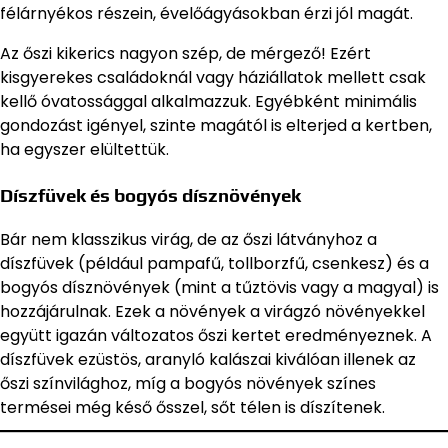
félárnyékos részein, évelőágyásokban érzi jól magát.
Az őszi kikerics nagyon szép, de mérgező! Ezért
kisgyerekes családoknál vagy háziállatok mellett csak
kellő óvatossággal alkalmazzuk. Egyébként minimális
gondozást igényel, szinte magától is elterjed a kertben,
ha egyszer elültettük.
Díszfüvek és bogyós dísznövények
Bár nem klasszikus virág, de az őszi látványhoz a
díszfüvek (például pampafű, tollborzfű, csenkesz) és a
bogyós dísznövények (mint a tűztövis vagy a magyal) is
hozzájárulnak. Ezek a növények a virágzó növényekkel
együtt igazán változatos őszi kertet eredményeznek. A
díszfüvek ezüstös, aranyló kalászai kiválóan illenek az
őszi színvilághoz, míg a bogyós növények színes
termései még késő ősszel, sőt télen is díszítenek.