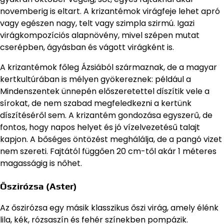
novemberig is eltart. A krizantémok virágfeje lehet apró
vagy egészen nagy, telt vagy szimpla szirmú. Igazi
virágkompozíciós alapnövény, mivel szépen mutat
cserépben, ágyásban és vágott virágként is.
A krizantémok főleg Ázsiából származnak, de a magyar
kertkultúrában is mélyen gyökereznek: például a
Mindenszentek ünnepén előszeretettel díszítik vele a
sírokat, de nem szabad megfeledkezni a kertünk
díszítéséről sem. A krizantém gondozása egyszerű, de
fontos, hogy napos helyet és jó vízelvezetésű talajt
kapjon. A bőséges öntözést meghálálja, de a pangó vizet
nem szereti. Fajtától függően 20 cm-től akár 1 méteres
magasságig is nőhet.
Őszirózsa (Aster)
Az őszirózsa egy másik klasszikus őszi virág, amely élénk
lila, kék, rózsaszín és fehér színekben pompázik.