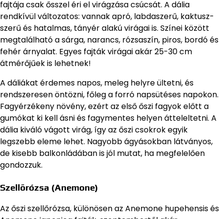
fajtája csak ősszel éri el virágzása csúcsát. A dália
rendkívül változatos: vannak apró, labdaszerű, kaktusz-
szerű és hatalmas, tányér alakú virágai is. Színei között
megtalálható a sárga, narancs, rózsaszín, piros, bordó és
fehér árnyalat. Egyes fajták virágai akár 25-30 cm
átmérőjűek is lehetnek!
A dáliákat érdemes napos, meleg helyre ültetni, és
rendszeresen öntözni, főleg a forró napsütéses napokon.
Fagyérzékeny növény, ezért az első őszi fagyok előtt a
gumókat ki kell ásni és fagymentes helyen átteleltetni. A
dália kiváló vágott virág, így az őszi csokrok egyik
legszebb eleme lehet. Nagyobb ágyásokban látványos,
de kisebb balkonládában is jól mutat, ha megfelelően
gondozzuk.
Szellőrózsa (Anemone)
Az őszi szellőrózsa, különösen az Anemone hupehensis és