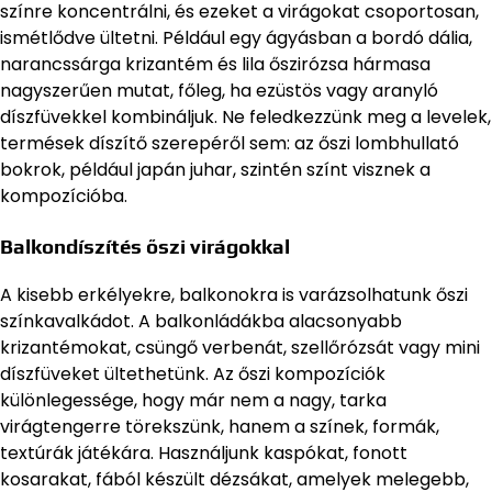
színre koncentrálni, és ezeket a virágokat csoportosan,
ismétlődve ültetni. Például egy ágyásban a bordó dália,
narancssárga krizantém és lila őszirózsa hármasa
nagyszerűen mutat, főleg, ha ezüstös vagy aranyló
díszfüvekkel kombináljuk. Ne feledkezzünk meg a levelek,
termések díszítő szerepéről sem: az őszi lombhullató
bokrok, például japán juhar, szintén színt visznek a
kompozícióba.
Balkondíszítés őszi virágokkal
A kisebb erkélyekre, balkonokra is varázsolhatunk őszi
színkavalkádot. A balkonládákba alacsonyabb
krizantémokat, csüngő verbenát, szellőrózsát vagy mini
díszfüveket ültethetünk. Az őszi kompozíciók
különlegessége, hogy már nem a nagy, tarka
virágtengerre törekszünk, hanem a színek, formák,
textúrák játékára. Használjunk kaspókat, fonott
kosarakat, fából készült dézsákat, amelyek melegebb,