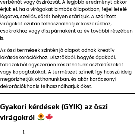
verbénát vagy őszirózsát. A legjobb eredményt akkor
érjük el, ha a virágokat bimbós állapotban, fejjel lefelé
lógatva, szellős, sötét helyen szárítjuk. A szárított
virágokat ezután felhasználhatjuk koszorúkhoz,
csokrokhoz vagy díszpárnaként az év további részében
is.
Az őszi termések szintén jó alapot adnak kreatív
lakásdekorációkhoz. Dísztökből, bogyós ágakból,
tobozokból egyszerűen készíthetünk asztaldíszeket
vagy kopogtatókat. A természet színeit így hosszú ideig
megőrizhetjük otthonunkban, és akár karácsonyi
dekorációkhoz is felhasználhatjuk őket.
Gyakori kérdések (GYIK) az őszi
virágokról