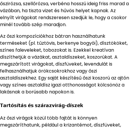
őszirózsa, szellőrózsa, verbéna hosszú ideig friss marad a
vázában, ha tiszta vizet és hűvös helyet kapnak. Az
elnyílt virágokat rendszeresen szedjük le, hogy a csokor
minél tovább szép maradjon.
Az őszi kompozíciókhoz bátran használhatunk
terméseket (pl. tűztövis, berkenye bogyói), dísztököket,
színes faleveleket, tobozokat is. Ezekkel kreatívan
díszíthetjük a vázákat, asztaldíszeket, koszorúkat. A
megszárított virágokat, díszfüveket, levendulát is
felhasználhatjuk örökcsokrokhoz vagy őszi
asztaldíszekhez. Egy saját készítésű őszi koszorú az ajtón
vagy színes asztaldísz igazi otthonosságot kölcsönöz a
lakásnak a borúsabb napokon is.
Tartósítás és szárazvirág-díszek
Az őszi virágok közül több fajtát is könnyen
megszáríthatunk, például a krizantémot, díszfüveket,