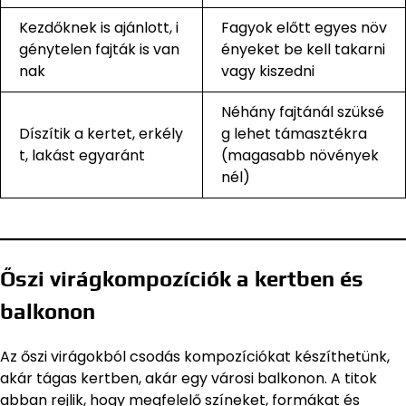
Kezdőknek is ajánlott, i
Fagyok előtt egyes növ
génytelen fajták is van
ényeket be kell takarni
nak
vagy kiszedni
Néhány fajtánál szüksé
Díszítik a kertet, erkély
g lehet támasztékra
t, lakást egyaránt
(magasabb növények
nél)
Őszi virágkompozíciók a kertben és
balkonon
Az őszi virágokból csodás kompozíciókat készíthetünk,
akár tágas kertben, akár egy városi balkonon. A titok
abban rejlik, hogy megfelelő színeket, formákat és