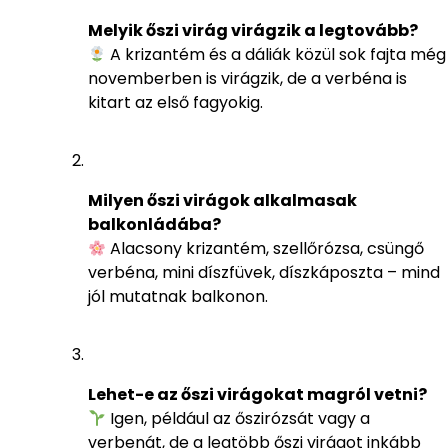
Melyik őszi virág virágzik a legtovább?
A krizantém és a dáliák közül sok fajta még
novemberben is virágzik, de a verbéna is
kitart az első fagyokig.
Milyen őszi virágok alkalmasak
balkonládába?
Alacsony krizantém, szellőrózsa, csüngő
verbéna, mini díszfüvek, díszkáposzta – mind
jól mutatnak balkonon.
Lehet-e az őszi virágokat magról vetni?
Igen, például az őszirózsát vagy a
verbenát, de a legtöbb őszi virágot inkább