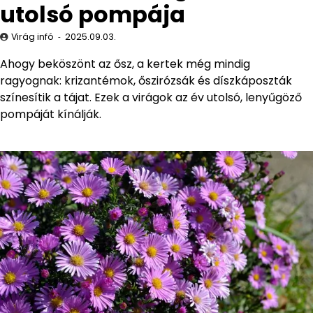
utolsó pompája
Virág infó
2025.09.03.
Ahogy beköszönt az ősz, a kertek még mindig
ragyognak: krizantémok, őszirózsák és díszkáposzták
színesítik a tájat. Ezek a virágok az év utolsó, lenyűgöző
pompáját kínálják.