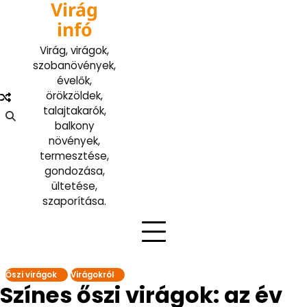
Virág
Skip
to
infó
content
Virág, virágok,
szobanövények,
évelők,
örökzöldek,
talajtakarók,
balkony
növények,
termesztése,
gondozása,
ültetése,
szaporítása.
Őszi virágok
Virágokról
Színes őszi virágok: az év