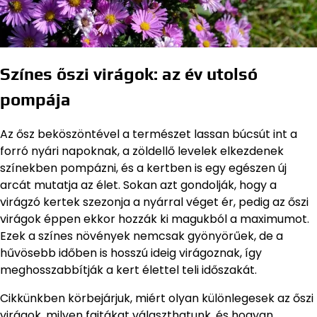
Színes őszi virágok: az év utolsó
pompája
Az ősz beköszöntével a természet lassan búcsút int a
forró nyári napoknak, a zöldellő levelek elkezdenek
színekben pompázni, és a kertben is egy egészen új
arcát mutatja az élet. Sokan azt gondolják, hogy a
virágzó kertek szezonja a nyárral véget ér, pedig az őszi
virágok éppen ekkor hozzák ki magukból a maximumot.
Ezek a színes növények nemcsak gyönyörűek, de a
hűvösebb időben is hosszú ideig virágoznak, így
meghosszabbítják a kert élettel teli időszakát.
Cikkünkben körbejárjuk, miért olyan különlegesek az őszi
virágok, milyen fajtákat választhatunk, és hogyan