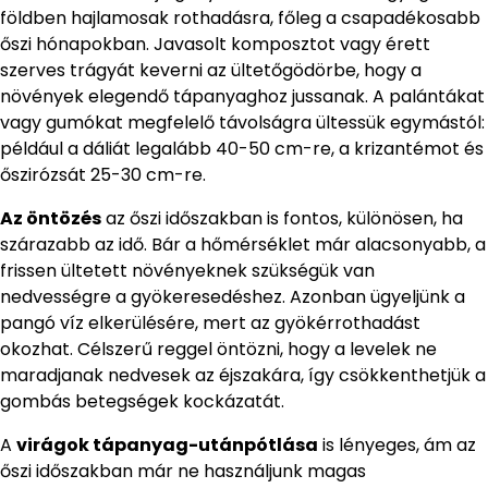
földben hajlamosak rothadásra, főleg a csapadékosabb
őszi hónapokban. Javasolt komposztot vagy érett
szerves trágyát keverni az ültetőgödörbe, hogy a
növények elegendő tápanyaghoz jussanak. A palántákat
vagy gumókat megfelelő távolságra ültessük egymástól:
például a dáliát legalább 40-50 cm-re, a krizantémot és
őszirózsát 25-30 cm-re.
Az öntözés
az őszi időszakban is fontos, különösen, ha
szárazabb az idő. Bár a hőmérséklet már alacsonyabb, a
frissen ültetett növényeknek szükségük van
nedvességre a gyökeresedéshez. Azonban ügyeljünk a
pangó víz elkerülésére, mert az gyökérrothadást
okozhat. Célszerű reggel öntözni, hogy a levelek ne
maradjanak nedvesek az éjszakára, így csökkenthetjük a
gombás betegségek kockázatát.
A
virágok tápanyag-utánpótlása
is lényeges, ám az
őszi időszakban már ne használjunk magas