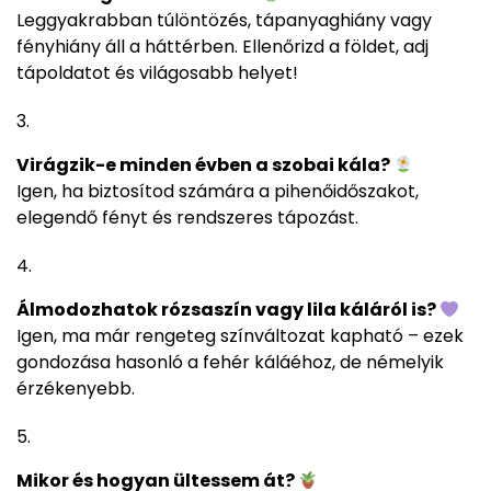
Leggyakrabban túlöntözés, tápanyaghiány vagy
fényhiány áll a háttérben. Ellenőrizd a földet, adj
tápoldatot és világosabb helyet!
Virágzik-e minden évben a szobai kála?
Igen, ha biztosítod számára a pihenőidőszakot,
elegendő fényt és rendszeres tápozást.
Álmodozhatok rózsaszín vagy lila káláról is?
Igen, ma már rengeteg színváltozat kapható – ezek
gondozása hasonló a fehér káláéhoz, de némelyik
érzékenyebb.
Mikor és hogyan ültessem át?