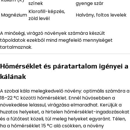
színek
gyenge szár
Klorofill-képzés,
Magnézium
Halvány, foltos levelek
zöld levél
A minőségi, virágzó növények számára készült
tápoldatok ezekből mind megfelelő mennyiséget
tartalmaznak.
Hőmérséklet és páratartalom igényei a
kálának
A szobai kála melegkedvelő növény: optimális számára a
18–22 °C közötti hőmérséklet. Ennél hűvösebben a
növekedése lelassul, virágzása elmaradhat. Kerüljük a
huzatos helyeket, a hirtelen hőmérséklet-ingadozásokat
és a fűtőtest közeli, túl meleg helyeket egyaránt. Télen,
ha a hőmérséklet 15 °C alá csökken, a növény