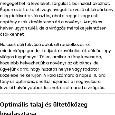
megégetheti a leveleket, sárgulást, barnulást okozhat.
Éppen ezért a keleti vagy nyugati fekvésű ablakpárkány
a legideálisabb választás, ahol a reggeli vagy esti
napfény csak kíméletesen éri a növényt. Árnyékos
helyen ugyan túléli, de a virágzás mértéke jelentősen
csökkenhet.
Ha csak déli fekvésű ablak áll rendelkezésre,
mindenképp gondoskodjunk árnyékolásról, például egy
világos függönnyel. Télen, amikor a fény kevesebb,
közelebb helyezhetjük a növényt az ablakhoz, de
ügyeljünk arra, hogy huzatos helyre vagy radiátor
közelébe ne kerüljön. A kála számára a napi 8-10 óra
fény az optimális, enélkül hajlamos a megnyúlásra,
levelei halványabbak lesznek és elmarad a virágzás.
Optimális talaj és ültetőközeg
kiválasztása