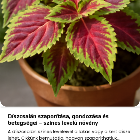
Díszcsalán szaporítása, gondozása és
betegségei – színes levelű növény
A díszcsalán színes leveleivel a lakás vagy a kert dísze
lehet. Cikkünk bemutatja, hogyan szaporíthatjuk…