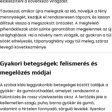
előkészíteni a következő virágzást.
Tavasszal, amikor újra melegszik az idő, növeljük a fény
mennyiségét, kezdjük el rendszeresen tápozni, és lassan
állítsuk vissza a megszokott öntözést. A megfelelő
pihenőidőszak után szinte garantáltan megjelennek az új
virághajtások. Ha a növény nem virágzik, az gyakran a túl
sötét elhelyezés, tápanyaghiány vagy túl meleg, száraz
levegő következménye.
Gyakori betegségek: felismerés és
megelőzés módjai
A szobai kála leggyakoribb betegségei között találjuk a
gyökér- és gumórothadást, amelyet rendszerint a
túlöntözés és rossz vízelvezetés okoz. A fertőzés jele a
kellemetlen szagú, puha, barna gyökér és gumó,
valamint a hirtelen fonnyadó, sárguló levelek. Ilyenkor