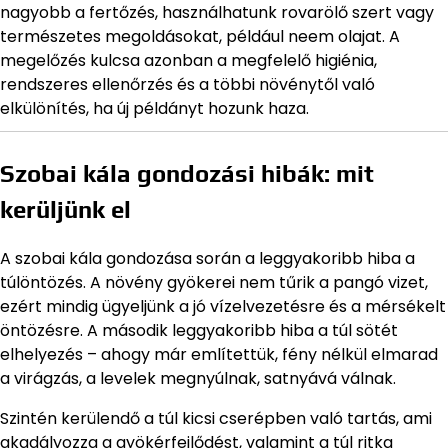
nagyobb a fertőzés, használhatunk rovarölő szert vagy
természetes megoldásokat, például neem olajat. A
megelőzés kulcsa azonban a megfelelő higiénia,
rendszeres ellenőrzés és a többi növénytől való
elkülönítés, ha új példányt hozunk haza.
Szobai kála gondozási hibák: mit
kerüljünk el
A szobai kála gondozása során a leggyakoribb hiba a
túlöntözés. A növény gyökerei nem tűrik a pangó vizet,
ezért mindig ügyeljünk a jó vízelvezetésre és a mérsékelt
öntözésre. A második leggyakoribb hiba a túl sötét
elhelyezés – ahogy már említettük, fény nélkül elmarad
a virágzás, a levelek megnyúlnak, satnyává válnak.
Szintén kerülendő a túl kicsi cserépben való tartás, ami
akadályozza a gyökérfejlődést, valamint a túl ritka