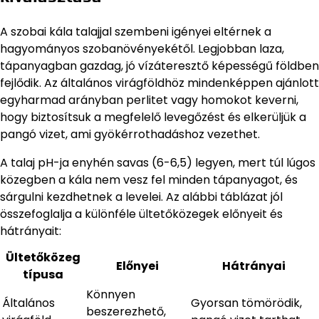
A szobai kála talajjal szembeni igényei eltérnek a
hagyományos szobanövényekétől. Legjobban laza,
tápanyagban gazdag, jó vízáteresztő képességű földben
fejlődik. Az általános virágföldhöz mindenképpen ajánlott
egyharmad arányban perlitet vagy homokot keverni,
hogy biztosítsuk a megfelelő levegőzést és elkerüljük a
pangó vizet, ami gyökérrothadáshoz vezethet.
A talaj pH-ja enyhén savas (6-6,5) legyen, mert túl lúgos
közegben a kála nem vesz fel minden tápanyagot, és
sárgulni kezdhetnek a levelei. Az alábbi táblázat jól
összefoglalja a különféle ültetőközegek előnyeit és
hátrányait:
Ültetőközeg
Előnyei
Hátrányai
típusa
Könnyen
Általános
Gyorsan tömörödik,
beszerezhető,