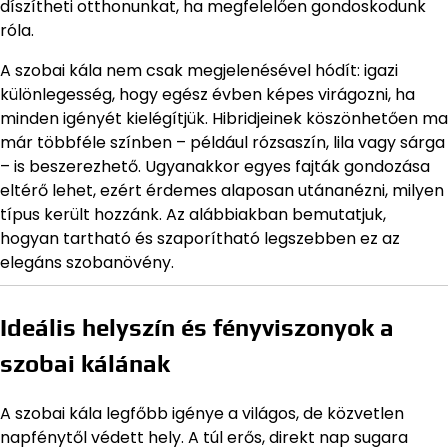
díszítheti otthonunkat, ha megfelelően gondoskodunk
róla.
A szobai kála nem csak megjelenésével hódít: igazi
különlegesség, hogy egész évben képes virágozni, ha
minden igényét kielégítjük. Hibridjeinek köszönhetően ma
már többféle színben – például rózsaszín, lila vagy sárga
– is beszerezhető. Ugyanakkor egyes fajták gondozása
eltérő lehet, ezért érdemes alaposan utánanézni, milyen
típus került hozzánk. Az alábbiakban bemutatjuk,
hogyan tartható és szaporítható legszebben ez az
elegáns szobanövény.
Ideális helyszín és fényviszonyok a
szobai kálának
A szobai kála legfőbb igénye a világos, de közvetlen
napfénytől védett hely. A túl erős, direkt nap sugara