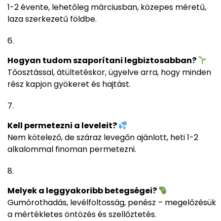
1-2 évente, lehetőleg márciusban, közepes méretű,
laza szerkezetű földbe.
Hogyan tudom szaporítani legbiztosabban?
Tőosztással, átültetéskor, ügyelve arra, hogy minden
rész kapjon gyökeret és hajtást.
Kell permetezni a leveleit?
Nem kötelező, de száraz levegőn ajánlott, heti 1-2
alkalommal finoman permetezni.
Melyek a leggyakoribb betegségei?
Gumórothadás, levélfoltosság, penész – megelőzésük
a mértékletes öntözés és szellőztetés.