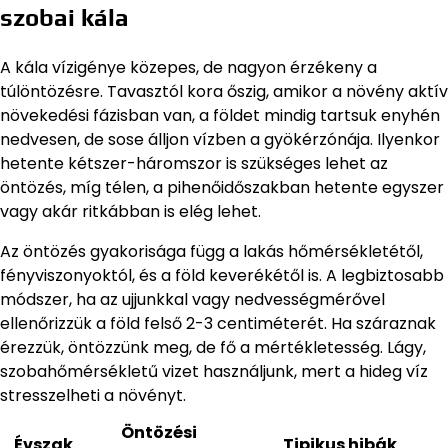
szobai kála
A kála vízigénye közepes, de nagyon érzékeny a
túlöntözésre. Tavasztól kora őszig, amikor a növény aktív
növekedési fázisban van, a földet mindig tartsuk enyhén
nedvesen, de sose álljon vízben a gyökérzónája. Ilyenkor
hetente kétszer-háromszor is szükséges lehet az
öntözés, míg télen, a pihenőidőszakban hetente egyszer
vagy akár ritkábban is elég lehet.
Az öntözés gyakorisága függ a lakás hőmérsékletétől,
fényviszonyoktól, és a föld keverékétől is. A legbiztosabb
módszer, ha az ujjunkkal vagy nedvességmérővel
ellenőrizzük a föld felső 2-3 centiméterét. Ha száraznak
érezzük, öntözzünk meg, de fő a mértékletesség. Lágy,
szobahőmérsékletű vizet használjunk, mert a hideg víz
stresszelheti a növényt.
Öntözési
Évszak
Tipikus hibák