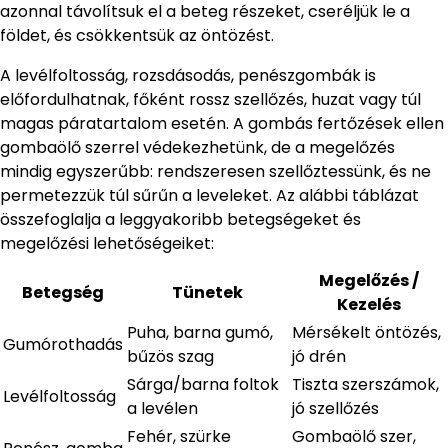
azonnal távolítsuk el a beteg részeket, cseréljük le a
földet, és csökkentsük az öntözést.
A levélfoltosság, rozsdásodás, penészgombák is
előfordulhatnak, főként rossz szellőzés, huzat vagy túl
magas páratartalom esetén. A gombás fertőzések ellen
gombaölő szerrel védekezhetünk, de a megelőzés
mindig egyszerűbb: rendszeresen szellőztessünk, és ne
permetezzük túl sűrűn a leveleket. Az alábbi táblázat
összefoglalja a leggyakoribb betegségeket és
megelőzési lehetőségeiket:
Megelőzés /
Betegség
Tünetek
Kezelés
Puha, barna gumó,
Mérsékelt öntözés,
Gumórothadás
bűzös szag
jó drén
Sárga/barna foltok
Tiszta szerszámok,
Levélfoltosság
a levélen
jó szellőzés
Fehér, szürke
Gombaölő szer,