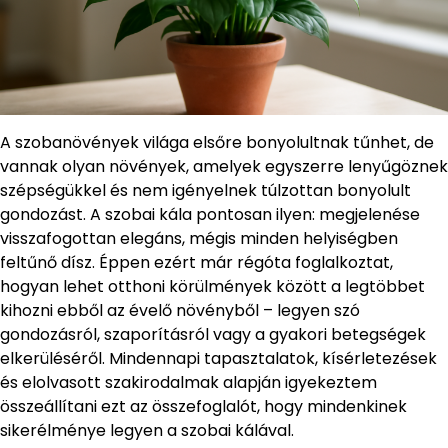
A szobanövények világa elsőre bonyolultnak tűnhet, de
vannak olyan növények, amelyek egyszerre lenyűgöznek
szépségükkel és nem igényelnek túlzottan bonyolult
gondozást. A szobai kála pontosan ilyen: megjelenése
visszafogottan elegáns, mégis minden helyiségben
feltűnő dísz. Éppen ezért már régóta foglalkoztat,
hogyan lehet otthoni körülmények között a legtöbbet
kihozni ebből az évelő növényből – legyen szó
gondozásról, szaporításról vagy a gyakori betegségek
elkerüléséről. Mindennapi tapasztalatok, kísérletezések
és elolvasott szakirodalmak alapján igyekeztem
összeállítani ezt az összefoglalót, hogy mindenkinek
sikerélménye legyen a szobai kálával.