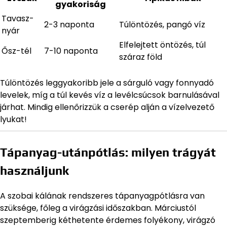
gyakoriság
Tavasz-
2-3 naponta
Túlöntözés, pangó víz
nyár
Elfelejtett öntözés, túl
Ősz-tél
7-10 naponta
száraz föld
Túlöntözés leggyakoribb jele a sárguló vagy fonnyadó
levelek, míg a túl kevés víz a levélcsúcsok barnulásával
járhat. Mindig ellenőrizzük a cserép alján a vízelvezető
lyukat!
Tápanyag-utánpótlás: milyen trágyát
használjunk
A szobai kálának rendszeres tápanyagpótlásra van
szüksége, főleg a virágzási időszakban. Márciustól
szeptemberig kéthetente érdemes folyékony, virágzó