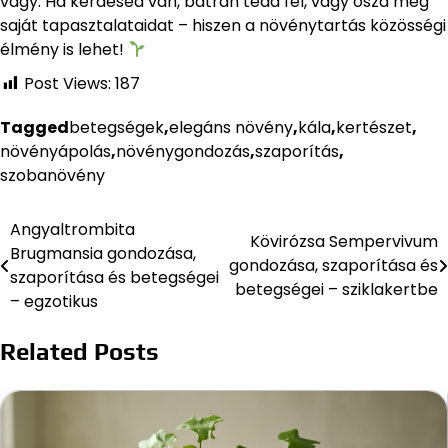
vagy. Ha kérdésed van, bátran tedd fel, vagy oszd meg
saját tapasztalataidat – hiszen a növénytartás közösségi
élmény is lehet!
Post Views:
187
Tagged
betegségek
,
elegáns növény
,
kála
,
kertészet
,
növényápolás
,
növénygondozás
,
szaporítás
,
szobanövény
Angyaltrombita
Bejegyzés
Kövirózsa Sempervivum
Brugmansia gondozása,
gondozása, szaporítása és
navigáció
szaporítása és betegségei
betegségei – sziklakertbe
– egzotikus
Related Posts