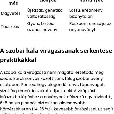
Előnyök
Hátrányok
mód
Új fajták, genetikai
Lassú, eredmény
Magvetés
változatosság
bizonytalan
Gyors, biztos,
Részben roncsolja az
Tőosztás
azonos növény
anyanövényt
A szobai kála virágzásának serkentése
praktikákkal
A szobai kála virágzása nem magától értetődő még
ideális körülmények között sem, főleg szobanövény
esetében. Fontos, hogy elegendő fényt, tápanyagot,
vizet és pihenőidőszakot adjunk neki. A virágzási
időszakba lépéshez a növénynek célszerű egy rövidebb,
6-8 hetes pihenőt biztosítani alacsonyabb
hőmérsékleten (14–16 °C), kevesebb öntözéssel. Ez segít