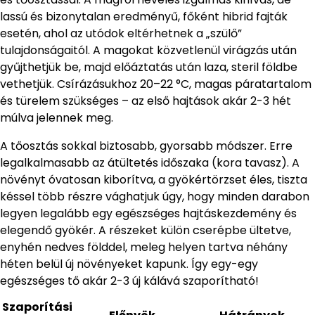
lassú és bizonytalan eredményű, főként hibrid fajták
esetén, ahol az utódok eltérhetnek a „szülő”
tulajdonságaitól. A magokat közvetlenül virágzás után
gyűjthetjük be, majd előáztatás után laza, steril földbe
vethetjük. Csírázásukhoz 20–22 °C, magas páratartalom
és türelem szükséges – az első hajtások akár 2-3 hét
múlva jelennek meg.
A tőosztás sokkal biztosabb, gyorsabb módszer. Erre
legalkalmasabb az átültetés időszaka (kora tavasz). A
növényt óvatosan kiborítva, a gyökértörzset éles, tiszta
késsel több részre vághatjuk úgy, hogy minden darabon
legyen legalább egy egészséges hajtáskezdemény és
elegendő gyökér. A részeket külön cserépbe ültetve,
enyhén nedves földdel, meleg helyen tartva néhány
héten belül új növényeket kapunk. Így egy-egy
egészséges tő akár 2-3 új kálává szaporítható!
Szaporítási