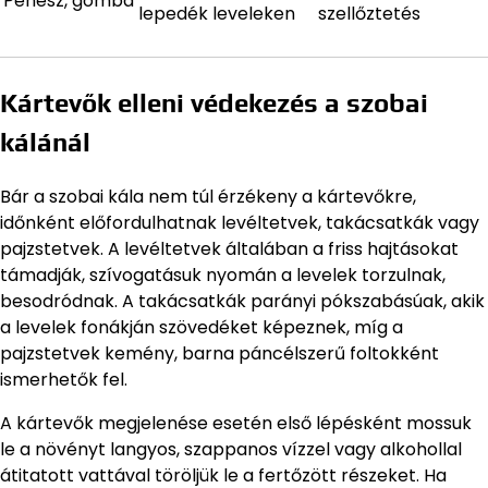
Penész, gomba
lepedék leveleken
szellőztetés
Kártevők elleni védekezés a szobai
kálánál
Bár a szobai kála nem túl érzékeny a kártevőkre,
időnként előfordulhatnak levéltetvek, takácsatkák vagy
pajzstetvek. A levéltetvek általában a friss hajtásokat
támadják, szívogatásuk nyomán a levelek torzulnak,
besodródnak. A takácsatkák parányi pókszabásúak, akik
a levelek fonákján szövedéket képeznek, míg a
pajzstetvek kemény, barna páncélszerű foltokként
ismerhetők fel.
A kártevők megjelenése esetén első lépésként mossuk
le a növényt langyos, szappanos vízzel vagy alkohollal
átitatott vattával töröljük le a fertőzött részeket. Ha