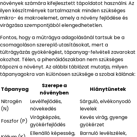
növények számára kifejlesztett tápoldatot használni. Az
ilyen készítmények tartalmaznak minden szükséges
mikro- és makroelemet, amely a növény fejlődése és
virágzása szempontjából elengedhetetlen.
Fontos, hogy a műtrágya adagolásánál tartsuk be a
csomagoláson szereplő utasításokat, mert a
túltrágyázás gyökérégést, tápanyag-felvételi zavarokat
okozhat. Télen, a pihenőidőszakban nem szükséges
tápozni a növényt. Az alábbi táblázat mutatja, milyen
tápanyagokra van különösen szüksége a szobai kálának:
Szerepe a
Tápanyag
Hiánytünetek
növényben
Nitrogén
Levélfejlődés,
Sárguló, elvékonyodó
(N)
növekedés
levelek
Virágképzés,
Kevés virág, gyenge
Foszfor (P)
gyökérfejlődés
gyökérzet
Ellenálló képesség,
Barnuló levélszélek,
Kálium (K)