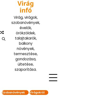
Virág
Skip
to
infó
content
Virág, virágok,
szobanövények,
évelők,
örökzöldek,
talajtakarók,
balkony
növények,
termesztése,
gondozása,
ültetése,
szaporítása.
Szobanövények
Virágokról