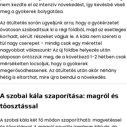
nem kezdte el az intenzív növekedést, így kevésbé viseli
meg a gyökerek bolygatása.
Az átültetés során ügyeljünk arra, hogy a gyökérzetet
óvatosan szabadítsuk ki a régi földből, majd az esetleges
korhadt, sérült részeket vágjuk le. A kála nem szereti a
túl nagy cserepet – mindig csak egy mérettel
nagyobbat válasszunk! Az új földbe helyezés után
alaposan öntözzük meg, de a következő 1-2 hétben csak
mérsékelten locsoljuk, hogy a gyökerek
megerősödhessenek. Az átültetés után akár néhány
hétig is eltarthat, mire újra beindul a növekedés.
A szobai kála szaporítása: magról és
tőosztással
A szobai kála két fő módon szaporítható: magvetéssel
és tőosztással. A magról nevelés izgalmas kihívás, de