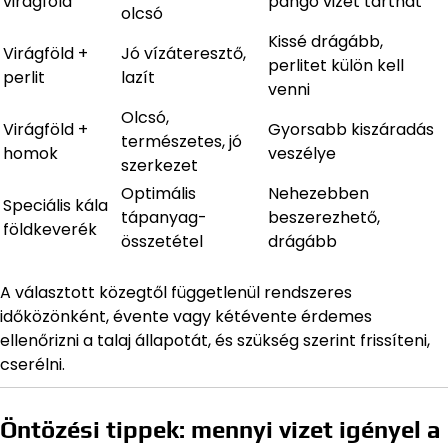
virágföld
pangó vizet tarthat
olcsó
Kissé drágább,
Virágföld +
Jó vízáteresztő,
perlitet külön kell
perlit
lazít
venni
Olcsó,
Virágföld +
Gyorsabb kiszáradás
természetes, jó
homok
veszélye
szerkezet
Optimális
Nehezebben
Speciális kála
tápanyag-
beszerezhető,
földkeverék
összetétel
drágább
A választott közegtől függetlenül rendszeres
időközönként, évente vagy kétévente érdemes
ellenőrizni a talaj állapotát, és szükség szerint frissíteni,
cserélni.
Öntözési tippek: mennyi vizet igényel a