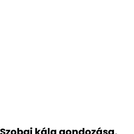
Szobai kála gondozása,