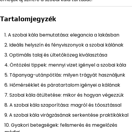
Tartalomjegyzék
A szobai kála bemutatása: elegancia a lakásban
Ideális helyszín és fényviszonyok a szobai kálának
Optimális talaj és ültetőközeg kiválasztása
Öntözési tippek: mennyi vizet igényel a szobai kála
Tápanyag-utánpótlás: milyen trágyát használjunk
Hőmérséklet és páratartalom igényei a kálának
Szobai kála átültetése: mikor és hogyan végezzük
A szobai kála szaporítása: magról és tőosztással
A szobai kála virágzásának serkentése praktikákkal
Gyakori betegségek: felismerés és megelőzés