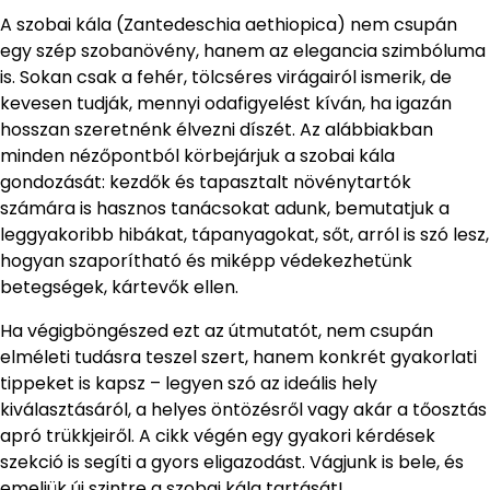
A szobai kála (Zantedeschia aethiopica) nem csupán
egy szép szobanövény, hanem az elegancia szimbóluma
is. Sokan csak a fehér, tölcséres virágairól ismerik, de
kevesen tudják, mennyi odafigyelést kíván, ha igazán
hosszan szeretnénk élvezni díszét. Az alábbiakban
minden nézőpontból körbejárjuk a szobai kála
gondozását: kezdők és tapasztalt növénytartók
számára is hasznos tanácsokat adunk, bemutatjuk a
leggyakoribb hibákat, tápanyagokat, sőt, arról is szó lesz,
hogyan szaporítható és miképp védekezhetünk
betegségek, kártevők ellen.
Ha végigböngészed ezt az útmutatót, nem csupán
elméleti tudásra teszel szert, hanem konkrét gyakorlati
tippeket is kapsz – legyen szó az ideális hely
kiválasztásáról, a helyes öntözésről vagy akár a tőosztás
apró trükkjeiről. A cikk végén egy gyakori kérdések
szekció is segíti a gyors eligazodást. Vágjunk is bele, és
emeljük új szintre a szobai kála tartását!