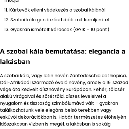
módjai
Kártevők elleni védekezés a szobai kálánál
Szobai kála gondozási hibák: mit kerüljünk el
Gyakran ismételt kérdések (GYIK – 10 pont)
A szobai kála bemutatása: elegancia a
lakásban
A szobai kála, vagy latin nevén Zantedeschia aethiopica,
Dél-Afrikából származó évelő növény, amely a 19. század
vége óta kedvelt dísznövény Európában. Fehér, tölcsér
alakú virágaival és sötétzöld, díszes leveleivel a
nyugalom és tisztaság szimbólumává vált – gyakran
találkozhatunk vele elegáns belső terekben vagy
esküvői dekorációkban is. Habár természetes élőhelyén
időszakosan vízben is megél, a lakásban is sokáig