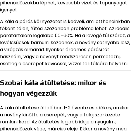
pihenőidőszakba léphet, kevesebb vizet és tápanyagot
igényel.
A kála a párás környezetet is kedveli, ami otthonainkban
főként télen, fűtési szezonban probléma lehet. Az ideális
páratartalom legalább 50–60%. Ha a levegő túl száraz, a
levélcsúcsok barnulni kezdenek, a növény satnyább lesz,
a virágzás elmarad. Ilyenkor érdemes párásítót
használni, vagy a növényt rendszeresen permetezni,
esetleg a cserepet kaviccsal, vízzel teli tálcára helyezni.
Szobai kála átültetése: mikor és
hogyan végezzük
A kála átültetése általában 1-2 évente esedékes, amikor
a növény kinőtte a cserepét, vagy a talaj szerkezete
romlani kezd. Az átültetés legjobb ideje a nyugalmi,
pihenőidőszak vége, március eleje. Ekkor a növény még