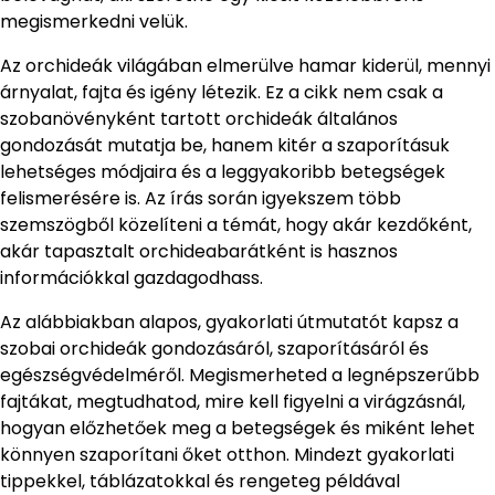
megismerkedni velük.
Az orchideák világában elmerülve hamar kiderül, mennyi
árnyalat, fajta és igény létezik. Ez a cikk nem csak a
szobanövényként tartott orchideák általános
gondozását mutatja be, hanem kitér a szaporításuk
lehetséges módjaira és a leggyakoribb betegségek
felismerésére is. Az írás során igyekszem több
szemszögből közelíteni a témát, hogy akár kezdőként,
akár tapasztalt orchideabarátként is hasznos
információkkal gazdagodhass.
Az alábbiakban alapos, gyakorlati útmutatót kapsz a
szobai orchideák gondozásáról, szaporításáról és
egészségvédelméről. Megismerheted a legnépszerűbb
fajtákat, megtudhatod, mire kell figyelni a virágzásnál,
hogyan előzhetőek meg a betegségek és miként lehet
könnyen szaporítani őket otthon. Mindezt gyakorlati
tippekkel, táblázatokkal és rengeteg példával