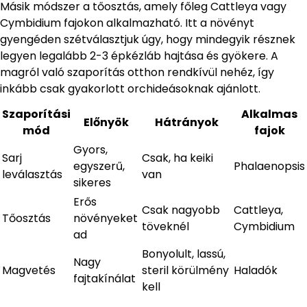
Másik módszer a tőosztás, amely főleg Cattleya vagy
Cymbidium fajokon alkalmazható. Itt a növényt
gyengéden szétválasztjuk úgy, hogy mindegyik résznek
legyen legalább 2-3 épkézláb hajtása és gyökere. A
magról való szaporítás otthon rendkívül nehéz, így
inkább csak gyakorlott orchideásoknak ajánlott.
Szaporítási
Alkalmas
Előnyök
Hátrányok
mód
fajok
Gyors,
Sarj
Csak, ha keiki
egyszerű,
Phalaenopsis
leválasztás
van
sikeres
Erős
Csak nagyobb
Cattleya,
Tőosztás
növényeket
töveknél
Cymbidium
ad
Bonyolult, lassú,
Nagy
Magvetés
steril körülmény
Haladók
fajtakínálat
kell