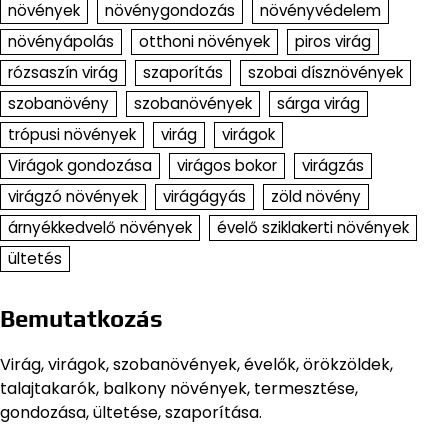
növények
növénygondozás
növényvédelem
növényápolás
otthoni növények
piros virág
rózsaszín virág
szaporítás
szobai dísznövények
szobanövény
szobanövények
sárga virág
trópusi növények
virág
virágok
Virágok gondozása
virágos bokor
virágzás
virágzó növények
virágágyás
zöld növény
árnyékkedvelő növények
évelő sziklakerti növények
ültetés
Bemutatkozás
Virág, virágok, szobanövények, évelők, örökzöldek,
talajtakarók, balkony növények, termesztése,
gondozása, ültetése, szaporítása.