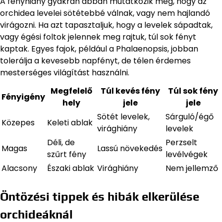
A fényhiány gyakran abban mutatkozik meg, hogy az
orchidea levelei sötétebbé válnak, vagy nem hajlandó
virágozni. Ha azt tapasztaljuk, hogy a levelek sápadtak,
vagy égési foltok jelennek meg rajtuk, túl sok fényt
kaptak. Egyes fajok, például a Phalaenopsis, jobban
tolerálja a kevesebb napfényt, de télen érdemes
mesterséges világítást használni.
Megfelelő
Túl kevés fény
Túl sok fény
Fényigény
hely
jele
jele
Sötét levelek,
Sárguló/égő
Közepes
Keleti ablak
virághiány
levelek
Déli, de
Perzselt
Magas
Lassú növekedés
szűrt fény
levélvégek
Alacsony
Északi ablak
Virághiány
Nem jellemző
Öntözési tippek és hibák elkerülése
orchideáknál