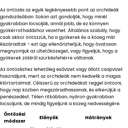
Az öntözés az egyik legkényesebb pont az orchideák
gondozásában. Sokan azt gondolják, hogy minél
gyakrabban locsolják, annál jobb, de ez könnyen
gyökérrothadáshoz vezethet. Általános szabály, hogy
csak akkor öntözzük, ha a gyökerek és a közeg már
kiszáradtak – ezt úgy ellenőrizhetjük, hogy óvatosan
megnyomjuk az ültetőközeget, vagy figyeljük, hogy a
gyökerek zöldről szürkésfehérre váltanak.
Az öntözéshez lehetőleg esővizet vagy állott csapvizet
használjunk, mert az orchideák nem kedvelik a magas
klórtartalmat. Célszerű az orchideákat reggel öntözni,
hogy nap közben megszáradhassanak, és elkerüljük a
penészedést. Télen ritkábban, nyáron gyakrabban
locsoljunk, de mindig figyeljünk a közeg nedvességére.
Öntözési
Előnyök
Hátrányok
módszer