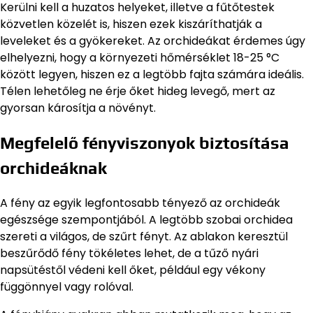
Kerülni kell a huzatos helyeket, illetve a fűtőtestek
közvetlen közelét is, hiszen ezek kiszáríthatják a
leveleket és a gyökereket. Az orchideákat érdemes úgy
elhelyezni, hogy a környezeti hőmérséklet 18-25 °C
között legyen, hiszen ez a legtöbb fajta számára ideális.
Télen lehetőleg ne érje őket hideg levegő, mert az
gyorsan károsítja a növényt.
Megfelelő fényviszonyok biztosítása
orchideáknak
A fény az egyik legfontosabb tényező az orchideák
egészsége szempontjából. A legtöbb szobai orchidea
szereti a világos, de szűrt fényt. Az ablakon keresztül
beszűrődő fény tökéletes lehet, de a tűző nyári
napsütéstől védeni kell őket, például egy vékony
függönnyel vagy rolóval.