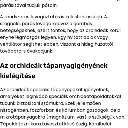
párásítóval tudjuk pótolni.
A rendszeres levegőztetés is kulcsfontosságú. A
stagnáló, párás levegő kedvez a gombás
betegségeknek, ezért fontos, hogy az orchideák körül
enyhe légmozgás legyen. Egy nyitott ablak vagy
ventilátor segíthet ebben, viszont a hideg huzattól
továbbra is óvakodjunk!
Az orchideák tápanyagigényének
kielégítése
Az orchideák speciális tápanyagokat igényelnek,
amelyeket leginkább speciális orchideatápoldatokkal
tudunk biztosítani számukra. Ezek jellemzően
nitrogénben, foszforban és káliumban gazdagok, de a
mikrotápanyagokra (magnézium, vas) is szükségük van.
Tápoldatozni kora tavasztól késő őszig, körülbelül