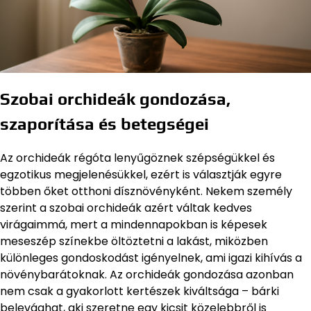
Szobai orchideák gondozása,
szaporítása és betegségei
Az orchideák régóta lenyűgöznek szépségükkel és
egzotikus megjelenésükkel, ezért is választják egyre
többen őket otthoni dísznövényként. Nekem személy
szerint a szobai orchideák azért váltak kedves
virágaimmá, mert a mindennapokban is képesek
meseszép színekbe öltöztetni a lakást, miközben
különleges gondoskodást igényelnek, ami igazi kihívás a
növénybarátoknak. Az orchideák gondozása azonban
nem csak a gyakorlott kertészek kiváltsága – bárki
belevághat, aki szeretne egy kicsit közelebbről is