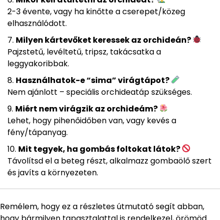
2-3 évente, vagy ha kinőtte a cserepet/közeg
elhasználódott.
Milyen kártevőket keressek az orchideán?
Pajzstetű, levéltetű, tripsz, takácsatka a
leggyakoribbak.
Használhatok-e “sima” virágtápot?
Nem ajánlott – speciális orchideatáp szükséges.
Miért nem virágzik az orchideám?
Lehet, hogy pihenőidőben van, vagy kevés a
fény/tápanyag.
Mit tegyek, ha gombás foltokat látok?
Távolítsd el a beteg részt, alkalmazz gombaölő szert
és javíts a környezeten.
Remélem, hogy ez a részletes útmutató segít abban,
hogy bármilyen tapasztalattal is rendelkezel, örömöd