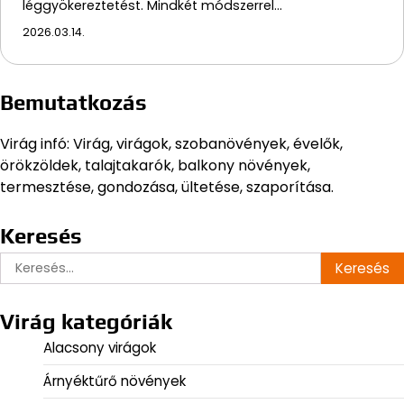
léggyökereztetést. Mindkét módszerrel…
2026.03.14.
Bemutatkozás
Virág infó: Virág, virágok, szobanövények, évelők,
örökzöldek, talajtakarók, balkony növények,
termesztése, gondozása, ültetése, szaporítása.
Keresés
Keresés:
Virág kategóriák
Alacsony virágok
Árnyéktűrő növények