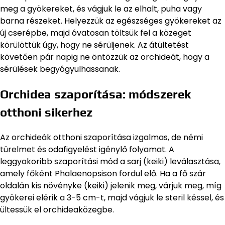
meg a gyökereket, és vágjuk le az elhalt, puha vagy
barna részeket. Helyezzük az egészséges gyökereket az
új cserépbe, majd óvatosan töltsük fel a közeget
körülöttük úgy, hogy ne sérüljenek. Az átültetést
követően pár napig ne öntözzük az orchideát, hogy a
sérülések begyógyulhassanak.
Orchidea szaporítása: módszerek
otthoni sikerhez
Az orchideák otthoni szaporítása izgalmas, de némi
türelmet és odafigyelést igénylő folyamat. A
leggyakoribb szaporítási mód a sarj (keiki) leválasztása,
amely főként Phalaenopsison fordul elő. Ha a fő szár
oldalán kis növényke (keiki) jelenik meg, várjuk meg, míg
gyökerei elérik a 3-5 cm-t, majd vágjuk le steril késsel, és
ültessük el orchideaközegbe.