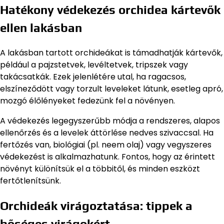
Hatékony védekezés orchidea kártevők
ellen lakásban
A lakásban tartott orchideákat is támadhatják kártevők,
például a pajzstetvek, levéltetvek, tripszek vagy
takácsatkák. Ezek jelenlétére utal, ha ragacsos,
elszíneződött vagy torzult leveleket látunk, esetleg apró,
mozgó élőlényeket fedezünk fel a növényen.
A védekezés legegyszerűbb módja a rendszeres, alapos
ellenőrzés és a levelek áttörlése nedves szivaccsal. Ha
fertőzés van, biológiai (pl. neem olaj) vagy vegyszeres
védekezést is alkalmazhatunk. Fontos, hogy az érintett
növényt különítsük el a többitől, és minden eszközt
fertőtlenítsünk.
Orchideák virágoztatása: tippek a
bőséges virágokért