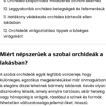
Orchidea szaporítása: módszerek otthoni sikerhez
Leggyakoribb orchidea betegségek és felismerésük
Hatékony védekezés orchidea kártevők ellen
lakásban
Orchideák virágoztatása: tippek a bőséges
virágokért
Miért népszerűek a szobai orchideák a
lakásban?
A szobai orchideák egyik legfőbb vonzereje, hogy
különleges, egzotikus megjelenésükkel már önmagukban
is elegáns díszei lehetnek bármely lakásnak. Kevés olyan
dísznövény létezik, amely ennyire tartósan, akár hetekig
vagy hónapokig is virágzik, ráadásul a színek és formák
hihetetlen változatossága jellemzi őket. Hosszú