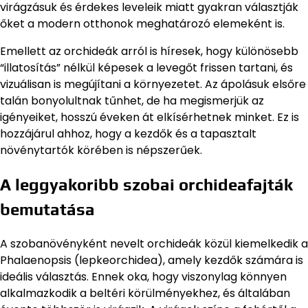
virágzásuk és érdekes leveleik miatt gyakran választják
őket a modern otthonok meghatározó elemeként is.
Emellett az orchideák arról is híresek, hogy különösebb
“illatosítás” nélkül képesek a levegőt frissen tartani, és
vizuálisan is megújítani a környezetet. Az ápolásuk elsőre
talán bonyolultnak tűnhet, de ha megismerjük az
igényeiket, hosszú éveken át elkísérhetnek minket. Ez is
hozzájárul ahhoz, hogy a kezdők és a tapasztalt
növénytartók körében is népszerűek.
A leggyakoribb szobai orchideafajták
bemutatása
A szobanövényként nevelt orchideák közül kiemelkedik a
Phalaenopsis (lepkeorchidea), amely kezdők számára is
ideális választás. Ennek oka, hogy viszonylag könnyen
alkalmazkodik a beltéri körülményekhez, és általában