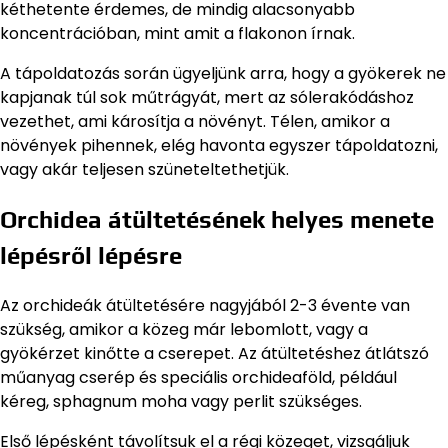
kéthetente érdemes, de mindig alacsonyabb
koncentrációban, mint amit a flakonon írnak.
A tápoldatozás során ügyeljünk arra, hogy a gyökerek ne
kapjanak túl sok műtrágyát, mert az sólerakódáshoz
vezethet, ami károsítja a növényt. Télen, amikor a
növények pihennek, elég havonta egyszer tápoldatozni,
vagy akár teljesen szüneteltethetjük.
Orchidea átültetésének helyes menete
lépésről lépésre
Az orchideák átültetésére nagyjából 2-3 évente van
szükség, amikor a közeg már lebomlott, vagy a
gyökérzet kinőtte a cserepet. Az átültetéshez átlátszó
műanyag cserép és speciális orchideaföld, például
kéreg, sphagnum moha vagy perlit szükséges.
Első lépésként távolítsuk el a régi közeget, vizsgáljuk