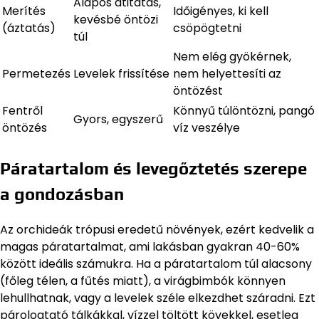
Alapos átitatás,
Merítés
Időigényes, ki kell
kevésbé öntözi
(áztatás)
csöpögtetni
túl
Nem elég gyökérnek,
Permetezés
Levelek frissítése
nem helyettesíti az
öntözést
Fentről
Könnyű túlöntözni, pangó
Gyors, egyszerű
öntözés
víz veszélye
Páratartalom és levegőztetés szerepe
a gondozásban
Az orchideák trópusi eredetű növények, ezért kedvelik a
magas páratartalmat, ami lakásban gyakran 40-60%
között ideális számukra. Ha a páratartalom túl alacsony
(főleg télen, a fűtés miatt), a virágbimbók könnyen
lehullhatnak, vagy a levelek széle elkezdhet száradni. Ezt
párologtató tálkákkal, vízzel töltött kövekkel, esetleg