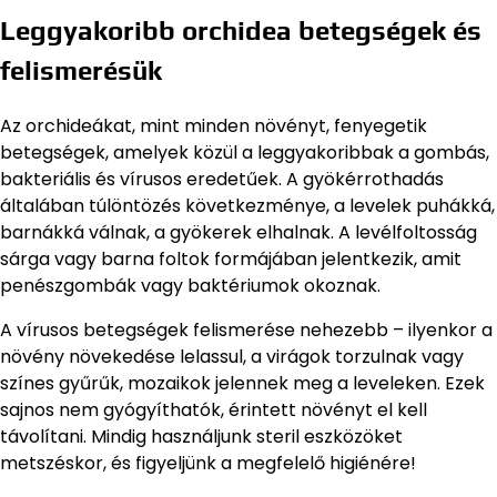
Leggyakoribb orchidea betegségek és
felismerésük
Az orchideákat, mint minden növényt, fenyegetik
betegségek, amelyek közül a leggyakoribbak a gombás,
bakteriális és vírusos eredetűek. A gyökérrothadás
általában túlöntözés következménye, a levelek puhákká,
barnákká válnak, a gyökerek elhalnak. A levélfoltosság
sárga vagy barna foltok formájában jelentkezik, amit
penészgombák vagy baktériumok okoznak.
A vírusos betegségek felismerése nehezebb – ilyenkor a
növény növekedése lelassul, a virágok torzulnak vagy
színes gyűrűk, mozaikok jelennek meg a leveleken. Ezek
sajnos nem gyógyíthatók, érintett növényt el kell
távolítani. Mindig használjunk steril eszközöket
metszéskor, és figyeljünk a megfelelő higiénére!