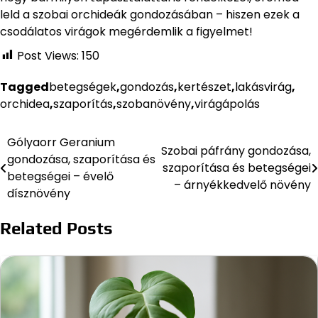
leld a szobai orchideák gondozásában – hiszen ezek a
csodálatos virágok megérdemlik a figyelmet!
Post Views:
150
Tagged
betegségek
,
gondozás
,
kertészet
,
lakásvirág
,
orchidea
,
szaporítás
,
szobanövény
,
virágápolás
Gólyaorr Geranium
Bejegyzés
Szobai páfrány gondozása,
gondozása, szaporítása és
szaporítása és betegségei
navigáció
betegségei – évelő
– árnyékkedvelő növény
dísznövény
Related Posts