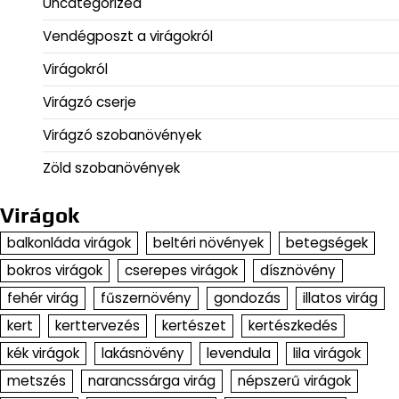
Uncategorized
Vendégposzt a virágokról
Virágokról
Virágzó cserje
Virágzó szobanövények
Zöld szobanövények
Virágok
balkonláda virágok
beltéri növények
betegségek
bokros virágok
cserepes virágok
dísznövény
fehér virág
fűszernövény
gondozás
illatos virág
kert
kerttervezés
kertészet
kertészkedés
kék virágok
lakásnövény
levendula
lila virágok
metszés
narancssárga virág
népszerű virágok