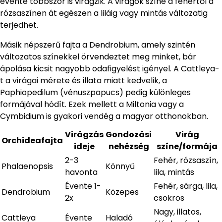
évente többször is virágzik. A virágok színe a fehértől a
rózsaszínen át egészen a liláig vagy mintás változatig
terjedhet.
Másik népszerű fajta a Dendrobium, amely szintén
változatos színekkel örvendeztet meg minket, bár
ápolása kicsit nagyobb odafigyelést igényel. A Cattleya-
t a virágai mérete és illata miatt kedvelik, a
Paphiopedilum (vénuszpapucs) pedig különleges
formájával hódít. Ezek mellett a Miltonia vagy a
Cymbidium is gyakori vendég a magyar otthonokban.
Virágzás
Gondozási
Virág
Orchideafajta
ideje
nehézség
színe/formája
2-3
Fehér, rózsaszín,
Phalaenopsis
Könnyű
havonta
lila, mintás
Évente 1-
Fehér, sárga, lila,
Dendrobium
Közepes
2x
csokros
Nagy, illatos,
Cattleya
Évente
Haladó