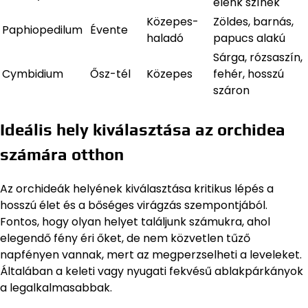
élénk színek
Közepes-
Zöldes, barnás,
Paphiopedilum
Évente
haladó
papucs alakú
Sárga, rózsaszín,
Cymbidium
Ősz-tél
Közepes
fehér, hosszú
száron
Ideális hely kiválasztása az orchidea
számára otthon
Az orchideák helyének kiválasztása kritikus lépés a
hosszú élet és a bőséges virágzás szempontjából.
Fontos, hogy olyan helyet találjunk számukra, ahol
elegendő fény éri őket, de nem közvetlen tűző
napfényen vannak, mert az megperzselheti a leveleket.
Általában a keleti vagy nyugati fekvésű ablakpárkányok
a legalkalmasabbak.