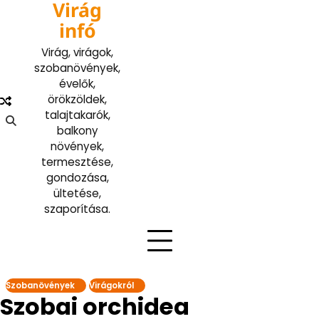
Virág
Skip
to
infó
content
Virág, virágok,
szobanövények,
évelők,
örökzöldek,
talajtakarók,
balkony
növények,
termesztése,
gondozása,
ültetése,
szaporítása.
Szobanövények
Virágokról
Szobai orchidea