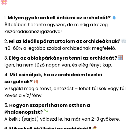
Milyen gyakran kell öntözni az orchideát?
Általában hetente egyszer, de mindig a közeg
kiszáradásához igazodva!
Mi az ideális páratartalom az orchideáknak?
40-60% a legtöbb szobai orchideának megfelelő.
Elég az ablakpárkányra tenni az orchideát?
Igen, ha nem tűző napon van, és elég fényt kap.
Mit csináljak, ha az orchideám levelei
sárgulnak?
Vizsgáld meg a fényt, öntözést – lehet túl sok vagy túl
kevés a víz/fény.
Hogyan szaporíthatom otthon a
Phalaenopsist?
A keikit (sarjat) válaszd le, ha már van 2-3 gyökere.
Mikor kell átültetni az orchideát?