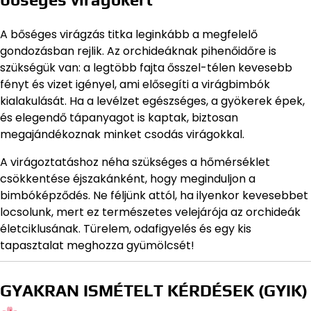
A bőséges virágzás titka leginkább a megfelelő
gondozásban rejlik. Az orchideáknak pihenőidőre is
szükségük van: a legtöbb fajta ősszel-télen kevesebb
fényt és vizet igényel, ami elősegíti a virágbimbók
kialakulását. Ha a levélzet egészséges, a gyökerek épek,
és elegendő tápanyagot is kaptak, biztosan
megajándékoznak minket csodás virágokkal.
A virágoztatáshoz néha szükséges a hőmérséklet
csökkentése éjszakánként, hogy meginduljon a
bimbóképződés. Ne féljünk attól, ha ilyenkor kevesebbet
locsolunk, mert ez természetes velejárója az orchideák
életciklusának. Türelem, odafigyelés és egy kis
tapasztalat meghozza gyümölcsét!
GYAKRAN ISMÉTELT KÉRDÉSEK (GYIK)