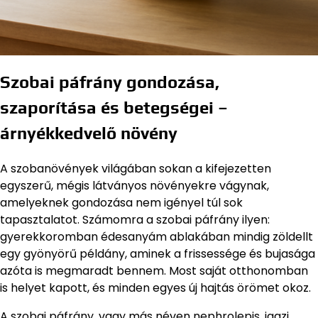
Szobai páfrány gondozása,
szaporítása és betegségei –
árnyékkedvelő növény
A szobanövények világában sokan a kifejezetten
egyszerű, mégis látványos növényekre vágynak,
amelyeknek gondozása nem igényel túl sok
tapasztalatot. Számomra a szobai páfrány ilyen:
gyerekkoromban édesanyám ablakában mindig zöldellt
egy gyönyörű példány, aminek a frissessége és bujasága
azóta is megmaradt bennem. Most saját otthonomban
is helyet kapott, és minden egyes új hajtás örömet okoz.
A szobai páfrány, vagy más néven nephrolepis, igazi