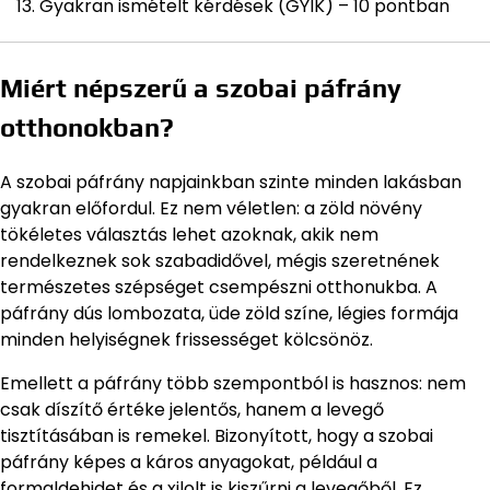
Gyakran ismételt kérdések (GYIK) – 10 pontban
Miért népszerű a szobai páfrány
otthonokban?
A szobai páfrány napjainkban szinte minden lakásban
gyakran előfordul. Ez nem véletlen: a zöld növény
tökéletes választás lehet azoknak, akik nem
rendelkeznek sok szabadidővel, mégis szeretnének
természetes szépséget csempészni otthonukba. A
páfrány dús lombozata, üde zöld színe, légies formája
minden helyiségnek frissességet kölcsönöz.
Emellett a páfrány több szempontból is hasznos: nem
csak díszítő értéke jelentős, hanem a levegő
tisztításában is remekel. Bizonyított, hogy a szobai
páfrány képes a káros anyagokat, például a
formaldehidet és a xilolt is kiszűrni a levegőből. Ez