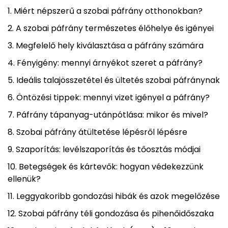
Miért népszerű a szobai páfrány otthonokban?
A szobai páfrány természetes élőhelye és igényei
Megfelelő hely kiválasztása a páfrány számára
Fényigény: mennyi árnyékot szeret a páfrány?
Ideális talajösszetétel és ültetés szobai páfránynak
Öntözési tippek: mennyi vizet igényel a páfrány?
Páfrány tápanyag-utánpótlása: mikor és mivel?
Szobai páfrány átültetése lépésről lépésre
Szaporítás: levélszaporítás és tőosztás módjai
Betegségek és kártevők: hogyan védekezzünk
ellenük?
Leggyakoribb gondozási hibák és azok megelőzése
Szobai páfrány téli gondozása és pihenőidőszaka