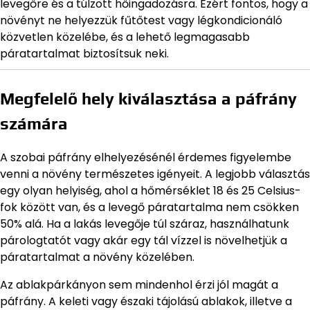
levegőre és a túlzott hőingadozásra. Ezért fontos, hogy a
növényt ne helyezzük fűtőtest vagy légkondicionáló
közvetlen közelébe, és a lehető legmagasabb
páratartalmat biztosítsuk neki.
Megfelelő hely kiválasztása a páfrány
számára
A szobai páfrány elhelyezésénél érdemes figyelembe
venni a növény természetes igényeit. A legjobb választás
egy olyan helyiség, ahol a hőmérséklet 18 és 25 Celsius-
fok között van, és a levegő páratartalma nem csökken
50% alá. Ha a lakás levegője túl száraz, használhatunk
párologtatót vagy akár egy tál vízzel is növelhetjük a
páratartalmat a növény közelében.
Az ablakpárkányon sem mindenhol érzi jól magát a
páfrány. A keleti vagy északi tájolású ablakok, illetve a