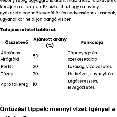
vékony réteg agyaggranulátum, majd a laza földkeverék
kerüljön a cserépbe. Ez biztosítja, hogy a növény
gyökerei elegendő levegőhöz és nedvességhez jussanak,
ugyanakkor ne álljon pangó vízben.
Talajösszetétel táblázat
Ajánlott arány
Összetevő
Funkciója
(%)
Általános
Tápanyag- és
50
virágföld
szerkezetalap
Perlitt
20
Lazaság, vízelvezetés
Tőzeg
20
Nedszívás, savanyítás
Légáteresztés,
Apró fakéreg
10
levegőztetés
Öntözési tippek: mennyi vizet igényel a