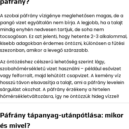
páfrány?
A szobai páfrány vízigénye meglehetősen magas, de a
pangó vizet egyáltalán nem bírja. A legjobb, ha a talajt
mindig enyhén nedvesen tartjuk, de soha nem
tocsogósan. Ez azt jelenti, hogy hetente 2-3 alkalommal,
kisebb adagokban érdemes öntözni, különösen a fűtési
szezonban, amikor a levegő szárazabb.
Az öntözéshez célszerű lehetőség szerint lágy,
szobahőmérsékletű vizet használni – például esővizet
vagy felforralt, majd lehűtött csapvizet. A kemény víz
hosszú távon elsavasítja a talajt, ami a páfrány levelein
sárgulást okozhat. A páfrány érzékeny a hirtelen
hőmérsékletváltozásra, így ne öntözzük hideg vízzel!
Páfrány tápanyag-utánpótlása: mikor
és mivel?