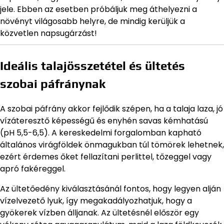
jele. Ebben az esetben próbáljuk meg áthelyezni a
növényt világosabb helyre, de mindig kerüljük a
közvetlen napsugárzást!
Ideális talajösszetétel és ültetés
szobai páfránynak
A szobai páfrány akkor fejlődik szépen, ha a talaja laza, jó
vízáteresztő képességű és enyhén savas kémhatású
(pH 5,5-6,5). A kereskedelmi forgalomban kapható
általános virágföldek önmagukban túl tömörek lehetnek,
ezért érdemes őket fellazítani perlittel, tőzeggel vagy
apró fakéreggel.
Az ültetőedény kiválasztásánál fontos, hogy legyen alján
vízelvezető lyuk, így megakadályozhatjuk, hogy a
gyökerek vízben álljanak. Az ültetésnél először egy