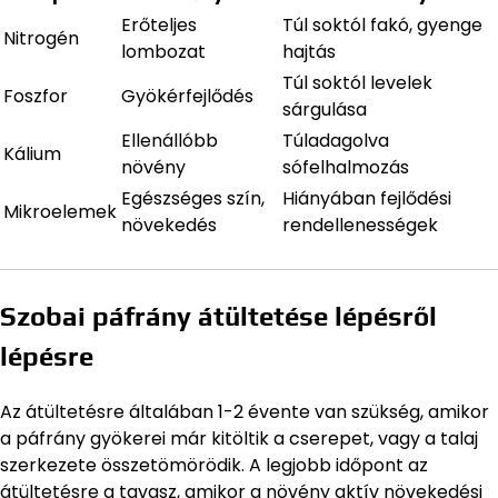
Erőteljes
Túl soktól fakó, gyenge
Nitrogén
lombozat
hajtás
Túl soktól levelek
Foszfor
Gyökérfejlődés
sárgulása
Ellenállóbb
Túladagolva
Kálium
növény
sófelhalmozás
Egészséges szín,
Hiányában fejlődési
Mikroelemek
növekedés
rendellenességek
Szobai páfrány átültetése lépésről
lépésre
Az átültetésre általában 1-2 évente van szükség, amikor
a páfrány gyökerei már kitöltik a cserepet, vagy a talaj
szerkezete összetömörödik. A legjobb időpont az
átültetésre a tavasz, amikor a növény aktív növekedési