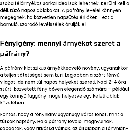
szoba félárnyékos sarkai ideálisak lehetnek. Kerülni kell a
déli, tűző napos ablakokat. A páfrány levelei könnyen
megégnek, ha közvetlen napsütés éri őket – ezt a
barnuló, száradó levélszélek árulják el.
Fényigény: mennyi árnyékot szeret a
páfrány?
A páfrány klasszikus árnyékkedvelő növény, ugyanakkor
a teljes sötétséget sem tűri. Legjobban a szórt fényű,
világos, de nem túl napos helyeket szereti. Napi 2-4 óra
szűrt, közvetett fény bőven elegendő számára – például
egy könnyű függöny mögé helyezve egy keleti ablak
közelében.
Fontos, hogy a fényhiány ugyanúgy káros lehet, mint a
túl sok napfény. Ha a páfrány levelei megnyúlnak,
sápadtak, vagy ritkássá válnak, az általában a fényhiány