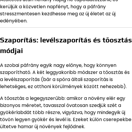
kerüljük a közvetlen napfényt, hogy a páfrány
stresszmentesen kezdhesse meg az új életet az új
edényében.
Szaporítás: levélszaporítás és tőosztás
módjai
A szobai páfrány egyik nagy előnye, hogy könnyen
szaporítható. A két leggyakoribb módszer a tőosztás és
a levélszaporítás (bár a spóra általi szaporítás is
lehetséges, ez otthoni körülmények között nehezebb).
A tőosztás a legegyszerűbb: amikor a növény elér egy
bizonyos méretet, tavasszal óvatosan szedjük szét a
gyökérlabdát több részre, vigyázva, hogy mindegyik új
tövön legyen gyökér és levél is. Ezeket külön cserepekbe
ültetve hamar új növények fejlődnek.