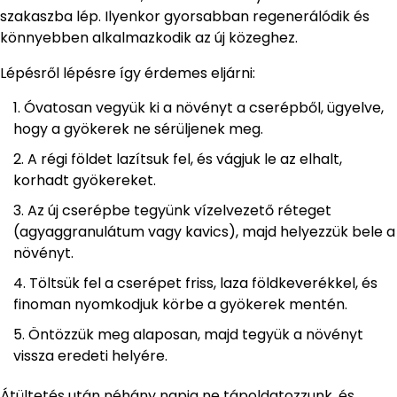
szakaszba lép. Ilyenkor gyorsabban regenerálódik és
könnyebben alkalmazkodik az új közeghez.
Lépésről lépésre így érdemes eljárni:
Óvatosan vegyük ki a növényt a cserépből, ügyelve,
hogy a gyökerek ne sérüljenek meg.
A régi földet lazítsuk fel, és vágjuk le az elhalt,
korhadt gyökereket.
Az új cserépbe tegyünk vízelvezető réteget
(agyaggranulátum vagy kavics), majd helyezzük bele a
növényt.
Töltsük fel a cserépet friss, laza földkeverékkel, és
finoman nyomkodjuk körbe a gyökerek mentén.
Öntözzük meg alaposan, majd tegyük a növényt
vissza eredeti helyére.
Átültetés után néhány napig ne tápoldatozzunk, és