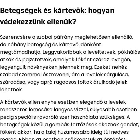
Betegségek és kártevők: hogyan
védekezzünk ellenük?
Szerencsére a szobai páfrány meglehetősen ellenálló,
de néhány betegség és kártevő időnként
megtámadhatja. Leggyakoribbak a levéltetvek, pókhálós
atkák és pajzstetvek, amelyek főként száraz levegőn,
legyengült növényeken jelennek meg. Ezeket nehéz
szabad szemmel észrevenni, ám a levelek sárgulása,
száradása, vagy apró ragacsos foltok árulkodó jelek
lehetnek.
A kártevők ellen enyhe esetben elegendő a levelek
rendszeres lemosása langyos vízzel, súlyosabb esetben
pedig speciális rovarölő szer használata szükséges. A
betegségek közül a gombás fertőzések okoznak gondot,
főként akkor, ha a talaj huzamosabb ideig túl nedves
marad. Ebben az esetben csökkentsük az öntözést,