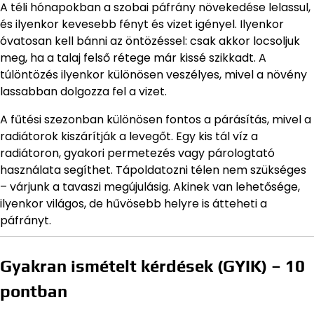
A téli hónapokban a szobai páfrány növekedése lelassul,
és ilyenkor kevesebb fényt és vizet igényel. Ilyenkor
óvatosan kell bánni az öntözéssel: csak akkor locsoljuk
meg, ha a talaj felső rétege már kissé szikkadt. A
túlöntözés ilyenkor különösen veszélyes, mivel a növény
lassabban dolgozza fel a vizet.
A fűtési szezonban különösen fontos a párásítás, mivel a
radiátorok kiszárítják a levegőt. Egy kis tál víz a
radiátoron, gyakori permetezés vagy párologtató
használata segíthet. Tápoldatozni télen nem szükséges
– várjunk a tavaszi megújulásig. Akinek van lehetősége,
ilyenkor világos, de hűvösebb helyre is átteheti a
páfrányt.
Gyakran ismételt kérdések (GYIK) – 10
pontban