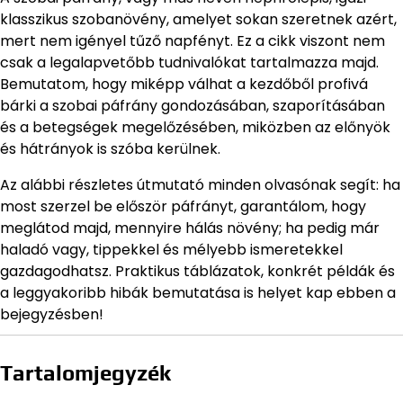
klasszikus szobanövény, amelyet sokan szeretnek azért,
mert nem igényel tűző napfényt. Ez a cikk viszont nem
csak a legalapvetőbb tudnivalókat tartalmazza majd.
Bemutatom, hogy miképp válhat a kezdőből profivá
bárki a szobai páfrány gondozásában, szaporításában
és a betegségek megelőzésében, miközben az előnyök
és hátrányok is szóba kerülnek.
Az alábbi részletes útmutató minden olvasónak segít: ha
most szerzel be először páfrányt, garantálom, hogy
meglátod majd, mennyire hálás növény; ha pedig már
haladó vagy, tippekkel és mélyebb ismeretekkel
gazdagodhatsz. Praktikus táblázatok, konkrét példák és
a leggyakoribb hibák bemutatása is helyet kap ebben a
bejegyzésben!
Tartalomjegyzék