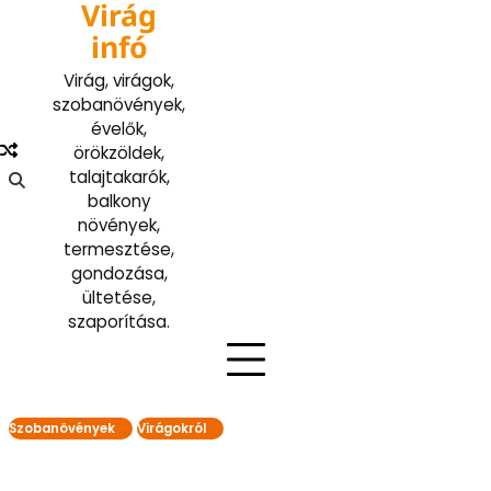
Virág
Skip
to
infó
content
Virág, virágok,
szobanövények,
évelők,
örökzöldek,
talajtakarók,
balkony
növények,
termesztése,
gondozása,
ültetése,
szaporítása.
Szobanövények
Virágokról