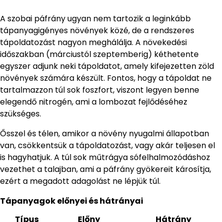
A szobai páfrány ugyan nem tartozik a leginkább
tápanyagigényes növények közé, de a rendszeres
tápoldatozást nagyon meghálálja. A növekedési
időszakban (márciustól szeptemberig) kéthetente
egyszer adjunk neki tápoldatot, amely kifejezetten zöld
növények számára készült. Fontos, hogy a tápoldat ne
tartalmazzon túl sok foszfort, viszont legyen benne
elegendő nitrogén, ami a lombozat fejlődéséhez
szükséges.
Ősszel és télen, amikor a növény nyugalmi állapotban
van, csökkentsük a tápoldatozást, vagy akár teljesen el
is hagyhatjuk. A túl sok műtrágya sófelhalmozódáshoz
vezethet a talajban, ami a páfrány gyökereit károsítja,
ezért a megadott adagolást ne lépjük túl.
Tápanyagok előnyei és hátrányai
Típus
Előny
Hátrány