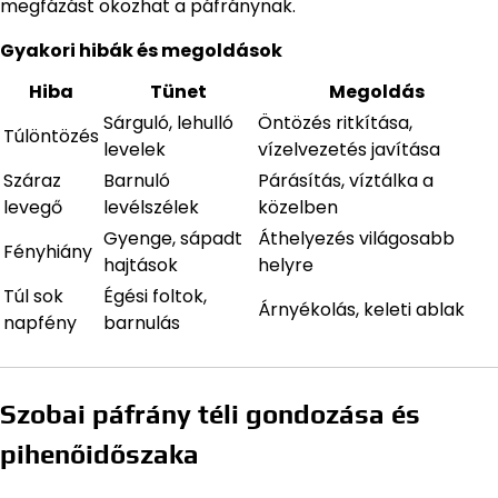
megfázást okozhat a páfránynak.
Gyakori hibák és megoldások
Hiba
Tünet
Megoldás
Sárguló, lehulló
Öntözés ritkítása,
Túlöntözés
levelek
vízelvezetés javítása
Száraz
Barnuló
Párásítás, víztálka a
levegő
levélszélek
közelben
Gyenge, sápadt
Áthelyezés világosabb
Fényhiány
hajtások
helyre
Túl sok
Égési foltok,
Árnyékolás, keleti ablak
napfény
barnulás
Szobai páfrány téli gondozása és
pihenőidőszaka