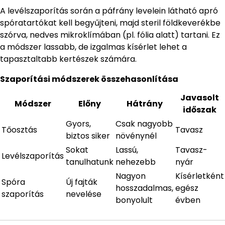
A levélszaporítás során a páfrány levelein látható apró
spóratartókat kell begyűjteni, majd steril földkeverékbe
szórva, nedves mikroklímában (pl. fólia alatt) tartani. Ez
a módszer lassabb, de izgalmas kísérlet lehet a
tapasztaltabb kertészek számára.
Szaporítási módszerek összehasonlítása
Javasolt
Módszer
Előny
Hátrány
időszak
Gyors,
Csak nagyobb
Tőosztás
Tavasz
biztos siker
növénynél
Sokat
Lassú,
Tavasz-
Levélszaporítás
tanulhatunk
nehezebb
nyár
Nagyon
Kísérletként
Spóra
Új fajták
hosszadalmas,
egész
szaporítás
nevelése
bonyolult
évben