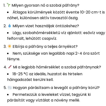
Milyen gyorsan nő a szobai páfrány?
Átlagos körülmények között évente 10-20 cm-t is
nőhet, különösen aktív tavasztól őszig.
Milyen vizet használjak öntözéshez?
Lágy, szobahőmérsékletű víz ajánlott: esővíz vagy
felforralt, lehűtött csapvíz.
Elbírja a páfrány a teljes árnyékot?
Nem, szüksége van legalább napi 2-4 óra szórt
fényre.
Mi a legjobb hőmérséklet a szobai páfránynak?
18-25 °C az ideális, huzatot és hirtelen
hőingadozást kerülni kell.
Hogyan párásítsam a levegőt a páfrány körül?
Permetezzük a leveleket vízzel, tegyünk ki
párásítót vagy víztálat a növény mellé.