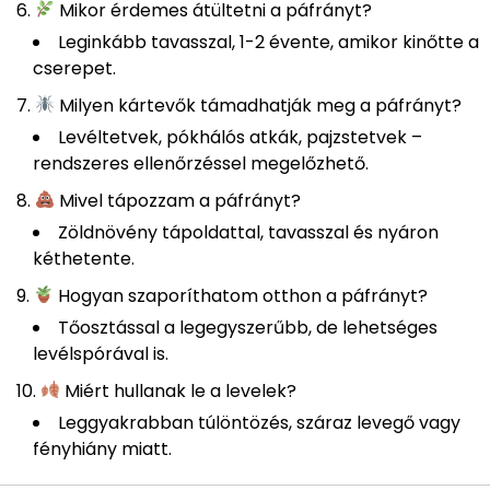
Mikor érdemes átültetni a páfrányt?
Leginkább tavasszal, 1-2 évente, amikor kinőtte a
cserepet.
Milyen kártevők támadhatják meg a páfrányt?
Levéltetvek, pókhálós atkák, pajzstetvek –
rendszeres ellenőrzéssel megelőzhető.
Mivel tápozzam a páfrányt?
Zöldnövény tápoldattal, tavasszal és nyáron
kéthetente.
Hogyan szaporíthatom otthon a páfrányt?
Tőosztással a legegyszerűbb, de lehetséges
levélspórával is.
Miért hullanak le a levelek?
Leggyakrabban túlöntözés, száraz levegő vagy
fényhiány miatt.