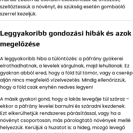
szellőztessük a növényt, és szükség esetén gombaölő
szerrel kezeljük.
Leggyakoribb gondozási hibák és azok
megelőzése
A leggyakoribb hiba a túlöntözés: a páfrány gyökerei
elrothadhatnak, a levelek sárgulnak, majd lehullanak. Ez
gyakran abból ered, hogy a föld túl tömör, vagy a cserép
alján nincs megfelelő vízelvezetés. Mindig ellenőrizzük,
hogy a föld csak enyhén nedves legyen!
A másik gyakori gond, hogy a lakás levegője túl száraz –
ekkor a páfrány levelei barnulni és száradni kezdenek.
Ezt elkerülhetjük rendszeres párásítással, vagy ha a
növényt csoportosan, más párologtató növények mellé
helyezzük. Kerüljük a huzatot is: a hideg, mozgó levegő