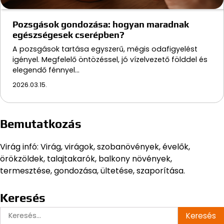
Pozsgások gondozása: hogyan maradnak
egészségesek cserépben?
A pozsgások tartása egyszerű, mégis odafigyelést
igényel. Megfelelő öntözéssel, jó vízelvezető földdel és
elegendő fénnyel…
2026.03.15.
Bemutatkozás
Virág infó: Virág, virágok, szobanövények, évelők,
örökzöldek, talajtakarók, balkony növények,
termesztése, gondozása, ültetése, szaporítása.
Keresés
Keresés: