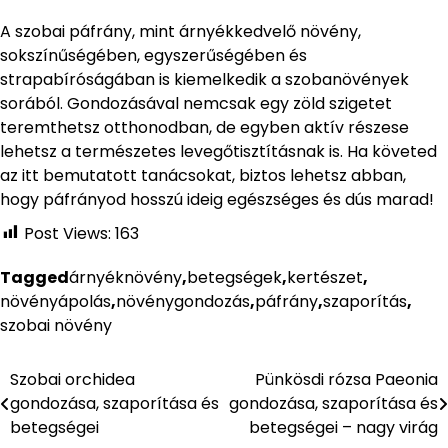
A szobai páfrány, mint árnyékkedvelő növény,
sokszínűségében, egyszerűségében és
strapabíróságában is kiemelkedik a szobanövények
sorából. Gondozásával nemcsak egy zöld szigetet
teremthetsz otthonodban, de egyben aktív részese
lehetsz a természetes levegőtisztításnak is. Ha követed
az itt bemutatott tanácsokat, biztos lehetsz abban,
hogy páfrányod hosszú ideig egészséges és dús marad!
Post Views:
163
Tagged
árnyéknövény
,
betegségek
,
kertészet
,
növényápolás
,
növénygondozás
,
páfrány
,
szaporítás
,
szobai növény
Szobai orchidea
Pünkösdi rózsa Paeonia
Bejegyzés
gondozása, szaporítása és
gondozása, szaporítása és
navigáció
betegségei
betegségei – nagy virág