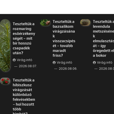
Teszteltük a
Teszteltük 
Teszteltük a
bazsalikom
levendula
rozmaring
virágzásána
metszésén
esőérzékeny
k
k
ségét – mit
visszacsípés
elmulasztá
bír hosszú
ét – tovább
át – így
csapadék
maradt
öregedett e
után?
friss?
a bokor
Virág infó
Virág infó
Virág infó
2026.08.07.
2026.08.06.
2026.08.
Teszteltük a
hibiszkusz
virágzását
különböző
fekvésekben
– hol hozott
több
bimbót?