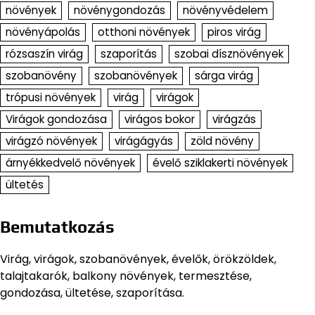
növények
növénygondozás
növényvédelem
növényápolás
otthoni növények
piros virág
rózsaszín virág
szaporítás
szobai dísznövények
szobanövény
szobanövények
sárga virág
trópusi növények
virág
virágok
Virágok gondozása
virágos bokor
virágzás
virágzó növények
virágágyás
zöld növény
árnyékkedvelő növények
évelő sziklakerti növények
ültetés
Bemutatkozás
Virág, virágok, szobanövények, évelők, örökzöldek,
talajtakarók, balkony növények, termesztése,
gondozása, ültetése, szaporítása.