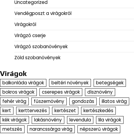
Uncategorized
Vendégposzt a virágokról
Virágokról
Virágzó cserje
Virágzó szobanövények
Zöld szobanövények
Virágok
balkonláda virágok
beltéri növények
betegségek
bokros virágok
cserepes virágok
dísznövény
fehér virág
fűszernövény
gondozás
illatos virág
kert
kerttervezés
kertészet
kertészkedés
kék virágok
lakásnövény
levendula
lila virágok
metszés
narancssárga virág
népszerű virágok