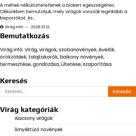
A méhek nélkülözhetetlenek a biokert egészségéhez.
Cikkünkben bemutatjuk, mely virágok vonzzák leginkább a
beporzókat, és…
Virág infó
2026.01.12.
Bemutatkozás
Virág infó: Virág, virágok, szobanövények, évelők,
örökzöldek, talajtakarók, balkony növények,
termesztése, gondozása, ültetése, szaporítása.
Keresés
Keresés:
Virág kategóriák
Alacsony virágok
Árnyéktűrő növények