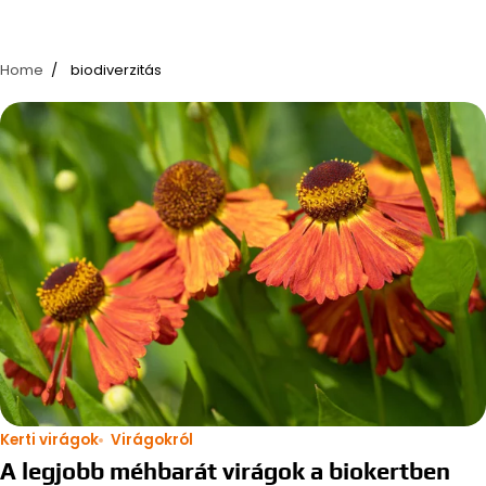
Home
biodiverzitás
Kerti virágok
Virágokról
A legjobb méhbarát virágok a biokertben