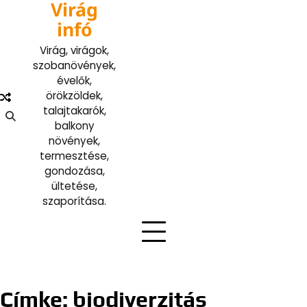
Virág
Skip
to
infó
content
Virág, virágok,
szobanövények,
évelők,
örökzöldek,
talajtakarók,
balkony
növények,
termesztése,
gondozása,
ültetése,
szaporítása.
Címke:
biodiverzitás