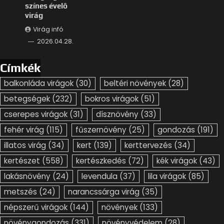
színes évelő
virág
Virág infó
2026.04.28.
Címkék
balkonláda virágok
(30)
beltéri növények
(28)
betegségek
(232)
bokros virágok
(51)
cserepes virágok
(31)
dísznövény
(33)
fehér virág
(115)
fűszernövény
(25)
gondozás
(191)
illatos virág
(34)
kert
(139)
kerttervezés
(34)
kertészet
(558)
kertészkedés
(72)
kék virágok
(43)
lakásnövény
(24)
levendula
(37)
lila virágok
(85)
metszés
(24)
narancssárga virág
(35)
népszerű virágok
(144)
növények
(133)
növénygondozás
(331)
növényvédelem
(28)