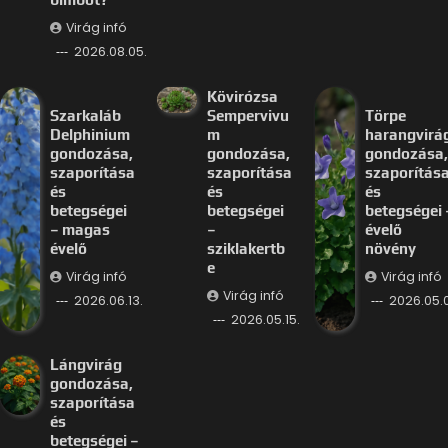
Virág infó
2026.08.05.
Kövirózsa
Szarkaláb
Sempervivu
Törpe
Delphinium
m
harangvirá
gondozása,
gondozása,
gondozása,
szaporítása
szaporítása
szaporítás
és
és
és
betegségei
betegségei
betegségei 
– magas
–
évelő
évelő
sziklakertb
növény
e
Virág infó
Virág infó
Virág infó
2026.06.13.
2026.05.
2026.05.15.
Lángvirág
gondozása,
szaporítása
és
betegségei –