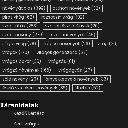
növényápolás
(399)
otthoni növények
(32)
piros virág
(62)
rózsaszín virág
(102)
szaporítás
(283)
szobai dísznövények
(26)
szobanövény
(270)
szobanövények
(46)
sárga virág
(79)
trópusi növények
(26)
virág
(36)
virágok
(170)
Virágok gondozása
(27)
virágos bokor
(36)
virágzás
(61)
virágzó növények
(166)
virágágyás
(27)
zöld növény
(29)
árnyékkedvelő növények
(33)
évelő sziklakerti növények
(36)
ültetés
(52)
Társoldalak
Kezdő kertész
Kerti virágok