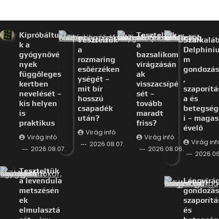
Kipróbáltu
Teszteltük
Teszteltük
Szarkalá
k a
a
a
Delphini
gyógynövé
bazsalikom
rozmaring
m
nyek
virágzásán
esőérzéken
gondozás
függőleges
ak
ységét –
,
kertben
visszacsípé
mit bír
szaporítá
nevelését –
sét –
hosszú
a és
kis helyen
tovább
csapadék
betegség
is
maradt
után?
i – magas
praktikus
friss?
évelő
Virág infó
Virág infó
Virág infó
Virág inf
2026.08.07.
2026.08.07.
2026.08.06.
2026.06
Teszteltük
a levendula
Lángvirá
metszésén
gondozás
ek
szaporítá
elmulasztá
és