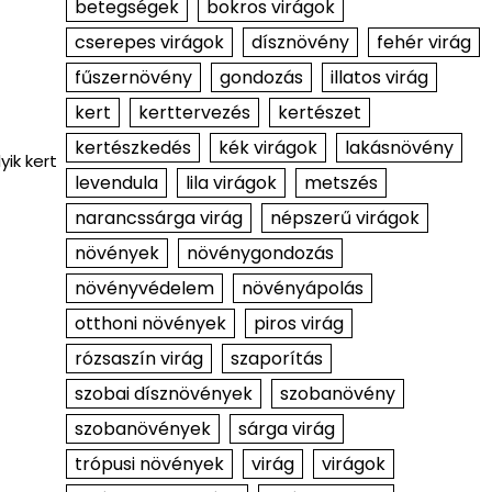
betegségek
bokros virágok
cserepes virágok
dísznövény
fehér virág
fűszernövény
gondozás
illatos virág
kert
kerttervezés
kertészet
kertészkedés
kék virágok
lakásnövény
ik kert
levendula
lila virágok
metszés
narancssárga virág
népszerű virágok
növények
növénygondozás
növényvédelem
növényápolás
otthoni növények
piros virág
rózsaszín virág
szaporítás
szobai dísznövények
szobanövény
szobanövények
sárga virág
trópusi növények
virág
virágok