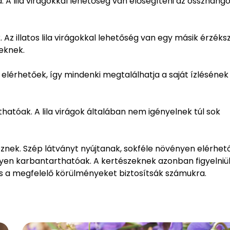
. A lila virágokkal lehetőség van elősegíteni az összhango
. Az illatos lila virágokkal lehetőség van egy másik érzéks
reknek.
 elérhetőek, így mindenki megtalálhatja a saját ízlésének
thatóak. A lila virágok általában nem igényelnek túl sok
eznek. Szép látványt nyújtanak, sokféle növényen elérhet
nyen karbantarthatóak. A kertészeknek azonban figyelniük
 és a megfelelő körülményeket biztosítsák számukra.