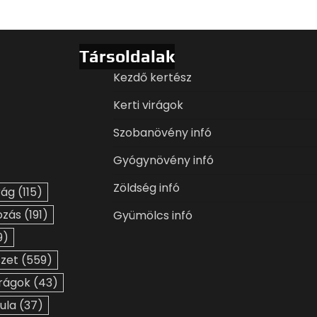
Társoldalak
Kezdő kertész
Kerti virágok
Szobanövény infó
Gyógynövény infó
Zöldség infó
rág
(115)
ozás
(191)
Gyümölcs infó
9)
szet
(559)
irágok
(43)
ula
(37)