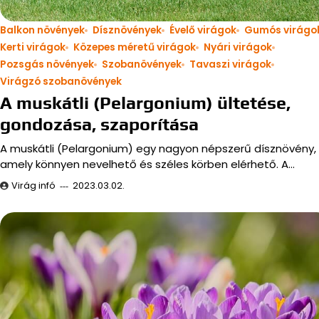
Balkon növények
Dísznövények
Évelő virágok
Gumós virágo
Kerti virágok
Közepes méretű virágok
Nyári virágok
Pozsgás növények
Szobanövények
Tavaszi virágok
Virágzó szobanövények
A muskátli (Pelargonium) ültetése,
gondozása, szaporítása
A muskátli (Pelargonium) egy nagyon népszerű dísznövény,
amely könnyen nevelhető és széles körben elérhető. A…
Virág infó
2023.03.02.