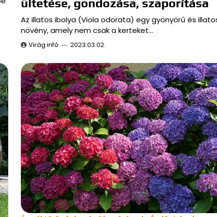
be
ültetése, gondozása, szaporítása
Az illatos ibolya (Viola odorata) egy gyönyörű és illato
növény, amely nem csak a kerteket…
Virág infó
2023.03.02.