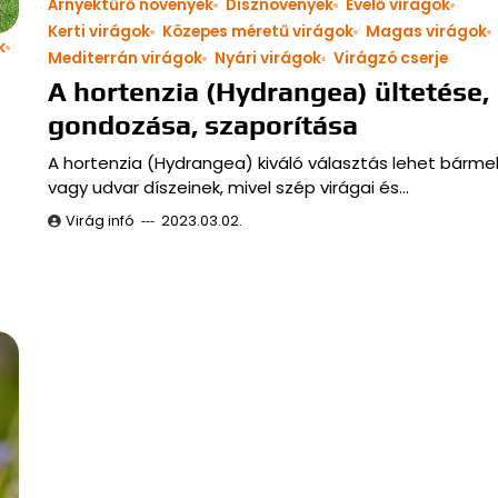
Árnyéktűrő növények
Dísznövények
Évelő virágok
Kerti virágok
Közepes méretű virágok
Magas virágok
k
Mediterrán virágok
Nyári virágok
Virágzó cserje
A hortenzia (Hydrangea) ültetése,
gondozása, szaporítása
A hortenzia (Hydrangea) kiváló választás lehet bármely
vagy udvar díszeinek, mivel szép virágai és…
Virág infó
2023.03.02.