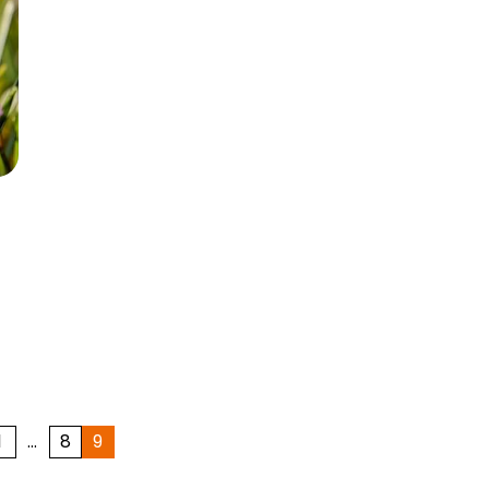
1
…
8
9