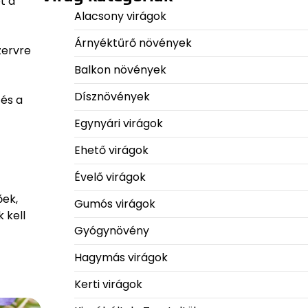
t a
Alacsony virágok
Árnyéktűrő növények
zervre
Balkon növények
Dísznövények
 és a
Egynyári virágok
Ehető virágok
Évelő virágok
őek,
Gumós virágok
 kell
Gyógynövény
Hagymás virágok
Kerti virágok