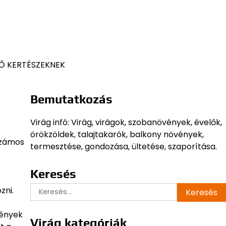
Ő KERTÉSZEKNEK
Bemutatkozás
Virág infó: Virág, virágok, szobanövények, évelők,
örökzöldek, talajtakarók, balkony növények,
 számos
termesztése, gondozása, ültetése, szaporítása.
Keresés
Keresés:
zni.
vények
Virág kategóriák