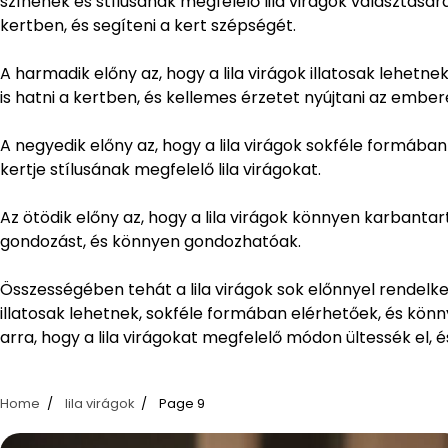
színének és stílusának megfelelő lila virágok választására
kertben, és segíteni a kert szépségét.
A harmadik előny az, hogy a lila virágok illatosak lehetnek
is hatni a kertben, és kellemes érzetet nyújtani az embe
A negyedik előny az, hogy a lila virágok sokféle formában
kertje stílusának megfelelő lila virágokat.
Az ötödik előny az, hogy a lila virágok könnyen karbantar
gondozást, és könnyen gondozhatóak.
Összességében tehát a lila virágok sok előnnyel rendelk
illatosak lehetnek, sokféle formában elérhetőek, és kön
arra, hogy a lila virágokat megfelelő módon ültessék el,
Home
lila virágok
Page 9