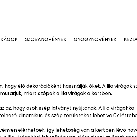
IRÁGOK
SZOBANÖVÉNYEK
GYÓGYNÖVÉNYEK
KEZD
n, hogy élő dekorációként használják őket. A lila virágok
utatjuk, miért szépek a lila virágok a kertben.
az az, hogy azok szép látványt nyújtanak. A lila virágokkal
lhető, dinamikus, és szép területeket lehet velük létreho
növényen elérhetőek, így lehetőség van a kertben lévő nö