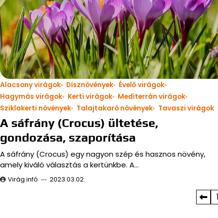
Alacsony virágok
Dísznövények
Évelő virágok
Hagymás virágok
Kerti virágok
Mediterrán virágok
Sziklakerti növények
Talajtakaró növények
Tavaszi virágok
A sáfrány (Crocus) ültetése,
gondozása, szaporítása
A sáfrány (Crocus) egy nagyon szép és hasznos növény,
amely kiváló választás a kertünkbe. A…
Virág infó
2023.03.02.
Bejegyzések
lapozása