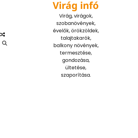
Virág infó
Skip
to
Virág, virágok,
content
szobanövények,
évelők, örökzöldek,
talajtakarók,
balkony növények,
termesztése,
gondozása,
ültetése,
szaporítása.