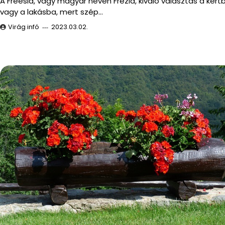
A Freesia, vagy magyar nevén Frézia, kiváló választás a kert
vagy a lakásba, mert szép…
Virág infó
2023.03.02.