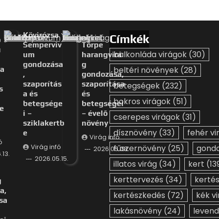
Kövirózsa
Címkék
b
Semperviv
Törpe
u
balkonláda virágok
(30)
um
harangvirá
gondozása
g
a
beltéri növények
(28)
,
gondozása,
szaporítás
szaporítása
betegségek
(232)
s
a és
és
bokros virágok
(51)
betegsége
betegségei
e
i –
– évelő
cserepes virágok
(31)
sziklakertb
növény
dísznövény
(33)
fehér vi
e
Virág infó
ó
Virág infó
fűszernövény
(25)
gond
2026.05.08.
.13.
2026.05.15.
illatos virág
(34)
kert
(13
kerttervezés
(34)
kerté
g
a,
kertészkedés
(72)
kék v
sa
lakásnövény
(24)
levend