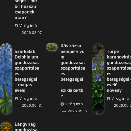
ségét – mit
bír hosszú
csapadék
után?
Virág infó
2026.08.07.
Kövirózsa
Szarkaláb
Sempervivu
Törpe
Delphinium
m
harangvirá
gondozása,
gondozása,
gondozása,
szaporítása
szaporítása
szaporítás
és
és
és
betegségei
betegségei
betegségei 
– magas
–
évelő
évelő
sziklakertb
növény
e
Virág infó
Virág infó
Virág infó
2026.06.13.
2026.05.
2026.05.15.
Lángvirág
gondozása,