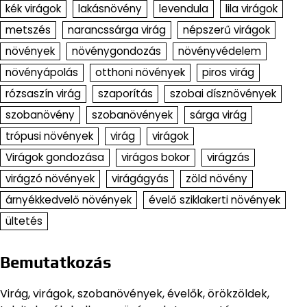
kék virágok
lakásnövény
levendula
lila virágok
metszés
narancssárga virág
népszerű virágok
növények
növénygondozás
növényvédelem
növényápolás
otthoni növények
piros virág
rózsaszín virág
szaporítás
szobai dísznövények
szobanövény
szobanövények
sárga virág
trópusi növények
virág
virágok
Virágok gondozása
virágos bokor
virágzás
virágzó növények
virágágyás
zöld növény
árnyékkedvelő növények
évelő sziklakerti növények
ültetés
Bemutatkozás
Virág, virágok, szobanövények, évelők, örökzöldek,