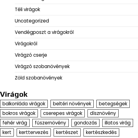
Téli virágok
Uncategorized
Vendégposzt a virágokról
Virágokról
Virágzó cserje
Virágzó szobanövények
Zöld szobanövények
Virágok
balkonláda virágok
beltéri növények
betegségek
bokros virágok
cserepes virágok
dísznövény
fehér virág
fűszernövény
gondozás
illatos virág
kert
kerttervezés
kertészet
kertészkedés