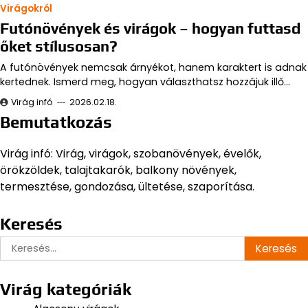
Virágokról
Futónövények és virágok – hogyan futtasd
őket stílusosan?
A futónövények nemcsak árnyékot, hanem karaktert is adnak
kertednek. Ismerd meg, hogyan választhatsz hozzájuk illő…
Virág infó
2026.02.18.
Bemutatkozás
Virág infó: Virág, virágok, szobanövények, évelők,
örökzöldek, talajtakarók, balkony növények,
termesztése, gondozása, ültetése, szaporítása.
Keresés
Keresés:
Virág kategóriák