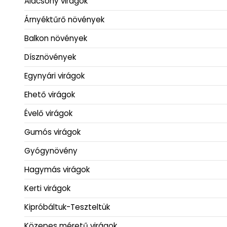
Alacsony virágok
Árnyéktűrő növények
Balkon növények
Dísznövények
Egynyári virágok
Ehető virágok
Évelő virágok
Gumós virágok
Gyógynövény
Hagymás virágok
Kerti virágok
Kipróbáltuk-Teszteltük
Közepes méretű virágok