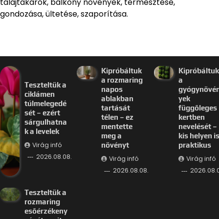
talajtakarók, balkony növények, termesztése,
gondozása, ültetése, szaporítása.
Kipróbáltuk
Kipróbáltuk
a rozmaring
a
Teszteltük a
napos
gyógynövé
ciklámen
ablakban
yek
túlmelegedé
tartását
függőleges
sét – ezért
télen – ez
kertben
sárgulhatna
mentette
nevelését –
k a levelek
meg a
kis helyen i
Virág infó
növényt
praktikus
2026.08.08.
Virág infó
Virág infó
2026.08.08.
2026.08.0
Teszteltük a
rozmaring
esőérzékeny