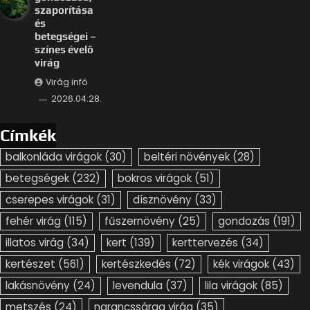
szaporítása
és
betegségei –
színes évelő
virág
Virág infó
2026.04.28.
Címkék
balkonláda virágok
(30)
beltéri növények
(28)
betegségek
(232)
bokros virágok
(51)
cserepes virágok
(31)
dísznövény
(33)
fehér virág
(115)
fűszernövény
(25)
gondozás
(191)
illatos virág
(34)
kert
(139)
kerttervezés
(34)
kertészet
(561)
kertészkedés
(72)
kék virágok
(43)
lakásnövény
(24)
levendula
(37)
lila virágok
(85)
metszés
(24)
narancssárga virág
(35)