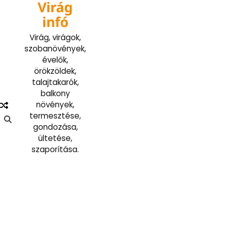
Virág
Skip
to
infó
content
Virág, virágok,
szobanövények,
évelők,
örökzöldek,
talajtakarók,
balkony
növények,
termesztése,
gondozása,
ültetése,
szaporítása.