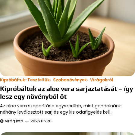
Kipróbáltuk-Teszteltük
Szobanövények
Virágokról
Kipróbáltuk az aloe vera sarjaztatását – így
lesz egy növényből öt
Az aloe vera szaporítása egyszerűbb, mint gondolnánk:
néhány leválasztott sarj és egy kis odafigyelés kell…
Virág infó
2026.06.28.