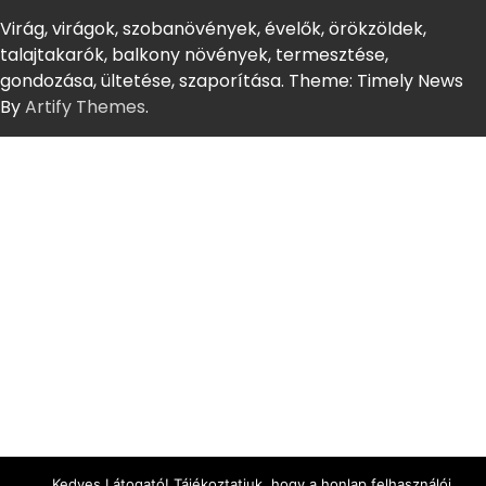
Virág, virágok, szobanövények, évelők, örökzöldek,
talajtakarók, balkony növények, termesztése,
gondozása, ültetése, szaporítása. Theme: Timely News
By
Artify Themes
.
Kedves Látogató! Tájékoztatjuk, hogy a honlap felhasználói