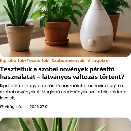
Kipróbáltuk-Teszteltük
Szobanövények
Virágokról
Teszteltük a szobai növények párásító
használatát – látványos változás történt?
Kipróbáltuk, hogy a párásító használata mennyire segíti a
szobai növényeket. Meglepő eredmények születtek: zöldebb
levelek,…
Virág infó
2026.07.01.