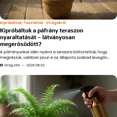
Kipróbáltuk-Teszteltük
Virágokról
Kipróbáltuk a páfrány teraszon
nyaraltatását – látványosan
megerősödött?
A páfrányunkat idén nyárra a teraszra költöztettük, hogy
megnézzük, valóban javul-e az állapota szabad levegőn.…
Virág infó
2026.08.02.