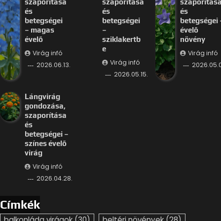
szaporítása
szaporítása
szaporítás
és
és
és
betegségei
betegségei
betegségei 
– magas
–
évelő
évelő
sziklakertb
növény
e
Virág infó
Virág infó
Virág infó
2026.06.13.
2026.05.
2026.05.15.
Lángvirág
gondozása,
szaporítása
és
betegségei –
színes évelő
virág
Virág infó
2026.04.28.
Címkék
balkonláda virágok
(30)
beltéri növények
(28)