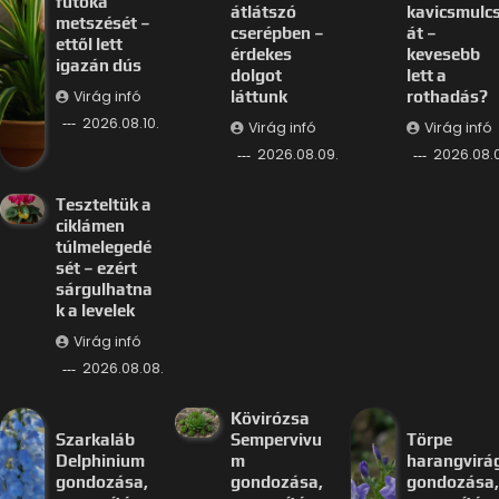
futóka
átlátszó
kavicsmulc
metszését –
cserépben –
át –
ettől lett
érdekes
kevesebb
igazán dús
dolgot
lett a
Virág infó
láttunk
rothadás?
2026.08.10.
Virág infó
Virág infó
2026.08.09.
2026.08.
Teszteltük a
ciklámen
túlmelegedé
sét – ezért
sárgulhatna
k a levelek
Virág infó
2026.08.08.
Kövirózsa
Szarkaláb
Sempervivu
Törpe
Delphinium
m
harangvirá
gondozása,
gondozása,
gondozása,