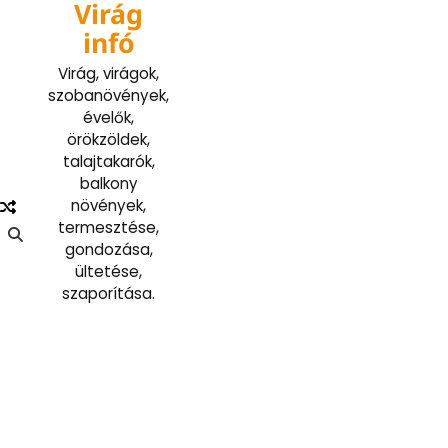
Virág
Skip
to
infó
content
Virág, virágok,
szobanövények,
évelők,
örökzöldek,
talajtakarók,
balkony
növények,
termesztése,
gondozása,
ültetése,
szaporítása.