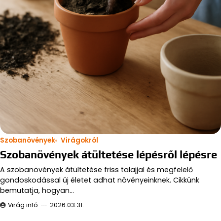
Szobanövények
Virágokról
Szobanövények átültetése lépésről lépésre
A szobanövények átültetése friss talajjal és megfelelő
gondoskodással új életet adhat növényeinknek. Cikkünk
bemutatja, hogyan…
Virág infó
2026.03.31.