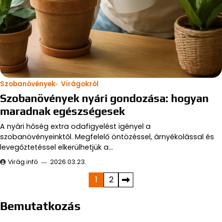
Szobanövények
Virágokról
Szobanövények nyári gondozása: hogyan
maradnak egészségesek
A nyári hőség extra odafigyelést igényel a
szobanövényeinktől. Megfelelő öntözéssel, árnyékolással és
levegőztetéssel elkerülhetjük a…
Virág infó
2026.03.23.
Bejegyzések
1
2
lapozása
Bemutatkozás