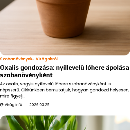
Szobanövények
Virágokról
Oxalis gondozása: nyíllevelű lóhere ápolása
szobanövényként
Az oxalis, vagyis nyíllevelű lóhere szobanövényként is
népszerű. Cikkünkben bemutatjuk, hogyan gondozd helyesen,
mire figyelj…
Virág infó
2026.03.25.