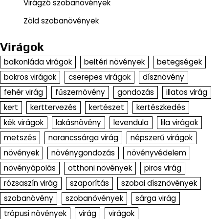
Virágzó szobanövények
Zöld szobanövények
Virágok
balkonláda virágok
beltéri növények
betegségek
bokros virágok
cserepes virágok
dísznövény
fehér virág
fűszernövény
gondozás
illatos virág
kert
kerttervezés
kertészet
kertészkedés
kék virágok
lakásnövény
levendula
lila virágok
metszés
narancssárga virág
népszerű virágok
növények
növénygondozás
növényvédelem
növényápolás
otthoni növények
piros virág
rózsaszín virág
szaporítás
szobai dísznövények
szobanövény
szobanövények
sárga virág
trópusi növények
virág
virágok