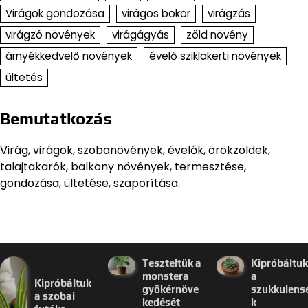
Virágok gondozása
virágos bokor
virágzás
virágzó növények
virágágyás
zöld növény
árnyékkedvelő növények
évelő sziklakerti növények
ültetés
Bemutatkozás
Virág, virágok, szobanövények, évelők, örökzöldek,
talajtakarók, balkony növények, termesztése,
gondozása, ültetése, szaporítása.
Teszteltük a
Kipróbáltuk
monstera
a
Kipróbáltuk
gyökérnöve
szukkulens
a szobai
kedését
k