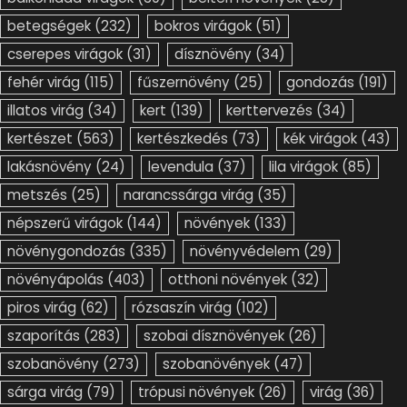
betegségek
(232)
bokros virágok
(51)
cserepes virágok
(31)
dísznövény
(34)
fehér virág
(115)
fűszernövény
(25)
gondozás
(191)
illatos virág
(34)
kert
(139)
kerttervezés
(34)
kertészet
(563)
kertészkedés
(73)
kék virágok
(43)
lakásnövény
(24)
levendula
(37)
lila virágok
(85)
metszés
(25)
narancssárga virág
(35)
népszerű virágok
(144)
növények
(133)
növénygondozás
(335)
növényvédelem
(29)
növényápolás
(403)
otthoni növények
(32)
piros virág
(62)
rózsaszín virág
(102)
szaporítás
(283)
szobai dísznövények
(26)
szobanövény
(273)
szobanövények
(47)
sárga virág
(79)
trópusi növények
(26)
virág
(36)