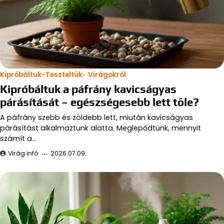
Kipróbáltuk-Teszteltük
Virágokról
Kipróbáltuk a páfrány kavicságyas
párásítását – egészségesebb lett tőle?
A páfrány szebb és zöldebb lett, miután kavicságyas
párásítást alkalmaztunk alatta. Meglepődtünk, mennyit
számít a…
Virág infó
2026.07.09.