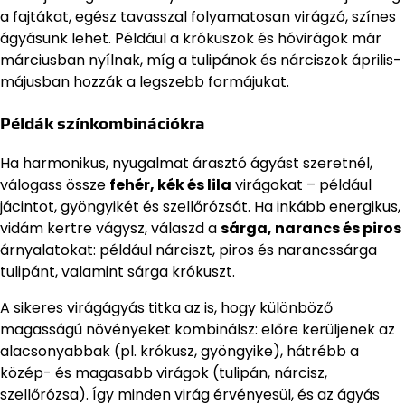
a fajtákat, egész tavasszal folyamatosan virágzó, színes
ágyásunk lehet. Például a krókuszok és hóvirágok már
márciusban nyílnak, míg a tulipánok és nárciszok április-
májusban hozzák a legszebb formájukat.
Példák színkombinációkra
Ha harmonikus, nyugalmat árasztó ágyást szeretnél,
válogass össze
fehér, kék és lila
virágokat – például
jácintot, gyöngyikét és szellőrózsát. Ha inkább energikus,
vidám kertre vágysz, válaszd a
sárga, narancs és piros
árnyalatokat: például nárciszt, piros és narancssárga
tulipánt, valamint sárga krókuszt.
A sikeres virágágyás titka az is, hogy különböző
magasságú növényeket kombinálsz: előre kerüljenek az
alacsonyabbak (pl. krókusz, gyöngyike), hátrébb a
közép- és magasabb virágok (tulipán, nárcisz,
szellőrózsa). Így minden virág érvényesül, és az ágyás