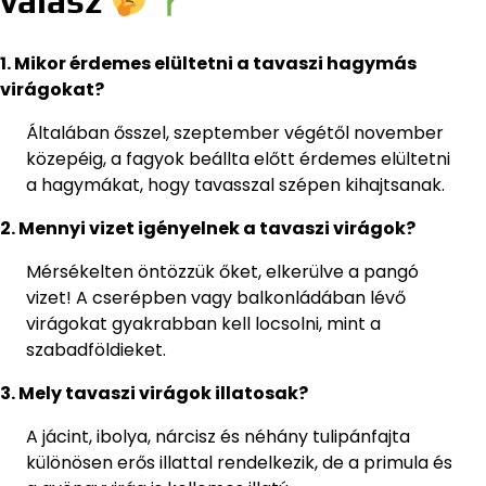
válasz
1. Mikor érdemes elültetni a tavaszi hagymás
virágokat?
Általában ősszel, szeptember végétől november
közepéig, a fagyok beállta előtt érdemes elültetni
a hagymákat, hogy tavasszal szépen kihajtsanak.
2. Mennyi vizet igényelnek a tavaszi virágok?
Mérsékelten öntözzük őket, elkerülve a pangó
vizet! A cserépben vagy balkonládában lévő
virágokat gyakrabban kell locsolni, mint a
szabadföldieket.
3. Mely tavaszi virágok illatosak?
A jácint, ibolya, nárcisz és néhány tulipánfajta
különösen erős illattal rendelkezik, de a primula és