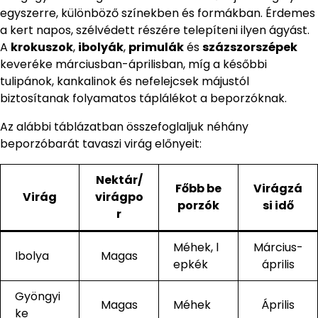
egyszerre, különböző színekben és formákban. Érdemes
a kert napos, szélvédett részére telepíteni ilyen ágyást.
A
krokuszok
,
ibolyák
,
primulák
és
százszorszépek
keveréke márciusban-áprilisban, míg a későbbi
tulipánok, kankalinok és nefelejcsek májustól
biztosítanak folyamatos táplálékot a beporzóknak.
Az alábbi táblázatban összefoglaljuk néhány
beporzóbarát tavaszi virág előnyeit:
Nektár/
Főbb be
Virágzá
Virág
virágpo
porzók
si idő
r
Méhek, l
Március-
Ibolya
Magas
epkék
április
Gyöngyi
Magas
Méhek
Április
ke