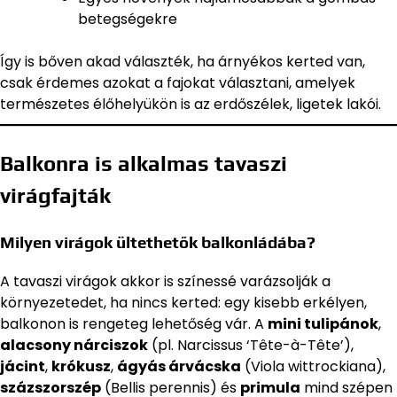
betegségekre
Így is bőven akad választék, ha árnyékos kerted van,
csak érdemes azokat a fajokat választani, amelyek
természetes élőhelyükön is az erdőszélek, ligetek lakói.
Balkonra is alkalmas tavaszi
virágfajták
Milyen virágok ültethetők balkonládába?
A tavaszi virágok akkor is színessé varázsolják a
környezetedet, ha nincs kerted: egy kisebb erkélyen,
balkonon is rengeteg lehetőség vár. A
mini tulipánok
,
alacsony nárciszok
(pl. Narcissus ‘Tête-à-Tête’),
jácint
,
krókusz
,
ágyás árvácska
(Viola wittrockiana),
százszorszép
(Bellis perennis) és
primula
mind szépen