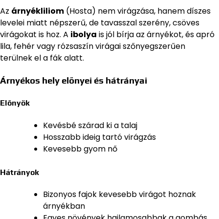
Az
árnyékliliom
(Hosta) nem virágzása, hanem díszes
levelei miatt népszerű, de tavasszal szerény, csöves
virágokat is hoz. A
ibolya
is jól bírja az árnyékot, és apró
lila, fehér vagy rózsaszín virágai szőnyegszerűen
terülnek el a fák alatt.
Árnyékos hely előnyei és hátrányai
Előnyök
Kevésbé szárad ki a talaj
Hosszabb ideig tartó virágzás
Kevesebb gyom nő
Hátrányok
Bizonyos fajok kevesebb virágot hoznak
árnyékban
Egyes növények hajlamosabbak a gombás