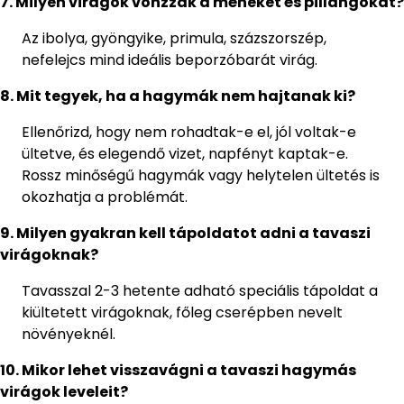
7. Milyen virágok vonzzák a méheket és pillangókat?
Az ibolya, gyöngyike, primula, százszorszép,
nefelejcs mind ideális beporzóbarát virág.
8. Mit tegyek, ha a hagymák nem hajtanak ki?
Ellenőrizd, hogy nem rohadtak-e el, jól voltak-e
ültetve, és elegendő vizet, napfényt kaptak-e.
Rossz minőségű hagymák vagy helytelen ültetés is
okozhatja a problémát.
9. Milyen gyakran kell tápoldatot adni a tavaszi
virágoknak?
Tavasszal 2-3 hetente adható speciális tápoldat a
kiültetett virágoknak, főleg cserépben nevelt
növényeknél.
10. Mikor lehet visszavágni a tavaszi hagymás
virágok leveleit?