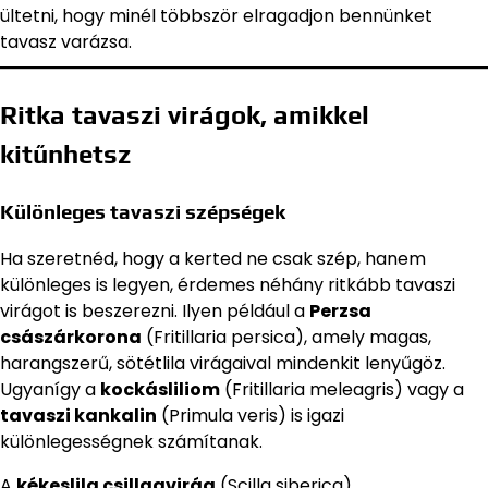
ültetni, hogy minél többször elragadjon bennünket
tavasz varázsa.
Ritka tavaszi virágok, amikkel
kitűnhetsz
Különleges tavaszi szépségek
Ha szeretnéd, hogy a kerted ne csak szép, hanem
különleges is legyen, érdemes néhány ritkább tavaszi
virágot is beszerezni. Ilyen például a
Perzsa
császárkorona
(Fritillaria persica), amely magas,
harangszerű, sötétlila virágaival mindenkit lenyűgöz.
Ugyanígy a
kockásliliom
(Fritillaria meleagris) vagy a
tavaszi kankalin
(Primula veris) is igazi
különlegességnek számítanak.
A
kékeslila csillagvirág
(Scilla siberica)