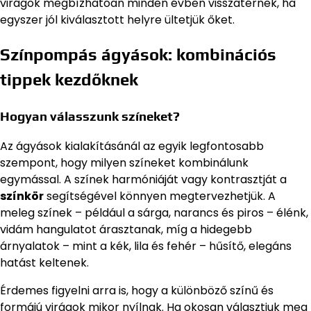
virágok megbízhatóan minden évben visszatérnek, ha
egyszer jól kiválasztott helyre ültetjük őket.
Színpompás ágyások: kombinációs
tippek kezdőknek
Hogyan válasszunk színeket?
Az ágyások kialakításánál az egyik legfontosabb
szempont, hogy milyen színeket kombinálunk
egymással. A színek harmóniáját vagy kontrasztját a
színkör
segítségével könnyen megtervezhetjük. A
meleg színek – például a sárga, narancs és piros – élénk,
vidám hangulatot árasztanak, míg a hidegebb
árnyalatok – mint a kék, lila és fehér – hűsítő, elegáns
hatást keltenek.
Érdemes figyelni arra is, hogy a különböző színű és
formájú virágok mikor nyílnak. Ha okosan választjuk meg