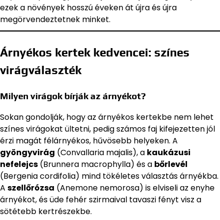
ezek a növények hosszú éveken át újra és újra
megörvendeztetnek minket.
Árnyékos kertek kedvencei: színes
virágválaszték
Milyen virágok bírják az árnyékot?
Sokan gondolják, hogy az árnyékos kertekbe nem lehet
színes virágokat ültetni, pedig számos faj kifejezetten jól
érzi magát félárnyékos, hűvösebb helyeken. A
gyöngyvirág
(Convallaria majalis), a
kaukázusi
nefelejcs
(Brunnera macrophylla) és a
bőrlevél
(Bergenia cordifolia) mind tökéletes választás árnyékba.
A
szellőrózsa
(Anemone nemorosa) is elviseli az enyhe
árnyékot, és üde fehér szirmaival tavaszi fényt visz a
sötétebb kertrészekbe.