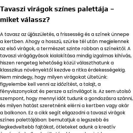
Tavaszi virágok színes palettája –
miket válassz?
A tavasz az újjászületés, a frissesség és a színek ünnepe
a kertben. Ahogy a hosszú, szürke tél után megjelennek
az első virágok, a természet szinte robban a színektől. A
tavaszi virágágyások kialakítása mindig izgalmas kihívás,
hiszen rengeteg lehetőség közül választhatunk a
klasszikus növényektől kezdve a ritka érdekességekig.
Nem mindegy, hogy milyen virágokat ültetünk:
figyelembe kell venni az időzítést, a talajt, a
fényviszonyokat és persze a színvilágot is. Az sem utolsó
szempont, hogy mennyi időt tudunk a gondozásra szánni,
és milyen hatást szeretnénk elérni a kertben vagy akár
a balkonon. Ez a cikk segít eligazodni a tavaszi virágok
színes palettájában: bemutatjuk a legszebb és
legkedveltebb fajtákat, ötleteket adunk a kreatív