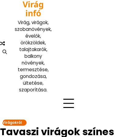
Virág
Skip
to
infó
content
Virág, virágok,
szobanövények,
évelők,
örökzöldek,
talajtakarók,
balkony
növények,
termesztése,
gondozása,
ültetése,
szaporítása.
Virágokról
Tavaszi virágok színes