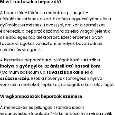
Miért fontosak a beporzók?
A beporzók – főként a méhek és pillangók –
nélkülözhetetlenek a kert ökológiai egyensúlyához és a
gyümölcsterméshez. Tavasszal, amikor a természet
ébredezik, a beporzók számára az első virágok jelentik
az elsődleges táplálékforrást. Ezért érdemes olyan
tavaszi virágokat választani, amelyek bőven adnak
nektárt és virágport.
A klasszikus beporzóbarát virágok közé tartozik a
ibolya
, a
gyöngyike
, az
ánizsillatú bazsalikom
(Ocimum basilicum), a
tavaszi kankalin
és a
százszorszép
. Ezek a növények tömegesen nyílva
vonzzák a méheket, lepkéket, és segítik a kert élővilágát.
Virágkompozíciók beporzók számára
A méhecskék és pillangók számára ideális
virágágyásban legalább 4-5 különböző fajta virág nyílik