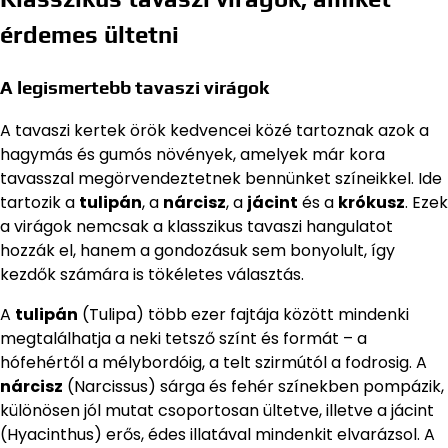
érdemes ültetni
A legismertebb tavaszi virágok
A tavaszi kertek örök kedvencei közé tartoznak azok a
hagymás és gumós növények, amelyek már kora
tavasszal megörvendeztetnek bennünket színeikkel. Ide
tartozik a
tulipán
, a
nárcisz
, a
jácint
és a
krókusz
. Ezek
a virágok nemcsak a klasszikus tavaszi hangulatot
hozzák el, hanem a gondozásuk sem bonyolult, így
kezdők számára is tökéletes választás.
A
tulipán
(Tulipa) több ezer fajtája között mindenki
megtalálhatja a neki tetsző színt és formát – a
hófehértől a mélybordóig, a telt szirmútól a fodrosig. A
nárcisz
(Narcissus) sárga és fehér színekben pompázik,
különösen jól mutat csoportosan ültetve, illetve a jácint
(Hyacinthus) erős, édes illatával mindenkit elvarázsol. A