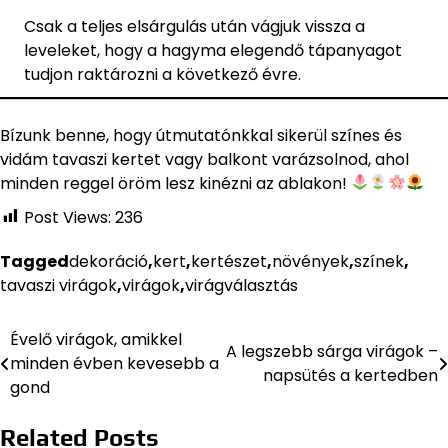
Csak a teljes elsárgulás után vágjuk vissza a
leveleket, hogy a hagyma elegendő tápanyagot
tudjon raktározni a következő évre.
Bízunk benne, hogy útmutatónkkal sikerül színes és
vidám tavaszi kertet vagy balkont varázsolnod, ahol
minden reggel öröm lesz kinézni az ablakon!
Post Views:
236
Tagged
dekoráció
,
kert
,
kertészet
,
növények
,
színek
,
tavaszi virágok
,
virágok
,
virágválasztás
Évelő virágok, amikkel
Bejegyzés
A legszebb sárga virágok –
minden évben kevesebb a
napsütés a kertedben
navigáció
gond
Related Posts