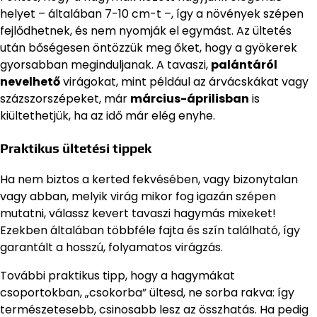
helyet – általában 7-10 cm-t –, így a növények szépen
fejlődhetnek, és nem nyomják el egymást. Az ültetés
után bőségesen öntözzük meg őket, hogy a gyökerek
gyorsabban meginduljanak. A tavaszi,
palántáról
nevelhető
virágokat, mint például az árvácskákat vagy
százszorszépeket, már
március-áprilisban
is
kiültethetjük, ha az idő már elég enyhe.
Praktikus ültetési tippek
Ha nem biztos a kerted fekvésében, vagy bizonytalan
vagy abban, melyik virág mikor fog igazán szépen
mutatni, válassz kevert tavaszi hagymás mixeket!
Ezekben általában többféle fajta és szín található, így
garantált a hosszú, folyamatos virágzás.
További praktikus tipp, hogy a hagymákat
csoportokban, „csokorba” ültesd, ne sorba rakva: így
természetesebb, csinosabb lesz az összhatás. Ha pedig