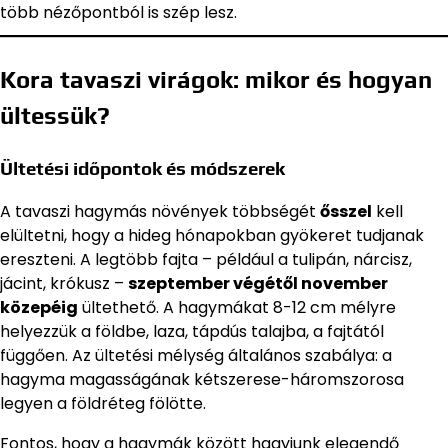
több nézőpontból is szép lesz.
Kora tavaszi virágok: mikor és hogyan
ültessük?
Ültetési időpontok és módszerek
A tavaszi hagymás növények többségét
ősszel
kell
elültetni, hogy a hideg hónapokban gyökeret tudjanak
ereszteni. A legtöbb fajta – például a tulipán, nárcisz,
jácint, krókusz –
szeptember végétől november
közepéig
ültethető. A hagymákat 8-12 cm mélyre
helyezzük a földbe, laza, tápdús talajba, a fajtától
függően. Az ültetési mélység általános szabálya: a
hagyma magasságának kétszerese-háromszorosa
legyen a földréteg fölötte.
Fontos, hogy a hagymák között hagyjunk elegendő