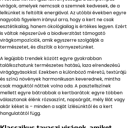
virágok, amelyek nemcsak a szemnek kedvesek, de a
lelkünket is feltöltik energiával. Az utóbbi években egyre
nagyobb figyelem irányul arra, hogy a kert ne csak
esztétikailag, hanem ökológiailag is értékes legyen. Ezért
is váltak népszerűvé a biodiverzitást támogató
virágkompozíciók, amik egyszerre szolgálják a
természetet, és díszítik a környezetünket.
A legújabb trendek között egyre gyakrabban
találkozhatunk természetes hatású, laza elrendezésű
virágágyásokkal. Ezekben a különböző méretű, textúrájú
és színű növények harmonikusan keverednek, mintha
csak maguktól nőttek volna oda. A pasztellszínek
mellett egyre bátrabbak a kertbarátok: egyre többen
választanak élénk rózsaszínt, napsárgát, mély lilát vagy
akár kéket is – minden a saját ízlésünktől és a kert
hangulatától függ.
Klasszikus tavaszi virágok, amiket