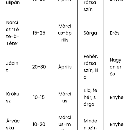
ulipán
rózsa
szín
Nárci
Márci
sz ‘Tê
15-25
us-áp
Sárga
Erős
te-à-
rilis
Tête’
Fehér,
Nagy
Jácin
rózsa
20-30
Április
on er
t
szín, lil
ős
a
Lila, fe
Króku
Márci
10-15
hér, s
Enyhe
sz
us
árga
Márci
Árvác
Minde
10-20
us-m
Enyhe
ska
n szín