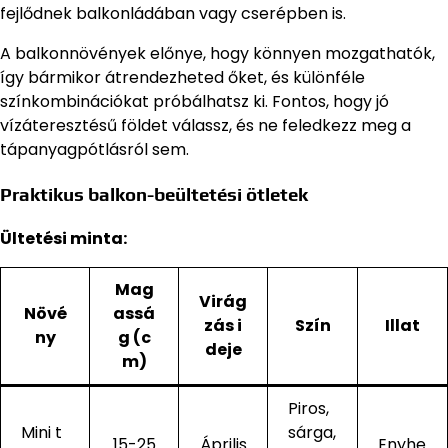
fejlődnek balkonládában vagy cserépben is.
A balkonnövények előnye, hogy könnyen mozgathatók,
így bármikor átrendezheted őket, és különféle
színkombinációkat próbálhatsz ki. Fontos, hogy jó
vízáteresztésű földet válassz, és ne feledkezz meg a
tápanyagpótlásról sem.
Praktikus balkon-beültetési ötletek
Ültetési minta:
Mag
Virág
Növé
assá
zás i
Szín
Illat
ny
g (c
deje
m)
Piros,
Mini t
sárga,
15-25
Április
Enyhe