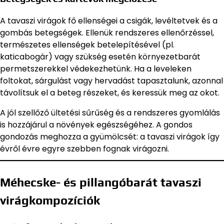
A tavaszi virágok fő ellenségei a csigák, levéltetvek és a
gombás betegségek. Ellenük rendszeres ellenőrzéssel,
természetes ellenségek betelepítésével (pl.
katicabogár) vagy szükség esetén környezetbarát
permetszerekkel védekezhetünk. Ha a leveleken
foltokat, sárgulást vagy hervadást tapasztalunk, azonnal
távolítsuk el a beteg részeket, és keressük meg az okot.
A jól szellőző ültetési sűrűség és a rendszeres gyomlálás
is hozzájárul a növények egészségéhez. A gondos
gondozás meghozza a gyümölcsét: a tavaszi virágok így
évről évre egyre szebben fognak virágozni.
Méhecske- és pillangóbarát tavaszi
virágkompozíciók