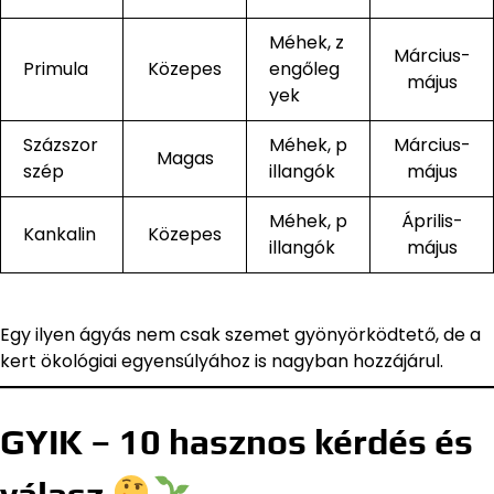
Méhek, z
Március-
Primula
Közepes
engőleg
május
yek
Százszor
Méhek, p
Március-
Magas
szép
illangók
május
Méhek, p
Április-
Kankalin
Közepes
illangók
május
Egy ilyen ágyás nem csak szemet gyönyörködtető, de a
kert ökológiai egyensúlyához is nagyban hozzájárul.
GYIK – 10 hasznos kérdés és