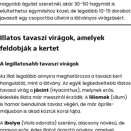
nagyobb ágyást szeretnél, akár 30-50 hagymát is
elültethetsz egymáshoz közel, de legalább 10-15 darabot
javasolt egy csoportba ültetni a látványos virágzásért.
Illatos tavaszi virágok, amelyek
feldobják a kertet
A legillatosabb tavaszi virágok
Az illat legalább annyira meghatározza a tavaszi kert
hangulatát, mint a látvány. Az egyik legkedveltebb illatos
tavaszi virág a
jácint
(Hyacinthus), melynek erős,
édeskés illata már messziről érződik. A
liliomok
(Lilium)
is hamar beindulnak tavasz végén, de már április-
májusban is akad köztük korai fajta.
A
ibolya
(Viola odorata) szerény, alacsony növésű, de
nagyon erős, édes illatot árasztó növény, amelyet