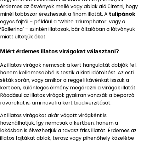
érdemes az ösvények mellé vagy ablak alá ültetni, hogy
minél többször érezhessük a finom illatát. A
tulipánok
egyes fajtái – például a ‘White Triumphator’ vagy a
‘Ballerina’ – szintén illatosak, bár általában a látványuk
miatt ültetjük őket.
Miért érdemes illatos virágokat választani?
Az illatos virágok nemcsak a kert hangulatát dobják fel,
hanem kellemesebbé is teszik a kinti időtöltést. Az esti
séták során, vagy amikor a reggeli kávénkat isszuk a
kertben, különleges élmény megérezni a virágok illatát.
Ráadásul az illatos virágok gyakran vonzzák a beporzó
rovarokat is, ami növeli a kert biodiverzitását.
Az illatos virágokat akár vágott virágként is
használhatjuk, így nemcsak a kertben, hanem a
lakásban is élvezhetjük a tavasz friss illatát. Érdemes az
illatos fajtákat ablak, terasz vagy pihenőhely közelébe