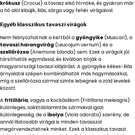
krókusz
(Crocus) a tavasz első hírnöke, és gyakran már
a hó alól kibújik, lilás, sárga vagy fehér virágaival.
Egyéb klasszikus tavaszi virágok
Nem hiányozhatnak a kertből a
gyöngyike
(Muscari), a
tavaszi harangvirág
(Leucojum vernum) és a
szellőrózsa
(Anemone blanda) sem. Ezek a virágok jól
társíthatók egymással, és kiválóan bírják a
magyarországi tavaszi időjárást. A gyöngyike kékes-lilás
árnyalatai szépen kombinálhatók más hagymásokkal,
míg a szellőrózsa szirmai szinte lebegnek a zöld levelek
között.
A
fritillária
, vagyis a kockásliliom (Fritillaria meleagris)
különleges, sakktáblamintás szirmaival igazi
különlegesség, de a
ibolya
(Viola odorata) szerény, de
annál illatosabb virágai is minden tavasszal
megörvendeztetnek minket. Ezek a klasszikus tavaszi