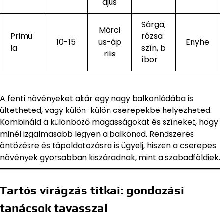
ájus
Sárga,
Márci
Primu
rózsa
10-15
us-áp
Enyhe
la
szín, b
rilis
íbor
A fenti növényeket akár egy nagy balkonládába is
ültetheted, vagy külön-külön cserepekbe helyezheted.
Kombináld a különböző magasságokat és színeket, hogy
minél izgalmasabb legyen a balkonod. Rendszeres
öntözésre és tápoldatozásra is ügyelj, hiszen a cserepes
növények gyorsabban kiszáradnak, mint a szabadföldiek.
Tartós virágzás titkai: gondozási
tanácsok tavasszal