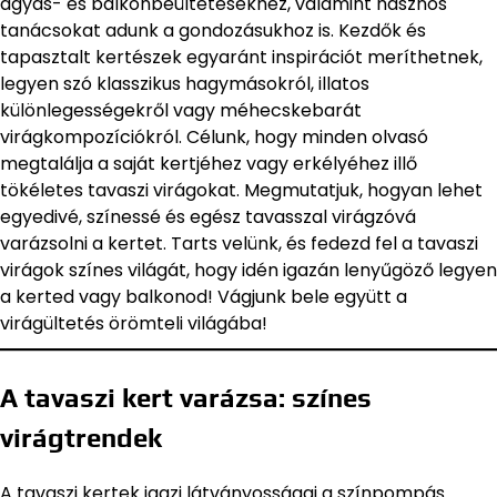
ágyás- és balkonbeültetésekhez, valamint hasznos
tanácsokat adunk a gondozásukhoz is. Kezdők és
tapasztalt kertészek egyaránt inspirációt meríthetnek,
legyen szó klasszikus hagymásokról, illatos
különlegességekről vagy méhecskebarát
virágkompozíciókról. Célunk, hogy minden olvasó
megtalálja a saját kertjéhez vagy erkélyéhez illő
tökéletes tavaszi virágokat. Megmutatjuk, hogyan lehet
egyedivé, színessé és egész tavasszal virágzóvá
varázsolni a kertet. Tarts velünk, és fedezd fel a tavaszi
virágok színes világát, hogy idén igazán lenyűgöző legyen
a kerted vagy balkonod! Vágjunk bele együtt a
virágültetés örömteli világába!
A tavaszi kert varázsa: színes
virágtrendek
A tavaszi kertek igazi látványosságai a színpompás