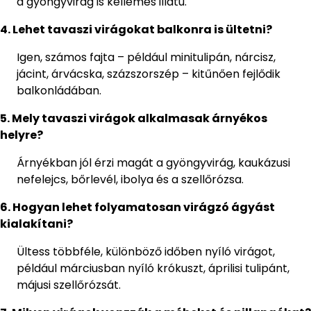
a gyöngyvirág is kellemes illatú.
4. Lehet tavaszi virágokat balkonra is ültetni?
Igen, számos fajta – például minitulipán, nárcisz,
jácint, árvácska, százszorszép – kitűnően fejlődik
balkonládában.
5. Mely tavaszi virágok alkalmasak árnyékos
helyre?
Árnyékban jól érzi magát a gyöngyvirág, kaukázusi
nefelejcs, bőrlevél, ibolya és a szellőrózsa.
6. Hogyan lehet folyamatosan virágzó ágyást
kialakítani?
Ültess többféle, különböző időben nyíló virágot,
például márciusban nyíló krókuszt, áprilisi tulipánt,
májusi szellőrózsát.