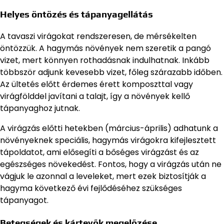
Helyes öntözés és tápanyagellátás
A tavaszi virágokat rendszeresen, de mérsékelten
öntözzük. A hagymás növények nem szeretik a pangó
vizet, mert könnyen rothadásnak indulhatnak. Inkább
többször adjunk kevesebb vizet, főleg szárazabb időben.
Az ültetés előtt érdemes érett komposzttal vagy
virágfölddel javítani a talajt, így a növények kellő
tápanyaghoz jutnak.
A virágzás előtti hetekben (március-április) adhatunk a
növényeknek speciális, hagymás virágokra kifejlesztett
tápoldatot, ami elősegíti a bőséges virágzást és az
egészséges növekedést. Fontos, hogy a virágzás után ne
vágjuk le azonnal a leveleket, mert ezek biztosítják a
hagyma következő évi fejlődéséhez szükséges
tápanyagot.
Betegségek és kártevők megelőzése