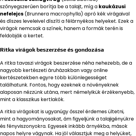
szőnyegszerűen borítja be a talajt, míg a
kaukázusi
nefelejcs
(Brunnera macrophylla) apró kék virágaival
és díszes leveleivel díszíti a félárnyékos helyeket. Ezek a
virágok nemcsak a színek, hanem a formák terén is
feldobják a kertet.
Ritka virágok beszerzése és gondozása
A ritka tavaszi virágok beszerzése néha nehezebb, de a
nagyobb kertészeti áruházakban vagy online
kertészetekben egyre több különlegességet
találhatunk. Fontos, hogy ezeknek a növényeknek
alaposan nézzünk utána, mert némelyikük érzékenyebb,
mint a klasszikus kertlakók.
A ritka virágokat is ugyanúgy ősszel érdemes ültetni,
mint a hagyományosakat, ám figyeljünk a talajigényükre
és fényviszonyokra. Egyesek inkább árnyékba, mások
napos helyre vágynak. Ha jól választjuk meg a helyüket,