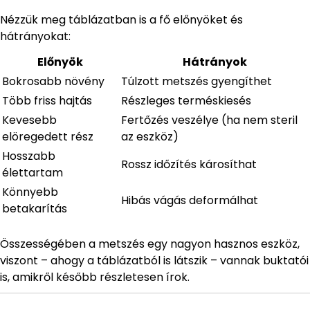
Nézzük meg táblázatban is a fő előnyöket és
hátrányokat:
Előnyök
Hátrányok
Bokrosabb növény
Túlzott metszés gyengíthet
Több friss hajtás
Részleges terméskiesés
Kevesebb
Fertőzés veszélye (ha nem steril
elöregedett rész
az eszköz)
Hosszabb
Rossz időzítés károsíthat
élettartam
Könnyebb
Hibás vágás deformálhat
betakarítás
Összességében a metszés egy nagyon hasznos eszköz,
viszont – ahogy a táblázatból is látszik – vannak buktatói
is, amikről később részletesen írok.