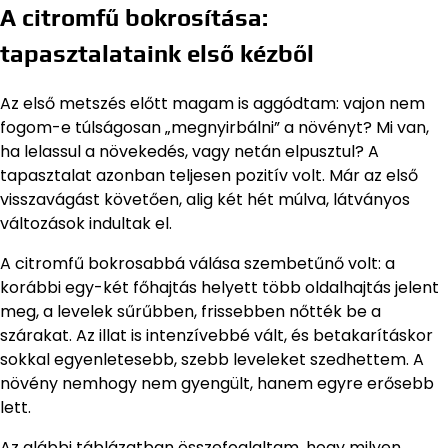
A citromfű bokrosítása:
tapasztalataink első kézből
Az első metszés előtt magam is aggódtam: vajon nem
fogom-e túlságosan „megnyirbálni” a növényt? Mi van,
ha lelassul a növekedés, vagy netán elpusztul? A
tapasztalat azonban teljesen pozitív volt. Már az első
visszavágást követően, alig két hét múlva, látványos
változások indultak el.
A citromfű bokrosabbá válása szembetűnő volt: a
korábbi egy-két főhajtás helyett több oldalhajtás jelent
meg, a levelek sűrűbben, frissebben nőtték be a
szárakat. Az illat is intenzívebbé vált, és betakarításkor
sokkal egyenletesebb, szebb leveleket szedhettem. A
növény nemhogy nem gyengült, hanem egyre erősebb
lett.
Az alábbi táblázatban összefoglaltam, hogy milyen