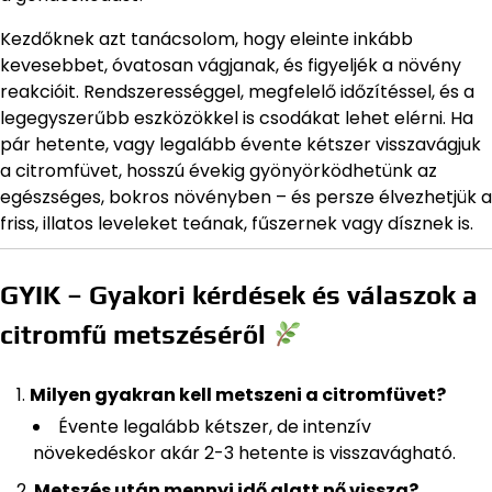
Kezdőknek azt tanácsolom, hogy eleinte inkább
kevesebbet, óvatosan vágjanak, és figyeljék a növény
reakcióit. Rendszerességgel, megfelelő időzítéssel, és a
legegyszerűbb eszközökkel is csodákat lehet elérni. Ha
pár hetente, vagy legalább évente kétszer visszavágjuk
a citromfüvet, hosszú évekig gyönyörködhetünk az
egészséges, bokros növényben – és persze élvezhetjük a
friss, illatos leveleket teának, fűszernek vagy dísznek is.
GYIK – Gyakori kérdések és válaszok a
citromfű metszéséről
Milyen gyakran kell metszeni a citromfüvet?
Évente legalább kétszer, de intenzív
növekedéskor akár 2-3 hetente is visszavágható.
Metszés után mennyi idő alatt nő vissza?