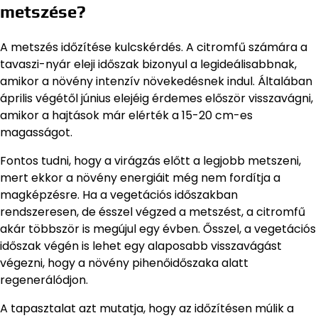
metszése?
A metszés időzítése kulcskérdés. A citromfű számára a
tavaszi-nyár eleji időszak bizonyul a legideálisabbnak,
amikor a növény intenzív növekedésnek indul. Általában
április végétől június elejéig érdemes először visszavágni,
amikor a hajtások már elérték a 15-20 cm-es
magasságot.
Fontos tudni, hogy a virágzás előtt a legjobb metszeni,
mert ekkor a növény energiáit még nem fordítja a
magképzésre. Ha a vegetációs időszakban
rendszeresen, de ésszel végzed a metszést, a citromfű
akár többször is megújul egy évben. Ősszel, a vegetációs
időszak végén is lehet egy alaposabb visszavágást
végezni, hogy a növény pihenőidőszaka alatt
regenerálódjon.
A tapasztalat azt mutatja, hogy az időzítésen múlik a