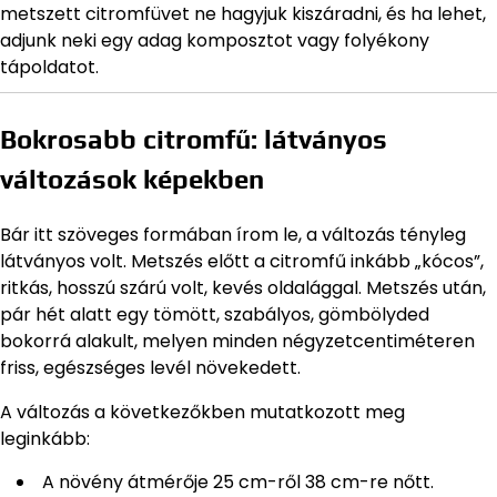
metszett citromfüvet ne hagyjuk kiszáradni, és ha lehet,
adjunk neki egy adag komposztot vagy folyékony
tápoldatot.
Bokrosabb citromfű: látványos
változások képekben
Bár itt szöveges formában írom le, a változás tényleg
látványos volt. Metszés előtt a citromfű inkább „kócos”,
ritkás, hosszú szárú volt, kevés oldalággal. Metszés után,
pár hét alatt egy tömött, szabályos, gömbölyded
bokorrá alakult, melyen minden négyzetcentiméteren
friss, egészséges levél növekedett.
A változás a következőkben mutatkozott meg
leginkább:
A növény átmérője 25 cm-ről 38 cm-re nőtt.