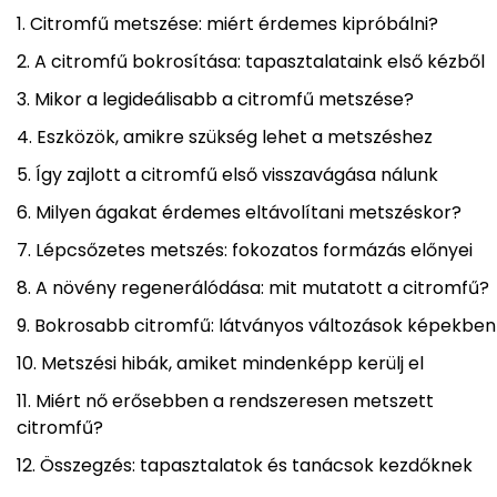
Citromfű metszése: miért érdemes kipróbálni?
A citromfű bokrosítása: tapasztalataink első kézből
Mikor a legideálisabb a citromfű metszése?
Eszközök, amikre szükség lehet a metszéshez
Így zajlott a citromfű első visszavágása nálunk
Milyen ágakat érdemes eltávolítani metszéskor?
Lépcsőzetes metszés: fokozatos formázás előnyei
A növény regenerálódása: mit mutatott a citromfű?
Bokrosabb citromfű: látványos változások képekben
Metszési hibák, amiket mindenképp kerülj el
Miért nő erősebben a rendszeresen metszett
citromfű?
Összegzés: tapasztalatok és tanácsok kezdőknek