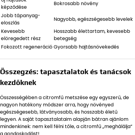
Bokrosabb növény
képződése
Jobb tápanyag-
Nagyobb, egészségesebb levelek
eloszlás
Kevesebb
Hosszabb élettartam, kevesebb
elöregedett rész
betegség
Fokozott regeneráció
Gyorsabb hajtásnövekedés
Összegzés: tapasztalatok és tanácsok
kezdőknek
Összességében a citromfű metszése egy egyszerű, de
nagyon hatékony módszer arra, hogy növényed
egészségesebb, látványosabb, és hosszabb életű
legyen. A saját tapasztalataim alapján bátran ajánlom
mindenkinek: nem kell félni tőle, a citromfű „meghálálja”
a gondoskodást!