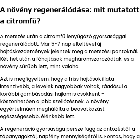
A növény regenerálódása: mit mutatott
a citromfű?
A metszés után a citromfű lenyűgöző gyorsasággal
regenerálódott. Már 5-7 nap elteltével új
hajtáskezdemények jelentek meg a metszési pontoknál.
Két hét után a főhajtások megháromszorozódtak, és a
növény sűrűbb lett, mint valaha.
Azt is megfigyeltem, hogy a friss hajtások illata
intenzívebb, a levelek nagyobbak voltak, ráadásul a
korábbi gombásodási hajlam is csökkent –
köszönhetően a jobb szellőzésnek. A növény
egyértelműen meghálálta a beavatkozást,
egészségesebb, élénkebb lett.
A regeneráció gyorsasága persze függ az öntözéstől, a
tápanyagoktól, napfény mennyiségétől is. Fontos, hogy a