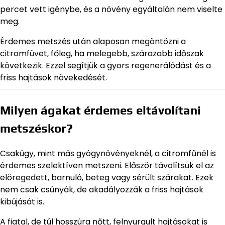
percet vett igénybe, és a növény egyáltalán nem viselte
meg.
Érdemes metszés után alaposan megöntözni a
citromfüvet, főleg, ha melegebb, szárazabb időszak
következik. Ezzel segítjük a gyors regenerálódást és a
friss hajtások növekedését.
Milyen ágakat érdemes eltávolítani
metszéskor?
Csakúgy, mint más gyógynövényeknél, a citromfűnél is
érdemes szelektíven metszeni. Először távolítsuk el az
elöregedett, barnuló, beteg vagy sérült szárakat. Ezek
nem csak csúnyák, de akadályozzák a friss hajtások
kibújását is.
A fiatal, de túl hosszúra nőtt, felnyurgult hajtásokat is