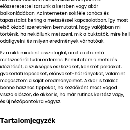
előszeretettel tartunk a kertben vagy akár
balkonládában. Az interneten sokféle tanács és
tapasztalat kering a metszéssel kapcsolatban, így most
első kézből szeretném bemutatni, hogy valójában mi
történik, ha nekiállunk metszeni, mik a buktatók, mire kell
odafigyelni, és milyen eredmények várhatóak.
Ez a cikk mindent összefoglal, amit a citromfű
metszéséről tudni érdemes. Bemutatom a metszés
időzítését, a szükséges eszközöket, konkrét példákat,
gyakorlati lépéseket, előnyöket-hátrányokat, valamint
megosztom a saját eredményeimet. Akkor is találsz
benne hasznos tippeket, ha kezdőként most vágod
vissza először, de akkor is, ha már rutinos kertész vagy,
és új nézőpontokra vágysz.
Tartalomjegyzék