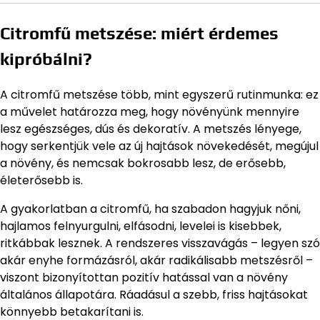
Citromfű metszése: miért érdemes
kipróbálni?
A citromfű metszése több, mint egyszerű rutinmunka: ez
a művelet határozza meg, hogy növényünk mennyire
lesz egészséges, dús és dekoratív. A metszés lényege,
hogy serkentjük vele az új hajtások növekedését, megújul
a növény, és nemcsak bokrosabb lesz, de erősebb,
életerősebb is.
A gyakorlatban a citromfű, ha szabadon hagyjuk nőni,
hajlamos felnyurgulni, elfásodni, levelei is kisebbek,
ritkábbak lesznek. A rendszeres visszavágás – legyen szó
akár enyhe formázásról, akár radikálisabb metszésről –
viszont bizonyítottan pozitív hatással van a növény
általános állapotára. Ráadásul a szebb, friss hajtásokat
könnyebb betakarítani is.