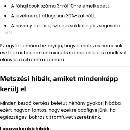
A főhajtások száma 3-ról 10-re emelkedett.
A levélméret átlagosan 30%-kal nőtt.
A növény tartása, színe is sokkal egészségesebb
lett.
Ez egyértelműen bizonyítja, hogy a metszés nemcsak
esztétikai, hanem funkcionális szempontból is rendkívül
előnyös a citromfű számára.
Metszési hibák, amiket mindenképp
kerülj el
Minden kezdő kertész belefut néhány gyakori hibába,
ezért nagyon fontos, hogy ezekre odafigyeljünk, ha
egészséges, bokros citromfüvet szeretnénk.
Leggyakoribb hibák: