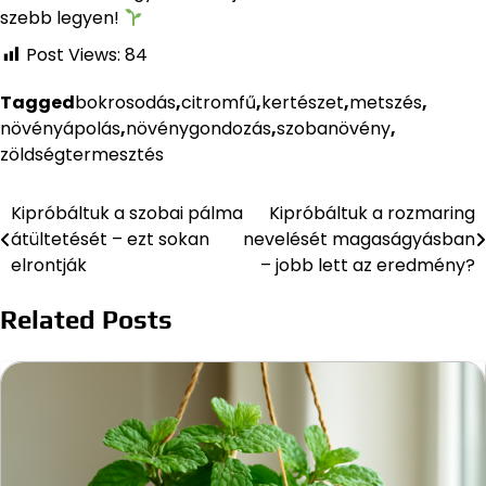
szebb legyen!
Post Views:
84
Tagged
bokrosodás
,
citromfű
,
kertészet
,
metszés
,
növényápolás
,
növénygondozás
,
szobanövény
,
zöldségtermesztés
Kipróbáltuk a szobai pálma
Kipróbáltuk a rozmaring
Bejegyzés
átültetését – ezt sokan
nevelését magaságyásban
navigáció
elrontják
– jobb lett az eredmény?
Related Posts