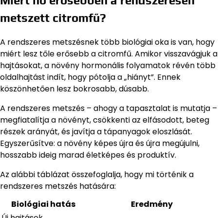
Miért nő erősebben a rendszeresen
metszett citromfű?
A rendszeres metszésnek több biológiai oka is van, hogy
miért lesz tőle erősebb a citromfű. Amikor visszavágjuk a
hajtásokat, a növény hormonális folyamatok révén több
oldalhajtást indít, hogy pótolja a „hiányt”. Ennek
köszönhetően lesz bokrosabb, dúsabb.
A rendszeres metszés – ahogy a tapasztalat is mutatja –
megfiatalítja a növényt, csökkenti az elfásodott, beteg
részek arányát, és javítja a tápanyagok eloszlását.
Egyszerűsítve: a növény képes újra és újra megújulni,
hosszabb ideig marad életképes és produktív.
Az alábbi táblázat összefoglalja, hogy mi történik a
rendszeres metszés hatására:
Biológiai hatás
Eredmény
Új hajtások