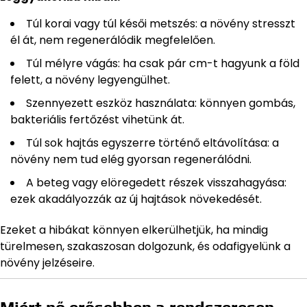
Túl korai vagy túl késői metszés: a növény stresszt
él át, nem regenerálódik megfelelően.
Túl mélyre vágás: ha csak pár cm-t hagyunk a föld
felett, a növény legyengülhet.
Szennyezett eszköz használata: könnyen gombás,
bakteriális fertőzést vihetünk át.
Túl sok hajtás egyszerre történő eltávolítása: a
növény nem tud elég gyorsan regenerálódni.
A beteg vagy elöregedett részek visszahagyása:
ezek akadályozzák az új hajtások növekedését.
Ezeket a hibákat könnyen elkerülhetjük, ha mindig
türelmesen, szakaszosan dolgozunk, és odafigyelünk a
növény jelzéseire.