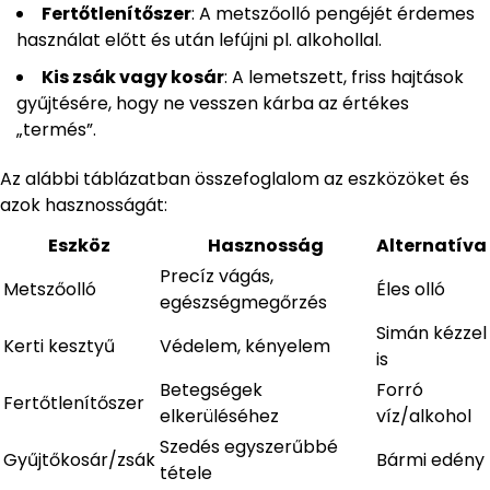
Fertőtlenítőszer
: A metszőolló pengéjét érdemes
használat előtt és után lefújni pl. alkohollal.
Kis zsák vagy kosár
: A lemetszett, friss hajtások
gyűjtésére, hogy ne vesszen kárba az értékes
„termés”.
Az alábbi táblázatban összefoglalom az eszközöket és
azok hasznosságát:
Eszköz
Hasznosság
Alternatíva
Precíz vágás,
Metszőolló
Éles olló
egészségmegőrzés
Simán kézzel
Kerti kesztyű
Védelem, kényelem
is
Betegségek
Forró
Fertőtlenítőszer
elkerüléséhez
víz/alkohol
Szedés egyszerűbbé
Gyűjtőkosár/zsák
Bármi edény
tétele