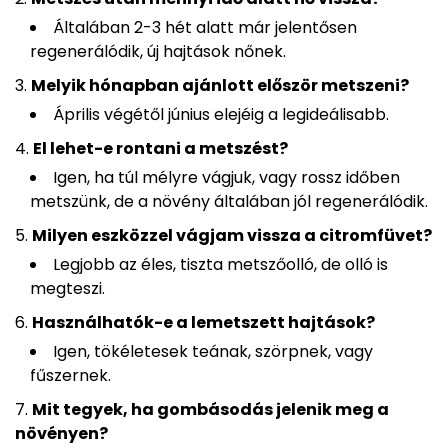
Általában 2-3 hét alatt már jelentősen
regenerálódik, új hajtások nőnek.
Melyik hónapban ajánlott először metszeni?
Április végétől június elejéig a legideálisabb.
El lehet-e rontani a metszést?
Igen, ha túl mélyre vágjuk, vagy rossz időben
metszünk, de a növény általában jól regenerálódik.
Milyen eszközzel vágjam vissza a citromfüvet?
Legjobb az éles, tiszta metszőolló, de olló is
megteszi.
Használhatók-e a lemetszett hajtások?
Igen, tökéletesek teának, szörpnek, vagy
fűszernek.
Mit tegyek, ha gombásodás jelenik meg a
növényen?