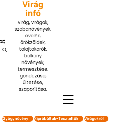
Virág
Skip
to
infó
content
Virág, virágok,
szobanövények,
évelők,
örökzöldek,
talajtakarók,
balkony
növények,
termesztése,
gondozása,
ültetése,
szaporítása.
Gyógynövény
Kipróbáltuk-Teszteltük
Virágokról