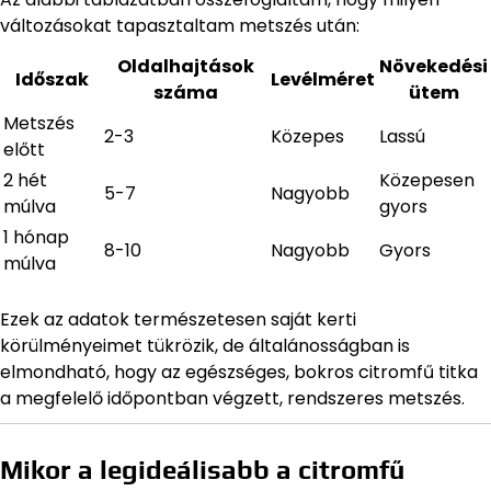
változásokat tapasztaltam metszés után:
Oldalhajtások
Növekedési
Időszak
Levélméret
száma
ütem
Metszés
2-3
Közepes
Lassú
előtt
2 hét
Közepesen
5-7
Nagyobb
múlva
gyors
1 hónap
8-10
Nagyobb
Gyors
múlva
Ezek az adatok természetesen saját kerti
körülményeimet tükrözik, de általánosságban is
elmondható, hogy az egészséges, bokros citromfű titka
a megfelelő időpontban végzett, rendszeres metszés.
Mikor a legideálisabb a citromfű