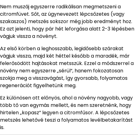
Nem muszáj egyszerre radikálisan megmetszeni a
citromfüvet. Sőt, az úgynevezett lépcsőzetes (vagy
szakaszos) metszés sokszor még jobb eredményt hoz.
Ez azt jelenti, hogy pár hét leforgása alatt 2-3 lépésben
vágjuk vissza a növényt.
Az első körben a leghosszabb, legidősebb szárakat
vágjuk vissza, majd két héttel később a maradék, már
felerősödött hajtásokat metsszük. Ezzel a módszerrel a
növény nem egyszerre „sérül”, hanem fokozatosan
szokja meg a visszavágást, így gyorsabb, folyamatos
regenerációt figyelhetünk meg.
Ez különösen ott előnyös, ahol a növény nagyobb, vagy
több tő van egymás mellett, és nem szeretnénk, hogy
hirtelen „kopasz” legyen a citromfűsor. A lépcsőzetes
metszés lehetővé teszi a folyamatos levélbetakarítást
is.