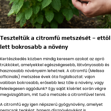
Teszteltük a citromfű metszését – ettől
lett bokrosabb a növény
Kertészkedés közben mindig keresem azokat az apró
trükköket, amelyekkel egészségesebb, látványosabb és
hasznosabb növényeim lehetnek. A citromfű (Melissa
officinalis) metszése évek óta foglalkoztat: vajon
valóban bokrosabb, erősebb lesz tőle a növény, vagy
feleslegesen aggódunk? Egy saját kísérlet során végre
megvizsgáltam, mit tud a metszés a citromfűvel tenni.
A citromfű egy igen népszerű gyógynövény, amelyet
nemcsak teaként, hanem dísznövényként is