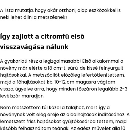
A lista mutatja, hogy akár otthoni, alap eszközökkel is
neki lehet állni a metszésnek!
Így zajlott a citromfű első
visszavágása nálunk
A gyakorlati rész a legizgalmasabb! Első alkalommal a
növény már elérte a 18 cm-t, sűrű, de kissé felnyurgult
hajtásokkal. A metszőollót előzőleg lefertőtlenítettem,
majd a főhajtásokat kb. 10-12 cm magasra vágtam
vissza, ügyelve arra, hogy minden főszáron legalább 2-3
levélszár maradjon.
Nem metszettem túl közel a talajhoz, mert így a
növénynek volt elég ereje az oldalhajtások indításához. A
lemetszett friss hajtásokat gyűjtőkosárba tettem, majd
később felhasználtam teának. Az egész művelet alig 10