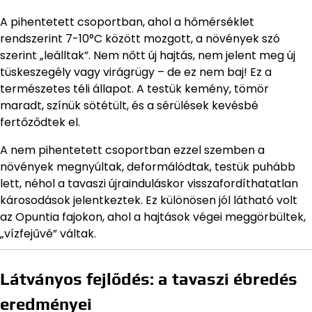
A pihentetett csoportban, ahol a hőmérséklet
rendszerint 7-10°C között mozgott, a növények szó
szerint „leálltak”. Nem nőtt új hajtás, nem jelent meg új
tüskeszegély vagy virágrügy – de ez nem baj! Ez a
természetes téli állapot. A testük kemény, tömör
maradt, színük sötétült, és a sérülések kevésbé
fertőződtek el.
A nem pihentetett csoportban ezzel szemben a
növények megnyúltak, deformálódtak, testük puhább
lett, néhol a tavaszi újrainduláskor visszafordíthatatlan
károsodások jelentkeztek. Ez különösen jól látható volt
az Opuntia fajokon, ahol a hajtások végei meggörbültek,
„vízfejűvé” váltak.
Látványos fejlődés: a tavaszi ébredés
eredményei