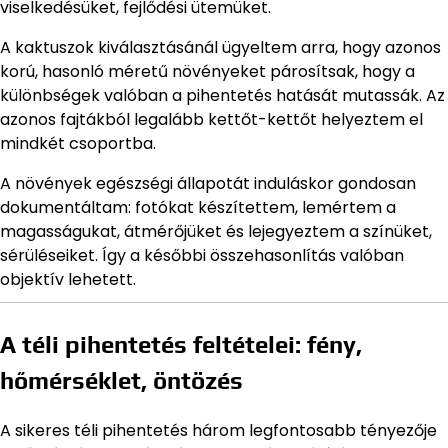
viselkedésüket, fejlődési ütemüket.
A kaktuszok kiválasztásánál ügyeltem arra, hogy azonos
korú, hasonló méretű növényeket párosítsak, hogy a
különbségek valóban a pihentetés hatását mutassák. Az
azonos fajtákból legalább kettőt-kettőt helyeztem el
mindkét csoportba.
A növények egészségi állapotát induláskor gondosan
dokumentáltam: fotókat készítettem, lemértem a
magasságukat, átmérőjüket és lejegyeztem a színüket,
sérüléseiket. Így a későbbi összehasonlítás valóban
objektív lehetett.
A téli pihentetés feltételei: fény,
hőmérséklet, öntözés
A sikeres téli pihentetés három legfontosabb tényezője