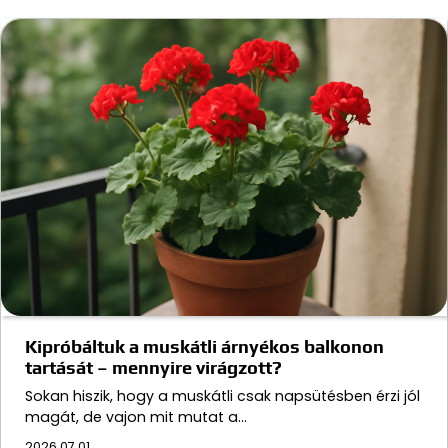
Kipróbáltuk a muskátli árnyékos balkonon
tartását – mennyire virágzott?
Sokan hiszik, hogy a muskátli csak napsütésben érzi jól
magát, de vajon mit mutat a…
2026.07.01.