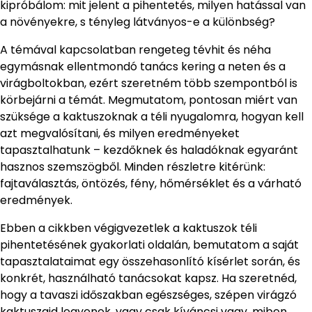
kipróbálom: mit jelent a pihentetés, milyen hatással van
a növényekre, s tényleg látványos-e a különbség?
A témával kapcsolatban rengeteg tévhit és néha
egymásnak ellentmondó tanács kering a neten és a
virágboltokban, ezért szeretném több szempontból is
körbejárni a témát. Megmutatom, pontosan miért van
szüksége a kaktuszoknak a téli nyugalomra, hogyan kell
azt megvalósítani, és milyen eredményeket
tapasztalhatunk – kezdőknek és haladóknak egyaránt
hasznos szemszögből. Minden részletre kitérünk:
fajtaválasztás, öntözés, fény, hőmérséklet és a várható
eredmények.
Ebben a cikkben végigvezetlek a kaktuszok téli
pihentetésének gyakorlati oldalán, bemutatom a saját
tapasztalataimat egy összehasonlító kísérlet során, és
konkrét, használható tanácsokat kapsz. Ha szeretnéd,
hogy a tavaszi időszakban egészséges, szépen virágzó
kaktuszaid legyenek, vagy csak kíváncsi vagy, miben