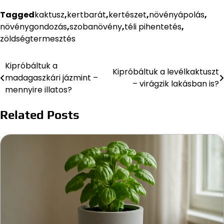
Tagged
kaktusz
,
kertbarát
,
kertészet
,
növényápolás
,
növénygondozás
,
szobanövény
,
téli pihentetés
,
zöldségtermesztés
Kipróbáltuk a
Bejegyzés
Kipróbáltuk a levélkaktuszt
madagaszkári jázmint –
– virágzik lakásban is?
navigáció
mennyire illatos?
Related Posts