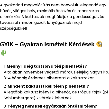
A gyakorlati megvalósítás nem bonyolult: elegendő egy
hűvös, világos hely, minimális öntözés és rendszeres
ellenőrzés. A kaktuszok meghálálják a gondosságot, és
tavasszal minden gazdit lenyűgöznek majd
szépségükkel!
GYIK – Gyakran Ismételt Kérdések
Mennyi ideig tartson a téli pihentetés?
Általában november végétől március elejéig, vagyis kb.
3-4 hónapig érdemes pihentetni a kaktuszokat.
Mindent kaktuszt kell télen pihentetni?
A legtöbb kaktusz igényli a pihenőt, de trópusi fajok (pl.
Schlumbergera) kivételek lehetnek.
Tényleg nem kell egyáltalán öntözni télen?