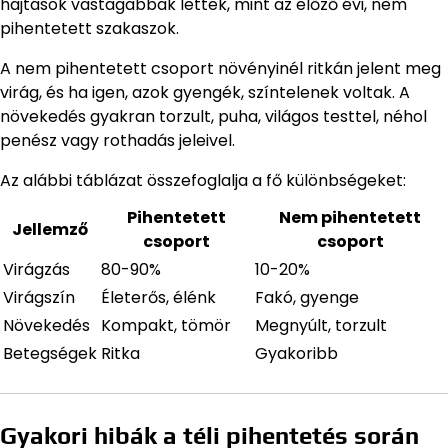
hajtások vastagabbak lettek, mint az előző évi, nem
pihentetett szakaszok.
A nem pihentetett csoport növényinél ritkán jelent meg
virág, és ha igen, azok gyengék, színtelenek voltak. A
növekedés gyakran torzult, puha, világos testtel, néhol
penész vagy rothadás jeleivel.
Az alábbi táblázat összefoglalja a fő különbségeket:
Pihentetett
Nem pihentetett
Jellemző
csoport
csoport
Virágzás
80-90%
10-20%
Virágszín
Életerős, élénk
Fakó, gyenge
Növekedés
Kompakt, tömör
Megnyúlt, torzult
Betegségek
Ritka
Gyakoribb
Gyakori hibák a téli pihentetés során