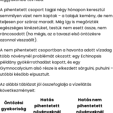
A pihentetett csoport tagjai négy hónapon keresztül
semmilyen vizet nem kaptak – a talajuk kemény, de nem
teljesen por száraz maradt. Még így is megőrizték
egészséges kinézetüket, testük nem esett össze, nem
ráncosodott (ha mégis, az a tavaszi első öntözésre
azonnal visszaállt).
A nem pihentetett csoportban a havonta adott vízadag
több növénynél problémát okozott: egy Echinopsis
példány gyökérrothadást kapott, és egy
Gymnocalycium alsó része is elkezdett sárgulni, puhulni –
utóbbi később elpusztult.
Az alábbi táblázat jól összefoglalja a vízellátás
következményeit:
Hatás
Hatás nem
Öntözési
pihentetett
pihentetett
gyakoriság
növényeknél
növényeknél