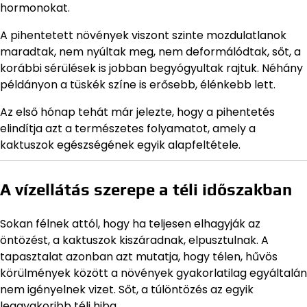
hormonokat.
A pihentetett növények viszont szinte mozdulatlanok
maradtak, nem nyúltak meg, nem deformálódtak, sőt, a
korábbi sérülések is jobban begyógyultak rajtuk. Néhány
példányon a tüskék színe is erősebb, élénkebb lett.
Az első hónap tehát már jelezte, hogy a pihentetés
elindítja azt a természetes folyamatot, amely a
kaktuszok egészségének egyik alapfeltétele.
A vízellátás szerepe a téli időszakban
Sokan félnek attól, hogy ha teljesen elhagyják az
öntözést, a kaktuszok kiszáradnak, elpusztulnak. A
tapasztalat azonban azt mutatja, hogy télen, hűvös
körülmények között a növények gyakorlatilag egyáltalán
nem igényelnek vizet. Sőt, a túlöntözés az egyik
leggyakoribb téli hiba.