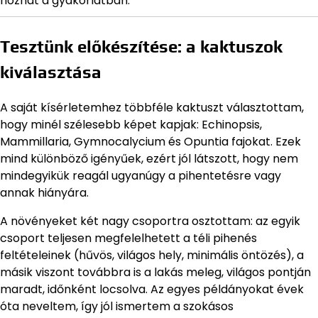
hozhat a gyakorlatban.
Tesztünk előkészítése: a kaktuszok
kiválasztása
A saját kísérletemhez többféle kaktuszt választottam,
hogy minél szélesebb képet kapjak: Echinopsis,
Mammillaria, Gymnocalycium és Opuntia fajokat. Ezek
mind különböző igényűek, ezért jól látszott, hogy nem
mindegyikük reagál ugyanúgy a pihentetésre vagy
annak hiányára.
A növényeket két nagy csoportra osztottam: az egyik
csoport teljesen megfelelhetett a téli pihenés
feltételeinek (hűvös, világos hely, minimális öntözés), a
másik viszont továbbra is a lakás meleg, világos pontján
maradt, időnként locsolva. Az egyes példányokat évek
óta neveltem, így jól ismertem a szokásos