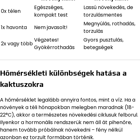
Egészséges,
Lassú növekedés, de
0x télen
kompakt test
torzulásmentes
Megnyúlás, rothadás,
1x havonta
Nem javasolt!
torzulás
Végzetes!
Gyors pusztulás,
2x vagy több
Gyökérrothadás
betegségek
Hőmérsékleti különbségek hatása a
kaktuszokra
A hőmérséklet legalább annyira fontos, mint a víz. Ha a
növények a téli hónapokban melegben maradnak (18-
22°C), akkor a természetes növekedési ciklusuk felborul.
Ilyenkor a hormonális rendszerük nem áll át pihenőre,
hanem tovább próbálnak növekedni – fény nélkül
azonban ez torzult formában történik.