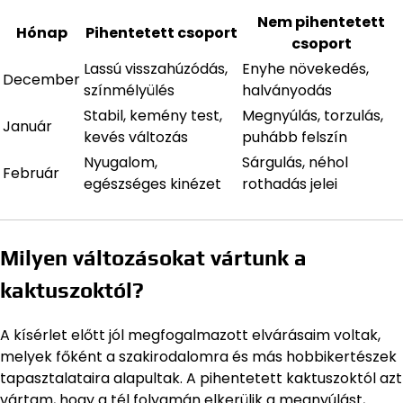
Nem pihentetett
Hónap
Pihentetett csoport
csoport
Lassú visszahúzódás,
Enyhe növekedés,
December
színmélyülés
halványodás
Stabil, kemény test,
Megnyúlás, torzulás,
Január
kevés változás
puhább felszín
Nyugalom,
Sárgulás, néhol
Február
egészséges kinézet
rothadás jelei
Milyen változásokat vártunk a
kaktuszoktól?
A kísérlet előtt jól megfogalmazott elvárásaim voltak,
melyek főként a szakirodalomra és más hobbikertészek
tapasztalataira alapultak. A pihentetett kaktuszoktól azt
vártam, hogy a tél folyamán elkerülik a megnyúlást,