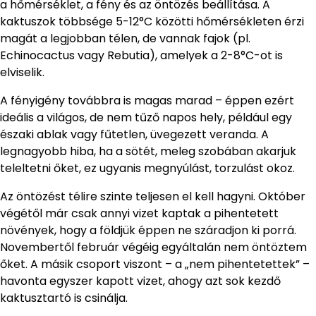
a hőmérséklet, a fény és az öntözés beállítása. A
kaktuszok többsége 5-12°C közötti hőmérsékleten érzi
magát a legjobban télen, de vannak fajok (pl.
Echinocactus vagy Rebutia), amelyek a 2-8°C-ot is
elviselik.
A fényigény továbbra is magas marad – éppen ezért
ideális a világos, de nem tűző napos hely, például egy
északi ablak vagy fűtetlen, üvegezett veranda. A
legnagyobb hiba, ha a sötét, meleg szobában akarjuk
teleltetni őket, ez ugyanis megnyúlást, torzulást okoz.
Az öntözést télire szinte teljesen el kell hagyni. Október
végétől már csak annyi vizet kaptak a pihentetett
növények, hogy a földjük éppen ne száradjon ki porrá.
Novembertől február végéig egyáltalán nem öntöztem
őket. A másik csoport viszont – a „nem pihentetettek” –
havonta egyszer kapott vizet, ahogy azt sok kezdő
kaktusztartó is csinálja.