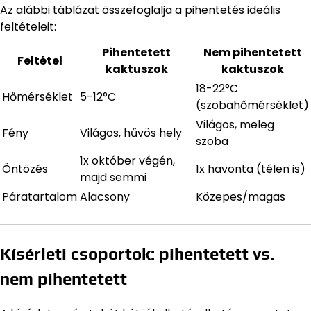
Az alábbi táblázat összefoglalja a pihentetés ideális
feltételeit:
Pihentetett
Nem pihentetett
Feltétel
kaktuszok
kaktuszok
18-22°C
Hőmérséklet
5-12°C
(szobahőmérséklet)
Világos, meleg
Fény
Világos, hűvös hely
szoba
1x október végén,
Öntözés
1x havonta (télen is)
majd semmi
Páratartalom
Alacsony
Közepes/magas
Kísérleti csoportok: pihentetett vs.
nem pihentetett