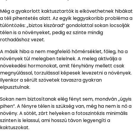
Még a gyakorlott kaktusztartók is elkövethetnek hibákat
a téli pihentetés alatt. Az egyik leggyakoribb probléma a
túlöntözés: „biztos kiszárad” gondolattal sokan locsolják
télen is a növényeket, pedig ez szinte mindig
rothadáshoz vezet.
A másik hiba a nem megfelelő hőmérséklet, főleg, ha a
növények túl melegben telelnek. A meleg aktiválja a
növekedési hormonokat, amit fényhiány mellett csak
megnyúlással, torzulással képesek levezetni a növények.
Ilyenkor a sérült szövetek tavaszra gyakran
elpusztulnak.
Sokan nem biztosítanak elég fényt sem, mondván „úgyis
pihen”. A fényre télen is szükség van, még ha nem is nő a
növény. A sötét, zárt helyeken a fotoszintézis minimális
szinten is lelassul, ami hosszú távon legyengíti a
kaktuszokat.