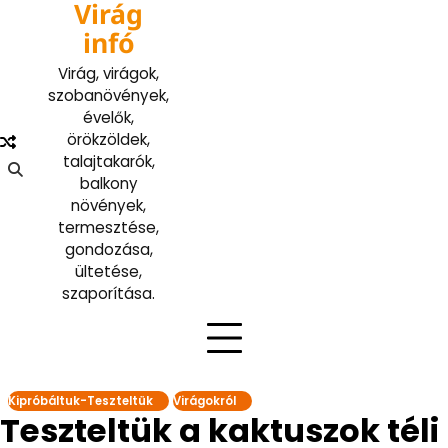
Virág
Skip
to
infó
content
Virág, virágok,
szobanövények,
évelők,
örökzöldek,
talajtakarók,
balkony
növények,
termesztése,
gondozása,
ültetése,
szaporítása.
Kipróbáltuk-Teszteltük
Virágokról
Teszteltük a kaktuszok téli