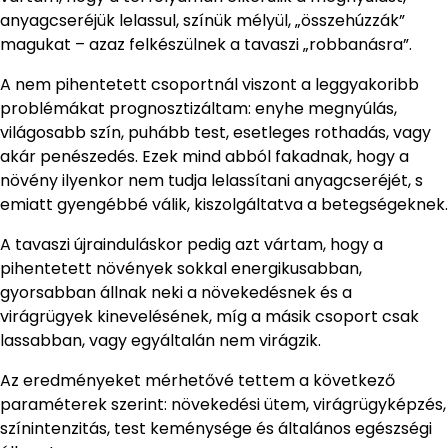
anyagcseréjük lelassul, színük mélyül, „összehúzzák”
magukat – azaz felkészülnek a tavaszi „robbanásra”.
A nem pihentetett csoportnál viszont a leggyakoribb
problémákat prognosztizáltam: enyhe megnyúlás,
világosabb szín, puhább test, esetleges rothadás, vagy
akár penészedés. Ezek mind abból fakadnak, hogy a
növény ilyenkor nem tudja lelassítani anyagcseréjét, s
emiatt gyengébbé válik, kiszolgáltatva a betegségeknek.
A tavaszi újrainduláskor pedig azt vártam, hogy a
pihentetett növények sokkal energikusabban,
gyorsabban állnak neki a növekedésnek és a
virágrügyek kinevelésének, míg a másik csoport csak
lassabban, vagy egyáltalán nem virágzik.
Az eredményeket mérhetővé tettem a következő
paraméterek szerint: növekedési ütem, virágrügyképzés,
színintenzitás, test keménysége és általános egészségi