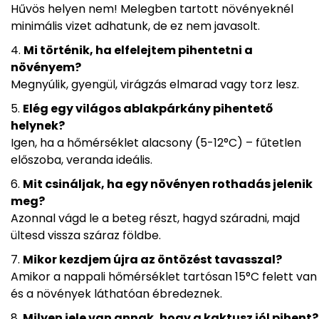
Hűvös helyen nem! Melegben tartott növényeknél
minimális vizet adhatunk, de ez nem javasolt.
Mi történik, ha elfelejtem pihentetni a
növényem?
Megnyúlik, gyengül, virágzás elmarad vagy torz lesz.
Elég egy világos ablakpárkány pihentető
helynek?
Igen, ha a hőmérséklet alacsony (5-12°C) – fűtetlen
előszoba, veranda ideális.
Mit csináljak, ha egy növényen rothadás jelenik
meg?
Azonnal vágd le a beteg részt, hagyd száradni, majd
ültesd vissza száraz földbe.
Mikor kezdjem újra az öntözést tavasszal?
Amikor a nappali hőmérséklet tartósan 15°C felett van
és a növények láthatóan ébredeznek.
Milyen jele van annak, hogy a kaktusz jól pihent?