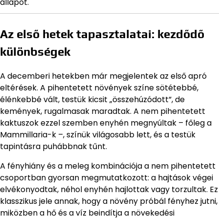
állapot.
Az első hetek tapasztalatai: kezdődő
különbségek
A decemberi hetekben már megjelentek az első apró
eltérések. A pihentetett növények színe sötétebbé,
élénkebbé vált, testük kicsit „összehúzódott”, de
kemények, rugalmasak maradtak. A nem pihentetett
kaktuszok ezzel szemben enyhén megnyúltak – főleg a
Mammillaria-k –, színük világosabb lett, és a testük
tapintásra puhábbnak tűnt.
A fényhiány és a meleg kombinációja a nem pihentetett
csoportban gyorsan megmutatkozott: a hajtások végei
elvékonyodtak, néhol enyhén hajlottak vagy torzultak. Ez
klasszikus jele annak, hogy a növény próbál fényhez jutni,
miközben a hő és a víz beindítja a növekedési