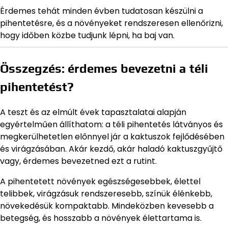
Érdemes tehát minden évben tudatosan készülni a
pihentetésre, és a növényeket rendszeresen ellenőrizni,
hogy időben közbe tudjunk lépni, ha baj van.
Összegzés: érdemes bevezetni a téli
pihentetést?
A teszt és az elmúlt évek tapasztalatai alapján
egyértelműen állíthatom: a téli pihentetés látványos és
megkerülhetetlen előnnyel jár a kaktuszok fejlődésében
és virágzásában. Akár kezdő, akár haladó kaktuszgyűjtő
vagy, érdemes bevezetned ezt a rutint.
A pihentetett növények egészségesebbek, élettel
telibbek, virágzásuk rendszeresebb, színük élénkebb,
növekedésük kompaktabb. Mindeközben kevesebb a
betegség, és hosszabb a növények élettartama is.