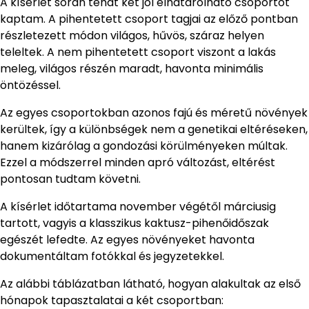
A kísérlet során tehát két jól elhatárolható csoportot
kaptam. A pihentetett csoport tagjai az előző pontban
részletezett módon világos, hűvös, száraz helyen
teleltek. A nem pihentetett csoport viszont a lakás
meleg, világos részén maradt, havonta minimális
öntözéssel.
Az egyes csoportokban azonos fajú és méretű növények
kerültek, így a különbségek nem a genetikai eltéréseken,
hanem kizárólag a gondozási körülményeken múltak.
Ezzel a módszerrel minden apró változást, eltérést
pontosan tudtam követni.
A kísérlet időtartama november végétől márciusig
tartott, vagyis a klasszikus kaktusz-pihenőidőszak
egészét lefedte. Az egyes növényeket havonta
dokumentáltam fotókkal és jegyzetekkel.
Az alábbi táblázatban látható, hogyan alakultak az első
hónapok tapasztalatai a két csoportban: