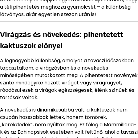
a téli pihentetés meghozza gyümölcsét – a különbség
látványos, akár egyetlen szezon után is!
Virágzás és növekedés: pihentetett
kaktuszok előnyei
A legnagyobb különbség, amelyet a tavaszi időszakban
tapasztaltam, a virágzásban és a növekedés
minőségében mutatkozott meg. A pihentetett növények
szinte mindegyike hozott virágot vagy virágrügyet,
ráadásul ezek a virágok egészségesek, élénk színűek és
tartósak voltak.
A növekedés is dinamikusabbá vált: a kaktuszok nem
csupán hosszabbak lettek, hanem tömörek,
„kerekdedek”, nem nyúltak meg. Ez főleg a Mammillaria-
k és az Echinopsisok esetében volt feltűnő, ahol a tavaszi