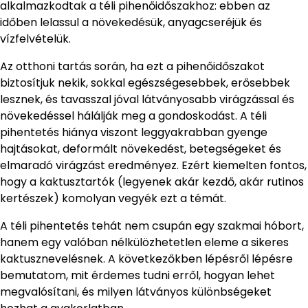
alkalmazkodtak a téli pihenőidőszakhoz: ebben az
időben lelassul a növekedésük, anyagcseréjük és
vízfelvételük.
Az otthoni tartás során, ha ezt a pihenőidőszakot
biztosítjuk nekik, sokkal egészségesebbek, erősebbek
lesznek, és tavasszal jóval látványosabb virágzással és
növekedéssel hálálják meg a gondoskodást. A téli
pihentetés hiánya viszont leggyakrabban gyenge
hajtásokat, deformált növekedést, betegségeket és
elmaradó virágzást eredményez. Ezért kiemelten fontos,
hogy a kaktusztartók (legyenek akár kezdő, akár rutinos
kertészek) komolyan vegyék ezt a témát.
A téli pihentetés tehát nem csupán egy szakmai hóbort,
hanem egy valóban nélkülözhetetlen eleme a sikeres
kaktusznevelésnek. A következőkben lépésről lépésre
bemutatom, mit érdemes tudni erről, hogyan lehet
megvalósítani, és milyen látványos különbségeket