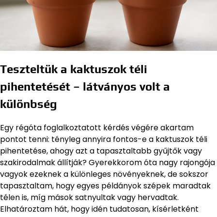
Teszteltük a kaktuszok téli
pihentetését – látványos volt a
különbség
Egy régóta foglalkoztatott kérdés végére akartam
pontot tenni: tényleg annyira fontos-e a kaktuszok téli
pihentetése, ahogy azt a tapasztaltabb gyűjtők vagy
szakirodalmak állítják? Gyerekkorom óta nagy rajongója
vagyok ezeknek a különleges növényeknek, de sokszor
tapasztaltam, hogy egyes példányok szépek maradtak
télen is, míg mások satnyultak vagy hervadtak.
Elhatároztam hát, hogy idén tudatosan, kísérletként