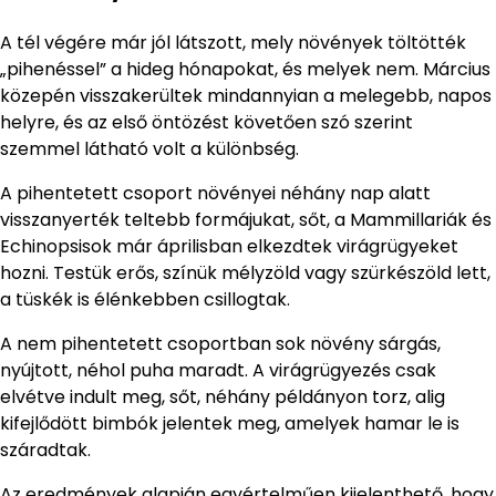
A tél végére már jól látszott, mely növények töltötték
„pihenéssel” a hideg hónapokat, és melyek nem. Március
közepén visszakerültek mindannyian a melegebb, napos
helyre, és az első öntözést követően szó szerint
szemmel látható volt a különbség.
A pihentetett csoport növényei néhány nap alatt
visszanyerték teltebb formájukat, sőt, a Mammillariák és
Echinopsisok már áprilisban elkezdtek virágrügyeket
hozni. Testük erős, színük mélyzöld vagy szürkészöld lett,
a tüskék is élénkebben csillogtak.
A nem pihentetett csoportban sok növény sárgás,
nyújtott, néhol puha maradt. A virágrügyezés csak
elvétve indult meg, sőt, néhány példányon torz, alig
kifejlődött bimbók jelentek meg, amelyek hamar le is
száradtak.
Az eredmények alapján egyértelműen kijelenthető, hogy