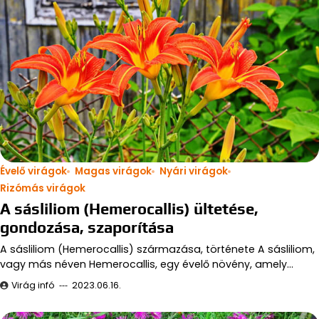
Évelő virágok
Magas virágok
Nyári virágok
Rizómás virágok
A sásliliom (Hemerocallis) ültetése,
gondozása, szaporítása
A sásliliom (Hemerocallis) származása, története A sásliliom,
vagy más néven Hemerocallis, egy évelő növény, amely…
Virág infó
2023.06.16.