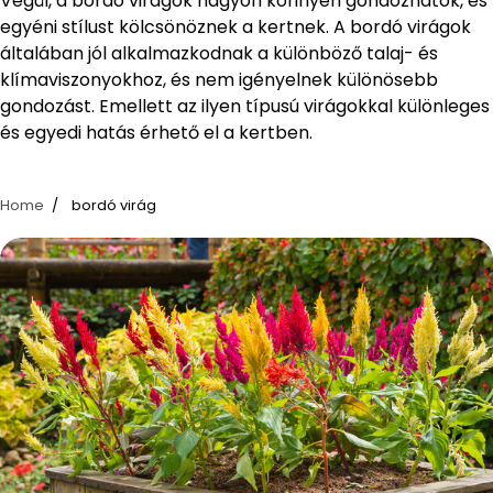
Végül, a bordó virágok nagyon könnyen gondozhatók, és
egyéni stílust kölcsönöznek a kertnek. A bordó virágok
általában jól alkalmazkodnak a különböző talaj- és
klímaviszonyokhoz, és nem igényelnek különösebb
gondozást. Emellett az ilyen típusú virágokkal különleges
és egyedi hatás érhető el a kertben.
Home
bordó virág