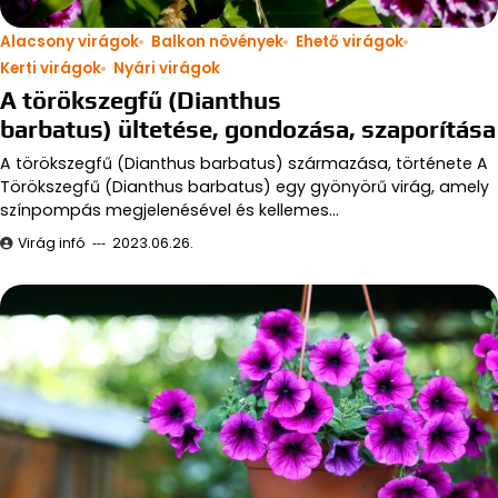
Alacsony virágok
Balkon növények
Ehető virágok
Kerti virágok
Nyári virágok
A törökszegfű (Dianthus
barbatus) ültetése, gondozása, szaporítása
A törökszegfű (Dianthus barbatus) származása, története A
Törökszegfű (Dianthus barbatus) egy gyönyörű virág, amely
színpompás megjelenésével és kellemes…
Virág infó
2023.06.26.