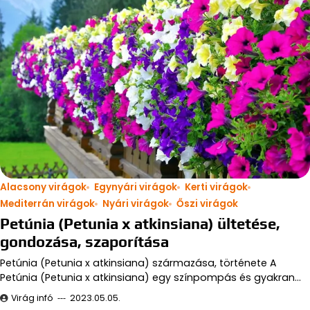
Alacsony virágok
Egynyári virágok
Kerti virágok
Mediterrán virágok
Nyári virágok
Őszi virágok
Petúnia (Petunia x atkinsiana) ültetése,
gondozása, szaporítása
Petúnia (Petunia x atkinsiana) származása, története A
Petúnia (Petunia x atkinsiana) egy színpompás és gyakran…
Virág infó
2023.05.05.