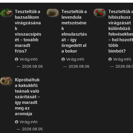
Teszteltük a
Teszteltük a
Teszteltük 
bazsalikom
levendula
hibiszkusz
virágzásána
metszéséne
virágzását
k
k
különböző
visszacsípés
elmulasztás
fekvésekbe
ét – tovább
át – így
– hol hozot
maradt
öregedett el
több
friss?
a bokor
bimbót?
Virág infó
Virág infó
Virág infó
2026.08.06.
2026.08.06.
2026.08.
Kipróbáltuk
a kakukkfű
teának való
szárítását –
így maradt
meg az
aromája
Virág infó
2026.08.05.