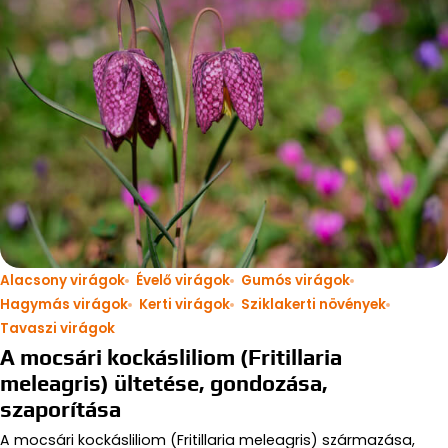
Alacsony virágok
Évelő virágok
Gumós virágok
Hagymás virágok
Kerti virágok
Sziklakerti növények
Tavaszi virágok
A mocsári kockásliliom (Fritillaria
meleagris) ültetése, gondozása,
szaporítása
A mocsári kockásliliom (Fritillaria meleagris) származása,