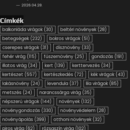
2026.04.28.
Címkék
balkonláda virágok
(30)
beltéri növények
(28)
betegségek
(232)
bokros virágok
(51)
cserepes virágok
(31)
dísznövény
(33)
fehér virág
(115)
fűszernövény
(25)
gondozás
(191)
illatos virág
(34)
kert
(139)
kerttervezés
(34)
kertészet
(557)
kertészkedés
(72)
kék virágok
(43)
lakásnövény
(24)
levendula
(37)
lila virágok
(85)
metszés
(24)
narancssárga virág
(35)
népszerű virágok
(144)
növények
(132)
növénygondozás
(330)
növényvédelem
(28)
növényápolás
(399)
otthoni növények
(32)
piros virág
(62)
rózsaszín virág
(102)