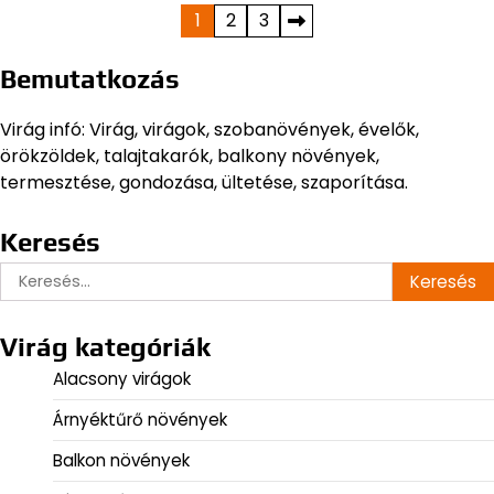
Bejegyzések
1
2
3
lapozása
Bemutatkozás
Virág infó: Virág, virágok, szobanövények, évelők,
örökzöldek, talajtakarók, balkony növények,
termesztése, gondozása, ültetése, szaporítása.
Keresés
Keresés:
Virág kategóriák
Alacsony virágok
Árnyéktűrő növények
Balkon növények