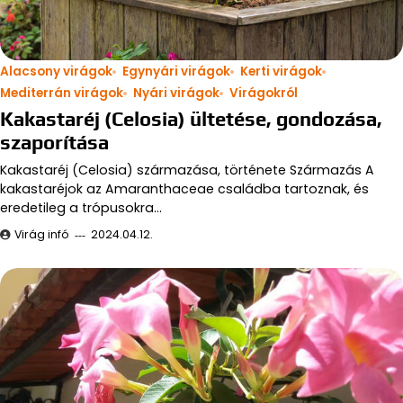
Alacsony virágok
Egynyári virágok
Kerti virágok
Mediterrán virágok
Nyári virágok
Virágokról
Kakastaréj (Celosia) ültetése, gondozása,
szaporítása
Kakastaréj (Celosia) származása, története Származás A
kakastaréjok az Amaranthaceae családba tartoznak, és
eredetileg a trópusokra…
Virág infó
2024.04.12.