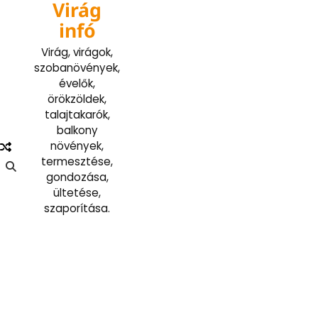
Virág
Skip
to
infó
content
Virág, virágok,
szobanövények,
évelők,
örökzöldek,
talajtakarók,
balkony
növények,
termesztése,
gondozása,
ültetése,
szaporítása.