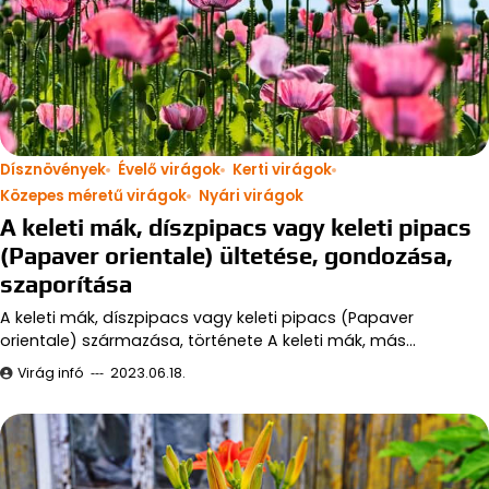
Dísznövények
Évelő virágok
Kerti virágok
Közepes méretű virágok
Nyári virágok
A keleti mák, díszpipacs vagy keleti pipacs
(Papaver orientale) ültetése, gondozása,
szaporítása
A keleti mák, díszpipacs vagy keleti pipacs (Papaver
orientale) származása, története A keleti mák, más…
Virág infó
2023.06.18.