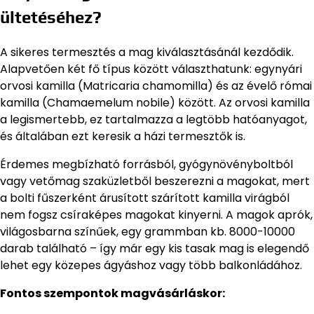
ültetéséhez?
A sikeres termesztés a mag kiválasztásánál kezdődik.
Alapvetően két fő típus között választhatunk: egynyári
orvosi kamilla (Matricaria chamomilla) és az évelő római
kamilla (Chamaemelum nobile) között. Az orvosi kamilla
a legismertebb, ez tartalmazza a legtöbb hatóanyagot,
és általában ezt keresik a házi termesztők is.
Érdemes megbízható forrásból, gyógynövényboltból
vagy vetőmag szaküzletből beszerezni a magokat, mert
a bolti fűszerként árusított szárított kamilla virágból
nem fogsz csíraképes magokat kinyerni. A magok aprók,
világosbarna színűek, egy grammban kb. 8000-10000
darab található – így már egy kis tasak mag is elegendő
lehet egy közepes ágyáshoz vagy több balkonládához.
Fontos szempontok magvásárláskor: