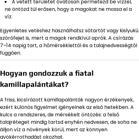
A vetett területet óvatosan permetezd be vízzel,
ne öntözd túl erősen, hogy a magokat ne mossa el a
víz.
Egyenletes vetéshez használhatsz sótartót vagy kislyukú
szórófejet is, mert a magok rendkívül aprók. A csírázás
7–14 napig tart, a hőmérséklettől és a talajnedvességtől
függően.
Hogyan gondozzuk a fiatal
kamillapalántákat?
A friss, kicsírázott kamillapalánták nagyon érzékenyek,
ezért különös figyelmet igényelnek az első hetekben. A
kulcs a rendszeres, de mérsékelt öntözés: a felső
talajréteget mindig tartsd enyhén nedvesen, de soha ne
álljon víz a növények körül, mert az könnyen
gyökérrothadást okozhat.