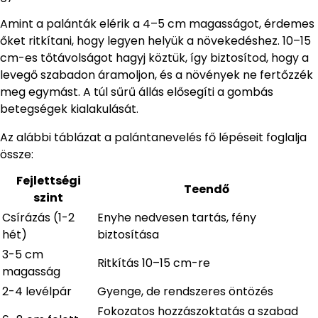
Amint a palánták elérik a 4–5 cm magasságot, érdemes
őket ritkítani, hogy legyen helyük a növekedéshez. 10–15
cm-es tőtávolságot hagyj köztük, így biztosítod, hogy a
levegő szabadon áramoljon, és a növények ne fertőzzék
meg egymást. A túl sűrű állás elősegíti a gombás
betegségek kialakulását.
Az alábbi táblázat a palántanevelés fő lépéseit foglalja
össze:
Fejlettségi
Teendő
szint
Csírázás (1-2
Enyhe nedvesen tartás, fény
hét)
biztosítása
3-5 cm
Ritkítás 10–15 cm-re
magasság
2-4 levélpár
Gyenge, de rendszeres öntözés
Fokozatos hozzászoktatás a szabad