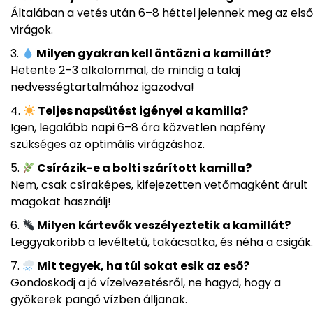
Általában a vetés után 6–8 héttel jelennek meg az első
virágok.
Milyen gyakran kell öntözni a kamillát?
Hetente 2–3 alkalommal, de mindig a talaj
nedvességtartalmához igazodva!
Teljes napsütést igényel a kamilla?
Igen, legalább napi 6–8 óra közvetlen napfény
szükséges az optimális virágzáshoz.
Csírázik-e a bolti szárított kamilla?
Nem, csak csíraképes, kifejezetten vetőmagként árult
magokat használj!
Milyen kártevők veszélyeztetik a kamillát?
Leggyakoribb a levéltetű, takácsatka, és néha a csigák.
Mit tegyek, ha túl sokat esik az eső?
Gondoskodj a jó vízelvezetésről, ne hagyd, hogy a
gyökerek pangó vízben álljanak.