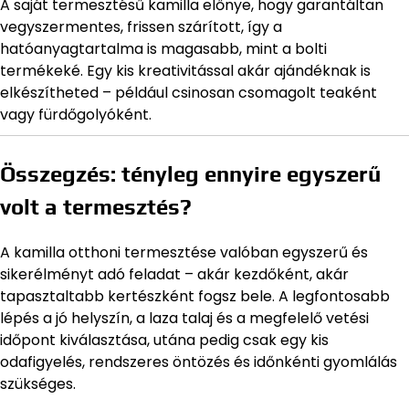
A saját termesztésű kamilla előnye, hogy garantáltan
vegyszermentes, frissen szárított, így a
hatóanyagtartalma is magasabb, mint a bolti
termékeké. Egy kis kreativitással akár ajándéknak is
elkészítheted – például csinosan csomagolt teaként
vagy fürdőgolyóként.
Összegzés: tényleg ennyire egyszerű
volt a termesztés?
A kamilla otthoni termesztése valóban egyszerű és
sikerélményt adó feladat – akár kezdőként, akár
tapasztaltabb kertészként fogsz bele. A legfontosabb
lépés a jó helyszín, a laza talaj és a megfelelő vetési
időpont kiválasztása, utána pedig csak egy kis
odafigyelés, rendszeres öntözés és időnkénti gyomlálás
szükséges.