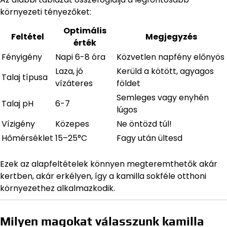
környezeti tényezőket:
Optimális
Feltétel
Megjegyzés
érték
Fényigény
Napi 6-8 óra
Közvetlen napfény előnyös
Laza, jó
Kerüld a kötött, agyagos
Talaj típusa
vízáteres
földet
Semleges vagy enyhén
Talaj pH
6-7
lúgos
Vízigény
Közepes
Ne öntözd túl!
Hőmérséklet
15–25°C
Fagy után ültesd
Ezek az alapfeltételek könnyen megteremthetők akár
kertben, akár erkélyen, így a kamilla sokféle otthoni
környezethez alkalmazkodik.
Milyen magokat válasszunk kamilla