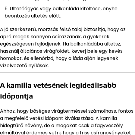
Ültetőágyás vagy balkonláda kitöltése, enyhe
beöntözés ültetés előtt.
A jó szerkezetű, morzsás felső talaj biztosítja, hogy az
apró magok könnyen csírázzanak, a gyökerek
egészségesen fejlődjenek. Ha balkonládába ültetsz,
használj általános virágföldet, keverj bele egy kevés
homokot, és ellenőrizd, hogy a láda alján legyenek
vízelvezető nyílások.
A kamilla vetésének legideálisabb
időpontja
Ahhoz, hogy bőséges virágterméssel számolhass, fontos
a megfelelő vetési időpont kiválasztása. A kamilla
hidegtűrő növény, de a magokat csak a fagyveszély
elmúltával érdemes vetni, hogy a friss csíranövényeket