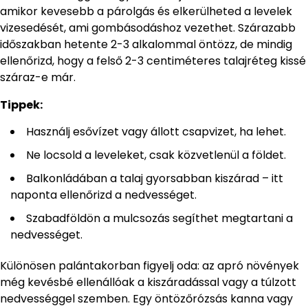
amikor kevesebb a párolgás és elkerülheted a levelek
vizesedését, ami gombásodáshoz vezethet. Szárazabb
időszakban hetente 2-3 alkalommal öntözz, de mindig
ellenőrizd, hogy a felső 2-3 centiméteres talajréteg kissé
száraz-e már.
Tippek:
Használj esővízet vagy állott csapvizet, ha lehet.
Ne locsold a leveleket, csak közvetlenül a földet.
Balkonládában a talaj gyorsabban kiszárad – itt
naponta ellenőrizd a nedvességet.
Szabadföldön a mulcsozás segíthet megtartani a
nedvességet.
Különösen palántakorban figyelj oda: az apró növények
még kevésbé ellenállóak a kiszáradással vagy a túlzott
nedvességgel szemben. Egy öntözőrózsás kanna vagy