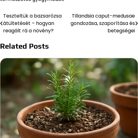
Teszteltük a bazsarózsa
Tillandsia caput-medusae
Bejegyzés
átültetését – hogyan
gondozása, szaporítása és
navigáció
reagált rá a növény?
betegségei
Related Posts