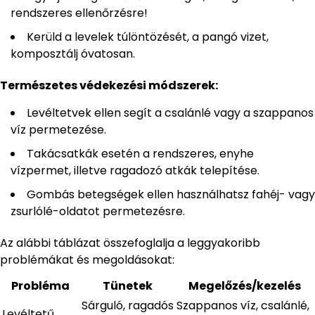
rendszeres ellenőrzésre!
Kerüld a levelek túlöntözését, a pangó vizet,
komposztálj óvatosan.
Természetes védekezési módszerek:
Levéltetvek ellen segít a csalánlé vagy a szappanos
víz permetezése.
Takácsatkák esetén a rendszeres, enyhe
vízpermet, illetve ragadozó atkák telepítése.
Gombás betegségek ellen használhatsz fahéj- vagy
zsurlólé-oldatot permetezésre.
Az alábbi táblázat összefoglalja a leggyakoribb
problémákat és megoldásokat:
Probléma
Tünetek
Megelőzés/kezelés
Sárguló, ragadós
Szappanos víz, csalánlé,
Levéltetű