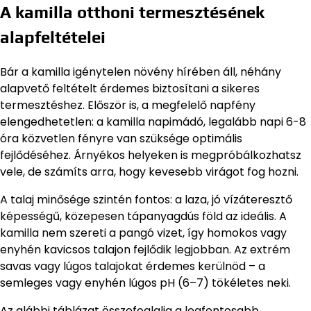
A kamilla otthoni termesztésének
alapfeltételei
Bár a kamilla igénytelen növény hírében áll, néhány
alapvető feltételt érdemes biztosítani a sikeres
termesztéshez. Először is, a megfelelő napfény
elengedhetetlen: a kamilla napimádó, legalább napi 6-8
óra közvetlen fényre van szüksége optimális
fejlődéséhez. Árnyékos helyeken is megpróbálkozhatsz
vele, de számíts arra, hogy kevesebb virágot fog hozni.
A talaj minősége szintén fontos: a laza, jó vízáteresztő
képességű, közepesen tápanyagdús föld az ideális. A
kamilla nem szereti a pangó vizet, így homokos vagy
enyhén kavicsos talajon fejlődik legjobban. Az extrém
savas vagy lúgos talajokat érdemes kerülnöd – a
semleges vagy enyhén lúgos pH (6–7) tökéletes neki.
Az alábbi táblázat összefoglalja a legfontosabb