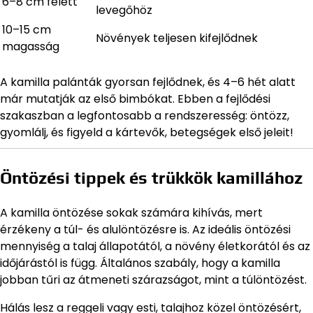
6–8 cm felett
levegőhöz
10–15 cm
Növények teljesen kifejlődnek
magasság
A kamilla palánták gyorsan fejlődnek, és 4–6 hét alatt
már mutatják az első bimbókat. Ebben a fejlődési
szakaszban a legfontosabb a rendszeresség: öntözz,
gyomlálj, és figyeld a kártevők, betegségek első jeleit!
Öntözési tippek és trükkök kamillához
A kamilla öntözése sokak számára kihívás, mert
érzékeny a túl- és alulöntözésre is. Az ideális öntözési
mennyiség a talaj állapotától, a növény életkorától és az
időjárástól is függ. Általános szabály, hogy a kamilla
jobban tűri az átmeneti szárazságot, mint a túlöntözést.
Hálás lesz a reggeli vagy esti, talajhoz közel öntözésért,