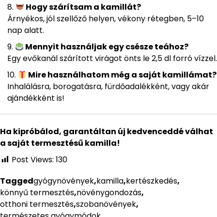
Hogy szárítsam a kamillát?
Árnyékos, jól szellőző helyen, vékony rétegben, 5–10
nap alatt.
Mennyit használjak egy csésze teához?
Egy evőkanál szárított virágot önts le 2,5 dl forró vízzel.
Mire használhatom még a saját kamillámat?
Inhalálásra, borogatásra, fürdőadalékként, vagy akár
ajándékként is!
Ha kipróbálod, garantáltan új kedvenceddé válhat
a saját termesztésű kamilla!
Post Views:
130
Tagged
gyógynövények
,
kamilla
,
kertészkedés
,
könnyű termesztés
,
növénygondozás
,
otthoni termesztés
,
szobanövények
,
természetes gyógymódok