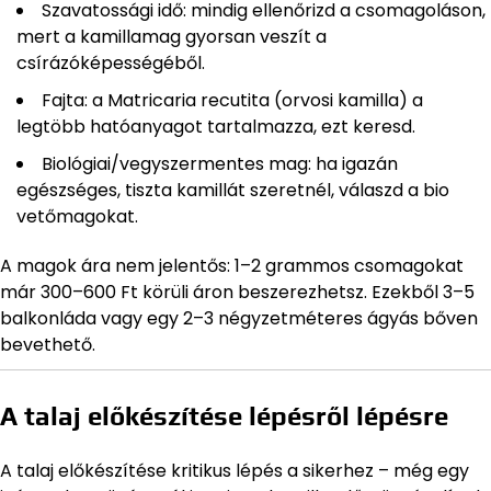
Szavatossági idő: mindig ellenőrizd a csomagoláson,
mert a kamillamag gyorsan veszít a
csírázóképességéből.
Fajta: a Matricaria recutita (orvosi kamilla) a
legtöbb hatóanyagot tartalmazza, ezt keresd.
Biológiai/vegyszermentes mag: ha igazán
egészséges, tiszta kamillát szeretnél, válaszd a bio
vetőmagokat.
A magok ára nem jelentős: 1–2 grammos csomagokat
már 300–600 Ft körüli áron beszerezhetsz. Ezekből 3–5
balkonláda vagy egy 2–3 négyzetméteres ágyás bőven
bevethető.
A talaj előkészítése lépésről lépésre
A talaj előkészítése kritikus lépés a sikerhez – még egy