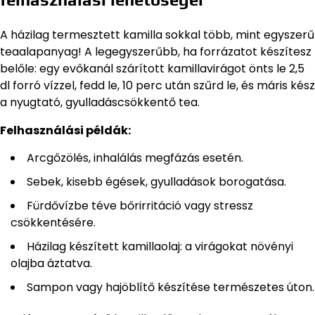
A házilag termesztett kamilla sokkal több, mint egyszerű
teaalapanyag! A legegyszerűbb, ha forrázatot készítesz
belőle: egy evőkanál szárított kamillavirágot önts le 2,5
dl forró vízzel, fedd le, 10 perc után szűrd le, és máris kész
a nyugtató, gyulladáscsökkentő tea.
Felhasználási példák:
Arcgőzölés, inhalálás megfázás esetén.
Sebek, kisebb égések, gyulladások borogatása.
Fürdővízbe téve bőrirritáció vagy stressz
csökkentésére.
Házilag készített kamillaolaj: a virágokat növényi
olajba áztatva.
Sampon vagy hajöblítő készítése természetes úton.