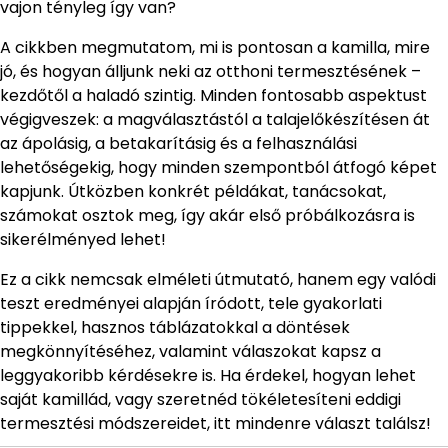
vajon tényleg így van?
A cikkben megmutatom, mi is pontosan a kamilla, mire
jó, és hogyan álljunk neki az otthoni termesztésének –
kezdőtől a haladó szintig. Minden fontosabb aspektust
végigveszek: a magválasztástól a talajelőkészítésen át
az ápolásig, a betakarításig és a felhasználási
lehetőségekig, hogy minden szempontból átfogó képet
kapjunk. Útközben konkrét példákat, tanácsokat,
számokat osztok meg, így akár első próbálkozásra is
sikerélményed lehet!
Ez a cikk nemcsak elméleti útmutató, hanem egy valódi
teszt eredményei alapján íródott, tele gyakorlati
tippekkel, hasznos táblázatokkal a döntések
megkönnyítéséhez, valamint válaszokat kapsz a
leggyakoribb kérdésekre is. Ha érdekel, hogyan lehet
saját kamillád, vagy szeretnéd tökéletesíteni eddigi
termesztési módszereidet, itt mindenre választ találsz!