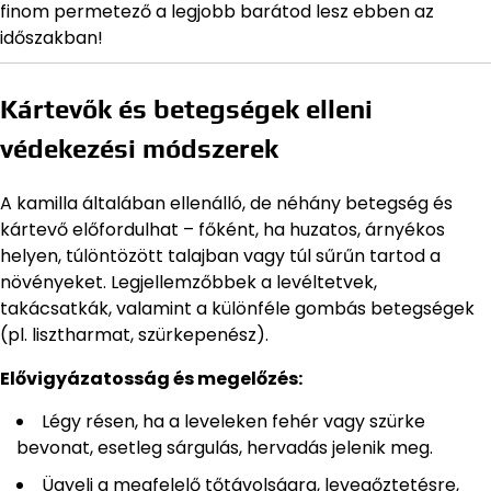
finom permetező a legjobb barátod lesz ebben az
időszakban!
Kártevők és betegségek elleni
védekezési módszerek
A kamilla általában ellenálló, de néhány betegség és
kártevő előfordulhat – főként, ha huzatos, árnyékos
helyen, túlöntözött talajban vagy túl sűrűn tartod a
növényeket. Legjellemzőbbek a levéltetvek,
takácsatkák, valamint a különféle gombás betegségek
(pl. lisztharmat, szürkepenész).
Elővigyázatosság és megelőzés:
Légy résen, ha a leveleken fehér vagy szürke
bevonat, esetleg sárgulás, hervadás jelenik meg.
Ügyelj a megfelelő tőtávolságra, levegőztetésre,