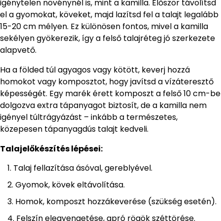
igénytelen növénynél is, mint a kamilla. Először távolítsd
el a gyomokat, köveket, majd lazítsd fel a talajt legalább
15-20 cm mélyen. Ez különösen fontos, mivel a kamilla
sekélyen gyökerezik, így a felső talajréteg jó szerkezete
alapvető.
Ha a földed túl agyagos vagy kötött, keverj hozzá
homokot vagy komposztot, hogy javítsd a vízáteresztő
képességét. Egy marék érett komposzt a felső 10 cm-be
dolgozva extra tápanyagot biztosít, de a kamilla nem
igényel túltrágyázást – inkább a természetes,
közepesen tápanyagdús talajt kedveli.
Talajelőkészítés lépései:
Talaj fellazítása ásóval, gereblyével.
Gyomok, kövek eltávolítása.
Homok, komposzt hozzákeverése (szükség esetén).
Felszín elegyengetése, apró rögök széttörése.