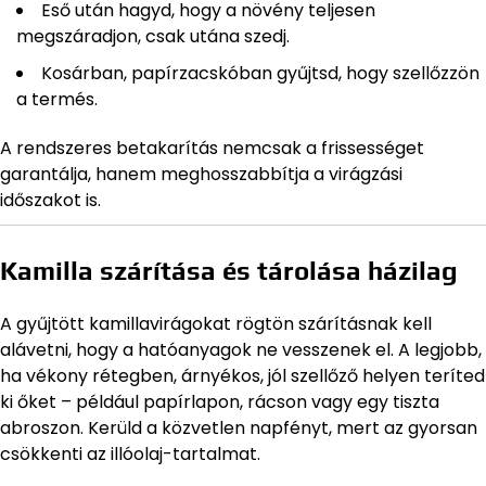
Eső után hagyd, hogy a növény teljesen
megszáradjon, csak utána szedj.
Kosárban, papírzacskóban gyűjtsd, hogy szellőzzön
a termés.
A rendszeres betakarítás nemcsak a frissességet
garantálja, hanem meghosszabbítja a virágzási
időszakot is.
Kamilla szárítása és tárolása házilag
A gyűjtött kamillavirágokat rögtön szárításnak kell
alávetni, hogy a hatóanyagok ne vesszenek el. A legjobb,
ha vékony rétegben, árnyékos, jól szellőző helyen teríted
ki őket – például papírlapon, rácson vagy egy tiszta
abroszon. Kerüld a közvetlen napfényt, mert az gyorsan
csökkenti az illóolaj-tartalmat.