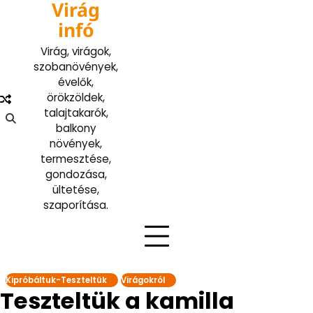
Virág
Skip
to
infó
content
Virág, virágok,
szobanövények,
évelők,
örökzöldek,
talajtakarók,
balkony
növények,
termesztése,
gondozása,
ültetése,
szaporítása.
Kipróbáltuk-Teszteltük
Virágokról
Teszteltük a kamilla