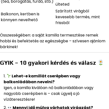
(tea, borogatás, fürdő, stb.)
ülteted
Szárított virágból
Balkonon, kertben is
kevesebb termés, mint
könnyen nevelhető
frissből
Összességében: a saját kamilla termesztése remek
hobbi és befektetés az egészségbe – szívesen ajánlom
bárkinek!
GYIK – 10 gyakori kérdés és válasz
Lehet-e kamillát cserépben vagy
balkonládában nevelni?
Igen, a kamilla kiválóan nő balkonládában vagy
nagyobb cserépben is – csak ügyelj a jó
vízáteresztésre!
Mennyi idő múlva várhatok virágzást?