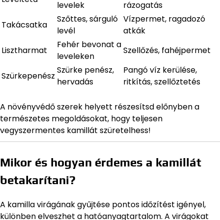
levelek
rázogatás
Szőttes, sárguló
Vízpermet, ragadozó
Takácsatka
levél
atkák
Fehér bevonat a
Lisztharmat
Szellőzés, fahéjpermet
leveleken
Szürke penész,
Pangó víz kerülése,
Szürkepenész
hervadás
ritkítás, szellőztetés
A növényvédő szerek helyett részesítsd előnyben a
természetes megoldásokat, hogy teljesen
vegyszermentes kamillát szüretelhess!
Mikor és hogyan érdemes a kamillát
betakarítani?
A kamilla virágának gyűjtése pontos időzítést igényel,
különben elveszhet a hatóanyagtartalom. A virágokat