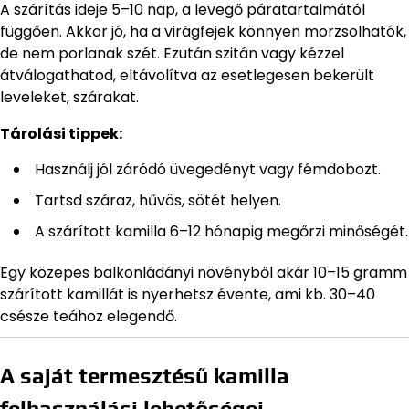
A szárítás ideje 5–10 nap, a levegő páratartalmától
függően. Akkor jó, ha a virágfejek könnyen morzsolhatók,
de nem porlanak szét. Ezután szitán vagy kézzel
átválogathatod, eltávolítva az esetlegesen bekerült
leveleket, szárakat.
Tárolási tippek:
Használj jól záródó üvegedényt vagy fémdobozt.
Tartsd száraz, hűvös, sötét helyen.
A szárított kamilla 6–12 hónapig megőrzi minőségét.
Egy közepes balkonládányi növényből akár 10–15 gramm
szárított kamillát is nyerhetsz évente, ami kb. 30–40
csésze teához elegendő.
A saját termesztésű kamilla
felhasználási lehetőségei