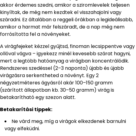
akkor érdemes szedni, amikor a sziromlevelek teljesen
kinyíltak, de még nem kezdtek el visszahajolni vagy
száradni. Ez általában a reggeli órákban a legideálisabb,
amikor a harmat már felszáradt, de a nap még nem
forrósította fel a növényeket.
A virágfejeket kézzel gyűjtsd, finoman lecsippentve vagy
ollóval vágva – igyekezz minél kevesebb szárat hagyni,
mert a legtöbb hatóanyag a virágban koncentrálódik.
Rendszeres szedéssel (2–3 naponta) újabb és újabb
virágzásra serkentheted a növényt. Egy 2
négyzetméteres ágyásról akár 100–150 gramm
(szárított állapotban kb. 30–50 gramm) virág is
betakarítható egy szezon alatt.
Betakarítási tippek:
Ne várd meg, míg a virágok elkezdenek barnulni
vagy elfeküdni.