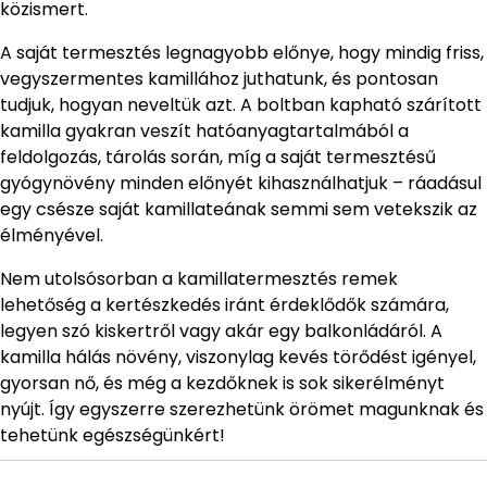
közismert.
A saját termesztés legnagyobb előnye, hogy mindig friss,
vegyszermentes kamillához juthatunk, és pontosan
tudjuk, hogyan neveltük azt. A boltban kapható szárított
kamilla gyakran veszít hatóanyagtartalmából a
feldolgozás, tárolás során, míg a saját termesztésű
gyógynövény minden előnyét kihasználhatjuk – ráadásul
egy csésze saját kamillateának semmi sem vetekszik az
élményével.
Nem utolsósorban a kamillatermesztés remek
lehetőség a kertészkedés iránt érdeklődők számára,
legyen szó kiskertről vagy akár egy balkonládáról. A
kamilla hálás növény, viszonylag kevés törődést igényel,
gyorsan nő, és még a kezdőknek is sok sikerélményt
nyújt. Így egyszerre szerezhetünk örömet magunknak és
tehetünk egészségünkért!