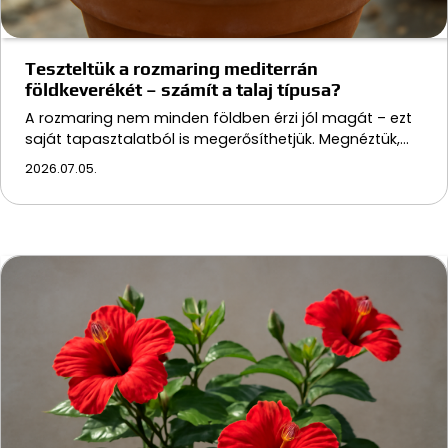
Teszteltük a rozmaring mediterrán
földkeverékét – számít a talaj típusa?
A rozmaring nem minden földben érzi jól magát – ezt
saját tapasztalatból is megerősíthetjük. Megnéztük,…
2026.07.05.