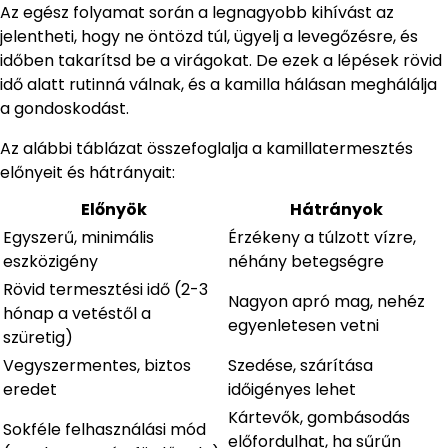
Az egész folyamat során a legnagyobb kihívást az
jelentheti, hogy ne öntözd túl, ügyelj a levegőzésre, és
időben takarítsd be a virágokat. De ezek a lépések rövid
idő alatt rutinná válnak, és a kamilla hálásan meghálálja
a gondoskodást.
Az alábbi táblázat összefoglalja a kamillatermesztés
előnyeit és hátrányait:
Előnyök
Hátrányok
Egyszerű, minimális
Érzékeny a túlzott vízre,
eszközigény
néhány betegségre
Rövid termesztési idő (2-3
Nagyon apró mag, nehéz
hónap a vetéstől a
egyenletesen vetni
szüretig)
Vegyszermentes, biztos
Szedése, szárítása
eredet
időigényes lehet
Kártevők, gombásodás
Sokféle felhasználási mód
előfordulhat, ha sűrűn