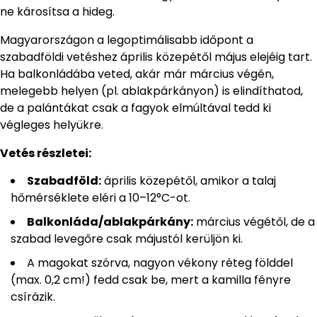
ne károsítsa a hideg.
Magyarországon a legoptimálisabb időpont a
szabadföldi vetéshez április közepétől május elejéig tart.
Ha balkonládába veted, akár már március végén,
melegebb helyen (pl. ablakpárkányon) is elindíthatod,
de a palántákat csak a fagyok elmúltával tedd ki
végleges helyükre.
Vetés részletei:
Szabadföld:
április közepétől, amikor a talaj
hőmérséklete eléri a 10–12°C-ot.
Balkonláda/ablakpárkány:
március végétől, de a
szabad levegőre csak májustól kerüljön ki.
A magokat szórva, nagyon vékony réteg földdel
(max. 0,2 cm!) fedd csak be, mert a kamilla fényre
csírázik.