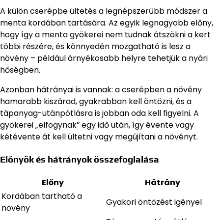
A külön cserépbe ültetés a legnépszerűbb módszer a
menta kordában tartására. Az egyik legnagyobb előny,
hogy így a menta gyökerei nem tudnak átszökni a kert
többi részére, és könnyedén mozgatható is lesz a
növény – például árnyékosabb helyre tehetjük a nyári
hőségben.
Azonban hátrányai is vannak: a cserépben a növény
hamarabb kiszárad, gyakrabban kell öntözni, és a
tápanyag-utánpótlásra is jobban oda kell figyelni. A
gyökerei „elfogynak” egy idő után, így évente vagy
kétévente át kell ültetni vagy megújítani a növényt.
Előnyök és hátrányok összefoglalása
Előny
Hátrány
Kordában tartható a
Gyakori öntözést igényel
növény