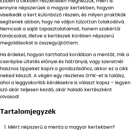
Ebben a cikkben részletesen megnézzük, miért is
ennyire népszerűek a magyar kertekben, hogyan
viselkedik a kert különböző részein, és milyen praktikák
segítenek abban, hogy ne váljon túlzottan tolakodóvá.
Nemcsak a saját tapasztalataimat, hanem szakértői
tanácsokat, illetve a kertészek körében népszerű
megoldásokat is összegyűjtöttem.
Ha érdekel, hogyan tarthatod kordában a mentát, mik a
cserépbe ültetés előnyei és hátrányai, vagy szeretnél
hasznos tippeket kapni a gondozásához, akkor ez a cikk
neked készült. A végén egy részletes GYIK-et is találsz,
ahol a leggyakoribb kérdésekre is választ kapsz – legyen
szó akár teljesen kezdő, akár haladó kertészként
olvasod!
Tartalomjegyzék
Miért népszerű a menta a magyar kertekben?