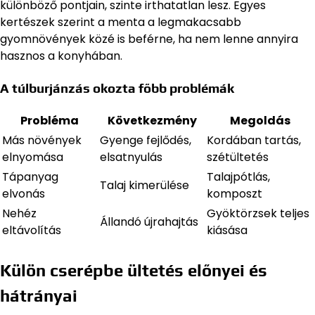
különböző pontjain, szinte irthatatlan lesz. Egyes
kertészek szerint a menta a legmakacsabb
gyomnövények közé is beférne, ha nem lenne annyira
hasznos a konyhában.
A túlburjánzás okozta főbb problémák
Probléma
Következmény
Megoldás
Más növények
Gyenge fejlődés,
Kordában tartás,
elnyomása
elsatnyulás
szétültetés
Tápanyag
Talajpótlás,
Talaj kimerülése
elvonás
komposzt
Nehéz
Gyöktörzsek teljes
Állandó újrahajtás
eltávolítás
kiásása
Külön cserépbe ültetés előnyei és
hátrányai