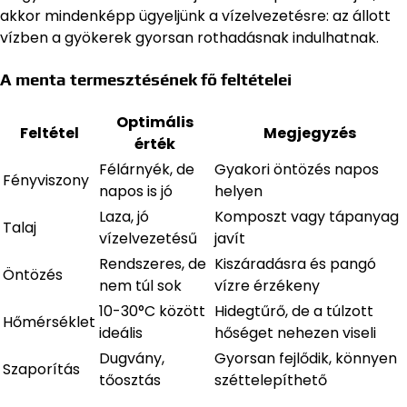
akkor mindenképp ügyeljünk a vízelvezetésre: az állott
vízben a gyökerek gyorsan rothadásnak indulhatnak.
A menta termesztésének fő feltételei
Optimális
Feltétel
Megjegyzés
érték
Félárnyék, de
Gyakori öntözés napos
Fényviszony
napos is jó
helyen
Laza, jó
Komposzt vagy tápanyag
Talaj
vízelvezetésű
javít
Rendszeres, de
Kiszáradásra és pangó
Öntözés
nem túl sok
vízre érzékeny
10-30°C között
Hidegtűrő, de a túlzott
Hőmérséklet
ideális
hőséget nehezen viseli
Dugvány,
Gyorsan fejlődik, könnyen
Szaporítás
tőosztás
széttelepíthető