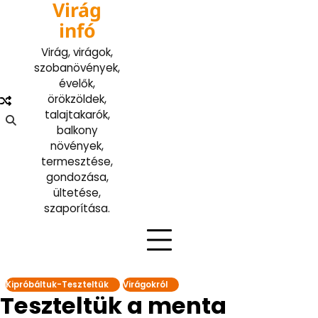
Virág
Skip
to
infó
content
Virág, virágok,
szobanövények,
évelők,
örökzöldek,
talajtakarók,
balkony
növények,
termesztése,
gondozása,
ültetése,
szaporítása.
Kipróbáltuk-Teszteltük
Virágokról
Teszteltük a menta