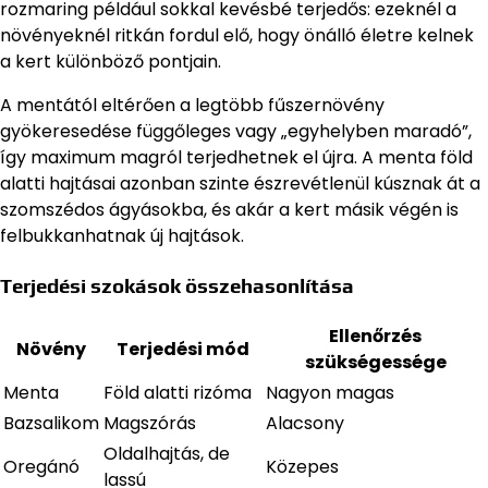
rozmaring például sokkal kevésbé terjedős: ezeknél a
növényeknél ritkán fordul elő, hogy önálló életre kelnek
a kert különböző pontjain.
A mentától eltérően a legtöbb fűszernövény
gyökeresedése függőleges vagy „egyhelyben maradó”,
így maximum magról terjedhetnek el újra. A menta föld
alatti hajtásai azonban szinte észrevétlenül kúsznak át a
szomszédos ágyásokba, és akár a kert másik végén is
felbukkanhatnak új hajtások.
Terjedési szokások összehasonlítása
Ellenőrzés
Növény
Terjedési mód
szükségessége
Menta
Föld alatti rizóma
Nagyon magas
Bazsalikom
Magszórás
Alacsony
Oldalhajtás, de
Oregánó
Közepes
lassú