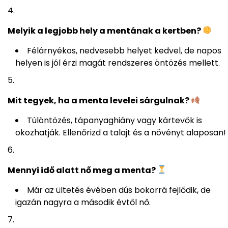
Melyik a legjobb hely a mentának a kertben?
Félárnyékos, nedvesebb helyet kedvel, de napos
helyen is jól érzi magát rendszeres öntözés mellett.
Mit tegyek, ha a menta levelei sárgulnak?
Túlöntözés, tápanyaghiány vagy kártevők is
okozhatják. Ellenőrizd a talajt és a növényt alaposan!
Mennyi idő alatt nő meg a menta?
Már az ültetés évében dús bokorrá fejlődik, de
igazán nagyra a második évtől nő.