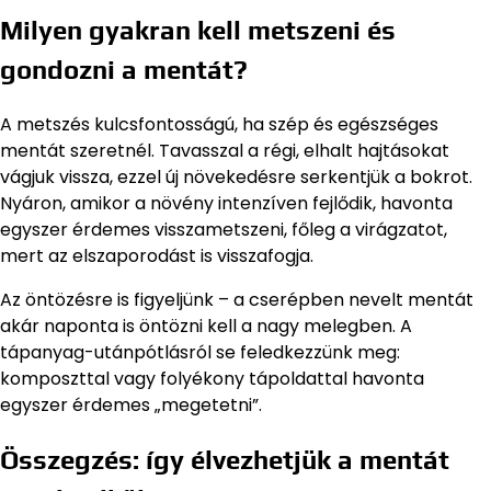
Milyen gyakran kell metszeni és
gondozni a mentát?
A metszés kulcsfontosságú, ha szép és egészséges
mentát szeretnél. Tavasszal a régi, elhalt hajtásokat
vágjuk vissza, ezzel új növekedésre serkentjük a bokrot.
Nyáron, amikor a növény intenzíven fejlődik, havonta
egyszer érdemes visszametszeni, főleg a virágzatot,
mert az elszaporodást is visszafogja.
Az öntözésre is figyeljünk – a cserépben nevelt mentát
akár naponta is öntözni kell a nagy melegben. A
tápanyag-utánpótlásról se feledkezzünk meg:
komposzttal vagy folyékony tápoldattal havonta
egyszer érdemes „megetetni”.
Összegzés: így élvezhetjük a mentát