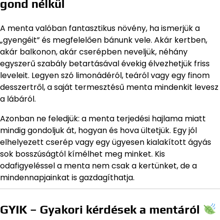
gond nélkül
A menta valóban fantasztikus növény, ha ismerjük a
„gyengéit” és megfelelően bánunk vele. Akár kertben,
akár balkonon, akár cserépben neveljük, néhány
egyszerű szabály betartásával évekig élvezhetjük friss
leveleit. Legyen szó limonádéról, teáról vagy egy finom
desszertről, a saját termesztésű menta mindenkit levesz
a lábáról.
Azonban ne feledjük: a menta terjedési hajlama miatt
mindig gondoljuk át, hogyan és hova ültetjük. Egy jól
elhelyezett cserép vagy egy ügyesen kialakított ágyás
sok bosszúságtól kímélhet meg minket. Kis
odafigyeléssel a menta nem csak a kertünket, de a
mindennapjainkat is gazdagíthatja.
GYIK – Gyakori kérdések a mentáról