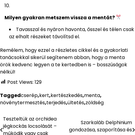
Milyen gyakran metszem vissza a mentát?
Tavasszal és nyáron havonta, ősszel és télen csak
az elhalt részeket távolítsd el.
Remélem, hogy ezzel a részletes cikkel és a gyakorlati
tanácsokkal sikerül segítenem abban, hogy a menta
örök kedvenc legyen a te kertedben is – bosszúságok
nélkül!
Post Views:
129
Tagged
cserép
,
kert
,
kertészkedés
,
menta
,
növénytermesztés
,
terjedés
,
ültetés
,
zöldség
Teszteltük az orchidea
Bejegyzés
Szarkaláb Delphinium
jégkockás locsolását –
gondozása, szaporítása és
navigáció
működik vagy csak