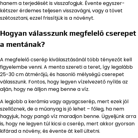
hanem a terjedését is visszafogjuk. Évente egyszer-
kétszer érdemes teljesen visszavágni, vagy a tövet
szétosztani, ezzel frissítjük is a növényt.
Hogyan válasszunk megfelelő cserepet
a mentának?
A megfelelő cserép kiválasztásánál több tényezőt kell
figyelembe venni. A menta szereti a teret, így legalább
25-30 cm átmérőjű, és hasonló mélységű cserepet
válasszunk. Fontos, hogy legyen vízelvezető nyílás az
alján, hogy ne álljon meg benne a víz.
A legjobb a kerámia vagy agyagcserép, mert ezek jól
szellőznek, de a műanyag is jó lehet – főleg, ha nem
hagyjuk, hogy pangó víz maradjon benne. Ügyeljünk arra
is, hogy ne legyen túl kicsi a cserép, mert akkor gyorsan
kifárad a növény, és évente át kell ültetni.