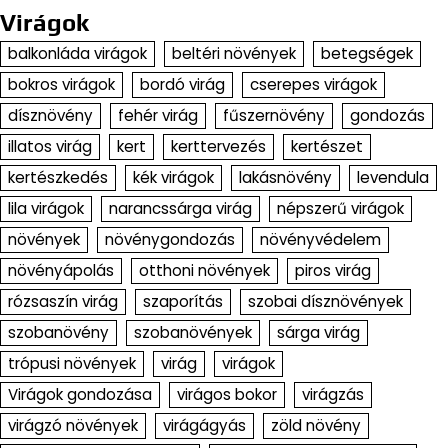
Virágok
balkonláda virágok
beltéri növények
betegségek
bokros virágok
bordó virág
cserepes virágok
dísznövény
fehér virág
fűszernövény
gondozás
illatos virág
kert
kerttervezés
kertészet
kertészkedés
kék virágok
lakásnövény
levendula
lila virágok
narancssárga virág
népszerű virágok
növények
növénygondozás
növényvédelem
növényápolás
otthoni növények
piros virág
rózsaszín virág
szaporítás
szobai dísznövények
szobanövény
szobanövények
sárga virág
trópusi növények
virág
virágok
Virágok gondozása
virágos bokor
virágzás
virágzó növények
virágágyás
zöld növény