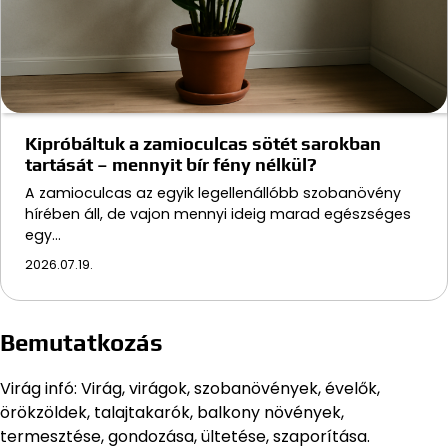
Kipróbáltuk a zamioculcas sötét sarokban
tartását – mennyit bír fény nélkül?
A zamioculcas az egyik legellenállóbb szobanövény
hírében áll, de vajon mennyi ideig marad egészséges
egy…
2026.07.19.
Bemutatkozás
Virág infó: Virág, virágok, szobanövények, évelők,
örökzöldek, talajtakarók, balkony növények,
termesztése, gondozása, ültetése, szaporítása.