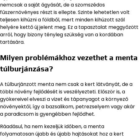
nemcsak a saját ágyását, de a szomszédos
fűszernövényes részt is ellepte. Szinte lehetetlen volt
teljesen kihúzni a földből, mert minden kihúzott szál
helyére kettő új jelent meg. Ez a tapasztalat meggyőzött
arról, hogy bizony tényleg szükség van a kordában
tartására.
Milyen problémákhoz vezethet a menta
túlburjánzása?
A túlburjánzott menta nem csak a kert látványát, de a
többi növény fejlődését is veszélyezteti. Először is, a
gyökereivel elveszi a vizet és tápanyagot a környező
növényektől, így a bazsalikom, petrezselyem vagy akár
a paradicsom is gyengébben fejlődhet.
Ráadásul, ha nem kezeljük időben, a menta
folyamatosan újabb és újabb hajtásokat hoz a kert