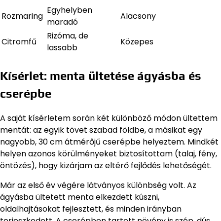
Egyhelyben
Rozmaring
Alacsony
maradó
Rizóma, de
Citromfű
Közepes
lassabb
Kísérlet: menta ültetése ágyásba és
cserépbe
A saját kísérletem során két különböző módon ültettem
mentát: az egyik tövet szabad földbe, a másikat egy
nagyobb, 30 cm átmérőjű cserépbe helyeztem. Mindkét
helyen azonos körülményeket biztosítottam (talaj, fény,
öntözés), hogy kizárjam az eltérő fejlődés lehetőségét.
Már az első év végére látványos különbség volt. Az
ágyásba ültetett menta elkezdett kúszni,
oldalhajtásokat fejlesztett, és minden irányban
terjeszkedett. A cserépben tartott növény is szép, dús