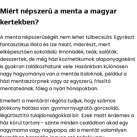
Miért népszerű a menta a magyar
kertekben?
A menta népszerűségét nem lehet túlbecsülni. Egyrészt
fantasztikus illata és íze miatt, másrészt, mert
elképesztően sokoldalú: limonádék, teák, saláták,
desszertek, de még házi kozmetikumok alapanyagaként
is gyakran találkozhatunk vele. Hazánkban különösen
nagy hagyománya van a mentás italoknak, például a
házi mentaszörpnek vagy az egyszerű, frissítő
mentateának, főleg a nyári hónapokban.
Emellett a mentáról régóta tudjuk, hogy számos
jótékony hatása van: gyomornyugtató, görcsoldó,
légúttisztító tulajdonságokkal bír. Ezek miatt érdemes a
ház körül tartani – szinte minden családban akad egy
nagymama vagy nagypapa, aki a mentát valamilyen