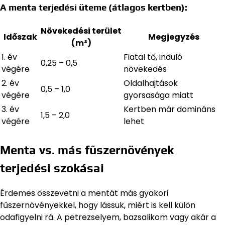
A menta terjedési üteme (átlagos kertben):
Növekedési terület
Időszak
Megjegyzés
(m²)
1. év
Fiatal tő, induló
0,25 – 0,5
végére
növekedés
2. év
Oldalhajtások
0,5 – 1,0
végére
gyorsasága miatt
3. év
Kertben már domináns
1,5 – 2,0
végére
lehet
Menta vs. más fűszernövények
terjedési szokásai
Érdemes összevetni a mentát más gyakori
fűszernövényekkel, hogy lássuk, miért is kell külön
odafigyelni rá. A petrezselyem, bazsalikom vagy akár a