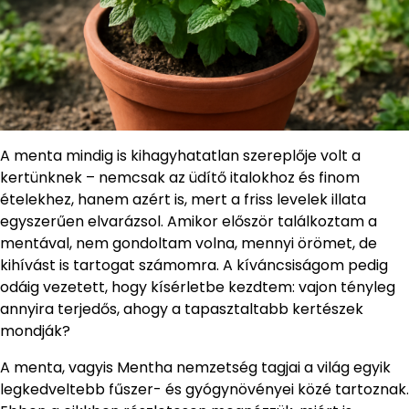
A menta mindig is kihagyhatatlan szereplője volt a
kertünknek – nemcsak az üdítő italokhoz és finom
ételekhez, hanem azért is, mert a friss levelek illata
egyszerűen elvarázsol. Amikor először találkoztam a
mentával, nem gondoltam volna, mennyi örömet, de
kihívást is tartogat számomra. A kíváncsiságom pedig
odáig vezetett, hogy kísérletbe kezdtem: vajon tényleg
annyira terjedős, ahogy a tapasztaltabb kertészek
mondják?
A menta, vagyis Mentha nemzetség tagjai a világ egyik
legkedveltebb fűszer- és gyógynövényei közé tartoznak.