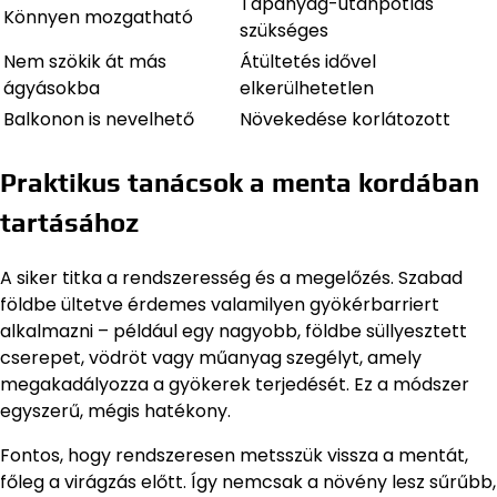
Tápanyag-utánpótlás
Könnyen mozgatható
szükséges
Nem szökik át más
Átültetés idővel
ágyásokba
elkerülhetetlen
Balkonon is nevelhető
Növekedése korlátozott
Praktikus tanácsok a menta kordában
tartásához
A siker titka a rendszeresség és a megelőzés. Szabad
földbe ültetve érdemes valamilyen gyökérbarriert
alkalmazni – például egy nagyobb, földbe süllyesztett
cserepet, vödröt vagy műanyag szegélyt, amely
megakadályozza a gyökerek terjedését. Ez a módszer
egyszerű, mégis hatékony.
Fontos, hogy rendszeresen metsszük vissza a mentát,
főleg a virágzás előtt. Így nemcsak a növény lesz sűrűbb,