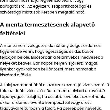
formában használja, legyen szó teáról vagy
borogatásról. Az egyszerű szaporíthatósága és
szívóssága miatt sok kertben megtalálható.
A menta termesztésének alapvető
feltételei
A menta nem válogatós, de néhány dolgot érdemes
figyelembe venni, hogy egészséges és dús bokor
fejlődjön belőle. Elsősorban a félárnyékos, nedvesebb
helyeket kedveli. Bár napos helyen is jól érzi magát,
ilyenkor gyakrabban kell öntözni, mert hamarabb
kiszárad a földje.
A talaj szempontjából a laza szerkezetű, jó vízelvezetésű
föld az ideális választás. Bár a menta elviseli a kevésbé
tápanyagdús talajt is, ha dúsabb leveleket szeretnénk,
akkor érdemes évente komposzttal vagy érett
trágyával felturbózni a talajt. Ha cserépben neveljük,