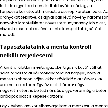
lett, de a gyökerei nem tudtak tovább nőni, így a
terjedése korlátozott maradt, a cserép keretein belül. Az
arányokat tekintve, az ágyásban lévő növény háromszor
nagyobb lombfelületet növesztett ugyanannyi idő alatt,
viszont a cserépben lévő menta kompaktabb, sűrűbb
maradt.
Tapasztalataink a menta kontroll
nélküli terjedéséről
A kontrollálatlan menta igazi „kerti gazfickóvá” válhat.
Saját tapasztalatból mondhatom: ha hagyjuk, hogy a
menta szabadon nőjön, akkor rövid idő alatt átveszi az
uralmat a kertben. Egy év alatt három-négy
négyzetmétert is be tud nőni, és a gyökerei még a beton
járólapok alatt is képesek áttörni.
Egyik évben, amikor elhanyagoltam a metszést, a menta