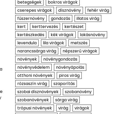
betegségek
bokros virágok
cserepes virágok
dísznövény
fehér virág
fűszernövény
gondozás
illatos virág
kert
kerttervezés
kertészet
kertészkedés
kék virágok
lakásnövény
levendula
lila virágok
metszés
narancssárga virág
népszerű virágok
növények
növénygondozás
növényvédelem
növényápolás
 a
otthoni növények
piros virág
rózsaszín virág
szaporítás
ne
szobai dísznövények
szobanövény
y
szobanövények
sárga virág
trópusi növények
virág
virágok