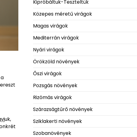
Kipróbáltuk-Teszteltük
Közepes méretű virágok
Magas virágok
Mediterrán virágok
Nyári virágok
Örökzöld növények
Őszi virágok
 a
 ereszt
Pozsgás növények
Rizómás virágok
Szárazságtűrő növények
yjuk,
Sziklakerti növények
konkrét
Szobanövények