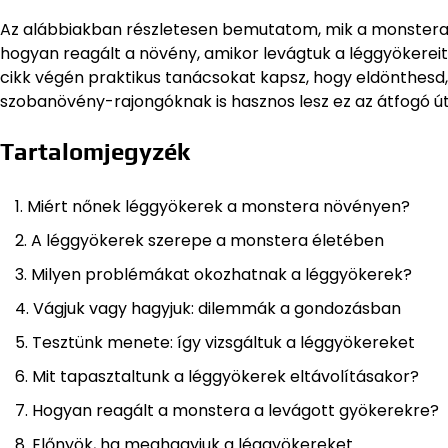
Az alábbiakban részletesen bemutatom, mik a monstera
hogyan reagált a növény, amikor levágtuk a léggyökereit
cikk végén praktikus tanácsokat kapsz, hogy eldönthesd,
szobanövény-rajongóknak is hasznos lesz ez az átfogó ú
Tartalomjegyzék
Miért nőnek léggyökerek a monstera növényen?
A léggyökerek szerepe a monstera életében
Milyen problémákat okozhatnak a léggyökerek?
Vágjuk vagy hagyjuk: dilemmák a gondozásban
Tesztünk menete: így vizsgáltuk a léggyökereket
Mit tapasztaltunk a léggyökerek eltávolításakor?
Hogyan reagált a monstera a levágott gyökerekre?
Előnyök, ha meghagyjuk a léggyökereket