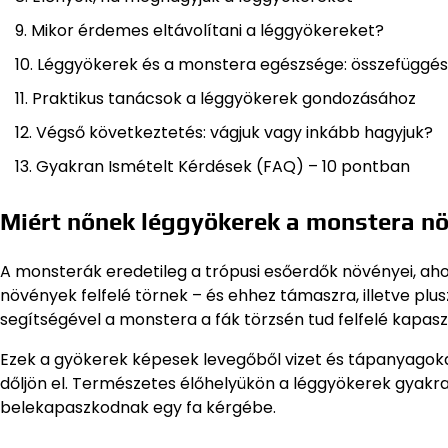
Mikor érdemes eltávolítani a léggyökereket?
Léggyökerek és a monstera egészsége: összefüggé
Praktikus tanácsok a léggyökerek gondozásához
Végső következtetés: vágjuk vagy inkább hagyjuk?
Gyakran Ismételt Kérdések (FAQ) – 10 pontban
Miért nőnek léggyökerek a monstera n
A monsterák eredetileg a trópusi esőerdők növényei, ahol
növények felfelé törnek – és ehhez támaszra, illetve plu
segítségével a monstera a fák törzsén tud felfelé kapaszk
Ezek a gyökerek képesek levegőből vizet és tápanyagokat 
dőljön el. Természetes élőhelyükön a léggyökerek gyakra
belekapaszkodnak egy fa kérgébe.