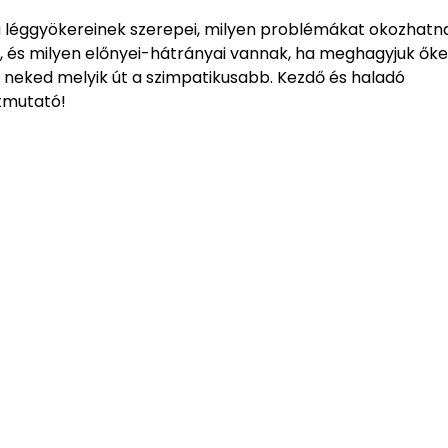
 léggyökereinek szerepei, milyen problémákat okozhatn
, és milyen előnyei-hátrányai vannak, ha meghagyjuk őke
 neked melyik út a szimpatikusabb. Kezdő és haladó
tmutató!