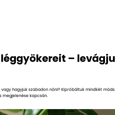
 léggyökereit – levágj
t, vagy hagyjuk szabadon nőni? Kipróbáltuk mindkét módsz
s megjelenése kapcsán.