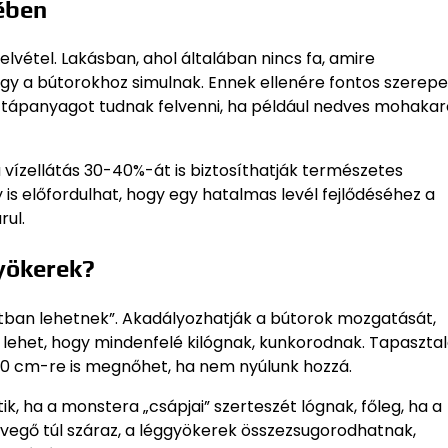
ében
vétel. Lakásban, ahol általában nincs fa, amire
gy a bútorokhoz simulnak. Ennek ellenére fontos szerepe
 tápanyagot tudnak felvenni, ha például nedves mohakar
 vízellátás 30-40%-át is biztosíthatják természetes
is előfordulhat, hogy egy hatalmas levél fejlődéséhez a
rul.
yökerek?
útban lehetnek”. Akadályozhatják a bútorok mozgatását,
ehet, hogy mindenfelé kilógnak, kunkorodnak. Tapasztal
80 cm-re is megnőhet, ha nem nyúlunk hozzá.
k, ha a monstera „csápjai” szerteszét lógnak, főleg, ha a
levegő túl száraz, a léggyökerek összezsugorodhatnak,