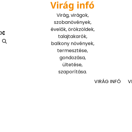
Virág infó
Skip
to
Virág, virágok,
content
szobanövények,
évelők, örökzöldek,
talajtakarók,
balkony növények,
termesztése,
gondozása,
ültetése,
szaporítása.
VIRÁG INFÓ
V