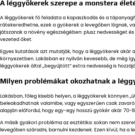
A léggyökerek szerepe a monstera élet
A léggyökerek fő feladata a kapaszkodás és a tápanyagfel
rátekeredhetne, ezek a gyökerek a levegőben lógnak, va
játszanak a növény egészségében: plusz nedvességet és
vezeted őket.
Egyes kutatások azt mutatják, hogy a léggyökerek akár a
környezetben. Lakásban ez nyilván kevesebb, de még így 
léggyökerek által „begyűjtött” extra nedvesség is hozzájá
Milyen problémákat okozhatnak a légg
Lakásban, főleg kisebb helyen, a léggyökerek könnyen „
beleakadhatnak valamibe, vagy egyszerűen csak zavaró l
alapján előfordul, hogy egy-egy hosszú gyökér akár 70-
A másik gyakori probléma az esztétika: sokan nem szereti
levegőben száradni, barnulni kezdenek. Ezen kívül, ha a 