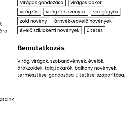
Virágok gondozása
virágos bokor
virágzás
virágzó növények
virágágyás
zöld növény
árnyékkedvelő növények
t
évelő sziklakerti növények
ültetés
óra
Bemutatkozás
Virág, virágok, szobanövények, évelők,
örökzöldek, talajtakarók, balkony növények,
termesztése, gondozása, ültetése, szaporítása.
ataink