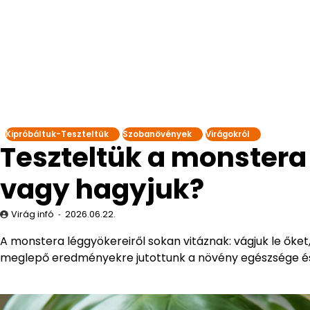
Kipróbáltuk-Teszteltük
Szobanövények
Virágokról
Teszteltük a monstera
vagy hagyjuk?
Virág infó
2026.06.22.
A monstera léggyökereiről sokan vitáznak: vágjuk le őke
meglepő eredményekre jutottunk a növény egészsége é