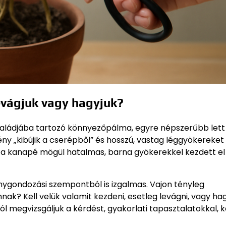
evágjuk vagy hagyjuk?
saládjába tartozó könnyezőpálma, egyre népszerűbb lett
 „kibújik a cserépből” és hosszú, vastag léggyökereket
m a kanapé mögül hatalmas, barna gyökerekkel kezdett el
ygondozási szempontból is izgalmas. Vajon tényleg
ak? Kell velük valamit kezdeni, esetleg levágni, vagy hag
 megvizsgáljuk a kérdést, gyakorlati tapasztalatokkal, 