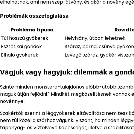
elhalhatnak, ami nem szép látvány, és akár a növény egész
Problémák összefoglalása
Probléma típusa
Rövid l
Túl hosszú gyökerek
Helyhiány, útban lehetnek
Esztétikai gondok
Száraz, barna, csúnya gyöker
Elhaló gyökerek
Levegő száraz, gyökér visszah
Vágjuk vagy hagyjuk: dilemmák a gon
Szinte minden monstera-tulajdonos előbb-utóbb szembesü
maguk útján fejlődni? Mindkét megközelítésnek vannak el
növénnyel.
Szakértők szerint a léggyökerek eltávolítása nem tesz k
nem túl közel a szárhoz vágunk. Viszont, ha minden lég
tápanyag- és vízfelvevő képességét, illetve a stabilitásá