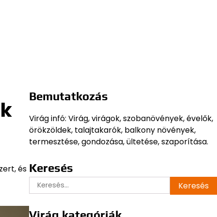
Bemutatkozás
uk
Virág infó: Virág, virágok, szobanövények, évelők,
örökzöldek, talajtakarók, balkony növények,
termesztése, gondozása, ültetése, szaporítása.
Keresés
ert, és
Keresés:
Virág kategóriák