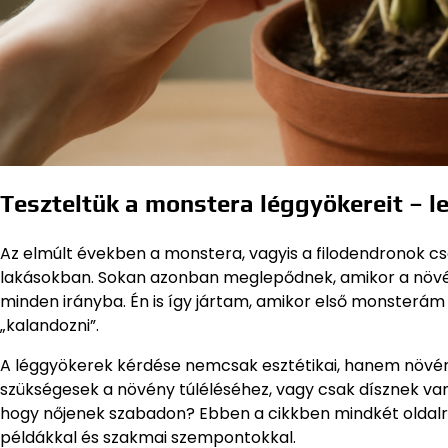
Teszteltük a monstera léggyökereit – l
Az elmúlt években a monstera, vagyis a filodendronok c
lakásokban. Sokan azonban meglepődnek, amikor a növény
minden irányba. Én is így jártam, amikor első monsterá
„kalandozni”.
A léggyökerek kérdése nemcsak esztétikai, hanem növén
szükségesek a növény túléléséhez, vagy csak dísznek vann
hogy nőjenek szabadon? Ebben a cikkben mindkét oldalról
példákkal és szakmai szempontokkal.