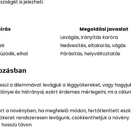
ségét is jelezheti.
eírás
Megoldási javaslat
Levágás, irányítás karóra
ek
Nedvesítés, eltakarás, vágás
úzódik, elhal
Párásítás, helyváltoztatás
dozásban
l a dilemmával: levágjuk a léggyökereket, vagy hagyjuk
őnyei és hátrányai, ezért érdemes mérlegelni, mi a célun
árt a növényben, ha megfelelő módon, fertőtlenített eszk
gyökeret rendszeresen levágunk, csökkenthetjük a növény
t hosszú távon.