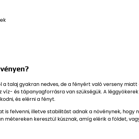
sek
övényen?
 a talaj gyakran nedves, de a fényért való verseny miatt
sz víz- és tápanyagforrásra van szükségük. A léggyökerek
odni, és elérni a fényt.
is felvenni, illetve stabilitást adnak a növénynek, hogy 
n métereken keresztül kúsznak, amíg elérik a földet, vag