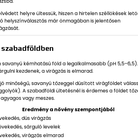
ázsba.
lvédett helyre ültessük, hiszen a hirtelen széllökések letö
 jó helyszínválasztás már önmagában is jelentősen
ágzását.
y szabadföldben
én savanyú kémhatású föld a legalkalmasabb (pH 5,5–6,5)
árgulni kezdenek, a virágzás is elmarad.
jó minőségű, savanyú tőzeggel dúsított virágföldet válas
golyók). A szabadföldi ültetésnél is érdemes a földet tőz
bb agyagos vagy meszes.
Eredmény a növény szempontjából
vekedés, dús virágzás
övekedés, sárguló levelek
vekedés, virágzás elmarad