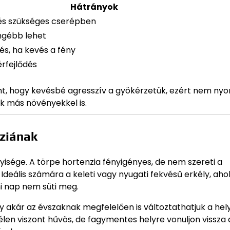
Hátrányok
és szükséges cserépben
ngébb lehet
s, ha kevés a fény
rfejlődés
nt, hogy kevésbé agresszív a gyökérzetük, ezért nem nyo
 más növényekkel is.
nziának
yisége. A törpe hortenzia fényigényes, de nem szereti a
deális számára a keleti vagy nyugati fekvésű erkély, ahol
ni nap nem süti meg.
akár az évszaknak megfelelően is változtathatjuk a hely
télen viszont hűvös, de fagymentes helyre vonuljon vissza 