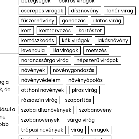
betegségek
bokros virágok
cserepes virágok
dísznövény
fehér virág
fűszernövény
gondozás
illatos virág
kert
kerttervezés
kertészet
kertészkedés
kék virágok
lakásnövény
levendula
lila virágok
metszés
narancssárga virág
népszerű virágok
növények
növénygondozás
növényvédelem
növényápolás
eg a
k, de
otthoni növények
piros virág
rózsaszín virág
szaporítás
dásul a
szobai dísznövények
szobanövény
ne.
szobanövények
sárga virág
yobb
trópusi növények
virág
virágok