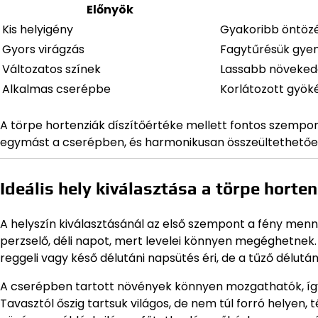
Előnyök
Kis helyigény
Gyakoribb öntöz
Gyors virágzás
Fagytűrésük gye
Változatos színek
Lassabb növekedé
Alkalmas cserépbe
Korlátozott gyöké
A törpe hortenziák díszítőértéke mellett fontos szempo
egymást a cserépben, és harmonikusan összeültethetőek
Ideális hely kiválasztása a törpe horte
A helyszín kiválasztásánál az első szempont a fény menn
perzselő, déli napot, mert levelei könnyen megéghetnek. I
reggeli vagy késő délutáni napsütés éri, de a tűző délutá
A cserépben tartott növények könnyen mozgathatók, így 
Tavasztól őszig tartsuk világos, de nem túl forró helyen, 