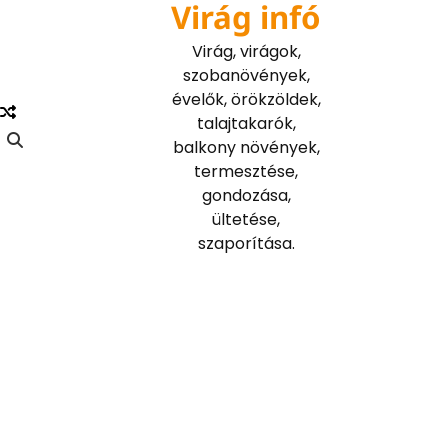
Virág infó
Skip
to
Virág, virágok,
content
szobanövények,
évelők, örökzöldek,
talajtakarók,
balkony növények,
termesztése,
gondozása,
ültetése,
szaporítása.