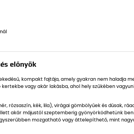
nál
 és előnyök
ekedésű, kompakt fajtája, amely gyakran nem haladja m
b kertekbe vagy akár lakásba, ahol hely szűkében vagyun
r, rózsaszín, kék, lila), virágai gömbölyűek és dúsak, ráa
mellett akár májustól szeptemberig gyönyörködhetünk ben
 egyszerűbben mozgatható vagy áttelepíthető, mint nag