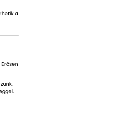
rhetik a
. Erősen
szunk,
eggel,