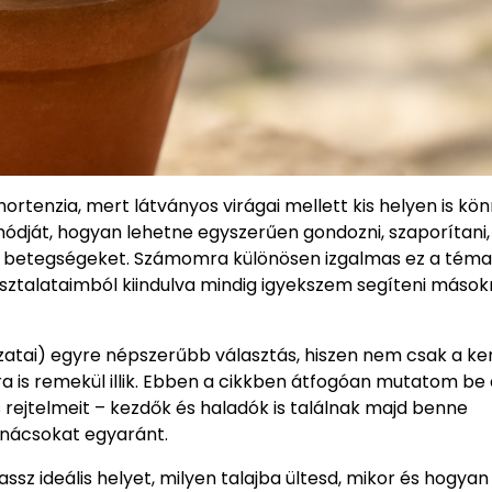
ortenzia, mert látványos virágai mellett kis helyen is kö
módját, hogyan lehetne egyszerűen gondozni, szaporítani,
ő betegségeket. Számomra különösen izgalmas ez a téma
sztalataimból kiindulva mindig igyekszem segíteni mások
zatai) egyre népszerűbb választás, hiszen nem csak a ke
is remekül illik. Ebben a cikkben átfogóan mutatom be 
rejtelmeit – kezdők és haladók is találnak majd benne
anácsokat egyaránt.
sz ideális helyet, milyen talajba ültesd, mikor és hogyan