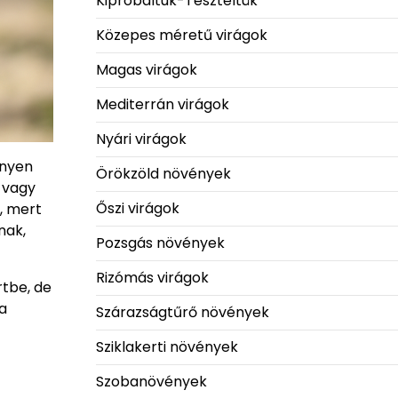
Kipróbáltuk-Teszteltük
Közepes méretű virágok
Magas virágok
Mediterrán virágok
Nyári virágok
nnyen
Örökzöld növények
 vagy
Őszi virágok
, mert
nak,
Pozsgás növények
Rizómás virágok
rtbe, de
a
Szárazságtűrő növények
Sziklakerti növények
Szobanövények