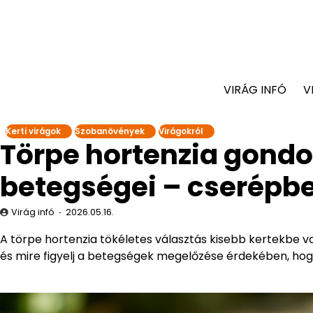
VIRÁG INFÓ
V
Kerti virágok
Szobanövények
Virágokról
Törpe hortenzia gondo
betegségei – cserépbe
Virág infó
2026.05.16.
A törpe hortenzia tökéletes választás kisebb kertekbe v
és mire figyelj a betegségek megelőzése érdekében, hog