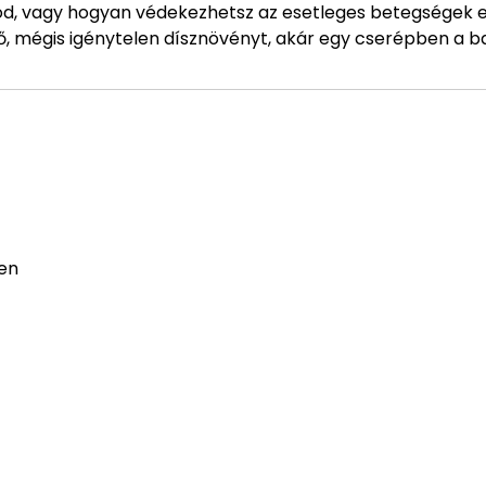
tod, vagy hogyan védekezhetsz az esetleges betegségek el
ző, mégis igénytelen dísznövényt, akár egy cserépben a 
ben