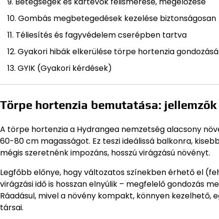
Betegségek és kártevők felismerése, megelőzése
Gombás megbetegedések kezelése biztonságosan
Téliesítés és fagyvédelem cserépben tartva
Gyakori hibák elkerülése törpe hortenzia gondozásá
GYIK (Gyakori kérdések)
Törpe hortenzia bemutatása: jellemzők
A törpe hortenzia a Hydrangea nemzetség alacsony növ
60-80 cm magasságot. Ez teszi ideálissá balkonra, kiseb
mégis szeretnénk impozáns, hosszú virágzású növényt.
Legfőbb előnye, hogy változatos színekben érhető el (fehé
virágzási idő is hosszan elnyúlik – megfelelő gondozás 
Ráadásul, mivel a növény kompakt, könnyen kezelhető,
társai.