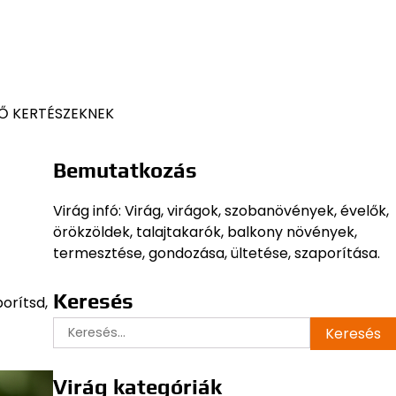
Ő KERTÉSZEKNEK
Bemutatkozás
Virág infó: Virág, virágok, szobanövények, évelők,
örökzöldek, talajtakarók, balkony növények,
termesztése, gondozása, ültetése, szaporítása.
Keresés
orítsd,
Keresés:
Virág kategóriák