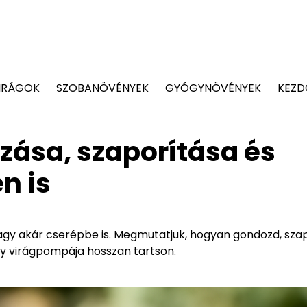
IRÁGOK
SZOBANÖVÉNYEK
GYÓGYNÖVÉNYEK
KEZD
zása, szaporítása és
n is
agy akár cserépbe is. Megmutatjuk, hogyan gondozd, szap
y virágpompája hosszan tartson.