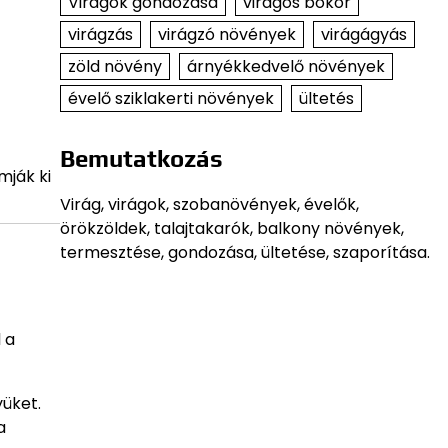
Virágok gondozása
virágos bokor
virágzás
virágzó növények
virágágyás
zöld növény
árnyékkedvelő növények
évelő sziklakerti növények
ültetés
Bemutatkozás
mják ki
Virág, virágok, szobanövények, évelők,
örökzöldek, talajtakarók, balkony növények,
termesztése, gondozása, ültetése, szaporítása.
 a
üket.
a