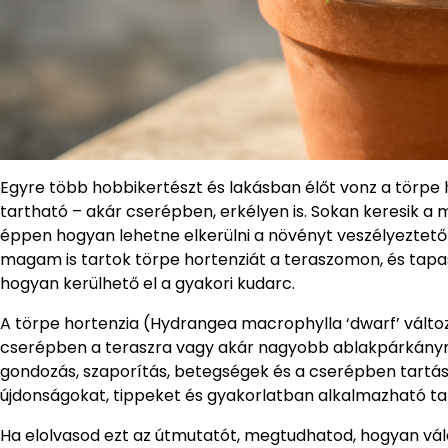
Egyre több hobbikertészt és lakásban élőt vonz a törpe h
tartható – akár cserépben, erkélyen is. Sokan keresik a 
éppen hogyan lehetne elkerülni a növényt veszélyeztet
magam is tartok törpe hortenziát a teraszomon, és tapa
hogyan kerülhető el a gyakori kudarc.
A törpe hortenzia (Hydrangea macrophylla ‘dwarf’ válto
cserépben a teraszra vagy akár nagyobb ablakpárkányra 
gondozás, szaporítás, betegségek és a cserépben tartás 
újdonságokat, tippeket és gyakorlatban alkalmazható t
Ha elolvasod ezt az útmutatót, megtudhatod, hogyan válas