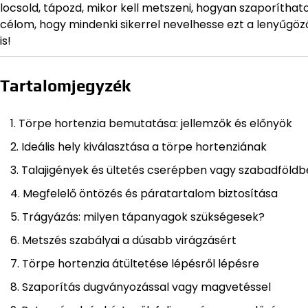
locsold, tápozd, mikor kell metszeni, hogyan szaporítha
célom, hogy mindenki sikerrel nevelhesse ezt a lenyűgö
is!
Tartalomjegyzék
Törpe hortenzia bemutatása: jellemzők és előnyök
Ideális hely kiválasztása a törpe hortenziának
Talajigények és ültetés cserépben vagy szabadföld
Megfelelő öntözés és páratartalom biztosítása
Trágyázás: milyen tápanyagok szükségesek?
Metszés szabályai a dúsabb virágzásért
Törpe hortenzia átültetése lépésről lépésre
Szaporítás dugványozással vagy magvetéssel