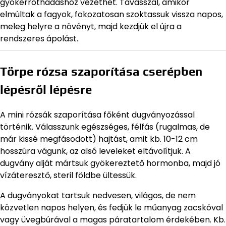
gyökérrothadáshoz vezethet. Tavasszal, amikor
elmúltak a fagyok, fokozatosan szoktassuk vissza napos,
meleg helyre a növényt, majd kezdjük el újra a
rendszeres ápolást.
Törpe rózsa szaporítása cserépben
lépésről lépésre
A mini rózsák szaporítása főként dugványozással
történik. Válasszunk egészséges, félfás (rugalmas, de
már kissé megfásodott) hajtást, amit kb. 10-12 cm
hosszúra vágunk, az alsó leveleket eltávolítjuk. A
dugvány alját mártsuk gyökereztető hormonba, majd jó
vízáteresztő, steril földbe ültessük.
A dugványokat tartsuk nedvesen, világos, de nem
közvetlen napos helyen, és fedjük le műanyag zacskóval
vagy üvegbúrával a magas páratartalom érdekében. Kb.