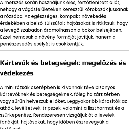
A metszés során használjunk éles, fertőtlenített ollót,
nehogy a vágásfelületeken keresztül kórokozók jussanak
a rózsába. Az egészséges, kompakt növekedés
érdekében a belső, túlzsúfolt hajtásokat is ritkítsuk, hogy
a levegő szabadon áramolhasson a bokor belsejében.
Ezzel nemcsak a növény formáját javítjuk, hanem a
penészesedés esélyét is csökkentjük.
Kártevők és betegségek: megelőzés és
védekezés
A mini rózsák cserépben is ki vannak téve bizonyos
kártevőknek és betegségeknek, főleg ha zárt térben
vagy sűrűn helyezzük el őket. Leggyakoribb károsítók az
atkák, levéltetvek, tripszek, valamint a lisztharmat és a
szürkepenész. Rendszeresen vizsgáljuk át a levelek
fonákját, hajtásokat, hogy időben észrevegyük a
fertőzést.