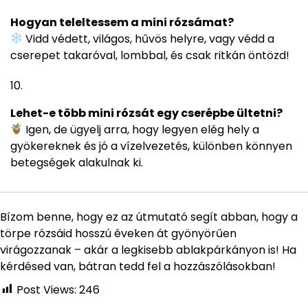
Hogyan teleltessem a mini rózsámat?
Vidd védett, világos, hűvös helyre, vagy védd a
cserepet takaróval, lombbal, és csak ritkán öntözd!
Lehet-e több mini rózsát egy cserépbe ültetni?
Igen, de ügyelj arra, hogy legyen elég hely a
gyökereknek és jó a vízelvezetés, különben könnyen
betegségek alakulnak ki.
Bízom benne, hogy ez az útmutató segít abban, hogy a
törpe rózsáid hosszú éveken át gyönyörűen
virágozzanak – akár a legkisebb ablakpárkányon is! Ha
kérdésed van, bátran tedd fel a hozzászólásokban!
Post Views:
246