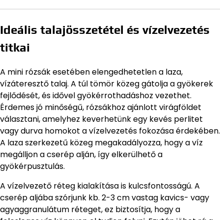
Ideális talajösszetétel és vízelvezetés
titkai
A mini rózsák esetében elengedhetetlen a laza,
vízáteresztő talaj. A túl tömör közeg gátolja a gyökerek
fejlődését, és idővel gyökérrothadáshoz vezethet.
Érdemes jó minőségű, rózsákhoz ajánlott virágföldet
választani, amelyhez keverhetünk egy kevés perlitet
vagy durva homokot a vízelvezetés fokozása érdekében.
A laza szerkezetű közeg megakadályozza, hogy a víz
megálljon a cserép alján, így elkerülhető a
gyökérpusztulás.
A vízelvezető réteg kialakítása is kulcsfontosságú. A
cserép aljába szórjunk kb. 2-3 cm vastag kavics- vagy
agyaggranulátum réteget, ez biztosítja, hogy a