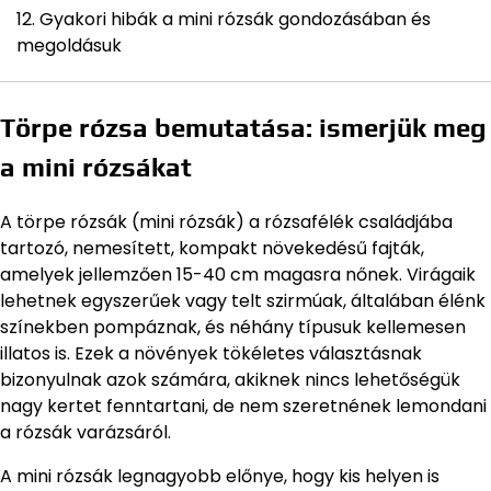
Gyakori hibák a mini rózsák gondozásában és
megoldásuk
Törpe rózsa bemutatása: ismerjük meg
a mini rózsákat
A törpe rózsák (mini rózsák) a rózsafélék családjába
tartozó, nemesített, kompakt növekedésű fajták,
amelyek jellemzően 15-40 cm magasra nőnek. Virágaik
lehetnek egyszerűek vagy telt szirmúak, általában élénk
színekben pompáznak, és néhány típusuk kellemesen
illatos is. Ezek a növények tökéletes választásnak
bizonyulnak azok számára, akiknek nincs lehetőségük
nagy kertet fenntartani, de nem szeretnének lemondani
a rózsák varázsáról.
A mini rózsák legnagyobb előnye, hogy kis helyen is