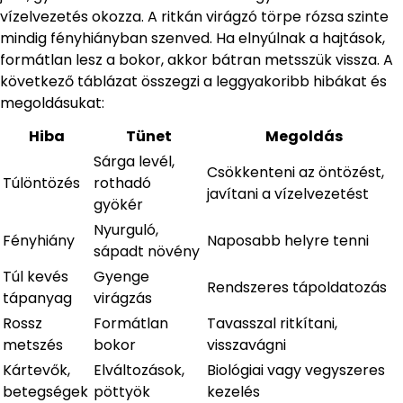
vízelvezetés okozza. A ritkán virágzó törpe rózsa szinte
mindig fényhiányban szenved. Ha elnyúlnak a hajtások,
formátlan lesz a bokor, akkor bátran metsszük vissza. A
következő táblázat összegzi a leggyakoribb hibákat és
megoldásukat:
Hiba
Tünet
Megoldás
Sárga levél,
Csökkenteni az öntözést,
Túlöntözés
rothadó
javítani a vízelvezetést
gyökér
Nyurguló,
Fényhiány
Naposabb helyre tenni
sápadt növény
Túl kevés
Gyenge
Rendszeres tápoldatozás
tápanyag
virágzás
Rossz
Formátlan
Tavasszal ritkítani,
metszés
bokor
visszavágni
Kártevők,
Elváltozások,
Biológiai vagy vegyszeres
betegségek
pöttyök
kezelés