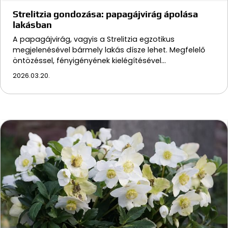
Strelitzia gondozása: papagájvirág ápolása
lakásban
A papagájvirág, vagyis a Strelitzia egzotikus
megjelenésével bármely lakás dísze lehet. Megfelelő
öntözéssel, fényigényének kielégítésével…
2026.03.20.