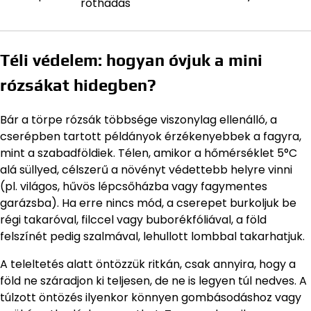
rothadás
Téli védelem: hogyan óvjuk a mini
rózsákat hidegben?
Bár a törpe rózsák többsége viszonylag ellenálló, a
cserépben tartott példányok érzékenyebbek a fagyra,
mint a szabadföldiek. Télen, amikor a hőmérséklet 5°C
alá süllyed, célszerű a növényt védettebb helyre vinni
(pl. világos, hűvös lépcsőházba vagy fagymentes
garázsba). Ha erre nincs mód, a cserepet burkoljuk be
régi takaróval, filccel vagy buborékfóliával, a föld
felszínét pedig szalmával, lehullott lombbal takarhatjuk.
A teleltetés alatt öntözzük ritkán, csak annyira, hogy a
föld ne száradjon ki teljesen, de ne is legyen túl nedves. A
túlzott öntözés ilyenkor könnyen gombásodáshoz vagy