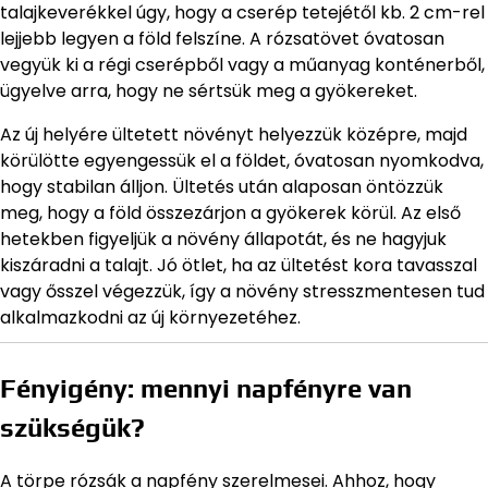
talajkeverékkel úgy, hogy a cserép tetejétől kb. 2 cm-rel
lejjebb legyen a föld felszíne. A rózsatövet óvatosan
vegyük ki a régi cserépből vagy a műanyag konténerből,
ügyelve arra, hogy ne sértsük meg a gyökereket.
Az új helyére ültetett növényt helyezzük középre, majd
körülötte egyengessük el a földet, óvatosan nyomkodva,
hogy stabilan álljon. Ültetés után alaposan öntözzük
meg, hogy a föld összezárjon a gyökerek körül. Az első
hetekben figyeljük a növény állapotát, és ne hagyjuk
kiszáradni a talajt. Jó ötlet, ha az ültetést kora tavasszal
vagy ősszel végezzük, így a növény stresszmentesen tud
alkalmazkodni az új környezetéhez.
Fényigény: mennyi napfényre van
szükségük?
A törpe rózsák a napfény szerelmesei. Ahhoz, hogy