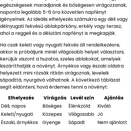
egészségesek maradjanak és bőségesen virágozzanak,
naponta legalább 5-6 óra közvetlen napfényt
igényelnek. Az ideális elhelyezés számukra egy déli vagy
délnyugati fekvésű ablakpárkány, erkély vagy terasz,
ahol a reggeli és a délutáni napfényt is megkapják.
Ha csak keleti vagy nyugati fekvés áll rendelkezésre,
akkor is próbáljunk minél világosabb helyet választani,
kerüljük viszont a huzatos, szeles ablakokat, amelyek
kiszáríthatják a növényt. Árnyékos vagy északi oldalra
helyezett mini rózsák ritkán virágoznak, leveleik
sápadttá, nyurgává válhatnak. A következő táblázat
segít eldönteni, hová érdemes tenni a növényt:
Elhelyezés
Virágzás
Levél szín
Ajánlás
Déli, napos
Bőséges
Élénkzöld
Kiváló
Keleti/nyugati
Közepes
Világosabb
Jó
Északi, árnyékos
Gyenge
Sápadt
Nem ajánlott