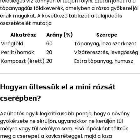
felesleges víz könnyen el tudjon folyni. Ezután jöhet rá a
tápanyagdús földkeverék, amelyben a rózsa gyökerei jól
érzik magukat. A következő táblázat a talaj ideális
összetételét mutatja:
Alkatrész
Arány (%)
Szerepe
Virágföld
60
Tápanyag, laza szerkezet
Perlít/homok
20
Vízáteresztés, levegősség
Komposzt (érett)
20
Extra tápanyag, humusz
Hogyan ültessük el a mini rózsát
cserépben?
Az ültetés egyik legkritikusabb pontja, hogy a növény
gyökérzete ne sérüljön, ugyanakkor ne kerüljön túl
mélyre vagy túl sekélyre sem. Első lépésként töltsük
meg a cserepet a kavicsréteggel, majd a laza