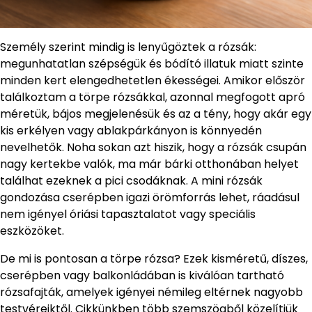
Személy szerint mindig is lenyűgöztek a rózsák:
megunhatatlan szépségük és bódító illatuk miatt szinte
minden kert elengedhetetlen ékességei. Amikor először
találkoztam a törpe rózsákkal, azonnal megfogott apró
méretük, bájos megjelenésük és az a tény, hogy akár egy
kis erkélyen vagy ablakpárkányon is könnyedén
nevelhetők. Noha sokan azt hiszik, hogy a rózsák csupán
nagy kertekbe valók, ma már bárki otthonában helyet
találhat ezeknek a pici csodáknak. A mini rózsák
gondozása cserépben igazi örömforrás lehet, ráadásul
nem igényel óriási tapasztalatot vagy speciális
eszközöket.
De mi is pontosan a törpe rózsa? Ezek kisméretű, díszes,
cserépben vagy balkonládában is kiválóan tartható
rózsafajták, amelyek igényei némileg eltérnek nagyobb
testvéreiktől. Cikkünkben több szemszögből közelítjük