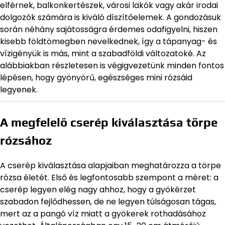
elférnek, balkonkertészek, városi lakók vagy akár irodai
dolgozók számára is kiváló díszítőelemek. A gondozásuk
során néhány sajátosságra érdemes odafigyelni, hiszen
kisebb földtömegben nevelkednek, így a tápanyag- és
vízigényük is más, mint a szabadföldi változatoké. Az
alábbiakban részletesen is végigvezetünk minden fontos
lépésen, hogy gyönyörű, egészséges mini rózsáid
legyenek.
A megfelelő cserép kiválasztása törpe
rózsához
A cserép kiválasztása alapjaiban meghatározza a törpe
rózsa életét. Első és legfontosabb szempont a méret: a
cserép legyen elég nagy ahhoz, hogy a gyökérzet
szabadon fejlődhessen, de ne legyen túlságosan tágas,
mert az a pangó víz miatt a gyökerek rothadásához