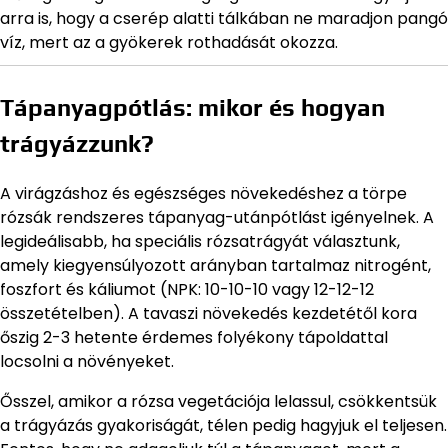
arra is, hogy a cserép alatti tálkában ne maradjon pangó
víz, mert az a gyökerek rothadását okozza.
Tápanyagpótlás: mikor és hogyan
trágyázzunk?
A virágzáshoz és egészséges növekedéshez a törpe
rózsák rendszeres tápanyag-utánpótlást igényelnek. A
legideálisabb, ha speciális rózsatrágyát választunk,
amely kiegyensúlyozott arányban tartalmaz nitrogént,
foszfort és káliumot (NPK: 10-10-10 vagy 12-12-12
összetételben). A tavaszi növekedés kezdetétől kora
őszig 2-3 hetente érdemes folyékony tápoldattal
locsolni a növényeket.
Ősszel, amikor a rózsa vegetációja lelassul, csökkentsük
a trágyázás gyakoriságát, télen pedig hagyjuk el teljesen.