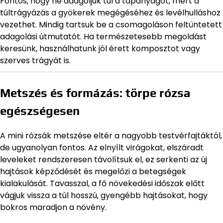
Fontos, hogy ne adagoljuk túl a tápanyagot, mert a
túltrágyázás a gyökerek megégéséhez és levélhulláshoz
vezethet. Mindig tartsuk be a csomagoláson feltüntetett
adagolási útmutatót. Ha természetesebb megoldást
keresünk, használhatunk jól érett komposztot vagy
szerves trágyát is.
Metszés és formázás: törpe rózsa
egészségesen
A mini rózsák metszése eltér a nagyobb testvérfajtáktól,
de ugyanolyan fontos. Az elnyílt virágokat, elszáradt
leveleket rendszeresen távolítsuk el, ez serkenti az új
hajtások képződését és megelőzi a betegségek
kialakulását. Tavasszal, a fő növekedési időszak előtt
vágjuk vissza a túl hosszú, gyengébb hajtásokat, hogy
bokros maradjon a növény.