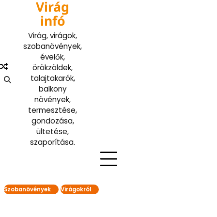
Virág
Skip
to
infó
content
Virág, virágok,
szobanövények,
évelők,
örökzöldek,
talajtakarók,
balkony
növények,
termesztése,
gondozása,
ültetése,
szaporítása.
Szobanövények
Virágokról