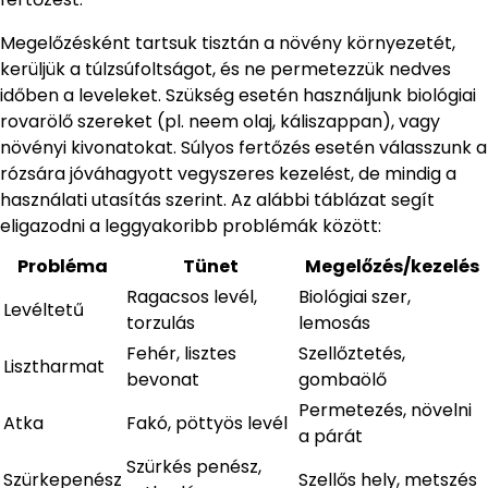
Megelőzésként tartsuk tisztán a növény környezetét,
kerüljük a túlzsúfoltságot, és ne permetezzük nedves
időben a leveleket. Szükség esetén használjunk biológiai
rovarölő szereket (pl. neem olaj, káliszappan), vagy
növényi kivonatokat. Súlyos fertőzés esetén válasszunk a
rózsára jóváhagyott vegyszeres kezelést, de mindig a
használati utasítás szerint. Az alábbi táblázat segít
eligazodni a leggyakoribb problémák között:
Probléma
Tünet
Megelőzés/kezelés
Ragacsos levél,
Biológiai szer,
Levéltetű
torzulás
lemosás
Fehér, lisztes
Szellőztetés,
Lisztharmat
bevonat
gombaölő
Permetezés, növelni
Atka
Fakó, pöttyös levél
a párát
Szürkés penész,
Szürkepenész
Szellős hely, metszés