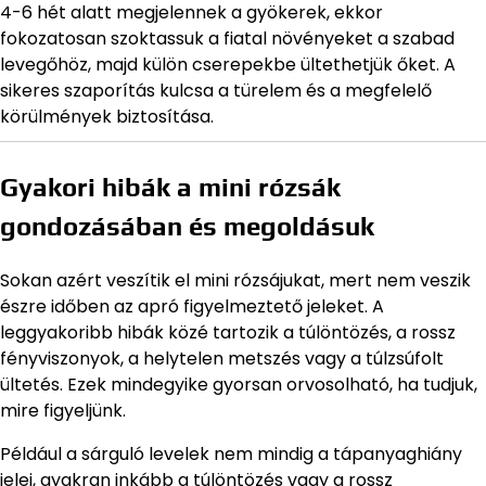
4-6 hét alatt megjelennek a gyökerek, ekkor
fokozatosan szoktassuk a fiatal növényeket a szabad
levegőhöz, majd külön cserepekbe ültethetjük őket. A
sikeres szaporítás kulcsa a türelem és a megfelelő
körülmények biztosítása.
Gyakori hibák a mini rózsák
gondozásában és megoldásuk
Sokan azért veszítik el mini rózsájukat, mert nem veszik
észre időben az apró figyelmeztető jeleket. A
leggyakoribb hibák közé tartozik a túlöntözés, a rossz
fényviszonyok, a helytelen metszés vagy a túlzsúfolt
ültetés. Ezek mindegyike gyorsan orvosolható, ha tudjuk,
mire figyeljünk.
Például a sárguló levelek nem mindig a tápanyaghiány
jelei, gyakran inkább a túlöntözés vagy a rossz