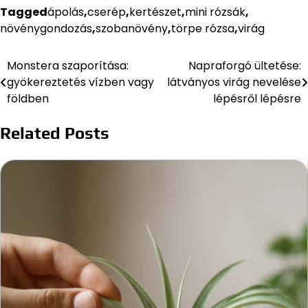
Tagged
ápolás
,
cserép
,
kertészet
,
mini rózsák
,
növénygondozás
,
szobanövény
,
törpe rózsa
,
virág
Monstera szaporítása:
Napraforgó ültetése:
Bejegyzés
gyökereztetés vízben vagy
látványos virág nevelése
navigáció
földben
lépésről lépésre
Related Posts