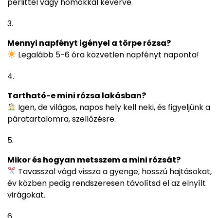
perlittel vagy homokkal keverve.
Mennyi napfényt igényel a törpe rózsa?
Legalább 5-6 óra közvetlen napfényt naponta!
Tartható-e mini rózsa lakásban?
Igen, de világos, napos hely kell neki, és figyeljünk a
páratartalomra, szellőzésre.
Mikor és hogyan metsszem a mini rózsát?
Tavasszal vágd vissza a gyenge, hosszú hajtásokat,
év közben pedig rendszeresen távolítsd el az elnyílt
virágokat.