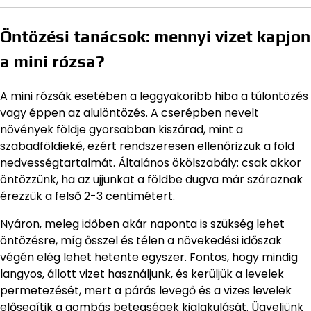
Öntözési tanácsok: mennyi vizet kapjon
a mini rózsa?
A mini rózsák esetében a leggyakoribb hiba a túlöntözés
vagy éppen az alulöntözés. A cserépben nevelt
növények földje gyorsabban kiszárad, mint a
szabadföldieké, ezért rendszeresen ellenőrizzük a föld
nedvességtartalmát. Általános ökölszabály: csak akkor
öntözzünk, ha az ujjunkat a földbe dugva már száraznak
érezzük a felső 2-3 centimétert.
Nyáron, meleg időben akár naponta is szükség lehet
öntözésre, míg ősszel és télen a növekedési időszak
végén elég lehet hetente egyszer. Fontos, hogy mindig
langyos, állott vizet használjunk, és kerüljük a levelek
permetezését, mert a párás levegő és a vizes levelek
elősegítik a gombás betegségek kialakulását. Ügyeljünk