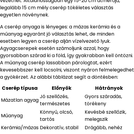
vezethet. Általánosságban egy 15-20 cm átmérőjű,
legalább 15 cm mély cserép tökéletes választás
egyetlen növénynek.
A cserép anyaga is lényeges: a mázas kerámia és a
műanyag egyaránt jó választás lehet, de minden
esetben legyen a cserép alján vízelvezető lyuk.
Agyagcserepek esetén számoljunk azzal, hogy
gyorsabban szárad ki a föld, így gyakrabban kell öntözni.
A műanyag cserép lassabban párologtat, ezért
kevesebbszer kell locsolni, viszont nyáron felmelegedhet
a gyökérzet. Az alábbi táblázat segít a döntésben:
Cserép típusa
Előnyök
Hátrányok
Jó szellőzés,
Gyors száradás,
Mázatlan agyag
természetes
törékeny
Könnyű, olcsó,
Kevésbé szellőzik,
Műanyag
tartós
melegszik
Kerámia/mázas
Dekoratív, stabil
Drágább, nehéz