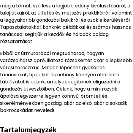
meg a témát: szó lesz a legjobb edény kiválasztásáról, a
talaj titkairól, az ültetés és metszés praktikáiról, valamint
a leggyakoribb gondozási bakikról és azok elkerüléséről.
Tapasztalatokkal, konkrét példákkal és számos hasznos
tanáccsal segítjük a kezdők és haladók boldog
rózsatartását.
Ebből az útmutatóból megtudhatod, hogyan
varázsolhatsz apró, illatozó rózsakertet akár a legkisebb
városi teraszra is. Minden lépéshez gyakorlati
tanácsokat, tippeket és néhány könnyen átlátható
táblázatot is adunk, amelyek segítenek eligazodni a
gondozás útvesztőiben. Célunk, hogy a mini rózsák
ápolása egyszerre legyen könnyű, örömteli és
sikerélményekben gazdag, akár az első, akár a sokadik
bokrocskádat neveled!
Tartalomjegyzék