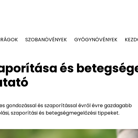
IRÁGOK
SZOBANÖVÉNYEK
GYÓGYNÖVÉNYEK
KEZD
aporítása és betegség
utató
es gondozással és szaporítással évről évre gazdagabb
ási, szaporítási és betegségmegelőzési tippeket.