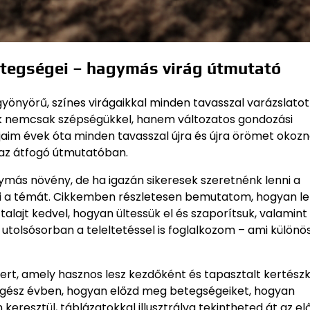
etegségei – hagymás virág útmutató
gyönyörű, színes virágaikkal minden tavasszal varázslatot
k nemcsak szépségükkel, hanem változatos gondozási
njaim évek óta minden tavasszal újra és újra örömet okozn
az átfogó útmutatóban.
gymás növény, de ha igazán sikeresek szeretnénk lenni a
 a témát. Cikkemben részletesen bemutatom, hogyan le
 talajt kedvel, hogyan ültessük el és szaporítsuk, valamin
tolsósorban a teleltetéssel is foglalkozom – ami különö
szert, amely hasznos lesz kezdőként és tapasztalt kertész
egész évben, hogyan előzd meg betegségeiket, hogyan
keresztül, táblázatokkal illusztrálva tekintheted át az e