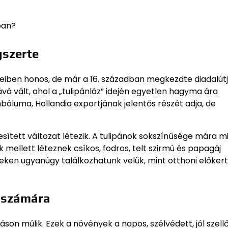
ban?
gszerte
eiben honos, de már a 16. században megkezdte diadalút
vá vált, ahol a „tulipánláz” idején egyetlen hagyma ára
mbóluma, Hollandia exportjának jelentős részét adja, de
esített változat létezik. A tulipánok sokszínűsége mára 
k mellett léteznek csíkos, fodros, telt szirmú és papagáj
ereken ugyanúgy találkozhatunk velük, mint otthoni előke
n számára
áson múlik. Ezek a növények a napos, szélvédett, jól szell