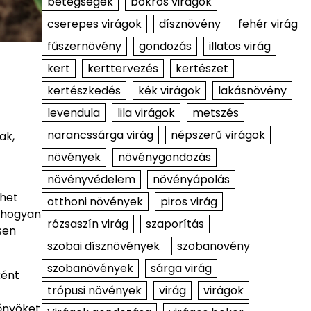
betegségek
bokros virágok
cserepes virágok
dísznövény
fehér virág
fűszernövény
gondozás
illatos virág
kert
kerttervezés
kertészet
kertészkedés
kék virágok
lakásnövény
levendula
lila virágok
metszés
narancssárga virág
népszerű virágok
ak,
növények
növénygondozás
növényvédelem
növényápolás
het
otthoni növények
piros virág
t hogyan
rózsaszín virág
szaporítás
sen
szobai dísznövények
szobanövény
szobanövények
sárga virág
ként
trópusi növények
virág
virágok
lőnyöket