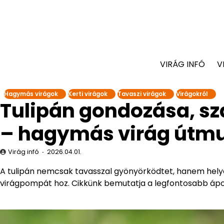
VIRÁG INFÓ
V
Hagymás virágok
Kerti virágok
Tavaszi virágok
Virágokról
Tulipán gondozása, sz
– hagymás virág útm
Virág infó
2026.04.01.
A tulipán nemcsak tavasszal gyönyörködtet, hanem hely
virágpompát hoz. Cikkünk bemutatja a legfontosabb ápol