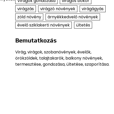
Virágok gondozása
virágos bokor
virágzás
virágzó növények
virágágyás
zöld növény
árnyékkedvelő növények
évelő sziklakerti növények
ültetés
Bemutatkozás
Virág, virágok, szobanövények, évelők,
örökzöldek, talajtakarók, balkony növények,
termesztése, gondozása, ültetése, szaporítása.