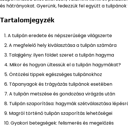
és hátrányokat. Gyerünk, fedezzük fel együtt a tulipánok 
Tartalomjegyzék
A tulipán eredete és népszerűsége világszerte
A megfelelő hely kiválasztása a tulipán számára
Talajigény: ilyen földet szeret a tulipán hagyma
Mikor és hogyan ültessük el a tulipán hagymákat?
Öntözési tippek egészséges tulipánokhoz
Tápanyagok és trágyázás tulipánok esetében
A tulipán metszése és gondozása virágzás után
Tulipán szaporítása: hagymák szétválasztása lépésrő
Magról történő tulipán szaporítás lehetőségei
Gyakori betegségek: felismerés és megelőzés