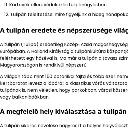
Kártevők elleni védekezés tulipánágyásban
Tulipán teleltetése: mire figyeljünk a hideg hónapok
A tulipán eredete és népszerűsége vilá
A tulipán (Tulipa) eredetileg Közép-Ázsia magashegység
Európában. A Holland Királyság a tulipánkultúra központjá
felérhetett egy házéval is. Ma már a tulipán a tavasz szi
Magyarországon is rendkívül népszerű.
A világon több mint 150 botanikai fajta és több ezer nem
kertbarátot levesz a lábáról: a klasszikus vörös változato
tulipánok is. Nem véletlen, hogy parkokban, városi közt
vagy balkonládákban.
A megfelelő hely kiválasztása a tulipá
A tulipán sikeres nevelése nagyrészt a helyes helyválaszt