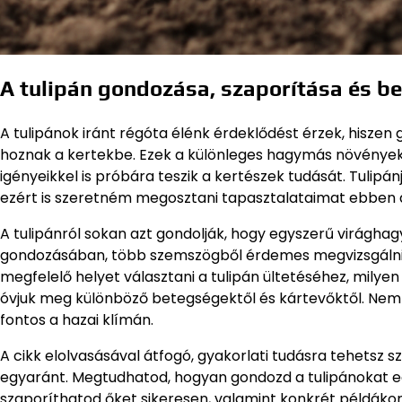
A tulipán gondozása, szaporítása és b
A tulipánok iránt régóta élénk érdeklődést érzek, hiszen 
hoznak a kertekbe. Ezek a különleges hagymás növénye
igényeikkel is próbára teszik a kertészek tudását. Tulipá
ezért is szeretném megosztani tapasztalataimat ebben 
A tulipánról sokan azt gondolják, hogy egyszerű virágha
gondozásában, több szemszögből érdemes megvizsgálni
megfelelő helyet választani a tulipán ültetéséhez, milyen
óvjuk meg különböző betegségektől és kártevőktől. Nem u
fontos a hazai klímán.
A cikk elolvasásával átfogó, gyakorlati tudásra tehetsz 
egyaránt. Megtudhatod, hogyan gondozd a tulipánokat 
szaporíthatod őket sikeresen, valamint konkrét példákon 