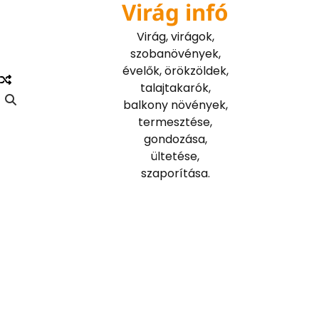
Virág infó
Skip
to
Virág, virágok,
content
szobanövények,
évelők, örökzöldek,
talajtakarók,
balkony növények,
termesztése,
gondozása,
ültetése,
szaporítása.