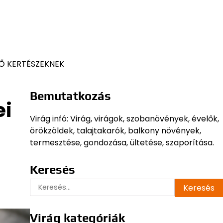
Ő KERTÉSZEKNEK
Bemutatkozás
ei
Virág infó: Virág, virágok, szobanövények, évelők,
örökzöldek, talajtakarók, balkony növények,
termesztése, gondozása, ültetése, szaporítása.
Keresés
Keresés:
Virág kategóriák