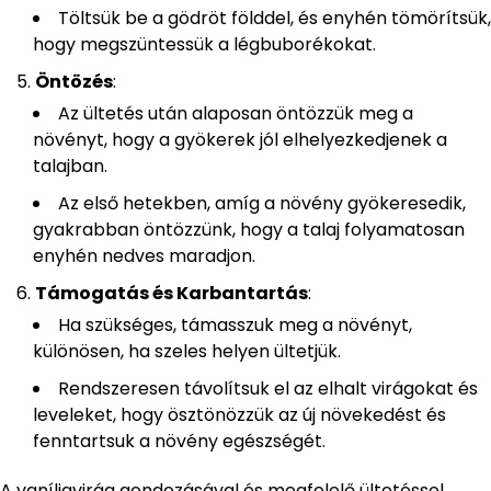
Töltsük be a gödröt földdel, és enyhén tömörítsük,
hogy megszüntessük a légbuborékokat.
Öntözés
:
Az ültetés után alaposan öntözzük meg a
növényt, hogy a gyökerek jól elhelyezkedjenek a
talajban.
Az első hetekben, amíg a növény gyökeresedik,
gyakrabban öntözzünk, hogy a talaj folyamatosan
enyhén nedves maradjon.
Támogatás és Karbantartás
:
Ha szükséges, támasszuk meg a növényt,
különösen, ha szeles helyen ültetjük.
Rendszeresen távolítsuk el az elhalt virágokat és
leveleket, hogy ösztönözzük az új növekedést és
fenntartsuk a növény egészségét.
A vaníliavirág gondozásával és megfelelő ültetéssel