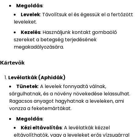
Megoldás
:
Levelek
: Távolítsuk el és égessük el a fertőzött
leveleket.
Kezelés
: Használjunk kontakt gombaölő
szereket a betegség terjedésének
megakadályozására.
Kártevők
Levélatkák (Aphidák)
Tünetek
: A levelek fonnyadtá válnak,
sárgulhatnak, és a növény növekedése lelassulhat.
Ragacsos anyagot hagyhatnak a leveleken, ami
vonzza a feketemártákat.
Megoldás
:
Kézi eltávolítás
: A levélatkák kézzel
eltávolíthatók, vagy a leveleket erős vízsugárral