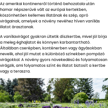
Az amerikai kontinensről történő behozatala után
hamar népszerűvé vált az európai kertekben,
köszönhetően kellemes illatának és szép, apró
virágainak, amelyek a növény nevéhez híven vaníliás
illatot árasztanak.
A vaníliavirágot gyakran ültetik díszkertbe, mivel jól bírja
a meleg éghajlatot és könnyen karbantartható.
Általában cserépben, konténerben vagy ágyásokban
nevelik, ahol jól mutat a különböző színekben pompázó
virágokkal. A növény gyors növekedésű és folyamatosan
virágzik, ami folyamatos színt és illatot biztosít a kertbe
vagy a teraszra.