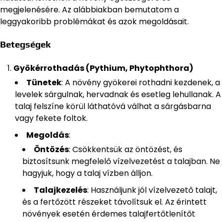
megjelenésére. Az alábbiakban bemutatom a
leggyakoribb problémákat és azok megoldásait.
Betegségek
Gyökérrothadás (Pythium, Phytophthora)
Tünetek
: A növény gyökerei rothadni kezdenek, a
levelek sárgulnak, hervadnak és esetleg lehullanak. A
talaj felszíne körül láthatóvá válhat a sárgásbarna
vagy fekete foltok.
Megoldás
:
Öntözés
: Csökkentsük az öntözést, és
biztosítsunk megfelelő vízelvezetést a talajban. Ne
hagyjuk, hogy a talaj vízben álljon.
Talajkezelés
: Használjunk jól vízelvezető talajt,
és a fertőzött részeket távolítsuk el. Az érintett
növények esetén érdemes talajfertőtlenítőt