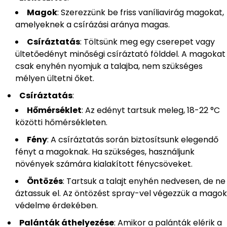
Magok
: Szerezzünk be friss vaníliavirág magokat,
amelyeknek a csírázási aránya magas.
Csíráztatás
: Töltsünk meg egy cserepet vagy
ültetőedényt minőségi csíráztató földdel. A magokat
csak enyhén nyomjuk a talajba, nem szükséges
mélyen ültetni őket.
Csíráztatás
:
Hőmérséklet
: Az edényt tartsuk meleg, 18-22 °C
közötti hőmérsékleten.
Fény
: A csíráztatás során biztosítsunk elegendő
fényt a magoknak. Ha szükséges, használjunk
növények számára kialakított fénycsöveket.
Öntözés
: Tartsuk a talajt enyhén nedvesen, de ne
áztassuk el. Az öntözést spray-vel végezzük a magok
védelme érdekében.
Palánták áthelyezése
: Amikor a palánták elérik a