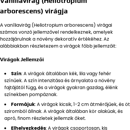
Vaníliavirág (Heliotropium
arborescens) virágja
A vaníliavirág (Heliotropium arborescens) virágai
számos vonzó jellemzővel rendelkeznek, amelyek
hozzájárulnak a növény dekoratív értékéhez. Az
alábbiakban részletezem a virágok főbb jellemzőit:
Virágok Jellemzői
Szín
: A virágok általában kék, lila vagy fehér
színűek. A szín intenzitása és árnyalata a növény
fajtájától függ, és a virágok gyakran gazdag, élénk
színekben pompáznak.
Formájuk
: A virágok kicsik, 1-2 cm átmérőjűek, és öt
sziromból állnak. A virágok általában kör alakúak, és
apró, finom részletek jellemzik őket.
Elhelyezkedés
: A virágok csoportosan, kis