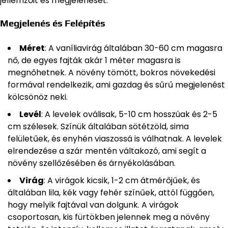
jellemzőit és megjelenését:
Megjelenés és Felépítés
Méret
: A vaníliavirág általában 30-60 cm magasra
nő, de egyes fajták akár 1 méter magasra is
megnőhetnek. A növény tömött, bokros növekedési
formával rendelkezik, ami gazdag és sűrű megjelenést
kölcsönöz neki.
Levél
: A levelek oválisak, 5-10 cm hosszúak és 2-5
cm szélesek. Színük általában sötétzöld, sima
felületűek, és enyhén viaszossá is válhatnak. A levelek
elrendezése a szár mentén váltakozó, ami segít a
növény szellőzésében és árnyékolásában.
Virág
: A virágok kicsik, 1-2 cm átmérőjűek, és
általában lila, kék vagy fehér színűek, attól függően,
hogy melyik fajtával van dolgunk. A virágok
csoportosan, kis fürtökben jelennek meg a növény