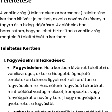
Teleltetése
A vaníliavirág (Heliotropium arborescens) teleltetése
kertben kihívást jelenthet, mivel a növény érzékeny a
fagyra és a hideg időjárásra. Az alábbiakban
bemutatom, hogyan lehet biztosítani a vaníliavirág
megfelelő teleltetését a kertben:
Teleltetés Kertben
Fagyvédelmi Intézkedések
:
Fagyvédelem
: Ha a kertben kívánjuk teleltetni a
vaníliavirágot, akkor a hidegebb éghajlatú
területeken különös figyelmet kell fordítani a
fagyvédelemre. Használjunk fagyvédő takarókat,
mint például vastag mulcsot, komposztot vagy
fenyőágakat a növény körül, hogy megvédjük a
gyökereket a fagyástól.