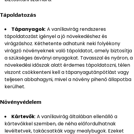
Tápoldatozás
Tápanyagok
: A vaníliavirág rendszeres
tápoldatozást igényel a jó növekedéshez és
virágzáshoz. Kéthetente adhatunk neki folyékony
virágzó növényeknek való tápoldatot, amely biztosítja
a szükséges ásványi anyagokat. Tavasszal és nyáron, a
növekedési időszak alatt érdemes tápoldatozni, télen
viszont csökkenteni kell a tápanyagutánpótlást vagy
teljesen abbahagyni, mivel a növény pihenő állapotba
kerülhet.
Növényvédelem
Kártevők
: A vaníliavirág általában ellenálló a
kártevőkkel szemben, de néha előfordulhatnak
levéltetvek, takácsatkák vagy mealybugok. Ezeket