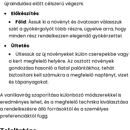
újraindulása előtt célszerű végezni.
Előkészítés
:
Föld
: Ássuk ki a növényt és óvatosan válasszuk
szét a gyökérgolyót több részre, ügyelve arra, hogy
minden rész rendelkezzen elegendő gyökérzettel.
Ültetés
:
Ültessük az új növényeket külön cserepekbe vagy
a kert megfelelő helyére. Az osztott növények
gondozása hasonló a fiatal palántákhoz, tehát
biztosítani kell számukra a megfelelő napfényt, vizet
és tápanyagokat.
A vaníliavirág szaporítása különböző módszerekkel is
eredményes lehet, és a megfelelő technika kiválasztása
a rendelkezésre álló forrásoktól és a személyes
preferenciáktól függ.