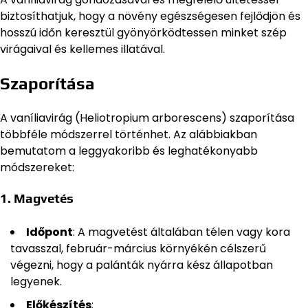
biztosíthatjuk, hogy a növény egészségesen fejlődjön és
hosszú időn keresztül gyönyörködtessen minket szép
virágaival és kellemes illatával.
Szaporítása
A vaníliavirág (Heliotropium arborescens) szaporítása
többféle módszerrel történhet. Az alábbiakban
bemutatom a leggyakoribb és leghatékonyabb
módszereket:
1.
Magvetés
Időpont
: A magvetést általában télen vagy kora
tavasszal, február-március környékén célszerű
végezni, hogy a palánták nyárra kész állapotban
legyenek.
Előkészítés
: