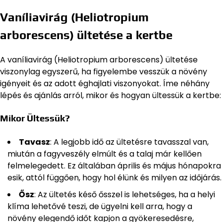
Vaníliavirág (Heliotropium
arborescens) ültetése a kertbe
A vaníliavirág (Heliotropium arborescens) ültetése
viszonylag egyszerű, ha figyelembe vesszük a növény
igényeit és az adott éghajlati viszonyokat. Íme néhány
lépés és ajánlás arról, mikor és hogyan ültessük a kertbe:
Mikor Ültessük?
Tavasz
: A legjobb idő az ültetésre tavasszal van,
miután a fagyveszély elmúlt és a talaj már kellően
felmelegedett. Ez általában április és május hónapokra
esik, attól függően, hogy hol élünk és milyen az időjárás.
Ősz
: Az ültetés késő ősszel is lehetséges, ha a helyi
klíma lehetővé teszi, de ügyelni kell arra, hogy a
növény elegendő időt kapjon a gyökeresedésre,