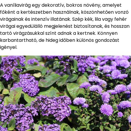
A vaníliavirág egy dekoratív, bokros növény, amelyet
főként a kertészetben használnak, köszönhetően vonzó
virágainak és intenzív illatának. Szép kék, lila vagy fehér
virágai egyedülálló megjelenést biztosítanak, és hosszan
tartó virágzásukkal színt adnak a kertnek. Könnyen
karbantartható, de hideg időben különös gondozást
igényel.