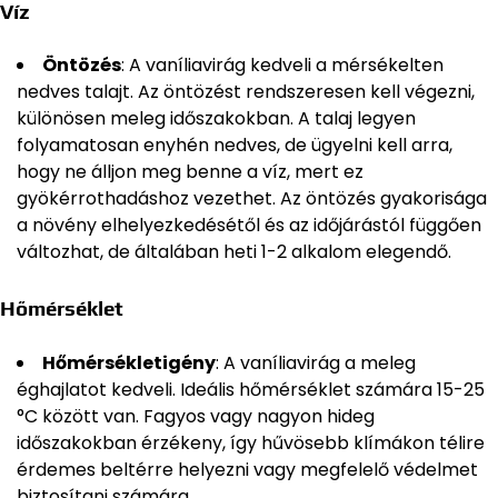
Víz
Öntözés
: A vaníliavirág kedveli a mérsékelten
nedves talajt. Az öntözést rendszeresen kell végezni,
különösen meleg időszakokban. A talaj legyen
folyamatosan enyhén nedves, de ügyelni kell arra,
hogy ne álljon meg benne a víz, mert ez
gyökérrothadáshoz vezethet. Az öntözés gyakorisága
a növény elhelyezkedésétől és az időjárástól függően
változhat, de általában heti 1-2 alkalom elegendő.
Hőmérséklet
Hőmérsékletigény
: A vaníliavirág a meleg
éghajlatot kedveli. Ideális hőmérséklet számára 15-25
°C között van. Fagyos vagy nagyon hideg
időszakokban érzékeny, így hűvösebb klímákon télire
érdemes beltérre helyezni vagy megfelelő védelmet
biztosítani számára.