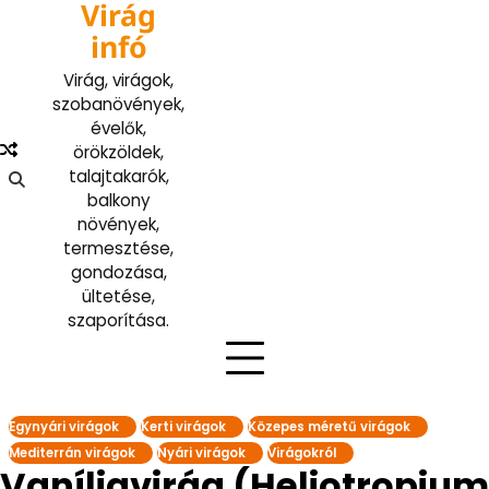
Virág
Skip
to
infó
content
Virág, virágok,
szobanövények,
évelők,
örökzöldek,
talajtakarók,
balkony
növények,
termesztése,
gondozása,
ültetése,
szaporítása.
Egynyári virágok
Kerti virágok
Közepes méretű virágok
Mediterrán virágok
Nyári virágok
Virágokról
Vaníliavirág (Heliotropium