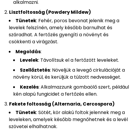
alkalmazni.
Lisztfoltosság (Powdery Mildew)
Tünetek
: Fehér, poros bevonat jelenik meg a
levelek felszínén, amely később barnulhat és
száradhat. A fertőzés gyengíti a növényt és
csökkenti a virágzást.
Megoldás
:
Levelek
: Távolítsuk el a fertőzött leveleket.
Szellőztetés
: Növeljük a levegő cirkulációját a
növény körül, és kerüljük a túlzott nedvességet.
Kezelés
: Alkalmazzunk gombaölő szert, például
kén alapú fungicidet a fertőzés ellen.
Fekete foltosság (Alternaria, Cercospora)
Tünetek
: Sötét, kör alakú foltok jelennek meg a
leveleken, amelyek később megnőhetnek és a levél
szövetei elhalhatnak.