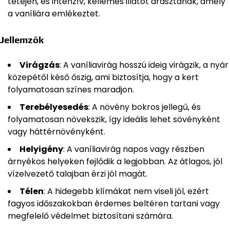
tetején, és intenzív, kellemes illatot árasztanak, amely
a vaníliára emlékeztet.
Jellemzők
Virágzás
: A vaníliavirág hosszú ideig virágzik, a nyár
közepétől késő őszig, ami biztosítja, hogy a kert
folyamatosan színes maradjon.
Terebélyesedés
: A növény bokros jellegű, és
folyamatosan növekszik, így ideális lehet sövényként
vagy háttérnövényként.
Helyigény
: A vaníliavirág napos vagy részben
árnyékos helyeken fejlődik a legjobban. Az átlagos, jól
vízelvezető talajban érzi jól magát.
Télen
: A hidegebb klímákat nem viseli jól, ezért
fagyos időszakokban érdemes beltéren tartani vagy
megfelelő védelmet biztosítani számára.