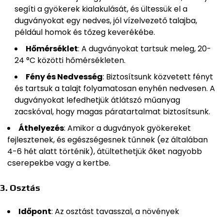
segíti a gyökerek kialakulását, és ültessük el a
dugványokat egy nedves, jól vízelvezető talajba,
például homok és tőzeg keverékébe.
Hőmérséklet
: A dugványokat tartsuk meleg, 20-
24 °C közötti hőmérsékleten.
Fény és Nedvesség
: Biztosítsunk közvetett fényt
és tartsuk a talajt folyamatosan enyhén nedvesen. A
dugványokat lefedhetjük átlátszó műanyag
zacskóval, hogy magas páratartalmat biztosítsunk.
Áthelyezés
: Amikor a dugványok gyökereket
fejlesztenek, és egészségesnek tűnnek (ez általában
4-6 hét alatt történik), átültethetjük őket nagyobb
cserepekbe vagy a kertbe.
3.
Osztás
Időpont
: Az osztást tavasszal, a növények