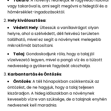
Takaró
: A növényt fedhetjük le fagyvédő hálóval
vagy takaróval is, ami segít megóvni a hidegtől és a
hőmérséklet-ingadozásoktól.
Hely kiválasztása
:
Védett Hely
: Ültessük a vaníliavirágot olyan
helyre, ahol a szélvédett, déli fekvésű területen
található, mivel ez segít a növénynek melegebb
mikroklímát biztosítani.
Talaj
: Gondoskodjunk róla, hogy a talaj jól
vízelvezető legyen, mivel a pangó víz és a túlzott
nedvesség a gyökerek fagyását okozhatja.
Karbantartás és Öntözés
:
Öntözés
: A téli hónapokban csökkentsük az
öntözést, de ne hagyjuk, hogy a talaj teljesen
kiszáradjon. A hideg időszakban a növénynek
kevesebb vízre van szüksége, de a talajnak enyhén
nedvesnek kell maradnia.