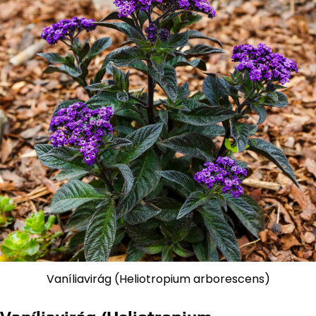
Vaníliavirág (Heliotropium arborescens)