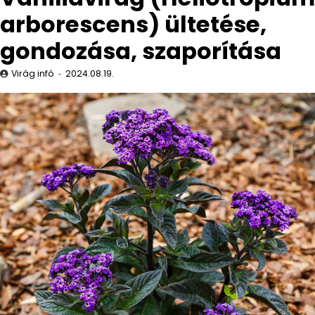
arborescens) ültetése,
gondozása, szaporítása
Virág infó
2024.08.19.