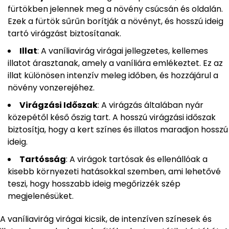
fürtökben jelennek meg a növény csúcsán és oldalán.
Ezek a fürtök sűrűn borítják a növényt, és hosszú ideig
tartó virágzást biztosítanak.
Illat
: A vaníliavirág virágai jellegzetes, kellemes
illatot árasztanak, amely a vaníliára emlékeztet. Ez az
illat különösen intenzív meleg időben, és hozzájárul a
növény vonzerejéhez.
Virágzási Időszak
: A virágzás általában nyár
közepétől késő őszig tart. A hosszú virágzási időszak
biztosítja, hogy a kert színes és illatos maradjon hosszú
ideig.
Tartósság
: A virágok tartósak és ellenállóak a
kisebb környezeti hatásokkal szemben, ami lehetővé
teszi, hogy hosszabb ideig megőrizzék szép
megjelenésüket.
A vaníliavirág virágai kicsik, de intenzíven színesek és