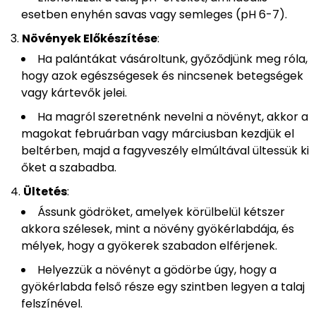
esetben enyhén savas vagy semleges (pH 6-7).
Növények Előkészítése
:
Ha palántákat vásároltunk, győződjünk meg róla,
hogy azok egészségesek és nincsenek betegségek
vagy kártevők jelei.
Ha magról szeretnénk nevelni a növényt, akkor a
magokat februárban vagy márciusban kezdjük el
beltérben, majd a fagyveszély elmúltával ültessük ki
őket a szabadba.
Ültetés
:
Ássunk gödröket, amelyek körülbelül kétszer
akkora szélesek, mint a növény gyökérlabdája, és
mélyek, hogy a gyökerek szabadon elférjenek.
Helyezzük a növényt a gödörbe úgy, hogy a
gyökérlabda felső része egy szintben legyen a talaj
felszínével.