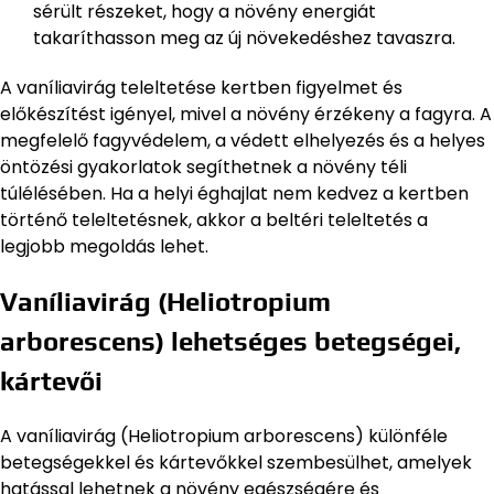
sérült részeket, hogy a növény energiát
takaríthasson meg az új növekedéshez tavaszra.
A vaníliavirág teleltetése kertben figyelmet és
előkészítést igényel, mivel a növény érzékeny a fagyra. A
megfelelő fagyvédelem, a védett elhelyezés és a helyes
öntözési gyakorlatok segíthetnek a növény téli
túlélésében. Ha a helyi éghajlat nem kedvez a kertben
történő teleltetésnek, akkor a beltéri teleltetés a
legjobb megoldás lehet.
Vaníliavirág (Heliotropium
arborescens) lehetséges betegségei,
kártevői
A vaníliavirág (Heliotropium arborescens) különféle
betegségekkel és kártevőkkel szembesülhet, amelyek
hatással lehetnek a növény egészségére és