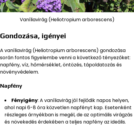
Vaníliavirág (Heliotropium arborescens)
Gondozása, igényei
A vaníliavirág (Heliotropium arborescens) gondozása
során fontos figyelembe venni a következő tényezőket:
napfény, víz, hőmérséklet, öntözés, tápoldatozás és
növényvédelem.
Napfény
Fényigény
: A vaníliavirág jól fejlődik napos helyen,
ahol napi 6-8 óra közvetlen napfényt kap. Esetenként
részleges árnyékban is megél, de az optimális virágzás
és növekedés érdekében a teljes napfény az ideális.