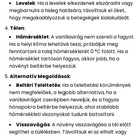
Levelek
: Ha a levelek elkezdenek elszáradni vagy
megbarnulni a hideg hatására, távolítsuk el őket,
hogy megakadályozzuk a betegségek kialakulását.
Télen
:
Hőmérséklet
: A vaníliavirág nem szereti a fagyot.
Ha a helyi klíma lehetővé teszi, próbáljuk meg
fenntartani a talaj hőmérsékletét 0 °C fölött. Ha a
hőmérséklet tartósan fagyos, akkor jobb, ha a
növényt beltérbe helyezzük.
Alternatív Megoldások
:
Beltéri Teleltetés
: Ha a teleltetési körülmények
nem megfelelőek, a legjobb alternatíva, ha a
vaníliavirágot cserépben neveljük, és a fagyos
hónapokra beltérbe helyezzük, ahol stabilabb
hőmérsékleti viszonyokat tudunk biztosítani.
Visszavágás
: A növény visszavágása a tél előtt
segíthet a túlélésben. Távolítsuk el az elhalt vagy