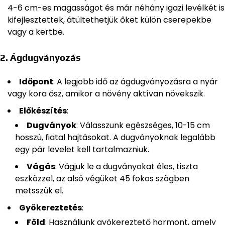
4-6 cm-es magasságot és már néhány igazi levélkét is
kifejlesztettek, átültethetjük őket külön cserepekbe
vagy a kertbe.
2.
Ágdugványozás
Időpont
: A legjobb idő az ágdugványozásra a nyár
vagy kora ősz, amikor a növény aktívan növekszik.
Előkészítés
:
Dugványok
: Válasszunk egészséges, 10-15 cm
hosszú, fiatal hajtásokat. A dugványoknak legalább
egy pár levelet kell tartalmazniuk.
Vágás
: Vágjuk le a dugványokat éles, tiszta
eszközzel, az alsó végüket 45 fokos szögben
metsszük el.
Gyökereztetés
:
Föld
: Használjunk gyökereztető hormont, amely