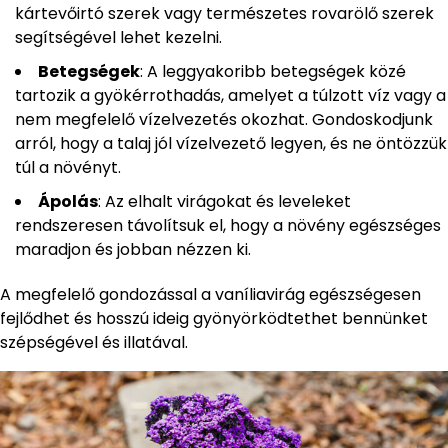
kártevőirtó szerek vagy természetes rovarölő szerek
segítségével lehet kezelni.
Betegségek
: A leggyakoribb betegségek közé
tartozik a gyökérrothadás, amelyet a túlzott víz vagy a
nem megfelelő vízelvezetés okozhat. Gondoskodjunk
arról, hogy a talaj jól vízelvezető legyen, és ne öntözzük
túl a növényt.
Ápolás
: Az elhalt virágokat és leveleket
rendszeresen távolítsuk el, hogy a növény egészséges
maradjon és jobban nézzen ki.
A megfelelő gondozással a vaníliavirág egészségesen
fejlődhet és hosszú ideig gyönyörködtethet bennünket
szépségével és illatával.