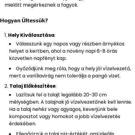
mielőtt megérkeznek a fagyok.
Hogyan Ültessük?
Hely Kiválasztása
:
Válasszunk egy napos vagy részben árnyékos
helyet a kertben, ahol a növény napi 6-8 órás
közvetlen napfényt kap.
Győződjünk meg róla, hogy a hely jól vízelvezető,
mert a vaníliavirág nem tolerálja a pangó vizet.
Talaj Előkészítése
:
Lazítsuk fel a talajt legalább 20-30 cm
mélységben. A talajnak jó vízelvezetőnek kell lennie.
Ha a talaj nehéz vagy agyagos, keverjünk bele
komposztot vagy homokot a jobb vízelvezetés
érdekében.
Ellenőrizzük a talaj pH-értékét, ami ideális