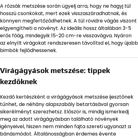
A rózsák metszése során ügyelj arra, hogy ne hagyj túl
hosszú csonkokat, mert ezek visszaszáradhatnak, és
könnyen megfertőződhetnek. A túl rövidre vágás viszont
elgyengítheti a növényt. Az ideális hossz általában 3-5
erős főág, mindegyik 15-20 cm-re visszavágva. Nyáron
az elnyílt virágokat rendszeresen távolítsd el, hogy újabb
bimbók fejlődhessenek.
Virágágyások metszése: tippek
kezdőknek
Kezdő kertészként a virágágyások metszése ijesztőnek
tűnhet, de néhány alapszabály betartásával gyorsan
sikerélményt szerezhetsz. Először is, mindig ismerkedj
meg az adott virágágyásban található növények
igényeivel, hiszen nem minden fajta szereti ugyanazt a
bánásmódot. Általánosságban érdemes évente