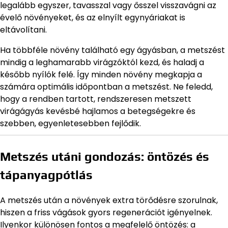
legalább egyszer, tavasszal vagy ősszel visszavágni az
évelő növényeket, és az elnyílt egynyáriakat is
eltávolítani.
Ha többféle növény található egy ágyásban, a metszést
mindig a leghamarabb virágzóktól kezd, és haladj a
később nyílók felé. Így minden növény megkapja a
számára optimális időpontban a metszést. Ne feledd,
hogy a rendben tartott, rendszeresen metszett
virágágyás kevésbé hajlamos a betegségekre és
szebben, egyenletesebben fejlődik.
Metszés utáni gondozás: öntözés és
tápanyagpótlás
A metszés után a növények extra törődésre szorulnak,
hiszen a friss vágások gyors regenerációt igényelnek.
Ilyenkor különösen fontos a megfelelő öntözés: a