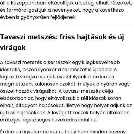
áll a középpontban: eltávolítjuk a beteg, elhalt részeket,
és formára igazítjuk a növényeket, hogy a következő
évben is gyönyörűen fejlődjenek.
Tavaszi metszés: friss hajtások és új
virágok
A tavaszi metszés a kertészek egyik legkedveltebb
időszaka, hiszen ilyenkor a természet is újraéled. A
legtöbb virágzó cserjét, évelőt ilyenkor érdemes
megmetszeni, különösen azokat, melyek a nyáron vagy
ősszel hozzák virágaikat. A tavaszi metszés célja
elsősorban az, hogy eltávolítsuk a téli időszak során
elhalt, elfagyott hajtásokat, illetve hogy helyet adjunk az
új, friss hajtásoknak. A levágott részek helyén általában
erőteljes, egészséges növekedés indul be.
Érdemes figyelembe venni, hogy nem minden növény