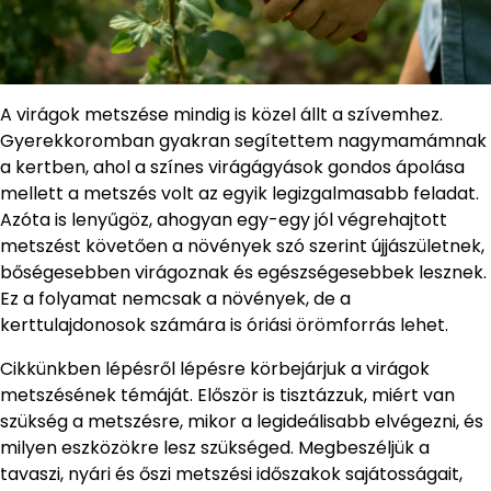
A virágok metszése mindig is közel állt a szívemhez.
Gyerekkoromban gyakran segítettem nagymamámnak
a kertben, ahol a színes virágágyások gondos ápolása
mellett a metszés volt az egyik legizgalmasabb feladat.
Azóta is lenyűgöz, ahogyan egy-egy jól végrehajtott
metszést követően a növények szó szerint újjászületnek,
bőségesebben virágoznak és egészségesebbek lesznek.
Ez a folyamat nemcsak a növények, de a
kerttulajdonosok számára is óriási örömforrás lehet.
Cikkünkben lépésről lépésre körbejárjuk a virágok
metszésének témáját. Először is tisztázzuk, miért van
szükség a metszésre, mikor a legideálisabb elvégezni, és
milyen eszközökre lesz szükséged. Megbeszéljük a
tavaszi, nyári és őszi metszési időszakok sajátosságait,