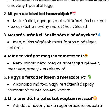
a növény típusától függ.
Milyen eszközöket használjak?
Metszőollót, ágvágót, metszőfűrészt, és kesztyűt
– az eszközt a növény méretéhez válaszd.
Metszés után kell öntöznöm a növényeket?
Igen, a friss vágások miatt fontos a bőséges
öntözés.
Minden virágot meg lehet metszeni?
Nem, mindig nézd meg az adott fajta igényeit,
mert van, amelyik érzékeny rá.
Hogyan fertőtlenítsem a metszőollót?
Alkoholba mártva, vagy fertőtlenítő spray
használatával két növény között.
Mi a teendő, ha túl sokat vágtam vissza?
Adj időt a növénynek a regenerációra, és extra