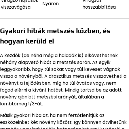
Virágzó hajtások
Virágzás
Nyáron
visszavágása
hosszabbítása
Gyakori hibák metszés közben, és
hogyan kerüld el
A kezdők (de néha még a haladók is) elkövethetnek
néhány alapvető hibát a metszés során. Az egyik
leggyakoribb, hogy túl sokat vagy túl keveset vágnak
vissza a növényből. A drasztikus metszés visszavetheti a
növényt a fejlődésben, míg ha túl óvatos vagy, nem
fogod elérni a kívánt hatást. Mindig tartsd be az adott
növény ajánlott metszési arányát, általában a
lombtömeg 1/3-át.
Másik gyakori hiba az, ha nem fertőtlenítjük az
eszközeinket két növény között. Így könnyen átvihetünk