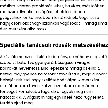
gombás vagy bakteriális betegségeket egyik virágról a
másikra. Szintén problémás lehet, ha vizes, esős időben
metszünk, ilyenkor a vágási sebek lassabban
gyógyulnak, és könnyebben fertőződnek. Végül sose
hagyj csonkokat vagy szilánkos vágásokat – mindig sima,
éles metszést alkalmazz!
Speciális tanácsok rózsák metszéséhez
A rózsák metszése külön tudomány, de néhány alapvető
szabályt betartva gyönyörű, bőségesen virágzó
bokrokat nevelhetsz. Első lépésként mindig az elhalt,
beteg vagy gyenge hajtásokat távolítsd el, majd a bokor
belsejét ritkítsd, hogy szellősebbé váljon. A metszést
általában kora tavasszal végezd el, amikor már nem
fenyeget komolyabb fagy, de a rügyek még nem
hajtottak ki. A vágást mindig egy kifelé néző rügy felett,
ferdén ejtsd meg.