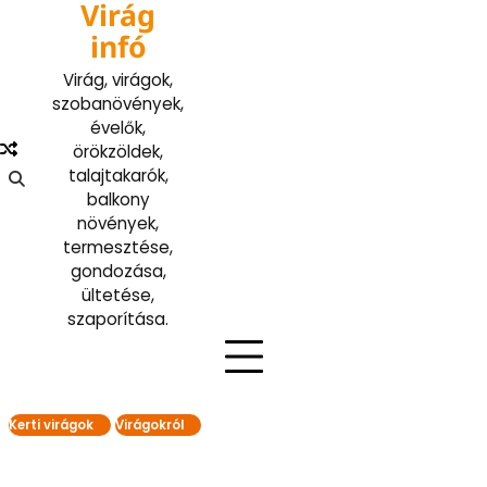
Virág
Skip
to
infó
content
Virág, virágok,
szobanövények,
évelők,
örökzöldek,
talajtakarók,
balkony
növények,
termesztése,
gondozása,
ültetése,
szaporítása.
Kerti virágok
Virágokról