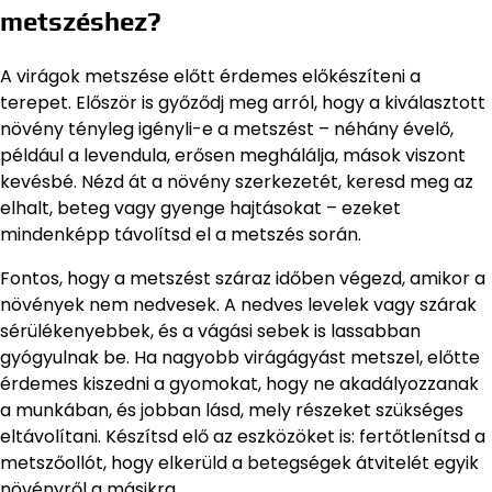
metszéshez?
A virágok metszése előtt érdemes előkészíteni a
terepet. Először is győződj meg arról, hogy a kiválasztott
növény tényleg igényli-e a metszést – néhány évelő,
például a levendula, erősen meghálálja, mások viszont
kevésbé. Nézd át a növény szerkezetét, keresd meg az
elhalt, beteg vagy gyenge hajtásokat – ezeket
mindenképp távolítsd el a metszés során.
Fontos, hogy a metszést száraz időben végezd, amikor a
növények nem nedvesek. A nedves levelek vagy szárak
sérülékenyebbek, és a vágási sebek is lassabban
gyógyulnak be. Ha nagyobb virágágyást metszel, előtte
érdemes kiszedni a gyomokat, hogy ne akadályozzanak
a munkában, és jobban lásd, mely részeket szükséges
eltávolítani. Készítsd elő az eszközöket is: fertőtlenítsd a
metszőollót, hogy elkerüld a betegségek átvitelét egyik
növényről a másikra.