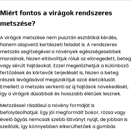
Miért fontos a virágok rendszeres
metszése?
A virágok metszése nem pusztán esztétikai kérdés,
hanem alapvető kertészeti feladat is. A rendszeres
metszés segítségével a növények egészségesebbek
maradnak, hiszen eltávolítjuk róluk az elöregedett, beteg
vagy sérült hajtásokat. Ezzel megelőzhetjük a különböző
fertőzések és kártevők terjedését is, hiszen a beteg
részek levágásával megszakítjuk azok életciklusát.
Emellett a metszés serkenti az új hajtások növekedését,
így a virágok dúsabbak és hosszabb életűek lesznek.
Metszéssel ráadásul a növény formáját is
befolyásolhatjuk. Egy jól megformált bokor, rózsa vagy
évelő ágyás nemcsak szebb látványt nyújt, de jobban is
szellőzik, így könnyebben elkerülhetőek a gombás