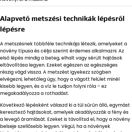
Alapvető metszési technikák lépésről
lépésre
A metszésnek többféle technikája létezik, amelyeket a
növény típusa és célja szerint érdemes alkalmazni. Az
első lépés mindig a beteg, elhalt vagy sérült hajtások
eltávolítása legyen. Ezeket egészen az egészséges
részig vágd vissza. A metszést igyekezz szögben
elvégezni, lehetőleg úgy, hogy a vágott felület minél
kisebb legyen, és a víz le tudjon folyni róla – ez
megakadályozza a rothadást.
Következő lépésként válaszd ki a túl sűrűn álló, egymást
keresztező hajtásokat, amelyek akadályozzák a fény és
a levegő áramlását. Ezeket is távolítsd el, hogy a növény
belseje szellősebb legyen. Végül, ha a növények