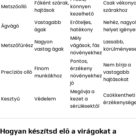
Főként szárak,
Csak vékony
Metszőolló
könnyen
hajtások
szárakhoz
kezelhető
Vastagabb
Erőteljes,
Nehéz, nagy
Ágvágó
ágak
hatékony
helyet igénye
Mély
Nagyon
Lassabb,
Metszőfűrész
vágások, fás
vastag ágak
körülményes
növényekhez
Pontos,
Nem bírja a
Finom
érzékeny
Precíziós olló
vastagabb
munkákhoz
növényekhez
hajtásokat
jó
Megóvja a
Csökkentheti
Kesztyű
Védelem
kezet a
érzékenység
sérülésektől
Hogyan készítsd elő a virágokat a