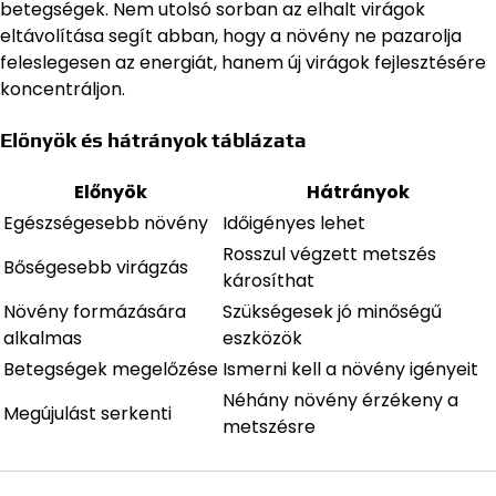
betegségek. Nem utolsó sorban az elhalt virágok
eltávolítása segít abban, hogy a növény ne pazarolja
feleslegesen az energiát, hanem új virágok fejlesztésére
koncentráljon.
Előnyök és hátrányok táblázata
Előnyök
Hátrányok
Egészségesebb növény
Időigényes lehet
Rosszul végzett metszés
Bőségesebb virágzás
károsíthat
Növény formázására
Szükségesek jó minőségű
alkalmas
eszközök
Betegségek megelőzése
Ismerni kell a növény igényeit
Néhány növény érzékeny a
Megújulást serkenti
metszésre