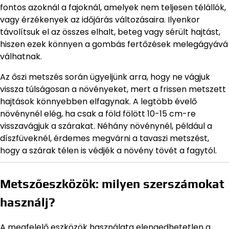
fontos azoknál a fajoknál, amelyek nem teljesen télállók,
vagy érzékenyek az időjárás változásaira. Ilyenkor
távolítsuk el az összes elhalt, beteg vagy sérült hajtást,
hiszen ezek könnyen a gombás fertőzések melegágyává
válhatnak.
Az őszi metszés során ügyeljünk arra, hogy ne vágjuk
vissza túlságosan a növényeket, mert a frissen metszett
hajtások könnyebben elfagynak. A legtöbb évelő
növénynél elég, ha csak a föld fölött 10-15 cm-re
visszavágjuk a szárakat. Néhány növénynél, például a
díszfüveknél, érdemes megvárni a tavaszi metszést,
hogy a szárak télen is védjék a növény tövét a fagytól.
Metszőeszközök: milyen szerszámokat
használj?
A megfelelő eszközök használata elengedhetetlen a