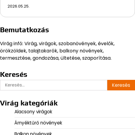
2026.05.25.
Bemutatkozás
Virág infó: Virág, virágok, szobanövények, évelők,
örökzöldek, talajtakarók, balkony növények,
termesztése, gondozása, ültetése, szaporítása.
Keresés
Keresés:
Virág kategóriák
Alacsony virágok
Árnyéktűrő növények
Balkon növények