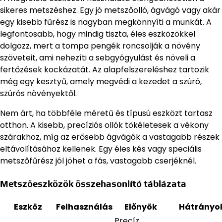
sikeres metszéshez. Egy jó metszőolló, ágvágó vagy akár
egy kisebb fűrész is nagyban megkönnyíti a munkát. A
legfontosabb, hogy mindig tiszta, éles eszközökkel
dolgozz, mert a tompa pengék roncsolják a növény
szöveteit, ami nehezíti a sebgyógyulást és növeli a
fertőzések kockázatát. Az alapfelszereléshez tartozik
még egy kesztyű, amely megvédi a kezedet a szúró,
szúrós növényektől.
Nem árt, ha többféle méretű és típusú eszközt tartasz
otthon. A kisebb, precíziós ollók tökéletesek a vékony
szárakhoz, míg az erősebb ágvágók a vastagabb részek
eltávolításához kellenek. Egy éles kés vagy speciális
metszőfűrész jól jöhet a fás, vastagabb cserjéknél.
Metszőeszközök összehasonlító táblázata
Eszköz
Felhasználás
Előnyök
Hátrányo
Precíz,