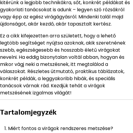
kitérünk a legjobb technikákra, sőt, konkrét példákat és
gyakorlati tanácsokat is adunk – legyen szó rózsákról
vagy épp az egész virágágyásról. Mindenki talál majd
újdonságot, akár kezdő, akár tapasztalt kertész.
Ez a cikk kifejezetten arra született, hogy a lehető
legtöbb segítséget nyújtsa azoknak, akik szeretnének
szebb, egészségesebb és hosszabb életű virágokat
nevelni. Ha eddig bizonytalan voltál abban, hogyan és
mikor vágj neki a metszésnek, itt megtalálod a
válaszokat. Részletes útmutató, praktikus táblázatok,
konkrét példák, a leggyakoribb hibák, és speciális
tanácsok várnak rád. Kezdjük tehát a virágok
metszésének izgalmas világát!
Tartalomjegyzék
Miért fontos a virágok rendszeres metszése?