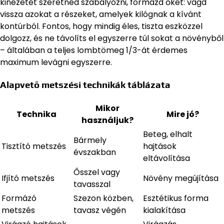
kinézetét szeretnéd szabályozni, formázd őket: vágd
vissza azokat a részeket, amelyek kilógnak a kívánt
kontúrból. Fontos, hogy mindig éles, tiszta eszközzel
dolgozz, és ne távolíts el egyszerre túl sokat a növényből
– általában a teljes lombtömeg 1/3-át érdemes
maximum levágni egyszerre.
Alapvető metszési technikák táblázata
Mikor
Technika
Mire jó?
használjuk?
Beteg, elhalt
Bármely
Tisztító metszés
hajtások
évszakban
eltávolítása
Ősszel vagy
Ifjító metszés
Növény megújítása
tavasszal
Formázó
Szezon közben,
Esztétikus forma
metszés
tavasz végén
kialakítása