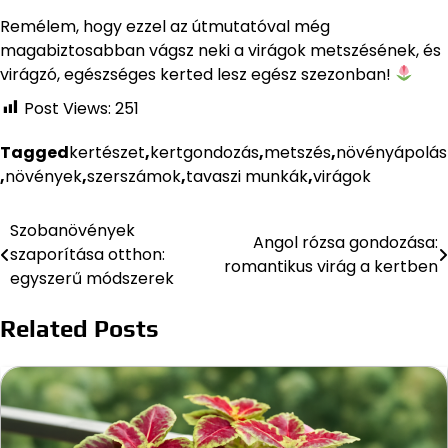
Remélem, hogy ezzel az útmutatóval még
magabiztosabban vágsz neki a virágok metszésének, és
virágzó, egészséges kerted lesz egész szezonban!
Post Views:
251
Tagged
kertészet
,
kertgondozás
,
metszés
,
növényápolás
,
növények
,
szerszámok
,
tavaszi munkák
,
virágok
Szobanövények
Bejegyzés
Angol rózsa gondozása:
szaporítása otthon:
romantikus virág a kertben
navigáció
egyszerű módszerek
Related Posts