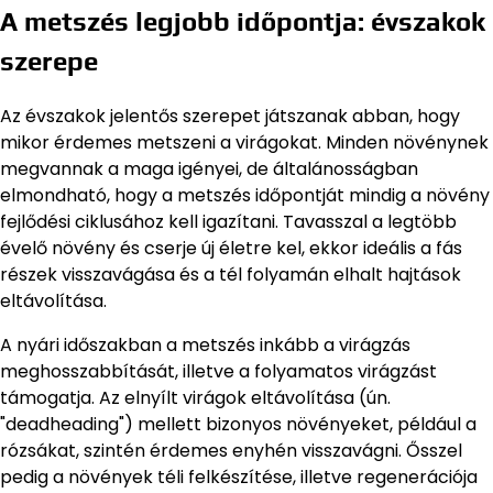
A metszés legjobb időpontja: évszakok
szerepe
Az évszakok jelentős szerepet játszanak abban, hogy
mikor érdemes metszeni a virágokat. Minden növénynek
megvannak a maga igényei, de általánosságban
elmondható, hogy a metszés időpontját mindig a növény
fejlődési ciklusához kell igazítani. Tavasszal a legtöbb
évelő növény és cserje új életre kel, ekkor ideális a fás
részek visszavágása és a tél folyamán elhalt hajtások
eltávolítása.
A nyári időszakban a metszés inkább a virágzás
meghosszabbítását, illetve a folyamatos virágzást
támogatja. Az elnyílt virágok eltávolítása (ún.
"deadheading") mellett bizonyos növényeket, például a
rózsákat, szintén érdemes enyhén visszavágni. Ősszel
pedig a növények téli felkészítése, illetve regenerációja