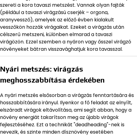
szereti a kora tavaszi metszést. Vannak olyan fajták
(például a tavaszi virágzású cserjék – orgona,
aranyvessző), amelyek az előző évben kialakult
vesszőkön hozzák virágaikat. Ezeket a virágzás után
célszerű metszeni, különben elmarad a tavaszi
virágözön. Ezzel szemben a nyáron vagy ősszel virágzó
növényeket bátran visszavághatjuk kora tavasszal.
Nyári metszés: virágzás
meghosszabbítása érdekében
A nyári metszés elsősorban a virágzás fenntartására és
hosszabbítására irányul. Ilyenkor a fő feladat az elnyílt,
elszáradt virágok eltávolítása, ami segít abban, hogy a
növény energiát takarítson meg az újabb virágok
fejlesztéséhez. Ezt a technikát "deadheading"-nek is
nevezik, és szinte minden dísznövény esetében