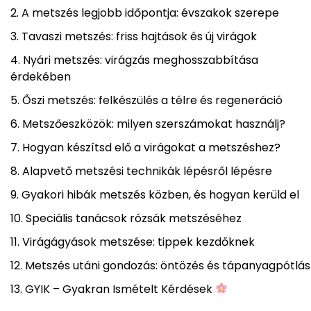
A metszés legjobb időpontja: évszakok szerepe
Tavaszi metszés: friss hajtások és új virágok
Nyári metszés: virágzás meghosszabbítása
érdekében
Őszi metszés: felkészülés a télre és regeneráció
Metszőeszközök: milyen szerszámokat használj?
Hogyan készítsd elő a virágokat a metszéshez?
Alapvető metszési technikák lépésről lépésre
Gyakori hibák metszés közben, és hogyan kerüld el
Speciális tanácsok rózsák metszéséhez
Virágágyások metszése: tippek kezdőknek
Metszés utáni gondozás: öntözés és tápanyagpótlás
GYIK – Gyakran Ismételt Kérdések