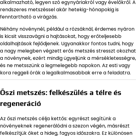
alkalmazható, legyen szó egynyáriakról vagy évelőkről. A
rendszeres metszéssel akár hetekig-hónapokig is
fenntartható a virágzás.
Néhány növénynél, például a rózsáknál, érdemes nyáron
is kicsit visszavágni a hajtásokat, hogy erőteljesebb
oldalhajtások fejlődjenek. Ugyanakkor fontos tudni, hogy
a nagy melegben végzett erős metszés stresszt okozhat
a növénynek, ezért mindig ügyeljünk a mérsékletességre,
és ne metsszünk a legmelegebb napokon. Az esti vagy
kora reggeli órák a legalkalmasabbak erre a feladatra.
Őszi metszés: felkészülés a télre és
regeneráció
Az őszi metszés célja kettős: egyrészt segítünk a
növényeknek regenerálódni a szezon végén, másrészt
felkészítjük őket a hideg, fagyos időszakra. Ez különösen