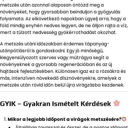
metszés után azonnal alaposan öntözd meg a
növényeket, hogy gyorsabban beinduljon a gyógyulás
folyamata. Az elkövetkező napokban ügyelj arra, hogy a
föld mindig enyhén nedves legyen, de ne álljon rajta a víz,
mert a túlzott nedvesség gyökérrothadást okozhat.
A metszés utáni időszakban érdemes tápanyag-
utánpótlásról is gondoskodni. Egy jó minőségű,
kiegyensúlyozott szerves vagy műtrágya segít a
növényeknek a gyorsabb regenerációban és az új
hajtások fejlesztésében. Különösen igaz ez a rózsákra és
más, intenzíven növekedő dísznövényekre, amelyek a
metszés után rövid időn belül újra virágzásba kezdenek.
GYIK – Gyakran Ismételt Kérdések
Mikor a legjobb időpont a virágok metszésére?
Általában tavasszal és ősszel, de a pontos időpont