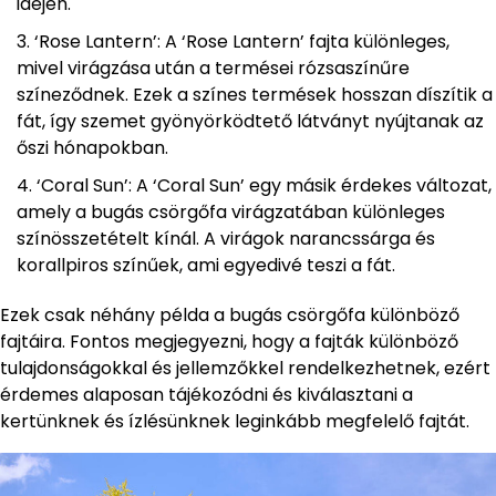
idején.
‘Rose Lantern’: A ‘Rose Lantern’ fajta különleges,
mivel virágzása után a termései rózsaszínűre
színeződnek. Ezek a színes termések hosszan díszítik a
fát, így szemet gyönyörködtető látványt nyújtanak az
őszi hónapokban.
‘Coral Sun’: A ‘Coral Sun’ egy másik érdekes változat,
amely a bugás csörgőfa virágzatában különleges
színösszetételt kínál. A virágok narancssárga és
korallpiros színűek, ami egyedivé teszi a fát.
Ezek csak néhány példa a bugás csörgőfa különböző
fajtáira. Fontos megjegyezni, hogy a fajták különböző
tulajdonságokkal és jellemzőkkel rendelkezhetnek, ezért
érdemes alaposan tájékozódni és kiválasztani a
kertünknek és ízlésünknek leginkább megfelelő fajtát.