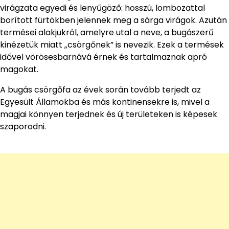
virágzata egyedi és lenyűgöző: hosszú, lombozattal
borított fürtökben jelennek meg a sárga virágok. Azután
termései alakjukról, amelyre utal a neve, a bugászerű
kinézetük miatt „csörgőnek” is nevezik. Ezek a termések
idővel vörösesbarnává érnek és tartalmaznak apró
magokat.
A bugás csörgőfa az évek során tovább terjedt az
Egyesült Államokba és más kontinensekre is, mivel a
magjai könnyen terjednek és új területeken is képesek
szaporodni.