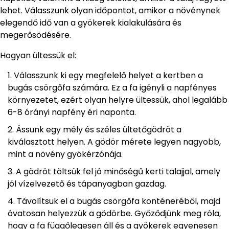
lehet. Válasszunk olyan időpontot, amikor a növénynek
elegendő idő van a gyökerek kialakulására és
megerősödésére.
Hogyan ültessük el:
Válasszunk ki egy megfelelő helyet a kertben a
bugás csörgőfa számára. Ez a fa igényli a napfényes
környezetet, ezért olyan helyre ültessük, ahol legalább
6-8 órányi napfény éri naponta.
Ássunk egy mély és széles ültetőgödröt a
kiválasztott helyen. A gödör mérete legyen nagyobb,
mint a növény gyökérzónája.
A gödröt töltsük fel jó minőségű kerti talajjal, amely
jól vízelvezető és tápanyagban gazdag.
Távolítsuk el a bugás csörgőfa konténeréből, majd
óvatosan helyezzük a gödörbe. Győződjünk meg róla,
hogy a fa függőlegesen áll és a gyökerek egyenesen