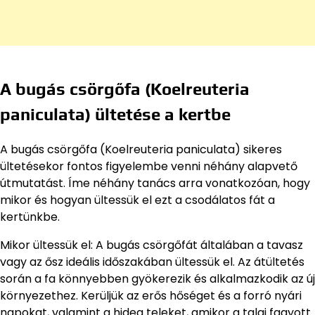
A bugás csörgőfa (Koelreuteria
paniculata) ültetése a kertbe
A bugás csörgőfa (Koelreuteria paniculata) sikeres
ültetésekor fontos figyelembe venni néhány alapvető
útmutatást. Íme néhány tanács arra vonatkozóan, hogy
mikor és hogyan ültessük el ezt a csodálatos fát a
kertünkbe.
Mikor ültessük el: A bugás csörgőfát általában a tavasz
vagy az ősz ideális időszakában ültessük el. Az átültetés
során a fa könnyebben gyökerezik és alkalmazkodik az új
környezethez. Kerüljük az erős hőséget és a forró nyári
napokat, valamint a hideg teleket, amikor a talaj fagyott