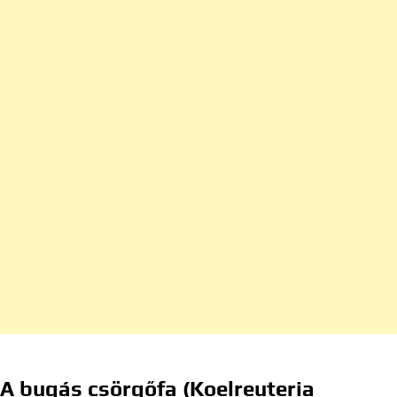
A bugás csörgőfa (Koelreuteria