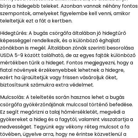
bírja a hidegebb teleket. Azonban vannak néhány fontos
szempontok, amelyeket figyelembe kell venni, amikor
teleltetjük ezt a fát a kertben.
Hidegtűrés: A bugás csörgőfa általában jó hidegtűrő
képességgel rendelkezik, és a különböző éghajlati
zónákban is megél. Általában zónák szerinti besorolása
USDA 5-9 között található, de az egyes fajták különböző
mértékben tűrik a hideget. Fontos megjegyezni, hogy a
fiatal növények érzékenyebbek lehetnek a hidegre,
ezért ha újraültetjük vagy frissen vásároljuk őket,
biztosítsunk számukra extra védelmet.
Mulcsolás: A teleltetés során hasznos lehet a bugás
csörgőfa gyökérzónájának mulccsal történő befedése.
Ez segít megőrizni a talaj hőmérsékletét, megvédi a
gyökereket a hideg és a fagytól, valamint visszatartja a
nedvességet. Tegyünk egy vékony réteg mulcsot a fa
tövében, ügyelve arra, hogy ne érintse közvetlenül a