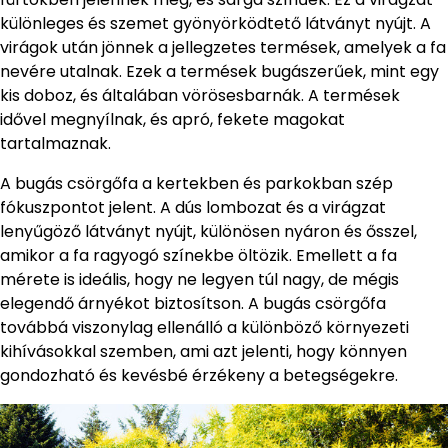
különleges és szemet gyönyörködtető látványt nyújt. A
virágok után jönnek a jellegzetes termések, amelyek a fa
nevére utalnak. Ezek a termések bugászerűek, mint egy
kis doboz, és általában vörösesbarnák. A termések
idővel megnyílnak, és apró, fekete magokat
tartalmaznak.
A bugás csörgőfa a kertekben és parkokban szép
fókuszpontot jelent. A dús lombozat és a virágzat
lenyűgöző látványt nyújt, különösen nyáron és ősszel,
amikor a fa ragyogó színekbe öltözik. Emellett a fa
mérete is ideális, hogy ne legyen túl nagy, de mégis
elegendő árnyékot biztosítson. A bugás csörgőfa
továbbá viszonylag ellenálló a különböző környezeti
kihívásokkal szemben, ami azt jelenti, hogy könnyen
gondozható és kevésbé érzékeny a betegségekre.