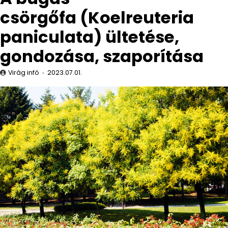
csörgőfa (Koelreuteria
paniculata) ültetése,
gondozása, szaporítása
Virág infó
2023.07.01.