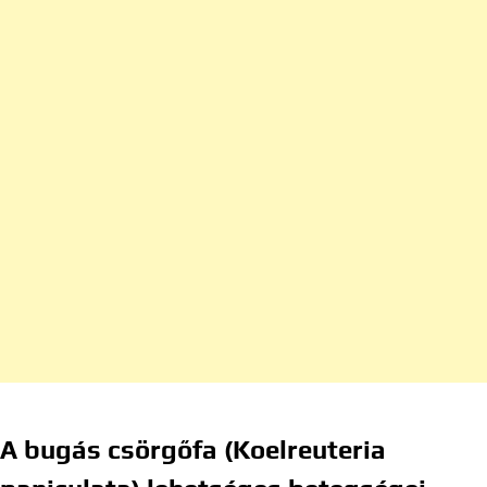
A bugás csörgőfa (Koelreuteria