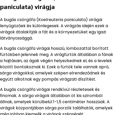
paniculata) virágja
A bugás csörgőfa (Koelreuteria paniculata) virágai
lenyűgözőek és különlegesek. A virágzás idején ezek a
virágok átalakítják a fát és a környezetüket egy igazi
látványossággá.
A bugás csörgőfa virágai hosszú, lombozattal borított
fürtökben jelennek meg. A virágfürtök általában a fának
a hajtásain, az ágak végén helyezkednek el, és a levelek
között bontakoznak ki. Ezek a fürtök tele vannak apró,
sárga virágokkal, amelyek szépen elrendeződnek és
együtt alkotnak egy pompás virágzati díszítést.
A bugás csörgőfa virágai rendkívül részletesek és
finomak. A sárga virágok általában öt kis sziromból
állnak, amelyek körülbelül 1-1,5 centiméter hosszúak. A
virágok központjában sárga porzók találhatók, amelyek
még jobban kiemelik a virágok szépségét.