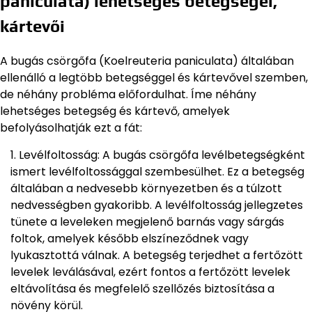
paniculata) lehetséges betegségei,
kártevői
A bugás csörgőfa (Koelreuteria paniculata) általában
ellenálló a legtöbb betegséggel és kártevővel szemben,
de néhány probléma előfordulhat. Íme néhány
lehetséges betegség és kártevő, amelyek
befolyásolhatják ezt a fát:
Levélfoltosság: A bugás csörgőfa levélbetegségként
ismert levélfoltossággal szembesülhet. Ez a betegség
általában a nedvesebb környezetben és a túlzott
nedvességben gyakoribb. A levélfoltosság jellegzetes
tünete a leveleken megjelenő barnás vagy sárgás
foltok, amelyek később elszíneződnek vagy
lyukasztottá válnak. A betegség terjedhet a fertőzött
levelek leválásával, ezért fontos a fertőzött levelek
eltávolítása és megfelelő szellőzés biztosítása a
növény körül.