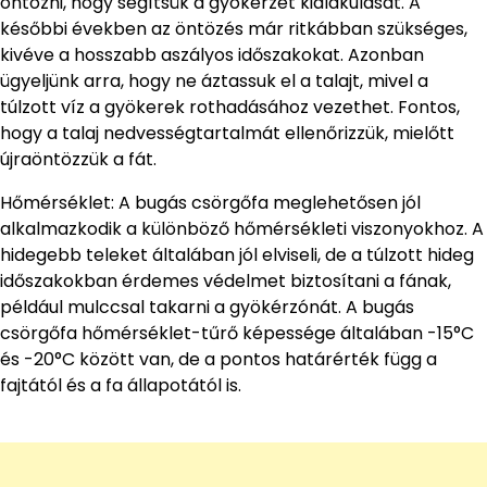
öntözni, hogy segítsük a gyökérzet kialakulását. A
későbbi években az öntözés már ritkábban szükséges,
kivéve a hosszabb aszályos időszakokat. Azonban
ügyeljünk arra, hogy ne áztassuk el a talajt, mivel a
túlzott víz a gyökerek rothadásához vezethet. Fontos,
hogy a talaj nedvességtartalmát ellenőrizzük, mielőtt
újraöntözzük a fát.
Hőmérséklet: A bugás csörgőfa meglehetősen jól
alkalmazkodik a különböző hőmérsékleti viszonyokhoz. A
hidegebb teleket általában jól elviseli, de a túlzott hideg
időszakokban érdemes védelmet biztosítani a fának,
például mulccsal takarni a gyökérzónát. A bugás
csörgőfa hőmérséklet-tűrő képessége általában -15°C
és -20°C között van, de a pontos határérték függ a
fajtától és a fa állapotától is.