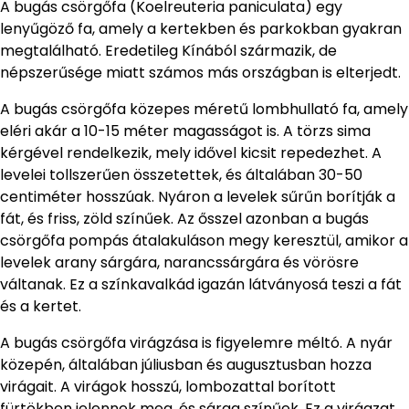
A bugás csörgőfa (Koelreuteria paniculata) egy
lenyűgöző fa, amely a kertekben és parkokban gyakran
megtalálható. Eredetileg Kínából származik, de
népszerűsége miatt számos más országban is elterjedt.
A bugás csörgőfa közepes méretű lombhullató fa, amely
eléri akár a 10-15 méter magasságot is. A törzs sima
kérgével rendelkezik, mely idővel kicsit repedezhet. A
levelei tollszerűen összetettek, és általában 30-50
centiméter hosszúak. Nyáron a levelek sűrűn borítják a
fát, és friss, zöld színűek. Az ősszel azonban a bugás
csörgőfa pompás átalakuláson megy keresztül, amikor a
levelek arany sárgára, narancssárgára és vörösre
váltanak. Ez a színkavalkád igazán látványosá teszi a fát
és a kertet.
A bugás csörgőfa virágzása is figyelemre méltó. A nyár
közepén, általában júliusban és augusztusban hozza
virágait. A virágok hosszú, lombozattal borított
fürtökben jelennek meg, és sárga színűek. Ez a virágzat