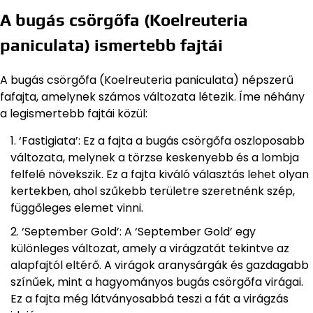
A bugás csörgőfa (Koelreuteria
paniculata) ismertebb fajtái
A bugás csörgőfa (Koelreuteria paniculata) népszerű
fafajta, amelynek számos változata létezik. Íme néhány
a legismertebb fajtái közül:
‘Fastigiata’: Ez a fajta a bugás csörgőfa oszloposabb
változata, melynek a törzse keskenyebb és a lombja
felfelé növekszik. Ez a fajta kiváló választás lehet olyan
kertekben, ahol szűkebb területre szeretnénk szép,
függőleges elemet vinni.
‘September Gold’: A ‘September Gold’ egy
különleges változat, amely a virágzatát tekintve az
alapfajtól eltérő. A virágok aranysárgák és gazdagabb
színűek, mint a hagyományos bugás csörgőfa virágai.
Ez a fajta még látványosabbá teszi a fát a virágzás