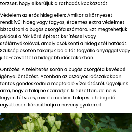
törzset, hogy elkerüljük a rothadás kockázatát.
Védelem az erős hideg ellen: Amikor a környezet
rendkívül hideg vagy fagyos, érdemes extra védelmet
biztosítani a bugás csörgőfa számára. Ezt megtehetjük
például a fák köré épített kerítéssel vagy
szélárnyékolóval, amely csökkenti a hideg szél hatását.
Szükség esetén takarjuk be a fát fagyálló anyaggal vagy
juta-szövettel a hidegebb időszakokban.
Öntözés: A teleltetés során a bugás csörgőfa kevésbé
igényel öntözést. Azonban az aszályos időszakokban
fontos gondoskodni a megfelelő vízellátásról. Ügyeljünk
arra, hogy a talaj ne száradjon ki túlzottan, de ne is
legyen túl vizes, mivel a nedves talaj és a hideg idő
együttesen károsíthatja a növény gyökereit.