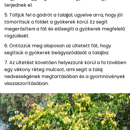
terjednek el.
Töltjük fel a gödröt a talajjal, ügyelve arra, hogy jól
tömörítsük a földet a gyökerek körül. Ez segít
megerősíteni a fát és elősegíti a gyökerek megfelelő
rögzülését.
Öntözzük meg alaposan az ültetett fát, hogy
segítsük a gyökerek beágyazódását a talajba.
Az ültetést követően helyezzünk körül a fa tövében
egy vékony réteg mulcsot, ami segít a talaj
nedvességének megtartásában és a gyomnövények
visszaszorításában.