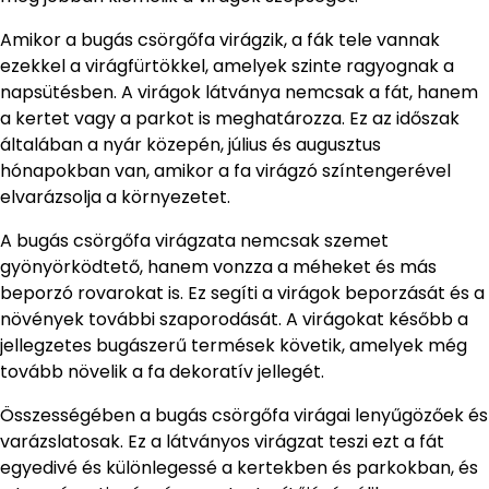
Amikor a bugás csörgőfa virágzik, a fák tele vannak
ezekkel a virágfürtökkel, amelyek szinte ragyognak a
napsütésben. A virágok látványa nemcsak a fát, hanem
a kertet vagy a parkot is meghatározza. Ez az időszak
általában a nyár közepén, július és augusztus
hónapokban van, amikor a fa virágzó színtengerével
elvarázsolja a környezetet.
A bugás csörgőfa virágzata nemcsak szemet
gyönyörködtető, hanem vonzza a méheket és más
beporzó rovarokat is. Ez segíti a virágok beporzását és a
növények további szaporodását. A virágokat később a
jellegzetes bugászerű termések követik, amelyek még
tovább növelik a fa dekoratív jellegét.
Összességében a bugás csörgőfa virágai lenyűgözőek és
varázslatosak. Ez a látványos virágzat teszi ezt a fát
egyedivé és különlegessé a kertekben és parkokban, és