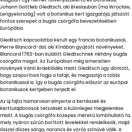
Johann Gottlieb Gleditsch, aki Breslauban (ma Wrocław,
Lengyelország) volt a botanikus kert igazgatója, játszott
fontos szerepet a bugás csörgőfa bevezetésében
Európába.
Gleditsch kapcsolatba került egy francia botanikussal,
Pierre Blancard-dal, aki Kínában gyűjtött növényeket.
Blancard 1763-ban küldött Gleditschnek néhány bugás
csörgőfa magot. Az Európában még ismeretlen
növények iránti érdeklődés miatt Gleditsch úgy döntött,
hogy szaporítani fogja a fafajt, és megosztja a többi
botanikussal is. Így a bugás csörgőfa először az európai
botanikusok kertjeiben terjedt el.
Az új fajta hamarosan elnyerte a kertészek és
kerttulajdonosok tetszését a különleges megjelenése
miatt. A bugás csörgőfa közepes méretű lombhullató fa,
mely nyáron sűrűn borított levelekkel rendelkezik, majd
ősszel díszes sárga, narancs és vörös színűvé válik. A