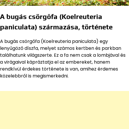
A bugás csörgőfa (Koelreuteria
paniculata) származása, története
A bugás csörgőfa (Koelreuteria paniculata) egy
lenyűgöző díszfa, melyet számos kertben és parkban
találhatunk világszerte. Ez a fa nem csak a lombjával és
a virágaival kápráztatja el az embereket, hanem
rendkívül érdekes története is van, amihez érdemes
közelebbről is megismerkedni.