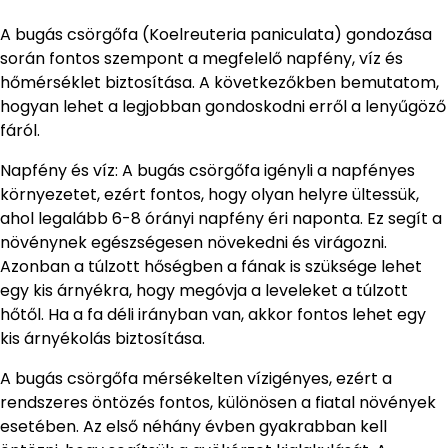
A bugás csörgőfa (Koelreuteria paniculata) gondozása
során fontos szempont a megfelelő napfény, víz és
hőmérséklet biztosítása. A következőkben bemutatom,
hogyan lehet a legjobban gondoskodni erről a lenyűgöző
fáról.
Napfény és víz: A bugás csörgőfa igényli a napfényes
környezetet, ezért fontos, hogy olyan helyre ültessük,
ahol legalább 6-8 órányi napfény éri naponta. Ez segít a
növénynek egészségesen növekedni és virágozni.
Azonban a túlzott hőségben a fának is szüksége lehet
egy kis árnyékra, hogy megóvja a leveleket a túlzott
hőtől. Ha a fa déli irányban van, akkor fontos lehet egy
kis árnyékolás biztosítása.
A bugás csörgőfa mérsékelten vízigényes, ezért a
rendszeres öntözés fontos, különösen a fiatal növények
esetében. Az első néhány évben gyakrabban kell