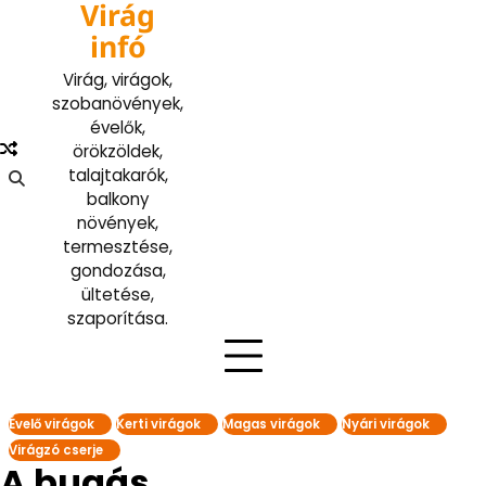
Virág
Skip
to
infó
content
Virág, virágok,
szobanövények,
évelők,
örökzöldek,
talajtakarók,
balkony
növények,
termesztése,
gondozása,
ültetése,
szaporítása.
Évelő virágok
Kerti virágok
Magas virágok
Nyári virágok
Virágzó cserje
A bugás