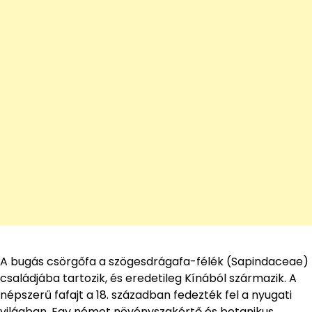
A bugás csörgőfa a szögesdrágafa-félék (Sapindaceae)
családjába tartozik, és eredetileg Kínából származik. A
népszerű fafajt a 18. században fedezték fel a nyugati
világban. Egy német növényszakértő és botanikus,