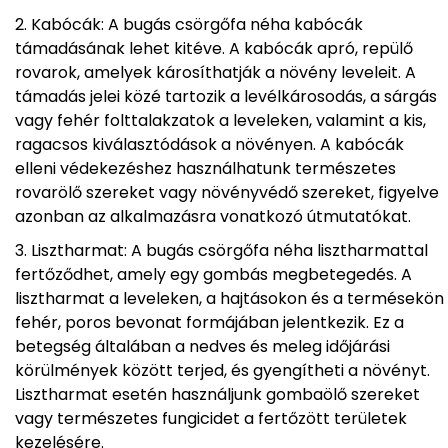
Kabócák: A bugás csörgőfa néha kabócák
támadásának lehet kitéve. A kabócák apró, repülő
rovarok, amelyek károsíthatják a növény leveleit. A
támadás jelei közé tartozik a levélkárosodás, a sárgás
vagy fehér folttalakzatok a leveleken, valamint a kis,
ragacsos kiválasztódások a növényen. A kabócák
elleni védekezéshez használhatunk természetes
rovarölő szereket vagy növényvédő szereket, figyelve
azonban az alkalmazásra vonatkozó útmutatókat.
Lisztharmat: A bugás csörgőfa néha lisztharmattal
fertőződhet, amely egy gombás megbetegedés. A
lisztharmat a leveleken, a hajtásokon és a termésekön
fehér, poros bevonat formájában jelentkezik. Ez a
betegség általában a nedves és meleg időjárási
körülmények között terjed, és gyengítheti a növényt.
Lisztharmat esetén használjunk gombaölő szereket
vagy természetes fungicidet a fertőzött területek
kezelésére.