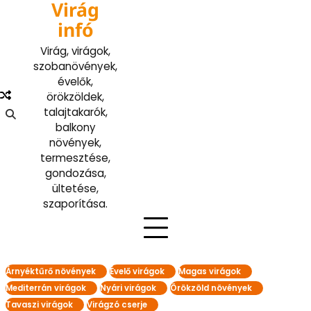
Virág
Skip
to
infó
content
Virág, virágok,
szobanövények,
évelők,
örökzöldek,
talajtakarók,
balkony
növények,
termesztése,
gondozása,
ültetése,
szaporítása.
Árnyéktűrő növények
Évelő virágok
Magas virágok
Mediterrán virágok
Nyári virágok
Örökzöld növények
Tavaszi virágok
Virágzó cserje