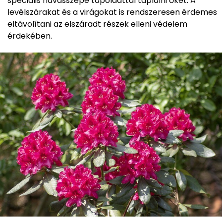
speciális havasszépe tápoldattal táplálni őket. A
levélszárakat és a virágokat is rendszeresen érdemes
eltávolítani az elszáradt részek elleni védelem
érdekében.