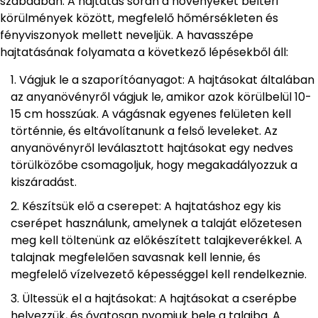
szabadban. A hajtatás során a növényeket beltéri
körülmények között, megfelelő hőmérsékleten és
fényviszonyok mellett neveljük. A havasszépe
hajtatásának folyamata a következő lépésekből áll:
Vágjuk le a szaporítóanyagot: A hajtásokat általában
az anyanövényről vágjuk le, amikor azok körülbelül 10-
15 cm hosszúak. A vágásnak egyenes felületen kell
történnie, és eltávolítanunk a felső leveleket. Az
anyanövényről leválasztott hajtásokat egy nedves
törülközőbe csomagoljuk, hogy megakadályozzuk a
kiszáradást.
Készítsük elő a cserepet: A hajtatáshoz egy kis
cserépet használunk, amelynek a talaját előzetesen
meg kell töltenünk az előkészített talajkeverékkel. A
talajnak megfelelően savasnak kell lennie, és
megfelelő vízelvezető képességgel kell rendelkeznie.
Ültessük el a hajtásokat: A hajtásokat a cserépbe
helyezzük, és óvatosan nyomjuk bele a talajba. A