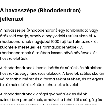
A havasszépe (Rhododendron)
jellemzői
A havasszépe (Rhododendron) egy lombhullató vagy
örökzöld cserje, amely a hegyvidéki területeken él. A
rhododendronok nagyjából 1000 fajt tartalmaznak, és
különféle méretűek és formájúak lehetnek. A
rhododendronok általában lassan növő növények, és
hosszú életűek.
A rhododendronok levelei bőrös és sűrűek, és általában
hosszúkás vagy lándzsás alakúak. A levelek széles skálán
változnak a méret és a forma tekintetében, és az egyes
fajtáknak eltérő színűek lehetnek a levelei.
A rhododendronok virágai gyönyörűek és élénk
színekben pompáznak, amelyek a fehértől a sárgáig és