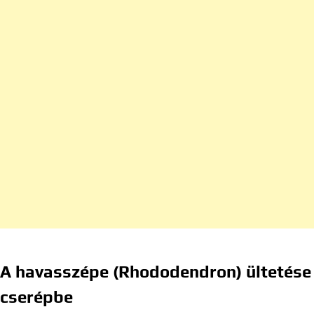
A havasszépe (Rhododendron) ültetése
cserépbe