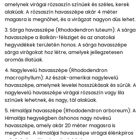
amelynek virágai rózsaszín színűek és széles, kerek
alakúak. A rózsaszín havasszépe akár 4 méter
magasra is megnőhet, és a virágzat nagyon dús lehet.
Sárga havasszépe (Rhododendron luteum): A sárga
havasszépe a Balkán-félsziget és az anatoliai
hegyvidékek területén honos. A sárga havasszépe
sárga virágokat hoz létre, amelyek jellegzetesen
aromás illatúak.
Nagylevelű havasszépe (Rhododendron
macrophyllum): Az észak-amerikai nagylevelű
havasszépe, amelynek levelei hosszúkásak és sűrűk. A
nagylevelű havasszépe virágai rózsaszín vagy lila
színűek lehetnek, és nagy, tál alakúak.
Himalájai havasszépe (Rhododendron arboreum): A
Himalája hegységben őshonos nagy növésű
havasszépe, amely akár 20 méter magasra is
megnőhet. A Himalájai havasszépe virágai élénkpiros