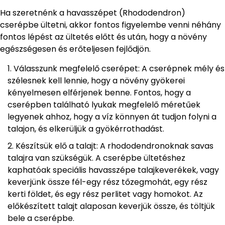
Ha szeretnénk a havasszépet (Rhododendron)
cserépbe ültetni, akkor fontos figyelembe venni néhány
fontos lépést az ültetés előtt és után, hogy a növény
egészségesen és erőteljesen fejlődjön.
Válasszunk megfelelő cserépet: A cserépnek mély és
szélesnek kell lennie, hogy a növény gyökerei
kényelmesen elférjenek benne. Fontos, hogy a
cserépben található lyukak megfelelő méretűek
legyenek ahhoz, hogy a víz könnyen át tudjon folyni a
talajon, és elkerüljük a gyökérrothadást.
Készítsük elő a talajt: A rhododendronoknak savas
talajra van szükségük. A cserépbe ültetéshez
kaphatóak speciális havasszépe talajkeverékek, vagy
keverjünk össze fél-egy rész tőzegmohát, egy rész
kerti földet, és egy rész perlitet vagy homokot. Az
előkészített talajt alaposan keverjük össze, és töltjük
bele a cserépbe.