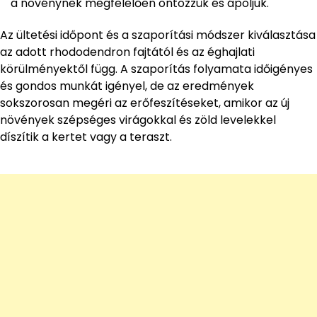
a növénynek megfelelően öntözzük és ápoljuk.
Az ültetési időpont és a szaporítási módszer kiválasztása
az adott rhododendron fajtától és az éghajlati
körülményektől függ. A szaporítás folyamata időigényes
és gondos munkát igényel, de az eredmények
sokszorosan megéri az erőfeszítéseket, amikor az új
növények szépséges virágokkal és zöld levelekkel
díszítik a kertet vagy a teraszt.