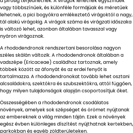
a pirosig terjedhetnek. A virágok lehetnek egyszínűek
vagy többszínűek, és különféle formájúak és méretűek
lehetnek, a pici bogyókra emlékeztető virágoktól a nagy,
tál alakú virágokig. A virágok száma és virágzati időszaka
is változó lehet, azonban általában tavasszal vagy
nyáron virágoznak.
A rhododendronok rendszertani besorolása nagyon
széles skálán változik. A rhododendronok általában a
vadszépe (Ericaceae) családhoz tartoznak, amely
többek között az áfonyát és az erdei fenyőt is
tartalmazza. A rhododendronokat tovább lehet osztani
alcsaládokra, szektókra és szubszektókra, attól függően,
hogy milyen tulajdonságok alapján csoportosítjuk őket.
Összességében a rhododendronok csodálatos
növények, amelyek sok szépséget és örömet nyújtanak
az embereknek a világ minden táján. Ezek a növények
egész évben különleges díszítést nyújthatnak kertekben,
parkokban és egyéb zöldterületeken.