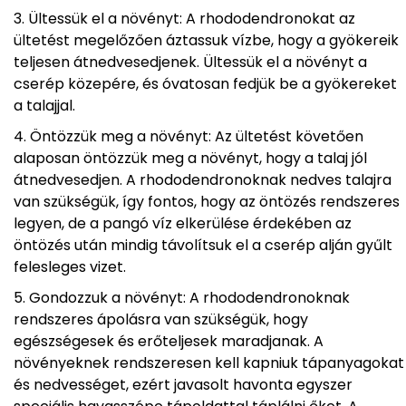
Ültessük el a növényt: A rhododendronokat az
ültetést megelőzően áztassuk vízbe, hogy a gyökereik
teljesen átnedvesedjenek. Ültessük el a növényt a
cserép közepére, és óvatosan fedjük be a gyökereket
a talajjal.
Öntözzük meg a növényt: Az ültetést követően
alaposan öntözzük meg a növényt, hogy a talaj jól
átnedvesedjen. A rhododendronoknak nedves talajra
van szükségük, így fontos, hogy az öntözés rendszeres
legyen, de a pangó víz elkerülése érdekében az
öntözés után mindig távolítsuk el a cserép alján gyűlt
felesleges vizet.
Gondozzuk a növényt: A rhododendronoknak
rendszeres ápolásra van szükségük, hogy
egészségesek és erőteljesek maradjanak. A
növényeknek rendszeresen kell kapniuk tápanyagokat
és nedvességet, ezért javasolt havonta egyszer