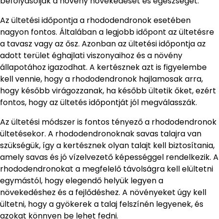
befolyásolják a növény növekedését és egészségét.
Az ültetési időpontja a rhododendronok esetében
nagyon fontos. Általában a legjobb időpont az ültetésre
a tavasz vagy az ősz. Azonban az ültetési időpontja az
adott terület éghajlati viszonyaihoz és a növény
állapotához igazodhat. A kertésznek azt is figyelembe
kell vennie, hogy a rhododendronok hajlamosak arra,
hogy később virágozzanak, ha később ültetik őket, ezért
fontos, hogy az ültetés időpontját jól megválasszák.
Az ültetési módszer is fontos tényező a rhododendronok
ültetésekor. A rhododendronoknak savas talajra van
szükségük, így a kertésznek olyan talajt kell biztosítania,
amely savas és jó vízelvezető képességgel rendelkezik. A
rhododendronokat a megfelelő távolságra kell elültetni
egymástól, hogy elegendő helyük legyen a
növekedéshez és a fejlődéshez. A növényeket úgy kell
ültetni, hogy a gyökerek a talaj felszínén legyenek, és
azokat könnyen be lehet fedni.