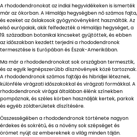
A rhododendronokat az indiai hegyvidékeken is ismerték
már az ókorban. A Himalája hegységben nő számos fajta,
és ezeket az őslakosok gyógynövényként használták. Az
első európaiak, akik felfedezték a Himalája hegységet, a
19. században botanikai kincseket gyűjtöttek, és ebben
az időszakban kezdett terjedni a rhododendronok
termesztése is Európában és Észak-Amerikában.
Ma már a rhododendronokat sok országban termesztik,
és az egyik legnépszerűbb dísznövények közé tartoznak.
A rhododendronok számos fajtája és hibridjei léteznek,
különféle virágzati időszakokkal és virágzati formákkal. A
rhododendronok virágai általában élénk színekben
pompáznak, és széles körben használják kertek, parkok
és egyéb zöldterületek díszítésére.
Összességében a rhododendronok története nagyon
érdekes és sokrétű, és a növény sok szépséget és
örömet nyújt az embereknek a világ minden táján.