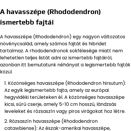
A havasszépe (Rhododendron)
ismertebb fajtái
A havasszépe (Rhododendron) egy nagyon változatos
növénycsalád, amely számos fajtát és hibridet
tartalmaz. A rhododendronok sokfélesége miatt nem
lehetetlen teljes listát adni az ismertebb fajtáiról,
azonban itt bemutatunk néhányat a legismertebb fajták
közül.
Közönséges havasszépe (Rhododendron hirsutum):
Az egyik legismertebb fajta, amely az európai
hegyvidéki területeken él. A közönséges havasszépe
kicsi, sűrű cserje, amely 5-10 cm hosszú, lándzsás
leveleket és rózsaszín vagy piros virágokat hoz létre.
Rózsaszín havasszépe (Rhododendron
catawbiense): Az észak-amerikai havasszépe,