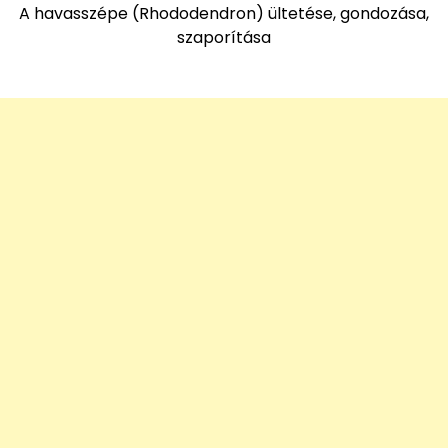
A havasszépe (Rhododendron) ültetése, gondozása,
szaporítása