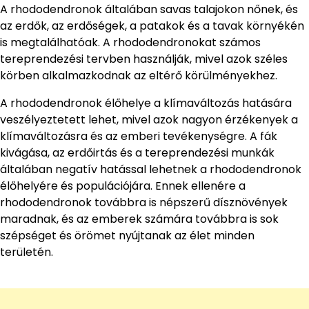
A rhododendronok általában savas talajokon nőnek, és
az erdők, az erdőségek, a patakok és a tavak környékén
is megtalálhatóak. A rhododendronokat számos
tereprendezési tervben használják, mivel azok széles
körben alkalmazkodnak az eltérő körülményekhez.
A rhododendronok élőhelye a klímaváltozás hatására
veszélyeztetett lehet, mivel azok nagyon érzékenyek a
klímaváltozásra és az emberi tevékenységre. A fák
kivágása, az erdőirtás és a tereprendezési munkák
általában negatív hatással lehetnek a rhododendronok
élőhelyére és populációjára. Ennek ellenére a
rhododendronok továbbra is népszerű dísznövények
maradnak, és az emberek számára továbbra is sok
szépséget és örömet nyújtanak az élet minden
területén.