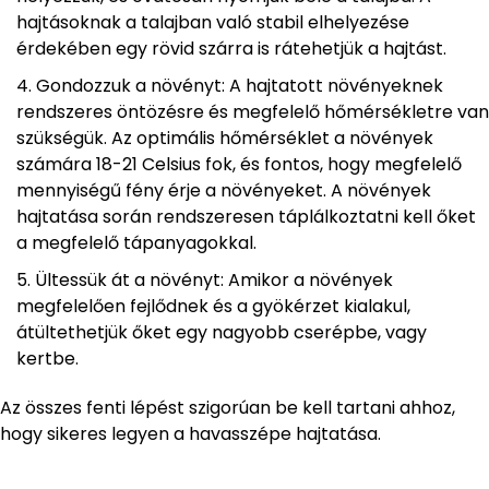
hajtásoknak a talajban való stabil elhelyezése
érdekében egy rövid szárra is rátehetjük a hajtást.
Gondozzuk a növényt: A hajtatott növényeknek
rendszeres öntözésre és megfelelő hőmérsékletre van
szükségük. Az optimális hőmérséklet a növények
számára 18-21 Celsius fok, és fontos, hogy megfelelő
mennyiségű fény érje a növényeket. A növények
hajtatása során rendszeresen táplálkoztatni kell őket
a megfelelő tápanyagokkal.
Ültessük át a növényt: Amikor a növények
megfelelően fejlődnek és a gyökérzet kialakul,
átültethetjük őket egy nagyobb cserépbe, vagy
kertbe.
Az összes fenti lépést szigorúan be kell tartani ahhoz,
hogy sikeres legyen a havasszépe hajtatása.