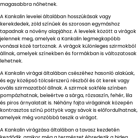
magasabbra nőhetnek.
A Kankalin levelei általában hosszúkásak vagy
kerekdedek, zöld színűek és szorosan egymáshoz
tapadnak a növény alapjához. A levelek között a virágok
jelennek meg, amelyek a Kankalin legmegkapóbb
vonásai közé tartoznak. A virágok különleges szirmokból
állnak, amelyek színekben és formákban is változatosak
lehetnek.
A Kankalin virágai általában csészéhez hasonló alakúak,
és egy középső tölcsérszerű részből és öt kerek vagy
ovális szirmazatból állnak. A szirmok sokféle színben
pompázhatnak, beleértve a sárga, rózsaszín, fehér, lila
és piros árnyalatait is. Néhány fajta virágainak közepén
kontrasztos színű pöttyök vagy sávok is előfordulhatnak,
amelyek még vonzóbbá teszik a virágot.
A Kankalin virágzása általában a tavasz kezdetén
kezdődik, amikor még a természet ébredezik a hideg