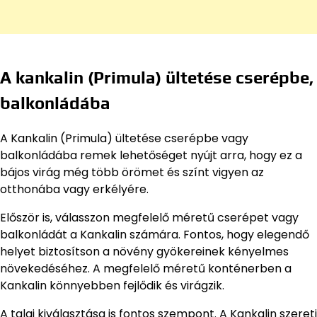
A kankalin (Primula) ültetése cserépbe,
balkonládába
A Kankalin (Primula) ültetése cserépbe vagy
balkonládába remek lehetőséget nyújt arra, hogy ez a
bájos virág még több örömet és színt vigyen az
otthonába vagy erkélyére.
Először is, válasszon megfelelő méretű cserépet vagy
balkonládát a Kankalin számára. Fontos, hogy elegendő
helyet biztosítson a növény gyökereinek kényelmes
növekedéséhez. A megfelelő méretű konténerben a
Kankalin könnyebben fejlődik és virágzik.
A talaj kiválasztása is fontos szempont. A Kankalin szereti