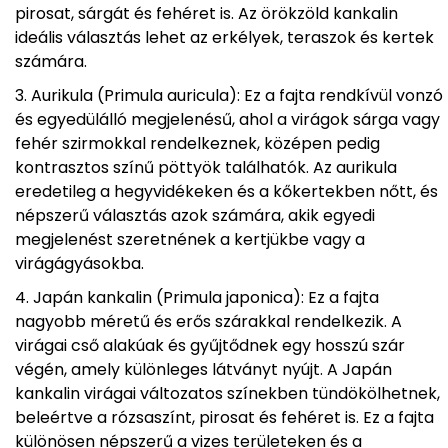
pirosat, sárgát és fehéret is. Az örökzöld kankalin
ideális választás lehet az erkélyek, teraszok és kertek
számára.
Aurikula (Primula auricula): Ez a fajta rendkívül vonzó
és egyedülálló megjelenésű, ahol a virágok sárga vagy
fehér szirmokkal rendelkeznek, középen pedig
kontrasztos színű pöttyök találhatók. Az aurikula
eredetileg a hegyvidékeken és a kőkertekben nőtt, és
népszerű választás azok számára, akik egyedi
megjelenést szeretnének a kertjükbe vagy a
virágágyásokba.
Japán kankalin (Primula japonica): Ez a fajta
nagyobb méretű és erős szárakkal rendelkezik. A
virágai cső alakúak és gyűjtődnek egy hosszú szár
végén, amely különleges látványt nyújt. A Japán
kankalin virágai változatos színekben tündökölhetnek,
beleértve a rózsaszínt, pirosat és fehéret is. Ez a fajta
különösen népszerű a vizes területeken és a