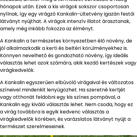
hónapok után. Ezek a kis virágok sokszor csoportosan
nyílnak, így egy virágzó Kankalin-ültetvény igazán festői
látványt nyújthat. A virágok intenzív illatot árasztanak,
amely még inkább fokozza az élményt.
A Kankalin a természetes környezetben élő növény, de
jól alkalmazkodik a kerti és beltéri körülményekhez is.
Könnyen nevelhető és gondozható növény, így ideális
választás lehet azok számára, akik kezdő kertészek vagy
virágkedvelők.
A Kankalin egyszerűen elbűvölő virágaival és változatos
színeivel mindenkit lenyűgözhet. Ha szeretné kertjét
vagy otthonát feldobni egy kis színes pompával, a
Kankalin egy kiváló választás lehet. Nem csoda, hogy ez
a virág továbbra is egyik kedvenc választás a
virágkedvelők körében, és varázslatos látványt nyújt a
természet szerelmeseinek.