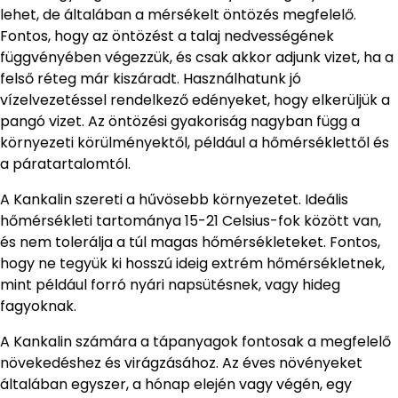
lehet, de általában a mérsékelt öntözés megfelelő.
Fontos, hogy az öntözést a talaj nedvességének
függvényében végezzük, és csak akkor adjunk vizet, ha a
felső réteg már kiszáradt. Használhatunk jó
vízelvezetéssel rendelkező edényeket, hogy elkerüljük a
pangó vizet. Az öntözési gyakoriság nagyban függ a
környezeti körülményektől, például a hőmérséklettől és
a páratartalomtól.
A Kankalin szereti a hűvösebb környezetet. Ideális
hőmérsékleti tartománya 15-21 Celsius-fok között van,
és nem tolerálja a túl magas hőmérsékleteket. Fontos,
hogy ne tegyük ki hosszú ideig extrém hőmérsékletnek,
mint például forró nyári napsütésnek, vagy hideg
fagyoknak.
A Kankalin számára a tápanyagok fontosak a megfelelő
növekedéshez és virágzásához. Az éves növényeket
általában egyszer, a hónap elején vagy végén, egy