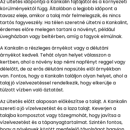
Az ültetés időpontja a Kankalin fajtájától és a környezeti
körülményektől függ. Általában a legjobb időpont a
tavasz eleje, amikor a talaj már felmelegszik, és nincs
tartós fagyveszély. Ha télen szeretné ültetni a Kankalint,
érdemes előre melegen tartani a növényt, például
üvegházban vagy beltérben, amíg a fagyok elmúlnak.
A Kankalin a részleges árnyékot vagy a délutáni
árnyékot kedveli. Tehát olyan helyet válasszon a
kertben, ahol a növény kap némi napfényt reggel vagy
délelőtt, de az erős délutáni napsütés elől árnyékban
van. Fontos, hogy a Kankalin találjon olyan helyet, ahol a
talaj jó vízelvezetéssel rendelkezik, hogy elkerülje a
túlzott vízben való áztatást.
Az ültetés előtt alaposan előkészítse a talajt. A Kankalin
szereti a jó vízelvezetést és a laza talajt. Keverjen a
talajba komposztot vagy tőzegmohát, hogy javítsa a
vízelvezetést és a tápanyagtartalmat. Szintén fontos,
hogy a növények között megfelelő távolságot hagyjon,