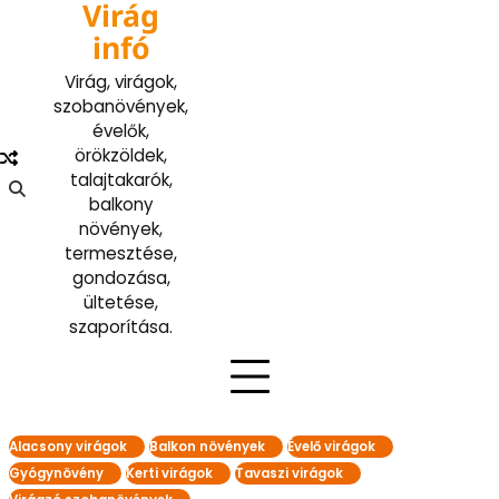
Virág
Skip
to
infó
content
Virág, virágok,
szobanövények,
évelők,
örökzöldek,
talajtakarók,
balkony
növények,
termesztése,
gondozása,
ültetése,
szaporítása.
Alacsony virágok
Balkon növények
Évelő virágok
Gyógynövény
Kerti virágok
Tavaszi virágok