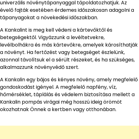
univerzális növénytápanyaggal tápoldatozhatjuk. Az
évelő fajták esetében érdemes időszakosan adagolni a
tápanyagokat a növekedési időszakban.
A Kankalint is meg kell védeni a kártevőktől és
betegségektől. Vigyázzunk a levéltetvekre,
levélbolhákra és más kártevőkre, amelyek károsíthatják
a növényt. Ha fertőzést vagy betegséget észlelünk,
azonnal távolítsuk el a sérült részeket, és ha szükséges,
alkalmazzunk növényvédő szert.
A Kankalin egy bájos és kényes növény, amely megfelelő
gondoskodást igényel. A megfelelő napfény, víz,
hőmérséklet, táplálás és védelem biztosítása mellett a
Kankalin pompás virágai még hosszú ideig örömöt
okozhatnak Önnek a kertben vagy otthonában.