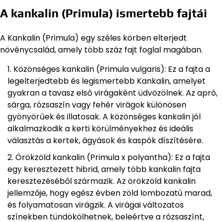
A kankalin (Primula) ismertebb fajtái
A Kankalin (Primula) egy széles körben elterjedt
növénycsalád, amely több száz fajt foglal magában.
Közönséges kankalin (Primula vulgaris): Ez a fajta a
legelterjedtebb és legismertebb Kankalin, amelyet
gyakran a tavasz első virágaként üdvözölnek. Az apró,
sárga, rózsaszín vagy fehér virágok különösen
gyönyörűek és illatosak. A közönséges kankalin jól
alkalmazkodik a kerti körülményekhez és ideális
választás a kertek, ágyások és kaspók díszítésére.
Örökzöld kankalin (Primula x polyantha): Ez a fajta
egy keresztezett hibrid, amely több kankalin fajta
keresztezéséből származik. Az örökzöld kankalin
jellemzője, hogy egész évben zöld lombozatú marad,
és folyamatosan virágzik. A virágai változatos
színekben tündökölhetnek, beleértve a rózsaszínt,