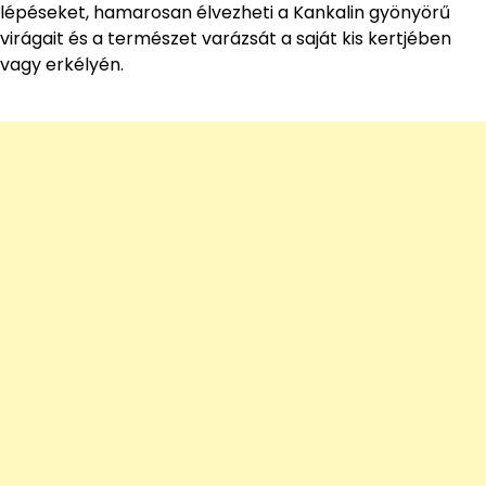
lépéseket, hamarosan élvezheti a Kankalin gyönyörű
virágait és a természet varázsát a saját kis kertjében
vagy erkélyén.