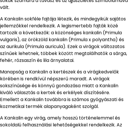
sokak számára a tavasz és az újjászületés szimbólumává
vált.
A Kankalin sokféle fajtája létezik, és mindegyikük sajátos
jellemzőkkel rendelkezik. A legismertebb fajták közé
tartozik a következők: a közönséges kankalin (Primula
vulgaris), az örökzöld kankalin (Primula x polyantha) és
az aurikula (Primula auricula). Ezek a virágok változatos
színűek lehetnek, többek között megtalálhatók a sárga,
fehér, rózsaszín és lila árnyalatai.
Manapság a Kankalin a kertészek és a virágkedvelők
körében is rendkívül népszerű maradt. A virágok
sokszínűsége és könnyű gondozása miatt a Kankalin
kiváló választás a kertek és erkélyek díszítésére.
Emellett a Kankalin továbbra is számos gyógyászati és
kozmetikai termék alapanyagaként szolgál.
A Kankalin egy virág, amely hosszú történelemmel és
sokoldalú felhasználási lehetőségekkel rendelkezik. Az