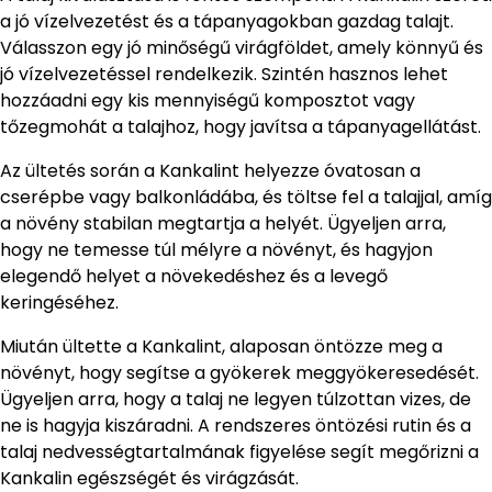
a jó vízelvezetést és a tápanyagokban gazdag talajt.
Válasszon egy jó minőségű virágföldet, amely könnyű és
jó vízelvezetéssel rendelkezik. Szintén hasznos lehet
hozzáadni egy kis mennyiségű komposztot vagy
tőzegmohát a talajhoz, hogy javítsa a tápanyagellátást.
Az ültetés során a Kankalint helyezze óvatosan a
cserépbe vagy balkonládába, és töltse fel a talajjal, amíg
a növény stabilan megtartja a helyét. Ügyeljen arra,
hogy ne temesse túl mélyre a növényt, és hagyjon
elegendő helyet a növekedéshez és a levegő
keringéséhez.
Miután ültette a Kankalint, alaposan öntözze meg a
növényt, hogy segítse a gyökerek meggyökeresedését.
Ügyeljen arra, hogy a talaj ne legyen túlzottan vizes, de
ne is hagyja kiszáradni. A rendszeres öntözési rutin és a
talaj nedvességtartalmának figyelése segít megőrizni a
Kankalin egészségét és virágzását.