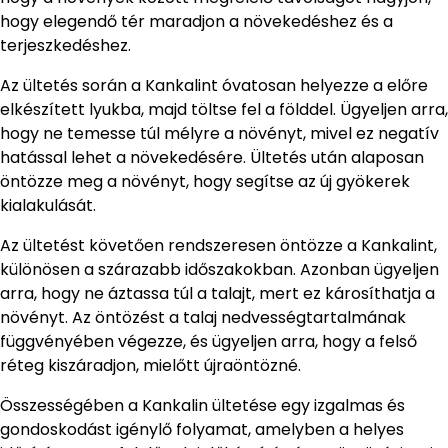
hogy elegendő tér maradjon a növekedéshez és a
terjeszkedéshez.
Az ültetés során a Kankalint óvatosan helyezze a előre
elkészített lyukba, majd töltse fel a földdel. Ügyeljen arra,
hogy ne temesse túl mélyre a növényt, mivel ez negatív
hatással lehet a növekedésére. Ültetés után alaposan
öntözze meg a növényt, hogy segítse az új gyökerek
kialakulását.
Az ültetést követően rendszeresen öntözze a Kankalint,
különösen a szárazabb időszakokban. Azonban ügyeljen
arra, hogy ne áztassa túl a talajt, mert ez károsíthatja a
növényt. Az öntözést a talaj nedvességtartalmának
függvényében végezze, és ügyeljen arra, hogy a felső
réteg kiszáradjon, mielőtt újraöntözné.
Összességében a Kankalin ültetése egy izgalmas és
gondoskodást igénylő folyamat, amelyben a helyes