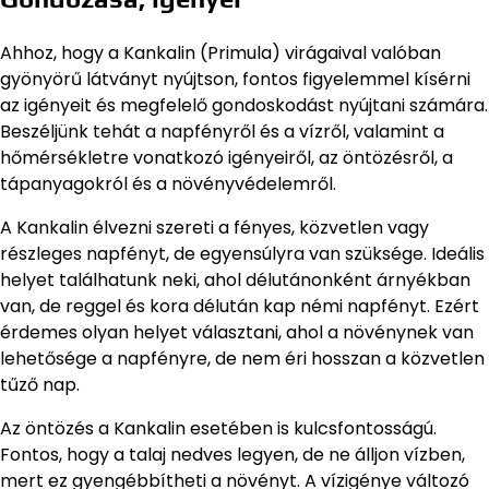
Ahhoz, hogy a Kankalin (Primula) virágaival valóban
gyönyörű látványt nyújtson, fontos figyelemmel kísérni
az igényeit és megfelelő gondoskodást nyújtani számára.
Beszéljünk tehát a napfényről és a vízről, valamint a
hőmérsékletre vonatkozó igényeiről, az öntözésről, a
tápanyagokról és a növényvédelemről.
A Kankalin élvezni szereti a fényes, közvetlen vagy
részleges napfényt, de egyensúlyra van szüksége. Ideális
helyet találhatunk neki, ahol délutánonként árnyékban
van, de reggel és kora délután kap némi napfényt. Ezért
érdemes olyan helyet választani, ahol a növénynek van
lehetősége a napfényre, de nem éri hosszan a közvetlen
tűző nap.
Az öntözés a Kankalin esetében is kulcsfontosságú.
Fontos, hogy a talaj nedves legyen, de ne álljon vízben,
mert ez gyengébbítheti a növényt. A vízigénye változó