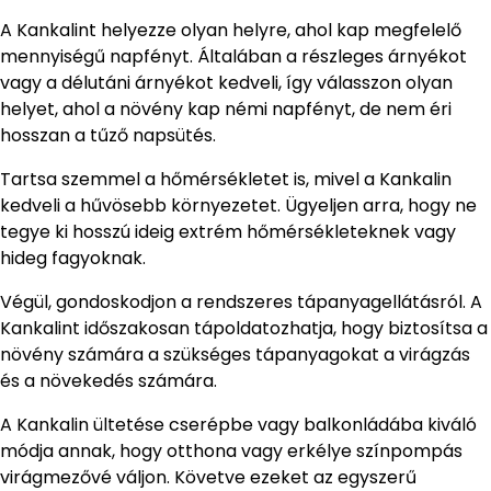
A Kankalint helyezze olyan helyre, ahol kap megfelelő
mennyiségű napfényt. Általában a részleges árnyékot
vagy a délutáni árnyékot kedveli, így válasszon olyan
helyet, ahol a növény kap némi napfényt, de nem éri
hosszan a tűző napsütés.
Tartsa szemmel a hőmérsékletet is, mivel a Kankalin
kedveli a hűvösebb környezetet. Ügyeljen arra, hogy ne
tegye ki hosszú ideig extrém hőmérsékleteknek vagy
hideg fagyoknak.
Végül, gondoskodjon a rendszeres tápanyagellátásról. A
Kankalint időszakosan tápoldatozhatja, hogy biztosítsa a
növény számára a szükséges tápanyagokat a virágzás
és a növekedés számára.
A Kankalin ültetése cserépbe vagy balkonládába kiváló
módja annak, hogy otthona vagy erkélye színpompás
virágmezővé váljon. Követve ezeket az egyszerű