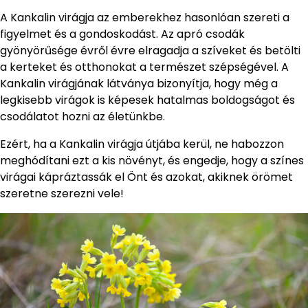
A Kankalin virágja az emberekhez hasonlóan szereti a
figyelmet és a gondoskodást. Az apró csodák
gyönyörűsége évről évre elragadja a szíveket és betölti
a kerteket és otthonokat a természet szépségével. A
Kankalin virágjának látványa bizonyítja, hogy még a
legkisebb virágok is képesek hatalmas boldogságot és
csodálatot hozni az életünkbe.
Ezért, ha a Kankalin virágja útjába kerül, ne habozzon
meghódítani ezt a kis növényt, és engedje, hogy a színes
virágai kápráztassák el Önt és azokat, akiknek örömet
szeretne szerezni vele!