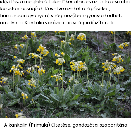
időzítés, a megfelelő talajelőkészítés és az öntözési rutin
kulcsfontosságúak. Követve ezeket a lépéseket,
hamarosan gyönyörű virágmezőben gyönyörködhet,
amelyet a Kankalin varázslatos virágai díszítenek.
A kankalin (Primula) ültetése, gondozása, szaporítása