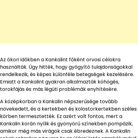
Az ókori időkben a Kankalint főként orvosi célokra
használták. Úgy hitték, hogy gyógyító tulajdonságokkal
rendelkezik, és képes különféle betegségek kezelésére.
Emiatt a Kankalint gyakran alkalmazták köhögés,
torokfájás és más légúti problémák enyhítésére.
A középkorban a Kankalin népszerűsége tovább
növekedett, és a kertekben és kolostorkertekben széles
körben termesztették. Ez azért volt fontos, mert a
Kankalin korán nyílik és gyönyörű színekben pompázik,
amikor még más virágok csak ébredeznek. A Kankalin