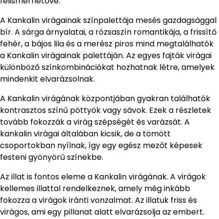
felismerhetővé.
A Kankalin virágainak színpalettája mesés gazdagsággal
bír. A sárga árnyalatai, a rózsaszín romantikája, a frissítő
fehér, a bájos lila és a merész piros mind megtalálhatók
a Kankalin virágainak palettáján. Az egyes fajták virágai
különböző színkombinációkat hozhatnak létre, amelyek
mindenkit elvarázsolnak.
A Kankalin virágának központjában gyakran találhatók
kontrasztos színű pöttyök vagy sávok. Ezek a részletek
tovább fokozzák a virág szépségét és varázsát. A
kankalin virágai általában kicsik, de a tömött
csoportokban nyílnak, így egy egész mezőt képesek
festeni gyönyörű színekbe.
Az illat is fontos eleme a Kankalin virágának. A virágok
kellemes illattal rendelkeznek, amely még inkább
fokozza a virágok iránti vonzalmat. Az illatuk friss és
virágos, ami egy pillanat alatt elvarázsolja az embert.