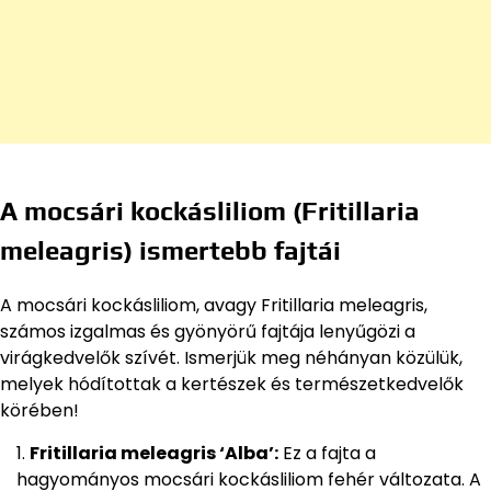
A mocsári kockásliliom (Fritillaria
meleagris) ismertebb fajtái
A mocsári kockásliliom, avagy Fritillaria meleagris,
számos izgalmas és gyönyörű fajtája lenyűgözi a
virágkedvelők szívét. Ismerjük meg néhányan közülük,
melyek hódítottak a kertészek és természetkedvelők
körében!
Fritillaria meleagris ‘Alba’:
Ez a fajta a
hagyományos mocsári kockásliliom fehér változata. A