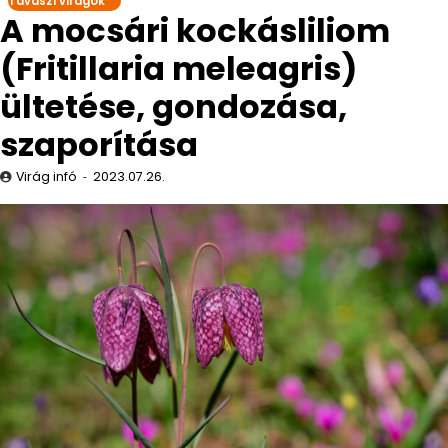
Tavaszi virágok
A mocsári kockásliliom
(Fritillaria meleagris)
ültetése, gondozása,
szaporítása
Virág infó
2023.07.26.