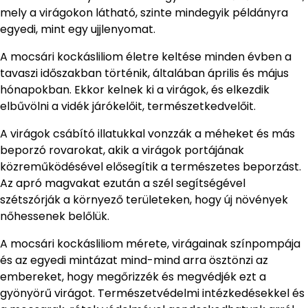
mely a virágokon látható, szinte mindegyik példányra
egyedi, mint egy ujjlenyomat.
A mocsári kockásliliom életre keltése minden évben a
tavaszi időszakban történik, általában április és május
hónapokban. Ekkor kelnek ki a virágok, és elkezdik
elbűvölni a vidék járókelőit, természetkedvelőit.
A virágok csábító illatukkal vonzzák a méheket és más
beporzó rovarokat, akik a virágok portájának
közreműködésével elősegítik a természetes beporzást.
Az apró magvakat ezután a szél segítségével
szétszórják a környező területeken, hogy új növények
nőhessenek belőlük.
A mocsári kockásliliom mérete, virágainak színpompája
és az egyedi mintázat mind-mind arra ösztönzi az
embereket, hogy megőrizzék és megvédjék ezt a
gyönyörű virágot. Természetvédelmi intézkedésekkel és