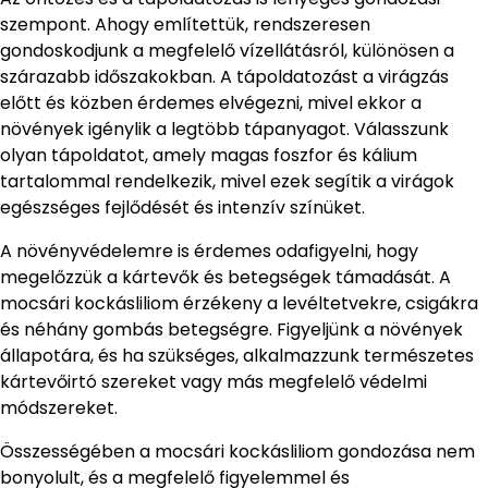
szempont. Ahogy említettük, rendszeresen
gondoskodjunk a megfelelő vízellátásról, különösen a
szárazabb időszakokban. A tápoldatozást a virágzás
előtt és közben érdemes elvégezni, mivel ekkor a
növények igénylik a legtöbb tápanyagot. Válasszunk
olyan tápoldatot, amely magas foszfor és kálium
tartalommal rendelkezik, mivel ezek segítik a virágok
egészséges fejlődését és intenzív színüket.
A növényvédelemre is érdemes odafigyelni, hogy
megelőzzük a kártevők és betegségek támadását. A
mocsári kockásliliom érzékeny a levéltetvekre, csigákra
és néhány gombás betegségre. Figyeljünk a növények
állapotára, és ha szükséges, alkalmazzunk természetes
kártevőirtó szereket vagy más megfelelő védelmi
módszereket.
Összességében a mocsári kockásliliom gondozása nem
bonyolult, és a megfelelő figyelemmel és