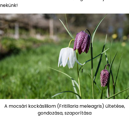
nekünk!
A mocsári kockásliliom (Fritillaria meleagris) ültetése,
gondozása, szaporítása