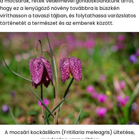
a mocsarak, rétek védelmével gondoskodhatunk arról,
hogy ez a lenyűgöző növény továbbra is büszkén
viríthasson a tavaszi tájban, és folytathassa varázslatos
történetét a természet és az emberek között.
A mocsári kockásliliom (Fritillaria meleagris) ültetése,