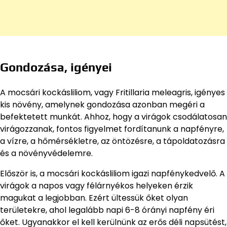
Gondozása, igényei
A mocsári kockásliliom, vagy Fritillaria meleagris, igényes
kis növény, amelynek gondozása azonban megéri a
befektetett munkát. Ahhoz, hogy a virágok csodálatosan
virágozzanak, fontos figyelmet fordítanunk a napfényre,
a vízre, a hőmérsékletre, az öntözésre, a tápoldatozásra
és a növényvédelemre.
Először is, a mocsári kockásliliom igazi napfénykedvelő. A
virágok a napos vagy félárnyékos helyeken érzik
magukat a legjobban. Ezért ültessük őket olyan
területekre, ahol legalább napi 6-8 órányi napfény éri
őket. Ugyanakkor el kell kerülnünk az erős déli napsütést,