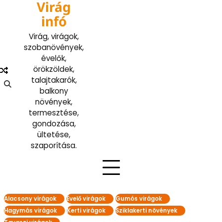
Virág
Skip
to
infó
content
Virág, virágok,
szobanövények,
évelők,
örökzöldek,
talajtakarók,
balkony
növények,
termesztése,
gondozása,
ültetése,
szaporítása.
Alacsony virágok
Évelő virágok
Gumós virágok
Hagymás virágok
Kerti virágok
Sziklakerti növények