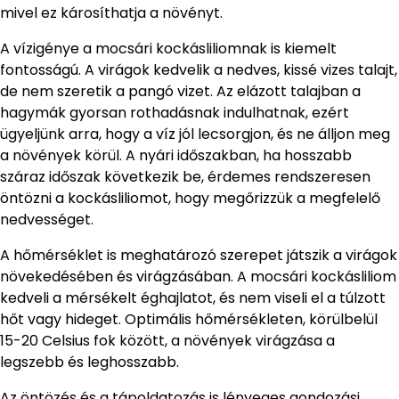
mivel ez károsíthatja a növényt.
A vízigénye a mocsári kockásliliomnak is kiemelt
fontosságú. A virágok kedvelik a nedves, kissé vizes talajt,
de nem szeretik a pangó vizet. Az elázott talajban a
hagymák gyorsan rothadásnak indulhatnak, ezért
ügyeljünk arra, hogy a víz jól lecsorgjon, és ne álljon meg
a növények körül. A nyári időszakban, ha hosszabb
száraz időszak következik be, érdemes rendszeresen
öntözni a kockásliliomot, hogy megőrizzük a megfelelő
nedvességet.
A hőmérséklet is meghatározó szerepet játszik a virágok
növekedésében és virágzásában. A mocsári kockásliliom
kedveli a mérsékelt éghajlatot, és nem viseli el a túlzott
hőt vagy hideget. Optimális hőmérsékleten, körülbelül
15-20 Celsius fok között, a növények virágzása a
legszebb és leghosszabb.
Az öntözés és a tápoldatozás is lényeges gondozási