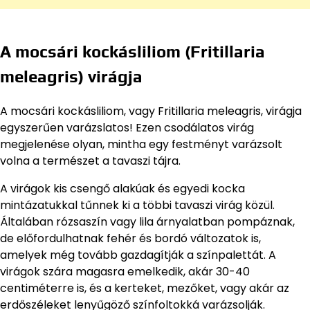
A mocsári kockásliliom (Fritillaria
meleagris) virágja
A mocsári kockásliliom, vagy Fritillaria meleagris, virágja
egyszerűen varázslatos! Ezen csodálatos virág
megjelenése olyan, mintha egy festményt varázsolt
volna a természet a tavaszi tájra.
A virágok kis csengő alakúak és egyedi kocka
mintázatukkal tűnnek ki a többi tavaszi virág közül.
Általában rózsaszín vagy lila árnyalatban pompáznak,
de előfordulhatnak fehér és bordó változatok is,
amelyek még tovább gazdagítják a színpalettát. A
virágok szára magasra emelkedik, akár 30-40
centiméterre is, és a kerteket, mezőket, vagy akár az
erdőszéleket lenyűgöző színfoltokká varázsolják.