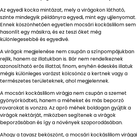
Az egyedi kocka mintázat, mely a virágokon látható,
szinte mindegyik példányra egyedi, mint egy ujjlenyomat.
Ennek köszönhetően egyetlen mocsári kockásliliom sem
hasonlít egy másikra, és ez teszi őket még
különlegesebbé és egyedivé.
A virágok megjelenése nem csupán a színpompájukban
rejlik, hanem az illatukban is. Bár nem rendelkeznek
azonosítható erős illattal, finom, enyhén édeskés illatuk
mégis különleges varázst kölcsönöz a kertnek vagy a
természetes területeknek, ahol megjelennek.
A mocsári kockásliliom virágja nem csupán a szemet
gyönyörködteti, hanem a méheket és más beporzó
rovarokat is vonzza. Az apró méhek boldogan gyűjtik a
virágok nektárját, miközben segítenek a virágok
beporzásában és így a növények szaporodásában.
Ahogy a tavasz beköszönt, a mocsári kockásliliom virágai