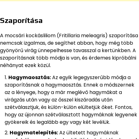
Szaporítása
A mocsári kockásliliom (Fritillaria meleagris) szaporítása
nemcsak izgalmas, de segíthet abban, hogy még több
gyönyörű virág ünnepelhesse tavasszal a kertünkben. A
szaporításnak több módja is van, és érdemes kipróbálni
néhányat ezek közül.
Hagymaosztás:
Az egyik legegyszerűbb módja a
szaporításnak a hagymaosztás. Ennek a módszernek
az a lényege, hogy a már meglévő hagymákat a
virágzás után vagy az ősszel kiszáradás után
szétválasztjuk, és külön-külön elültetjük őket. Fontos,
hogy az újonnan szétválasztott hagymáknak legyenek
gyökereik és legalább egy vagy két levélük.
Hagymatelepítés:
Az ültetett hagymáknak