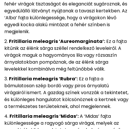
fehér virágok tisztaságot és eleganciát sugároznak, és
egyedülálló látványt nyújtanak a tavaszi kertekben. Az
‘Alba’ fajta különlegessége, hogy a virágokon lévő
egyedi kocka alakú mintázat a fehér színben is
megjelenik.
Fritillaria meleagris ‘Aureomarginata’:
Ez a fajta
kitűnik az élénk sárga széllel rendelkező leveleiről. A
virágok maguk a hagyományos lila vagy rózsaszín
árnyalatokban pompáznak, de az élénk sárga
levelekkel kombinálva még feltűnőbbé válik.
Fritillaria meleagris ‘Rubra’:
Ez a fajta a
bámulatosan szép bordó vagy piros árnyalatú
virágairól ismert. A gazdag színek vonzzák a tekintetet,
és különleges hangulatot kölcsönöznek a kertnek vagy
a természetes területeknek, ahol megjelennek.
Fritillaria meleagris ‘Midas’:
A ‘Midas’ fajta
különlegessége a ragyogó sárga virágai, melyek az