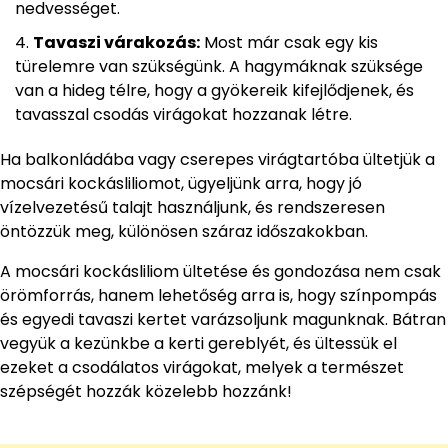
nedvességet.
Tavaszi várakozás:
Most már csak egy kis
türelemre van szükségünk. A hagymáknak szüksége
van a hideg télre, hogy a gyökereik kifejlődjenek, és
tavasszal csodás virágokat hozzanak létre.
Ha balkonládába vagy cserepes virágtartóba ültetjük a
mocsári kockásliliomot, ügyeljünk arra, hogy jó
vízelvezetésű talajt használjunk, és rendszeresen
öntözzük meg, különösen száraz időszakokban.
A mocsári kockásliliom ültetése és gondozása nem csak
örömforrás, hanem lehetőség arra is, hogy színpompás
és egyedi tavaszi kertet varázsoljunk magunknak. Bátran
vegyük a kezünkbe a kerti gereblyét, és ültessük el
ezeket a csodálatos virágokat, melyek a természet
szépségét hozzák közelebb hozzánk!