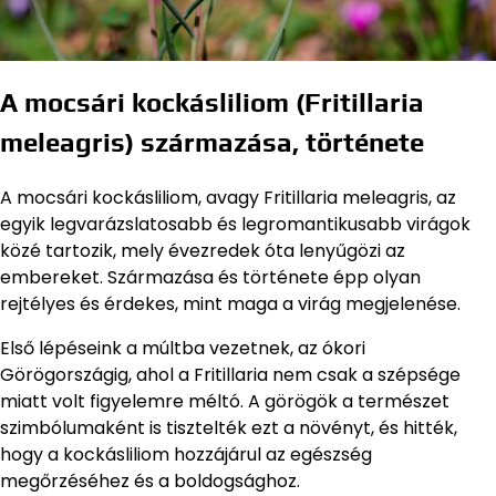
A mocsári kockásliliom (Fritillaria
meleagris) származása, története
A mocsári kockásliliom, avagy Fritillaria meleagris, az
egyik legvarázslatosabb és legromantikusabb virágok
közé tartozik, mely évezredek óta lenyűgözi az
embereket. Származása és története épp olyan
rejtélyes és érdekes, mint maga a virág megjelenése.
Első lépéseink a múltba vezetnek, az ókori
Görögországig, ahol a Fritillaria nem csak a szépsége
miatt volt figyelemre méltó. A görögök a természet
szimbólumaként is tisztelték ezt a növényt, és hitték,
hogy a kockásliliom hozzájárul az egészség
megőrzéséhez és a boldogsághoz.