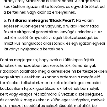
aranykirály Midasznak is tetszenének. A sárga színű
kockásliliom igazán ritka látvány, és egyedi értéket ad
a kerteknek vagy akár az erkélyeknek.
Fritillaria meleagris ‘Black Pearl’:
Ha valami
egészen különlegesre vágyunk, a ‘Black Pearl’ fajta
fekete virágaival garantáltan lenyűgöz mindenkit. Az
extrém sötét árnyalatú virágok titokzatosságot és
misztikus hangulatot árasztanak, és egy igazán egyedi
látványt nyújtanak a kertekben.
Fontos megjegyezni, hogy ezek a különleges fajták
lehetnek nehezebben beszerezhetők, és néhányuk
ritkábban található meg a kereskedelmi kertészetekben
vagy virágüzletekben. Azonban érdemes a megfelelő
forrásokat felkutatni, mert ezek a különleges mocsári
kockásliliom fajták igazi ékszerek lehetnek bármelyik
kert vagy virágos rét számára. Élvezzük a szépségüket,
és csodáljuk meg ezeket a különleges virágokat, melyek
a természet csodálatos sokszínűségét mutatják be