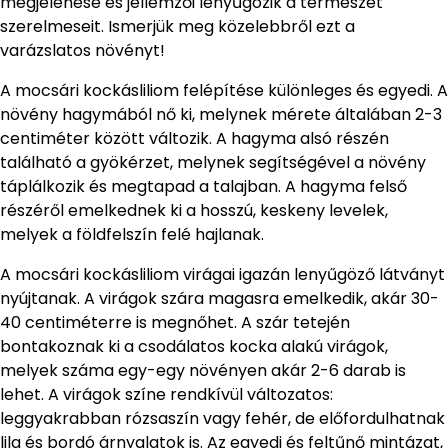
megjelenése és jellemzői lenyűgözik a természet
szerelmeseit. Ismerjük meg közelebbről ezt a
varázslatos növényt!
A mocsári kockásliliom felépítése különleges és egyedi. A
növény hagymából nő ki, melynek mérete általában 2-3
centiméter között változik. A hagyma alsó részén
található a gyökérzet, melynek segítségével a növény
táplálkozik és megtapad a talajban. A hagyma felső
részéről emelkednek ki a hosszú, keskeny levelek,
melyek a földfelszín felé hajlanak.
A mocsári kockásliliom virágai igazán lenyűgöző látványt
nyújtanak. A virágok szára magasra emelkedik, akár 30-
40 centiméterre is megnőhet. A szár tetején
bontakoznak ki a csodálatos kocka alakú virágok,
melyek száma egy-egy növényen akár 2-6 darab is
lehet. A virágok színe rendkívül változatos:
leggyakrabban rózsaszín vagy fehér, de előfordulhatnak
lila és bordó árnyalatok is. Az egyedi és feltűnő mintázat,