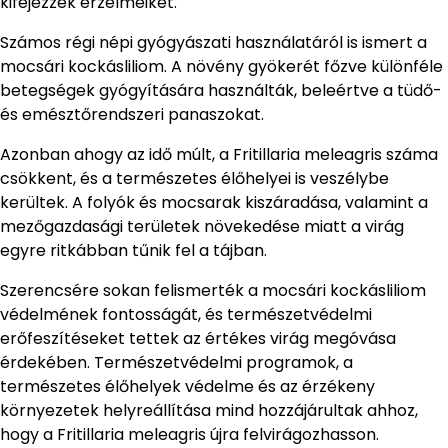
kifejezzék érzelmeiket.
Számos régi népi gyógyászati használatáról is ismert a
mocsári kockásliliom. A növény gyökerét főzve különféle
betegségek gyógyítására használták, beleértve a tüdő-
és emésztőrendszeri panaszokat.
Azonban ahogy az idő múlt, a Fritillaria meleagris száma
csökkent, és a természetes élőhelyei is veszélybe
kerültek. A folyók és mocsarak kiszáradása, valamint a
mezőgazdasági területek növekedése miatt a virág
egyre ritkábban tűnik fel a tájban.
Szerencsére sokan felismerték a mocsári kockásliliom
védelmének fontosságát, és természetvédelmi
erőfeszítéseket tettek az értékes virág megóvása
érdekében. Természetvédelmi programok, a
természetes élőhelyek védelme és az érzékeny
környezetek helyreállítása mind hozzájárultak ahhoz,
hogy a Fritillaria meleagris újra felvirágozhasson.