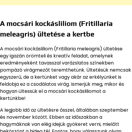
A mocsári kockásliliom (Fritillaria
meleagris) ültetése a kertbe
A mocsári kockásliliom (Fritillaria meleagris) ültetése
egy igazán örömteli és kreatív feladat, amelynek
eredményeként tavasszal varázslatos színekben
pompázó virágmezőt teremthetünk. Ültetésük nemcsak
egyszerű, de a kertünket vagy akár az erkélyünket is
feldobja ez a csodálatos virág. Ismerjük meg, mikor és
hogyan ültessük el a mocsári kockásliliomot a
kertünkbe!
A legjobb idő az ültetésre ősszel, általában szeptember
és november között. Ebben az időszakban a
hagymáknak van elég idejük gyökeret verni, mielőtt
beköszönt a hideg tél. Fontos, hogy válasszunk olyan