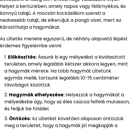
helyet a kertünkben, amely napos vagy félárnyékos, és
könnyű talajú. A mocsári kockásliliom szereti a
nedvesebb talajt, de elkerüljük a pangó vizet, mert ez
károsíthatja a hagymákat.
Az ültetés menete egyszerű, de néhány alapvető lépést
érdemes figyelembe venni:
Előkészítés:
Ássunk ki egy mélyedést a kiválasztott
területen, amely legalább kétszer akkora legyen, mint
a hagymák mérete. Ha több hagymát ültetünk
egymás mellé, tartsunk legalább 10-15 centiméter
távolságot közöttük.
Hagymák elhelyezése:
Helyezzük a hagymákat a
mélyedésbe úgy, hogy az éles csúcsa felfelé mutasson,
és fedjük be földdel.
Öntözés:
Az ültetést követően alaposan öntözzük
meg a területet, hogy a hagymák jól megkapják a