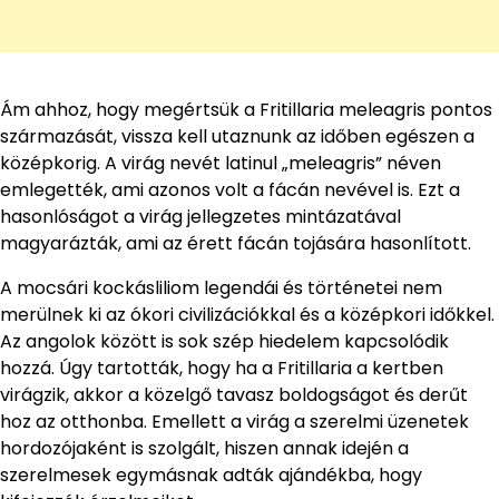
Ám ahhoz, hogy megértsük a Fritillaria meleagris pontos
származását, vissza kell utaznunk az időben egészen a
középkorig. A virág nevét latinul „meleagris” néven
emlegették, ami azonos volt a fácán nevével is. Ezt a
hasonlóságot a virág jellegzetes mintázatával
magyarázták, ami az érett fácán tojására hasonlított.
A mocsári kockásliliom legendái és történetei nem
merülnek ki az ókori civilizációkkal és a középkori időkkel.
Az angolok között is sok szép hiedelem kapcsolódik
hozzá. Úgy tartották, hogy ha a Fritillaria a kertben
virágzik, akkor a közelgő tavasz boldogságot és derűt
hoz az otthonba. Emellett a virág a szerelmi üzenetek
hordozójaként is szolgált, hiszen annak idején a
szerelmesek egymásnak adták ajándékba, hogy