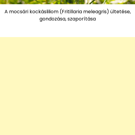
A mocsári kockásliliom (Fritillaria meleagris) ültetése,
gondozása, szaporítása