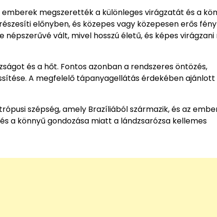
z emberek megszerették a különleges virágzatát és a kö
észesíti előnyben, és közepes vagy közepesen erős fény
 népszerűvé vált, mivel hosszú életű, és képes virágzan
azságot és a hőt. Fontos azonban a rendszeres öntözés,
issítése. A megfelelő tápanyagellátás érdekében ajánlott 
ópusi szépség, amely Brazíliából származik, és az ember
ai és a könnyű gondozása miatt a lándzsarózsa kellemes