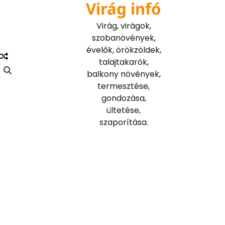
Virág infó
Skip
to
Virág, virágok,
content
szobanövények,
évelők, örökzöldek,
talajtakarók,
balkony növények,
termesztése,
gondozása,
ültetése,
szaporítása.