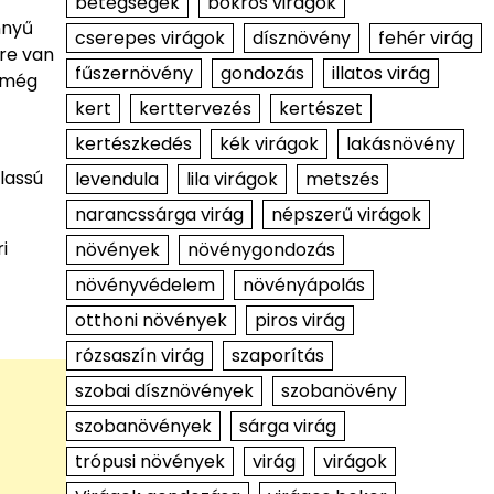
betegségek
bokros virágok
nnyű
cserepes virágok
dísznövény
fehér virág
re van
fűszernövény
gondozás
illatos virág
i még
kert
kerttervezés
kertészet
kertészkedés
kék virágok
lakásnövény
lassú
levendula
lila virágok
metszés
narancssárga virág
népszerű virágok
i
növények
növénygondozás
növényvédelem
növényápolás
otthoni növények
piros virág
rózsaszín virág
szaporítás
szobai dísznövények
szobanövény
szobanövények
sárga virág
trópusi növények
virág
virágok