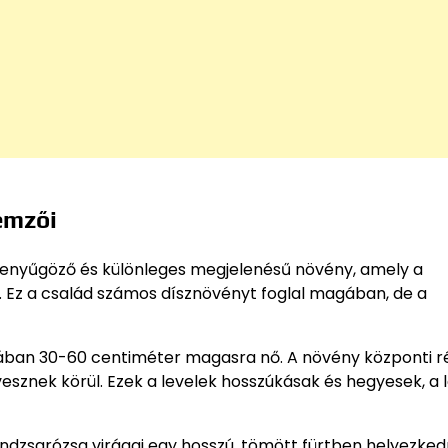
emzői
lenyűgöző és különleges megjelenésű növény, amely a
. Ez a család számos dísznövényt foglal magában, de a
ában 30-60 centiméter magasra nő. A növény központi r
 vesznek körül. Ezek a levelek hosszúkásak és hegyesek, a
 lándzsarózsa virágai egy hosszú, tömött fürtben helyezked