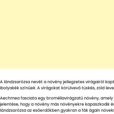
A lándzsarózsa nevét a növény jellegzetes virágairól kap
ibolyakék színűek. A virágokat körülvevő tüskés, zöld l
Aechmea fasciata egy broméliavirágzatú növény, amely je
jelentése, hogy a növény más növényekre kapaszkodik és
lándzsarózsa az esőerdőkben gyakran a fák ágain növekszi