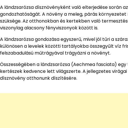
A lándzsarózsa dísznövényként való elterjedése során a
gondozhatóságát. A növény a meleg, párás környezetet r
szüksége. Az otthonokban és kertekben való termesztése
viszonylag alacsony fényviszonyok között is.
A lándzsarózsa gondozása egyszerű, mivel jól tűri a szár
különösen a levelek közötti tartályokba összegyűlt víz fr
felszabadulású műtrágyával trágyázni a növényt.
Összességében a lándzsarózsa (Aechmea fasciata) egy tr
kertészek kedvence lett világszerte. A jellegzetes virág
dísznövény otthonunk díszítésére.