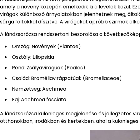
amely a növény közepén emelkedik ki a levelek közül. E
virágok különböző árnyalatokban jelenhetnek meg, általáb
sárga foltokkal díszítve. A virágokat apróbb szirmok alko
A lándzsarózsa rendszertani besorolása a következőképp
Ország: Növények (Plantae)
Osztály: Liliopsida
Rend: Zsályavirágúak (Poales)
Család: Broméliavirágzatúak (Bromeliaceae)
Nemzetség: Aechmea
Faj: Aechmea fasciata
A lándzsarózsa különleges megjelenése és jellegzetes v
otthonokban, irodákban és kertekben, ahol a különleges