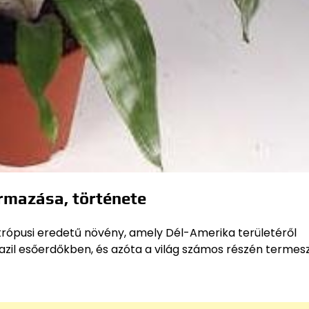
rmazása, története
rópusi eredetű növény, amely Dél-Amerika területéről
brazil esőerdőkben, és azóta a világ számos részén termesz