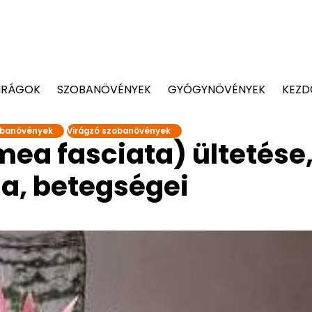
IRÁGOK
SZOBANÖVÉNYEK
GYÓGYNÖVÉNYEK
KEZD
banövények
Virágzó szobanövények
ea fasciata) ültetése
a, betegségei