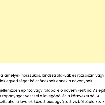
ta, amelyek hosszúkás, lándzsa alakúak és rózsaszín vagy
evelek egyediséget kölcsönöznek ennek a növénynek.
llemzően epifita vagy földből élő növényként nő. Az epif
 tápanyagot vesz fel a levegőből és a környezetből. A
k, ahol a levelek között összegyűjtött vízből táplálkozik