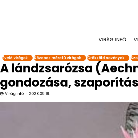
VIRÁG INFÓ
V
Évelő virágok
Közepes méretű virágok
Örökzöld növények
Szo
A lándzsarózsa (Aechm
gondozása, szaporítás
Virág infó
2023.05.16.