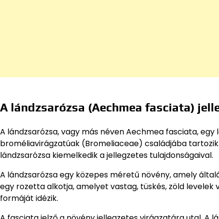
A lándzsarózsa (Aechmea fasciata) jell
A lándzsarózsa, vagy más néven Aechmea fasciata, egy 
broméliavirágzatúak (Bromeliaceae) családjába tartozik
lándzsarózsa kiemelkedik a jellegzetes tulajdonságaival.
A lándzsarózsa egy közepes méretű növény, amely által
egy rozetta alkotja, amelyet vastag, tüskés, zöld levelek
formáját idézik.
A fasciata jelző a növény jellegzetes virágzatára utal. A