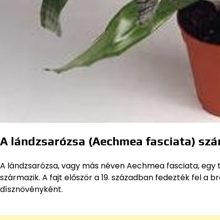
A lándzsarózsa (Aechmea fasciata) szá
A lándzsarózsa, vagy más néven Aechmea fasciata, egy t
származik. A fajt először a 19. században fedezték fel a 
dísznövényként.