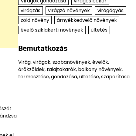
Virágok gondozása
virágos bokor
virágzás
virágzó növények
virágágyás
zöld növény
árnyékkedvelő növények
évelő sziklakerti növények
ültetés
Bemutatkozás
Virág, virágok, szobanövények, évelők,
örökzöldek, talajtakarók, balkony növények,
termesztése, gondozása, ültetése, szaporítása.
észét
 lándzsa
nek el,