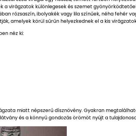
zek a virágzatok különlegesek és szemet gyönyörködtetőe
an rózsaszín, ibolyakék vagy lila színűek, néha fehér va
tják, amelyek körül sűrűn helyezkednek el a kis virágzatok
en néz ki:
irágzata miatt népszerű dísznövény. Gyakran megtalálhat
 látvány és a könnyű gondozás örömöt nyújt a tulajdonos