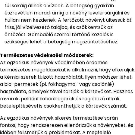
túl sokáig állnak a vízben. A betegség gyakran
észrevétlen marad, amíg a növény levelei sárgulni és
hullani nem kezdenek. A fertőzött növényt ültessük át
friss, jól vízelvezető talajba, és csökkentsük az
öntözést. Gombaölő szerrel történő kezelés is
szükséges lehet a betegség megszüntetéséhez.
Természetes védekezési módszerek:
Az egzotikus növények védelmében érdemes
természetes megoldásokat is alkalmazni, hogy elkerüljük
a kémiai szerek túlzott használatát. Ilyen módszer lehet
a bio-permetek (pl. fokhagyma- vagy csalánlé)
használata, amelyek távol tartják a kártevőket. Hasznos
rovarok, például katicabogarak és ragadozó atkák
betelepítésével is csökkenthetjük a kártevők számát.
Az egzotikus növények sikeres termesztése során
fontos, hogy rendszeresen ellenőrizzük a növényeket, és
időben felismerjük a problémákat. A megfelelő