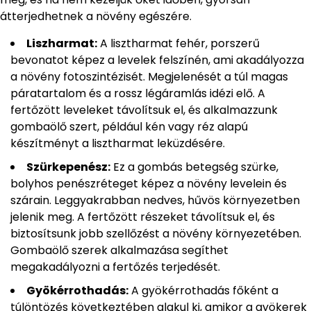
átterjedhetnek a növény egészére.
Liszharmat:
A lisztharmat fehér, porszerű
bevonatot képez a levelek felszínén, ami akadályozza
a növény fotoszintézisét. Megjelenését a túl magas
páratartalom és a rossz légáramlás idézi elő. A
fertőzött leveleket távolítsuk el, és alkalmazzunk
gombaölő szert, például kén vagy réz alapú
készítményt a lisztharmat leküzdésére.
Szürkepenész:
Ez a gombás betegség szürke,
bolyhos penészréteget képez a növény levelein és
szárain. Leggyakrabban nedves, hűvös környezetben
jelenik meg. A fertőzött részeket távolítsuk el, és
biztosítsunk jobb szellőzést a növény környezetében.
Gombaölő szerek alkalmazása segíthet
megakadályozni a fertőzés terjedését.
Gyökérrothadás:
A gyökérrothadás főként a
túlöntözés következtében alakul ki, amikor a gyökerek