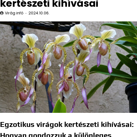
kertészeti kihívásai
Virág infó
2024.10.06.
Egzotikus virágok kertészeti kihívásai:
Hogyan gondozzuk a különleges