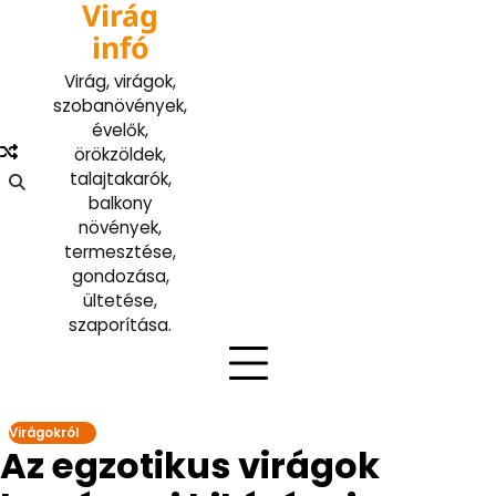
Virág
Skip
to
infó
content
Virág, virágok,
szobanövények,
évelők,
örökzöldek,
talajtakarók,
balkony
növények,
termesztése,
gondozása,
ültetése,
szaporítása.
Virágokról
Az egzotikus virágok