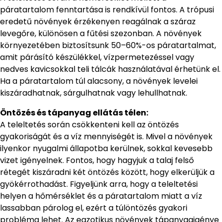
páratartalom fenntartása is rendkívül fontos. A trópusi
eredetű növények érzékenyen reagálnak a száraz
levegőre, különösen a fűtési szezonban. A növények
környezetében biztosítsunk 50–60%-os páratartalmat,
amit párásító készülékkel, vízpermetezéssel vagy
nedves kavicsokkal teli tálcák használatával érhetünk el.
Ha a páratartalom túl alacsony, a növények levelei
kiszáradhatnak, sárgulhatnak vagy lehullhatnak.
Öntözés és tápanyag ellátás télen:
A teleltetés során csökkenteni kell az öntözés
gyakoriságát és a víz mennyiségét is. Mivel a növények
ilyenkor nyugalmi állapotba kerülnek, sokkal kevesebb
vizet igényelnek. Fontos, hogy hagyjuk a talaj felső
rétegét kiszáradni két öntözés között, hogy elkerüljük a
gyökérrothadást. Figyeljünk arra, hogy a teleltetési
helyen a hőmérséklet és a páratartalom miatt a víz
lassabban párolog el, ezért a túlöntözés gyakori
probléma lehet. Az egzotikus növények tápanyagigénye