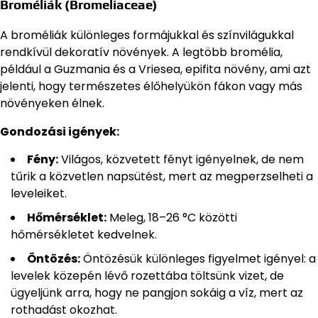
Broméliák (Bromeliaceae)
A broméliák különleges formájukkal és színvilágukkal
rendkívül dekoratív növények. A legtöbb bromélia,
például a Guzmania és a Vriesea, epifita növény, ami azt
jelenti, hogy természetes élőhelyükön fákon vagy más
növényeken élnek.
Gondozási igények:
Fény:
Világos, közvetett fényt igényelnek, de nem
tűrik a közvetlen napsütést, mert az megperzselheti a
leveleiket.
Hőmérséklet:
Meleg, 18–26 °C közötti
hőmérsékletet kedvelnek.
Öntözés:
Öntözésük különleges figyelmet igényel: a
levelek közepén lévő rozettába töltsünk vizet, de
ügyeljünk arra, hogy ne pangjon sokáig a víz, mert az
rothadást okozhat.