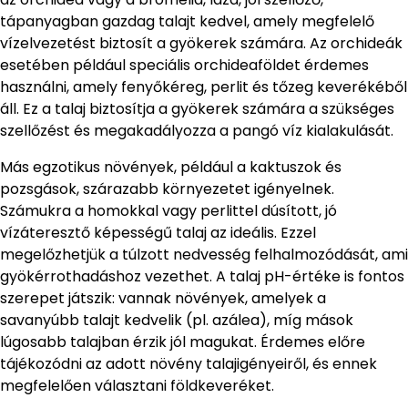
tápanyagban gazdag talajt kedvel, amely megfelelő
vízelvezetést biztosít a gyökerek számára. Az orchideák
esetében például speciális orchideaföldet érdemes
használni, amely fenyőkéreg, perlit és tőzeg keverékéből
áll. Ez a talaj biztosítja a gyökerek számára a szükséges
szellőzést és megakadályozza a pangó víz kialakulását.
Más egzotikus növények, például a kaktuszok és
pozsgások, szárazabb környezetet igényelnek.
Számukra a homokkal vagy perlittel dúsított, jó
vízáteresztő képességű talaj az ideális. Ezzel
megelőzhetjük a túlzott nedvesség felhalmozódását, ami
gyökérrothadáshoz vezethet. A talaj pH-értéke is fontos
szerepet játszik: vannak növények, amelyek a
savanyúbb talajt kedvelik (pl. azálea), míg mások
lúgosabb talajban érzik jól magukat. Érdemes előre
tájékozódni az adott növény talajigényeiről, és ennek
megfelelően választani földkeveréket.