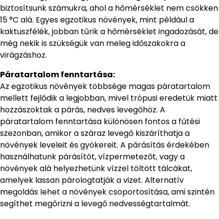
biztosítsunk számukra, ahol a hőmérséklet nem csökken
15 °C alá. Egyes egzotikus növények, mint például a
kaktuszfélék, jobban tűrik a hőmérséklet ingadozását, de
még nekik is szükségük van meleg időszakokra a
virágzáshoz.
Páratartalom fenntartása:
Az egzotikus növények többsége magas páratartalom
mellett fejlődik a legjobban, mivel trópusi eredetük miatt
hozzászoktak a párás, nedves levegőhöz. A
páratartalom fenntartása különösen fontos a fűtési
szezonban, amikor a száraz levegő kiszáríthatja a
növények leveleit és gyökereit. A párásítás érdekében
használhatunk párásítót, vízpermetezőt, vagy a
növények alá helyezhetünk vízzel töltött tálcákat,
amelyek lassan párologtatják a vizet. Alternatív
megoldás lehet a növények csoportosítása, ami szintén
segíthet megőrizni a levegő nedvességtartalmát.