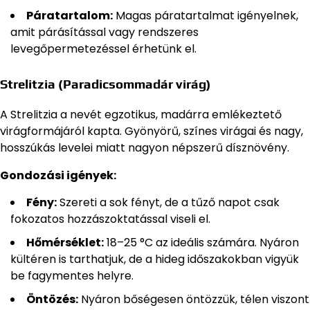
Páratartalom:
Magas páratartalmat igényelnek,
amit párásítással vagy rendszeres
levegőpermetezéssel érhetünk el.
Strelitzia (Paradicsommadár virág)
A Strelitzia a nevét egzotikus, madárra emlékeztető
virágformájáról kapta. Gyönyörű, színes virágai és nagy,
hosszúkás levelei miatt nagyon népszerű dísznövény.
Gondozási igények:
Fény:
Szereti a sok fényt, de a tűző napot csak
fokozatos hozzászoktatással viseli el.
Hőmérséklet:
18–25 °C az ideális számára. Nyáron
kültéren is tarthatjuk, de a hideg időszakokban vigyük
be fagymentes helyre.
Öntözés:
Nyáron bőségesen öntözzük, télen viszont