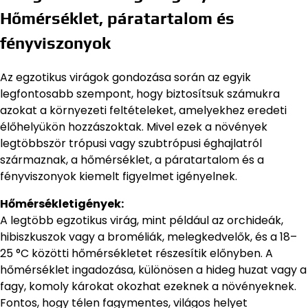
Hőmérséklet, páratartalom és
fényviszonyok
Az egzotikus virágok gondozása során az egyik
legfontosabb szempont, hogy biztosítsuk számukra
azokat a környezeti feltételeket, amelyekhez eredeti
élőhelyükön hozzászoktak. Mivel ezek a növények
legtöbbször trópusi vagy szubtrópusi éghajlatról
származnak, a hőmérséklet, a páratartalom és a
fényviszonyok kiemelt figyelmet igényelnek.
Hőmérsékletigények:
A legtöbb egzotikus virág, mint például az orchideák,
hibiszkuszok vagy a broméliák, melegkedvelők, és a 18–
25 °C közötti hőmérsékletet részesítik előnyben. A
hőmérséklet ingadozása, különösen a hideg huzat vagy a
fagy, komoly károkat okozhat ezeknek a növényeknek.
Fontos, hogy télen fagymentes, világos helyet