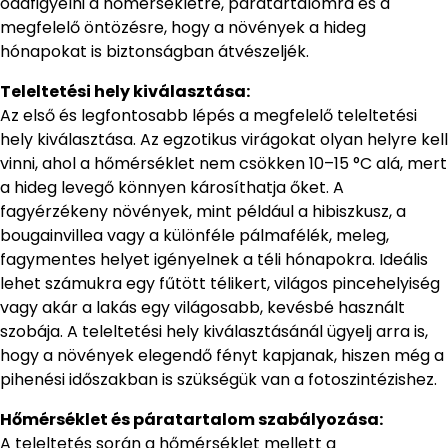
odafigyelni a hőmérsékletre, páratartalomra és a
megfelelő öntözésre, hogy a növények a hideg
hónapokat is biztonságban átvészeljék.
Teleltetési hely kiválasztása:
Az első és legfontosabb lépés a megfelelő teleltetési
hely kiválasztása. Az egzotikus virágokat olyan helyre kell
vinni, ahol a hőmérséklet nem csökken 10–15 °C alá, mert
a hideg levegő könnyen károsíthatja őket. A
fagyérzékeny növények, mint például a hibiszkusz, a
bougainvillea vagy a különféle pálmafélék, meleg,
fagymentes helyet igényelnek a téli hónapokra. Ideális
lehet számukra egy fűtött télikert, világos pincehelyiség
vagy akár a lakás egy világosabb, kevésbé használt
szobája. A teleltetési hely kiválasztásánál ügyelj arra is,
hogy a növények elegendő fényt kapjanak, hiszen még a
pihenési időszakban is szükségük van a fotoszintézishez.
Hőmérséklet és páratartalom szabályozása:
A teleltetés során a hőmérséklet mellett a