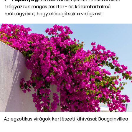
trágyázzuk magas foszfor- és káliumtartalmú
műtrágyával, hogy elősegítsük a virágzást.
Az egzotikus virágok kertészeti kihívásai: Bougainvillea