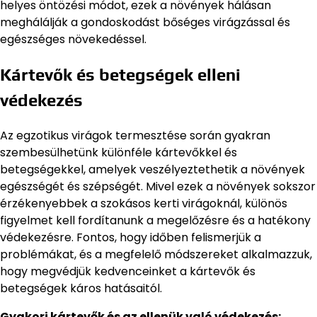
helyes öntözési módot, ezek a növények hálásan
meghálálják a gondoskodást bőséges virágzással és
egészséges növekedéssel.
Kártevők és betegségek elleni
védekezés
Az egzotikus virágok termesztése során gyakran
szembesülhetünk különféle kártevőkkel és
betegségekkel, amelyek veszélyeztethetik a növények
egészségét és szépségét. Mivel ezek a növények sokszor
érzékenyebbek a szokásos kerti virágoknál, különös
figyelmet kell fordítanunk a megelőzésre és a hatékony
védekezésre. Fontos, hogy időben felismerjük a
problémákat, és a megfelelő módszereket alkalmazzuk,
hogy megvédjük kedvenceinket a kártevők és
betegségek káros hatásaitól.
Gyakori kártevők és az ellenük való védekezés: