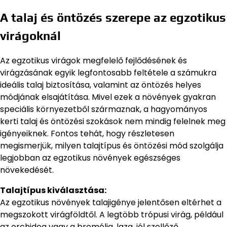
A talaj és öntözés szerepe az egzotikus
virágoknál
Az egzotikus virágok megfelelő fejlődésének és
virágzásának egyik legfontosabb feltétele a számukra
ideális talaj biztosítása, valamint az öntözés helyes
módjának elsajátítása. Mivel ezek a növények gyakran
speciális környezetből származnak, a hagyományos
kerti talaj és öntözési szokások nem mindig felelnek meg
igényeiknek. Fontos tehát, hogy részletesen
megismerjük, milyen talajtípus és öntözési mód szolgálja
legjobban az egzotikus növények egészséges
növekedését.
Talajtípus kiválasztása:
Az egzotikus növények talajigénye jelentősen eltérhet a
megszokott virágföldtől. A legtöbb trópusi virág, például
az orchidea vagy a bromélia, laza, jól szellőző,