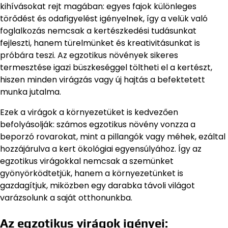
kihívásokat rejt magában: egyes fajok különleges
törődést és odafigyelést igényelnek, így a velük való
foglalkozás nemcsak a kertészkedési tudásunkat
fejleszti, hanem türelmünket és kreativitásunkat is
próbára teszi. Az egzotikus növények sikeres
termesztése igazi büszkeséggel töltheti el a kertészt,
hiszen minden virágzás vagy új hajtás a befektetett
munka jutalma.
Ezek a virágok a környezetüket is kedvezően
befolyásolják: számos egzotikus növény vonzza a
beporzó rovarokat, mint a pillangók vagy méhek, ezáltal
hozzájárulva a kert ökológiai egyensúlyához. Így az
egzotikus virágokkal nemcsak a szemünket
gyönyörködtetjük, hanem a környezetünket is
gazdagítjuk, miközben egy darabka távoli világot
varázsolunk a saját otthonunkba.
Az egzotikus virágok igényei: