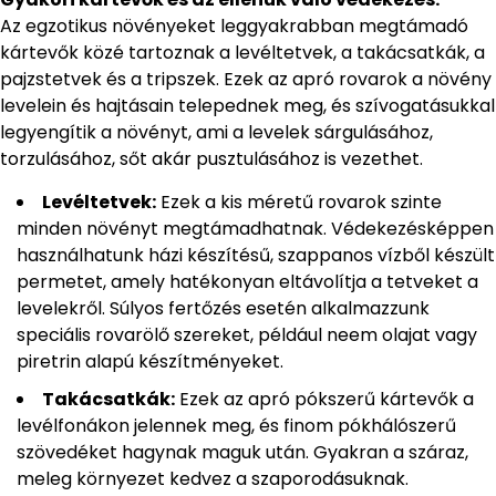
Az egzotikus növényeket leggyakrabban megtámadó
kártevők közé tartoznak a levéltetvek, a takácsatkák, a
pajzstetvek és a tripszek. Ezek az apró rovarok a növény
levelein és hajtásain telepednek meg, és szívogatásukkal
legyengítik a növényt, ami a levelek sárgulásához,
torzulásához, sőt akár pusztulásához is vezethet.
Levéltetvek:
Ezek a kis méretű rovarok szinte
minden növényt megtámadhatnak. Védekezésképpen
használhatunk házi készítésű, szappanos vízből készült
permetet, amely hatékonyan eltávolítja a tetveket a
levelekről. Súlyos fertőzés esetén alkalmazzunk
speciális rovarölő szereket, például neem olajat vagy
piretrin alapú készítményeket.
Takácsatkák:
Ezek az apró pókszerű kártevők a
levélfonákon jelennek meg, és finom pókhálószerű
szövedéket hagynak maguk után. Gyakran a száraz,
meleg környezet kedvez a szaporodásuknak.