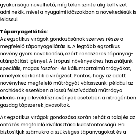
gyakorisága növelhető, míg télen szinte alig kell vizet
adni nekik, mivel a nyugalmi időszakban a növekedésük is
lelassul.
Tápanyagellátás:
Az egzotikus virágok gondozásának szerves része a
megfelelő tápanyagellátás is. A legtöbb egzotikus
növény gyors növekedésű, ezért rendszeres tápanyag-
utánpótlást igényel. A trópusi növényekhez használjunk
speciális, magas foszfor- és káliumtartalmú trágyákat,
amelyek serkentik a virágzást. Fontos, hogy az adott
növényhez megfelelő műtrágyát válasszunk: például az
orchideák esetében a lassú felszívódású műtrágya
ideális, míg a levéldísznövények esetében a nitrogénben
gazdag tápszerek javasoltak.
Az egzotikus virágok gondozása során tehát a talaj és az
öntözés megfelelő kiválasztása kulcsfontosságú. Ha
biztosítjuk számukra a szükséges tápanyagokat és a