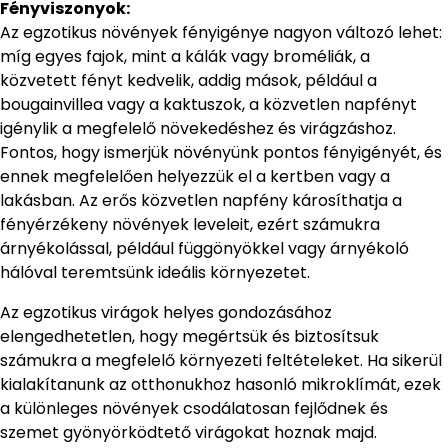
Fényviszonyok:
Az egzotikus növények fényigénye nagyon változó lehet:
míg egyes fajok, mint a kálák vagy broméliák, a
közvetett fényt kedvelik, addig mások, például a
bougainvillea vagy a kaktuszok, a közvetlen napfényt
igénylik a megfelelő növekedéshez és virágzáshoz.
Fontos, hogy ismerjük növényünk pontos fényigényét, és
ennek megfelelően helyezzük el a kertben vagy a
lakásban. Az erős közvetlen napfény károsíthatja a
fényérzékeny növények leveleit, ezért számukra
árnyékolással, például függönyökkel vagy árnyékoló
hálóval teremtsünk ideális környezetet.
Az egzotikus virágok helyes gondozásához
elengedhetetlen, hogy megértsük és biztosítsuk
számukra a megfelelő környezeti feltételeket. Ha sikerül
kialakítanunk az otthonukhoz hasonló mikroklímát, ezek
a különleges növények csodálatosan fejlődnek és
szemet gyönyörködtető virágokat hoznak majd.