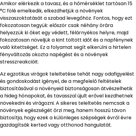
Amikor elérkezik a tavasz, és a hőmérséklet tartósan 15
°C fölé emelkedik, elkezdhetjük a növények
visszaszoktatását a szabad levegőhöz. Fontos, hogy ezt
fokozatosan tegyük: először csak néhány órára
helyezzük ki őket egy védett, félárnyékos helyre, majd
fokozatosan növeljük a kint töltött időt és a napfénynek
való kitettséget. Ez a folyamat segít elkerülni a hirtelen
fényváltozás okozta napégést és a növények
stresszreakcióit.
Az egzotikus virágok teleltetése tehát nagy odafigyelést
és gondoskodást igényel, de a megfelelő feltételek
biztosításával a növényeid biztonságosan átvészelhetik
a hideg hónapokat, és tavasszal újult erővel kezdhetnek
növekedni és virágozni. A sikeres teleltetés nemcsak a
növények egészségét őrzi meg, hanem hosszú távon
biztosítja, hogy ezek a különleges szépségek évről évre
gazdagítsák kerted vagy otthonod hangulatát.