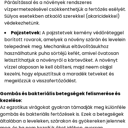
Párásítással és a növények rendszeres
vízpermetezésével csökkenthetjük a fertőzés esélyét.
Súlyos esetekben atkaölő szerekkel (akaricidekkel)
védekezhetünk.
Pajzstetvek:
A pajzstetvek kemény védőréteggel
borított rovarok, amelyek a növény szárán és levelein
telepednek meg. Mechanikus eltávolításukhoz
használhatunk puha sörtéjű kefét, amivel óvatosan
letisztíthatjuk a növényről a kártevőket. A növényt
vízzel alaposan le kell öblíteni, majd neem olajjal
kezelni, hogy elpusztítsuk a maradék tetveket és
megelőzzük a visszafertőződést.
Gombás és bakteriális betegségek felismerése és
kezelése:
Az egzotikus virágokat gyakran támadják meg különféle
gombás és bakteriális fertőzések is. Ezek a betegségek
általában a leveleken, szárakon és gyökereken jelennek
meg, és ha nem kezeljük őket időben, gyorsan