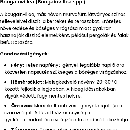
Bougainvillea (Bougainvillea spp.)
A bougainvillea, más néven murvafürt, látványos színes
felleveleivel díszíti a kerteket és teraszokat. Erőteljes
növekedése és bőséges virágzása miatt gyakran
használják díszítő elemekként, például pergolák és falak
befuttatására.
Gondozási igények:
Fény:
Teljes napfényt igényel, legalább napi 6 óra
közvetlen napsütés szükséges a bőséges virágzáshoz.
Hőmérséklet:
Melegkedvelő növény, 20–30 °C
között fejlődik a legjobban. A hideg időszakokban
vigyük védett, fagymentes helyre.
Öntözés:
Mérsékelt öntözést igényel, és jól tűri a
szárazságot. A túlzott vízmennyiség a
gyökérrothadást és a virágzás elmaradását okozhatja.
Tápanyag:
Tavasszal és nyáron rendszeresen