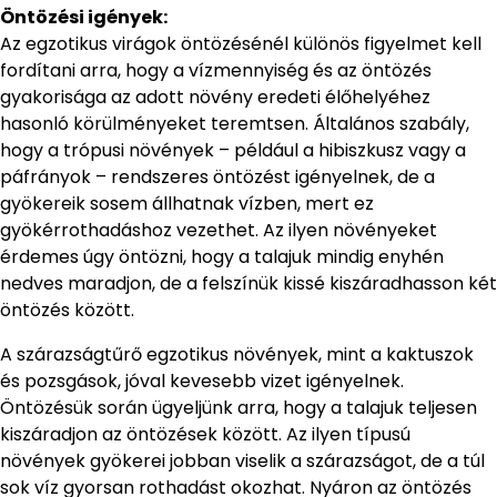
Öntözési igények:
Az egzotikus virágok öntözésénél különös figyelmet kell
fordítani arra, hogy a vízmennyiség és az öntözés
gyakorisága az adott növény eredeti élőhelyéhez
hasonló körülményeket teremtsen. Általános szabály,
hogy a trópusi növények – például a hibiszkusz vagy a
páfrányok – rendszeres öntözést igényelnek, de a
gyökereik sosem állhatnak vízben, mert ez
gyökérrothadáshoz vezethet. Az ilyen növényeket
érdemes úgy öntözni, hogy a talajuk mindig enyhén
nedves maradjon, de a felszínük kissé kiszáradhasson két
öntözés között.
A szárazságtűrő egzotikus növények, mint a kaktuszok
és pozsgások, jóval kevesebb vizet igényelnek.
Öntözésük során ügyeljünk arra, hogy a talajuk teljesen
kiszáradjon az öntözések között. Az ilyen típusú
növények gyökerei jobban viselik a szárazságot, de a túl
sok víz gyorsan rothadást okozhat. Nyáron az öntözés