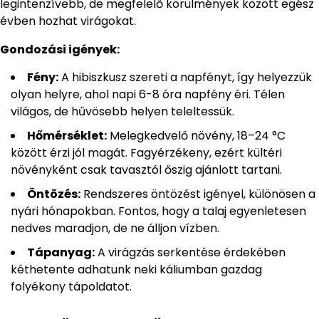
legintenzívebb, de megfelelő körülmények között egész
évben hozhat virágokat.
Gondozási igények:
Fény:
A hibiszkusz szereti a napfényt, így helyezzük
olyan helyre, ahol napi 6-8 óra napfény éri. Télen
világos, de hűvösebb helyen teleltessük.
Hőmérséklet:
Melegkedvelő növény, 18–24 °C
között érzi jól magát. Fagyérzékeny, ezért kültéri
növényként csak tavasztól őszig ajánlott tartani.
Öntözés:
Rendszeres öntözést igényel, különösen a
nyári hónapokban. Fontos, hogy a talaj egyenletesen
nedves maradjon, de ne álljon vízben.
Tápanyag:
A virágzás serkentése érdekében
kéthetente adhatunk neki káliumban gazdag
folyékony tápoldatot.