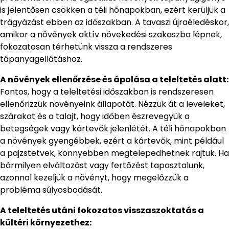
is jelentősen csökken a téli hónapokban, ezért kerüljük a
trágyázást ebben az időszakban. A tavaszi újraéledéskor,
amikor a növények aktív növekedési szakaszba lépnek,
fokozatosan térhetünk vissza a rendszeres
tápanyagellátáshoz.
A növények ellenőrzése és ápolása a teleltetés alatt:
Fontos, hogy a teleltetési időszakban is rendszeresen
ellenőrizzük növényeink állapotát. Nézzük át a leveleket,
szárakat és a talajt, hogy időben észrevegyük a
betegségek vagy kártevők jelenlétét. A téli hónapokban
a növények gyengébbek, ezért a kártevők, mint például
a pajzstetvek, könnyebben megtelepedhetnek rajtuk. Ha
bármilyen elváltozást vagy fertőzést tapasztalunk,
azonnal kezeljük a növényt, hogy megelőzzük a
probléma súlyosbodását.
A teleltetés utáni fokozatos visszaszoktatás a
kültéri környezethez: