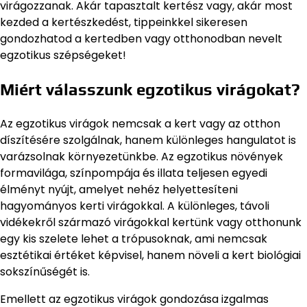
virágozzanak. Akár tapasztalt kertész vagy, akár most
kezded a kertészkedést, tippeinkkel sikeresen
gondozhatod a kertedben vagy otthonodban nevelt
egzotikus szépségeket!
Miért válasszunk egzotikus virágokat?
Az egzotikus virágok nemcsak a kert vagy az otthon
díszítésére szolgálnak, hanem különleges hangulatot is
varázsolnak környezetünkbe. Az egzotikus növények
formavilága, színpompája és illata teljesen egyedi
élményt nyújt, amelyet nehéz helyettesíteni
hagyományos kerti virágokkal. A különleges, távoli
vidékekről származó virágokkal kertünk vagy otthonunk
egy kis szelete lehet a trópusoknak, ami nemcsak
esztétikai értéket képvisel, hanem növeli a kert biológiai
sokszínűségét is.
Emellett az egzotikus virágok gondozása izgalmas