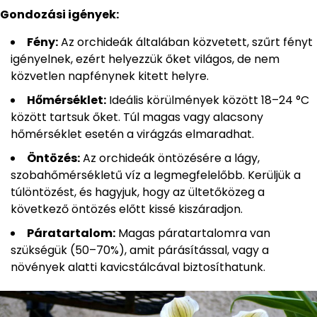
Gondozási igények:
Fény:
Az orchideák általában közvetett, szűrt fényt
igényelnek, ezért helyezzük őket világos, de nem
közvetlen napfénynek kitett helyre.
Hőmérséklet:
Ideális körülmények között 18–24 °C
között tartsuk őket. Túl magas vagy alacsony
hőmérséklet esetén a virágzás elmaradhat.
Öntözés:
Az orchideák öntözésére a lágy,
szobahőmérsékletű víz a legmegfelelőbb. Kerüljük a
túlöntözést, és hagyjuk, hogy az ültetőközeg a
következő öntözés előtt kissé kiszáradjon.
Páratartalom:
Magas páratartalomra van
szükségük (50–70%), amit párásítással, vagy a
növények alatti kavicstálcával biztosíthatunk.