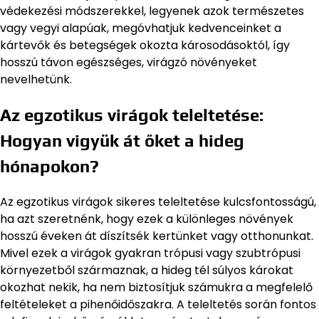
védekezési módszerekkel, legyenek azok természetes
vagy vegyi alapúak, megóvhatjuk kedvenceinket a
kártevők és betegségek okozta károsodásoktól, így
hosszú távon egészséges, virágzó növényeket
nevelhetünk.
Az egzotikus virágok teleltetése:
Hogyan vigyük át őket a hideg
hónapokon?
Az egzotikus virágok sikeres teleltetése kulcsfontosságú,
ha azt szeretnénk, hogy ezek a különleges növények
hosszú éveken át díszítsék kertünket vagy otthonunkat.
Mivel ezek a virágok gyakran trópusi vagy szubtrópusi
környezetből származnak, a hideg tél súlyos károkat
okozhat nekik, ha nem biztosítjuk számukra a megfelelő
feltételeket a pihenőidőszakra. A teleltetés során fontos