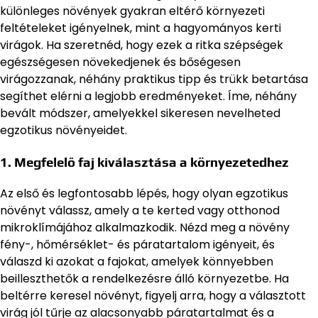
különleges növények gyakran eltérő környezeti
feltételeket igényelnek, mint a hagyományos kerti
virágok. Ha szeretnéd, hogy ezek a ritka szépségek
egészségesen növekedjenek és bőségesen
virágozzanak, néhány praktikus tipp és trükk betartása
segíthet elérni a legjobb eredményeket. Íme, néhány
bevált módszer, amelyekkel sikeresen nevelheted
egzotikus növényeidet.
1. Megfelelő faj kiválasztása a környezetedhez
Az első és legfontosabb lépés, hogy olyan egzotikus
növényt válassz, amely a te kerted vagy otthonod
mikroklímájához alkalmazkodik. Nézd meg a növény
fény-, hőmérséklet- és páratartalom igényeit, és
válaszd ki azokat a fajokat, amelyek könnyebben
beilleszthetők a rendelkezésre álló környezetbe. Ha
beltérre keresel növényt, figyelj arra, hogy a választott
virág jól tűrje az alacsonyabb páratartalmat és a