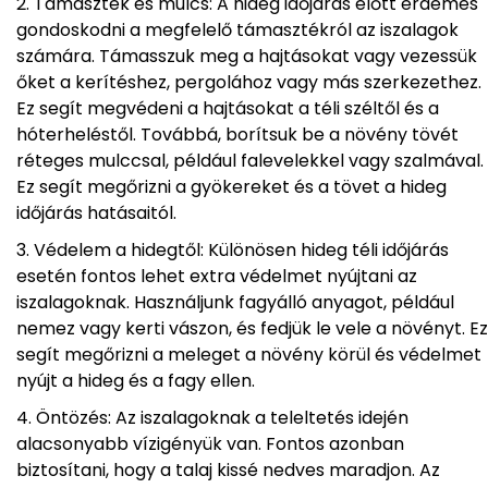
Támaszték és mulcs: A hideg időjárás előtt érdemes
gondoskodni a megfelelő támasztékról az iszalagok
számára. Támasszuk meg a hajtásokat vagy vezessük
őket a kerítéshez, pergolához vagy más szerkezethez.
Ez segít megvédeni a hajtásokat a téli széltől és a
hóterheléstől. Továbbá, borítsuk be a növény tövét
réteges mulccsal, például falevelekkel vagy szalmával.
Ez segít megőrizni a gyökereket és a tövet a hideg
időjárás hatásaitól.
Védelem a hidegtől: Különösen hideg téli időjárás
esetén fontos lehet extra védelmet nyújtani az
iszalagoknak. Használjunk fagyálló anyagot, például
nemez vagy kerti vászon, és fedjük le vele a növényt. Ez
segít megőrizni a meleget a növény körül és védelmet
nyújt a hideg és a fagy ellen.
Öntözés: Az iszalagoknak a teleltetés idején
alacsonyabb vízigényük van. Fontos azonban
biztosítani, hogy a talaj kissé nedves maradjon. Az