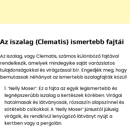
Az iszalag (Clematis) ismertebb fajtái
Az iszalag, vagy Clematis, számos különböző fajtával
rendelkezik, amelyek mindegyike saját varázslatos
tulajdonságokkal és virágzással bír. Engedjék meg, hogy
bemutassak néhányat az ismertebb iszalagfajták közül!
‘Nelly Moser’: Ez a fajta az egyik legismertebb és
legnépszerűbb iszalag a kertészek körében. Virágai
hatalmasak és látványosak, rózsaszín alapszínnel és
sötétebb csíkokkal. A ‘Nelly Moser’ júniustól júliusig
virágzik, és rendkívül lenyűgöző látványt nyújt a
kertben vagy a pergolán.