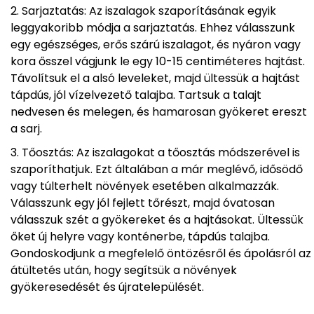
Sarjaztatás: Az iszalagok szaporításának egyik
leggyakoribb módja a sarjaztatás. Ehhez válasszunk
egy egészséges, erős szárú iszalagot, és nyáron vagy
kora ősszel vágjunk le egy 10-15 centiméteres hajtást.
Távolítsuk el a alsó leveleket, majd ültessük a hajtást
tápdús, jól vízelvezető talajba. Tartsuk a talajt
nedvesen és melegen, és hamarosan gyökeret ereszt
a sarj.
Tőosztás: Az iszalagokat a tőosztás módszerével is
szaporíthatjuk. Ezt általában a már meglévő, idősödő
vagy túlterhelt növények esetében alkalmazzák.
Válasszunk egy jól fejlett tőrészt, majd óvatosan
válasszuk szét a gyökereket és a hajtásokat. Ültessük
őket új helyre vagy konténerbe, tápdús talajba.
Gondoskodjunk a megfelelő öntözésről és ápolásról az
átültetés után, hogy segítsük a növények
gyökeresedését és újratelepülését.