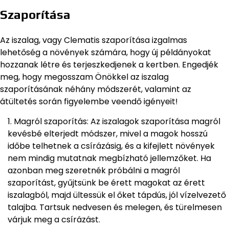
Szaporítása
Az iszalag, vagy Clematis szaporítása izgalmas
lehetőség a növények számára, hogy új példányokat
hozzanak létre és terjeszkedjenek a kertben. Engedjék
meg, hogy megosszam Önökkel az iszalag
szaporításának néhány módszerét, valamint az
átültetés során figyelembe veendő igényeit!
Magról szaporítás: Az iszalagok szaporítása magról
kevésbé elterjedt módszer, mivel a magok hosszú
időbe telhetnek a csírázásig, és a kifejlett növények
nem mindig mutatnak megbízható jellemzőket. Ha
azonban meg szeretnék próbálni a magról
szaporítást, gyűjtsünk be érett magokat az érett
iszalagból, majd ültessük el őket tápdús, jól vízelvezető
talajba. Tartsuk nedvesen és melegen, és türelmesen
várjuk meg a csírázást.