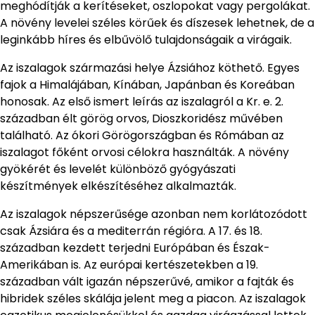
meghódítják a kerítéseket, oszlopokat vagy pergolákat.
A növény levelei széles körűek és díszesek lehetnek, de a
leginkább híres és elbűvölő tulajdonságaik a virágaik.
Az iszalagok származási helye Ázsiához köthető. Egyes
fajok a Himalájában, Kínában, Japánban és Koreában
honosak. Az első ismert leírás az iszalagról a Kr. e. 2.
században élt görög orvos, Dioszkoridész művében
található. Az ókori Görögországban és Rómában az
iszalagot főként orvosi célokra használták. A növény
gyökérét és levelét különböző gyógyászati
készítmények elkészítéséhez alkalmazták.
Az iszalagok népszerűsége azonban nem korlátozódott
csak Ázsiára és a mediterrán régióra. A 17. és 18.
században kezdett terjedni Európában és Észak-
Amerikában is. Az európai kertészetekben a 19.
században vált igazán népszerűvé, amikor a fajták és
hibridek széles skálája jelent meg a piacon. Az iszalagok