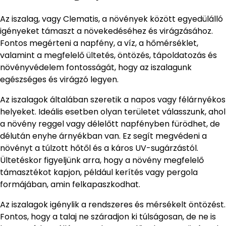
Az iszalag, vagy Clematis, a növények között egyedülálló
igényeket támaszt a növekedéséhez és virágzásához.
Fontos megérteni a napfény, a víz, a hőmérséklet,
valamint a megfelelő ültetés, öntözés, tápoldatozás és
növényvédelem fontosságát, hogy az iszalagunk
egészséges és virágzó legyen.
Az iszalagok általában szeretik a napos vagy félárnyékos
helyeket. Ideális esetben olyan területet válasszunk, ahol
a növény reggel vagy délelőtt napfényben fürödhet, de
délután enyhe árnyékban van. Ez segít megvédeni a
növényt a túlzott hőtől és a káros UV-sugárzástól.
Ültetéskor figyeljünk arra, hogy a növény megfelelő
támasztékot kapjon, például kerítés vagy pergola
formájában, amin felkapaszkodhat.
Az iszalagok igénylik a rendszeres és mérsékelt öntözést.
Fontos, hogy a talaj ne száradjon ki túlságosan, de ne is