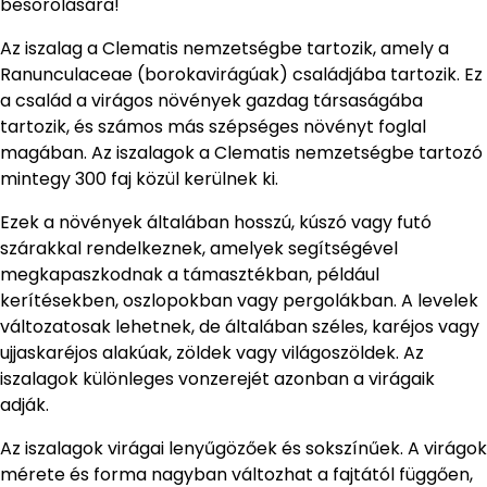
besorolására!
Az iszalag a Clematis nemzetségbe tartozik, amely a
Ranunculaceae (borokavirágúak) családjába tartozik. Ez
a család a virágos növények gazdag társaságába
tartozik, és számos más szépséges növényt foglal
magában. Az iszalagok a Clematis nemzetségbe tartozó
mintegy 300 faj közül kerülnek ki.
Ezek a növények általában hosszú, kúszó vagy futó
szárakkal rendelkeznek, amelyek segítségével
megkapaszkodnak a támasztékban, például
kerítésekben, oszlopokban vagy pergolákban. A levelek
változatosak lehetnek, de általában széles, karéjos vagy
ujjaskaréjos alakúak, zöldek vagy világoszöldek. Az
iszalagok különleges vonzerejét azonban a virágaik
adják.
Az iszalagok virágai lenyűgözőek és sokszínűek. A virágok
mérete és forma nagyban változhat a fajtától függően,