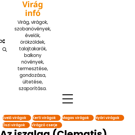
Virág
Skip
to
infó
content
Virág, virágok,
szobanövények,
évelők,
örökzöldek,
talajtakarók,
balkony
növények,
termesztése,
gondozása,
ültetése,
szaporítása.
Évelő virágok
Kerti virágok
Magas virágok
Nyári virágok
Őszi virágok
Virágzó cserje
Az iszalag (Clematis)