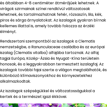
és általában 4-8 centiméter átmérőjűek lehetnek. A
virágok szirmainak színei rendkívül változatosak
lehetnek, és tartalmazhatnak fehér, rózsaszín, lila, kék,
piros és sárga árnyalatokat. Az iszalagok gyakran bírnak
kellemes illattal is, amely tovább fokozza az érzéki
élményt.
Rendszertani szempontból az iszalagok a Clematis
nemzetségbe, a Ranunculaceae családba és az európai
iszalag (Clematis vitalba) alfajába tartoznak. Az alfaj
tagjai Európa, Közép-Ázsia és Nyugat-Kína területein
honosak, és a leggyakrabban termesztett iszalagfaj. Az
iszalagok további fajai szerte a világon megtalálhatók, és
különböző klímaviszonyokhoz és környezetekhez
alkalmazkodtak.
Az iszalagok szépségükkel és változatosságukkal a
kertek és a természet igazi ékkövei.