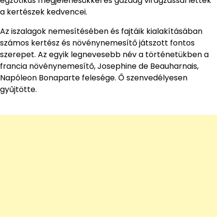
egzotikus megjelenésükkel és gazdag virágzással lettek
a kertészek kedvencei.
Az iszalagok nemesítésében és fajtáik kialakításában
számos kertész és növénynemesítő játszott fontos
szerepet. Az egyik legnevesebb név a történetükben a
francia növénynemesítő, Josephine de Beauharnais,
Napóleon Bonaparte felesége. Ő szenvedélyesen
gyűjtötte.