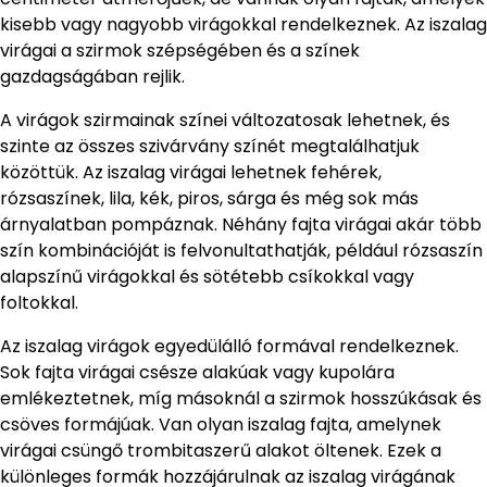
kisebb vagy nagyobb virágokkal rendelkeznek. Az iszalag
virágai a szirmok szépségében és a színek
gazdagságában rejlik.
A virágok szirmainak színei változatosak lehetnek, és
szinte az összes szivárvány színét megtalálhatjuk
közöttük. Az iszalag virágai lehetnek fehérek,
rózsaszínek, lila, kék, piros, sárga és még sok más
árnyalatban pompáznak. Néhány fajta virágai akár több
szín kombinációját is felvonultathatják, például rózsaszín
alapszínű virágokkal és sötétebb csíkokkal vagy
foltokkal.
Az iszalag virágok egyedülálló formával rendelkeznek.
Sok fajta virágai csésze alakúak vagy kupolára
emlékeztetnek, míg másoknál a szirmok hosszúkásak és
csöves formájúak. Van olyan iszalag fajta, amelynek
virágai csüngő trombitaszerű alakot öltenek. Ezek a
különleges formák hozzájárulnak az iszalag virágának