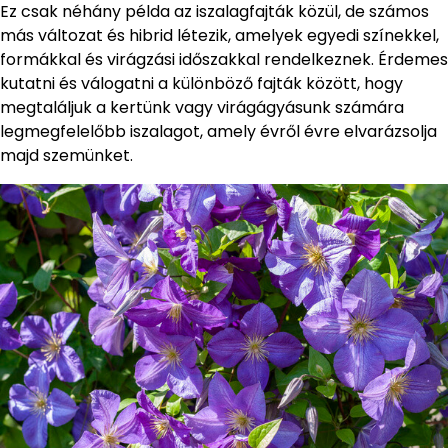
Ez csak néhány példa az iszalagfajták közül, de számos
más változat és hibrid létezik, amelyek egyedi színekkel,
formákkal és virágzási időszakkal rendelkeznek. Érdemes
kutatni és válogatni a különböző fajták között, hogy
megtaláljuk a kertünk vagy virágágyásunk számára
legmegfelelőbb iszalagot, amely évről évre elvarázsolja
majd szemünket.