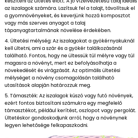
készíteni az ültetés előtt. A jó vízelvezetésű talaj ideális
az iszalagok számára. Lazítsuk fel a talajt, távolítsuk el
a gyomnövényeket, és keverjünk hozzá komposztot
vagy más szerves anyagot a talaj
tápanyagtartalmának növelése érdekében.
Ültetési mélység: Az iszalagokat a gyökérnyakuknál
kell ültetni, ami a szár és a gyökér találkozásánál
található. Fontos, hogy ne ültessük túl mélyre vagy túl
magasra a növényt, mert ez befolyásolhatja a
növekedését és virágzását. Az optimális ültetési
mélységet a növény csomagolásán található
utasítások alapján határozzuk meg.
Támaszték: Az iszalagok kúszó vagy futó növények,
ezért fontos biztosítani számukra egy megfelelő
támasztékot, például kerítést, oszlopot vagy pergolát.
Ültetéskor gondoskodjunk arról, hogy a növénynek
legyen lehetősége felkapaszkodni.