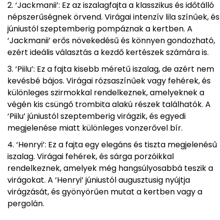
‘Jackmanii’: Ez az iszalagfajta a klasszikus és időtálló
népszerűségnek örvend. Virágai intenzív lila színűek, és
júniustól szeptemberig pompáznak a kertben. A
‘Jackmanii’ erős növekedésű és könnyen gondozható,
ezért ideális választás a kezdő kertészek számára is.
‘Piilu’: Ez a fajta kisebb méretű iszalag, de azért nem
kevésbé bájos. Virágai rózsaszínűek vagy fehérek, és
különleges szirmokkal rendelkeznek, amelyeknek a
végén kis csüngő trombita alakú részek találhatók. A
‘Piilu’ júniustól szeptemberig virágzik, és egyedi
megjelenése miatt különleges vonzerővel bír.
‘Henryi’: Ez a fajta egy elegáns és tiszta megjelenésű
iszalag. Virágai fehérek, és sárga porzóikkal
rendelkeznek, amelyek még hangsúlyosabbá teszik a
virágokat. A ‘Henryi’ júniustól augusztusig nyújtja
virágzását, és gyönyörűen mutat a kertben vagy a
pergolán.