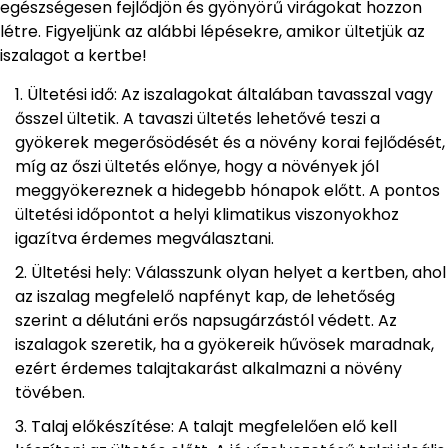
egészségesen fejlődjön és gyönyörű virágokat hozzon
létre. Figyeljünk az alábbi lépésekre, amikor ültetjük az
iszalagot a kertbe!
Ültetési idő: Az iszalagokat általában tavasszal vagy
ősszel ültetik. A tavaszi ültetés lehetővé teszi a
gyökerek megerősödését és a növény korai fejlődését,
míg az őszi ültetés előnye, hogy a növények jól
meggyökereznek a hidegebb hónapok előtt. A pontos
ültetési időpontot a helyi klimatikus viszonyokhoz
igazítva érdemes megválasztani.
Ültetési hely: Válasszunk olyan helyet a kertben, ahol
az iszalag megfelelő napfényt kap, de lehetőség
szerint a délutáni erős napsugárzástól védett. Az
iszalagok szeretik, ha a gyökereik hűvösek maradnak,
ezért érdemes talajtakarást alkalmazni a növény
tövében.
Talaj előkészítése: A talajt megfelelően elő kell