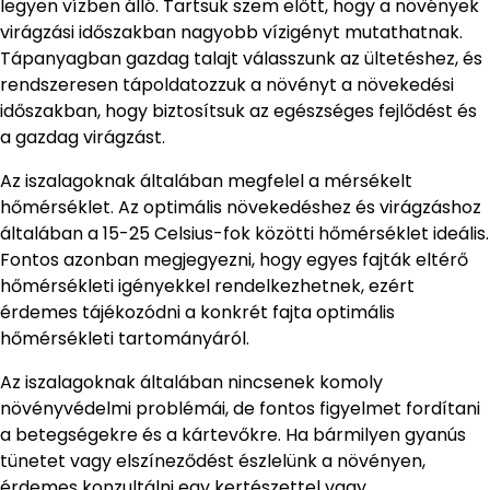
legyen vízben álló. Tartsuk szem előtt, hogy a növények
virágzási időszakban nagyobb vízigényt mutathatnak.
Tápanyagban gazdag talajt válasszunk az ültetéshez, és
rendszeresen tápoldatozzuk a növényt a növekedési
időszakban, hogy biztosítsuk az egészséges fejlődést és
a gazdag virágzást.
Az iszalagoknak általában megfelel a mérsékelt
hőmérséklet. Az optimális növekedéshez és virágzáshoz
általában a 15-25 Celsius-fok közötti hőmérséklet ideális.
Fontos azonban megjegyezni, hogy egyes fajták eltérő
hőmérsékleti igényekkel rendelkezhetnek, ezért
érdemes tájékozódni a konkrét fajta optimális
hőmérsékleti tartományáról.
Az iszalagoknak általában nincsenek komoly
növényvédelmi problémái, de fontos figyelmet fordítani
a betegségekre és a kártevőkre. Ha bármilyen gyanús
tünetet vagy elszíneződést észlelünk a növényen,
érdemes konzultálni egy kertészettel vagy