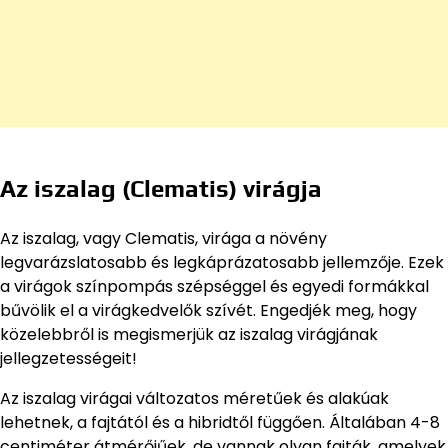
Az iszalag (Clematis) virágja
Az iszalag, vagy Clematis, virága a növény
legvarázslatosabb és legkáprázatosabb jellemzője. Ezek
a virágok színpompás szépséggel és egyedi formákkal
bűvölik el a virágkedvelők szívét. Engedjék meg, hogy
közelebbről is megismerjük az iszalag virágjának
jellegzetességeit!
Az iszalag virágai változatos méretűek és alakúak
lehetnek, a fajtától és a hibridtől függően. Általában 4-8
centiméter átmérőjűek, de vannak olyan fajták, amelyek