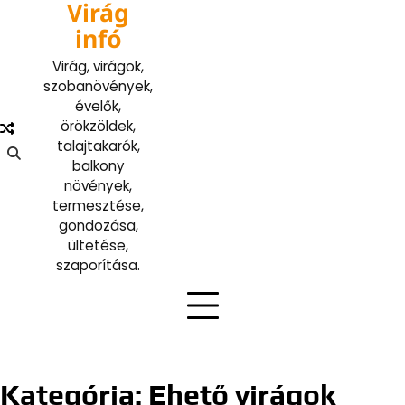
Virág
Skip
to
infó
content
Virág, virágok,
szobanövények,
évelők,
örökzöldek,
talajtakarók,
balkony
növények,
termesztése,
gondozása,
ültetése,
szaporítása.
Kategória:
Ehető virágok