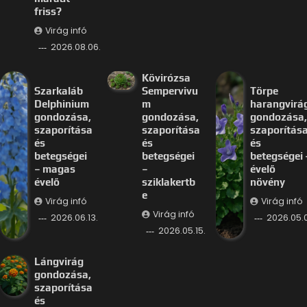
friss?
Virág infó
2026.08.06.
Kövirózsa
Szarkaláb
Sempervivu
Törpe
Delphinium
m
harangvirá
gondozása,
gondozása,
gondozása,
szaporítása
szaporítása
szaporítás
és
és
és
betegségei
betegségei
betegségei 
– magas
–
évelő
évelő
sziklakertb
növény
e
Virág infó
Virág infó
Virág infó
2026.06.13.
2026.05.
2026.05.15.
Lángvirág
gondozása,
szaporítása
és