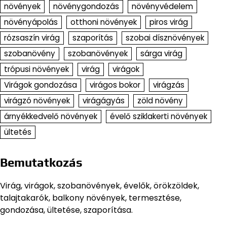
növények
növénygondozás
növényvédelem
növényápolás
otthoni növények
piros virág
rózsaszín virág
szaporítás
szobai dísznövények
szobanövény
szobanövények
sárga virág
trópusi növények
virág
virágok
Virágok gondozása
virágos bokor
virágzás
virágzó növények
virágágyás
zöld növény
árnyékkedvelő növények
évelő sziklakerti növények
ültetés
Bemutatkozás
Virág, virágok, szobanövények, évelők, örökzöldek,
talajtakarók, balkony növények, termesztése,
gondozása, ültetése, szaporítása.