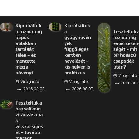
Kipróbáltuk
Kipróbáltuk
a rozmaring
a
Teszteltük 
napos
gyógynövén
rozmaring
ablakban
yek
esőérzéken
tartását
függőleges
ségét – mit
télen – ez
kertben
bír hosszú
mentette
nevelését –
csapadék
meg a
kis helyen is
után?
növényt
praktikus
Virág infó
Virág infó
Virág infó
2026.08.0
2026.08.08.
2026.08.07.
Teszteltük a
bazsalikom
virágzásána
k
visszacsípés
ét – tovább
maradt