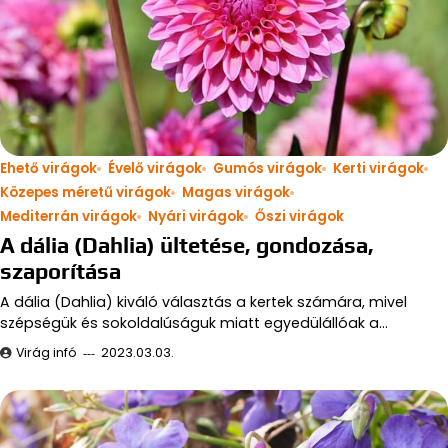
Ehető virágok
Évelő virágok
Gumós virágok
Kerti virágok
Közepes méretű virágok
Magas virágok
Mediterrán virágok
Nyári virágok
Őszi virágok
A dália (Dahlia) ültetése, gondozása,
szaporítása
A dália (Dahlia) kiváló választás a kertek számára, mivel
szépségük és sokoldalúságuk miatt egyedülállóak a…
Virág infó
2023.03.03.