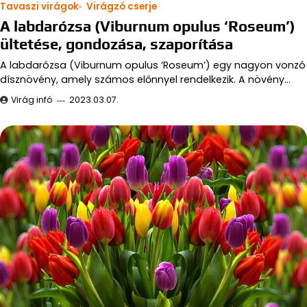
Tavaszi virágok
Virágzó cserje
A labdarózsa (Viburnum opulus ‘Roseum’)
ültetése, gondozása, szaporítása
A labdarózsa (Viburnum opulus ‘Roseum’) egy nagyon vonzó
dísznövény, amely számos előnnyel rendelkezik. A növény…
Virág infó
2023.03.07.