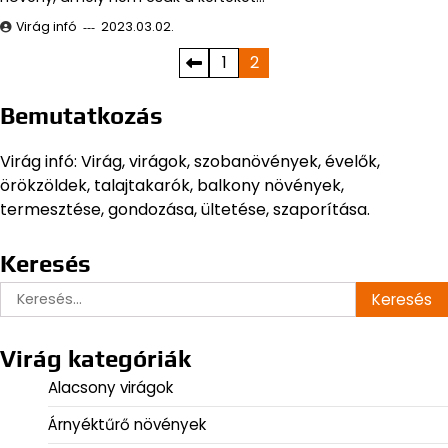
Virág infó
2023.03.02.
Bejegyzések
1
2
lapozása
Bemutatkozás
Virág infó: Virág, virágok, szobanövények, évelők,
örökzöldek, talajtakarók, balkony növények,
termesztése, gondozása, ültetése, szaporítása.
Keresés
Keresés:
Virág kategóriák
Alacsony virágok
Árnyéktűrő növények