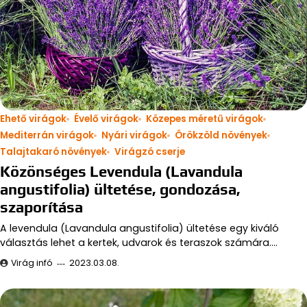
Ehető virágok
Évelő virágok
Közepes méretű virágok
Mediterrán virágok
Nyári virágok
Örökzöld növények
Talajtakaró növények
Virágzó cserje
Közönséges Levendula (Lavandula
angustifolia) ültetése, gondozása,
szaporítása
A levendula (Lavandula angustifolia) ültetése egy kiváló
választás lehet a kertek, udvarok és teraszok számára.…
Virág infó
2023.03.08.