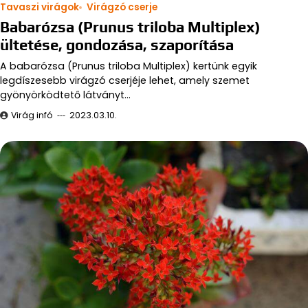
Tavaszi virágok
Virágzó cserje
Babarózsa (Prunus triloba Multiplex)
ültetése, gondozása, szaporítása
A babarózsa (Prunus triloba Multiplex) kertünk egyik
legdíszesebb virágzó cserjéje lehet, amely szemet
gyönyörködtető látványt…
Virág infó
2023.03.10.