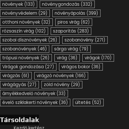
növények
(133)
növénygondozás
(332)
növényvédelem
(29)
növényápolás
(399)
otthoni növények
(32)
piros virág
(62)
rózsaszín virág
(102)
szaporítás
(283)
szobai dísznövények
(26)
szobanövény
(271)
szobanövények
(46)
sárga virág
(79)
trópusi növények
(26)
virág
(36)
virágok
(170)
Virágok gondozása
(27)
virágos bokor
(36)
virágzás
(61)
virágzó növények
(166)
virágágyás
(27)
zöld növény
(29)
árnyékkedvelő növények
(33)
évelő sziklakerti növények
(36)
ültetés
(52)
Társoldalak
Kezdő kertész