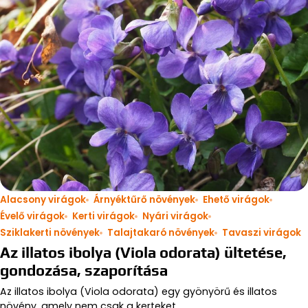
Alacsony virágok
Árnyéktűrő növények
Ehető virágok
Évelő virágok
Kerti virágok
Nyári virágok
Sziklakerti növények
Talajtakaró növények
Tavaszi virágok
Az illatos ibolya (Viola odorata) ültetése,
gondozása, szaporítása
Az illatos ibolya (Viola odorata) egy gyönyörű és illatos
növény, amely nem csak a kerteket…