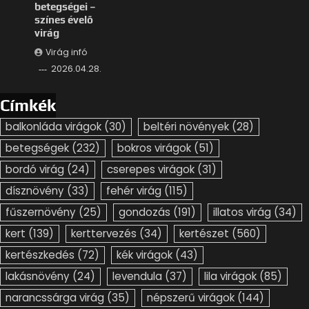
betegségei –
színes évelő
virág
Virág infó
2026.04.28.
Címkék
balkonláda virágok
(30)
beltéri növények
(28)
betegségek
(232)
bokros virágok
(51)
bordó virág
(24)
cserepes virágok
(31)
dísznövény
(33)
fehér virág
(115)
fűszernövény
(25)
gondozás
(191)
illatos virág
(34)
kert
(139)
kerttervezés
(34)
kertészet
(560)
kertészkedés
(72)
kék virágok
(43)
lakásnövény
(24)
levendula
(37)
lila virágok
(85)
narancssárga virág
(35)
népszerű virágok
(144)