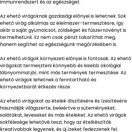
immunrendszert és az egészséget.
Az ehető virágoknak gazdasági előnyei is lehetnek. Sok
ehető virág alkalmas az élelmiszer-termesztésre, így
akár a saját gyümölcsöt, zöldséget és fűszernövényt is
termelhetünk. Ez nem csak pénzt takaríthat meg,
hanem segíthet az egészségünk megőrzésében is.
Az ehető virágok környezeti előnyei is fontosak. Az ehető
virágokat termeszteni könnyebb és kisebb ökológiai
lábnyommal jár, mint más termények termesztése. Az
ehető virágok lehetnek a fenntartható és
környezetbarát étkezés része.
Az ehető virágokat az ételek díszítésére és ízesítésére
használják világszerte, beleértve a süteményeket,
salátákat, leveseket és más ételeket. Az ehető virágok
sokfélesége lehetővé teszi, hogy az ételkészítők
kreatívabbak legyenek, és új ízeket fedezzenek fel.