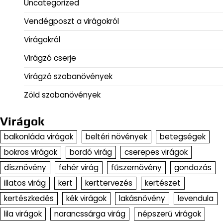
Uncategorized
Vendégposzt a virágokról
Virágokról
Virágzó cserje
Virágzó szobanövények
Zöld szobanövények
Virágok
balkonláda virágok
beltéri növények
betegségek
bokros virágok
bordó virág
cserepes virágok
dísznövény
fehér virág
fűszernövény
gondozás
illatos virág
kert
kerttervezés
kertészet
kertészkedés
kék virágok
lakásnövény
levendula
lila virágok
narancssárga virág
népszerű virágok