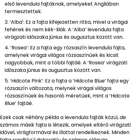
első levendula fajtáknak, amelyeket Angliában
termesztettek.
‘Alba’: Ez a fajta kifejezetten ritka, mivel a virágai
fehérek és nem kék-lilák. A ‘Alba’ levendula fajta
virágzati időszaka június és augusztus között van.
‘Rosea’: Ez a fajta egy rózsaszín levendula fajta,
amelynek virágai világos rózsaszínűek és kicsit
nagyobbak, mint a többi fajtáé. A ‘Rosea’ virágzati
időszaka június és augusztus között van.
‘Hidcote Pink’: Ez a fajta a ‘Hidcote Blue’ fajta egy
rózsaszín változata, melynek virágai világos
rózsaszínűek és hasonló méretűek, mint a ‘Hidcote
Blue’ fajtáé.
Ezek csak néhány példa a levendula fajták közül, de
számos másik fajta is létezik, amelyek eltérő virágzati
idővel, virágformával és illattal rendelkeznek. Minden
fajta rendkívül dekoratív és számos előnyös