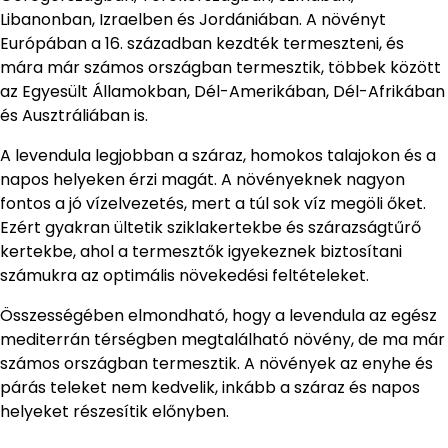
Libanonban, Izraelben és Jordániában. A növényt
Európában a 16. században kezdték termeszteni, és
mára már számos országban termesztik, többek között
az Egyesült Államokban, Dél-Amerikában, Dél-Afrikában
és Ausztráliában is.
A levendula legjobban a száraz, homokos talajokon és a
napos helyeken érzi magát. A növényeknek nagyon
fontos a jó vízelvezetés, mert a túl sok víz megöli őket.
Ezért gyakran ültetik sziklakertekbe és szárazságtűrő
kertekbe, ahol a termesztők igyekeznek biztosítani
számukra az optimális növekedési feltételeket.
Összességében elmondható, hogy a levendula az egész
mediterrán térségben megtalálható növény, de ma már
számos országban termesztik. A növények az enyhe és
párás teleket nem kedvelik, inkább a száraz és napos
helyeket részesítik előnyben.