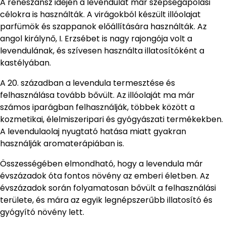
A reneszánsz idején a levendulát már szépségápolási
célokra is használták. A virágokból készült illóolajat
parfümök és szappanok előállítására használták. Az
angol királynő, I. Erzsébet is nagy rajongója volt a
levendulának, és szívesen használta illatosítóként a
kastélyában.
A 20. században a levendula termesztése és
felhasználása tovább bővült. Az illóolaját ma már
számos iparágban felhasználják, többek között a
kozmetikai, élelmiszeripari és gyógyászati termékekben.
A levendulaolaj nyugtató hatása miatt gyakran
használják aromaterápiában is.
Összességében elmondható, hogy a levendula már
évszázadok óta fontos növény az emberi életben. Az
évszázadok során folyamatosan bővült a felhasználási
területe, és mára az egyik legnépszerűbb illatosító és
gyógyító növény lett.