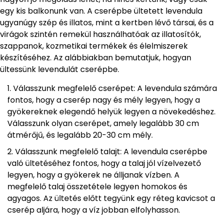
egy kis balkonunk van. A cserépbe ültetett levendula
ugyanúgy szép és illatos, mint a kertben lévő társai, és a
virágok szintén remekül használhatóak az illatosítók,
szappanok, kozmetikai termékek és élelmiszerek
készítéséhez. Az alábbiakban bemutatjuk, hogyan
ültessünk levendulát cserépbe.
Válasszunk megfelelő cserépet: A levendula számára
fontos, hogy a cserép nagy és mély legyen, hogy a
gyökereknek elegendő helyük legyen a növekedéshez.
Válasszunk olyan cserépet, amely legalább 30 cm
átmérőjű, és legalább 20-30 cm mély.
Válasszunk megfelelő talajt: A levendula cserépbe
való ültetéséhez fontos, hogy a talaj jól vízelvezető
legyen, hogy a gyökerek ne álljanak vízben. A
megfelelő talaj összetétele legyen homokos és
agyagos. Az ültetés előtt tegyünk egy réteg kavicsot a
cserép aljára, hogy a víz jobban elfolyhasson.