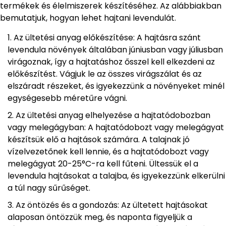
termékek és élelmiszerek készítéséhez. Az alábbiakban
bemutatjuk, hogyan lehet hajtani levendulát.
Az ültetési anyag előkészítése: A hajtásra szánt
levendula növények általában júniusban vagy júliusban
virágoznak, így a hajtatáshoz ősszel kell elkezdeni az
előkészítést. Vágjuk le az összes virágszálat és az
elszáradt részeket, és igyekezzünk a növényeket minél
egységesebb méretűre vágni.
Az ültetési anyag elhelyezése a hajtatódobozban
vagy melegágyban: A hajtatódobozt vagy melegágyat
készítsük elő a hajtások számára. A talajnak jó
vízelvezetőnek kell lennie, és a hajtatódobozt vagy
melegágyat 20-25°C-ra kell fűteni. Ültessük el a
levendula hajtásokat a talajba, és igyekezzünk elkerülni
a túl nagy sűrűséget.
Az öntözés és a gondozás: Az ültetett hajtásokat
alaposan öntözzük meg, és naponta figyeljük a