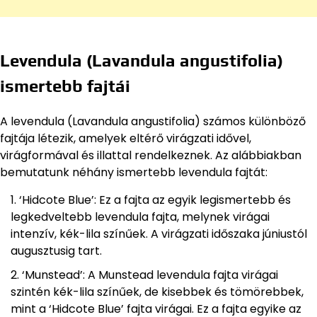
Levendula (Lavandula angustifolia)
ismertebb fajtái
A levendula (Lavandula angustifolia) számos különböző
fajtája létezik, amelyek eltérő virágzati idővel,
virágformával és illattal rendelkeznek. Az alábbiakban
bemutatunk néhány ismertebb levendula fajtát:
‘Hidcote Blue’: Ez a fajta az egyik legismertebb és
legkedveltebb levendula fajta, melynek virágai
intenzív, kék-lila színűek. A virágzati időszaka júniustól
augusztusig tart.
‘Munstead’: A Munstead levendula fajta virágai
szintén kék-lila színűek, de kisebbek és tömörebbek,
mint a ‘Hidcote Blue’ fajta virágai. Ez a fajta egyike az