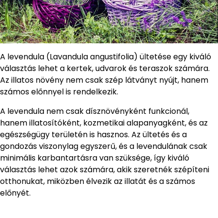
A levendula (Lavandula angustifolia) ültetése egy kiváló
választás lehet a kertek, udvarok és teraszok számára.
Az illatos növény nem csak szép látványt nyújt, hanem
számos előnnyel is rendelkezik.
A levendula nem csak dísznövényként funkcionál,
hanem illatosítóként, kozmetikai alapanyagként, és az
egészségügy területén is hasznos. Az ültetés és a
gondozás viszonylag egyszerű, és a levendulának csak
minimális karbantartásra van szüksége, így kiváló
választás lehet azok számára, akik szeretnék szépíteni
otthonukat, miközben élvezik az illatát és a számos
előnyét.