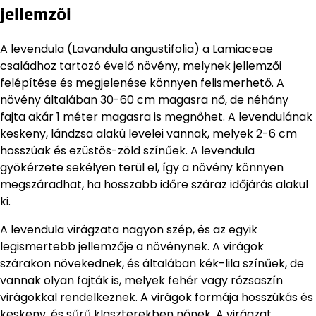
jellemzői
A levendula (Lavandula angustifolia) a Lamiaceae
családhoz tartozó évelő növény, melynek jellemzői
felépítése és megjelenése könnyen felismerhető. A
növény általában 30-60 cm magasra nő, de néhány
fajta akár 1 méter magasra is megnőhet. A levendulának
keskeny, lándzsa alakú levelei vannak, melyek 2-6 cm
hosszúak és ezüstös-zöld színűek. A levendula
gyökérzete sekélyen terül el, így a növény könnyen
megszáradhat, ha hosszabb időre száraz időjárás alakul
ki.
A levendula virágzata nagyon szép, és az egyik
legismertebb jellemzője a növénynek. A virágok
szárakon növekednek, és általában kék-lila színűek, de
vannak olyan fajták is, melyek fehér vagy rózsaszín
virágokkal rendelkeznek. A virágok formája hosszúkás és
keskeny, és sűrű klaszterekben nőnek. A virágzat