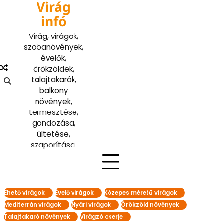
Virág
Skip
to
infó
content
Virág, virágok,
szobanövények,
évelők,
örökzöldek,
talajtakarók,
balkony
növények,
termesztése,
gondozása,
ültetése,
szaporítása.
Ehető virágok
Évelő virágok
Közepes méretű virágok
Mediterrán virágok
Nyári virágok
Örökzöld növények
Talajtakaró növények
Virágzó cserje