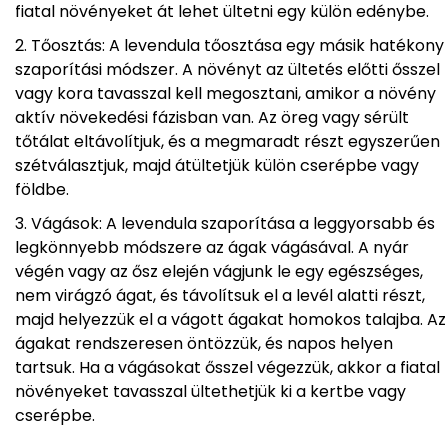
fiatal növényeket át lehet ültetni egy külön edénybe.
Tőosztás: A levendula tőosztása egy másik hatékony
szaporítási módszer. A növényt az ültetés előtti ősszel
vagy kora tavasszal kell megosztani, amikor a növény
aktív növekedési fázisban van. Az öreg vagy sérült
tőtálat eltávolítjuk, és a megmaradt részt egyszerűen
szétválasztjuk, majd átültetjük külön cserépbe vagy
földbe.
Vágások: A levendula szaporítása a leggyorsabb és
legkönnyebb módszere az ágak vágásával. A nyár
végén vagy az ősz elején vágjunk le egy egészséges,
nem virágzó ágat, és távolítsuk el a levél alatti részt,
majd helyezzük el a vágott ágakat homokos talajba. Az
ágakat rendszeresen öntözzük, és napos helyen
tartsuk. Ha a vágásokat ősszel végezzük, akkor a fiatal
növényeket tavasszal ültethetjük ki a kertbe vagy
cserépbe.