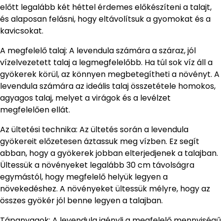
előtt legalább két héttel érdemes előkészíteni a talajt,
és alaposan felásni, hogy eltávolítsuk a gyomokat és a
kavicsokat.
A megfelelő talaj: A levendula számára a száraz, jól
vízelvezetett talaj a legmegfelelőbb. Ha túl sok víz áll a
gyökerek körül, az könnyen megbetegítheti a növényt. A
levendula számára az ideális talaj összetétele homokos,
agyagos talaj, melyet a virágok és a levélzet
megfelelően ellát.
Az ültetési technika: Az ültetés során a levendula
gyökereit előzetesen áztassuk meg vízben. Ez segít
abban, hogy a gyökerek jobban elterjedjenek a talajban.
Ültessük a növényeket legalább 30 cm távolságra
egymástól, hogy megfelelő helyük legyen a
növekedéshez. A növényeket ültessük mélyre, hogy az
összes gyökér jól benne legyen a talajban.
Tápanyagok: A levendula igényli a megfelelő mennyiségű