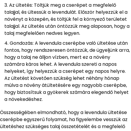
Az ültetés: Töltjük meg a cserépet a megfelelő
talajjal, és ültessük a levendulát. Először helyezzük el a
növényt a közepén, és töltjük fel a környező területet
talajjal. Az ültetés után öntözzük meg alaposan, hogy a
talaj megfelelően nedves legyen.
Gondozás: A levendula cserépbe való ültetése után
fontos, hogy rendszeresen öntözzük, de ügyeljünk arra,
hogy a talaj ne álljon vízben, mert ez a növény
számára káros lehet. A levendula szereti a napos
helyeket, így helyezzük a cserépet egy napos helyre.
Az ültetést követően szükség lehet néhány hónap
múlva a növény átültetésére egy nagyobb cserépbe,
hogy biztosítsuk a gyökerek számára elegendő helyet
a növekedéshez.
Összességében elmondható, hogy a levendula ültetése
cserépbe egyszerű folyamat, ha figyelembe vesszük az
ültetéshez szükséges talaj összetételét és a megfelelő