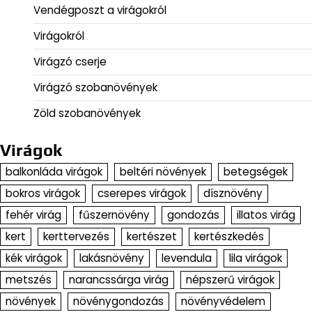
Vendégposzt a virágokról
Virágokról
Virágzó cserje
Virágzó szobanövények
Zöld szobanövények
Virágok
balkonláda virágok
beltéri növények
betegségek
bokros virágok
cserepes virágok
dísznövény
fehér virág
fűszernövény
gondozás
illatos virág
kert
kerttervezés
kertészet
kertészkedés
kék virágok
lakásnövény
levendula
lila virágok
metszés
narancssárga virág
népszerű virágok
növények
növénygondozás
növényvédelem