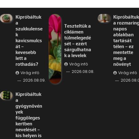
Kipróbáltuk
Kipróbáltuk
a
a rozmarin
Teszteltük a
szukkulense
napos
ciklámen
k
ablakban
túlmelegedé
kavicsmulcs
tartását
sét – ezért
át –
télen – ez
sárgulhatna
kevesebb
mentette
k a levelek
lett a
meg a
Virág infó
rothadás?
növényt
2026.08.08.
Virág infó
Virág infó
2026.08.09.
2026.08.
Kipróbáltuk
a
gyógynövén
yek
függőleges
kertben
nevelését –
kis helyen is