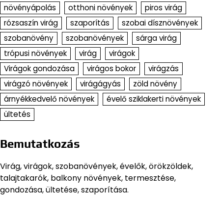
növényápolás
otthoni növények
piros virág
rózsaszín virág
szaporítás
szobai dísznövények
szobanövény
szobanövények
sárga virág
trópusi növények
virág
virágok
Virágok gondozása
virágos bokor
virágzás
virágzó növények
virágágyás
zöld növény
árnyékkedvelő növények
évelő sziklakerti növények
ültetés
Bemutatkozás
Virág, virágok, szobanövények, évelők, örökzöldek,
talajtakarók, balkony növények, termesztése,
gondozása, ültetése, szaporítása.