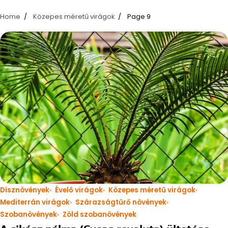
Home
Közepes méretű virágok
Page 9
Dísznövények
Évelő virágok
Közepes méretű virágok
Mediterrán virágok
Szárazságtűrő növények
Szobanövények
Zöld szobanövények