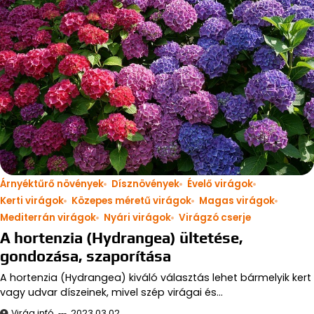
Árnyéktűrő növények
Dísznövények
Évelő virágok
Kerti virágok
Közepes méretű virágok
Magas virágok
Mediterrán virágok
Nyári virágok
Virágzó cserje
A hortenzia (Hydrangea) ültetése,
gondozása, szaporítása
A hortenzia (Hydrangea) kiváló választás lehet bármelyik kert
vagy udvar díszeinek, mivel szép virágai és…
Virág infó
2023.03.02.