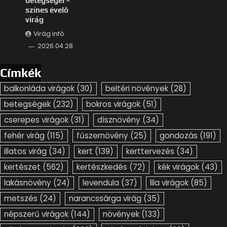
betegségei –
színes évelő
virág
Virág infó
2026.04.28.
Címkék
balkonláda virágok
(30)
beltéri növények
(28)
betegségek
(232)
bokros virágok
(51)
cserepes virágok
(31)
dísznövény
(34)
fehér virág
(115)
fűszernövény
(25)
gondozás
(191)
illatos virág
(34)
kert
(139)
kerttervezés
(34)
kertészet
(562)
kertészkedés
(72)
kék virágok
(43)
lakásnövény
(24)
levendula
(37)
lila virágok
(85)
metszés
(24)
narancssárga virág
(35)
népszerű virágok
(144)
növények
(133)