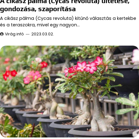
A cikász pálma (Cycas revoluta) ültetése,
gondozása, szaporítása
A cikász pálma (Cycas revoluta) kitűnő választás a kertekbe
és a teraszokra, mivel egy nagyon…
Virág infó
2023.03.02.