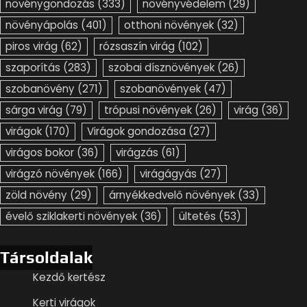
növénygondozás
(333)
növényvédelem
(29)
növényápolás
(401)
otthoni növények
(32)
piros virág
(62)
rózsaszín virág
(102)
szaporítás
(283)
szobai dísznövények
(26)
szobanövény
(271)
szobanövények
(47)
sárga virág
(79)
trópusi növények
(26)
virág
(36)
virágok
(170)
Virágok gondozása
(27)
virágos bokor
(36)
virágzás
(61)
virágzó növények
(166)
virágágyás
(27)
zöld növény
(29)
árnyékkedvelő növények
(33)
évelő sziklakerti növények
(36)
ültetés
(53)
Társoldalak
Kezdő kertész
Kerti virágok