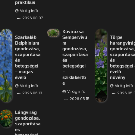
praktikus
Virág infó
2026.08.07.
Kövirózsa
Szarkaláb
Sempervivu
Törpe
Delphinium
m
harangvirá
gondozása,
gondozása,
gondozása,
szaporítása
szaporítása
szaporítás
és
és
és
betegségei
betegségei
betegségei 
– magas
–
évelő
évelő
sziklakertb
növény
e
Virág infó
Virág infó
Virág infó
2026.06.13.
2026.05.
2026.05.15.
Lángvirág
gondozása,
szaporítása
és