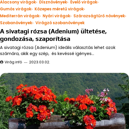
Alacsony virágok
Dísznövények
Évelő virágok
Gumós virágok
Közepes méretű virágok
Mediterrán virágok
Nyári virágok
Szárazságtűrő növények
Szobanövények
Virágzó szobanövények
A sivatagi rózsa (Adenium) ültetése,
gondozása, szaporítása
A sivatagi rózsa (Adenium) ideális választás lehet azok
számára, akik egy szép, és kevéssé igényes…
Virág infó
2023.03.02.