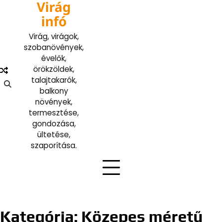
Virág
Skip
to
infó
content
Virág, virágok,
szobanövények,
évelők,
örökzöldek,
talajtakarók,
balkony
növények,
termesztése,
gondozása,
ültetése,
szaporítása.
Kategória:
Közepes méretű