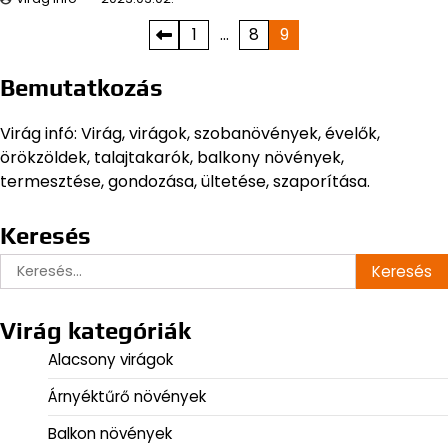
Bejegyzések
1
…
8
9
lapozása
Bemutatkozás
Virág infó: Virág, virágok, szobanövények, évelők,
örökzöldek, talajtakarók, balkony növények,
termesztése, gondozása, ültetése, szaporítása.
Keresés
Keresés:
Virág kategóriák
Alacsony virágok
Árnyéktűrő növények
Balkon növények