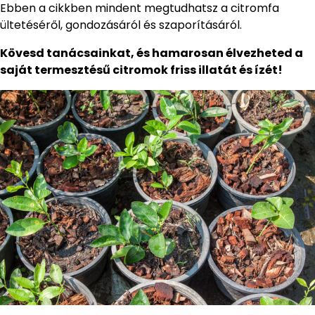
Ebben a cikkben mindent megtudhatsz a citromfa
ültetéséről, gondozásáról és szaporításáról.
Kövesd tanácsainkat, és hamarosan élvezheted a
saját termesztésű citromok friss illatát és ízét!