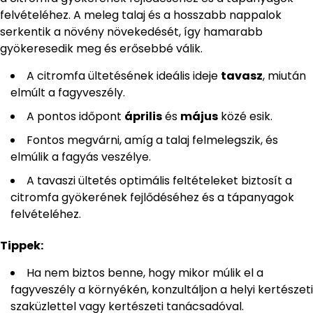
felvételéhez. A meleg talaj és a hosszabb nappalok
serkentik a növény növekedését, így hamarabb
gyökeresedik meg és erősebbé válik.
A citromfa ültetésének ideális ideje
tavasz
, miután
elmúlt a fagyveszély.
A pontos időpont
április
és
május
közé esik.
Fontos megvárni, amíg a talaj felmelegszik, és
elmúlik a fagyás veszélye.
A tavaszi ültetés optimális feltételeket biztosít a
citromfa gyökerének fejlődéséhez és a tápanyagok
felvételéhez.
Tippek:
Ha nem biztos benne, hogy mikor múlik el a
fagyveszély a környékén, konzultáljon a helyi kertészeti
szaküzlettel vagy kertészeti tanácsadóval.