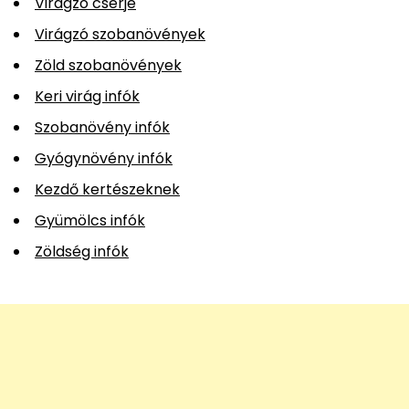
Virágzó cserje
Virágzó szobanövények
Zöld szobanövények
Keri virág infók
Szobanövény infók
Gyógynövény infók
Kezdő kertészeknek
Gyümölcs infók
Zöldség infók