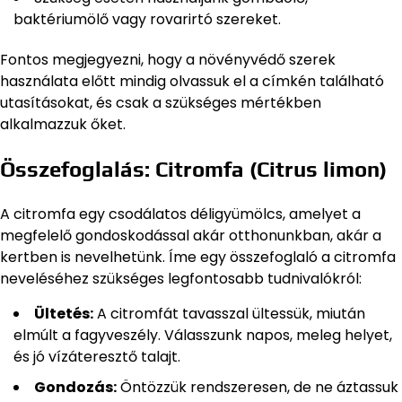
baktériumölő vagy rovarirtó szereket.
Fontos megjegyezni, hogy a növényvédő szerek
használata előtt mindig olvassuk el a címkén található
utasításokat, és csak a szükséges mértékben
alkalmazzuk őket.
Összefoglalás: Citromfa (Citrus limon)
A citromfa egy csodálatos déligyümölcs, amelyet a
megfelelő gondoskodással akár otthonunkban, akár a
kertben is nevelhetünk. Íme egy összefoglaló a citromfa
neveléséhez szükséges legfontosabb tudnivalókról:
Ültetés:
A citromfát tavasszal ültessük, miután
elmúlt a fagyveszély. Válasszunk napos, meleg helyet,
és jó vízáteresztő talajt.
Gondozás:
Öntözzük rendszeresen, de ne áztassuk