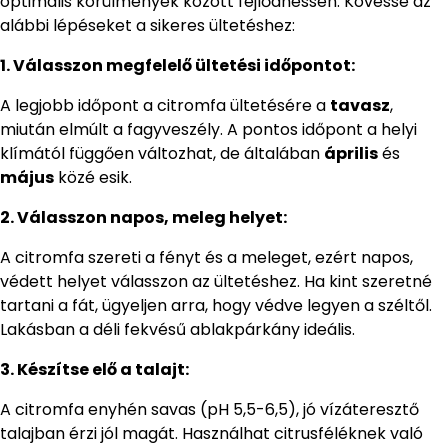
optimális körülmények között fejlődhessen. Kövesse az
alábbi lépéseket a sikeres ültetéshez:
1. Válasszon megfelelő ültetési időpontot:
A legjobb időpont a citromfa ültetésére a
tavasz
,
miután elmúlt a fagyveszély. A pontos időpont a helyi
klímától függően változhat, de általában
április
és
május
közé esik.
2. Válasszon napos, meleg helyet:
A citromfa szereti a fényt és a meleget, ezért napos,
védett helyet válasszon az ültetéshez. Ha kint szeretné
tartani a fát, ügyeljen arra, hogy védve legyen a széltől.
Lakásban a déli fekvésű ablakpárkány ideális.
3. Készítse elő a talajt:
A citromfa enyhén savas (pH 5,5-6,5), jó vízáteresztő
talajban érzi jól magát. Használhat citrusféléknek való