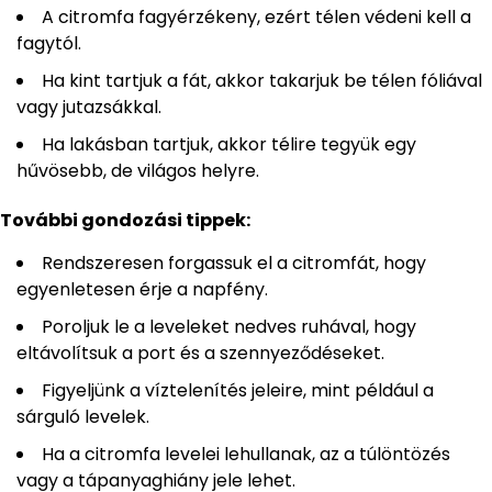
A citromfa fagyérzékeny, ezért télen védeni kell a
fagytól.
Ha kint tartjuk a fát, akkor takarjuk be télen fóliával
vagy jutazsákkal.
Ha lakásban tartjuk, akkor télire tegyük egy
hűvösebb, de világos helyre.
További gondozási tippek:
Rendszeresen forgassuk el a citromfát, hogy
egyenletesen érje a napfény.
Poroljuk le a leveleket nedves ruhával, hogy
eltávolítsuk a port és a szennyeződéseket.
Figyeljünk a víztelenítés jeleire, mint például a
sárguló levelek.
Ha a citromfa levelei lehullanak, az a túlöntözés
vagy a tápanyaghiány jele lehet.