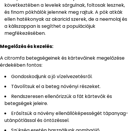
következtében a levelek sárgulnak, foltosak lesznek,
és finom pókhálók jelennek meg rajtuk. A pók atkák
ellen hatékonyak az akaricid szerek, de a neemolaj és
a káliszappan is segíthet a populációjuk
megfékezésében.
Megelőzés és kezelés:
A citromfa betegségeinek és kártevőinek megelőzése
érdekében fontos:
Gondoskodjunk a jó vízelvezetésről.
Távolítsuk el a beteg növényi részeket.
Rendszeresen ellenőrizzük a fát kártevők és
betegségek jeleire.
Erősítsük a növény ellenállóképességét tápanyag-
utánpótlással és öntözéssel.
Szükség esetén használjunk gombaölő,