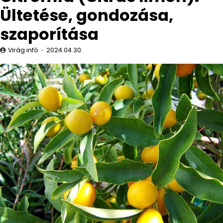
Ültetése, gondozása,
szaporítása
Virág infó
2024.04.30.