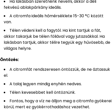
Ha lakásban szeretnénk nevelni, akkor a déli
fekvésű ablakpárkány ideális.
A citromfa ideális hőmérséklete 15-30 °C között
van.
Télen védeni kell a fagytól. Ha kint tartjuk a fát,
akkor takarjuk be télen fóliával vagy jutazsákkal. Ha
lakásban tartjuk, akkor télire tegyük egy hűvösebb, de
világos helyre.
Öntözés:
A citromfát rendszeresen öntözzük, de ne áztassuk
el.
A talaj legyen mindig enyhén nedves.
Télen kevesebbet kell öntöznünk.
Fontos, hogy a víz ne álljon meg a citromfa gyökerei
körül, mert ez gyökérrothadáshoz vezethet.