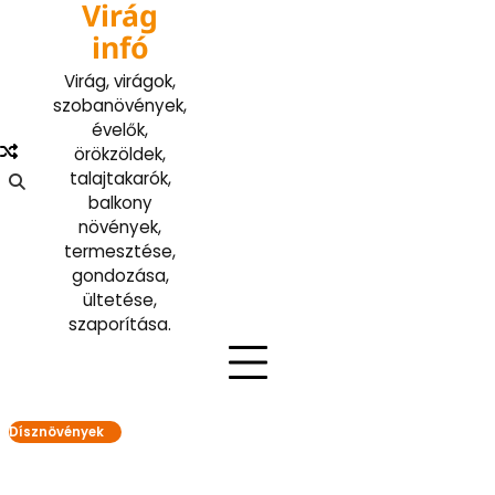
Virág
Skip
to
infó
content
Virág, virágok,
szobanövények,
évelők,
örökzöldek,
talajtakarók,
balkony
növények,
termesztése,
gondozása,
ültetése,
szaporítása.
Dísznövények