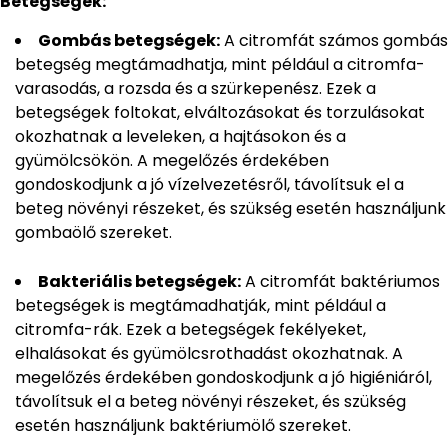
Betegségek:
Gombás betegségek:
A citromfát számos gombás
betegség megtámadhatja, mint például a citromfa-
varasodás, a rozsda és a szürkepenész. Ezek a
betegségek foltokat, elváltozásokat és torzulásokat
okozhatnak a leveleken, a hajtásokon és a
gyümölcsökön. A megelőzés érdekében
gondoskodjunk a jó vízelvezetésről, távolítsuk el a
beteg növényi részeket, és szükség esetén használjunk
gombaölő szereket.
Bakteriális betegségek:
A citromfát baktériumos
betegségek is megtámadhatják, mint például a
citromfa-rák. Ezek a betegségek fekélyeket,
elhalásokat és gyümölcsrothadást okozhatnak. A
megelőzés érdekében gondoskodjunk a jó higiéniáról,
távolítsuk el a beteg növényi részeket, és szükség
esetén használjunk baktériumölő szereket.