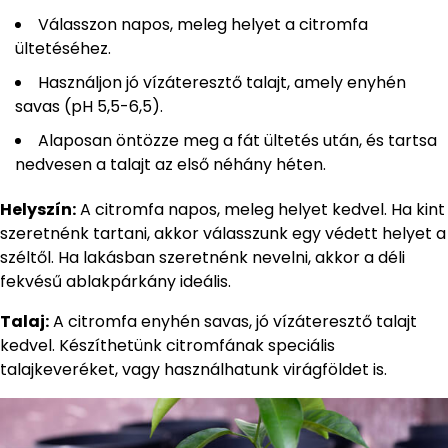
Válasszon napos, meleg helyet a citromfa
ültetéséhez.
Használjon jó vízáteresztő talajt, amely enyhén
savas (pH 5,5-6,5).
Alaposan öntözze meg a fát ültetés után, és tartsa
nedvesen a talajt az első néhány héten.
Helyszín:
A citromfa napos, meleg helyet kedvel. Ha kint
szeretnénk tartani, akkor válasszunk egy védett helyet a
széltől. Ha lakásban szeretnénk nevelni, akkor a déli
fekvésű ablakpárkány ideális.
Talaj:
A citromfa enyhén savas, jó vízáteresztő talajt
kedvel. Készíthetünk citromfának speciális
talajkeveréket, vagy használhatunk virágföldet is.