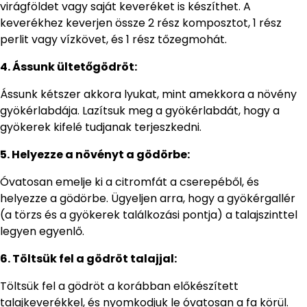
virágföldet vagy saját keveréket is készíthet. A
keverékhez keverjen össze 2 rész komposztot, 1 rész
perlit vagy vízkövet, és 1 rész tőzegmohát.
4. Ássunk ültetőgödröt:
Ássunk kétszer akkora lyukat, mint amekkora a növény
gyökérlabdája. Lazítsuk meg a gyökérlabdát, hogy a
gyökerek kifelé tudjanak terjeszkedni.
5. Helyezze a növényt a gödörbe:
Óvatosan emelje ki a citromfát a cserepéből, és
helyezze a gödörbe. Ügyeljen arra, hogy a gyökérgallér
(a törzs és a gyökerek találkozási pontja) a talajszinttel
legyen egyenlő.
6. Töltsük fel a gödröt talajjal:
Töltsük fel a gödröt a korábban előkészített
talajkeverékkel, és nyomkodjuk le óvatosan a fa körül.