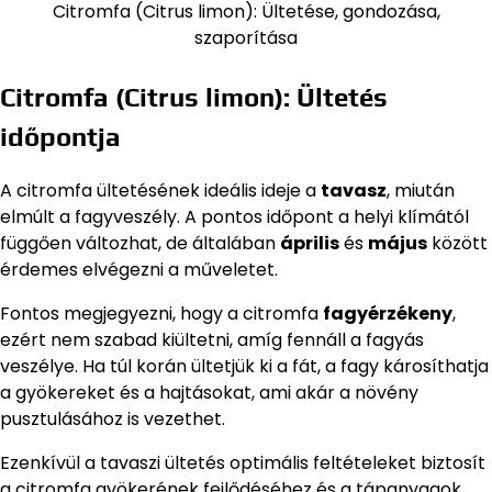
Citromfa (Citrus limon): Ültetése, gondozása,
szaporítása
Citromfa (Citrus limon): Ültetés
időpontja
A citromfa ültetésének ideális ideje a
tavasz
, miután
elmúlt a fagyveszély. A pontos időpont a helyi klímától
függően változhat, de általában
április
és
május
között
érdemes elvégezni a műveletet.
Fontos megjegyezni, hogy a citromfa
fagyérzékeny
,
ezért nem szabad kiültetni, amíg fennáll a fagyás
veszélye. Ha túl korán ültetjük ki a fát, a fagy károsíthatja
a gyökereket és a hajtásokat, ami akár a növény
pusztulásához is vezethet.
Ezenkívül a tavaszi ültetés optimális feltételeket biztosít
a citromfa gyökerének fejlődéséhez és a tápanyagok