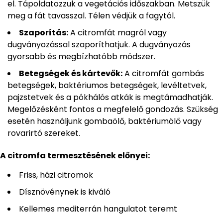
el. Tápoldatozzuk a vegetációs időszakban. Metszük
meg a fát tavasszal. Télen védjük a fagytól.
Szaporítás:
A citromfát magról vagy
dugványozással szaporíthatjuk. A dugványozás
gyorsabb és megbízhatóbb módszer.
Betegségek és kártevők:
A citromfát gombás
betegségek, baktériumos betegségek, levéltetvek,
pajzstetvek és a pókhálós atkák is megtámadhatják.
Megelőzésként fontos a megfelelő gondozás. Szükség
esetén használjunk gombaölő, baktériumölő vagy
rovarirtó szereket.
A citromfa termesztésének előnyei:
Friss, házi citromok
Dísznövénynek is kiváló
Kellemes mediterrán hangulatot teremt