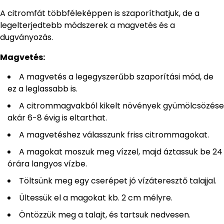
A citromfát többféleképpen is szaporíthatjuk, de a
legelterjedtebb módszerek a magvetés és a
dugványozás.
Magvetés:
A magvetés a legegyszerűbb szaporítási mód, de
ez a leglassabb is.
A citrommagvakból kikelt növények gyümölcsözése
akár 6-8 évig is eltarthat.
A magvetéshez válasszunk friss citrommagokat.
A magokat moszuk meg vízzel, majd áztassuk be 24
órára langyos vízbe.
Töltsünk meg egy cserépet jó vízáteresztő talajjal.
Ültessük el a magokat kb. 2 cm mélyre.
Öntözzük meg a talajt, és tartsuk nedvesen.