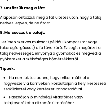
7. Öntözzük meg a fát:
Alaposan öntözzük meg a fát ültetés után, hogy a talaj
nedves legyen, de ne ázott.
8. Mulcsozzuk a talajt:
Terítsen szerves mulcsot (például komposztot vagy
fakéregforgácsot) a fa töve köré. Ez segít megőrizni a
talaj nedvességét, elnyomja a gyomokat és megvédi a
gyökereket a szélsőséges hőmérséklettől.
Tippek:
Ha nem biztos benne, hogy mikor múlik el a
fagyveszély a környékén, konzultáljon a helyi kertészeti
szaküzlettel vagy kertészeti tanácsadóval.
Használjon jó minőségű virágföldet vagy
talajkeveréket a citromfa ültetéséhez.