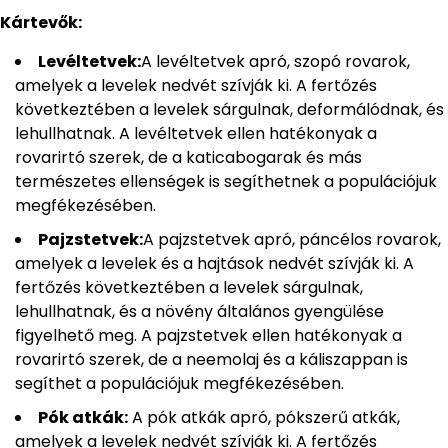
Kártevők:
Levéltetvek:
A levéltetvek apró, szopó rovarok,
amelyek a levelek nedvét szívják ki. A fertőzés
következtében a levelek sárgulnak, deformálódnak, és
lehullhatnak. A levéltetvek ellen hatékonyak a
rovarirtó szerek, de a katicabogarak és más
természetes ellenségek is segíthetnek a populációjuk
megfékezésében.
Pajzstetvek:
A pajzstetvek apró, páncélos rovarok,
amelyek a levelek és a hajtások nedvét szívják ki. A
fertőzés következtében a levelek sárgulnak,
lehullhatnak, és a növény általános gyengülése
figyelhető meg. A pajzstetvek ellen hatékonyak a
rovarirtó szerek, de a neemolaj és a káliszappan is
segíthet a populációjuk megfékezésében.
Pók atkák:
A pók atkák apró, pókszerű atkák,
amelyek a levelek nedvét szívják ki. A fertőzés