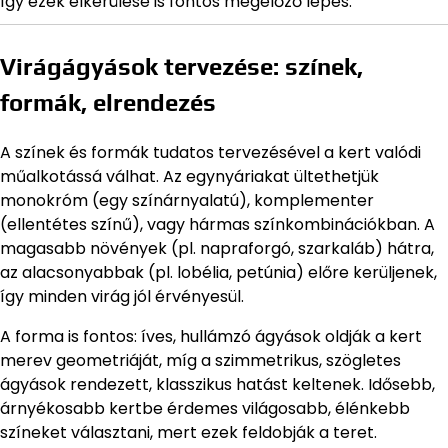
így ezek elkerülése is fontos megelőző lépés.
Virágágyások tervezése: színek,
formák, elrendezés
A színek és formák tudatos tervezésével a kert valódi
műalkotássá válhat. Az egynyáriakat ültethetjük
monokróm (egy színárnyalatú), komplementer
(ellentétes színű), vagy hármas színkombinációkban. A
magasabb növények (pl. napraforgó, szarkaláb) hátra,
az alacsonyabbak (pl. lobélia, petúnia) előre kerüljenek,
így minden virág jól érvényesül.
A forma is fontos: íves, hullámzó ágyások oldják a kert
merev geometriáját, míg a szimmetrikus, szögletes
ágyások rendezett, klasszikus hatást keltenek. Idősebb,
árnyékosabb kertbe érdemes világosabb, élénkebb
színeket választani, mert ezek feldobják a teret.