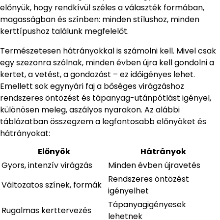
előnyük, hogy rendkívül széles a választék formában,
magasságban és színben: minden stílushoz, minden
kerttípushoz találunk megfelelőt.
Természetesen hátrányokkal is számolni kell. Mivel csak
egy szezonra szólnak, minden évben újra kell gondolni a
kertet, a vetést, a gondozást – ez időigényes lehet.
Emellett sok egynyári faj a bőséges virágzáshoz
rendszeres öntözést és tápanyag-utánpótlást igényel,
különösen meleg, aszályos nyarakon. Az alábbi
táblázatban összegzem a legfontosabb előnyöket és
hátrányokat:
Előnyök
Hátrányok
Gyors, intenzív virágzás
Minden évben újravetés
Rendszeres öntözést
Változatos színek, formák
igényelhet
Tápanyagigényesek
Rugalmas kerttervezés
lehetnek