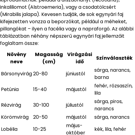
inkaliliomot (Alstroemeria), vagy a csodatölcsért
(Mirabilis jalapa). Kevesen tudják, de sok egynyári faj
kifejezetten vonzza a beporzókat, például a méheket,
pillangókat – ilyen a facélia vagy a napraforgó. Az alábbi
táblázatban néhány népszerű egynyári faj jellemzőit
foglaltam össze:
Növény
Magasság
Virágzási
Színválaszték
neve
(cm)
idő
sárga, narancs,
Bársonyvirág
20-80
júniustól
barna
fehér, rózsaszín,
Petúnia
15-40
májustól
lila
sárga, piros,
Rézvirág
30-100
júliustól
narancs
Körömvirág
20-50
májustól
sárga, narancs
május-
Lobélia
10-25
kék, lila, fehér
október