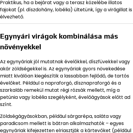
Praktikus, ha a bejárat vagy a terasz közelébe illatos
fajokat (pl. díszdohány, lobélia) ültetünk, így a virágillat is
élvezhető.
Egynyári virágok kombinálása más
növényekkel
Az egynyáriak jól mutatnak évelőkkel, díszfüvekkel vagy
akár zöldségekkel is. Az egynyáriak gyors növekedése
miatt kiválóan kiegészítik a lassabban fejlődő, de tartós
évelőket. Például a napraforgó, dísznapraforgó és a
szarkaláb remekül mutat régi rózsák mellett, míg a
petúnia vagy lobélia szegélyként, évelőágyások előtt ad
színt.
Zöldségágyásokban, például sárgarépa, saláta vagy
paradicsom mellett is bátran alkalmazhatók – egyes
egynyáriak kifejezetten elriasztják a kártevőket (például