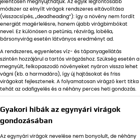
jelentősen megnyújthatjuk. Az egyik legfontosabb
módszer az elnyílt virágok rendszeres eltávolítása
(visszacsípés, „deadheading”): így a növény nem fordít
energiát magérlelésre, hanem újabb virágbimbókat
nevel. Ez különösen a petúnia, rézvirág, lobélia,
bársonyvirág esetén látványos eredményt ad.
A rendszeres, egyenletes víz- és tápanyagellátás
szintén hozzájárul a tartós virágzáshoz. Szükség esetén a
megnyúlt, felkopaszodó növényeket nyáron vissza lehet
vágni (kb. a harmadára), így új hajtásokat és friss
virágokat fejlesztenek. A folyamatosan virágzó kert titka
tehát az odafigyelés és a néhány perces heti gondozás.
Gyakori hibák az egynyári virágok
gondozásában
Az egynyári virágok nevelése nem bonyolult, de néhány