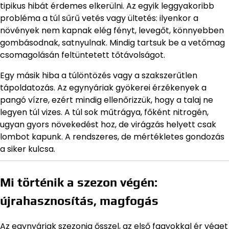
tipikus hibát érdemes elkerülni. Az egyik leggyakoribb
probléma a túl sűrű vetés vagy ültetés: ilyenkor a
növények nem kapnak elég fényt, levegőt, könnyebben
gombásodnak, satnyulnak. Mindig tartsuk be a vetőmag
csomagolásán feltüntetett tőtávolságot.
Egy másik hiba a túlöntözés vagy a szakszerűtlen
tápoldatozás. Az egynyáriak gyökerei érzékenyek a
pangó vízre, ezért mindig ellenőrizzük, hogy a talaj ne
legyen túl vizes. A túl sok műtrágya, főként nitrogén,
ugyan gyors növekedést hoz, de virágzás helyett csak
lombot kapunk. A rendszeres, de mértékletes gondozás
a siker kulcsa.
Mi történik a szezon végén:
újrahasznosítás, magfogás
Az egynyáriak szezonja ősszel, az első fagyokkal ér véget