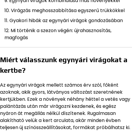
Egynyári virágok kombinálása más növényekkel
Virágzás meghosszabbítása egyszerű trükkökkel
Gyakori hibák az egynyári virágok gondozásában
Mi történik a szezon végén: újrahasznosítás,
magfogás
Miért válasszunk egynyári virágokat a
kertbe?
Az egynyári virágok mellett számos érv szól, főként
azoknak, akik gyors, látványos változást szeretnének
kertjükben. Ezek a növények néhány héttel a vetés vagy
palántázás után már virágozni kezdenek, és egész
nyáron át megállás nélkül díszítenek. Rugalmasan
alakítható velük a kert arculata, akár minden évben
teljesen új színösszeállításokat, formákat próbálhatsz ki.