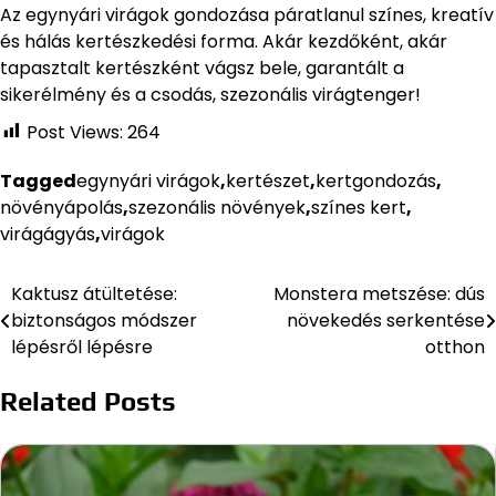
Az egynyári virágok gondozása páratlanul színes, kreatív
és hálás kertészkedési forma. Akár kezdőként, akár
tapasztalt kertészként vágsz bele, garantált a
sikerélmény és a csodás, szezonális virágtenger!
Post Views:
264
Tagged
egynyári virágok
,
kertészet
,
kertgondozás
,
növényápolás
,
szezonális növények
,
színes kert
,
virágágyás
,
virágok
Kaktusz átültetése:
Monstera metszése: dús
Bejegyzés
biztonságos módszer
növekedés serkentése
navigáció
lépésről lépésre
otthon
Related Posts