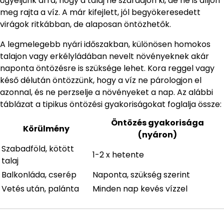
ügyeljünk arra, hogy a talaj ne száradjon ki, de ne is álljon
meg rajta a víz. A már kifejlett, jól begyökeresedett
virágok ritkábban, de alaposan öntözhetők.
A legmelegebb nyári időszakban, különösen homokos
talajon vagy erkélyládában nevelt növényeknek akár
naponta öntözésre is szüksége lehet. Kora reggel vagy
késő délután öntözzünk, hogy a víz ne párologjon el
azonnal, és ne perzselje a növényeket a nap. Az alábbi
táblázat a tipikus öntözési gyakoriságokat foglalja össze:
Öntözés gyakorisága
Körülmény
(nyáron)
Szabadföld, kötött
1-2 x hetente
talaj
Balkonláda, cserép
Naponta, szükség szerint
Vetés után, palánta
Minden nap kevés vízzel