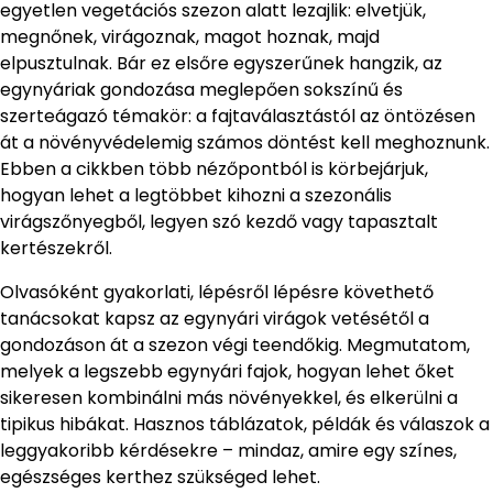
egyetlen vegetációs szezon alatt lezajlik: elvetjük,
megnőnek, virágoznak, magot hoznak, majd
elpusztulnak. Bár ez elsőre egyszerűnek hangzik, az
egynyáriak gondozása meglepően sokszínű és
szerteágazó témakör: a fajtaválasztástól az öntözésen
át a növényvédelemig számos döntést kell meghoznunk.
Ebben a cikkben több nézőpontból is körbejárjuk,
hogyan lehet a legtöbbet kihozni a szezonális
virágszőnyegből, legyen szó kezdő vagy tapasztalt
kertészekről.
Olvasóként gyakorlati, lépésről lépésre követhető
tanácsokat kapsz az egynyári virágok vetésétől a
gondozáson át a szezon végi teendőkig. Megmutatom,
melyek a legszebb egynyári fajok, hogyan lehet őket
sikeresen kombinálni más növényekkel, és elkerülni a
tipikus hibákat. Hasznos táblázatok, példák és válaszok a
leggyakoribb kérdésekre – mindaz, amire egy színes,
egészséges kerthez szükséged lehet.