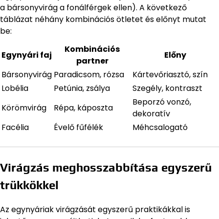
a bársonyvirág a fonálférgek ellen). A következő
táblázat néhány kombinációs ötletet és előnyt mutat
be:
Kombinációs
Egynyári faj
Előny
partner
Bársonyvirág
Paradicsom, rózsa
Kártevőriasztó, szín
Lobélia
Petúnia, zsálya
Szegély, kontraszt
Beporzó vonzó,
Körömvirág
Répa, káposzta
dekoratív
Facélia
Évelő fűfélék
Méhcsalogató
Virágzás meghosszabbítása egyszerű
trükkökkel
Az egynyáriak virágzását egyszerű praktikákkal is