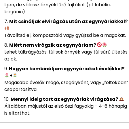
Igen, de válassz árnyéktűrő fajtákat (pl. lobélia,
begónia).
Mit csináljak elvirágzás után az egynyáriakkal?
Távolítsd el, komposztáld vagy gyűjtsd be a magokat.
Miért nem virágzik az egynyáriam?
Lehet túltrágyázás, túl sok árnyék vagy túl sűrű ültetés
az ok.
Hogyan kombináljam egynyáriakat évelőkkel?
+
Magasabb évelők mögé, szegélyként, vagy „foltokban”
csoportosítva.
Mennyi ideig tart az egynyáriak virágzása?
Általában májustól az első őszi fagyokig – 4-6 hónapig
is eltarthat.