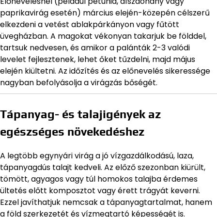
Előnevelésnél (például petúnia, díszdohány vagy
paprikavirág esetén) március elején-közepén célszerű
elkezdeni a vetést ablakpárkányon vagy fűtött
üvegházban. A magokat vékonyan takarjuk be földdel,
tartsuk nedvesen, és amikor a palánták 2-3 valódi
levelet fejlesztenek, lehet őket tűzdelni, majd május
elején kiültetni. Az időzítés és az előnevelés sikeressége
nagyban befolyásolja a virágzás bőségét.
Tápanyag- és talajigények az
egészséges növekedéshez
A legtöbb egynyári virág a jó vízgazdálkodású, laza,
tápanyagdús talajt kedveli. Az előző szezonban kiürült,
tömött, agyagos vagy túl homokos talajba érdemes
ültetés előtt komposztot vagy érett trágyát keverni.
Ezzel javíthatjuk nemcsak a tápanyagtartalmat, hanem
a föld szerkezetét és vízmegtartó képességét is.