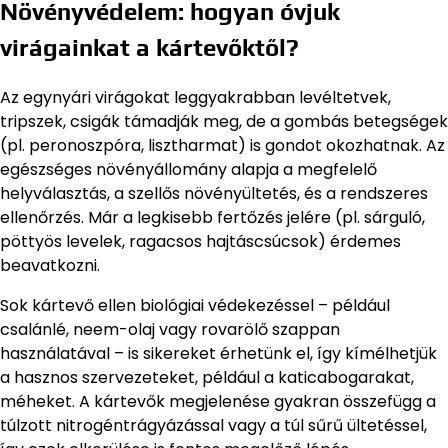
Növényvédelem: hogyan óvjuk
virágainkat a kártevőktől?
Az egynyári virágokat leggyakrabban levéltetvek,
tripszek, csigák támadják meg, de a gombás betegségek
(pl. peronoszpóra, lisztharmat) is gondot okozhatnak. Az
egészséges növényállomány alapja a megfelelő
helyválasztás, a szellős növényültetés, és a rendszeres
ellenőrzés. Már a legkisebb fertőzés jelére (pl. sárguló,
pöttyös levelek, ragacsos hajtáscsúcsok) érdemes
beavatkozni.
Sok kártevő ellen biológiai védekezéssel – például
csalánlé, neem-olaj vagy rovarölő szappan
használatával – is sikereket érhetünk el, így kímélhetjük
a hasznos szervezeteket, például a katicabogarakat,
méheket. A kártevők megjelenése gyakran összefügg a
túlzott nitrogéntrágyázással vagy a túl sűrű ültetéssel,