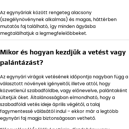
Az egynyáriak között rengeteg alacsony
(szegélynövénynek alkalmas) és magas, háttérben
mutatós faj található, így minden ágyásba
megtalálhatjuk a legmegfelelőbbeket.
Mikor és hogyan kezdjük a vetést vagy
palántázást?
Az egynyári virágok vetésének időpontja nagyban függ a
választott növények igényeitől, illetve attól, hogy
közvetlenül szabadföldbe, vagy előnevelve, palántaként
ültetjük őket. Általánosságban elmondható, hogy a
szabadföldi vetés ideje április végétől, a talaj
fagymentessé válásától indul – ekkor már a legtöbb
egynyári faj magja biztonságosan vethető.