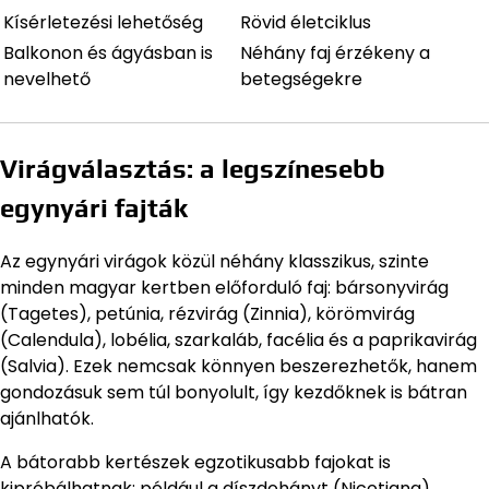
Kísérletezési lehetőség
Rövid életciklus
Balkonon és ágyásban is
Néhány faj érzékeny a
nevelhető
betegségekre
Virágválasztás: a legszínesebb
egynyári fajták
Az egynyári virágok közül néhány klasszikus, szinte
minden magyar kertben előforduló faj: bársonyvirág
(Tagetes), petúnia, rézvirág (Zinnia), körömvirág
(Calendula), lobélia, szarkaláb, facélia és a paprikavirág
(Salvia). Ezek nemcsak könnyen beszerezhetők, hanem
gondozásuk sem túl bonyolult, így kezdőknek is bátran
ajánlhatók.
A bátorabb kertészek egzotikusabb fajokat is
kipróbálhatnak: például a díszdohányt (Nicotiana),