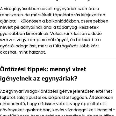
A virágágyásokban nevelt egynyáriak számára a
rendszeres, de mérsékelt tápoldatozás kifejezetten
ajánlott – különösen a balkonládákban, cserepekben
nevelt példányoknál, ahol a tápanyag-készletek
gyorsabban kimerülnek. Válasszunk lassan oldódó
szerves vagy komplex műtrágyát, és tartsuk be a
gyártói adagolást, mert a túltrágyázás több kárt
okozhat, mint hasznot.
Öntözési tippek: mennyi vizet
igényelnek az egynyáriak?
Az egynyári virágok öntözési igénye jelentősen eltérhet
fajtától, talajtípustól és időjárástól függően. Általánosan
elmondható, hogy a frissen vetett vagy épp ültetett
növényeket gyakrabban, kevés vízadaggal kell locsolni –