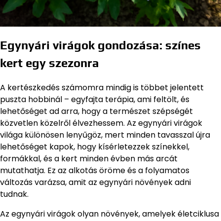
Egynyári virágok gondozása: színes
kert egy szezonra
A kertészkedés számomra mindig is többet jelentett
puszta hobbinál – egyfajta terápia, ami feltölt, és
lehetőséget ad arra, hogy a természet szépségét
közvetlen közelről élvezhessem. Az egynyári virágok
világa különösen lenyűgöz, mert minden tavasszal újra
lehetőséget kapok, hogy kísérletezzek színekkel,
formákkal, és a kert minden évben más arcát
mutathatja. Ez az alkotás öröme és a folyamatos
változás varázsa, amit az egynyári növények adni
tudnak.
Az egynyári virágok olyan növények, amelyek életciklusa