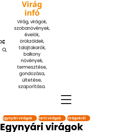
Virág
Skip
to
infó
content
Virág, virágok,
szobanövények,
évelők,
örökzöldek,
talajtakarók,
balkony
növények,
termesztése,
gondozása,
ültetése,
szaporítása.
Egynyári virágok
Kerti virágok
Virágokról
Egynyári virágok