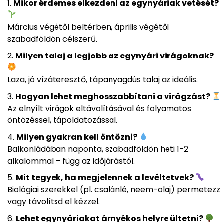
Mikor érdemes elkezdeni az egynyáriak vetését?
Március végétől beltérben, április végétől
szabadföldön célszerű.
Milyen talaj a legjobb az egynyári virágoknak?
Laza, jó vízáteresztő, tápanyagdús talaj az ideális.
Hogyan lehet meghosszabbítani a virágzást?
Az elnyílt virágok eltávolításával és folyamatos
öntözéssel, tápoldatozással.
Milyen gyakran kell öntözni?
Balkonládában naponta, szabadföldön heti 1-2
alkalommal – függ az időjárástól.
Mit tegyek, ha megjelennek a levéltetvek?
Biológiai szerekkel (pl. csalánlé, neem-olaj) permetezz
vagy távolítsd el kézzel.
Lehet egynyáriakat árnyékos helyre ültetni?