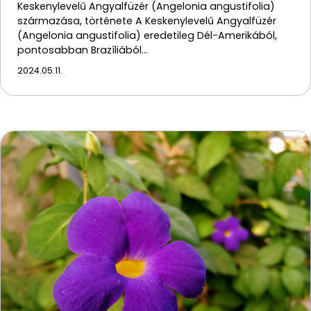
Keskenylevelű Angyalfüzér (Angelonia angustifolia)
származása, története A Keskenylevelű Angyalfüzér
(Angelonia angustifolia) eredetileg Dél-Amerikából,
pontosabban Brazíliából…
2024.05.11.