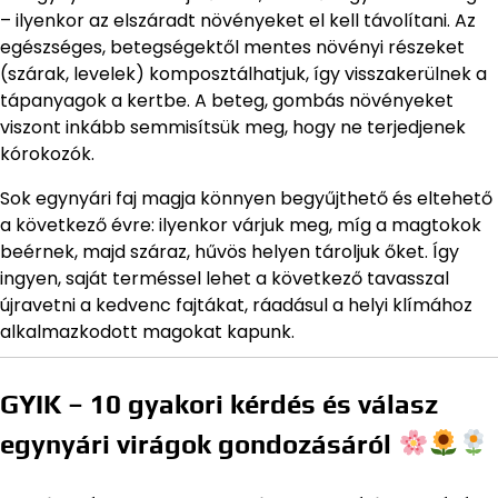
– ilyenkor az elszáradt növényeket el kell távolítani. Az
egészséges, betegségektől mentes növényi részeket
(szárak, levelek) komposztálhatjuk, így visszakerülnek a
tápanyagok a kertbe. A beteg, gombás növényeket
viszont inkább semmisítsük meg, hogy ne terjedjenek
kórokozók.
Sok egynyári faj magja könnyen begyűjthető és eltehető
a következő évre: ilyenkor várjuk meg, míg a magtokok
beérnek, majd száraz, hűvös helyen tároljuk őket. Így
ingyen, saját terméssel lehet a következő tavasszal
újravetni a kedvenc fajtákat, ráadásul a helyi klímához
alkalmazkodott magokat kapunk.
GYIK – 10 gyakori kérdés és válasz
egynyári virágok gondozásáról