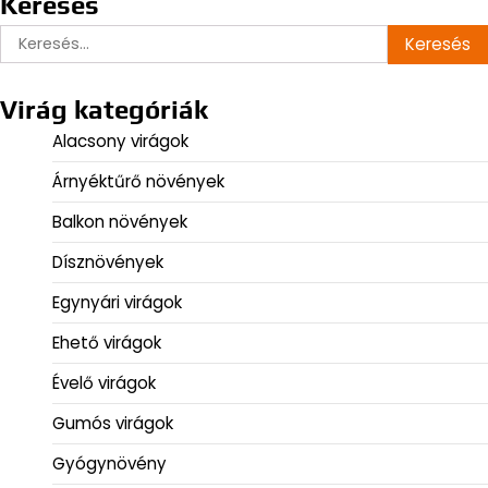
Keresés
Keresés:
Virág kategóriák
Alacsony virágok
Árnyéktűrő növények
Balkon növények
Dísznövények
Egynyári virágok
Ehető virágok
Évelő virágok
Gumós virágok
Gyógynövény