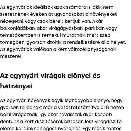
Az egynyáriak ideálisak azok számára is, akik nem
szeretnének éveken át ugyanazokat a növényeket
nézegetni, vagy csak bérelt kertjük van. Akár
balkonládában, akár virágágyásban, parkban vagy
temetőkertben is remekül mutatnak, mert szép
tömegben, gyorsan kitöltik a rendelkezésre álló helyet.
Az egynyáriak valóban a kert változékonyságának
mesterei.
Az egynyári virágok előnyei és
hátrányai
Az egynyári növények egyik legnagyobb előnye, hogy
gyorsan fejlődnek: már a vetéstől számítva 6-8 héten
belül virágoznak. Így akár tavasszal, akár később
döntünk a kert díszítéséről, biztosan lesz virágdíszítő
eleme kertünknek egész nyáron át. Egy másik fontos