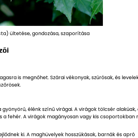
cta) ültetése, gondozása, szaporítása
zői
gasra is megnőhet. Szárai vékonyak, szúrósak, és levele
szőrösek.
 gyönyörű, élénk színű virágai. A virágok tölcsér alakúak, 
a és a fehér. A virágok magányosan vagy kis csoportokban 
jlődnek ki. A maghüvelyek hosszúkásak, barnák és apró