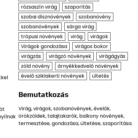
rózsaszín virág
szaporítás
szobai dísznövények
szobanövény
szobanövények
sárga virág
trópusi növények
virág
virágok
Virágok gondozása
virágos bokor
virágzás
virágzó növények
virágágyás
zöld növény
árnyékkedvelő növények
évelő sziklakerti növények
ültetés
kkel
Bemutatkozás
Virág, virágok, szobanövények, évelők,
öt
örökzöldek, talajtakarók, balkony növények,
nyílnak
termesztése, gondozása, ültetése, szaporítása.