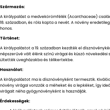
Származás:
A királypalást a medvekörömfélék (Acanthaceae) családj
18. században, és róla kapta a nevét. A növény eredetile
honos.
Történet:
A királypalástot a 19. században kezdték el dísznövény
népszerűvé vált élénk színű virágai és kúszó növekedési 
ültették üvegházakba és télikertekbe.
Használat:
A királypalástot ma is dísznövényként termesztik. Kiváló
növény virágai vonzzák a méheket és a lepkéket, így ideál
virágait néha gyógynövényként is használják.
Érdekességek: