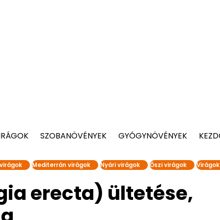
IRÁGOK
SZOBANÖVÉNYEK
GYÓGYNÖVÉNYEK
KEZD
virágok
Mediterrán virágok
Nyári virágok
Őszi virágok
Virágok
ia erecta) ültetése,
sa