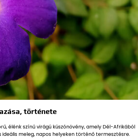
azása, története
rű, élénk színű virágú kúszónövény, amely Dél-Afrikából
s ideális meleg, napos helyeken történő termesztésre.