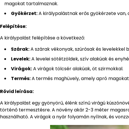
magokat tartalmaznak.
Gyökérzet:
A királypalástnak erős gyökérzete van,
Felépítése:
A királypalást felépítése a következő:
Szárak:
A szárak vékonyak, szúrósak és levelekkel b
Levelek:
A levelei sötétzöldek, szív alakúak és enyh
Virágok:
A virágok tölcsér alakúak, öt szirmokkal.
Termés:
A termés maghüvely, amely apró magokat 
Rövid leírása:
A királypalást egy gyönyörű, élénk színű virágú kúszónöv
történő termesztésre. A növény akár 2-3 méter magasra
használható. A virágok a nyár folyamán nyílnak, és vonz