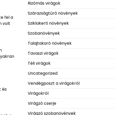
Rizómás virágok
Szárazságtűrő növények
e fel a
Sziklakerti növények
n volt
Szobanövények
Talajtakaró növények
n
Tavaszi virágok
gyakran
Téli virágok
Uncategorized
Vendégposzt a virágokról
t és
Virágokról
Virágzó cserje
Virágzó szobanövények