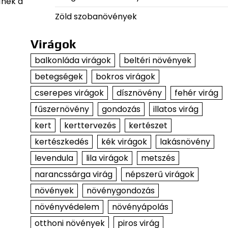
ínek a
Zöld szobanövények
Virágok
balkonláda virágok
beltéri növények
betegségek
bokros virágok
cserepes virágok
dísznövény
fehér virág
fűszernövény
gondozás
illatos virág
kert
kerttervezés
kertészet
kertészkedés
kék virágok
lakásnövény
levendula
lila virágok
metszés
narancssárga virág
népszerű virágok
növények
növénygondozás
növényvédelem
növényápolás
otthoni növények
piros virág