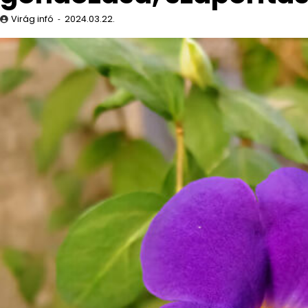
Virág infó
2024.03.22.