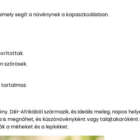
 amely segít a növénynek a kapaszkodásban.
orítottak.
én szőrösek.
tartalmaz.
ény. Dél-Afrikából származik, és ideális meleg, napos hel
 is megnőhet, és kúszónövényként vagy talajtakaróként 
zák a méheket és a lepkéket.