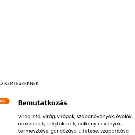
Ő KERTÉSZEKNEK
Bemutatkozás
ról
Virág infó: Virág, virágok, szobanövények, évelők,
örökzöldek, talajtakarók, balkony növények,
termesztése, gondozása, ültetése, szaporítása.