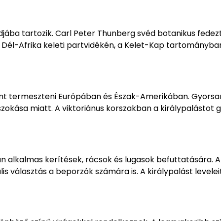
ába tartozik. Carl Peter Thunberg svéd botanikus fedezt
g Dél-Afrika keleti partvidékén, a Kelet-Kap tartományba
ként termeszteni Európában és Észak-Amerikában. Gyorsa
szokása miatt. A viktoriánus korszakban a királypalástot 
an alkalmas kerítések, rácsok és lugasok befuttatására. A
is választás a beporzók számára is. A királypalást levelei