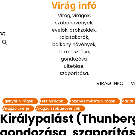
Virág infó
Skip
to
Virág, virágok,
content
szobanövények,
évelők, örökzöldek,
talajtakarók,
balkony növények,
termesztése,
gondozása,
ültetése,
szaporítása.
VIRÁG INFÓ
V
Egynyári virágok
Kerti virágok
Közepes méretű virágok
Magas 
Virágzó cserje
Virágzó szobanövények
Királypalást (Thunberg
gondozása, szaporítá