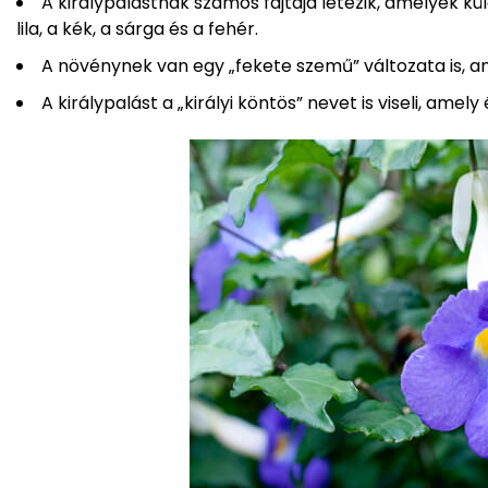
A királypalástnak számos fajtája létezik, amelyek k
lila, a kék, a sárga és a fehér.
A növénynek van egy „fekete szemű” változata is, am
A királypalást a „királyi köntös” nevet is viseli, amely 