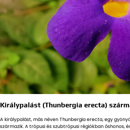
Királypalást (Thunbergia erecta) szárm
A királypalást, más néven Thunbergia erecta, egy gyönyö
származik. A trópusi és szubtrópusi régiókban őshonos, é