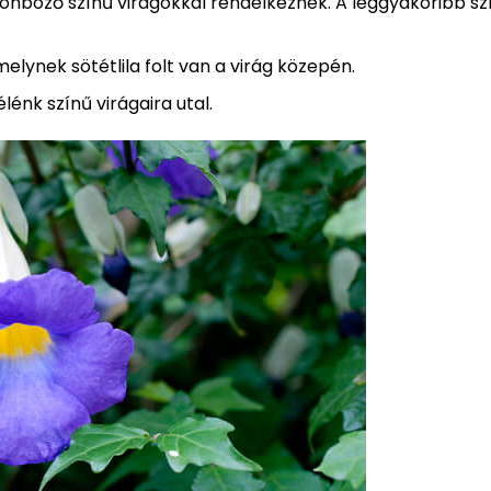
ülönböző színű virágokkal rendelkeznek. A leggyakoribb sz
elynek sötétlila folt van a virág közepén.
élénk színű virágaira utal.