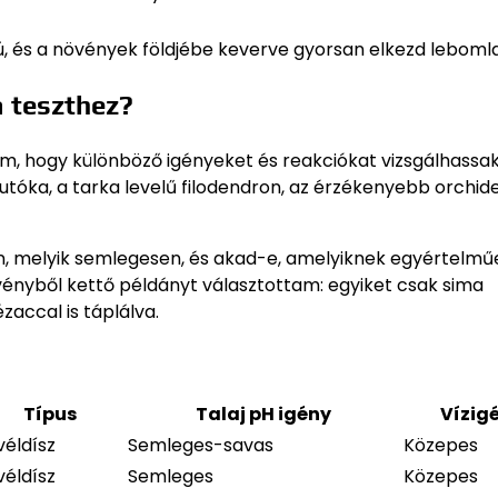
ú, és a növények földjébe keverve gyorsan elkezd lebomla
a teszthez?
m, hogy különböző igényeket és reakciókat vizsgálhassak
 futóka, a tarka levelű filodendron, az érzékenyebb orchide
van, melyik semlegesen, és akad-e, amelyiknek egyértelm
vényből kettő példányt választottam: egyiket csak sima
accal is táplálva.
Típus
Talaj pH igény
Vízig
véldísz
Semleges-savas
Közepes
véldísz
Semleges
Közepes