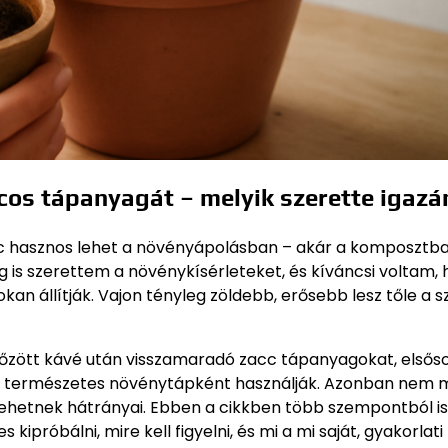
cos tápanyagát – melyik szerette igazá
cc hasznos lehet a növényápolásban – akár a komposztba
g is szerettem a növénykísérleteket, és kíváncsi voltam,
an állítják. Vajon tényleg zöldebb, erősebb lesz tőle a s
efőzött kávé után visszamaradó zacc tápanyagokat, elsős
an természetes növénytápként használják. Azonban nem 
 lehetnek hátrányai. Ebben a cikkben több szempontból is
ipróbálni, mire kell figyelni, és mi a mi saját, gyakorlati