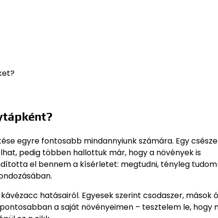
ket?
nytápként?
ntése egyre fontosabb mindannyiunk számára. Egy csésze
hat, pedig többen hallottuk már, hogy a növények is
ndította el bennem a kísérletet: megtudni, tényleg tudo
gondozásában.
 kávézacc hatásairól. Egyesek szerint csodaszer, mások 
– pontosabban a saját növényeimen – tesztelem le, hogy 