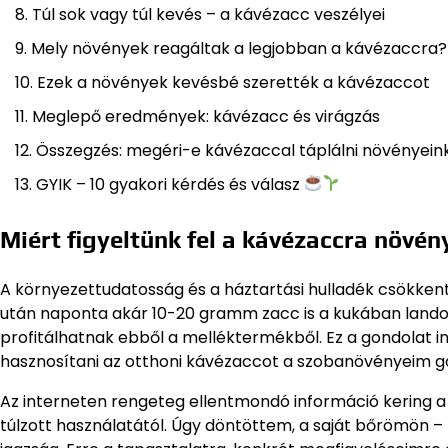
Túl sok vagy túl kevés – a kávézacc veszélyei
Mely növények reagáltak a legjobban a kávézaccra?
Ezek a növények kevésbé szerették a kávézaccot
Meglepő eredmények: kávézacc és virágzás
Összegzés: megéri-e kávézaccal táplálni növényein
GYIK – 10 gyakori kérdés és válasz
Miért figyeltünk fel a kávézaccra növé
A környezettudatosság és a háztartási hulladék csökke
után naponta akár 10-20 gramm zacc is a kukában landol
profitálhatnak ebből a melléktermékből. Ez a gondolat i
hasznosítani az otthoni kávézaccot a szobanövényeim 
Az interneten rengeteg ellentmondó információ kering a
túlzott használatától. Úgy döntöttem, a saját bőrömön 