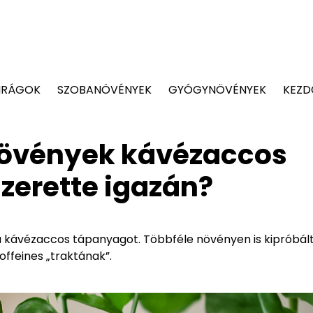
IRÁGOK
SZOBANÖVÉNYEK
GYÓGYNÖVÉNYEK
KEZD
 növények kávézaccos
zerette igazán?
a kávézaccos tápanyagot. Többféle növényen is kipróbált
ffeines „traktának”.