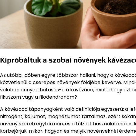
Kipróbáltuk a szobai növények kávézac
Az utóbbi időben egyre többször hallani, hogy a kávéza
közvetlenül a cserepes növények földjébe keverve. Mindi
valóban annyira hatásos-e a kávézacc, mint ahogy azt sok
fikuszom vagy a filodendronom?
A kávézacc tápanyagként való definíciója egyszerű: a l
nitrogént, káliumot, magnéziumot tartalmaz, ezért sok
növény szereti egyformán, és a túlzott használatának is
körbejárjuk: mikor, hogyan és melyik növényeknél érdemes k