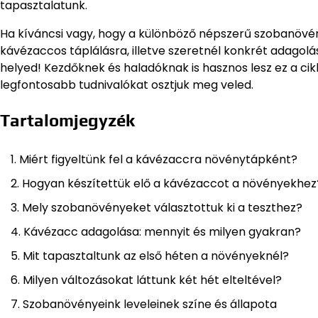
tapasztalatunk.
Ha kíváncsi vagy, hogy a különböző népszerű szobanövén
kávézaccos táplálásra, illetve szeretnél konkrét adagolás
helyed! Kezdőknek és haladóknak is hasznos lesz ez a cik
legfontosabb tudnivalókat osztjuk meg veled.
Tartalomjegyzék
Miért figyeltünk fel a kávézaccra növénytápként?
Hogyan készítettük elő a kávézaccot a növényekhez
Mely szobanövényeket választottuk ki a teszthez?
Kávézacc adagolása: mennyit és milyen gyakran?
Mit tapasztaltunk az első héten a növényeknél?
Milyen változásokat láttunk két hét elteltével?
Szobanövényeink leveleinek színe és állapota