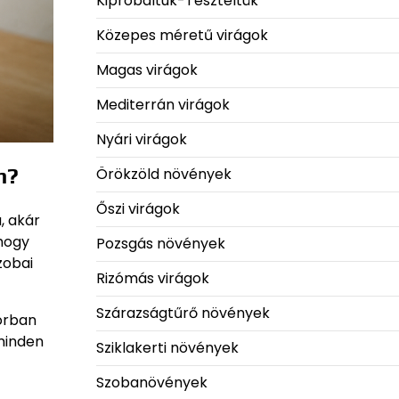
Kipróbáltuk-Teszteltük
Közepes méretű virágok
Magas virágok
Mediterrán virágok
Nyári virágok
n?
Örökzöld növények
Őszi virágok
, akár
 hogy
Pozsgás növények
zobai
Rizómás virágok
Szárazságtűrő növények
orban
minden
Sziklakerti növények
Szobanövények