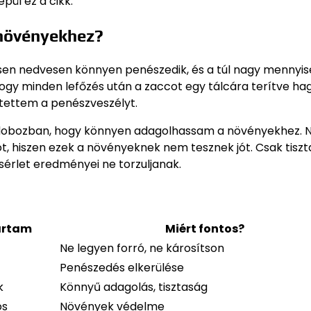
pül ez a cikk.
 növényekhez?
ssen nedvesen könnyen penészedik, és a túl nagy mennyis
, hogy minden lefőzés után a zaccot egy tálcára terítve h
ntettem a penészveszélyt.
n dobozban, hogy könnyen adagolhassam a növényekhez.
t, hiszen ezek a növényeknek nem tesznek jót. Csak tiszt
sérlet eredményei ne torzuljanak.
artam
Miért fontos?
Ne legyen forró, ne károsítson
Penészedés elkerülése
k
Könnyű adagolás, tisztaság
os
Növények védelme