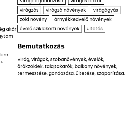
Virágok gondozása
virágos bokor
virágzás
virágzó növények
virágágyás
zöld növény
árnyékkedvelő növények
évelő sziklakerti növények
ültetés
ég akár
agytam
Bemutatkozás
 Nem
Virág, virágok, szobanövények, évelők,
a,
örökzöldek, talajtakarók, balkony növények,
termesztése, gondozása, ültetése, szaporítása.