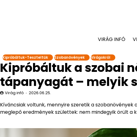
VIRÁG INFÓ
V
Kipróbáltuk-Teszteltük
Szobanövények
Virágokról
Kipróbáltuk a szobai
tápanyagát – melyik s
Virág infó
2026.06.25.
Kíváncsiak voltunk, mennyire szeretik a szobanövények 
meglepő eredmények születtek: nem mindegyik örült a ko