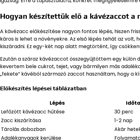
igazság. Erre a tapasztalatra, konkrét megfigyeléseimre é
Hogyan készítettük elő a kávézaccot a
A kávézacc előkészítése nagyon fontos lépés, hiszen fri
káros is lehet a növényekre. Az első lépés tehát az volt
kiszáradni. Ez egy-két nap alatt megtörtént, így csökke
Ezután a száraz kávézaccot összegyűjtöttem egy külö
kevertem bele cukrot, tejet, vagy bármilyen más adaléko
„fekete” kávéból származó zaccot használtam, hogy a kí
Előkészítés lépései táblázatban
Lépés
Időt
Lefőzött kávézacc hűtése
30 perc
Zacc kiszárítása
1-2 nap
Tárolás dobozban
Akár hete
Adalékanyagok kerülése
Folyamat