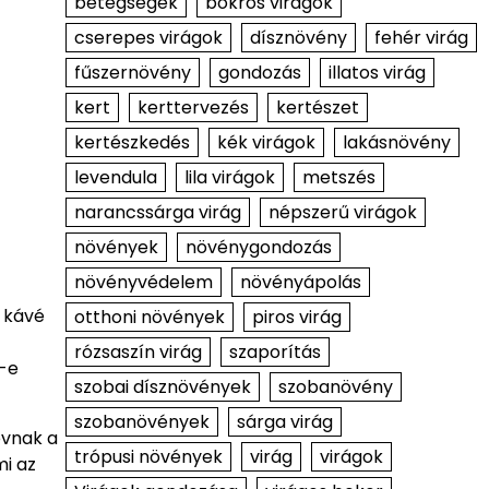
betegségek
bokros virágok
cserepes virágok
dísznövény
fehér virág
fűszernövény
gondozás
illatos virág
kert
kerttervezés
kertészet
kertészkedés
kék virágok
lakásnövény
levendula
lila virágok
metszés
narancssárga virág
népszerű virágok
növények
növénygondozás
növényvédelem
növényápolás
 kávé
otthoni növények
piros virág
rózsaszín virág
szaporítás
m-e
szobai dísznövények
szobanövény
szobanövények
sárga virág
óvnak a
trópusi növények
virág
virágok
mi az