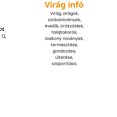
Virág infó
Skip
to
Virág, virágok,
content
szobanövények,
évelők, örökzöldek,
talajtakarók,
balkony növények,
termesztése,
gondozása,
ültetése,
szaporítása.