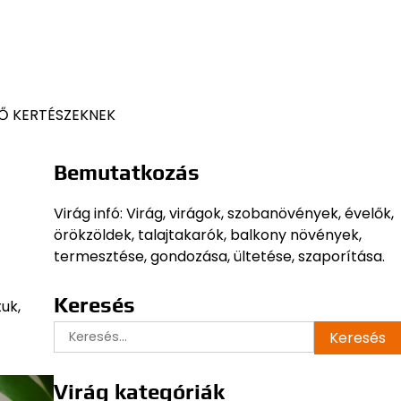
Ő KERTÉSZEKNEK
Bemutatkozás
Virág infó: Virág, virágok, szobanövények, évelők,
örökzöldek, talajtakarók, balkony növények,
termesztése, gondozása, ültetése, szaporítása.
Keresés
uk,
Keresés:
Virág kategóriák