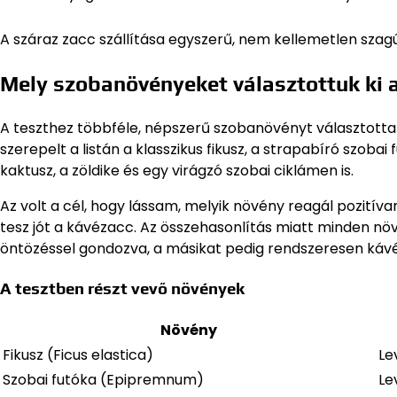
A száraz zacc szállítása egyszerű, nem kellemetlen szag
Mely szobanövényeket választottuk ki 
A teszthez többféle, népszerű szobanövényt választotta
szerepelt a listán a klasszikus fikusz, a strapabíró szobai
kaktusz, a zöldike és egy virágzó szobai ciklámen is.
Az volt a cél, hogy lássam, melyik növény reagál pozití
tesz jót a kávézacc. Az összehasonlítás miatt minden nö
öntözéssel gondozva, a másikat pedig rendszeresen kávéz
A tesztben részt vevő növények
Növény
Fikusz (Ficus elastica)
Le
Szobai futóka (Epipremnum)
Le