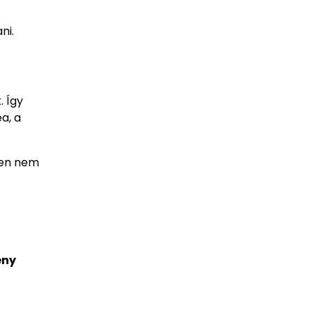
ni.
. Így
a, a
űen nem
ény