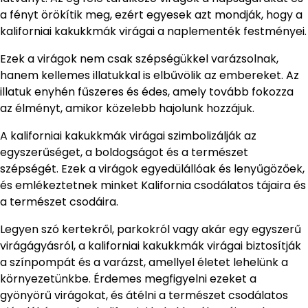
a fényt örökítik meg, ezért egyesek azt mondják, hogy a
kaliforniai kakukkmák virágai a naplementék festményei.
Ezek a virágok nem csak szépségükkel varázsolnak,
hanem kellemes illatukkal is elbűvölik az embereket. Az
illatuk enyhén fűszeres és édes, amely tovább fokozza
az élményt, amikor közelebb hajolunk hozzájuk.
A kaliforniai kakukkmák virágai szimbolizálják az
egyszerűséget, a boldogságot és a természet
szépségét. Ezek a virágok egyedülállóak és lenyűgözőek,
és emlékeztetnek minket Kalifornia csodálatos tájaira és
a természet csodáira.
Legyen szó kertekről, parkokról vagy akár egy egyszerű
virágágyásról, a kaliforniai kakukkmák virágai biztosítják
a színpompát és a varázst, amellyel életet lehelünk a
környezetünkbe. Érdemes megfigyelni ezeket a
gyönyörű virágokat, és átélni a természet csodálatos