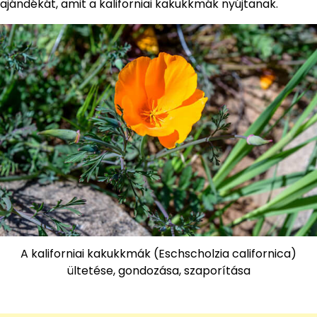
ajándékát, amit a kaliforniai kakukkmák nyújtanak.
A kaliforniai kakukkmák (Eschscholzia californica)
ültetése, gondozása, szaporítása