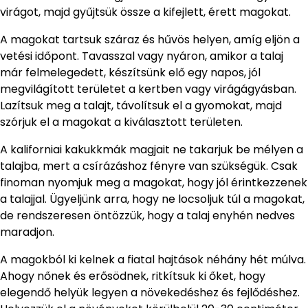
virágot, majd gyűjtsük össze a kifejlett, érett magokat.
A magokat tartsuk száraz és hűvös helyen, amíg eljön a
vetési időpont. Tavasszal vagy nyáron, amikor a talaj
már felmelegedett, készítsünk elő egy napos, jól
megvilágított területet a kertben vagy virágágyásban.
Lazítsuk meg a talajt, távolítsuk el a gyomokat, majd
szórjuk el a magokat a kiválasztott területen.
A kaliforniai kakukkmák magjait ne takarjuk be mélyen a
talajba, mert a csírázáshoz fényre van szükségük. Csak
finoman nyomjuk meg a magokat, hogy jól érintkezzenek
a talajjal. Ügyeljünk arra, hogy ne locsoljuk túl a magokat,
de rendszeresen öntözzük, hogy a talaj enyhén nedves
maradjon.
A magokból ki kelnek a fiatal hajtások néhány hét múlva.
Ahogy nőnek és erősödnek, ritkítsuk ki őket, hogy
elegendő helyük legyen a növekedéshez és fejlődéshez.