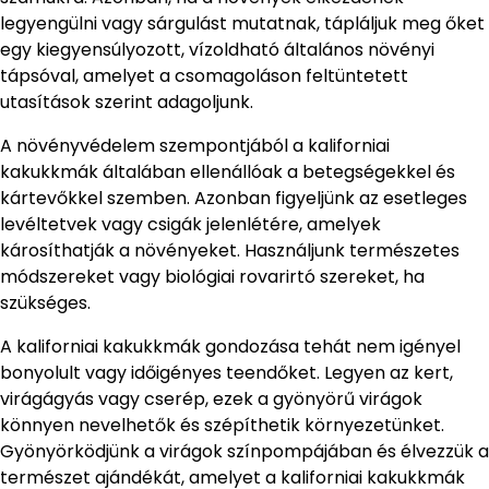
legyengülni vagy sárgulást mutatnak, tápláljuk meg őket
egy kiegyensúlyozott, vízoldható általános növényi
tápsóval, amelyet a csomagoláson feltüntetett
utasítások szerint adagoljunk.
A növényvédelem szempontjából a kaliforniai
kakukkmák általában ellenállóak a betegségekkel és
kártevőkkel szemben. Azonban figyeljünk az esetleges
levéltetvek vagy csigák jelenlétére, amelyek
károsíthatják a növényeket. Használjunk természetes
módszereket vagy biológiai rovarirtó szereket, ha
szükséges.
A kaliforniai kakukkmák gondozása tehát nem igényel
bonyolult vagy időigényes teendőket. Legyen az kert,
virágágyás vagy cserép, ezek a gyönyörű virágok
könnyen nevelhetők és szépíthetik környezetünket.
Gyönyörködjünk a virágok színpompájában és élvezzük a
természet ajándékát, amelyet a kaliforniai kakukkmák