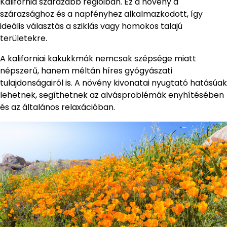
Kalifornia szárazabb régióiban. Ez a növény a
szárazsághoz és a napfényhez alkalmazkodott, így
ideális választás a sziklás vagy homokos talajú
területekre.
A kaliforniai kakukkmák nemcsak szépsége miatt
népszerű, hanem méltán híres gyógyászati
tulajdonságairól is. A növény kivonatai nyugtató hatásúak
lehetnek, segíthetnek az alvásproblémák enyhítésében
és az általános relaxációban.