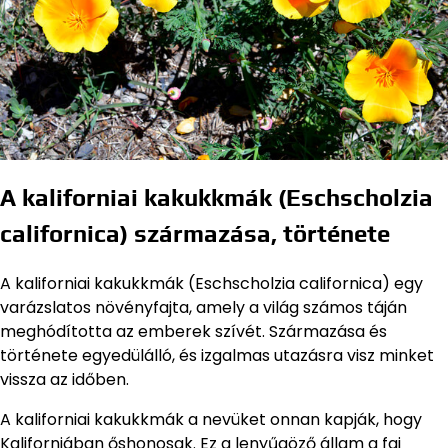
A kaliforniai kakukkmák (Eschscholzia
californica) származása, története
A kaliforniai kakukkmák (Eschscholzia californica) egy
varázslatos növényfajta, amely a világ számos táján
meghódította az emberek szívét. Származása és
története egyedülálló, és izgalmas utazásra visz minket
vissza az időben.
A kaliforniai kakukkmák a nevüket onnan kapják, hogy
Kaliforniában őshonosak. Ez a lenyűgöző állam a faj