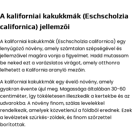
A kaliforniai kakukkmák (Eschscholzia
californica) jellemzői
A kaliforniai kakukkmák (Eschscholzia californica) egy
lenyűgöző növény, amely számtalan szépségével és
jellemzőivel magára vonja a figyelmet. Hadd mutassam
be neked ezt a varázslatos virágot, amely otthonra
lelhetett a Kalifornia aranyló mezőin.
A kaliforniai kakukkmák egy évelő növény, amely
gyakran évente újul meg. Magassága általában 30-60
centiméter, így tökéletesen illeszkedik a kertekbe és az
udvarokba. A növény finom, szálas levelekkel
rendelkezik, amelyek közvetlenül a földből erednek. Ezek
a levélzetek szürkés-zöldek, és finom szőrzettel
borítottak.