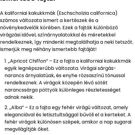
A kaliforniai kakukkmák (Eschscholzia californica)
számos változata ismert a kertészek és a
növénykedvelők körében. Ezek a fajták különböző
virágzási idővel, színárnyalatokkal és méretekkel
rendelkeznek, így mindenki megtalálhatja a neki tetszőt.
Ismerjük meg néhány ismertebb fajtáját!
„Apricot Chiffon” – Ez a fajta a kaliforniai kakukkmák
egyik legnépszerűbb változata. Virágai sárgás-
narancs árnyalatúak, és enyhe rózsaszínű tónussal
rendelkeznek. A virágok közepén lévő sötét
narancssárga pöttyök különleges részletességet
adnak nekik.
„Alba” – Ez a fajta egy fehér virágú változat, amely
eleganciával és letisztultsággal bűvöli el a kerteket. A
fehér virágok különösen szépek, amikor a nap sugarai
megvilágítják őket.