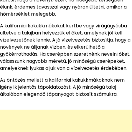
élünk, érdemes tavasszal vagy nyáron ültetni, amikor a
hőmérséklet melegebb.
A kaliforniai kakukkmákokat kertbe vagy virágágyásba
ültetve a talajban helyezzük el őket, amelynek jól kell
vízelvezetőnek lennie. A jó vízelvezetés biztosítja, hogy a
növények ne álljanak vízben, és elkerülhető a
gyökérrothadás. Ha cserépben szeretnénk nevelni őket,
válasszunk nagyobb méretű, jó minőségű cserépeket,
amelyeknek lyukas aljuk van a vízelvezetés érdekében.
Az öntözés mellett a kaliforniai kakukkmákoknak nem
igénylik jelentős tápoldatozást. A jó minőségű talaj
általában elegendő tápanyagot biztosít számukra.