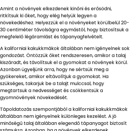
Amint a növények elkezdenek kinőni és erősödni,
ritkítsuk ki őket, hogy elég helyük legyen a
növekedéshez. Helyezzük el a növényeket körülbelül 20-
30 centiméter távolságra egymástól, hogy biztosítsuk a
megfelelő légáramlást és tápanyagfelvételt.
A kaliforniai kakukkmákok általában nem igényelnek sok
gondozást. Öntözzük őket rendszeresen, amikor a talaj
kiszáradt, és távolítsuk el a gyomokat a növények körül.
Azonban ügyeljünk arra, hogy ne sértsük meg a
gyökereket, amikor eltávolítjuk a gyomokat. Ha
szükséges, takarjuk be a talajt mulccsal, hogy
megtartsuk a nedvességet és csökkentsük a
gyomnövények növekedését.
Tápoldatozás szempontjából a kaliforniai kakukkmákok
általában nem igényelnek különleges kezelést. A jó
minőségű talaj általában elegendő tápanyagot biztosít
számukra. Azonban, ha a növények elkezdenek