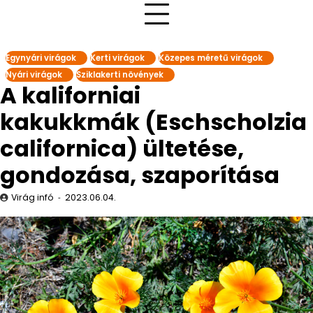
Egynyári virágok
Kerti virágok
Közepes méretű virágok
Nyári virágok
Sziklakerti növények
A kaliforniai
kakukkmák (Eschscholzia
californica) ültetése,
gondozása, szaporítása
Virág infó
2023.06.04.