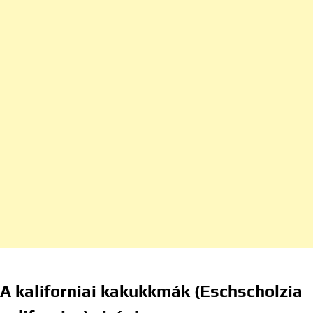
A kaliforniai kakukkmák (Eschscholzia