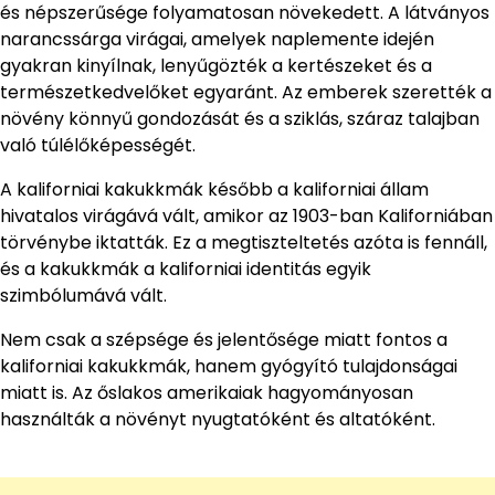
és népszerűsége folyamatosan növekedett. A látványos
narancssárga virágai, amelyek naplemente idején
gyakran kinyílnak, lenyűgözték a kertészeket és a
természetkedvelőket egyaránt. Az emberek szerették a
növény könnyű gondozását és a sziklás, száraz talajban
való túlélőképességét.
A kaliforniai kakukkmák később a kaliforniai állam
hivatalos virágává vált, amikor az 1903-ban Kaliforniában
törvénybe iktatták. Ez a megtiszteltetés azóta is fennáll,
és a kakukkmák a kaliforniai identitás egyik
szimbólumává vált.
Nem csak a szépsége és jelentősége miatt fontos a
kaliforniai kakukkmák, hanem gyógyító tulajdonságai
miatt is. Az őslakos amerikaiak hagyományosan
használták a növényt nyugtatóként és altatóként.