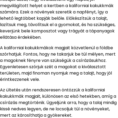
megvilágított helyet a kertben a kaliforniai kakukkmák
számára. Ezek a növények szeretik a napfényt, így a
lehető legtöbbet kapják belőle. Előkészítsük a talajt,
lazítsuk meg, távolítsuk el a gyomokat, és ha szükséges,
keverjünk bele komposztot vagy trágyát a tápanyagok
ellátása érdekében.
A kaliforniai kakukkmákok magjait közvetlenül a földbe
szórhatjuk. Fontos, hogy ne takarjuk be túl mélyen, mert
a magoknek fényre van szükségük a csírázásukhoz.
Egyenletesen szórjuk szét a magokat a kiválasztott
területen, majd finoman nyomjuk meg a talajt, hogy jól
érintkezzenek vele.
Az ültetés után rendszeresen öntözzük a kaliforniai
kakukkmák magjait, különösen az első hetekben, amíg a
csírázás megtörténik. Ügyeljünk arra, hogy a talaj mindig
kissé nedves legyen, de ne locsoljuk túl a növényeket,
mert az károsíthatja a gyökereket.