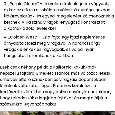
„Purple Gleam” – Ha valami különlegesre vágyunk,
akkor ez a fajta a tökéletes választás. Virágai gazdag
lila árnyalatúak, és egyedi megjelenést kölcsönöznek a
kertnek. A lila színű virágok lenyűgöző kontrasztot
alkotnak a zöld levelekkel.
„Golden West” – Ez a fajta egy igazi naplemente
árnyalatait idézi meg virágaival. A narancssárga
virágok élénkek és ragyogóak, és valódi nyári
hangulatot teremtenek a kertben.
Ezek csak néhány példa a kaliforniai kakukkmák
népszerű fajtáira. Emellett számos más változat létezik,
amelyek eltérő színekben és virágzási időpontokban
kínálnak változatosságot. Érdemes körülnézni a
kertészeti üzletekben vagy online növényáruházakban,
hogy felfedezzük a legújabb fajtákat és megtaláljuk a
számunkra legvonzóbbakat.