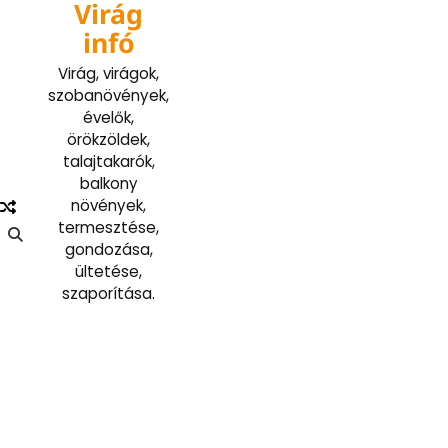
Virág
Skip
to
infó
content
Virág, virágok,
szobanövények,
évelők,
örökzöldek,
talajtakarók,
balkony
növények,
termesztése,
gondozása,
ültetése,
szaporítása.