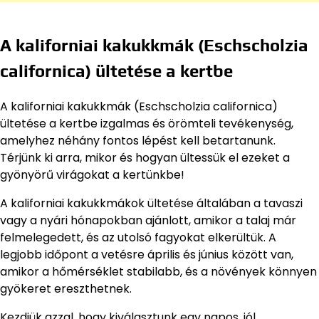
A kaliforniai kakukkmák (Eschscholzia
californica) ültetése a kertbe
A kaliforniai kakukkmák (Eschscholzia californica)
ültetése a kertbe izgalmas és örömteli tevékenység,
amelyhez néhány fontos lépést kell betartanunk.
Térjünk ki arra, mikor és hogyan ültessük el ezeket a
gyönyörű virágokat a kertünkbe!
A kaliforniai kakukkmákok ültetése általában a tavaszi
vagy a nyári hónapokban ajánlott, amikor a talaj már
felmelegedett, és az utolsó fagyokat elkerültük. A
legjobb időpont a vetésre április és június között van,
amikor a hőmérséklet stabilabb, és a növények könnyen
gyökeret ereszthetnek.
Kezdjük azzal, hogy kiválasztunk egy napos, jól