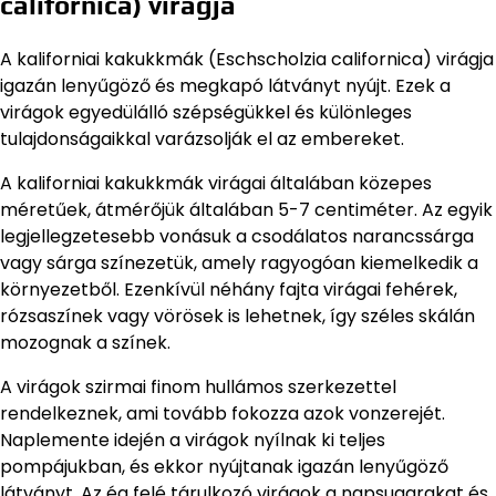
californica) virágja
A kaliforniai kakukkmák (Eschscholzia californica) virágja
igazán lenyűgöző és megkapó látványt nyújt. Ezek a
virágok egyedülálló szépségükkel és különleges
tulajdonságaikkal varázsolják el az embereket.
A kaliforniai kakukkmák virágai általában közepes
méretűek, átmérőjük általában 5-7 centiméter. Az egyik
legjellegzetesebb vonásuk a csodálatos narancssárga
vagy sárga színezetük, amely ragyogóan kiemelkedik a
környezetből. Ezenkívül néhány fajta virágai fehérek,
rózsaszínek vagy vörösek is lehetnek, így széles skálán
mozognak a színek.
A virágok szirmai finom hullámos szerkezettel
rendelkeznek, ami tovább fokozza azok vonzerejét.
Naplemente idején a virágok nyílnak ki teljes
pompájukban, és ekkor nyújtanak igazán lenyűgöző
látványt. Az ég felé tárulkozó virágok a napsugarakat és