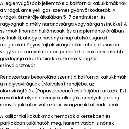
A leglenyűgözőbb jellemzője a kaliforniai kakukkmáknak
a virágai, amelyek igazi szemet gyönyörködtetők. A
virágok átmérője általában 5-7 centiméter, és
ragyognak a mély narancssárga vagy sárga színükkel. A
szirmok finoman hullámosak, és a naplemente óráiban
nyílnak ki, ahogy a növény a nap utolsó sugarait
megörökíti. Egyes fajták virágai akár fehér, rózsaszín
vagy vörös árnyalatban is pompázhatnak, ami tovább
gazdagítja a kaliforniai kakukkmák virágzási
színválasztékát.
Rendszertani besorolása szerint a kaliforniai kakukkmák
a mályvavirágúak (Malvales) rendjébe, az
ólomvirágfélék (Papaveraceae) családjába tartozik. Ezt
a családot olyan növények alkotják, amelyek gazdag
színvilágukkal és változatos virágzásukkal hódítanak.
A kaliforniai kakukkmák nemcsak a kertekben és
parkokban találhatók meg, hanem vadon is nőnek