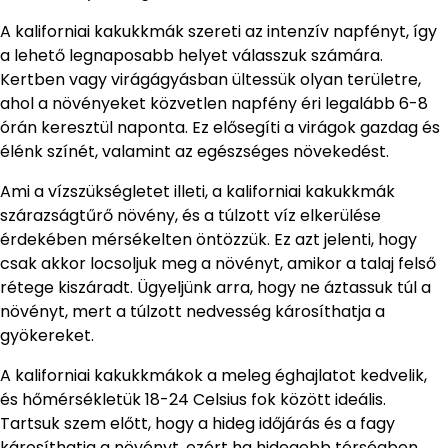
A kaliforniai kakukkmák szereti az intenzív napfényt, így
a lehető legnaposabb helyet válasszuk számára.
Kertben vagy virágágyásban ültessük olyan területre,
ahol a növényeket közvetlen napfény éri legalább 6-8
órán keresztül naponta. Ez elősegíti a virágok gazdag és
élénk színét, valamint az egészséges növekedést.
Ami a vízszükségletet illeti, a kaliforniai kakukkmák
szárazságtűrő növény, és a túlzott víz elkerülése
érdekében mérsékelten öntözzük. Ez azt jelenti, hogy
csak akkor locsoljuk meg a növényt, amikor a talaj felső
rétege kiszáradt. Ügyeljünk arra, hogy ne áztassuk túl a
növényt, mert a túlzott nedvesség károsíthatja a
gyökereket.
A kaliforniai kakukkmákok a meleg éghajlatot kedvelik,
és hőmérsékletük 18-24 Celsius fok között ideális.
Tartsuk szem előtt, hogy a hideg időjárás és a fagy
károsíthatja a növényt, ezért ha hidegebb térségben