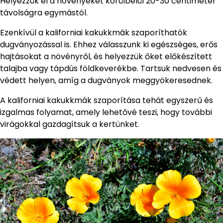
Helyezzük el a növényeket körülbelül 20-30 centiméter
távolságra egymástól.
Ezenkívül a kaliforniai kakukkmák szaporíthatók
dugványozással is. Ehhez válasszunk ki egészséges, erős
hajtásokat a növényről, és helyezzük őket előkészített
talajba vagy tápdús földkeverékbe. Tartsuk nedvesen és
védett helyen, amíg a dugványok meggyökeresednek.
A kaliforniai kakukkmák szaporítása tehát egyszerű és
izgalmas folyamat, amely lehetővé teszi, hogy további
virágokkal gazdagítsuk a kertünket.